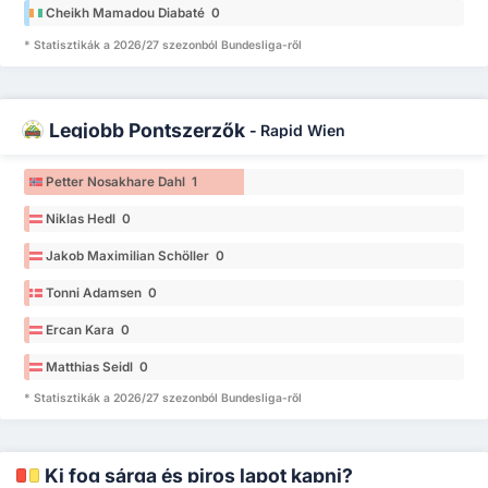
Cheikh Mamadou Diabaté 0
* Statisztikák a 2026/27 szezonból Bundesliga-ről
Legjobb Pontszerzők
-
Rapid Wien
Petter Nosakhare Dahl 1
Niklas Hedl 0
Jakob Maximilian Schöller 0
Tonni Adamsen 0
Ercan Kara 0
Matthias Seidl 0
* Statisztikák a 2026/27 szezonból Bundesliga-ről
Ki fog sárga és piros lapot kapni?