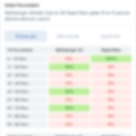
Gólok Percenként
Wolfsberger Athletik Club és SK Rapid Wien góljai 10 és 15 perces
időintervallumok szerint.
Összes gól
Gólt szerzett
Kapott Gól
10 Percenként
Wolfsberger AC
Rapid Wien
0%
100%
0 - 10 Perc
33%
0%
11 - 20 Perc
0%
0%
21 - 30 Perc
0%
0%
31 - 40 Perc
33%
0%
41 - 50 Perc
0%
0%
51 - 60 Perc
33%
0%
61 - 70 Perc
0%
0%
71 - 80 Perc
0%
0%
81 - 90 Perc