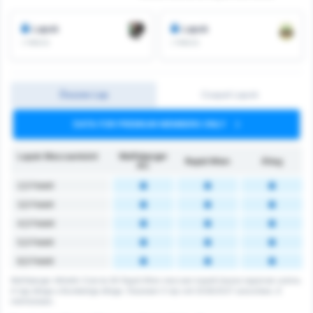
Lapok
Lapok
/ meccs
/ meccs
Összes Lap
Csapat Lapok
DATA FOR PREMIUM MEMBERS ONLY
Lapok Meccsenként
Wolfsberger
Rapid Wien
Átlag
AC
2,5 Felett
3,5 Felett
4,5 Felett
5,5 Felett
6,5 Felett
Wolfsberger Athletik Club és SK Rapid Wien meccsen kapott összes lapjainak száma.
A liga átlaga a Bundesliga átlaga. Összesen 0 lap volt 2026/2027 szezonban, 6
mérkőzésen.