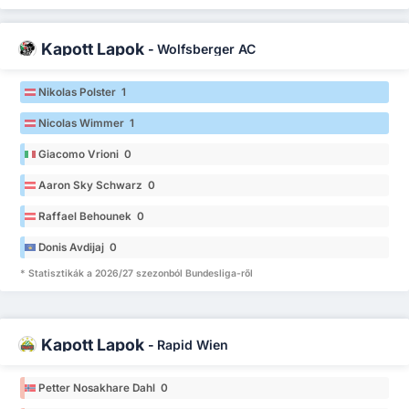
Kapott Lapok
-
Wolfsberger AC
Nikolas Polster 1
Nicolas Wimmer 1
Giacomo Vrioni 0
Aaron Sky Schwarz 0
Raffael Behounek 0
Donis Avdijaj 0
* Statisztikák a 2026/27 szezonból Bundesliga-ről
Kapott Lapok
-
Rapid Wien
Petter Nosakhare Dahl 0