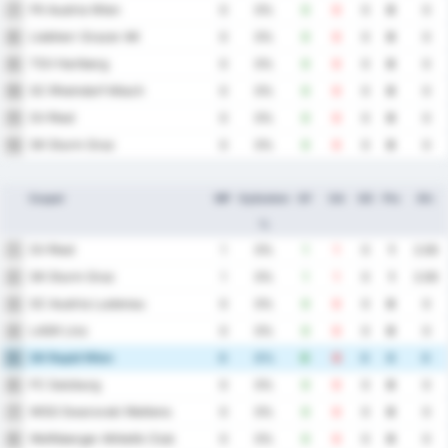
FK Austria Wien
7
0
0%
0
0
0
0
0
Liebherr Grazer AK
8
0
0%
0
0
0
0
0
TSV Hartberg
9
0
0%
0
0
0
0
0
SC Rheindorf Altach
10
0
0%
0
0
0
0
0
SV Ried
11
0
0%
0
0
0
0
0
SK Sturm Graz
12
0
0%
0
0
0
0
0
Csapat
MP
Győzelem
GF
GA
GD
Pts
Átl.
%
SV Ried
1
1
0%
1
1
0
1
2.00
SK Sturm Graz
2
1
0%
1
1
0
1
2.00
SC Austria Lustenau
3
0
0%
0
0
0
0
0
LASK Linz
4
0
0%
0
0
0
0
0
SK Rapid Wien
5
0
0%
0
0
0
0
0
FC Salzburg
6
0
0%
0
0
0
0
0
WSG Swarovski Wattens
7
0
0%
0
0
0
0
0
Wolfsberger Athletik Club
8
0
0%
0
0
0
0
0