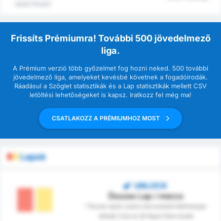
közül (Hazai)
Frissíts Prémiumra! További 500 jövedelmező
liga.
A Prémium verzió több győzelmet fog hozni neked. 500 további
jövedelmező liga, amelyeket kevésbé követnek a fogadóirodák.
Ráadásul a Szöglet statisztikák és a Lap statisztikák mellett CSV
letöltési lehetőségeket is kapsz. Iratkozz fel még ma!
CSATLAKOZZ A PRÉMIUMHOZ MOST
Lapok
UNLOCK
Összes Lap / meccs
* Összes lapok száma meccsenként Wolfsberger
Athletik Club és SK Rapid Wien között