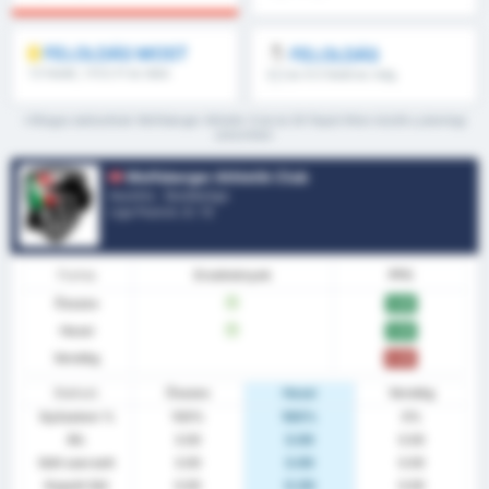
FELOLDÁS MOST
FELOLDÁS
1.5 feletti, 1.FI/2.FI és több
8.5 és 9.5 felett és még
több
*Átlagos statisztikák Wolfsberger Athletik Club és SK Rapid Wien között a jelenlegi
szezonban
Wolfsberger Athletik Club
Ausztria - Bundesliga
Liga Pozíció.
2
/ 12
Forma
Eredmények
PPG
Összes
W
3.00
Hazai
W
3.00
Vendég
0.00
Statiszt.
Összes
Hazai
Vendég
Győzelem %
100%
100%
0%
Átl.
3.00
3.00
0.00
Gólt szerzett
3.00
3.00
0.00
Kapott Gól
0.00
0.00
0.00