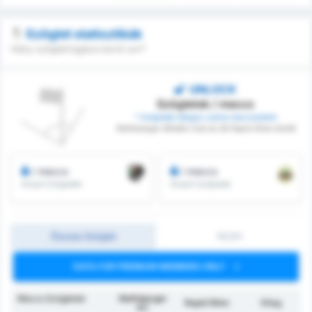
Szöglet statisztikák
Hány szögletrúgásra kerül sor?
UNLOCK
Szögletek / meccs
* Szögletek átlagos száma meccsenként
Wolfsberger Athletik Club és SK Rapid Wien között
/ meccs
/ meccs
Elnyert Szögletek
Elnyert Szögletek
Összes Szöglet
1H/2H
DATA FOR PREMIUM MEMBERS ONLY
Meccs Szögletek
Wolfsberger
Rapid Wien
Átlag
AC