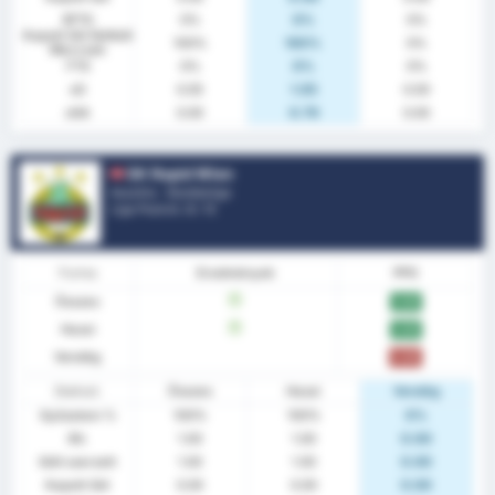
BTTS
0%
0%
0%
Kapott Gól Nélküli
100%
100%
0%
Meccsek
FTS
0%
0%
0%
xG
0.05
1.05
0.00
xGA
0.00
0.79
0.00
SK Rapid Wien
Ausztria - Bundesliga
Liga Pozíció.
3
/ 12
Forma
Eredmények
PPG
Összes
W
3.00
Hazai
W
3.00
Vendég
0.00
Statiszt.
Összes
Hazai
Vendég
Győzelem %
100%
100%
0%
Átl.
1.00
1.00
0.00
Gólt szerzett
1.00
1.00
0.00
Kapott Gól
0.00
0.00
0.00