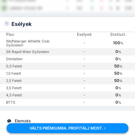
Liebherr Grazer AK
12
1
0%
0
3
-3
0
3.00
Esélyek
Piac
Esélyek
Statiszt.
Wolfsberger Athletik Club
-
100
%
Győzelem
-
0
SK Rapid Wien Győzelem
%
-
0
Döntetlen
%
-
50
0,5 Felett
%
-
50
1,5 Felett
%
-
50
2,5 Felett
%
-
0
3,5 Felett
%
-
0
4,5 Felett
%
-
0
BTTS
%
Elemzés
VÁLTS PRÉMIUMRA. PROFITÁLJ MOST.
2026.09.12.,
Wolfsberger Athletik Club
és
SK Rapid Wien
egymás