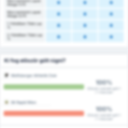
Meccsenkénti Lapok
Átlaga (1.FI)
Meccsenkénti Lapok
Átlaga (2.FI)
1. Félidőben Több Lap
%
2. Félidőben Több Lap
%
Ki fog először gólt rúgni?
Wolfsberger Athletik Club
100%
Először szerzett gólt 1
/ 1 meccsen
SK Rapid Wien
100%
Először szerzett gólt 1
/ 1 meccsen