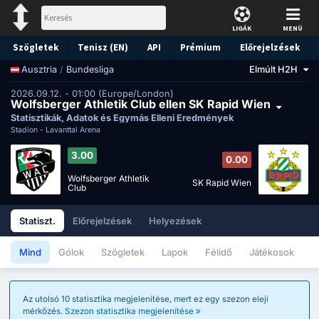
LIGÁK
MENÜ
Szögletek
Tenisz (EN)
API
Prémium
Előrejelzések
/
Bundesliga
Elmúlt H2H
Ausztria
2026.09.12. - 01:00 (Europe/London)
Wolfsberger Athletik Club ellen SK Rapid Wien
Statisztikák, Adatok és Egymás Elleni Eredmények
Stadion -
Lavanttal Arena
3.00
0.00
Wolfsberger Athletik
SK Rapid Wien
Club
Statiszt.
Előrejelzések
Helyezések
Mind
Gólok
Szögletek
Lapok
Félidő
Játékosok
Az utolsó 10 statisztika megjelenítése, mert ez egy szezon eleji
mérkőzés.
Szezon statisztika megjelenítése