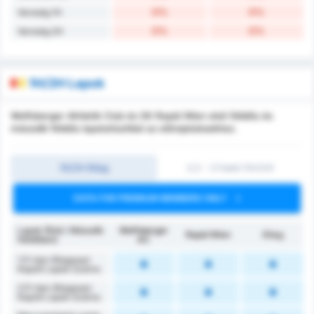
0%
0%
Vereség 1H
0%
0%
Vereség 2H
1H/2H Lapok
Wolfsberger Athletik Club és SK Rapid Wien első félidős és
második félidős lapstatisztikái az előrejelzésekhez.
1H/2H Átlag
0,5 - 3 Felett (1H/2H)
DATA FOR PREMIUM MEMBERS ONLY
Lapok (Első / Második
Wolfsberger
Rapid Wien
Átlag
félidőben)
AC
1.FI-ben Átlagosan
Kapott Lapok Száma
2.FI-ben Átlagosan
Kapott Lapok Száma