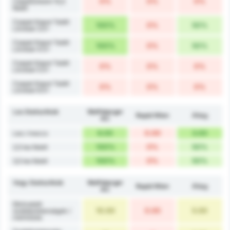
0%
0%
0%
csapatonként 15,5
felett
Csapat Kaput Talált
100%
0%
50%
Lövései 3.5+
Csapat Kaput Talált
100%
0%
50%
Lövései 4.5+
Csapat Kaput Talált
0%
0%
0%
Lövései 5.5+
Csapat Kaput Talált
0%
0%
0%
Lövései 6.5+
Les Statisztikák
Wolfsberger
Rapid Wien
Átlag
AC
6.00
0.00
3.00
Les / meccs
100%
0%
50%
2,5 les felett
100%
0%
50%
3,5 les felett
Vegy Statisztikák
Wolfsberger
Rapid Wien
Átlag
AC
Elkövetett
10.00
0.00
5.00
szabálytalanságok /
mérkőzés