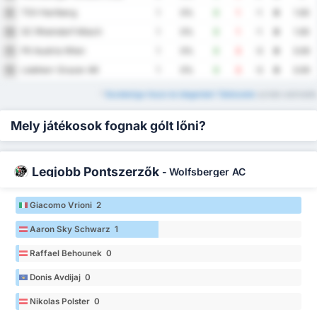
TSV Hartberg
9
1
0%
0
1
-1
0
1.00
SC Rheindorf Altach
10
1
0%
0
1
-1
0
1.00
FK Austria Wien
11
1
0%
0
3
-3
0
3.00
Liebherr Grazer AK
12
1
0%
0
3
-3
0
3.00
*
Bundesliga Hazai és Idegenbeli Táblázatok
szintén elérhetők
Mely játékosok fognak gólt lőni?
Legjobb Pontszerzők
-
Wolfsberger AC
Giacomo Vrioni 2
Aaron Sky Schwarz 1
Raffael Behounek 0
Donis Avdijaj 0
Nikolas Polster 0