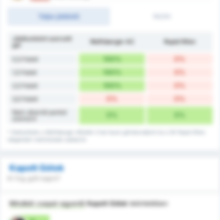
Teljes játékidő
1H/2H
Játékonként szerzett
Wolfsberger AC
Rapid Wien
gól
100%
0%
0,5 Felett
100%
0%
1,5 Felett
100%
0%
2,5 Felett
0%
0%
3,5 Felett
Nem sikerült pontot
0%
0%
szerezni
* Statisztikák a Wolfsberger Athletik Club hazai gólrekordjáról és a SK Rapid Wien
idegenbeli mérkőzések adatairól.
Kapott Gólok
Ki fog gólt kapni?
Mindkét csapat egyenlő
Kapott Gólok
tekintetében