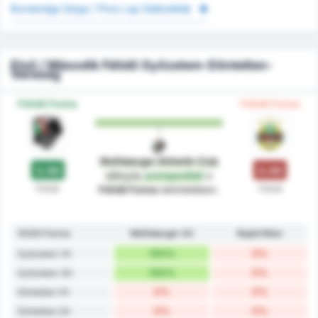
Bundesliga Sárga / Piros Lap Statisztikák
Első / Második Félidő Győzelem-Döntetlen-
Vereség
Félidő Forma
Félidő Forma
Wolfsberger Athletik Club
3.00
0.00
előnyös
szempontból
a
Félidő
Félidő
Félidő Forma
tekintetében.
1H/2H Forma
Wolfsberger AC
Rapid Wien
100%
0%
Győzelem 1H
100%
0%
Győzelem 2H
0%
0%
Döntetlen 1H
0%
0%
Döntetlen 2H