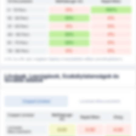
15 Percenként
Wolfsberger AC
Rapid Wien
0%
100%
0 - 15 Perc
33%
0%
16 - 30 Perc
0%
0%
31 - 45 Perc
33%
0%
40 - 60 Perc
33%
0%
61 - 75 Perc
0%
0%
76 - 90 Perc
A 45. és a 90. perc magában foglalja a hosszabbítási időben szerzett gólokat is.
Lövések, Lesrúgások, Szabálytalanságok és
további adatok
Csapat Lövései
Lövések Meccsenként
Csapat Lövései
Wolfsberger
Rapid Wien
Átlag
AC
Lövések
8.00
0.00
4.00
Meccsenként