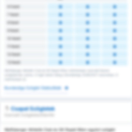
6 Felett
7 felett
8 felett
9 felett
10 felett
11 felett
12 felett
13 felett
Wolfsberger Athletik Club és SK Rapid Wien mérkőzésen szerzett összes
szögleteinek száma. A ligán belüli átlag a Bundesliga 2026/2027 szezonban, 6
mérkőzésen át.
Bundesliga Szöglet Statisztikák
Csapat Szögletek
Szerzett Szögletek/Ellenfél
Wolfsberger Athletik Club és SK Rapid Wien egyéni szöglet