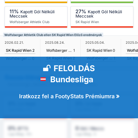
11%
27%
Kapott Gól Nélküli
Kapott Gól Nélküli
Meccsek
Meccsek
Wolfsberger Athletik Club
SK Rapid Wien
Wolfsberger Athletik Club ellen SK Rapid Wien Előző eredmények
2026.02.21.
2025.08.24.
2025.05.04.
2025.0
SK Rapid Wien
2
Wolfsberger Athletik Club
1
SK Rapid Wien
0
SK Rapid Wien
2
Wolfsberger Athletik Club
1
Wolfsberger Athletik Club
0
SK Ra
FELOLDÁS
Összes Előrejelzés
Bundesliga
- Wolfsberger Athletik Club ellen SK Rapid Wien
Iratkozz fel a FootyStats Prémiumra
0%
0%
2,5 Felett
1,5 Felett
Liga Átlag : 0%
Liga Átlag : 0%
0%
0
BTTS
Gól / Meccs
Liga Átlag : 0%
Liga Átlag : 0