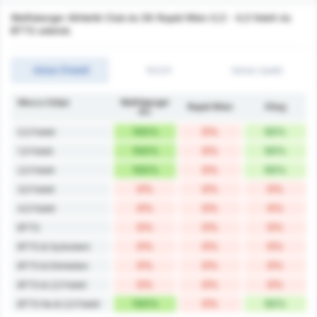
Wolfsberger Athletik Club és SK Rapid Wien 0,5 - 4,5 felett és
BTTS adatok.
Gólok (Felett)
1H/2H
Gólok (alatt)
Meccs Góljai
Wolfsberger
Rapid Wien
Átlag
AC
100%
0%
50%
0,5 Felett
100%
0%
50%
1,5 Felett
100%
0%
50%
2,5 Felett
0%
0%
0%
3,5 Felett
0%
0%
0%
4,5 Felett
0%
0%
0%
BTTS
0%
0%
0%
BTTS & Győzelem
0%
0%
0%
BTTS & Döntetlen
0%
0%
0%
BTTS & 2,5 Felett
100%
0%
50%
BTTS No & 2,5 Felett