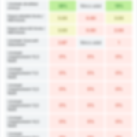
Lövések átváltási
38%
Nincs adat
19%
aránya
Kaput eltaláló lövés /
5.00
0.00
3.00
Mérkőzés
Kaput elkerülő lövés /
3.00
0.00
2.00
Mérkőzés
Lövések Szerzett
2.67
Nincs adat
1
Gólonként
Lövések
0%
0%
0%
csapatonként 10,5
felett
Lövések
0%
0%
0%
csapatonként 11,5
felett
Lövések
0%
0%
0%
csapatonként 12,5
felett
Lövések
0%
0%
0%
csapatonként 13,5
felett
Lövések
0%
0%
0%
csapatonként 14,5
felett
Lövések