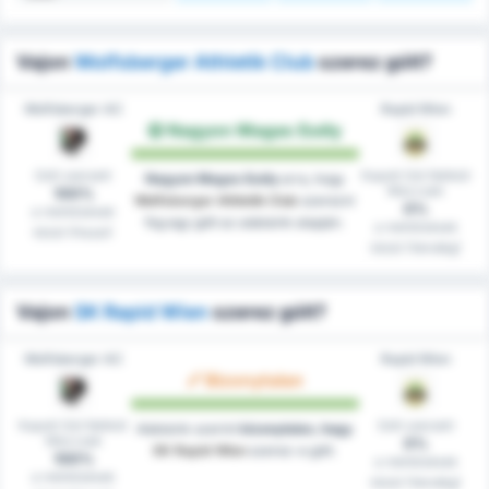
Vajon
Wolfsberger Athletik Club
szerez gólt?
Wolfsberger AC
Rapid Wien
Nagyon Magas Esély
Gólt szerzett
Kapott Gól Nélküli
Nagyon Magas Esély
arra, hogy
Meccsek
100%
Wolfsberger Athletik Club
szerezni
0%
a mérkőzések
fog egy gólt az adataink alapján.
a mérkőzések
közül (Hazai)
közül (Vendég)
Vajon
SK Rapid Wien
szerez gólt?
Wolfsberger AC
Rapid Wien
Bizonytalan
Kapott Gól Nélküli
Gólt szerzett
Adataink szerint
bizonytalan, hogy
Meccsek
0%
SK Rapid Wien
szerez-e gólt.
100%
a mérkőzések
a mérkőzések
közül (Vendég)