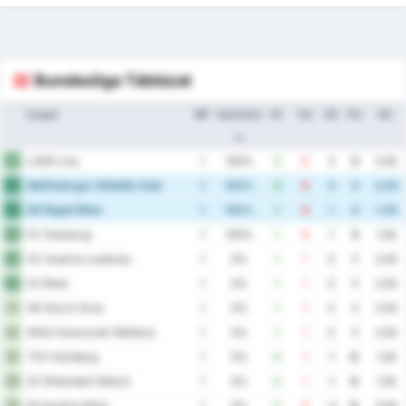
Bundesliga Táblázat
Csapat
MP
Győzelem
GF
GA
GD
Pts
Átl.
%
LASK Linz
1
1
100%
3
0
3
3
3.00
Wolfsberger Athletik Club
2
1
100%
3
0
3
3
3.00
SK Rapid Wien
3
1
100%
1
0
1
3
1.00
FC Salzburg
4
1
100%
1
0
1
3
1.00
SC Austria Lustenau
5
1
0%
1
1
0
1
2.00
SV Ried
6
1
0%
1
1
0
1
2.00
SK Sturm Graz
7
1
0%
1
1
0
1
2.00
WSG Swarovski Wattens
8
1
0%
1
1
0
1
2.00
TSV Hartberg
9
1
0%
0
1
-1
0
1.00
SC Rheindorf Altach
10
1
0%
0
1
-1
0
1.00
FK Austria Wien
11
1
0%
0
3
-3
0
3.00