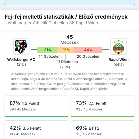
Fej-fej melletti statisztikák / Előző eredmények
- Wolfsberger Athletik Club ellen SK Rapid Wien
45
Meccsek
31%
25%
44%
14 Győzelem
20 Győzelem
Wolfsberger AC
Rapid Wien
11 Döntetlen
(31%)
(44%)
(25%)
A Wolfsberger Athletik Club vs SK Rapid Wien head to head nyilvántartása
azt mutatja, hogy a 45 mérkőzése közül a Wolfsberger Athletik Club nyert 14
alkalommal, a SK Rapid Wien pedig 20 alkalommal. 11 mérkőzés végződött
döntetlennel Wolfsberger Athletik Club és SK Rapid Wien között.
87%
73%
1,5 Felett
2,5 Felett
39 / 45 Meccsek
33 / 45 Meccsek
42%
69%
3,5 Felett
BTTS
19 / 45 Meccsek
31 / 45 Meccsek