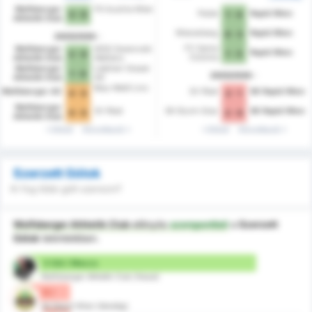
Wolfsberger
FK Austria Wien
Paide
Rapid Wien
3 - 0
1 - 4
Athletik Club
Wienerberg
Rapid Wien
0 - 3
2025/2026
FC Santa
Wolfsberger
WSG Swarovski
Rapid Wien
1 - 3
2 - 0
Coloma
Athletik Club
Wattens
Wolfsberger
Liebherr Grazer
1 - 0
2025/2026
Athletik Club
AK
Blau-Weiß Linz
Wolfsberger AC
SV Ried
SK Rapid Wien
0 - 0
2 - 1
Wolfsberger
SV Ried
SK Sturm Graz
SK Rapid Wien
0 - 0
2 - 0
Athletik Club
Előző
Következő
Előző
Következő
Szerzett Gólok
Ki fog több gólt szerezni?
Wolfsberger Athletik Club
előnyös
szempontból
a
Szerzett
Gólok
tekintetében.
3 Gól / Meccs
Wolfsberger Athletik Club (Hazai)
0 /
SK Rapid Wien (Vendég)
meccs