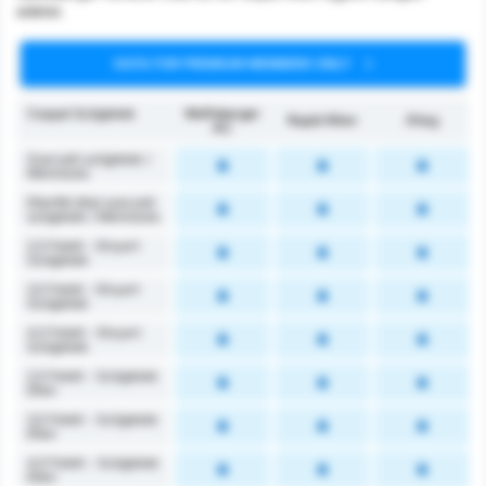
adatai.
DATA FOR PREMIUM MEMBERS ONLY
Csapat Szögletek
Wolfsberger
Rapid Wien
Átlag
AC
Szerzett szögletek /
Mérkőzés
Ellenfél által szerzett
szögletek / Mérkőzés
2,5 Felett - Elnyert
Szögletek
3,5 Felett - Elnyert
Szögletek
4,5 Felett - Elnyert
Szögletek
2,5 Felett - Szögletek
Ellen
3,5 Felett - Szögletek
Ellen
4,5 Felett - Szögletek
Ellen