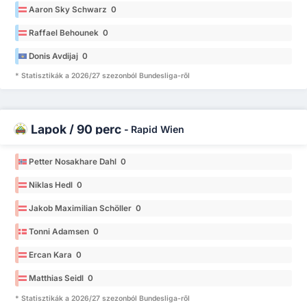
Aaron Sky Schwarz 0
Raffael Behounek 0
Donis Avdijaj 0
* Statisztikák a 2026/27 szezonból Bundesliga-ről
Lapok / 90 perc
-
Rapid Wien
Petter Nosakhare Dahl 0
Niklas Hedl 0
Jakob Maximilian Schöller 0
Tonni Adamsen 0
Ercan Kara 0
Matthias Seidl 0
* Statisztikák a 2026/27 szezonból Bundesliga-ről