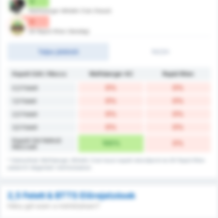
0
Wolfsberger Athletik Club (Hazai)
0
SK Rapid Wien (Vendég)
Teljes játékidő
1H/2H
Kapott Gólt / Meccs
Wolfsberger AC
Rapid Wien
0%
0%
0,5 Felett
0%
0%
1,5 Felett
0%
0%
2,5 Felett
0%
0%
3,5 Felett
Kapott Gól Nélküli
100%
0%
Meccsek
* Statisztikák Wolfsberger Athletik Club hazai kapott rekordjairól és SK Rapid Wien
adatairól idegenbeli mérkőzéseken.
2,5 Felett & BTTS Előrejelzések
Hány gól ezen a mérkőzésen?