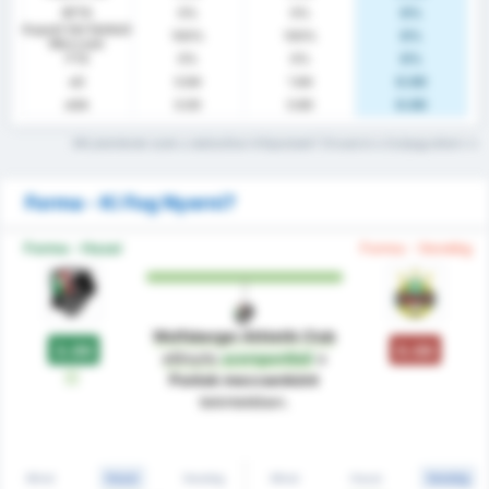
BTTS
0%
0%
0%
Kapott Gól Nélküli
100%
100%
0%
Meccsek
FTS
0%
0%
0%
xG
0.84
1.84
0.00
xGA
0.00
0.80
0.00
Mit jelentenek ezek a statisztikai kifejezések? Olvasd el a Szójegyzéket
Forma - Ki Fog Nyerni?
Forma - Hazai
Forma - Vendég
Wolfsberger Athletik Club
3.00
0.00
előnyös
szempontból
a
W
Pontok meccsenként
tekintetében.
Mind
Hazai
Vendég
Mind
Hazai
Vendég