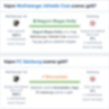
Vajon
Wolfsberger Athletik Club
szerez gólt?
Wolfsberger AC
Salzburg
Nagyon Magas Esély
Gólt szerzett
Kapott Gól Nélküli
Nagyon Magas Esély
arra, hogy
Meccsek
100%
Wolfsberger Athletik Club
szerezni
0%
a mérkőzések
fog egy gólt az adataink alapján.
a mérkőzések
közül (Hazai)
közül (Vendég)
Vajon
FC Salzburg
szerez gólt?
Wolfsberger AC
Salzburg
Bizonytalan
Kapott Gól Nélküli
Gólt szerzett
Adataink szerint
bizonytalan, hogy
Meccsek
0%
FC Salzburg
szerez-e gólt.
100%
a mérkőzések
a mérkőzések
közül (Vendég)
közül (Hazai)