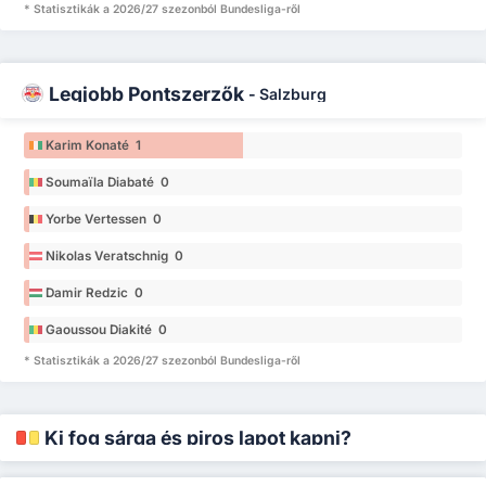
* Statisztikák a 2026/27 szezonból Bundesliga-ről
Legjobb Pontszerzők
-
Salzburg
Karim Konaté 1
Soumaïla Diabaté 0
Yorbe Vertessen 0
Nikolas Veratschnig 0
Damir Redzic 0
Gaoussou Diakité 0
* Statisztikák a 2026/27 szezonból Bundesliga-ről
Ki fog sárga és piros lapot kapni?