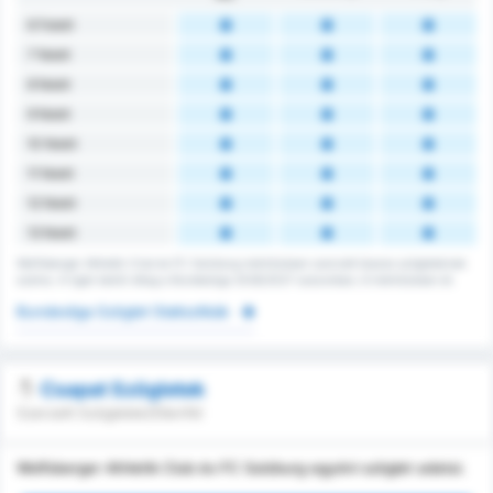
6 Felett
7 felett
8 felett
9 felett
10 felett
11 felett
12 felett
13 felett
Wolfsberger Athletik Club és FC Salzburg mérkőzésen szerzett összes szögleteinek
száma. A ligán belüli átlag a Bundesliga 2026/2027 szezonban, 6 mérkőzésen át.
Bundesliga Szöglet Statisztikák
Csapat Szögletek
Szerzett Szögletek/Ellenfél
Wolfsberger Athletik Club és FC Salzburg egyéni szöglet adatai.