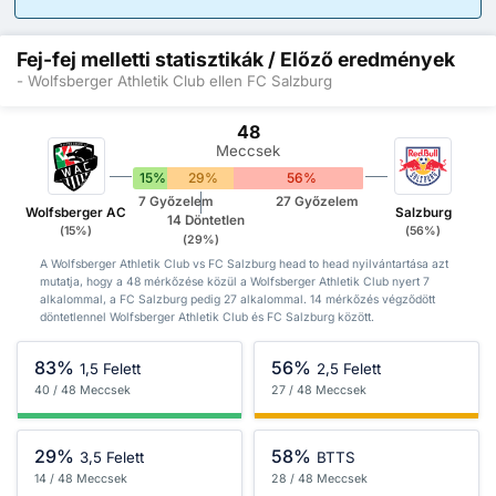
Fej-fej melletti statisztikák / Előző eredmények
- Wolfsberger Athletik Club ellen FC Salzburg
48
Meccsek
15%
29%
56%
7 Győzelem
27 Győzelem
Wolfsberger AC
Salzburg
14 Döntetlen
(15%)
(56%)
(29%)
A Wolfsberger Athletik Club vs FC Salzburg head to head nyilvántartása azt
mutatja, hogy a 48 mérkőzése közül a Wolfsberger Athletik Club nyert 7
alkalommal, a FC Salzburg pedig 27 alkalommal. 14 mérkőzés végződött
döntetlennel Wolfsberger Athletik Club és FC Salzburg között.
83%
56%
1,5 Felett
2,5 Felett
40 / 48 Meccsek
27 / 48 Meccsek
29%
58%
3,5 Felett
BTTS
14 / 48 Meccsek
28 / 48 Meccsek