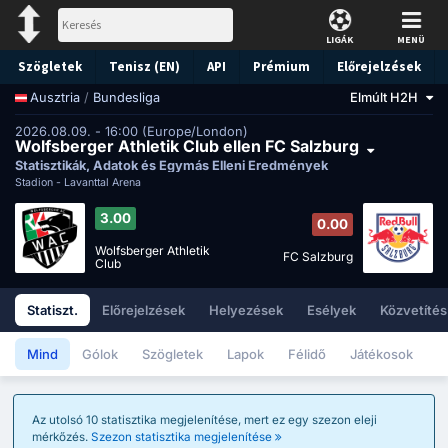
LIGÁK
MENÜ
Szögletek
Tenisz (EN)
API
Prémium
Előrejelzések
/
Bundesliga
Elmúlt H2H
Ausztria
2026.08.09. - 16:00 (Europe/London)
Wolfsberger Athletik Club ellen FC Salzburg
Statisztikák, Adatok és Egymás Elleni Eredmények
Stadion -
Lavanttal Arena
3.00
0.00
Wolfsberger Athletik
FC Salzburg
Club
Statiszt.
Előrejelzések
Helyezések
Esélyek
Közvetítés
Mind
Gólok
Szögletek
Lapok
Félidő
Játékosok
Az utolsó 10 statisztika megjelenítése, mert ez egy szezon eleji
mérkőzés.
Szezon statisztika megjelenítése