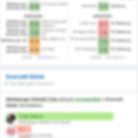
Wolfsberger
FK Austria Wien
Oberwart
Salzburg
3 - 0
1 - 7
Athletik Club
2025/2026
2025/2026
Wolfsberger
WSG Swarovski
LASK Linz
FC Salzburg
2 - 0
2 - 1
Athletik Club
Wattens
Wolfsberger
Liebherr Grazer
SK Rapid Wien
FC Salzburg
1 - 0
1 - 0
Athletik Club
AK
Blau-Weiß Linz
FK Austria Wien
Wolfsberger AC
FC Salzburg
0 - 0
1 - 3
Wolfsberger
SV Ried
TSV Hartberg
FC Salzburg
0 - 0
1 - 2
Athletik Club
Előző
Következő
Előző
Következő
Szerzett Gólok
Ki fog több gólt szerezni?
Wolfsberger Athletik Club
előnyös
szempontból
a
Szerzett
Gólok
tekintetében.
3 Gól / Meccs
Wolfsberger Athletik Club (Hazai)
0 /
FC Salzburg (Vendég)
meccs