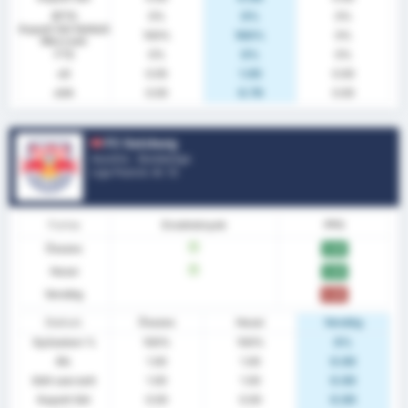
BTTS
0%
0%
0%
Kapott Gól Nélküli
100%
100%
0%
Meccsek
FTS
0%
0%
0%
xG
0.05
1.05
0.00
xGA
0.00
0.79
0.00
FC Salzburg
Ausztria - Bundesliga
Liga Pozíció.
4
/ 12
Forma
Eredmények
PPG
Összes
W
3.00
Hazai
W
3.00
Vendég
0.00
Statiszt.
Összes
Hazai
Vendég
Győzelem %
100%
100%
0%
Átl.
1.00
1.00
0.00
Gólt szerzett
1.00
1.00
0.00
Kapott Gól
0.00
0.00
0.00