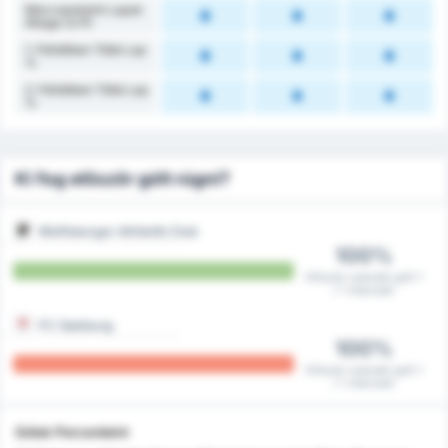
Meccsenkénti Lapok
Átlaga (2.FI)
1. Félidőben Több Lap
%
2. Félidőben Több Lap
%
Ki fog először gólt rúgni?
Wolfsberger Athletik Club
100%
Először szerzett gólt 1
/ 1 meccsen
FC Salzburg
100%
Először szerzett gólt 1
/ 1 meccsen
Gólok Percenként