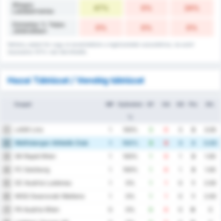
Átlagos
47%
0%
24%
Labdabirtoklás
Döntetlen % Teljes
0%
0%
0%
Játékidőben
Néhány adatot fel vagy le kerekítettünk a legközelebbi százalékhoz, és ezért
összeadva 101%-nak tekinthetők.
Hazai Táblázat / Vendég táblázat
Csapat
MP
Győzelem
GF
GA
GD
Pts
Átl.
%
LASK Linz
1
1
100%
3
0
3
3
3.00
Wolfsberger Athletik Club
2
1
100%
3
0
3
3
3.00
SK Rapid Wien
3
1
100%
1
0
1
3
1.00
FC Salzburg
4
1
100%
1
0
1
3
1.00
SC Austria Lustenau
5
1
0%
1
1
0
1
2.00
WSG Swarovski Wattens
6
1
0%
1
1
0
1
2.00
FK Austria Wien
7
0
0%
0
0
0
0
0