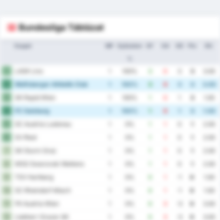
Bundesliga Táblázat
Csapat
MP
Győzelem
GF
GA
GD
Pts
Átl.
%
LASK Linz
1
1
100%
3
0
3
3
3.00
Wolfsberger Athletik Club
2
1
100%
3
0
3
3
3.00
SK Rapid Wien
3
1
100%
1
0
1
3
1.00
FC Salzburg
4
1
100%
1
0
1
3
1.00
SC Austria Lustenau
5
1
0%
1
1
0
1
2.00
SV Ried
6
1
0%
1
1
0
1
2.00
SK Sturm Graz
7
1
0%
1
1
0
1
2.00
WSG Swarovski Wattens
8
1
0%
1
1
0
1
2.00
TSV Hartberg
9
1
0%
0
1
-1
0
1.00
SC Rheindorf Altach
10
1
0%
0
1
-1
0
1.00
FK Austria Wien
11
1
0%
0
3
-3
0
3.00
Liebherr Grazer AK
12
1
0%
0
3
-3
0
3.00