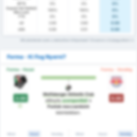
BTTS
0%
0%
0%
Kapott Gól Nélküli
100%
100%
0%
Meccsek
FTS
0%
0%
0%
xG
2.63
3.63
0.00
xGA
0.00
0.51
0.00
Mit jelentenek ezek a statisztikai kifejezések? Olvasd el a Szójegyzéket
Forma - Ki Fog Nyerni?
Forma - Hazai
Forma - Vendég
Wolfsberger Athletik Club
3.00
0.00
előnyös
szempontból
a
W
Pontok meccsenként
tekintetében.
Mind
Hazai
Vendég
Mind
Hazai
Vendég