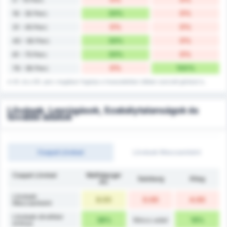
33%
0%
16 - 30 Perc
0%
0%
31 - 45 Perc
33%
0%
40 - 60 Perc
33%
0%
61 - 75 Perc
0%
100%
76 - 90 Perc
A 45. és a 90. perc magában foglalja a hosszabbítási időben szerzett gólokat is.
Lövések, Lesrúgások, Szabálytalanságok és
további adatok
Csapat Lövései
Lövések Meccsenként
Csapat Lövései
Wolfsberger
Salzburg
Átlag
AC
Lövések
8.00
0.00
4.00
Meccsenként
Lövések átváltási
38%
Nincs adat
19%
aránya