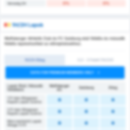
0%
0%
Vereség 2H
1H/2H Lapok
Wolfsberger Athletik Club és FC Salzburg első félidős és második
félidős lapstatisztikái az előrejelzésekhez.
1H/2H Átlag
0,5 - 3 Felett (1H/2H)
DATA FOR PREMIUM MEMBERS ONLY
Lapok (Első / Második
Wolfsberger
Salzburg
Átlag
félidőben)
AC
1.FI-ben Átlagosan
Kapott Lapok Száma
2.FI-ben Átlagosan
Kapott Lapok Száma
Meccsenkénti Lapok
Átlaga (1.FI)