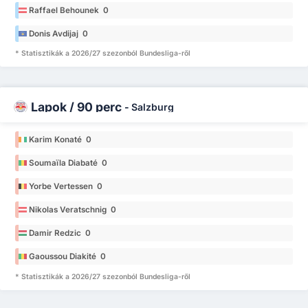
Raffael Behounek 0
Donis Avdijaj 0
* Statisztikák a 2026/27 szezonból Bundesliga-ről
Lapok / 90 perc
-
Salzburg
Karim Konaté 0
Soumaïla Diabaté 0
Yorbe Vertessen 0
Nikolas Veratschnig 0
Damir Redzic 0
Gaoussou Diakité 0
* Statisztikák a 2026/27 szezonból Bundesliga-ről