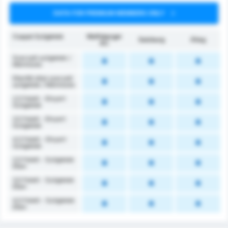
DATA FOR PREMIUM MEMBERS ONLY
Csapat Szögletek
Wolfsberger
Salzburg
Átlag
AC
Szerzett szögletek /
Mérkőzés
Ellenfél által szerzett
szögletek / Mérkőzés
2,5 Felett - Elnyert
Szögletek
3,5 Felett - Elnyert
Szögletek
4,5 Felett - Elnyert
Szögletek
2,5 Felett - Szögletek
Ellen
3,5 Felett - Szögletek
Ellen
4,5 Felett - Szögletek
Ellen