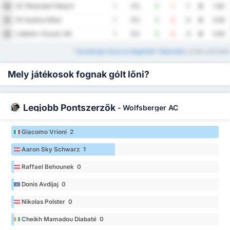
SC Rheindorf Altach
10
1
0%
0
1
-1
0
1.00
FK Austria Wien
11
1
0%
0
3
-3
0
3.00
Liebherr Grazer AK
12
1
0%
0
3
-3
0
3.00
*
Bundesliga Hazai és Idegenbeli Táblázatok
szintén elérhetők
Mely játékosok fognak gólt lőni?
Legjobb Pontszerzők
-
Wolfsberger AC
Giacomo Vrioni 2
Aaron Sky Schwarz 1
Raffael Behounek 0
Donis Avdijaj 0
Nikolas Polster 0
Cheikh Mamadou Diabaté 0