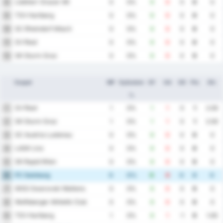
Liebherr Grazer AK
8
0
0%
0
0
0
0
0
TSV Hartberg
9
0
0%
0
0
0
0
0
SC Rheindorf Altach
10
0
0%
0
0
0
0
0
SV Ried
11
0
0%
0
0
0
0
0
SK Sturm Graz
12
0
0%
0
0
0
0
0
Csapat
MP
Győzelem
GF
GA
GD
Pts
Átl.
%
SV Ried
1
1
0%
1
1
0
1
2.00
SK Sturm Graz
2
1
0%
1
1
0
1
2.00
SC Austria Lustenau
3
0
0%
0
0
0
0
0
LASK Linz
4
0
0%
0
0
0
0
0
SK Rapid Wien
5
0
0%
0
0
0
0
0
FC Salzburg
6
0
0%
0
0
0
0
0
WSG Swarovski Wattens
7
0
0%
0
0
0
0
0
Wolfsberger Athletik Club
8
0
0%
0
0
0
0
0
TSV Hartberg
9
1
0%
0
1
-1
0
1.00