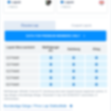
Lapok
Lapok
/ meccs
/ meccs
Összes Lap
Csapat Lapok
DATA FOR PREMIUM MEMBERS ONLY
Lapok Meccsenként
Wolfsberger
Salzburg
Átlag
AC
2,5 Felett
3,5 Felett
4,5 Felett
5,5 Felett
6,5 Felett
Wolfsberger Athletik Club és FC Salzburg meccsen kapott összes lapjainak száma. A
liga átlaga a Bundesliga átlaga. Összesen 0 lap volt 2026/2027 szezonban, 6
mérkőzésen.
Bundesliga Sárga / Piros Lap Statisztikák