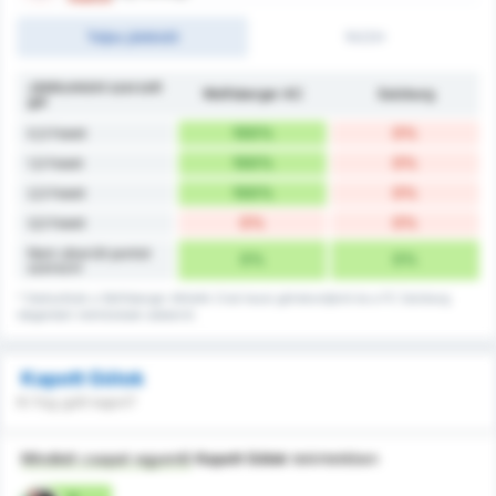
Teljes játékidő
1H/2H
Játékonként szerzett
Wolfsberger AC
Salzburg
gól
100%
0%
0,5 Felett
100%
0%
1,5 Felett
100%
0%
2,5 Felett
0%
0%
3,5 Felett
Nem sikerült pontot
0%
0%
szerezni
* Statisztikák a Wolfsberger Athletik Club hazai gólrekordjáról és a FC Salzburg
idegenbeli mérkőzések adatairól.
Kapott Gólok
Ki fog gólt kapni?
Mindkét csapat egyenlő
Kapott Gólok
tekintetében