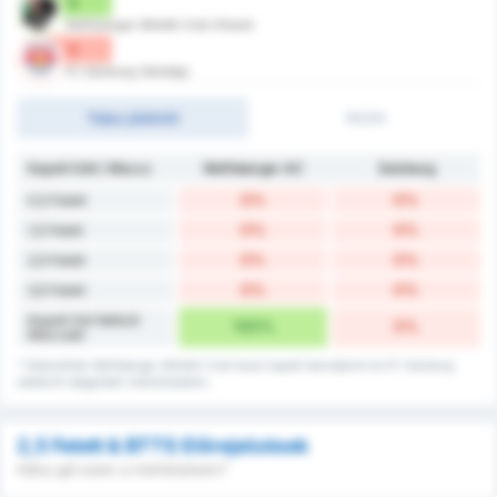
0
Wolfsberger Athletik Club (Hazai)
0
FC Salzburg (Vendég)
Teljes játékidő
1H/2H
Kapott Gólt / Meccs
Wolfsberger AC
Salzburg
0%
0%
0,5 Felett
0%
0%
1,5 Felett
0%
0%
2,5 Felett
0%
0%
3,5 Felett
Kapott Gól Nélküli
100%
0%
Meccsek
* Statisztikák Wolfsberger Athletik Club hazai kapott rekordjairól és FC Salzburg
adatairól idegenbeli mérkőzéseken.
2,5 Felett & BTTS Előrejelzések
Hány gól ezen a mérkőzésen?