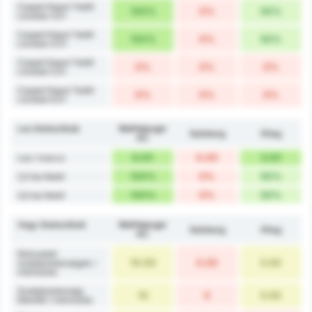
Csapat Kaput Talált
100%
0%
50%
Lövései 3.5+
Csapat Kaput Talált
100%
0%
50%
Lövései 4.5+
Csapat Kaput Talált
0%
0%
0%
Lövései 5.5+
Csapat Kaput Talált
0%
0%
0%
Lövései 6.5+
Les Statisztikák
Wolfsberger
Salzburg
Átlag
AC
6.00
0.00
3.00
Les / meccs
100%
0%
50%
2,5 les felett
100%
0%
50%
3,5 les felett
Vegy Statisztikák
Wolfsberger
Salzburg
Átlag
AC
Elkövetett
10.00
0.00
5.00
szabálytalanságok /
mérkőzés
Szabálytalanság
10
0
5.00
Ellenfél / mérkőzés