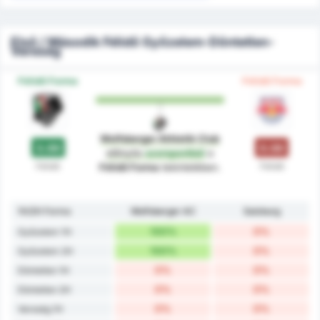
Első / Második Félidő Győzelem-Döntetlen-
Vereség
Félidő Forma
Félidő Forma
Wolfsberger Athletik Club
3.00
0.00
előnyös
szempontból
a
Félidő
Félidő
Félidő Forma
tekintetében.
1H/2H Forma
Wolfsberger AC
Salzburg
100%
0%
Győzelem 1H
100%
0%
Győzelem 2H
0%
0%
Döntetlen 1H
0%
0%
Döntetlen 2H
0%
0%
Vereség 1H