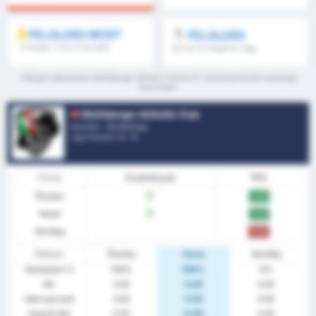
FELOLDÁS MOST
FELOLDÁS
1.5 feletti, 1.FI/2.FI és több
8.5 és 9.5 felett és még
több
*Átlagos statisztikák Wolfsberger Athletik Club és FC Salzburg között a jelenlegi
szezonban
Wolfsberger Athletik Club
Ausztria - Bundesliga
Liga Pozíció.
2
/ 12
Forma
Eredmények
PPG
Összes
W
3.00
Hazai
W
3.00
Vendég
0.00
Statiszt.
Összes
Hazai
Vendég
Győzelem %
100%
100%
0%
Átl.
3.00
3.00
0.00
Gólt szerzett
3.00
3.00
0.00
Kapott Gól
0.00
0.00
0.00