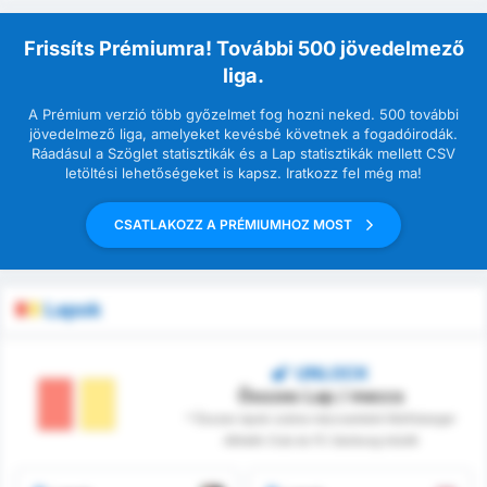
Frissíts Prémiumra! További 500 jövedelmező
liga.
A Prémium verzió több győzelmet fog hozni neked. 500 további
jövedelmező liga, amelyeket kevésbé követnek a fogadóirodák.
Ráadásul a Szöglet statisztikák és a Lap statisztikák mellett CSV
letöltési lehetőségeket is kapsz. Iratkozz fel még ma!
CSATLAKOZZ A PRÉMIUMHOZ MOST
Lapok
UNLOCK
Összes Lap / meccs
* Összes lapok száma meccsenként Wolfsberger
Athletik Club és FC Salzburg között