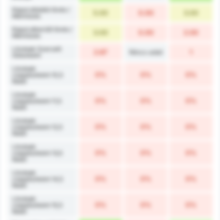
Kaput eltaláló lövés /
5.00
0.00
3.00
Mérkőzés
Kaput elkerülő lövés /
3.00
0.00
2.00
Mérkőzés
Lövések Szerzett
2.67
Nincs adat
1
Gólonként
Lövések
0%
0%
0%
csapatonként 10,5
felett
Lövések
0%
0%
0%
csapatonként 11,5
felett
Lövések
0%
0%
0%
csapatonként 12,5
felett
Lövések
0%
0%
0%
csapatonként 13,5
felett
Lövések
0%
0%
0%
csapatonként 14,5
felett
Lövések
0%
0%
0%
csapatonként 15,5
felett