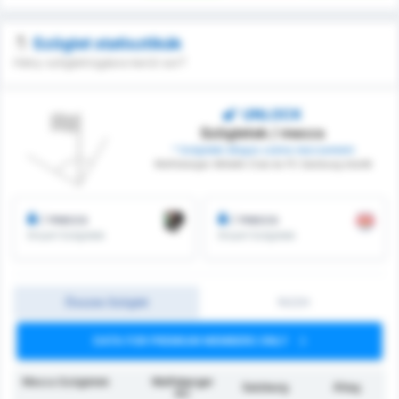
Szöglet statisztikák
Hány szögletrúgásra kerül sor?
UNLOCK
Szögletek / meccs
* Szögletek átlagos száma meccsenként
Wolfsberger Athletik Club és FC Salzburg között
/ meccs
/ meccs
Elnyert Szögletek
Elnyert Szögletek
Összes Szöglet
1H/2H
DATA FOR PREMIUM MEMBERS ONLY
Meccs Szögletek
Wolfsberger
Salzburg
Átlag
AC