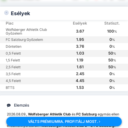
Esélyek
Piac
Esélyek
Statiszt.
Wolfsberger Athletik Club
3.67
100
%
Győzelem
1.95
0
FC Salzburg Győzelem
%
3.76
0
Döntetlen
%
1.03
50
0,5 Felett
%
1.19
50
1,5 Felett
%
1.61
50
2,5 Felett
%
2.45
0
3,5 Felett
%
4.45
0
4,5 Felett
%
1.53
0
BTTS
%
Elemzés
2026.08.09.,
Wolfsberger Athletik Club
és
FC Salzburg
egymás ellen
küzd a
Bundesliga
ban. A legutóbbi találkozó a következő
VÁLTS PRÉMIUMRA. PROFITÁLJ MOST.
eredménnyel zárult :
Wolfsberger Athletik Club 2 - 2 FC Salzburg.