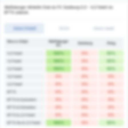
Wolfsberger Athletik Club és FC Salzburg 0,5 - 4,5 felett és
BTTS adatok.
Gólok (Felett)
1H/2H
Gólok (alatt)
Meccs Góljai
Wolfsberger
Salzburg
Átlag
AC
100%
0%
50%
0,5 Felett
100%
0%
50%
1,5 Felett
100%
0%
50%
2,5 Felett
0%
0%
0%
3,5 Felett
0%
0%
0%
4,5 Felett
0%
0%
0%
BTTS
0%
0%
0%
BTTS & Győzelem
0%
0%
0%
BTTS & Döntetlen
0%
0%
0%
BTTS & 2,5 Felett
100%
0%
50%
BTTS No & 2,5 Felett