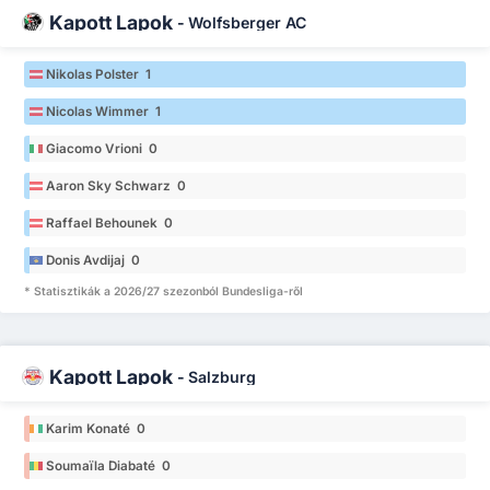
Kapott Lapok
-
Wolfsberger AC
Nikolas Polster 1
Nicolas Wimmer 1
Giacomo Vrioni 0
Aaron Sky Schwarz 0
Raffael Behounek 0
Donis Avdijaj 0
* Statisztikák a 2026/27 szezonból Bundesliga-ről
Kapott Lapok
-
Salzburg
Karim Konaté 0
Soumaïla Diabaté 0