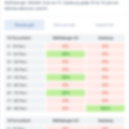
Wolfsberger Athletik Club és FC Salzburg góljai 10 és 15 perces
időintervallumok szerint.
Összes gól
Gólt szerzett
Kapott Gól
10 Percenként
Wolfsberger AC
Salzburg
0%
0%
0 - 10 Perc
33%
0%
11 - 20 Perc
0%
0%
21 - 30 Perc
0%
0%
31 - 40 Perc
33%
0%
41 - 50 Perc
0%
0%
51 - 60 Perc
33%
0%
61 - 70 Perc
0%
0%
71 - 80 Perc
0%
100%
81 - 90 Perc
15 Percenként
Wolfsberger AC
Salzburg
0%
0%
0 - 15 Perc