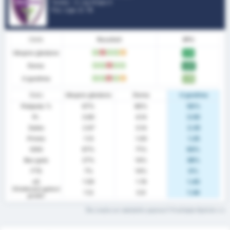
Turska - 3. Lig Grupa 3
Poz. Lige.
2
/ 16
Oblik
Rezultati
BPU
Ukupno gledano
P
G
P
P
R
2.13
Doma
P
P
G
P
P
2.57
U gostima
P
P
G
P
R
1.75
Stats
Ukupno gledano
Doma
U gostima
Pobjeda %
67%
86%
50%
Pr.
3.80
4.14
3.50
Zabio
2.67
3.14
2.25
Primio
1.13
1.00
1.25
ODG
67%
71%
63%
Bez gola
27%
14%
38%
FTS
7%
14%
0%
xG
1.59
1.74
1.45
Očekivani golovi
1.12
0.9
1.34
protiv
Što znače ovi statistički pojmovi? Pročitajte Rječnik