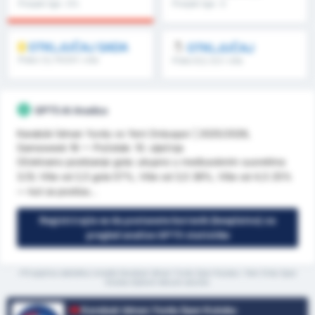
Prosjek lige : 0%
Prosjek lige : 0
OTKLJUČAJ SADA
OTKLJUČAJ
Preko 1,5, FH/2H i više
Preko 8,5, 9,5 i više
GPT5 AI Analiza
Karabük İdman Yurdu vs Yeni Orduspor | 2025/2026,
Gameweek 16 — Početak: 10. siječnja
Očekivano postizanje gola: ukupno u međusobnim susretima
3,13; Više od 2,5 gola 57%, Više od 3,5 38%, Više od 4,5 25%
— kut za postiza...
Registrirajte se da postanete korisnik (besplatno) za
pregled analize GPT5 statistike
*Prosječna statistika između Karabuk Idman Yurdu Spor Kulubu i Yeni Ordu Spor
Kulubu tijekom tekuće sezone
Karabuk Idman Yurdu Spor Kulubu