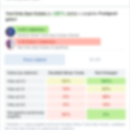
Yeni Ordu Spor Kulubu
is
+257%
better
u pogledu
Postignuti
golovi
0.63 / utakmica
Karabuk Idman Yurdu Spor Kulubu (Doma)
2.25 Golovi / Utakmica
Yeni Ordu Spor Kulubu (U gostima)
Puno vrijeme
1P./2P.
Golovi po utakmici
Karabük İdman Yurdu
Yeni Orduspor
50%
100%
Više od 0.5
13%
63%
Više od 1.5
0%
38%
Više od 2.5
0%
13%
Više od 3.5
Neuspješno postizanje
50%
0%
pogotka
* Statistika iz zapisa pogotka kod kuće Karabuk Idman Yurdu Spor Kulubu i podataka
Yeni Ordu Spor Kulubu na utakmicama u gostima.