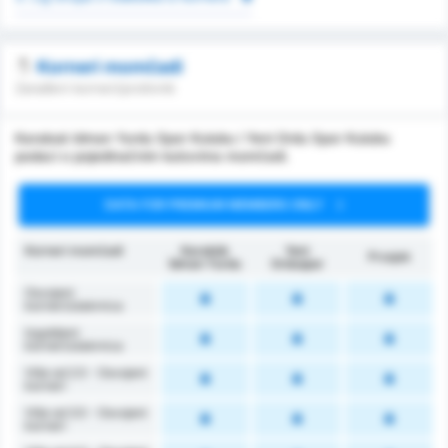
Korneri momčadi
Zarađeni korneri/protivnik
Karabuk Idman Yurdu Spor Kulubu i Yeni Ordu Spor Kulubu
podaci o pojedinačnim kutovima momčadi.
DATA FOR PREMIUM MEMBERS ONLY
Korneri momčadi
Karabük
Yeni
Prosjek
İdman Yurdu
Orduspor
Osvojeni
korneri/utakmica
Izgubljeni
korneri/utakmica
Više od 2.5 - Osvojeni
korneri
Više od 3.5 - Osvojeni
korneri