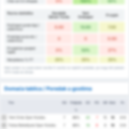
0%
100%
50%
Više od 3.5 ofsajda
Razna statistika
Karabük
Yeni
Prosjek
İdman Yurdu
Orduspor
Počinjeni prekršaji /
0.00
13.00
7.00
utakmica
Prekšaji proivnik /
0
0
0.00
utakmica
Prosječan posjed
0%
53%
27%
lopte
25%
25%
25%
Nerješeno % FT
Neki podaci su zaokruženi naviše ili naniže na najbliži postotak, pa mogu biti jednaki
101% kada se zbroje.
Domaća tablica / Poredak u gostima
Tim
OU
Pobjeda
GZ
PG
GR
Bod.
Pr.
%
Yeni Ordu Spor Kulubu
1
7
86%
22
7
15
18
4.14
Fatsa Belediyesi Spor Kulubu
2
7
86%
14
8
6
18
3.14