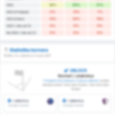
38%
63%
51%
ODG
0%
13%
7%
ODG & Pobjeda
13%
25%
19%
ODG & Remi
0%
0%
0%
ODG i više od 2.5
0%
0%
0%
Ne ODG i više od 2.5
Statistika kornera
Koliko će udaraca iz kuta biti?
UNLOCK
Korneri / utakmica
* Prosječni broj udaraca iz kuta po utakmici
između
Karabuk Idman Yurdu Spor Kulubu i Yeni Ordu Spor
Kulubu
/ utakmica
/ utakmica
Osvojeni korneri
Osvojeni korneri