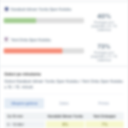
Karabuk Idman Yurdu Spor Kulubu
40%
Postigao prvi
pogodak u 6 / 15
utakmica
Yeni Ordu Spor Kulubu
73%
Postigao prvi
pogodak u 11 / 15
utakmica
Golovi po minutama
Golovi Karabuk Idman Yurdu Spor Kulubu i Yeni Ordu Spor Kulubu
u 10. i 15. minuti.
Ukupno golova
Zabio
Primio
Za 10 min
Karabük İdman Yurdu
Yeni Orduspor
9%
7%
0 - 10 Min'