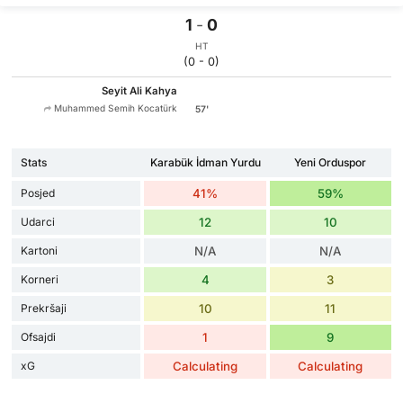
1
-
0
HT
(0 - 0)
Seyit Ali Kahya
Muhammed Semih Kocatürk
57'
Stats
Karabük İdman Yurdu
Yeni Orduspor
Posjed
41%
59%
Udarci
12
10
Kartoni
N/A
N/A
Korneri
4
3
Prekršaji
10
11
Ofsajdi
1
9
xG
Calculating
Calculating