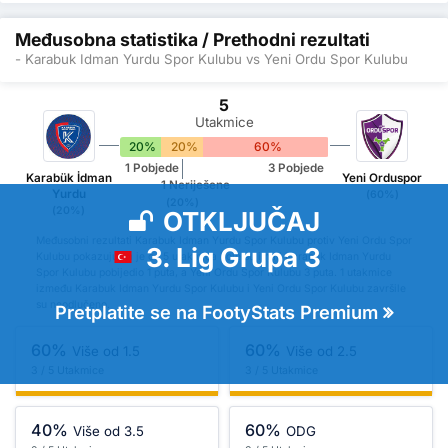
Međusobna statistika / Prethodni rezultati
- Karabuk Idman Yurdu Spor Kulubu vs Yeni Ordu Spor Kulubu
5
Utakmice
20%
20%
60%
1 Pobjede
3 Pobjede
Karabük İdman
Yeni Orduspor
1 Neriješene
Yurdu
(60%)
(20%)
(20%)
OTKLJUČAJ
Međusobni rezultati Karabuk Idman Yurdu Spor Kulubu protiv Yeni Ordu Spor
3. Lig Grupa 3
Kulubu pokazuju da je od 5 utakmica koje su imali Karabuk Idman Yurdu
Spor Kulubu pobijedio 1 puta, a Yeni Ordu Spor Kulubu 3 puta. 1 utakmice
između Karabuk Idman Yurdu Spor Kulubu i Yeni Ordu Spor Kulubu završile
su neodlučeno.
Pretplatite se na FootyStats Premium
60%
60%
Više od 1.5
Više od 2.5
3 / 5 Utakmice
3 / 5 Utakmice
40%
60%
Više od 3.5
ODG