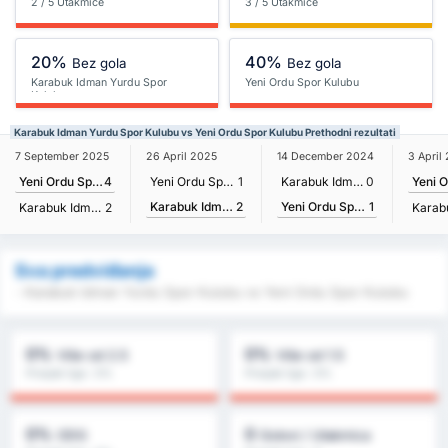
2 / 5 Utakmice
3 / 5 Utakmice
20%
40%
Bez gola
Bez gola
Karabuk Idman Yurdu Spor
Yeni Ordu Spor Kulubu
Kulubu
Karabuk Idman Yurdu Spor Kulubu vs Yeni Ordu Spor Kulubu Prethodni rezultati
7 September 2025
26 April 2025
14 December 2024
3 April
Yeni Ordu Spor Kulubu
4
Yeni Ordu Spor Kulubu
1
Karabuk Idman Yurdu Spor Kulubu
0
Karabuk Idman Yurdu Spor Kulubu
2
Yeni Ordu Spor Kulubu
1
Karabuk Idman Yurdu Spor Kulubu
2
Sva predviđanja
- Karabuk Idman Yurdu Spor Kulubu vs Yeni Ordu Spor Kulubu
0%
0%
Više od 2.5
Više od 1.5
Prosjek lige : 0%
Prosjek lige : 0%
0%
0
ODG
Golovi / Utakmica