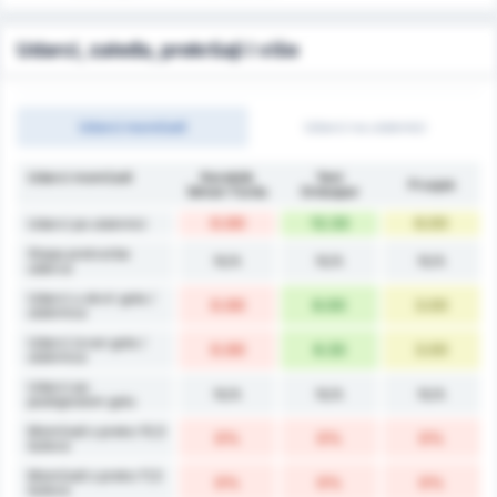
Udarci, zaleđa, prekršaji i više
Udarci momčadi
Udarci na utakmici
Udarci momčadi
Karabük
Yeni
Prosjek
İdman Yurdu
Orduspor
0.00
12.33
6.00
Udarci po utakmici
Stopa pretvorbe
N/A
N/A
N/A
udarca
Udarci u okvir gola /
0.00
6.00
3.00
utakmica
Udarci izvan gola /
0.00
6.33
3.00
utakmica
Udarci po
N/A
N/A
N/A
postignutom golu
Momčadi s preko 10,5
0%
0%
0%
šuteva
Momčadi s preko 11,5
0%
0%
0%
šuteva