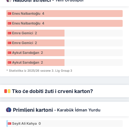
Enes Nalbantoğlu 4
Enes Nalbantoğlu 4
Emre Gemici 2
Emre Gemici 2
Aykut Sarıdoğan 2
Aykut Sarıdoğan 2
* Statistika iz 2025/26 sezone 3. Lig Group 3
Tko će dobiti žuti i crveni karton?
Primljeni kartoni
-
Karabük İdman Yurdu
Seyit Ali Kahya 0