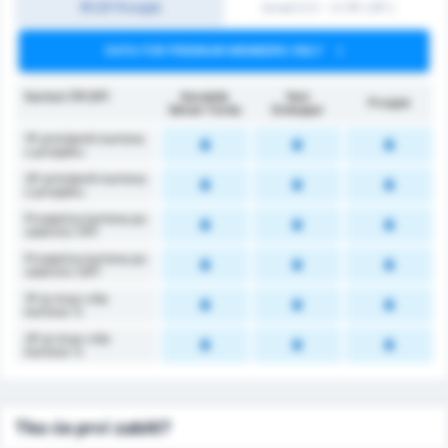
1P/2P Prosjek
Iznad 0.5 ~ 3 (1P./2P.)
DATA FOR PREMIUM MEMBERS ONLY
Kartoni (1P/2P)
Karabük
Yeni
Prosjek
İdman Yurdu
Orduspor
1P primljenih kartona
u prosjeku
2P primljenih kartona
u prosjeku
Prosječno kartona po
utakmici (1P)
Prosječno kartona po
utakmici (2P)
1P je imao više
kartona %
2P je imao više
kartona %
Tko će prvi zabiti?