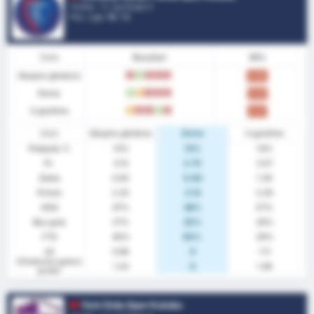
Turska - 3. Lig Grupa 3
Poz. Lige.
16
/ 16
Oblik
Rezultati
BPU
Ukupno gledano
G
P
G
G
G
0.60
Doma
P
R
G
G
G
0.63
U gostima
R
G
G
P
G
0.57
Stats
Ukupno gledano
Doma
U gostima
Pobjeda %
13%
13%
14%
Pr.
3.13
2.75
3.57
Zabio
0.93
0.63
1.29
Primio
2.20
2.13
2.29
ODG
47%
38%
57%
Bez gola
27%
25%
29%
FTS
40%
50%
29%
xG
0.86
0
1.11
Očekivani golovi
1.24
0
1.49
protiv
Yeni Ordu Spor Kulubu