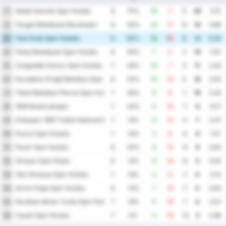
Sebat Genclik Spor Kulubu
1
8
75%
18
7
11
20
3.13
Yozgat Belediyesi Bozokspor
2
8
50%
22
9
13
14
3.88
Yeni Ordu Spor Kulubu
3
8
50%
18
10
8
14
3.50
Fatsa Belediyesi Spor Kulubu
4
8
50%
7
5
2
14
1.50
Zonguldak Komur Spor Kulubu
5
7
43%
10
7
3
11
2.43
Karadeniz Eregli Belediye Spor Kulubu
6
8
25%
10
10
0
10
2.50
Tokat Belediye Plevne Spor Kulubu
7
7
43%
8
9
-1
10
2.43
1926 Bulancakspor
8
7
43%
9
16
-7
9
3.57
Orduspor 1967 Futbol Isletmeciligi Spor Kulubu
9
7
14%
8
10
-2
7
2.57
Duzce Spor Kulubu
10
7
14%
3
8
-5
6
1.57
Pazar Spor Kulubu
11
8
25%
6
15
-9
6
2.63
Giresun Spor Klubu
12
8
13%
8
16
-8
5
3.00
Yeni Amasya Spor Kulubu
13
7
14%
4
11
-7
4
2.14
Artvin Hopa Spor Kulubu
14
8
13%
7
14
-7
4
2.63
Karabuk Idman Yurdu Spor Kulubu
15
7
14%
9
16
-7
4
3.57
Cayeli Spor Kulubu
16
7
0%
4
16
-12
3
2.86