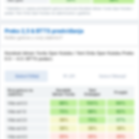
* Statistika iz zapisa primljenih golova kod kuće Karabuk Idman Yurdu Spor Kulubu i
podaci Yeni Ordu Spor Kulubu na utakmicama u gostima.
Preko 2,5 & BTTS predviđanja
Koliko golova u ovoj utakmici?
Karabuk Idman Yurdu Spor Kulubu i Yeni Ordu Spor Kulubu Preko
0.5 ~ 4.5 i BTTS podaci.
Golovi (Više)
1P./2P.
Golovi (Manje)
Broj golova na
Karabük
Yeni
Prosjek
utakmici
İdman Yurdu
Orduspor
88%
100%
94%
Više od 0.5
75%
88%
82%
Više od 1.5
38%
75%
57%
Više od 2.5
38%
38%
38%
Više od 3.5
25%
25%
25%
Više od 4.5