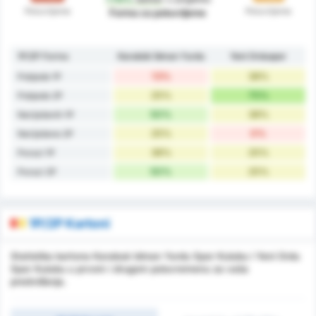
Poluvrijeme
Poluvrijeme
Forma za poluvrijeme
1P/2P Forma
Karabük İdman Yurdu
Yeni Orduspor
13%
38%
Pobjede 1P
25%
75%
Pobjede 2P
50%
38%
Neriješenih 1P
25%
0%
Neriješene 2P
38%
25%
Porazi 1P
50%
25%
Porazi 2P
1P/2P Kartoni
Statistika kartona Karabuk Idman Yurdu Spor Kulubu i Yeni Ordu
Spor Kulubu u prvom i drugom poluvremenu za vaša
predviđanja.