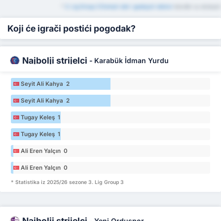
*
3. Lig Group 3 Domaći stol i gostujući stolovi
također su dostupni
Koji će igrači postići pogodak?
Najbolji strijelci
-
Karabük İdman Yurdu
Seyit Ali Kahya 2
Seyit Ali Kahya 2
Tugay Keleş 1
Tugay Keleş 1
Ali Eren Yalçın 0
Ali Eren Yalçın 0
* Statistika iz 2025/26 sezone 3. Lig Group 3
Najbolji strijelci
-
Yeni Orduspor