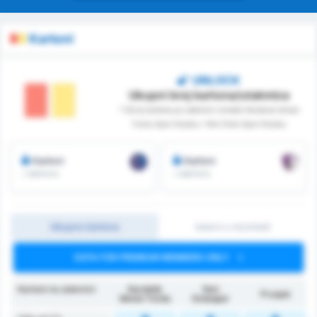
Kartoni
UNLOCK
Ukupni broj kartona/utakmica
* Zbroj kartona po utakmici između Karabuk Idman
Yurdu Spor Kulubu i Yeni Ordu Spor Kulubu
Kartoni
Kartoni
/ utakmica
/ utakmica
Ukupno kartona
katoni u momčadi
DATA FOR PREMIUM MEMBERS ONLY
Kartoni na utakmici
Karabük
Yeni
Prosjek
İdman Yurdu
Orduspor