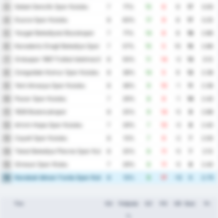
Sebat Genclik Spor Kulubu
3
7
71%
15
6
9
17
3.00
Duzce Spor Kulubu
4
8
63%
17
9
8
17
3.25
Yozgat Belediyesi Bozokspor
5
7
71%
14
6
8
16
2.86
Karadeniz Eregli Belediye Spor Kulubu
6
7
57%
15
5
10
15
2.86
Orduspor 1967 Futbol Isletmeciligi Spor Kulubu
7
8
50%
11
14
-3
13
3.13
Zonguldak Komur Spor Kulubu
8
8
38%
14
5
9
12
2.38
Yeni Amasya Spor Kulubu
9
8
38%
9
10
-1
11
2.38
Pazar Spor Kulubu
10
7
29%
8
9
-1
10
2.43
1926 Bulancakspor
11
8
25%
9
14
-5
9
2.88
Artvin Hopa Spor Kulubu
12
7
29%
7
10
-3
8
2.43
Cayeli Spor Kulubu
13
8
13%
7
9
-2
7
2.00
Tokat Belediye Plevne Spor Kulubu
14
8
25%
6
11
-5
7
2.13
Giresun Spor Klubu
15
7
29%
6
11
-5
6
2.43
Karabuk Idman Yurdu Spor Kulubu
16
8
13%
5
17
-12
5
2.75
Tim
OU
Pobjeda
GZ
PG
GR
Bod.
Pr.
%