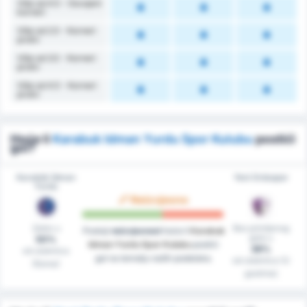
Više od 4.5 - Osvojeni
korneri
Više od 2.5 - Korneri
protiv
Više od 3.5 - Korneri
protiv
Više od 4.5 - Korneri
protiv
Hoće li
Karabuk Idman Yurdu Spor Kulubu
postići
gol?
Karabük İdman
Yeni Orduspor
Yurdu
Neizvjesno
Zabio u
Bez primljenog
Postoji
neizvjesnost
hoće li
Karabuk
gola u
50%
Idman Yurdu Spor Kulubu
postići
38%
od utakmica
gol na temelju naših podataka.
od utakmica (U
(Doma)
gostima)