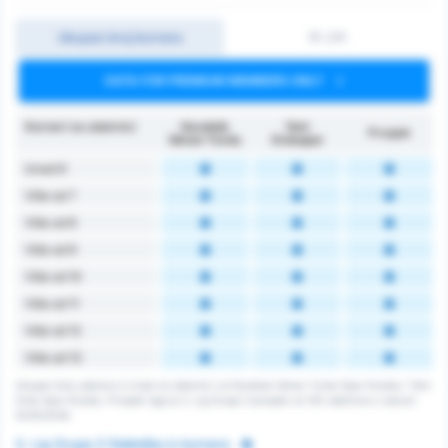
Ukupan broj kornera
1P./2P.
DATA FOR PREMIUM MEMBERS ONLY
Korneri na utakmici
Karabük
Yeni
Prosjek
İdman Yurdu
Orduspor
Iznad 6
Više od 7
Više od 8
Više od 9
Više od 10
Više od 11
Više od 12
Više od 13
Ukupan broj udaraca iz kuta na utakmici za Karabuk Idman Yurdu Spor Kulubu i Yeni
Ordu Spor Kulubu. Prosjek lige je 3. Lig Grupa 3 prosjek za 120 utakmice u sezoni
2025/2026.
3. Lig Grupa 3 Statistika iz kornera