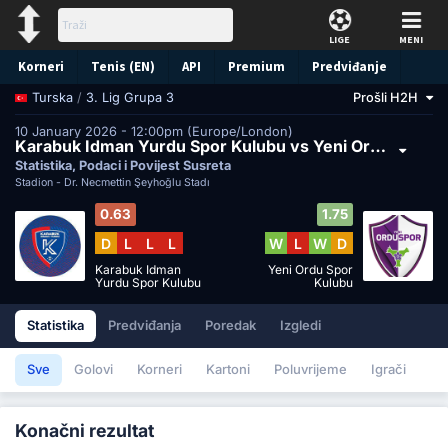
LIGE
MENI
Korneri
Tenis (EN)
API
Premium
Predviđanje
/
3. Lig Grupa 3
Prošli H2H
Turska
10 January 2026 - 12:00pm (Europe/London)
Karabuk Idman Yurdu Spor Kulubu vs Yeni Ordu Spor Kulubu
Statistika, Podaci i Povijest Susreta
Stadion -
Dr. Necmettin Şeyhoğlu Stadı
0.63
1.75
D
L
L
L
W
L
W
D
Karabuk Idman
Yeni Ordu Spor
Yurdu Spor Kulubu
Kulubu
Statistika
Predviđanja
Poredak
Izgledi
Sve
Golovi
Korneri
Kartoni
Poluvrijeme
Igrači
Konačni rezultat