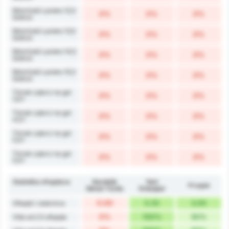
Momčadi s preko 12,5
0%
0%
0%
šuteva
Momčadi s preko 13,5
0%
0%
0%
šuteva
Momčadi s preko 14,5
0%
0%
0%
šuteva
Momčadi s preko 15,5
0%
0%
0%
šuteva
Timski udarci na gol
0%
0%
0%
3,5+
Timski udarci na gol
0%
0%
0%
4,5+
Timski udarci na gol
0%
0%
0%
5,5+
Timski udarci na gol
0%
0%
0%
5,5+
Statistika ofsajdova
Karabük
Yeni
Prosjek
İdman Yurdu
Orduspor
0.00
5.33
3.00
Ofsajdi / utakmica
0%
100%
50%
Više od 2.5 ofsajda