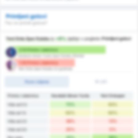
Primljeni golovi
Tko će primiti golove?
Yeni Ordu Spor Kulubu
is
+41%
better
u pogledu
Primljeni golovi
2.13 Primio / utakmica
Karabuk Idman Yurdu Spor Kulubu (Doma)
1.25 Primio / utakmica
Yeni Ordu Spor Kulubu (U gostima)
Puno vrijeme
1P./2P.
Primio / utakmica
Karabük İdman Yurdu
Yeni Orduspor
75%
63%
Više od 0.5
50%
50%
Više od 1.5
38%
13%
Više od 2.5
25%
0%
Više od 3.5
25%
38%
Bez gola