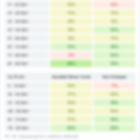
13%
4%
11 - 20 Min'
11%
11%
21 - 30 Min'
6%
9%
31 - 40 Min'
9%
14%
41 - 50 Min'
9%
11%
51 - 60 Min'
15%
16%
61 - 70 Min'
2%
14%
71 - 80 Min'
28%
16%
81 - 90 Min'
Za 15 min
Karabük İdman Yurdu
Yeni Orduspor
15%
7%
0 - 15 Min'
17%
14%
16 - 30 Min'
15%
19%
31 - 45 Min'
9%
14%
46 - 60 Min'
17%
19%
61 - 75 Min'
28%
26%
76 - 90 Min'
45' i 90' uključuje golove u sudačkoj nadoknadi.