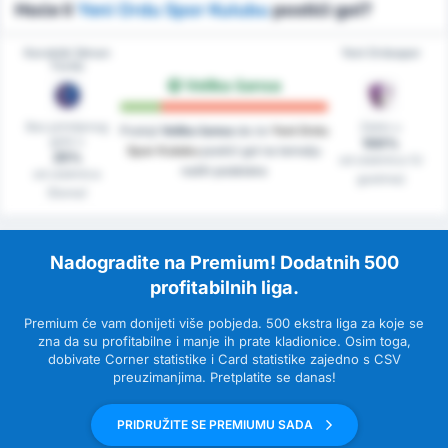
Hoće li
Yeni Ordu Spor Kulubu
postići gol?
Karabük İdman
Yeni Orduspor
Yurdu
Velika šansa
Bez primljenog
Zabio u
Postoji
Velika šansa
da će
Yeni Ordu
gola u
100%
Spor Kulubu
postići gol na temelju
25%
od utakmica (U
naših podataka
od utakmica
gostima)
(Doma)
Nadogradite na Premium! Dodatnih 500
profitabilnih liga.
Premium će vam donijeti više pobjeda. 500 ekstra liga za koje se
zna da su profitabilne i manje ih prate kladionice. Osim toga,
dobivate Corner statistike i Card statistike zajedno s CSV
preuzimanjima. Pretplatite se danas!
PRIDRUŽITE SE PREMIUMU SADA