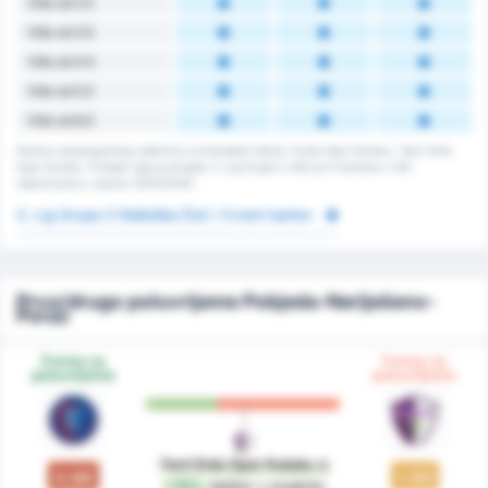
Više od 2.5
Više od 3.5
Više od 4.5
Više od 5.5
Više od 6,5
Kartice ukupnog broja utakmica za Karabuk Idman Yurdu Spor Kulubu i Yeni Ordu
Spor Kulubu. Prosjek lige je prosjek 3. Lig Grupa 3. Bilo je 0 kartona u 120
utakmicama u sezoni 2025/2026.
3. Lig Grupa 3 Statistika Žuti / Crveni karton
Prvo/drugo poluvrijeme Pobjeda-Neriješeno-
Poraz
Forma za
Forma za
poluvrijeme
poluvrijeme
Yeni Ordu Spor Kulubu
is
0.88
1.50
+70%
better
u pogledu