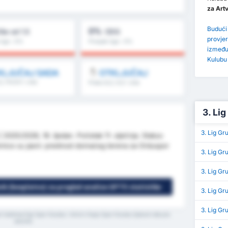
za Art
Budući
0%
iše od 1.5
ODG
provjer
lige : 0%
Prosjek lige : 0%
između 
Kulubu
KLJUČAJ SADA
OTKLJUČAJ
5, FH/2H i više
Preko 8,5, 9,5 i više
3. Lig
3. Lig Gr
2025/2026, 16. tjedan. Početak 11. siječnja. Status:
takmice su jasni: prednost domaćeg terena za Orduspor
3. Lig Gr
3. Lig G
nik (besplatno) za pregled analize GPT5 statistike
3. Lig G
3. Lig Gr
l Isletmeciligi Spor Kulubu i Artvin Hopa Spor Kulubu tijekom tekuće
sezone