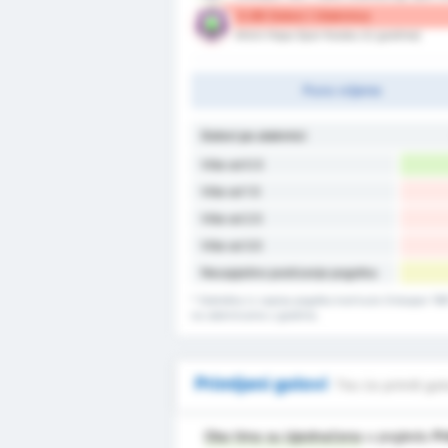
0.88 Golovi / Utakmica
Artvin Hopa Spor Kulubu (U gostima)
Puno vrijeme
Golovi po utakmici
Više od 0.5
Više od 1.5
Više od 2.5
Više od 3.5
Neuspješno postizanje pogotka
* Statistika iz zapisa pogotka kod kuće Orduspor 19
na utakmicama u gostima.
Primljeni golovi
Tko će primiti go
Oba tima su izjednačena
u pogledu
Pr