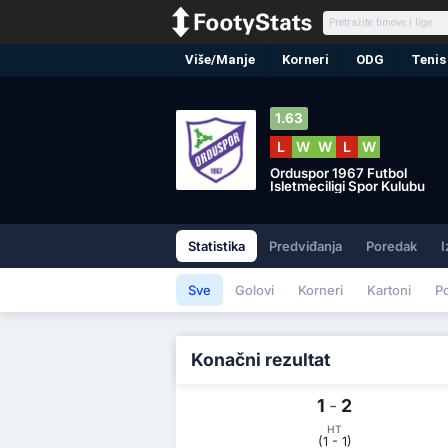
Više/Manje
Korneri
ODG
Tenis
1.63
L
W
W
L
W
Orduspor 1967 Futbol
Isletmeciligi Spor Kulubu
Statistika
Predviđanja
Poredak
I
Sve
Golovi
Korneri
Kartoni
P
Konačni rezultat
1
-
2
HT
(1 - 1)