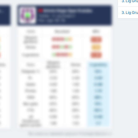
3. Lig Gr
u
Artvin Hopa Spor Kulubu
3. Lig Gr
Turska - 3. Lig Grupa 3
Poz. Lige.
13
/ 16
Oblik
Rezultati
BPU
Ukupno
0.80
G
G
G
P
R
gledano
Doma
1.14
G
G
P
G
P
U gostima
0.50
P
G
G
G
R
Ukupno
ima
Stats
Doma
U gostima
gledano
%
Pobjeda %
20%
29%
13%
7
Pr.
2.53
2.43
2.63
Zabio
0.93
1.00
0.88
3
Primio
1.60
1.43
1.75
%
ODG
40%
43%
38%
Bez gola
20%
29%
13%
%
FTS
40%
29%
50%
7
xG
0.95
1.23
0.84
Očekivani
9
1.65
1.52
1.7
golovi protiv
Što znače ovi statistički pojmovi? Pročitajte Rječnik