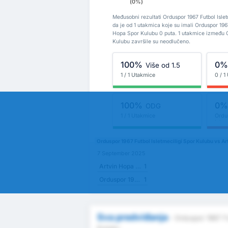
(0%)
Međusobni rezultati Orduspor 1967 Futbol Isle
da je od 1 utakmica koje su imali Orduspor 1967
Hopa Spor Kulubu 0 puta. 1 utakmice između Or
Kulubu završile su neodlučeno.
100%
0
Više od 1.5
1 / 1 Utakmice
0 / 1
100%
0
ODG
1 / 1 Utakmice
Ordu
Islet
Orduspor 1967 Futbol Isletmeciligi Spor Kulubu vs Ar
7 September 2025
Artvin Hopa Spor Kulubu
1
Orduspor 1967 Futbol Isletmeciligi Spor Kulubu
1
Sva predviđanja
- Orduspor 1967 Fu
Kulubu