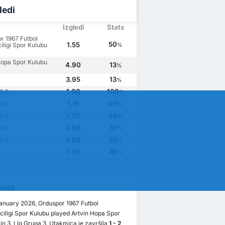
ledi
Izgledi
Stats
r 1967 Futbol
50
1.55
iligi Spor Kulubu
%
a
Hopa Spor Kulubu
4.90
13
%
a
3.95
13
%
1.00
100
0.5
%
1.18
69
1.5
%
1.70
44
2.5
%
2.66
32
3.5
%
4.60
25
4.5
%
1.76
38
%
aliza
January 2026, Orduspor 1967 Futbol
ciligi Spor Kulubu played Artvin Hopa Spor
in 3. Lig Grupa 3. Utakmica je završila
1 - 2