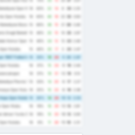
enclik Spor Kulubu
15
73%
33
13
20
37
3.07
elediyesi Spor Kulubu
16
63%
22
14
8
33
2.25
du Spor Kulubu
16
63%
40
18
22
32
3.63
Belediyesi Bozokspor
15
60%
36
15
21
30
3.40
iz Eregli Belediye Spor Kulubu
15
40%
25
15
10
25
2.67
dak Komur Spor Kulubu
15
40%
24
12
12
23
2.40
Spor Kulubu
15
40%
20
17
3
23
2.47
r 1967 Futbol Isletmeciligi Spor Kulubu
15
33%
19
24
-5
20
2.87
Spor Kulubu
16
31%
15
24
-9
19
2.44
ulancakspor
16
31%
19
31
-12
19
3.13
elediye Plevne Spor Kulubu
15
33%
14
20
-6
17
2.27
masya Spor Kulubu
16
25%
15
23
-8
16
2.38
Hopa Spor Kulubu
15
20%
14
24
-10
12
2.53
 Spor Klubu
16
19%
16
29
-13
12
2.81
k Idman Yurdu Spor Kulubu
16
19%
15
33
-18
12
3.00
Spor Kulubu
16
6%
11
26
-15
10
2.31