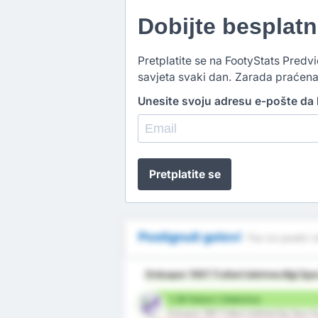
Dobijte besplat
Pretplatite se na FootyStats Predvi
savjeta svaki dan. Zarada praćena
Unesite svoju adresu e-pošte da b
Pretplatite se
Postignuti golovi
Tko će postići v
Orduspor 1967 Futbol Isletmeciligi Sp
1.38 Golovi / Utakmica
Orduspor 1967 Futbol Isletmeciligi Spor 