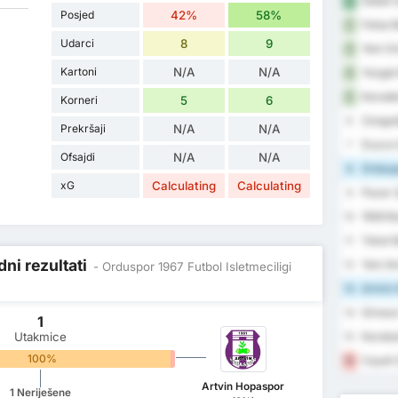
Sebat G
1
Posjed
42%
58%
Fatsa B
2
Udarci
8
9
Yeni Or
3
Kartoni
N/A
N/A
Yozgat 
4
Karaden
5
Korneri
5
6
Zongul
6
Prekršaji
N/A
N/A
Duzce 
7
Ofsajdi
N/A
N/A
Orduspo
8
xG
Calculating
Calculating
Pazar 
9
1926 B
10
Tokat B
11
ni rezultati
Yeni A
12
- Orduspor 1967 Futbol Isletmeciligi
Artvin 
13
Giresun
14
1
Utakmice
Karabu
15
100%
0%
Cayeli 
16
Artvin Hopaspor
1 Neriješene