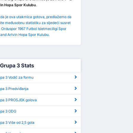
vin Hopa Spor Kulubu
.
 da je ova utakmica gotova, predlažemo da
ite međusobnu statistiku za sljedeći susret
Orduspor 1967 Futbol Isletmeciligi Spor
 and Artvin Hopa Spor Kulubu.
 Grupa 3 Stats
upa 3 Vodič za formu
upa 3 Predviđanja
rupa 3 PROSJEK golova
rupa 3 ODG
upa 3 Više od 2,5 gola