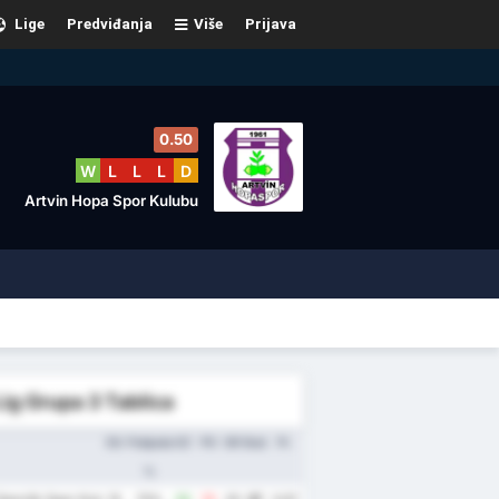
Lige
Predviđanja
Više
Prijava
0.50
W
L
L
L
D
Artvin Hopa Spor Kulubu
Lig Grupa 3 Tablica
OU
Pobjeda
GZ
PG
GR
Bod.
Pr.
%