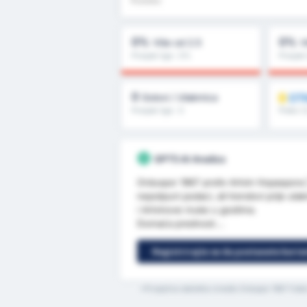
0%
0%
Više od 2.5
V
Prosjek lige : 0%
Prosjek 
0
OT
Golovi / Utakmica
Prosjek lige : 0
Preko 1,
GPT5 AI Analiza
Orduspor 1967 protiv Artvin Hopaspora | 
nepotpuni podaci, ali trendovi prije u
i Artvinove muke u gostima.
Domaća prednost:...
Registrirajte se da postanete koris
*Prosječna statistika između Orduspor 1967 Futbo