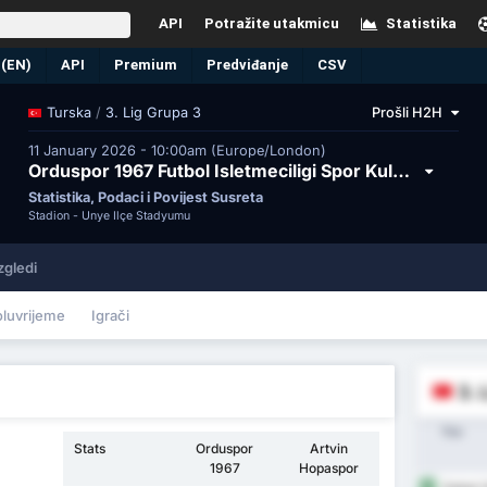
API
Potražite utakmicu
Statistika
 (EN)
API
Premium
Predviđanje
CSV
/
3. Lig Grupa 3
Prošli H2H
Turska
11 January 2026 - 10:00am (Europe/London)
Orduspor 1967 Futbol Isletmeciligi Spor Kulubu vs Artvin Hopa Spor Kulubu
Statistika, Podaci i Povijest Susreta
Stadion -
Ünye İlçe Stadyumu
zgledi
oluvrijeme
Igrači
3. 
Tim
Stats
Orduspor
Artvin
1967
Hopaspor