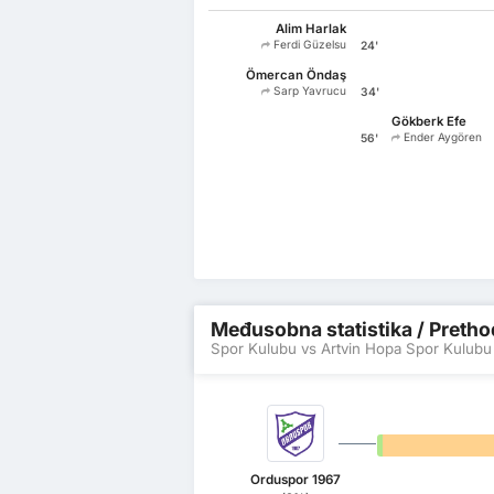
Alim Harlak
Ferdi Güzelsu
24'
Ömercan Öndaş
Sarp Yavrucu
34'
Gökberk Efe
Ender Aygören
56'
Međusobna statistika / Prethod
Spor Kulubu vs Artvin Hopa Spor Kulubu
0%
Orduspor 1967