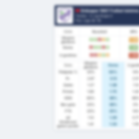
Orduspor 1967 Futbol Isletmeciligi Spor Kulub
Turska - 3. Lig Grupa 3
Poz. Lige.
8
/ 16
Oblik
Rezultati
BPU
Ukupno
1.33
P
P
G
R
P
gledano
Doma
1.63
G
P
P
G
P
U gostima
1.00
G
G
R
P
R
Ukupno
Stats
Doma
U gost
gledano
Pobjeda %
33%
50%
14
Pr.
2.87
3.13
2.5
Zabio
1.27
1.38
1.14
Primio
1.60
1.75
1.4
ODG
60%
38%
86
Bez gola
20%
38%
0%
FTS
20%
25%
14
xG
1.13
1.29
0.7
Očekivani
1.41
1.33
1.5
golovi protiv