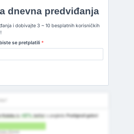
na dnevna predviđanja
đanja i dobivajte 3 ~ 10 besplatnih korisničkih
!
iste se pretplatili
*
iše?
or Kulubu
is
+57%
better
u pogledu
Postignuti golovi
Kulubu (Doma)