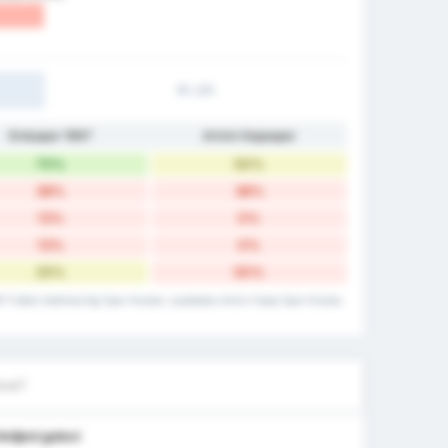
1P./2P.
Orduspor 1967
Artvin Hopaspor
75%
50%
38%
38%
13%
0%
13%
0%
25%
50%
67 Futbol Isletmeciligi Spor Kulubu i podataka Artvin Hopa Spor Kulubu
love?
imljeni golovi