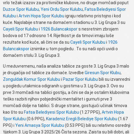
vrlo težak izazov za protivničke klubove, no druge momčadi poput
Duzce Spor Kulubu
,
Yeni Ordu Spor Kulubu
,
Fatsa Belediyesi Spor
Kulubu
i
Artvin Hopa Spor Kulubu
igraju relativno pristojno i kod
kuće. Najslabije strane na domaćem stadionu u 3. Lig Grupa 3 su
Cayeli Spor Kulubu
i
1926 Bulancakspor
s nesretnim zbrojem
bodova od 17 odnosno 14. Rijetkost je da timovi imaju loše
rezultate kod kuće, ali čini se da su
Cayeli Spor Kulubu
i
1926
Bulancakspor
iznimke u tom pogledu . To su naši opći uvidi o
domaćem stolu 3. Lig Grupa 3.
U međuvremenu, naša analiza tablice za goste 3. Lig Grupa 3 malo
je drugačija od tablice za domaće. Izvedbe
Giresun Spor Klubu
,
Zonguldak Komur Spor Kulubu
i
Pazar Spor Kulubu
bili su izvanredni
u pogledu utakmica odigranih u gostima u 3. Lig Grupa 3. Ovo su
prve 3 momčadi na tablici gostiju, a čini se da je ostalim klubovima
teško razbiti njihov pobjednički mentalitet i gurnuti prve 3
momčadi dolje na tablici. S druge strane, gostujući učinak timova
kao što su
Fatsa Belediyesi Spor Kulubu
(1.27 PPG),
Artvin Hopa
Spor Kulubu
(0.6 PPG),
Karadeniz Eregli Belediye Spor Kulubu
(1.67
PPG) i
Yeni Amasya Spor Kulubu
(0.53 PPG) bili su relativno osrednji
tijekom 3. Lig Grupa 3 2025/26 Čista sezona. Zaista su bili dobri, ali