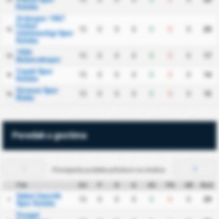
Kulubu
Orduspor 1967
Futbol
15
0
0
0
0
0
0
20
13
Isletmeciligi Spor
Kulubu
1926
15
0
0
0
0
0
0
17
14
Bulancakspor
Cayeli Spor
15
0
0
0
0
0
0
14
15
Kulubu
Giresun Spor
15
0
0
0
0
0
0
13
16
Klubu
Poredak u gostima
Promijenite podatke pritiskom na strelice.
Tim
OU
P
R
G
GZ
PG
GR
Bod.
Sebat Genclik
15
0
0
0
0
0
0
29
1
Spor Kulubu
Yozgat