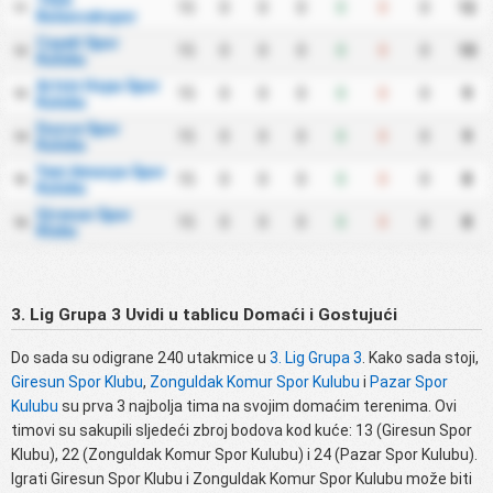
1926
15
0
0
0
0
0
0
12
11
Bulancakspor
Cayeli Spor
15
0
0
0
0
0
0
10
12
Kulubu
Artvin Hopa Spor
15
0
0
0
0
0
0
9
13
Kulubu
Duzce Spor
15
0
0
0
0
0
0
9
14
Kulubu
Yeni Amasya Spor
15
0
0
0
0
0
0
8
15
Kulubu
Giresun Spor
15
0
0
0
0
0
0
8
16
Klubu
3. Lig Grupa 3 Uvidi u tablicu Domaći i Gostujući
Do sada su odigrane 240 utakmice u
3. Lig Grupa 3
. Kako sada stoji,
Giresun Spor Klubu
,
Zonguldak Komur Spor Kulubu
i
Pazar Spor
Kulubu
su prva 3 najbolja tima na svojim domaćim terenima. Ovi
timovi su sakupili sljedeći zbroj bodova kod kuće: 13 (Giresun Spor
Klubu), 22 (Zonguldak Komur Spor Kulubu) i 24 (Pazar Spor Kulubu).
Igrati Giresun Spor Klubu i Zonguldak Komur Spor Kulubu može biti