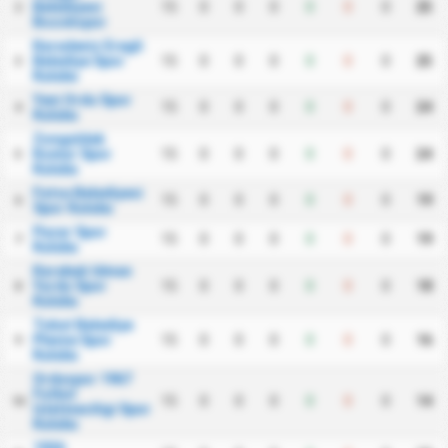
Belediyesi
15
0
0
0
0
0
0
25
2
Bozokspor
Karadeniz Eregli
Belediye Spor
15
0
0
0
0
0
0
25
3
Kulubu
Yeni Ordu Spor
15
0
0
0
0
0
0
24
4
Kulubu
Zonguldak
Komur Spor
15
0
0
0
0
0
0
24
5
Kulubu
Fatsa Belediyesi
15
0
0
0
0
0
0
19
6
Spor Kulubu
Pazar Spor
15
0
0
0
0
0
0
19
7
Kulubu
Karabuk Idman
Yurdu Spor
15
0
0
0
0
0
0
18
8
Kulubu
Tokat Belediye
Plevne Spor
15
0
0
0
0
0
0
16
9
Kulubu
Orduspor 1967
Futbol
15
0
0
0
0
0
0
14
10
Isletmeciligi Spor
Kulubu