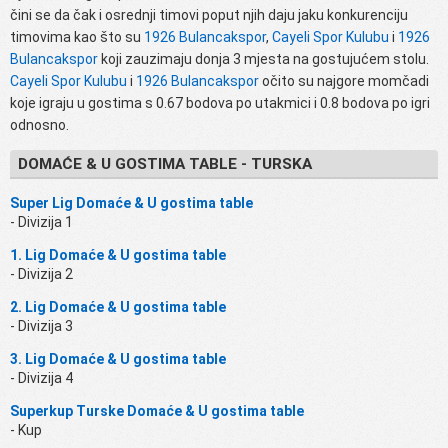
čini se da čak i osrednji timovi poput njih daju jaku konkurenciju
timovima kao što su
1926 Bulancakspor
,
Cayeli Spor Kulubu
i
1926
Bulancakspor
koji zauzimaju donja 3 mjesta na gostujućem stolu.
Cayeli Spor Kulubu
i
1926 Bulancakspor
očito su najgore momčadi
koje igraju u gostima s 0.67 bodova po utakmici i 0.8 bodova po igri
odnosno.
DOMAĆE & U GOSTIMA TABLE - TURSKA
Super Lig Domaće & U gostima table
- Divizija 1
1. Lig Domaće & U gostima table
- Divizija 2
2. Lig Domaće & U gostima table
- Divizija 3
3. Lig Domaće & U gostima table
- Divizija 4
Superkup Turske Domaće & U gostima table
- Kup