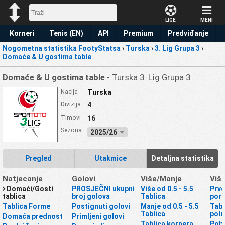
LIGE
MENI
Korneri
Tenis (EN)
API
Premium
Predviđanje
Nogometna statistika FootyStatsa
›
Turska
›
3. Lig Grupa 3
›
Domaće & U gostima table
Domaće & U gostima table
- Turska 3. Lig Grupa 3
Nacija
Turska
Divizija
4
Timovi
16
Sezona
2025/26
Pregled
Utakmice
Detaljna statistika
Natjecanje
Golovi
Više/Manje
Viš
Domaći/Gosti
PROSJEČNI ukupni
Više od 0.5 - 5.5
Prvo
tablica
broj golova
Tablica
por
Tablica Forme
Postignuti golovi
Manje od 0.5 - 5.5
Tabl
Tablica
polu
Domaća prednost
Primljeni golovi
Tablica kornera
Pobj