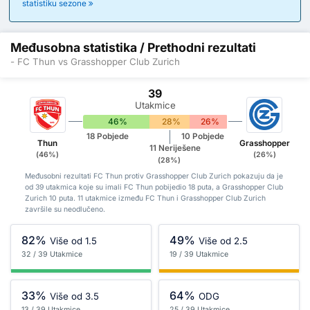
statistiku sezone
Međusobna statistika / Prethodni rezultati
- FC Thun vs Grasshopper Club Zurich
39
Utakmice
46%
28%
26%
18 Pobjede
10 Pobjede
Thun
Grasshopper
11 Neriješene
(46%)
(26%)
(28%)
Međusobni rezultati FC Thun protiv Grasshopper Club Zurich pokazuju da je
od 39 utakmica koje su imali FC Thun pobijedio 18 puta, a Grasshopper Club
Zurich 10 puta. 11 utakmice između FC Thun i Grasshopper Club Zurich
završile su neodlučeno.
82%
49%
Više od 1.5
Više od 2.5
32 / 39 Utakmice
19 / 39 Utakmice
33%
64%
Više od 3.5
ODG
13 / 39 Utakmice
25 / 39 Utakmice