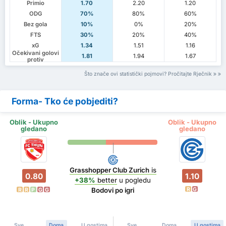
Primio
1.70
2.20
1.20
ODG
70%
80%
60%
Bez gola
10%
0%
20%
FTS
30%
20%
40%
xG
1.34
1.51
1.16
Očekivani golovi
1.81
1.94
1.67
protiv
Što znače ovi statistički pojmovi? Pročitajte Rječnik
Forma- Tko će pobjediti?
Oblik - Ukupno
Oblik - Ukupno
gledano
gledano
Grasshopper Club Zurich
is
0.80
1.10
+38%
better
u pogledu
R
G
Bodovi po igri
R
R
P
G
G
Sve
Doma
U gostima
Sve
Doma
U gostima