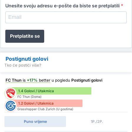
Unesite svoju adresu e-pošte da biste se pretplatili
*
Pretplatite se
Postignuti golovi
Tko će postići više?
FC Thun
is
+17%
better
u pogledu
Postignuti golovi
1.4 Golovi / Utakmica
FC Thun (Doma)
1.2 Golovi / Utakmica
Grasshopper Club Zurich (U gostima)
Puno vrijeme
1P./2P.