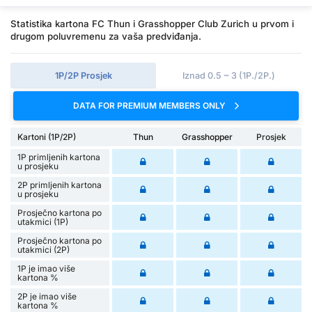
Statistika kartona FC Thun i Grasshopper Club Zurich u prvom i
drugom poluvremenu za vaša predviđanja.
1P/2P Prosjek
Iznad 0.5 ~ 3 (1P./2P.)
DATA FOR PREMIUM MEMBERS ONLY
Kartoni (1P/2P)
Thun
Grasshopper
Prosjek
1P primljenih kartona
u prosjeku
2P primljenih kartona
u prosjeku
Prosječno kartona po
utakmici (1P)
Prosječno kartona po
utakmici (2P)
1P je imao više
kartona %
2P je imao više
kartona %