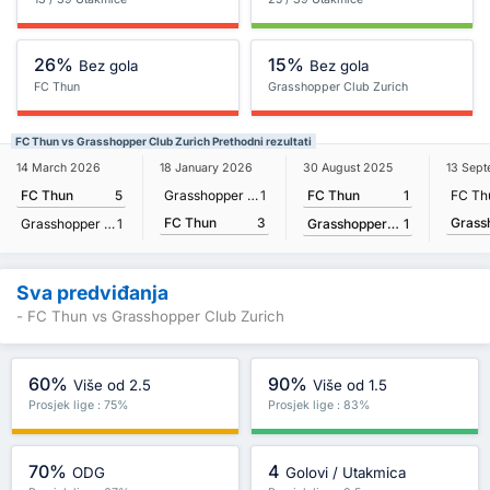
26%
15%
Bez gola
Bez gola
FC Thun
Grasshopper Club Zurich
FC Thun vs Grasshopper Club Zurich Prethodni rezultati
30 August 2025
14 March 2026
18 January 2026
13 Sep
FC Thun
1
FC Thun
5
Grasshopper Club Zurich
1
FC Th
FC Thun
3
Grasshopper Club Zurich
1
Grasshopper Club Zurich
1
Sva predviđanja
- FC Thun vs Grasshopper Club Zurich
60%
90%
Više od 2.5
Više od 1.5
Prosjek lige : 75%
Prosjek lige : 83%
70%
4
ODG
Golovi / Utakmica