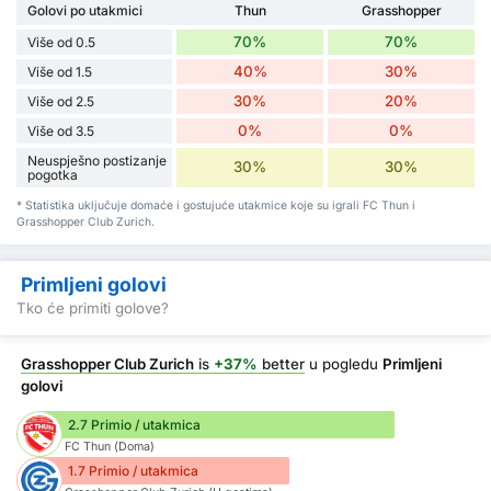
Golovi po utakmici
Thun
Grasshopper
70%
70%
Više od 0.5
40%
30%
Više od 1.5
30%
20%
Više od 2.5
0%
0%
Više od 3.5
Neuspješno postizanje
30%
30%
pogotka
* Statistika uključuje domaće i gostujuće utakmice koje su igrali FC Thun i
Grasshopper Club Zurich.
Primljeni golovi
Tko će primiti golove?
Grasshopper Club Zurich
is
+37%
better
u pogledu
Primljeni
golovi
2.7 Primio / utakmica
FC Thun (Doma)
1.7 Primio / utakmica