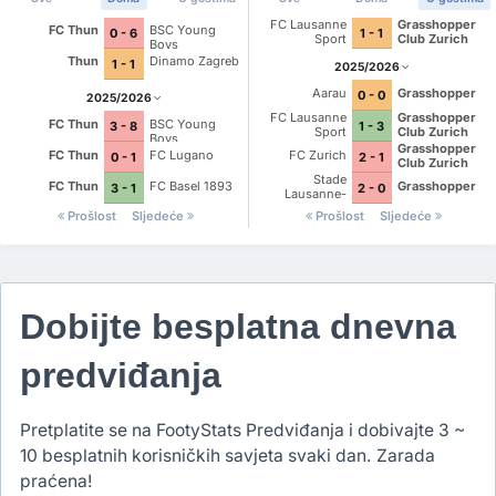
FC Lausanne
Grasshopper
FC Thun
BSC Young
0 - 6
1 - 1
Sport
Club Zurich
Boys
Thun
Dinamo Zagreb
1 - 1
2025/2026
Aarau
Grasshopper
0 - 0
2025/2026
FC Lausanne
Grasshopper
FC Thun
BSC Young
3 - 8
1 - 3
Sport
Club Zurich
Boys
Grasshopper
FC Thun
FC Lugano
FC Zurich
0 - 1
2 - 1
Club Zurich
Stade
FC Thun
FC Basel 1893
Grasshopper
3 - 1
2 - 0
Lausanne-
Ouchy
Prošlost
Sljedeće
Prošlost
Sljedeće
Dobijte besplatna dnevna
predviđanja
Pretplatite se na FootyStats Predviđanja i dobivajte 3 ~
10 besplatnih korisničkih savjeta svaki dan. Zarada
praćena!