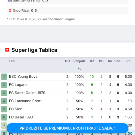
Samuel Krasniqi 0.5
Nico Rissi 0.5
* Statistika iz 2026/27 sezone Super League
Super liga Tablica
Tim
OU
Pobjeda
GZ
PG
GR
Bod.
Pr.
%
BSC Young Boys
1
2
100%
10
2
8
6
6.00
FC Lugano
2
2
100%
6
2
4
6
4.00
FC Sankt Gallen 1879
3
2
100%
5
3
2
6
4.00
FC Lausanne Sport
4
2
50%
2
1
1
4
1.50
FC Sion
5
2
50%
5
4
1
3
4.50
FC Basel 1893
6
2
50%
1
1
0
3
1.00
FC Zurich
7
2
50%
3
3
0
3
3.00
PRIDRUŽITE SE PREMIUMU. PROFITIRAJTE SADA.
FC Thun
8
2
50%
3
7
-4
3
5.00