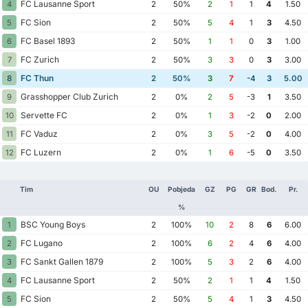
FC Lausanne Sport
4
2
50%
2
1
1
4
1.50
FC Sion
5
2
50%
5
4
1
3
4.50
FC Basel 1893
6
2
50%
1
1
0
3
1.00
FC Zurich
7
2
50%
3
3
0
3
3.00
FC Thun
8
2
50%
3
7
-4
3
5.00
Grasshopper Club Zurich
9
2
0%
2
5
-3
1
3.50
Servette FC
10
2
0%
1
3
-2
0
2.00
FC Vaduz
11
2
0%
3
5
-2
0
4.00
FC Luzern
12
2
0%
1
6
-5
0
3.50
Tim
OU
Pobjeda
GZ
PG
GR
Bod.
Pr.
%
BSC Young Boys
1
2
100%
10
2
8
6
6.00
FC Lugano
2
2
100%
6
2
4
6
4.00
FC Sankt Gallen 1879
3
2
100%
5
3
2
6
4.00
FC Lausanne Sport
4
2
50%
2
1
1
4
1.50
FC Sion
5
2
50%
5
4
1
3
4.50