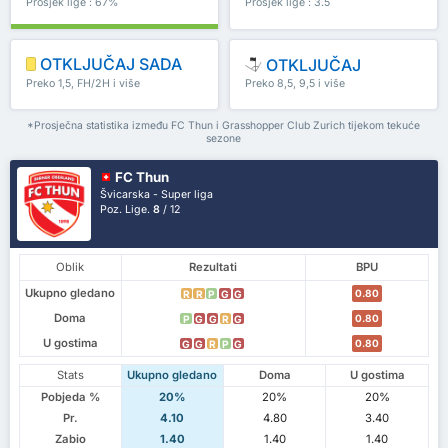
Prosjek lige : 67%
Prosjek lige : 3.5
OTKLJUČAJ SADA
OTKLJUČAJ
Preko 1,5, FH/2H i više
Preko 8,5, 9,5 i više
*Prosječna statistika između FC Thun i Grasshopper Club Zurich tijekom tekuće
sezone
FC Thun
Švicarska - Super liga
Poz. Lige.
8
/ 12
Oblik
Rezultati
BPU
Ukupno gledano
0.80
R
R
P
G
G
Doma
0.80
P
G
G
R
G
U gostima
0.80
G
G
R
P
G
Stats
Ukupno gledano
Doma
U gostima
Pobjeda %
20%
20%
20%
Pr.
4.10
4.80
3.40
Zabio
1.40
1.40
1.40