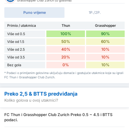
Grasshopper Club Zurich (U gostima)
Puno vrijeme
1P./2P.
Primio / utakmica
Thun
Grasshopper
100%
90%
Više od 0.5
50%
60%
Više od 1.5
40%
10%
Više od 2.5
20%
10%
Više od 3.5
0%
10%
Bez gola
* Podaci o primljenim golovima uključuju domaće i gostujuće utakmice koje su igrali
FC Thun i Grasshopper Club Zurich.
Preko 2,5 & BTTS predviđanja
Koliko golova u ovoj utakmici?
FC Thun i Grasshopper Club Zurich Preko 0.5 ~ 4.5 i BTTS
podaci.