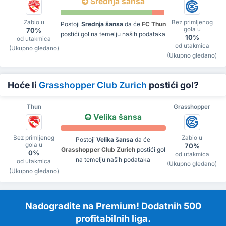
Srednja šansa
Zabio u
Bez primljenog
Postoji
Srednja šansa
da će
FC Thun
gola u
70%
postići gol na temelju naših podataka
10%
od utakmica
od utakmica
(Ukupno gledano)
(Ukupno gledano)
Hoće li
Grasshopper Club Zurich
postići gol?
Thun
Grasshopper
Velika šansa
Bez primljenog
Zabio u
Postoji
Velika šansa
da će
gola u
70%
Grasshopper Club Zurich
postići gol
0%
od utakmica
na temelju naših podataka
od utakmica
(Ukupno gledano)
(Ukupno gledano)
Nadogradite na Premium! Dodatnih 500
profitabilnih liga.