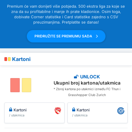
Premium će vam donijeti više pobjeda. 500 ekstra liga za koje se
zna da su profitabilne i manje ih prate kladionice. Osim toga,
dobivate Corner statistike i Card statistike zajedno s CSV
preuzimanjima. Pretplatite se danas!
PRIDRUŽITE SE PREMIUMU SADA
Kartoni
UNLOCK
Ukupni broj kartona/utakmica
* Zbroj kartona po utakmici između FC Thun i
Grasshopper Club Zurich
Kartoni
Kartoni
/ utakmica
/ utakmica