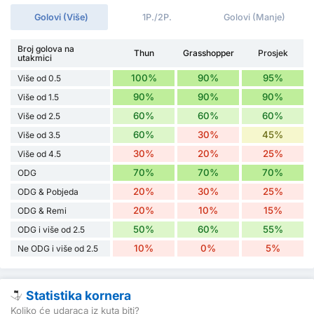
Golovi (Više)
1P./2P.
Golovi (Manje)
Broj golova na
Thun
Grasshopper
Prosjek
utakmici
100%
90%
95%
Više od 0.5
90%
90%
90%
Više od 1.5
60%
60%
60%
Više od 2.5
60%
30%
45%
Više od 3.5
30%
20%
25%
Više od 4.5
70%
70%
70%
ODG
20%
30%
25%
ODG & Pobjeda
20%
10%
15%
ODG & Remi
50%
60%
55%
ODG i više od 2.5
10%
0%
5%
Ne ODG i više od 2.5
Statistika kornera
Koliko će udaraca iz kuta biti?