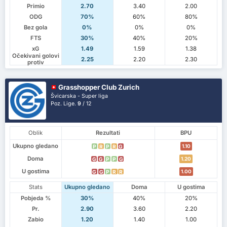
Primio
2.70
3.40
2.00
ODG
70%
60%
80%
Bez gola
0%
0%
0%
FTS
30%
40%
20%
xG
1.49
1.59
1.38
Očekivani golovi
2.25
2.20
2.30
protiv
Grasshopper Club Zurich
Švicarska - Super liga
Poz. Lige.
9
/ 12
Oblik
Rezultati
BPU
Ukupno gledano
1.10
P
R
P
R
G
Doma
1.20
G
G
P
P
G
U gostima
1.00
G
G
P
R
R
Stats
Ukupno gledano
Doma
U gostima
Pobjeda %
30%
40%
20%
Pr.
2.90
3.60
2.20
Zabio
1.20
1.40
1.00