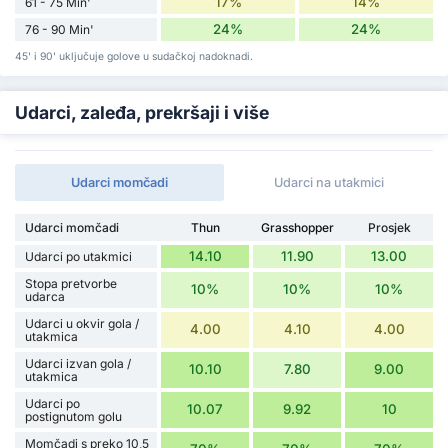
17%
14%
61 - 75 Min'
24%
24%
76 - 90 Min'
45' i 90' uključuje golove u sudačkoj nadoknadi.
Udarci, zaleđa, prekršaji i više
Udarci momčadi
Udarci na utakmici
Udarci momčadi
Thun
Grasshopper
Prosjek
14.10
11.90
13.00
Udarci po utakmici
Stopa pretvorbe
10%
10%
10%
udarca
Udarci u okvir gola /
4.00
4.10
4.00
utakmica
Udarci izvan gola /
10.10
7.80
9.00
utakmica
Udarci po
10.07
9.92
10
postignutom golu
Momčadi s preko 10,5