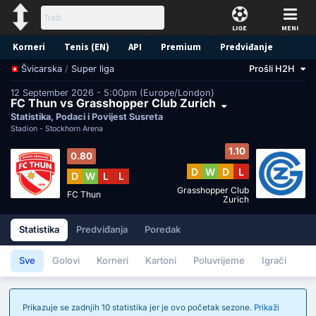
LIGE
MENI
Korneri
Tenis (EN)
API
Premium
Predviđanje
/
Super liga
Prošli H2H
Švicarska
12 September 2026 - 5:00pm (Europe/London)
FC Thun vs Grasshopper Club Zurich
Statistika, Podaci i Povijest Susreta
Stadion -
Stockhorn Arena
1.10
0.80
D
W
D
L
D
W
L
L
Grasshopper Club
FC Thun
Zurich
Statistika
Predviđanja
Poredak
Sve
Golovi
Korneri
Kartoni
Poluvrijeme
Igrači
Prikazuje se zadnjih 10 statistika jer je ovo početak sezone.
Prikaži