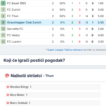
FC Basel 1893
6
2
50%
1
1
0
3
1.00
FC Zurich
7
2
50%
3
3
0
3
3.00
FC Thun
8
2
50%
3
7
-4
3
5.00
Grasshopper Club Zurich
9
2
0%
2
5
-3
1
3.50
Servette FC
10
2
0%
1
3
-2
0
2.00
FC Vaduz
11
2
0%
3
5
-2
0
4.00
FC Luzern
12
2
0%
1
6
-5
0
3.50
*
Super League Tablica obrasca
također je dostupna
Koji će igrači postići pogodak?
Najbolji strijelci
-
Thun
Nicolas Bürgy 1
Nico Maier 1
Marc Gutbub 1