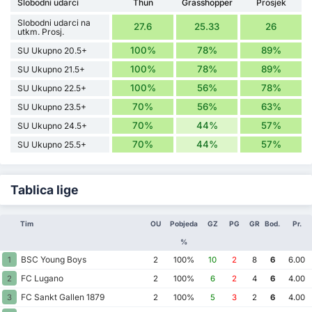
Slobodni udarci
Thun
Grasshopper
Prosjek
Slobodni udarci na
27.6
25.33
26
utkm. Prosj.
100%
78%
89%
SU Ukupno 20.5+
100%
78%
89%
SU Ukupno 21.5+
100%
56%
78%
SU Ukupno 22.5+
70%
56%
63%
SU Ukupno 23.5+
70%
44%
57%
SU Ukupno 24.5+
70%
44%
57%
SU Ukupno 25.5+
Tablica lige
Tim
OU
Pobjeda
GZ
PG
GR
Bod.
Pr.
%
BSC Young Boys
1
2
100%
10
2
8
6
6.00
FC Lugano
2
2
100%
6
2
4
6
4.00
FC Sankt Gallen 1879
3
2
100%
5
3
2
6
4.00