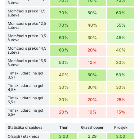
70%
70%
70%
šuteva
Momčadi s preko 11,5
70%
50%
60%
šuteva
Momčadi s preko 12,5
70%
40%
55%
šuteva
Momčadi s preko 13,5
60%
30%
45%
šuteva
Momčadi s preko 14,5
60%
20%
40%
šuteva
Momčadi s preko 15,5
50%
10%
30%
šuteva
Timski udarci na gol
40%
60%
50%
3,5+
Timski udarci na gol
30%
30%
30%
4,5+
Timski udarci na gol
30%
20%
25%
5,5+
Timski udarci na gol
20%
10%
15%
5,5+
Statistika ofsajdova
Thun
Grasshopper
Prosjek
3.00
2.29
3.00
Ofsajdi / utakmica