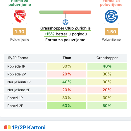
Forma za
Forma za
poluvrijeme
poluvrijeme
Grasshopper Club Zurich
is
1.30
1.50
+15%
better
u pogledu
Poluvrijeme
Poluvrijeme
Forma za poluvrijeme
1P/2P Forma
Thun
Grasshopper
30%
40%
Pobjede 1P
20%
30%
Pobjede 2P
40%
30%
Neriješenih 1P
20%
20%
Neriješene 2P
30%
30%
Porazi 1P
60%
50%
Porazi 2P
1P/2P Kartoni