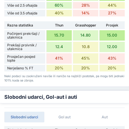
60%
28%
44%
Više od 2.5 ofsajda
40%
14%
27%
Više od 3.5 ofsajda
Razna statistika
Thun
Grasshopper
Prosjek
Počinjeni prekršaji /
15.70
14.80
15.00
utakmica
Prekšaji proivnik /
12.4
10.8
12.00
utakmica
Prosječan posjed
41%
45%
43%
lopte
20%
20%
20%
Nerješeno % FT
Neki podaci su zaokruženi naviše ili naniže na najbliži postotak, pa mogu biti jednaki
101% kada se zbroje.
Slobodni udarci, Gol-aut i auti
Slobodni udarci
Gol aut
Aut