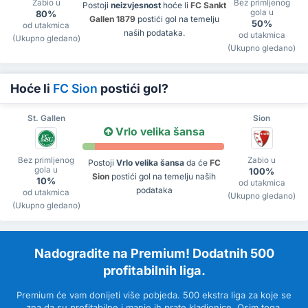
Zabio u
Bez primljenog
Postoji
neizvjesnost
hoće li
FC Sankt
gola u
80%
Gallen 1879
postići gol na temelju
50%
od utakmica
naših podataka.
od utakmica
(Ukupno gledano)
(Ukupno gledano)
Hoće li
FC Sion
postići gol?
St. Gallen
Sion
Vrlo velika šansa
Bez primljenog
Zabio u
Postoji
Vrlo velika šansa
da će
FC
gola u
100%
Sion
postići gol na temelju naših
10%
od utakmica
podataka
od utakmica
(Ukupno gledano)
(Ukupno gledano)
Nadogradite na Premium! Dodatnih 500
profitabilnih liga.
Premium će vam donijeti više pobjeda. 500 ekstra liga za koje se
zna da su profitabilne i manje ih prate kladionice. Osim toga,