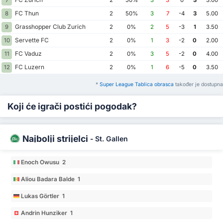
7
2
50%
3
3
0
3
3.00
FC Thun
8
2
50%
3
7
-4
3
5.00
Grasshopper Club Zurich
9
2
0%
2
5
-3
1
3.50
Servette FC
10
2
0%
1
3
-2
0
2.00
FC Vaduz
11
2
0%
3
5
-2
0
4.00
FC Luzern
12
2
0%
1
6
-5
0
3.50
*
Super League Tablica obrasca
također je dostupna
Koji će igrači postići pogodak?
Najbolji strijelci
-
St. Gallen
Enoch Owusu 2
Aliou Badara Balde 1
Lukas Görtler 1
Andrin Hunziker 1