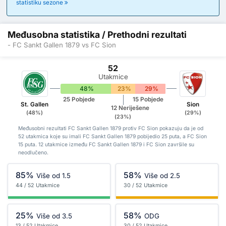
statistiku sezone
Međusobna statistika / Prethodni rezultati
- FC Sankt Gallen 1879 vs FC Sion
52
Utakmice
48%
23%
29%
25 Pobjede
15 Pobjede
St. Gallen
Sion
12 Neriješene
(48%)
(29%)
(23%)
Međusobni rezultati FC Sankt Gallen 1879 protiv FC Sion pokazuju da je od
52 utakmica koje su imali FC Sankt Gallen 1879 pobijedio 25 puta, a FC Sion
15 puta. 12 utakmice između FC Sankt Gallen 1879 i FC Sion završile su
neodlučeno.
85%
58%
Više od 1.5
Više od 2.5
44 / 52 Utakmice
30 / 52 Utakmice
25%
58%
Više od 3.5
ODG
13 / 52 Utakmice
30 / 52 Utakmice