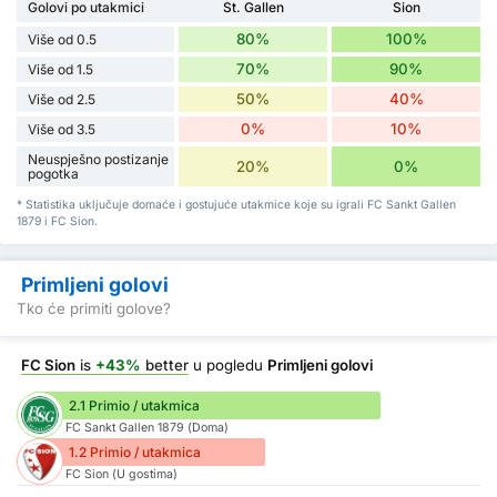
Golovi po utakmici
St. Gallen
Sion
80%
100%
Više od 0.5
70%
90%
Više od 1.5
50%
40%
Više od 2.5
0%
10%
Više od 3.5
Neuspješno postizanje
20%
0%
pogotka
* Statistika uključuje domaće i gostujuće utakmice koje su igrali FC Sankt Gallen
1879 i FC Sion.
Primljeni golovi
Tko će primiti golove?
FC Sion
is
+43%
better
u pogledu
Primljeni golovi
2.1 Primio / utakmica
FC Sankt Gallen 1879 (Doma)
1.2 Primio / utakmica
FC Sion (U gostima)