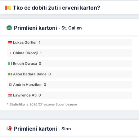
Tko će dobiti žuti i crveni karton?
Primljeni kartoni
-
St. Gallen
Lukas Görtler 1
Chima Okoroji 1
Enoch Owusu 0
Aliou Badara Balde 0
Andrin Hunziker 0
Lawrence Ati 0
* Statistika iz 2026/27 sezone Super League
Primljeni kartoni
-
Sion