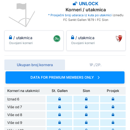
UNLOCK
Korneri / utakmica
* Prosječni broj udaraca iz kuta po utakmici
između
FC Sankt Gallen 1879 i FC Sion
/ utakmica
/ utakmica
Osvojeni korneri
Osvojeni korneri
Ukupan broj kornera
1P./2P.
DATA FOR PREMIUM MEMBERS ONLY
Korneri na utakmici
St. Gallen
Sion
Prosjek
Iznad 6
Više od 7
Više od 8
Više od 9