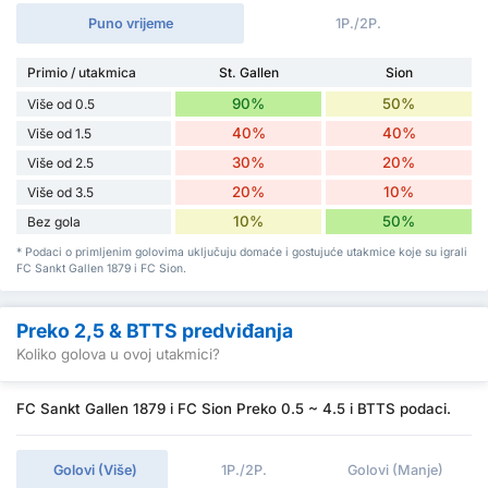
Puno vrijeme
1P./2P.
Primio / utakmica
St. Gallen
Sion
90%
50%
Više od 0.5
40%
40%
Više od 1.5
30%
20%
Više od 2.5
20%
10%
Više od 3.5
10%
50%
Bez gola
* Podaci o primljenim golovima uključuju domaće i gostujuće utakmice koje su igrali
FC Sankt Gallen 1879 i FC Sion.
Preko 2,5 & BTTS predviđanja
Koliko golova u ovoj utakmici?
FC Sankt Gallen 1879 i FC Sion Preko 0.5 ~ 4.5 i BTTS podaci.
Golovi (Više)
1P./2P.
Golovi (Manje)