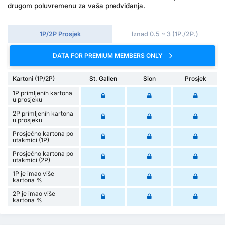
drugom poluvremenu za vaša predviđanja.
1P/2P Prosjek
Iznad 0.5 ~ 3 (1P./2P.)
DATA FOR PREMIUM MEMBERS ONLY
Kartoni (1P/2P)
St. Gallen
Sion
Prosjek
1P primljenih kartona
u prosjeku
2P primljenih kartona
u prosjeku
Prosječno kartona po
utakmici (1P)
Prosječno kartona po
utakmici (2P)
1P je imao više
kartona %
2P je imao više
kartona %