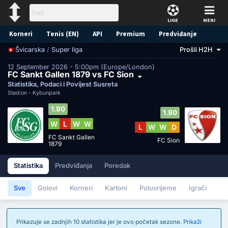
LIGE
MENI
Korneri
Tenis (EN)
API
Premium
Predviđanje
/
Super liga
Prošli H2H
Švicarska
12 September 2026 - 5:00pm (Europe/London)
FC Sankt Gallen 1879 vs FC Sion
Statistika, Podaci i Povijest Susreta
Stadion -
Kybunpark
1.90
1.90
W
L
W
W
L
W
W
D
FC Sankt Gallen
FC Sion
1879
Statistika
Predviđanja
Poredak
Sve
Golovi
Korneri
Kartoni
Poluvrijeme
Igrači
Prikazuje se zadnjih 10 statistika jer je ovo početak sezone.
Prikaži