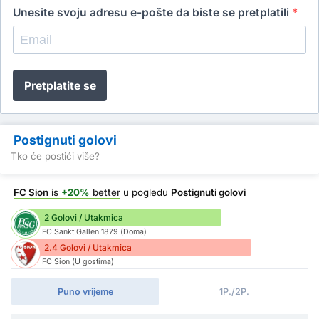
Unesite svoju adresu e-pošte da biste se pretplatili
*
Pretplatite se
Postignuti golovi
Tko će postići više?
FC Sion
is
+20%
better
u pogledu
Postignuti golovi
2 Golovi / Utakmica
FC Sankt Gallen 1879 (Doma)
2.4 Golovi / Utakmica
FC Sion (U gostima)
Puno vrijeme
1P./2P.