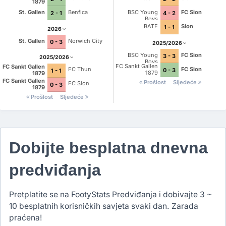
1879
St. Gallen
Benfica
BSC Young
FC Sion
2 - 1
4 - 2
Boys
BATE
Sion
1 - 1
2026
St. Gallen
Norwich City
0 - 3
2025/2026
BSC Young
FC Sion
3 - 3
2025/2026
Boys
FC Sankt Gallen
FC Sankt Gallen
FC Sion
FC Thun
0 - 3
1 - 1
1879
1879
FC Sankt Gallen
Prošlost
Sljedeće
FC Sion
0 - 3
1879
Prošlost
Sljedeće
Dobijte besplatna dnevna
predviđanja
Pretplatite se na FootyStats Predviđanja i dobivajte 3 ~
10 besplatnih korisničkih savjeta svaki dan. Zarada
praćena!