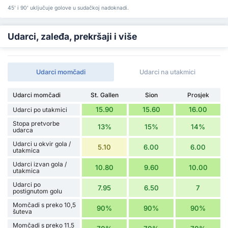
45' i 90' uključuje golove u sudačkoj nadoknadi.
Udarci, zaleđa, prekršaji i više
Udarci momčadi
Udarci na utakmici
Udarci momčadi
St. Gallen
Sion
Prosjek
15.90
15.60
16.00
Udarci po utakmici
Stopa pretvorbe
13%
15%
14%
udarca
Udarci u okvir gola /
5.10
6.00
6.00
utakmica
Udarci izvan gola /
10.80
9.60
10.00
utakmica
Udarci po
7.95
6.50
7
postignutom golu
Momčadi s preko 10,5
90%
90%
90%
šuteva
Momčadi s preko 11,5