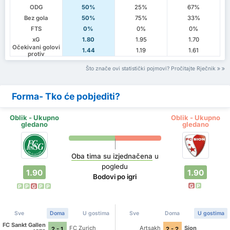
ODG
50%
25%
67%
Bez gola
50%
75%
33%
FTS
0%
0%
0%
xG
1.80
1.95
1.70
Očekivani golovi
1.44
1.19
1.61
protiv
Što znače ovi statistički pojmovi? Pročitajte Rječnik
Forma- Tko će pobjediti?
Oblik - Ukupno
Oblik - Ukupno
gledano
gledano
Oba tima su izjednačena
u
pogledu
1.90
1.90
Bodovi po igri
G
P
P
P
G
P
P
Sve
Doma
U gostima
Sve
Doma
U gostima
FC Sankt Gallen
FC Zurich
Artsakh
Sion
2 - 1
2 - 2