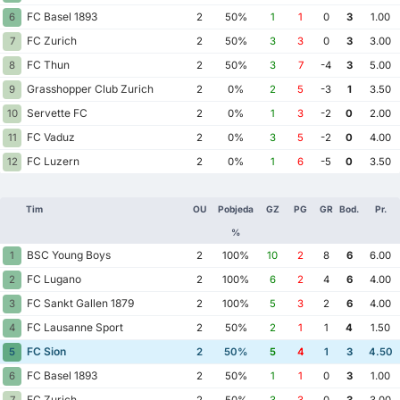
FC Basel 1893
6
2
50%
1
1
0
3
1.00
FC Zurich
7
2
50%
3
3
0
3
3.00
FC Thun
8
2
50%
3
7
-4
3
5.00
Grasshopper Club Zurich
9
2
0%
2
5
-3
1
3.50
Servette FC
10
2
0%
1
3
-2
0
2.00
FC Vaduz
11
2
0%
3
5
-2
0
4.00
FC Luzern
12
2
0%
1
6
-5
0
3.50
Tim
OU
Pobjeda
GZ
PG
GR
Bod.
Pr.
%
BSC Young Boys
1
2
100%
10
2
8
6
6.00
FC Lugano
2
2
100%
6
2
4
6
4.00
FC Sankt Gallen 1879
3
2
100%
5
3
2
6
4.00
FC Lausanne Sport
4
2
50%
2
1
1
4
1.50
FC Sion
5
2
50%
5
4
1
3
4.50
FC Basel 1893
6
2
50%
1
1
0
3
1.00
FC Zurich