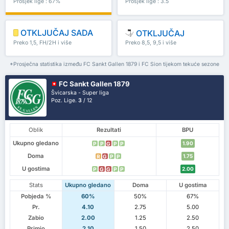
Prosjek lige : 67%
Prosjek lige : 3.5
OTKLJUČAJ SADA
OTKLJUČAJ
Preko 1,5, FH/2H i više
Preko 8,5, 9,5 i više
*Prosječna statistika između FC Sankt Gallen 1879 i FC Sion tijekom tekuće sezone
FC Sankt Gallen 1879
Švicarska - Super liga
Poz. Lige.
3
/ 12
Oblik
Rezultati
BPU
Ukupno gledano
1.90
P
P
G
P
P
Doma
1.75
R
G
P
P
U gostima
2.00
P
G
G
P
P
Stats
Ukupno gledano
Doma
U gostima
Pobjeda %
60%
50%
67%
Pr.
4.10
2.75
5.00
Zabio
2.00
1.25
2.50
Primio
2.10
1.50
2.50