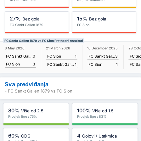
27%
15%
Bez gola
Bez gola
FC Sankt Gallen 1879
FC Sion
FC Sankt Gallen 1879 vs FC Sion Prethodni rezultati
21 March 2026
3 May 2026
16 December 2025
28 Oct
FC Sion
1
FC Sankt Gallen 1879
0
FC Sankt Gallen 1879
3
FC Si
FC Sion
3
FC Sankt Gallen 1879
1
FC Sion
1
Sva predviđanja
- FC Sankt Gallen 1879 vs FC Sion
80%
100%
Više od 2.5
Više od 1.5
Prosjek lige : 75%
Prosjek lige : 83%
60%
4
ODG
Golovi / Utakmica