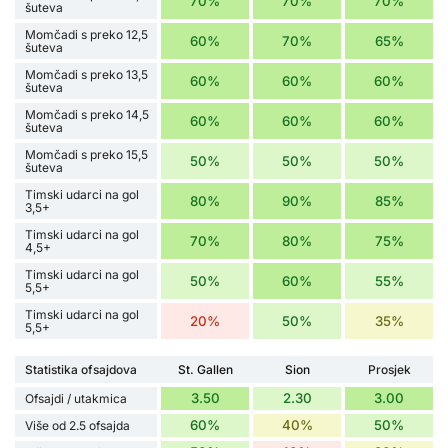
70%
70%
70%
šuteva
Momčadi s preko 12,5
60%
70%
65%
šuteva
Momčadi s preko 13,5
60%
60%
60%
šuteva
Momčadi s preko 14,5
60%
60%
60%
šuteva
Momčadi s preko 15,5
50%
50%
50%
šuteva
Timski udarci na gol
80%
90%
85%
3,5+
Timski udarci na gol
70%
80%
75%
4,5+
Timski udarci na gol
50%
60%
55%
5,5+
Timski udarci na gol
20%
50%
35%
5,5+
Statistika ofsajdova
St. Gallen
Sion
Prosjek
3.50
2.30
3.00
Ofsajdi / utakmica
60%
40%
50%
Više od 2.5 ofsajda