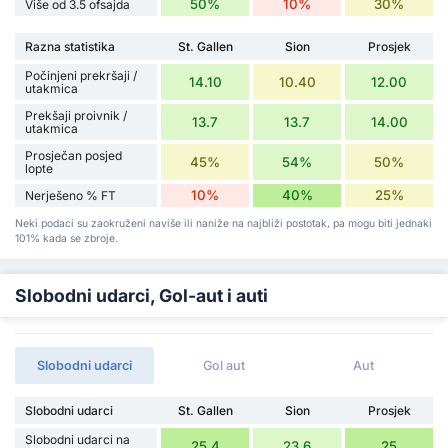
50%
10%
30%
Više od 3.5 ofsajda
Razna statistika
St. Gallen
Sion
Prosjek
Počinjeni prekršaji /
14.10
10.40
12.00
utakmica
Prekšaji proivnik /
13.7
13.7
14.00
utakmica
Prosječan posjed
45%
54%
50%
lopte
10%
40%
25%
Nerješeno % FT
Neki podaci su zaokruženi naviše ili naniže na najbliži postotak, pa mogu biti jednaki
101% kada se zbroje.
Slobodni udarci, Gol-aut i auti
Slobodni udarci
Gol aut
Aut
Slobodni udarci
St. Gallen
Sion
Prosjek
Slobodni udarci na
25.4
23.6
25