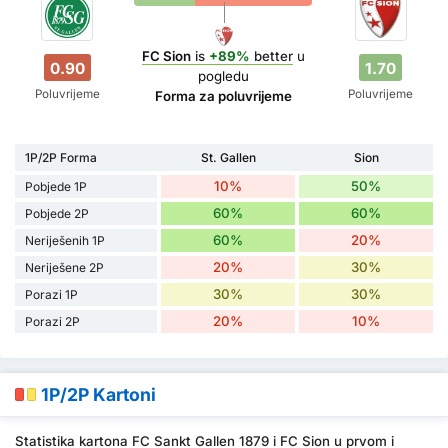
FC Sion
is
+89%
better
u
0.90
1.70
pogledu
Poluvrijeme
Poluvrijeme
Forma za poluvrijeme
1P/2P Forma
St. Gallen
Sion
10%
50%
Pobjede 1P
60%
60%
Pobjede 2P
60%
20%
Neriješenih 1P
20%
30%
Neriješene 2P
30%
30%
Porazi 1P
20%
10%
Porazi 2P
1P/2P Kartoni
Statistika kartona FC Sankt Gallen 1879 i FC Sion u prvom i