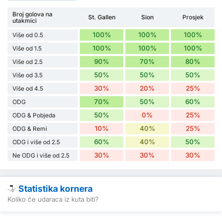
Broj golova na
St. Gallen
Sion
Prosjek
utakmici
100%
100%
100%
Više od 0.5
100%
100%
100%
Više od 1.5
90%
70%
80%
Više od 2.5
50%
50%
50%
Više od 3.5
30%
20%
25%
Više od 4.5
70%
50%
60%
ODG
50%
0%
25%
ODG & Pobjeda
10%
40%
25%
ODG & Remi
60%
40%
50%
ODG i više od 2.5
30%
30%
30%
Ne ODG i više od 2.5
Statistika kornera
Koliko će udaraca iz kuta biti?