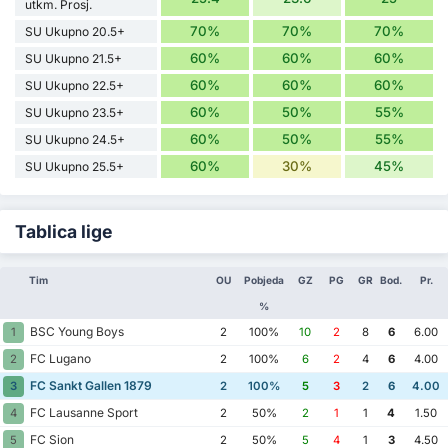
utkm. Prosj.
70%
70%
70%
SU Ukupno 20.5+
60%
60%
60%
SU Ukupno 21.5+
60%
60%
60%
SU Ukupno 22.5+
60%
50%
55%
SU Ukupno 23.5+
60%
50%
55%
SU Ukupno 24.5+
60%
30%
45%
SU Ukupno 25.5+
Tablica lige
Tim
OU
Pobjeda
GZ
PG
GR
Bod.
Pr.
%
BSC Young Boys
1
2
100%
10
2
8
6
6.00
FC Lugano
2
2
100%
6
2
4
6
4.00
FC Sankt Gallen 1879
3
2
100%
5
3
2
6
4.00
FC Lausanne Sport
4
2
50%
2
1
1
4
1.50
FC Sion
5
2
50%
5
4
1
3
4.50