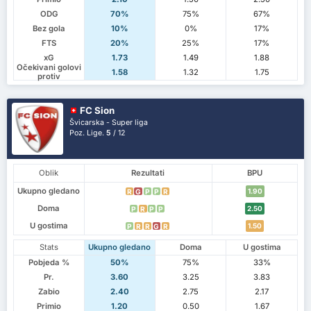
ODG
70%
75%
67%
Bez gola
10%
0%
17%
FTS
20%
25%
17%
xG
1.73
1.49
1.88
Očekivani golovi
1.58
1.32
1.75
protiv
FC Sion
Švicarska - Super liga
Poz. Lige.
5
/ 12
Oblik
Rezultati
BPU
Ukupno gledano
1.90
R
G
P
P
R
Doma
2.50
P
R
P
P
U gostima
1.50
P
R
R
G
R
Stats
Ukupno gledano
Doma
U gostima
Pobjeda %
50%
75%
33%
Pr.
3.60
3.25
3.83
Zabio
2.40
2.75
2.17
Primio
1.20
0.50
1.67