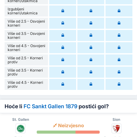
korneri/utakmica
Izgubljeni
korneri/utakmica
Više od 2.5 - Osvojeni
korneri
Više od 3.5 - Osvojeni
korneri
Više od 4.5 - Osvojeni
korneri
Više od 2.5 - Korneri
protiv
Više od 3.5 - Korneri
protiv
Više od 4.5 - Korneri
protiv
Hoće li
FC Sankt Gallen 1879
postići gol?
St. Gallen
Sion
Neizvjesno