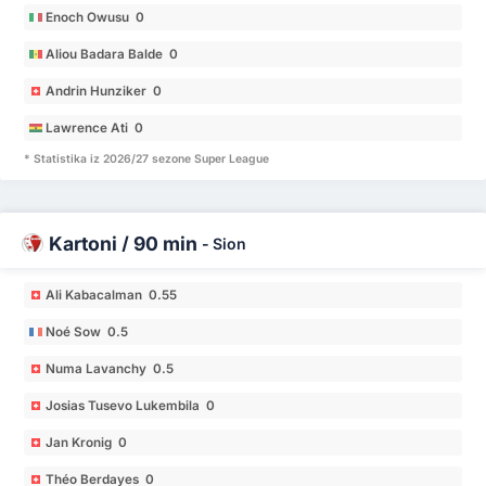
Enoch Owusu 0
Aliou Badara Balde 0
Andrin Hunziker 0
Lawrence Ati 0
* Statistika iz 2026/27 sezone Super League
Kartoni / 90 min
-
Sion
Ali Kabacalman 0.55
Noé Sow 0.5
Numa Lavanchy 0.5
Josias Tusevo Lukembila 0
Jan Kronig 0
Théo Berdayes 0