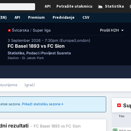
API
Potražite utakmicu
Statistika
(EN)
API
Premium
Predviđanje
CSV
/
Super liga
Prošli H2H
Švicarska
3 September 2026 - 7:30pm (Europe/London)
FC Basel 1893 vs FC Sion
Statistika, Podaci i Povijest Susreta
Stadion -
St. Jakob-Park
oluvrijeme
Igrači
očetak sezone.
Prikaži statistiku sezone
Sup
Tim
ni rezultati
- FC Basel 1893 vs FC Sion