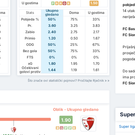
U gostima
1.50
P
R
R
G
R
pobjed
14 utak
Ukupno
ima
Stats
Doma
U gostima
gledano
neriješ
%
Pobjeda %
50%
75%
33%
0
Pr.
3.60
3.25
3.83
FC Bas
0
Zabio
2.40
2.75
2.17
FC Sio
0
Primio
1.20
0.50
1.67
%
ODG
50%
25%
67%
Prijaš
%
Bez gola
50%
75%
33%
prosje
%
FTS
0%
0%
0%
pogod
8
xG
1.80
1.95
1.70
Očekivani
1
1.44
1.19
1.61
Do sada
golovi protiv
ima pr
Što znače ovi statistički pojmovi? Pročitajte Rječnik
FC Sio
Oblik - Ukupno gledano
Super 
1.90
Super lig
R
G
P
P
R