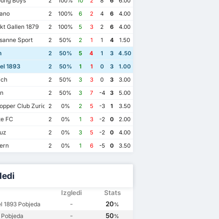
ung Boys
2
100%
10
2
8
6
6.00
ano
2
100%
6
2
4
6
4.00
t Gallen 1879
2
100%
5
3
2
6
4.00
sanne Sport
2
50%
2
1
1
4
1.50
n
2
50%
5
4
1
3
4.50
el 1893
2
50%
1
1
0
3
1.00
ich
2
50%
3
3
0
3
3.00
n
2
50%
3
7
-4
3
5.00
pper Club Zurich
2
0%
2
5
-3
1
3.50
te FC
2
0%
1
3
-2
0
2.00
uz
2
0%
3
5
-2
0
4.00
ern
2
0%
1
6
-5
0
3.50
ledi
4 December 2024
31 August 2024
ry 2025
27 April 2023
Izgledi
Stats
FC Basel 1893
2
FC Sion
1
l 1893
4
FC Sion
1
-
20
l 1893 Pobjeda
%
FC Basel 1893
2
FC Sion
2
FC Basel 1893
1
1
-
50
 Pobjeda
%