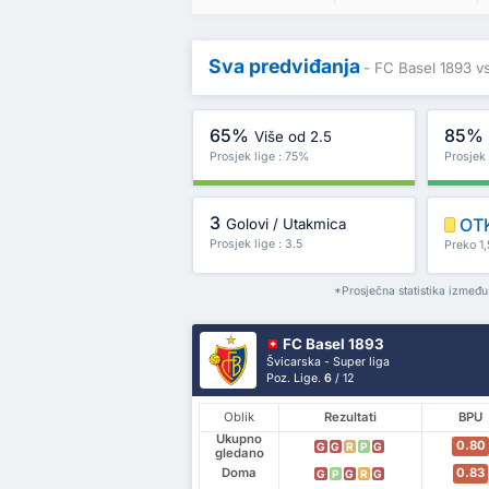
Sva predviđanja
- FC Basel 1893 v
65%
85%
Više od 2.5
Prosjek lige : 75%
Prosjek
3
OT
Golovi / Utakmica
Prosjek lige : 3.5
Preko 1,
*Prosječna statistika između
FC Basel 1893
Švicarska - Super liga
Poz. Lige.
6
/ 12
Oblik
Rezultati
BPU
Ukupno
0.80
G
G
R
P
G
gledano
Doma
0.83
G
P
G
R
G