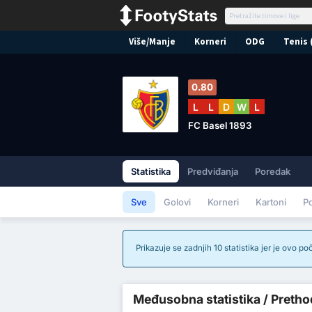
Više/Manje
Korneri
ODG
Tenis 
0.80
L
L
D
W
L
FC Basel 1893
Statistika
Predviđanja
Poredak
Sve
Golovi
Korneri
Kartoni
P
Prikazuje se zadnjih 10 statistika jer je ovo p
Međusobna statistika / Prethod