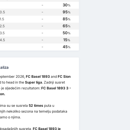
-
30
%
-
95
0.5
%
-
85
1.5
%
-
65
2.5
%
-
50
3.5
%
-
15
4.5
%
-
45
%
aliza
eptember 2026,
FC Basel 1893
and
FC Sion
 to head in the
Super liga
. Zadnji susret
 je sljedećim rezultatom:
FC Basel 1893 3 -
ion.
ima su se susrela
52 times
puta u
njih nekoliko sezona na temelju podataka
mamo o njima.
dosadašnjih susreta,
FC Basel 1893 je