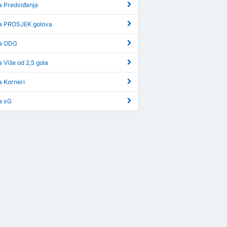
a Predviđanja
ga PROSJEK golova
ga ODG
a Više od 2,5 gola
a Korneri
a xG