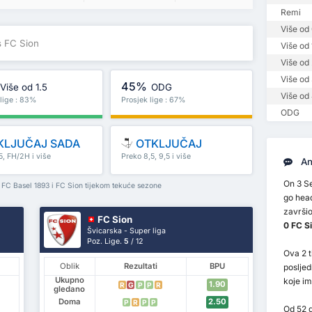
Remi
Više od 
s FC Sion
Više od 
Više od 
Više od 
45%
Više od 1.5
ODG
Više od 
 lige : 83%
Prosjek lige : 67%
ODG
KLJUČAJ SADA
OTKLJUČAJ
5, FH/2H i više
Preko 8,5, 9,5 i više
An
On 3 S
 FC Basel 1893 i FC Sion tijekom tekuće sezone
go head
završio
FC Sion
0 FC S
Švicarska - Super liga
Poz. Lige.
5
/ 12
Ova 2 t
Oblik
Rezultati
BPU
posljed
Ukupno
koje i
1.90
R
G
P
P
R
gledano
Doma
2.50
P
R
P
P
Od 52 