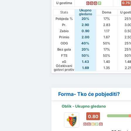
U gostima
0.75
G
G
G
P
Ukupno
Stats
Doma
U gost
gledano
Pobjeda %
20%
17%
25
Pr.
2.90
2.83
3.0
Zabio
0.90
1.17
0.5
Primio
2.00
1.67
2.5
ODG
40%
50%
25
Bez gola
20%
17%
25
FTS
50%
50%
50
xG
1.43
1.40
1.4
Očekivani
1.69
1.35
2.2
golovi protiv
Forma- Tko će pobjediti?
Oblik - Ukupno gledano
0.80
G
G
R
P
G