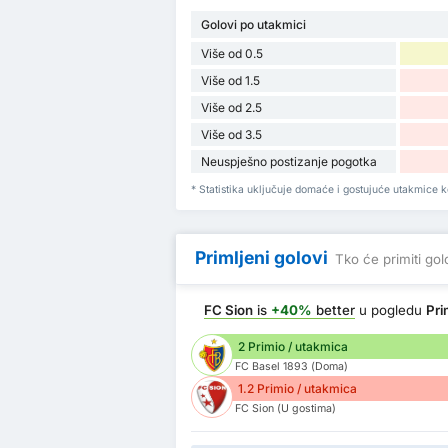
Golovi po utakmici
Više od 0.5
Više od 1.5
Više od 2.5
Više od 3.5
Neuspješno postizanje pogotka
* Statistika uključuje domaće i gostujuće utakmice ko
Primljeni golovi
Tko će primiti go
FC Sion
is
+40%
better
u pogledu
Pri
2 Primio / utakmica
FC Basel 1893 (Doma)
1.2 Primio / utakmica
FC Sion (U gostima)