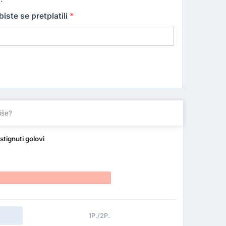
iste se pretplatili
*
iše?
stignuti golovi
1P./2P.