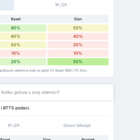
1P./2P.
Basel
Sion
80%
50%
60%
40%
50%
20%
10%
10%
20%
50%
ostujuće utakmice koje su igrali FC Basel 1893 i FC Sion.
Koliko golova u ovoj utakmici?
 i BTTS podaci.
1P./2P.
Golovi (Manje)
Basel
Sion
Prosjek