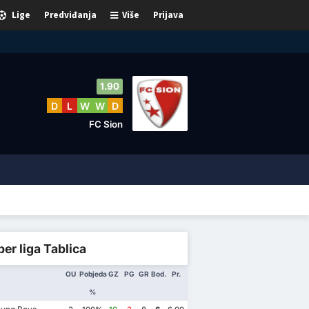
Lige
Predviđanja
Više
Prijava
1.90
D
L
W
W
D
FC Sion
er liga Tablica
OU
Pobjeda
GZ
PG
GR
Bod.
Pr.
%