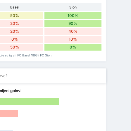
Basel
Sion
50%
100%
20%
90%
20%
40%
0%
10%
50%
0%
je su igrali FC Basel 1893 i FC Sion.
love?
mljeni golovi