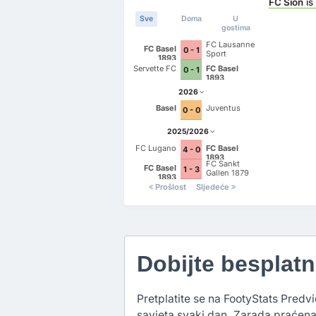
FC Sion
is
Sve
Doma
U
gostima
FC Lausanne
FC Basel
0 - 1
Sport
1893
Servette FC
FC Basel
0 - 1
1893
2026
Basel
Juventus
0 - 0
2025/2026
FC Lugano
FC Basel
4 - 0
1893
FC Sankt
FC Basel
1 - 3
Gallen 1879
1893
Prošlost
Sljedeće
Dobijte besplat
Pretplatite se na FootyStats Predvi
savjeta svaki dan. Zarada praćena