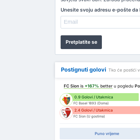
Unesite svoju adresu e-pošte da b
Pretplatite se
Postignuti golovi
Tko će postići v
FC Sion
is
+167%
better
u pogledu
Po
0.9 Golovi / Utakmica
FC Basel 1893 (Doma)
2.4 Golovi / Utakmica
FC Sion (U gostima)
Puno vrijeme