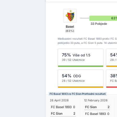
63
33 Pobjede
Basel
(63%)
Međusobni rezultati FC Basel 1893 protiv FC S
pobijedio 33 puta, a FC Sion 5 puta. 14 utakm
75%
54
Više od 1.5
39 / 52 Utakmice
28 /
54%
38
ODG
28 / 52 Utakmice
FC B
FC Basel 1893 vs FC Sion Prethodni rezultati
26 April 2026
12 February 2026
FC Basel 1893
0
FC Sion
2
FC Sion
2
FC Basel 1893
0