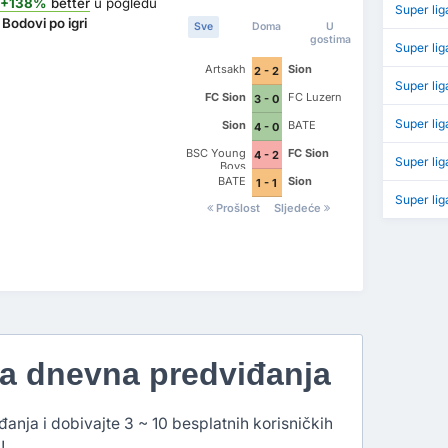
+138%
better
u pogledu
Super lig
Bodovi po igri
Sve
Doma
U
gostima
Super li
Artsakh
Sion
2 - 2
Super li
FC Sion
FC Luzern
3 - 0
Super lig
Sion
BATE
4 - 0
BSC Young
FC Sion
4 - 2
Super lig
Boys
BATE
Sion
1 - 1
Super lig
Prošlost
Sljedeće
na dnevna predviđanja
đanja i dobivajte 3 ~ 10 besplatnih korisničkih
!