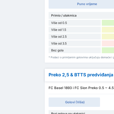
Puno vrijeme
Primio / utakmica
Više od 0.5
Više od 1.5
Više od 2.5
Više od 3.5
Bez gola
* Podaci o primljenim golovima uključuju domaće i g
Preko 2,5 & BTTS predviđanja
FC Basel 1893 i FC Sion Preko 0.5 ~ 4.5
Golovi (Više)
Broj golova na utakmici