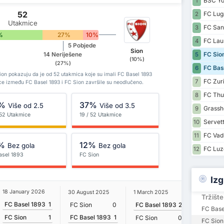
BSC Yo
1
52
FC Lug
2
Utakmice
FC Sank
3
%
27%
10%
FC Lau
4
5 Pobjede
Sion
FC Sio
14 Neriješene
5
(10%)
(27%)
FC Bas
6
ion pokazuju da je od 52 utakmica koje su imali FC Basel 1893
FC Zur
7
ice između FC Basel 1893 i FC Sion završile su neodlučeno.
FC Thu
8
%
37%
Više od 2.5
Više od 3.5
Grassho
9
 52 Utakmice
19 / 52 Utakmice
Servet
10
FC Vad
11
%
12%
Bez gola
Bez gola
FC Luz
12
asel 1893
FC Sion
Izg
18 January 2026
30 August 2025
1 March 2025
26 Janua
Tržište
FC Basel 1893
1
FC Sion
0
FC Basel 1893
2
FC Base
FC Base
FC Basel 1893
1
FC Sion
1
FC Sion
0
FC Sion
FC Sion