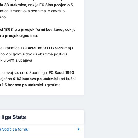
io 33 utakmica
, dok je
FC Sion pobjedio 5
.
mica između ova dva tima je završilo
eno.
el 1893
je u
prosjek formi kod kuće
, dok je
n
u
prosjek u gostima
.
nje utakmice
FC Basel 1893
i
FC Sion
imaju
čno
2.9 golova
dok su oba tima postigla
ak u
54%
slučajeva.
 u ovoj sezoni u Super liga,
FC Basel 1893
osječno
0.83 bodova po utakmici
kod kuće i
n 1.5 bodova po utakmici
u gostima.
liga Stats
a Vodič za formu