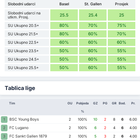
Slobodni udarci
Basel
St. Gallen
Prosjek
Slobodni udarci na
25.5
25.4
25
utkm. Prosj.
80%
70%
75%
SU Ukupno 20.5+
80%
60%
70%
SU Ukupno 21.5+
60%
60%
60%
SU Ukupno 22.5+
50%
60%
55%
SU Ukupno 23.5+
50%
60%
55%
SU Ukupno 24.5+
50%
60%
55%
SU Ukupno 25.5+
Tablica lige
Tim
OU
Pobjeda
GZ
PG
GR
Bod.
Pr.
%
BSC Young Boys
1
2
100%
10
2
8
6
6.00
FC Lugano
2
2
100%
6
2
4
6
4.00
FC Sankt Gallen 1879
3
2
100%
5
3
2
6
4.00