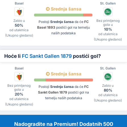
Basel
St. Gallen
Srednja šansa
Zabio u
Bez primljenog
Postoji
Srednja šansa
da će
FC
gola u
50%
Basel 1893
postići gol na temelju
10%
od utakmica
naših podataka
od utakmica
(Ukupno gledano)
(Ukupno gledano)
Hoće li
FC Sankt Gallen 1879
postići gol?
Basel
St. Gallen
Srednja šansa
Bez primljenog
Zabio u
Postoji
Srednja šansa
da će
FC
gola u
80%
Sankt Gallen 1879
postići gol na
20%
od utakmica
temelju naših podataka
od utakmica
(Ukupno gledano)
(Ukupno gledano)
Nadogradite na Premium! Dodatnih 500