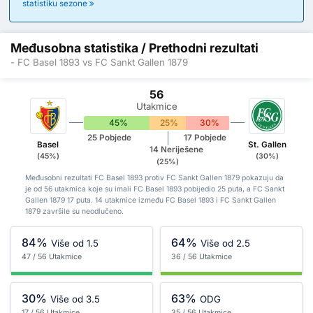
statistiku sezone
Međusobna statistika / Prethodni rezultati
- FC Basel 1893 vs FC Sankt Gallen 1879
56
Utakmice
45%
25%
30%
25 Pobjede
17 Pobjede
Basel
St. Gallen
14 Neriješene
(45%)
(30%)
(25%)
Međusobni rezultati FC Basel 1893 protiv FC Sankt Gallen 1879 pokazuju da
je od 56 utakmica koje su imali FC Basel 1893 pobijedio 25 puta, a FC Sankt
Gallen 1879 17 puta. 14 utakmice između FC Basel 1893 i FC Sankt Gallen
1879 završile su neodlučeno.
84%
64%
Više od 1.5
Više od 2.5
47 / 56 Utakmice
36 / 56 Utakmice
30%
63%
Više od 3.5
ODG
17 / 56 Utakmice
35 / 56 Utakmice