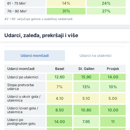
14%
24%
61 - 75 Min'
31%
27%
76 - 90 Min'
45' i 90' uključuje golove u sudačkoj nadoknadi.
Udarci, zaleđa, prekršaji i više
Udarci momčadi
Udarci na utakmici
Udarci momčadi
Basel
St. Gallen
Prosjek
12.60
15.90
14.00
Udarci po utakmici
Stopa pretvorbe
7%
13%
10%
udarca
Udarci u okvir gola /
4.10
5.10
5.00
utakmica
Udarci izvan gola /
8.50
10.80
10.00
utakmica
Udarci po
14.00
7.95
11
postignutom golu