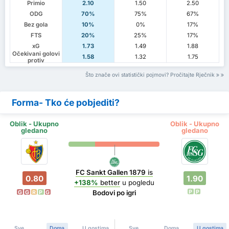
Primio
2.10
1.50
2.50
ODG
70%
75%
67%
Bez gola
10%
0%
17%
FTS
20%
25%
17%
xG
1.73
1.49
1.88
Očekivani golovi
1.58
1.32
1.75
protiv
Što znače ovi statistički pojmovi? Pročitajte Rječnik
Forma- Tko će pobjediti?
Oblik - Ukupno
Oblik - Ukupno
gledano
gledano
FC Sankt Gallen 1879
is
0.80
1.90
+138%
better
u pogledu
P
P
Bodovi po igri
G
G
R
P
G
Sve
Doma
U gostima
Sve
Doma
U gostima