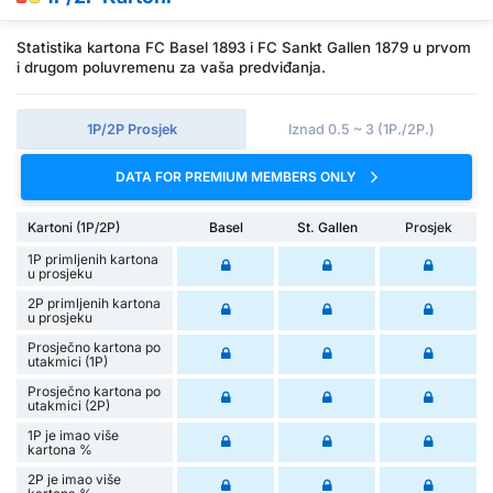
Statistika kartona FC Basel 1893 i FC Sankt Gallen 1879 u prvom
i drugom poluvremenu za vaša predviđanja.
1P/2P Prosjek
Iznad 0.5 ~ 3 (1P./2P.)
DATA FOR PREMIUM MEMBERS ONLY
Kartoni (1P/2P)
Basel
St. Gallen
Prosjek
1P primljenih kartona
u prosjeku
2P primljenih kartona
u prosjeku
Prosječno kartona po
utakmici (1P)
Prosječno kartona po
utakmici (2P)
1P je imao više
kartona %
2P je imao više