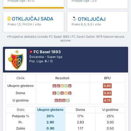
Prosjek lige : 67%
Prosjek lige : 3.5
OTKLJUČAJ SADA
OTKLJUČAJ
Preko 1,5, FH/2H i više
Preko 8,5, 9,5 i više
*Prosječna statistika između FC Basel 1893 i FC Sankt Gallen 1879 tijekom tekuće
sezone
FC Basel 1893
Švicarska - Super liga
Poz. Lige.
6
/ 12
Oblik
Rezultati
BPU
Ukupno gledano
0.80
G
G
R
P
G
Doma
0.83
G
P
G
R
G
U gostima
0.75
G
G
G
P
Stats
Ukupno gledano
Doma
U gostima
Pobjeda %
20%
17%
25%
Pr.
2.90
2.83
3.00
Zabio
0.90
1.17
0.50