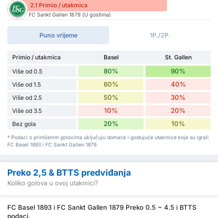
2.1 Primio / utakmica
FC Sankt Gallen 1879 (U gostima)
Puno vrijeme
1P./2P.
Primio / utakmica
Basel
St. Gallen
80%
90%
Više od 0.5
60%
40%
Više od 1.5
50%
30%
Više od 2.5
10%
20%
Više od 3.5
20%
10%
Bez gola
* Podaci o primljenim golovima uključuju domaće i gostujuće utakmice koje su igrali
FC Basel 1893 i FC Sankt Gallen 1879.
Preko 2,5 & BTTS predviđanja
Koliko golova u ovoj utakmici?
FC Basel 1893 i FC Sankt Gallen 1879 Preko 0.5 ~ 4.5 i BTTS
podaci.