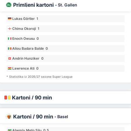
Primljeni kartoni
-
St. Gallen
Lukas Görtler 1
Chima Okoroji 1
Enoch Owusu 0
Aliou Badara Balde 0
Andrin Hunziker 0
Lawrence Ati 0
* Statistika iz 2026/27 sezone Super League
Kartoni / 90 min
Kartoni / 90 min
-
Basel
Abemly Meto Silu 0.5