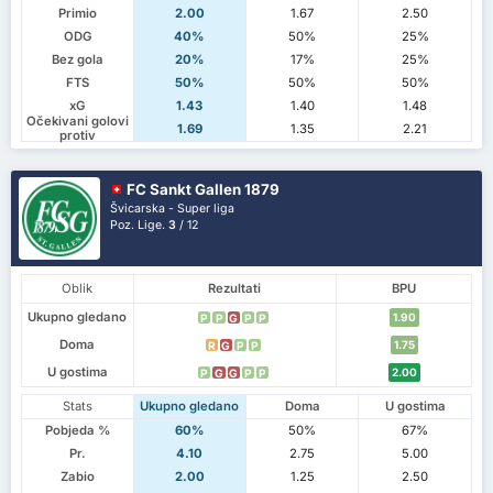
Primio
2.00
1.67
2.50
ODG
40%
50%
25%
Bez gola
20%
17%
25%
FTS
50%
50%
50%
xG
1.43
1.40
1.48
Očekivani golovi
1.69
1.35
2.21
protiv
FC Sankt Gallen 1879
Švicarska - Super liga
Poz. Lige.
3
/ 12
Oblik
Rezultati
BPU
Ukupno gledano
1.90
P
P
G
P
P
Doma
1.75
R
G
P
P
U gostima
2.00
P
G
G
P
P
Stats
Ukupno gledano
Doma
U gostima
Pobjeda %
60%
50%
67%
Pr.
4.10
2.75
5.00
Zabio
2.00
1.25
2.50