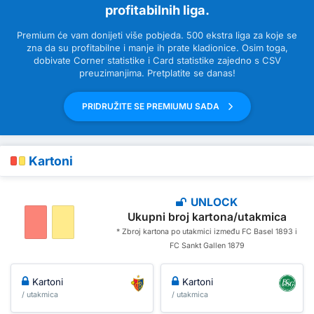
profitabilnih liga.
Premium će vam donijeti više pobjeda. 500 ekstra liga za koje se
zna da su profitabilne i manje ih prate kladionice. Osim toga,
dobivate Corner statistike i Card statistike zajedno s CSV
preuzimanjima. Pretplatite se danas!
PRIDRUŽITE SE PREMIUMU SADA
Kartoni
UNLOCK
Ukupni broj kartona/utakmica
* Zbroj kartona po utakmici između FC Basel 1893 i
FC Sankt Gallen 1879
Kartoni
Kartoni
/ utakmica
/ utakmica