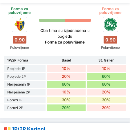
Forma za
Forma za
poluvrijeme
poluvrijeme
Oba tima su izjednačena
u
pogledu
0.90
0.90
Forma za poluvrijeme
Poluvrijeme
Poluvrijeme
1P/2P Forma
Basel
St. Gallen
10%
10%
Pobjede 1P
20%
60%
Pobjede 2P
60%
60%
Neriješenih 1P
10%
20%
Neriješene 2P
30%
30%
Porazi 1P
70%
20%
Porazi 2P
1P/2P Kartoni