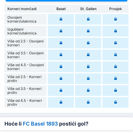
Korneri momčadi
Basel
St. Gallen
Prosjek
Osvojeni
korneri/utakmica
Izgubljeni
korneri/utakmica
Više od 2.5 - Osvojeni
korneri
Više od 3.5 - Osvojeni
korneri
Više od 4.5 - Osvojeni
korneri
Više od 2.5 - Korneri
protiv
Više od 3.5 - Korneri
protiv
Više od 4.5 - Korneri
protiv
Hoće li
FC Basel 1893
postići gol?