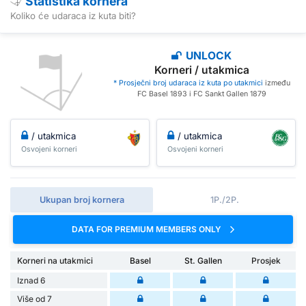
Statistika kornera
Koliko će udaraca iz kuta biti?
UNLOCK
Korneri / utakmica
* Prosječni broj udaraca iz kuta po utakmici
između
FC Basel 1893 i FC Sankt Gallen 1879
/ utakmica
/ utakmica
Osvojeni korneri
Osvojeni korneri
Ukupan broj kornera
1P./2P.
DATA FOR PREMIUM MEMBERS ONLY
Korneri na utakmici
Basel
St. Gallen
Prosjek
Iznad 6
Više od 7