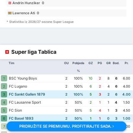
Andrin Hunziker 0
Lawrence Ati 0
* Statistika iz 2026/27 sezone Super League
Super liga Tablica
Tim
OU
Pobjeda
GZ
PG
GR
Bod.
Pr.
%
BSC Young Boys
1
2
100%
10
2
8
6
6.00
FC Lugano
2
2
100%
6
2
4
6
4.00
FC Sankt Gallen 1879
3
2
100%
5
3
2
6
4.00
FC Lausanne Sport
4
2
50%
2
1
1
4
1.50
FC Sion
5
2
50%
5
4
1
3
4.50
FC Basel 1893
6
2
50%
1
1
0
3
1.00
PRIDRUŽITE SE PREMIUMU. PROFITIRAJTE SADA.
FC Zurich
7
2
50%
3
3
0
3
3.00