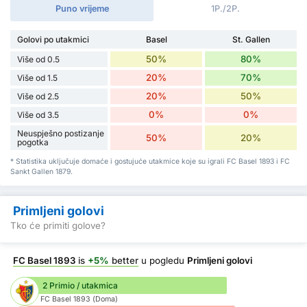
Puno vrijeme
1P./2P.
Golovi po utakmici
Basel
St. Gallen
50%
80%
Više od 0.5
20%
70%
Više od 1.5
20%
50%
Više od 2.5
0%
0%
Više od 3.5
Neuspješno postizanje
50%
20%
pogotka
* Statistika uključuje domaće i gostujuće utakmice koje su igrali FC Basel 1893 i FC
Sankt Gallen 1879.
Primljeni golovi
Tko će primiti golove?
FC Basel 1893
is
+5%
better
u pogledu
Primljeni golovi
2 Primio / utakmica
FC Basel 1893 (Doma)