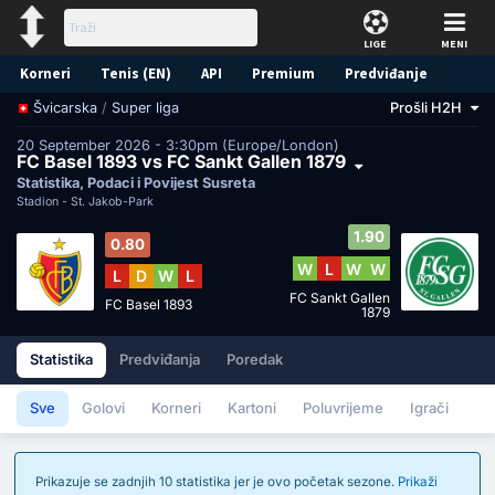
LIGE
MENI
Korneri
Tenis (EN)
API
Premium
Predviđanje
/
Super liga
Prošli H2H
Švicarska
20 September 2026 - 3:30pm (Europe/London)
FC Basel 1893 vs FC Sankt Gallen 1879
Statistika, Podaci i Povijest Susreta
Stadion -
St. Jakob-Park
1.90
0.80
W
L
W
W
L
D
W
L
FC Sankt Gallen
FC Basel 1893
1879
Statistika
Predviđanja
Poredak
Sve
Golovi
Korneri
Kartoni
Poluvrijeme
Igrači
Prikazuje se zadnjih 10 statistika jer je ovo početak sezone.
Prikaži