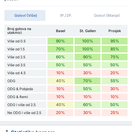
Golovi (Više)
1P./2P.
Golovi (Manje)
Broj golova na
Basel
St. Gallen
Prosjek
utakmici
90%
100%
95%
Više od 0.5
70%
100%
85%
Više od 1.5
60%
90%
75%
Više od 2.5
50%
50%
50%
Više od 3.5
10%
30%
20%
Više od 4.5
40%
70%
55%
ODG
10%
50%
30%
ODG & Pobjeda
10%
10%
10%
ODG & Remi
40%
60%
50%
ODG i više od 2.5
20%
30%
25%
Ne ODG i više od 2.5