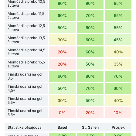
Momčadi s preko 10,5
80%
90%
85%
šuteva
Momčadi s preko 11,5
60%
70%
65%
šuteva
Momčadi s preko 12,5
50%
60%
55%
šuteva
Momčadi s preko 13,5
30%
60%
45%
šuteva
Momčadi s preko 14,5
20%
60%
40%
šuteva
Momčadi s preko 15,5
20%
50%
35%
šuteva
Timski udarci na gol
60%
80%
70%
3,5+
Timski udarci na gol
50%
70%
60%
4,5+
Timski udarci na gol
30%
50%
40%
5,5+
Timski udarci na gol
0%
20%
10%
5,5+
Statistika ofsajdova
Basel
St. Gallen
Prosjek