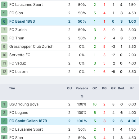
FC Lausanne Sport
4
2
50%
2
1
1
4
1.50
FC Sion
5
2
50%
5
4
1
3
4.50
FC Basel 1893
6
2
50%
1
1
0
3
1.00
FC Zurich
7
2
50%
3
3
0
3
3.00
FC Thun
8
2
50%
3
7
-4
3
5.00
Grasshopper Club Zurich
9
2
0%
2
5
-3
1
3.50
Servette FC
10
2
0%
1
3
-2
0
2.00
FC Vaduz
11
2
0%
3
5
-2
0
4.00
FC Luzern
12
2
0%
1
6
-5
0
3.50
Tim
OU
Pobjeda
GZ
PG
GR
Bod.
Pr.
%
BSC Young Boys
1
2
100%
10
2
8
6
6.00
FC Lugano
2
2
100%
6
2
4
6
4.00
FC Sankt Gallen 1879
3
2
100%
5
3
2
6
4.00
FC Lausanne Sport
4
2
50%
2
1
1
4
1.50
FC Sion
5
2
50%
5
4
1
3
4.50