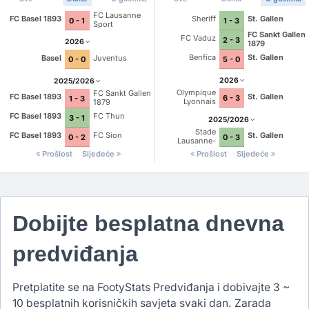
FC Lausanne
FC Basel 1893
Sheriff
St. Gallen
0 - 1
1 - 3
Sport
FC Sankt Gallen
FC Vaduz
2 - 3
2026
1879
Benfica
St. Gallen
Basel
Juventus
5 - 0
0 - 0
2026
2025/2026
Olympique
FC Sankt Gallen
St. Gallen
FC Basel 1893
6 - 3
1 - 3
Lyonnais
1879
FC Basel 1893
FC Thun
3 - 1
2025/2026
Stade
FC Basel 1893
FC Sion
St. Gallen
0 - 2
0 - 3
Lausanne-
Ouchy
Prošlost
Sljedeće
Prošlost
Sljedeće
Dobijte besplatna dnevna
predviđanja
Pretplatite se na FootyStats Predviđanja i dobivajte 3 ~
10 besplatnih korisničkih savjeta svaki dan. Zarada