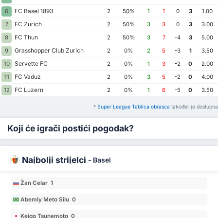
FC Basel 1893
6
2
50%
1
1
0
3
1.00
FC Zurich
7
2
50%
3
3
0
3
3.00
FC Thun
8
2
50%
3
7
-4
3
5.00
Grasshopper Club Zurich
9
2
0%
2
5
-3
1
3.50
Servette FC
10
2
0%
1
3
-2
0
2.00
FC Vaduz
11
2
0%
3
5
-2
0
4.00
FC Luzern
12
2
0%
1
6
-5
0
3.50
*
Super League Tablica obrasca
također je dostupna
Koji će igrači postići pogodak?
Najbolji strijelci
-
Basel
Žan Celar 1
Abemly Meto Silu 0
Keigo Tsunemoto 0