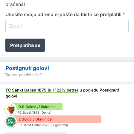
praćena!
Unesite svoju adresu e-pošte da biste se pretplatili
*
Pretplatite se
Postignuti golovi
Tko će postići više?
FC Sankt Gallen 1879
is
+122%
better
u pogledu
Postignuti
golovi
0.9 Golovi / Utakmica
FC Basel 1893 (Doma)
2 Golovi / Utakmica
FC Sankt Gallen 1879 (U gostima)