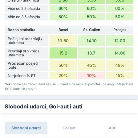
2.80
3.50
3.00
Ofsajdi / utakmica
60%
60%
60%
Više od 2.5 ofsajda
50%
50%
50%
Više od 3.5 ofsajda
Razna statistika
Basel
St. Gallen
Prosjek
Počinjeni prekršaji /
10.60
14.10
12.00
utakmica
Prekšaji proivnik /
15.2
13.7
14.00
utakmica
Prosječan posjed
50%
45%
48%
lopte
20%
10%
15%
Nerješeno % FT
Neki podaci su zaokruženi naviše ili naniže na najbliži postotak, pa mogu biti jednaki
101% kada se zbroje.
Slobodni udarci, Gol-aut i auti
Slobodni udarci
Gol aut
Aut