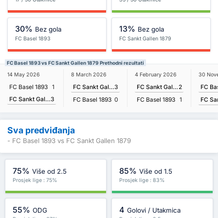
30%
13%
Bez gola
Bez gola
FC Basel 1893
FC Sankt Gallen 1879
FC Basel 1893 vs FC Sankt Gallen 1879 Prethodni rezultati
30 Nov
14 May 2026
8 March 2026
4 February 2026
FC Ba
FC Basel 1893
1
FC Sankt Gallen 1879
3
FC Sankt Gallen 1879
2
FC Sankt Gallen 1879
3
FC Basel 1893
0
FC Basel 1893
1
Sva predviđanja
- FC Basel 1893 vs FC Sankt Gallen 1879
75%
85%
Više od 2.5
Više od 1.5
Prosjek lige : 75%
Prosjek lige : 83%
55%
4
ODG
Golovi / Utakmica