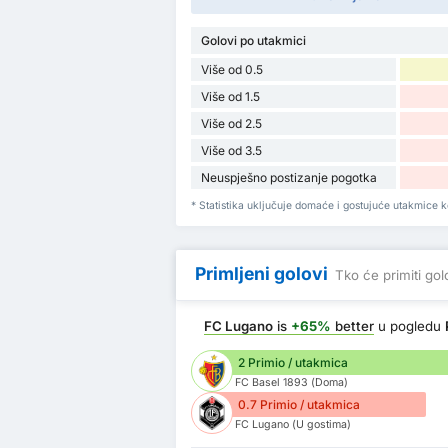
Golovi po utakmici
Više od 0.5
Više od 1.5
Više od 2.5
Više od 3.5
Neuspješno postizanje pogotka
* Statistika uključuje domaće i gostujuće utakmice k
Primljeni golovi
Tko će primiti go
FC Lugano
is
+65%
better
u pogledu
2 Primio / utakmica
FC Basel 1893 (Doma)
0.7 Primio / utakmica
FC Lugano (U gostima)