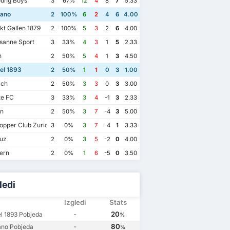
ung Boys
3
67%
12
4
8
7
5.33
ano
2
100%
6
2
4
6
4.00
t Gallen 1879
2
100%
5
3
2
6
4.00
sanne Sport
3
33%
4
3
1
5
2.33
n
2
50%
5
4
1
3
4.50
el 1893
2
50%
1
1
0
3
1.00
ich
2
50%
3
3
0
3
3.00
te FC
3
33%
3
4
-1
3
2.33
n
2
50%
3
7
-4
3
5.00
pper Club Zurich
3
0%
3
7
-4
1
3.33
uz
2
0%
3
5
-2
0
4.00
ern
2
0%
1
6
-5
0
3.50
ledi
Izgledi
Stats
19 January 2025
025
27 July 2024
2 April 2024
-
20
l 1893 Pobjeda
%
FC Lugano
2
l 1893
2
FC Basel 1893
1
FC Lugano
2
-
80
ano Pobjeda
%