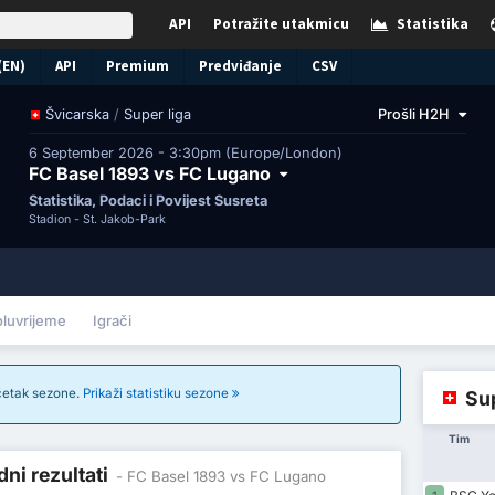
API
Potražite utakmicu
Statistika
(EN)
API
Premium
Predviđanje
CSV
/
Super liga
Prošli H2H
Švicarska
6 September 2026 - 3:30pm (Europe/London)
FC Basel 1893 vs FC Lugano
Statistika, Podaci i Povijest Susreta
Stadion -
St. Jakob-Park
oluvrijeme
Igrači
očetak sezone.
Prikaži statistiku sezone
Sup
Tim
ni rezultati
- FC Basel 1893 vs FC Lugano