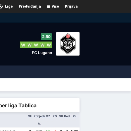
Lige
Predviđanja
Više
Prijava
2.50
W
W
W
W
W
FC Lugano
er liga Tablica
OU
Pobjeda
GZ
PG
GR
Bod.
Pr.
%