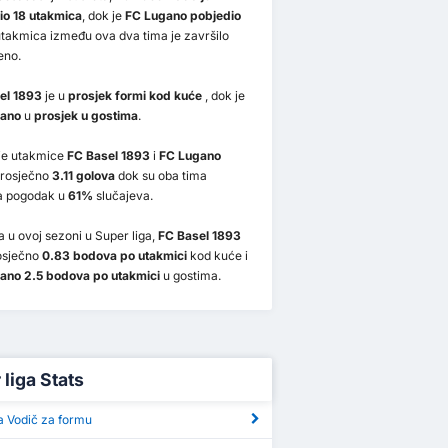
io 18 utakmica
, dok je
FC Lugano pobjedio
 utakmica između ova dva tima je završilo
eno.
el 1893
je u
prosjek formi kod kuće
, dok je
gano
u
prosjek u gostima
.
nje utakmice
FC Basel 1893
i
FC Lugano
prosječno
3.11 golova
dok su oba tima
la pogodak u
61%
slučajeva.
 u ovoj sezoni u Super liga,
FC Basel 1893
osječno
0.83 bodova po utakmici
kod kuće i
ano 2.5 bodova po utakmici
u gostima.
liga Stats
a Vodič za formu