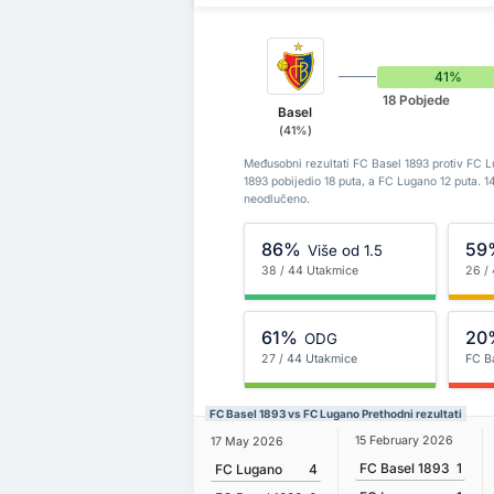
41%
18 Pobjede
Basel
(41%)
Međusobni rezultati FC Basel 1893 protiv FC 
1893 pobijedio 18 puta, a FC Lugano 12 puta. 
neodlučeno.
86%
59
Više od 1.5
38 / 44 Utakmice
26 /
61%
20
ODG
27 / 44 Utakmice
FC B
FC Basel 1893 vs FC Lugano Prethodni rezultati
15 February 2026
17 May 2026
FC Basel 1893
1
FC Lugano
4