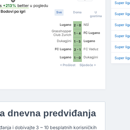
Super lig
is
+213%
better
u pogledu
Bodovi po igri
Sve
Doma
U
Super li
gostima
Lugano
NSÍ
Super li
2 - 0
Grasshopper
FC Lugano
1 - 4
Club Zurich
Super lig
Dukagjini
Lugano
1 - 5
Super lig
FC Lugano
FC Vaduz
2 - 1
Lugano
Dukagjini
1 - 0
Super lig
Prošlost
Sljedeće
na dnevna predviđanja
đanja i dobivajte 3 ~ 10 besplatnih korisničkih