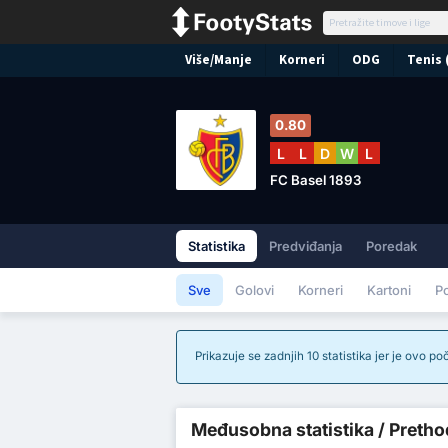
Više/Manje
Korneri
ODG
Tenis 
0.80
L
L
D
W
L
FC Basel 1893
Statistika
Predviđanja
Poredak
Sve
Golovi
Korneri
Kartoni
P
Prikazuje se zadnjih 10 statistika jer je ovo p
Međusobna statistika / Prethod