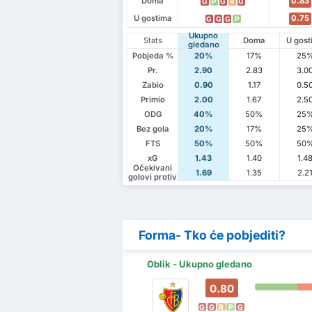
Doma
0.83
G
P
G
R
G
U gostima
0.75
G
G
G
P
Ukupno
Stats
Doma
U gost
gledano
Pobjeda %
20%
17%
25
Pr.
2.90
2.83
3.0
Zabio
0.90
1.17
0.5
Primio
2.00
1.67
2.5
ODG
40%
50%
25
Bez gola
20%
17%
25
FTS
50%
50%
50
xG
1.43
1.40
1.4
Očekivani
1.69
1.35
2.2
golovi protiv
Forma- Tko će pobjediti?
Oblik - Ukupno gledano
0.80
G
G
R
P
G