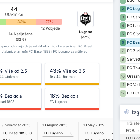
BSC Yo
1
44
FC Lug
2
Utakmice
FC Sank
3
32%
27%
FC Lau
4
12 Pobjede
Lugano
FC Sio
14 Neriješene
5
(27%)
(32%)
FC Bas
6
Lugano pokazuju da je od 44 utakmica koje su imali FC Basel
FC Zur
7
14 utakmice između FC Basel 1893 i FC Lugano završile su
Servet
8
FC Thu
9
%
43%
Više od 2.5
Više od 3.5
Grassho
10
 44 Utakmice
19 / 44 Utakmice
FC Vad
11
FC Luz
12
%
18%
Bez gola
Bez gola
asel 1893
FC Lugano
Izg
Tržište
9 November 2025
10 August 2025
10 May 2025
6 April 2
FC Base
FC Basel 1893
0
FC Lugano
3
FC Lugano
2
FC Base
FC Lug