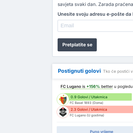
savjeta svaki dan. Zarada praćena
Unesite svoju adresu e-pošte da b
Pretplatite se
Postignuti golovi
Tko će postići v
FC Lugano
is
+156%
better
u pogled
0.9 Golovi / Utakmica
FC Basel 1893 (Doma)
2.3 Golovi / Utakmica
FC Lugano (U gostima)
Puno vrijeme