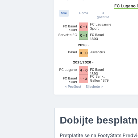
FC Lugano
Sve
Doma
U
gostima
FC Lausanne
FC Basel
0 - 1
Sport
1893
Servette FC
FC Basel
0 - 1
1893
2026
Basel
Juventus
0 - 0
2025/2026
FC Lugano
FC Basel
4 - 0
1893
FC Sankt
FC Basel
1 - 3
Gallen 1879
1893
Prošlost
Sljedeće
Dobijte besplat
Pretplatite se na FootyStats Predvi