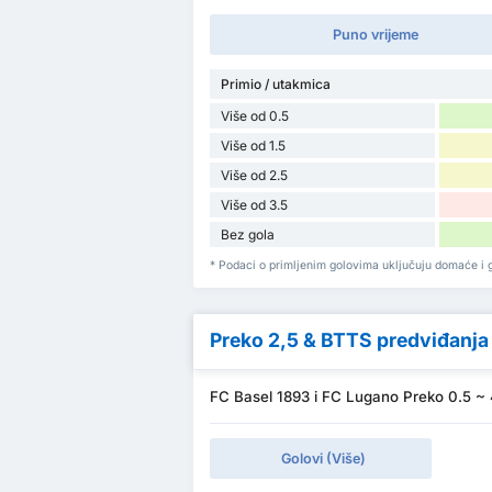
Puno vrijeme
Primio / utakmica
Više od 0.5
Više od 1.5
Više od 2.5
Više od 3.5
Bez gola
* Podaci o primljenim golovima uključuju domaće i g
Preko 2,5 & BTTS predviđanja
FC Basel 1893 i FC Lugano Preko 0.5 ~ 
Golovi (Više)