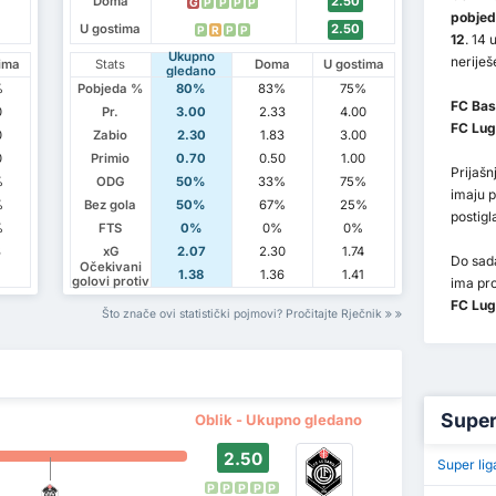
Doma
2.50
G
P
P
P
P
pobjed
U gostima
2.50
P
R
P
P
12
. 14
Ukupno
neriješ
ima
Stats
Doma
U gostima
gledano
%
Pobjeda %
80%
83%
75%
FC Bas
0
Pr.
3.00
2.33
4.00
FC Lu
0
Zabio
2.30
1.83
3.00
0
Primio
0.70
0.50
1.00
Prijaš
%
ODG
50%
33%
75%
imaju 
%
Bez gola
50%
67%
25%
postig
%
FTS
0%
0%
0%
8
xG
2.07
2.30
1.74
Do sada
Očekivani
1
1.38
1.36
1.41
golovi protiv
ima pr
FC Lug
Što znače ovi statistički pojmovi? Pročitajte Rječnik
Super 
Oblik - Ukupno gledano
2.50
Super lig
P
P
P
P
P