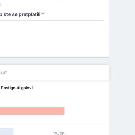
!
iste se pretplatili
*
iše?
u
Postignuti golovi
1P./2P.