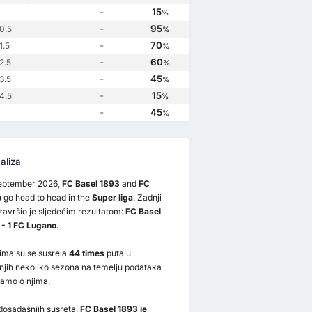
FC Lugano
2
FC Basel 1893
2
ano
0
FC Basel 1893
0
-
15
%
-
95
0.5
%
-
70
1.5
%
-
60
2.5
%
-
45
3.5
%
-
15
4.5
%
-
45
%
aliza
eptember 2026,
FC Basel 1893
and
FC
o
go head to head in the
Super liga
. Zadnji
završio je sljedećim rezultatom:
FC Basel
 - 1 FC Lugano.
ima su se susrela
44 times
puta u
njih nekoliko sezona na temelju podataka
mamo o njima.
dosadašnjih susreta,
FC Basel 1893 je