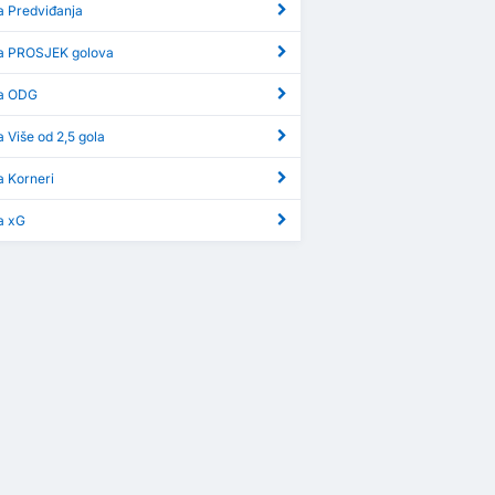
a Predviđanja
ga PROSJEK golova
ga ODG
a Više od 2,5 gola
a Korneri
a xG