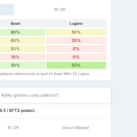
1P./2P.
Basel
Lugano
80%
50%
60%
20%
50%
0%
10%
0%
20%
50%
ostujuće utakmice koje su igrali FC Basel 1893 i FC Lugano.
Koliko golova u ovoj utakmici?
4.5 i BTTS podaci.
1P./2P.
Golovi (Manje)