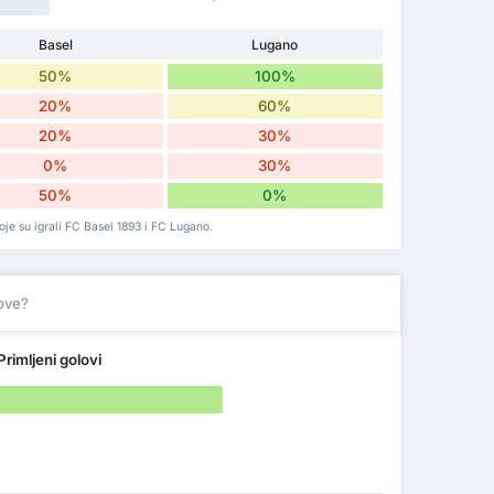
Basel
Lugano
50%
100%
20%
60%
20%
30%
0%
30%
50%
0%
oje su igrali FC Basel 1893 i FC Lugano.
love?
Primljeni golovi