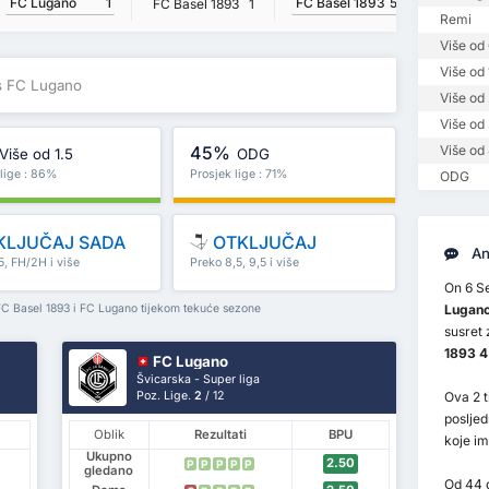
FC Lugano
1
FC Basel 1893
5
FC Basel 1893
1
FC Lug
Remi
Više od 
Više od 
vs FC Lugano
Više od 
Više od 
45%
Više od 
Više od 1.5
ODG
 lige : 86%
Prosjek lige : 71%
ODG
KLJUČAJ SADA
OTKLJUČAJ
An
5, FH/2H i više
Preko 8,5, 9,5 i više
On 6 S
FC Basel 1893 i FC Lugano tijekom tekuće sezone
Lugan
susret 
1893 4
FC Lugano
Švicarska - Super liga
Poz. Lige.
2
/ 12
Ova 2 t
posljed
Oblik
Rezultati
BPU
koje i
Ukupno
2.50
P
P
P
P
P
gledano
Od 44 