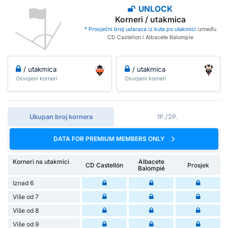
UNLOCK
Korneri / utakmica
* Prosječni broj udaraca iz kuta po utakmici
između
CD Castellon i Albacete Balompie
/ utakmica
/ utakmica
Osvojeni korneri
Osvojeni korneri
Ukupan broj kornera
1P./2P.
DATA FOR PREMIUM MEMBERS ONLY
Korneri na utakmici
Albacete
CD Castellón
Prosjek
Balompié
Iznad 6
Više od 7
Više od 8
Više od 9