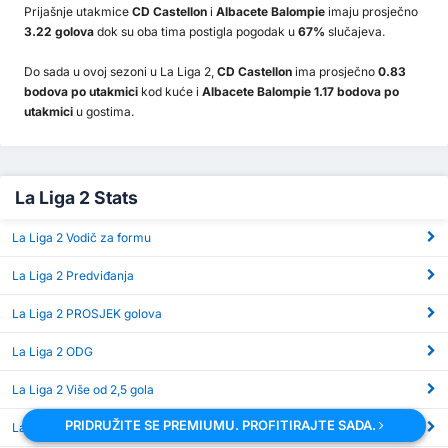
Prijašnje utakmice
CD Castellon
i
Albacete Balompie
imaju prosječno
3.22 golova
dok su oba tima postigla pogodak u
67%
slučajeva.
Do sada u ovoj sezoni u La Liga 2,
CD Castellon
ima prosječno
0.83
bodova po utakmici
kod kuće i
Albacete Balompie 1.17 bodova po
utakmici
u gostima.
La Liga 2 Stats
La Liga 2 Vodič za formu
La Liga 2 Predviđanja
La Liga 2 PROSJEK golova
La Liga 2 ODG
La Liga 2 Više od 2,5 gola
PRIDRUŽITE SE PREMIUMU. PROFITIRAJTE SADA.
La Liga 2 Korneri