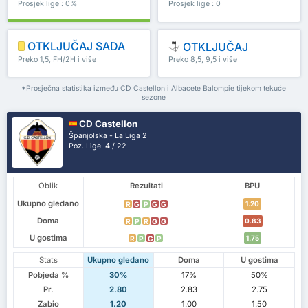
Prosjek lige : 0%
Prosjek lige : 0
OTKLJUČAJ SADA
OTKLJUČAJ
Preko 1,5, FH/2H i više
Preko 8,5, 9,5 i više
*Prosječna statistika između CD Castellon i Albacete Balompie tijekom tekuće
sezone
CD Castellon
Španjolska - La Liga 2
Poz. Lige.
4
/ 22
Oblik
Rezultati
BPU
Ukupno gledano
1.20
R
G
P
G
G
Doma
0.83
R
P
R
G
G
U gostima
1.75
R
P
G
P
Stats
Ukupno gledano
Doma
U gostima
Pobjeda %
30%
17%
50%
Pr.
2.80
2.83
2.75
Zabio
1.20
1.00
1.50