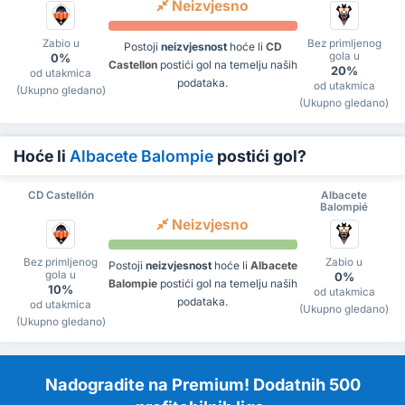
Neizvjesno
Zabio u
Bez primljenog
Postoji
neizvjesnost
hoće li
CD
gola u
0%
Castellon
postići gol na temelju naših
20%
od utakmica
podataka.
od utakmica
(Ukupno gledano)
(Ukupno gledano)
Hoće li
Albacete Balompie
postići gol?
CD Castellón
Albacete
Balompié
Neizvjesno
Bez primljenog
Zabio u
Postoji
neizvjesnost
hoće li
Albacete
gola u
0%
Balompie
postići gol na temelju naših
10%
od utakmica
podataka.
od utakmica
(Ukupno gledano)
(Ukupno gledano)
Nadogradite na Premium! Dodatnih 500