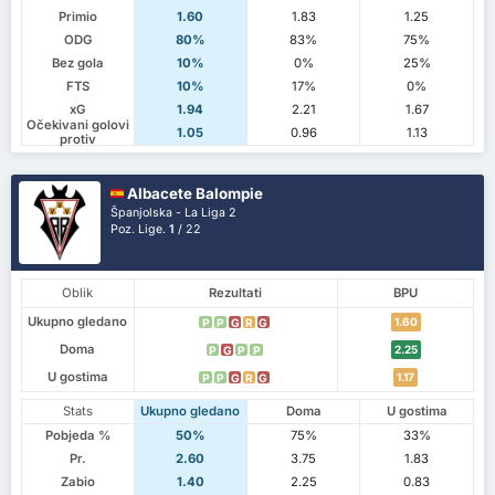
Primio
1.60
1.83
1.25
ODG
80%
83%
75%
Bez gola
10%
0%
25%
FTS
10%
17%
0%
xG
1.94
2.21
1.67
Očekivani golovi
1.05
0.96
1.13
protiv
Albacete Balompie
Španjolska - La Liga 2
Poz. Lige.
1
/ 22
Oblik
Rezultati
BPU
Ukupno gledano
1.60
P
P
G
R
G
Doma
2.25
P
G
P
P
U gostima
1.17
P
P
G
R
G
Stats
Ukupno gledano
Doma
U gostima
Pobjeda %
50%
75%
33%
Pr.
2.60
3.75
1.83
Zabio
1.40
2.25
0.83