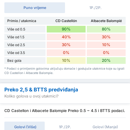
Puno vrijeme
1P./2P.
Primio / utakmica
CD Castellón
Albacete Balompié
90%
80%
Više od 0.5
40%
30%
Više od 1.5
30%
10%
Više od 2.5
0%
0%
Više od 3.5
10%
20%
Bez gola
* Podaci o primljenim golovima uključuju domaće i gostujuće utakmice koje su igrali
CD Castellon i Albacete Balompie.
Preko 2,5 & BTTS predviđanja
Koliko golova u ovoj utakmici?
CD Castellon i Albacete Balompie Preko 0.5 ~ 4.5 i BTTS podaci.
Golovi (Više)
1P./2P.
Golovi (Manje)