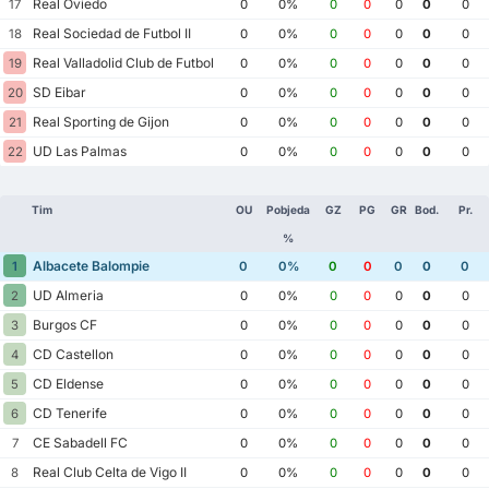
Real Oviedo
17
0
0%
0
0
0
0
0
Real Sociedad de Futbol II
18
0
0%
0
0
0
0
0
Real Valladolid Club de Futbol
19
0
0%
0
0
0
0
0
SD Eibar
20
0
0%
0
0
0
0
0
Real Sporting de Gijon
21
0
0%
0
0
0
0
0
UD Las Palmas
22
0
0%
0
0
0
0
0
Tim
OU
Pobjeda
GZ
PG
GR
Bod.
Pr.
%
Albacete Balompie
1
0
0%
0
0
0
0
0
UD Almeria
2
0
0%
0
0
0
0
0
Burgos CF
3
0
0%
0
0
0
0
0
CD Castellon
4
0
0%
0
0
0
0
0
CD Eldense
5
0
0%
0
0
0
0
0
CD Tenerife
6
0
0%
0
0
0
0
0
CE Sabadell FC
7
0
0%
0
0
0
0
0
Real Club Celta de Vigo II
8
0
0%
0
0
0
0
0