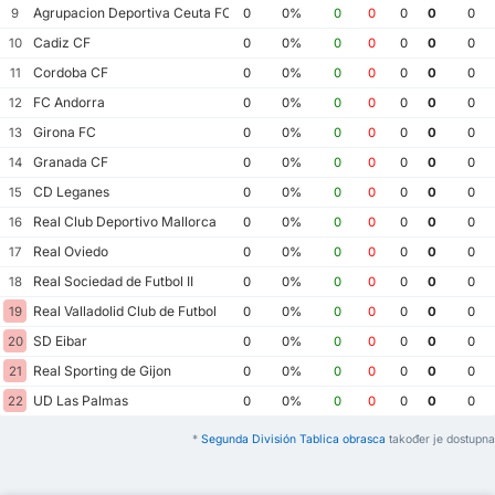
Agrupacion Deportiva Ceuta FC
9
0
0%
0
0
0
0
0
Cadiz CF
10
0
0%
0
0
0
0
0
Cordoba CF
11
0
0%
0
0
0
0
0
FC Andorra
12
0
0%
0
0
0
0
0
Girona FC
13
0
0%
0
0
0
0
0
Granada CF
14
0
0%
0
0
0
0
0
CD Leganes
15
0
0%
0
0
0
0
0
Real Club Deportivo Mallorca
16
0
0%
0
0
0
0
0
Real Oviedo
17
0
0%
0
0
0
0
0
Real Sociedad de Futbol II
18
0
0%
0
0
0
0
0
Real Valladolid Club de Futbol
19
0
0%
0
0
0
0
0
SD Eibar
20
0
0%
0
0
0
0
0
Real Sporting de Gijon
21
0
0%
0
0
0
0
0
UD Las Palmas
22
0
0%
0
0
0
0
0
*
Segunda División Tablica obrasca
također je dostupna