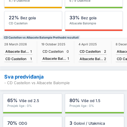
4 / 9 Utakmice
6 / 9 Utakmice
22%
33%
Bez gola
Bez gola
CD Castellon
Albacete Balompie
CD Castellon vs Albacete Balompie Prethodni rezultati
28 March 2026
4 April 2025
8 Dece
19 October 2025
Albacete Balompie
1
CD Castellon
2
CD Castellon
0
Albacete Balompie
1
CD Castellon
1
Albacete Balompie
2
CD Ca
Sva predviđanja
- CD Castellon vs Albacete Balompie
65%
80%
Više od 2.5
Više od 1.5
Prosjek lige : 0%
Prosjek lige : 0%
70%
3
ODG
Golovi / Utakmica