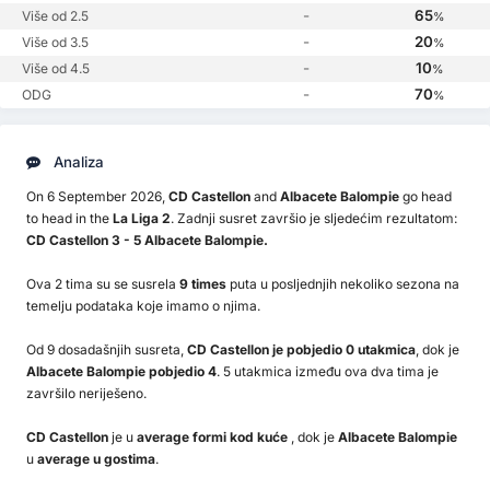
-
65
Više od 2.5
%
-
20
Više od 3.5
%
-
10
Više od 4.5
%
-
70
ODG
%
Analiza
On 6 September 2026,
CD Castellon
and
Albacete Balompie
go head
to head in the
La Liga 2
. Zadnji susret završio je sljedećim rezultatom:
CD Castellon 3 - 5 Albacete Balompie.
Ova 2 tima su se susrela
9 times
puta u posljednjih nekoliko sezona na
temelju podataka koje imamo o njima.
Od 9 dosadašnjih susreta,
CD Castellon je pobjedio 0 utakmica
, dok je
Albacete Balompie pobjedio 4
. 5 utakmica između ova dva tima je
završilo neriješeno.
CD Castellon
je u
average formi kod kuće
, dok je
Albacete Balompie
u
average u gostima
.