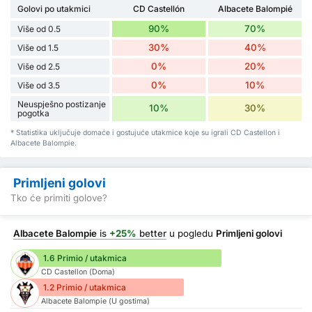
Golovi po utakmici
CD Castellón
Albacete Balompié
90%
70%
Više od 0.5
30%
40%
Više od 1.5
0%
20%
Više od 2.5
0%
10%
Više od 3.5
Neuspješno postizanje
10%
30%
pogotka
* Statistika uključuje domaće i gostujuće utakmice koje su igrali CD Castellon i
Albacete Balompie.
Primljeni golovi
Tko će primiti golove?
Albacete Balompie
is
+25%
better
u pogledu
Primljeni golovi
1.6 Primio / utakmica
CD Castellon (Doma)
1.2 Primio / utakmica
Albacete Balompie (U gostima)