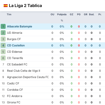
La Liga 2 Tablica
Tim
OU
Pobjeda
GZ
PG
GR
Bod.
Pr.
%
Albacete Balompie
1
0
0%
0
0
0
0
0
UD Almeria
2
0
0%
0
0
0
0
0
Burgos CF
3
0
0%
0
0
0
0
0
CD Castellon
4
0
0%
0
0
0
0
0
CD Eldense
5
0
0%
0
0
0
0
0
CD Tenerife
6
0
0%
0
0
0
0
0
CE Sabadell FC
7
0
0%
0
0
0
0
0
Real Club Celta de Vigo II
8
0
0%
0
0
0
0
0
Agrupacion Deportiva Ceuta FC
9
0
0%
0
0
0
0
0
Cadiz CF
10
0
0%
0
0
0
0
0
Cordoba CF
11
0
0%
0
0
0
0
0
FC Andorra
12
0
0%
0
0
0
0
0
Girona FC
13
0
0%
0
0
0
0
0