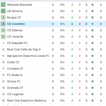
Albacete Balompie
1
0
0%
0
0
0
0
0
UD Almeria
2
0
0%
0
0
0
0
0
Burgos CF
3
0
0%
0
0
0
0
0
CD Castellon
4
0
0%
0
0
0
0
0
CD Eldense
5
0
0%
0
0
0
0
0
CD Tenerife
6
0
0%
0
0
0
0
0
CE Sabadell FC
7
0
0%
0
0
0
0
0
Real Club Celta de Vigo II
8
0
0%
0
0
0
0
0
Agrupacion Deportiva Ceuta FC
9
0
0%
0
0
0
0
0
Cadiz CF
10
0
0%
0
0
0
0
0
Cordoba CF
11
0
0%
0
0
0
0
0
FC Andorra
12
0
0%
0
0
0
0
0
Girona FC
13
0
0%
0
0
0
0
0
Granada CF
14
0
0%
0
0
0
0
0
CD Leganes
15
0
0%
0
0
0
0
0
Real Club Deportivo Mallorca
16
0
0%
0
0
0
0
0