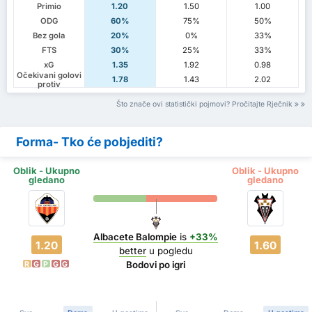
Primio
1.20
1.50
1.00
ODG
60%
75%
50%
Bez gola
20%
0%
33%
FTS
30%
25%
33%
xG
1.35
1.92
0.98
Očekivani golovi
1.78
1.43
2.02
protiv
Što znače ovi statistički pojmovi? Pročitajte Rječnik
Forma- Tko će pobjediti?
Oblik - Ukupno
Oblik - Ukupno
gledano
gledano
Albacete Balompie
is
+33%
1.20
1.60
better
u pogledu
Bodovi po igri
R
G
P
G
G