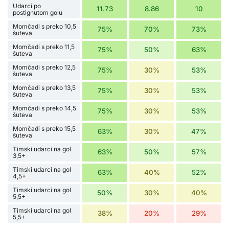
Udarci po
11.73
8.86
10
postignutom golu
Momčadi s preko 10,5
75%
70%
73%
šuteva
Momčadi s preko 11,5
75%
50%
63%
šuteva
Momčadi s preko 12,5
75%
30%
53%
šuteva
Momčadi s preko 13,5
75%
30%
53%
šuteva
Momčadi s preko 14,5
75%
30%
53%
šuteva
Momčadi s preko 15,5
63%
30%
47%
šuteva
Timski udarci na gol
63%
50%
57%
3,5+
Timski udarci na gol
63%
40%
52%
4,5+
Timski udarci na gol
50%
30%
40%
5,5+
Timski udarci na gol
38%
20%
29%
5,5+