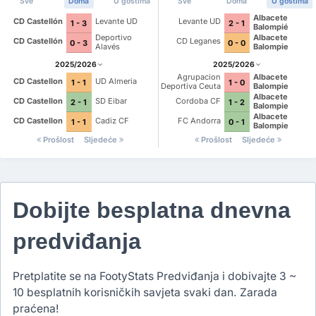
Sve
Doma
U gostima
Sve
Doma
U gostima
Albacete
CD Castellón
Levante UD
Levante UD
1 - 3
2 - 1
Balompié
Deportivo
Albacete
CD Castellón
CD Leganes
0 - 3
0 - 0
Alavés
Balompie
2025/2026
2025/2026
Agrupacion
Albacete
CD Castellon
UD Almeria
1 - 1
1 - 0
Deportiva Ceuta
Balompie
FC
Albacete
CD Castellon
SD Eibar
Cordoba CF
2 - 1
1 - 2
Balompie
Albacete
CD Castellon
Cadiz CF
FC Andorra
1 - 1
0 - 1
Balompie
Prošlost
Sljedeće
Prošlost
Sljedeće
Dobijte besplatna dnevna
predviđanja
Pretplatite se na FootyStats Predviđanja i dobivajte 3 ~
10 besplatnih korisničkih savjeta svaki dan. Zarada
praćena!