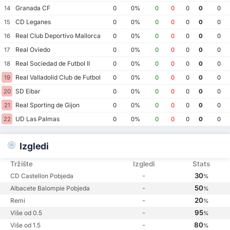
Granada CF
14
0
0%
0
0
0
0
0
CD Leganes
15
0
0%
0
0
0
0
0
Real Club Deportivo Mallorca
16
0
0%
0
0
0
0
0
Real Oviedo
17
0
0%
0
0
0
0
0
Real Sociedad de Futbol II
18
0
0%
0
0
0
0
0
Real Valladolid Club de Futbol
19
0
0%
0
0
0
0
0
SD Eibar
20
0
0%
0
0
0
0
0
Real Sporting de Gijon
21
0
0%
0
0
0
0
0
UD Las Palmas
22
0
0%
0
0
0
0
0
Izgledi
Tržište
Izgledi
Stats
-
30
CD Castellon Pobjeda
%
-
50
Albacete Balompie Pobjeda
%
-
20
Remi
%
-
95
Više od 0.5
%
-
80
Više od 1.5
%