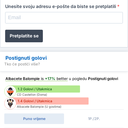
Unesite svoju adresu e-pošte da biste se pretplatili
*
Pretplatite se
Postignuti golovi
Tko će postići više?
Albacete Balompie
is
+17%
better
u pogledu
Postignuti golovi
1.2 Golovi / Utakmica
CD Castellon (Doma)
1.4 Golovi / Utakmica
Albacete Balompie (U gostima)
Puno vrijeme
1P./2P.