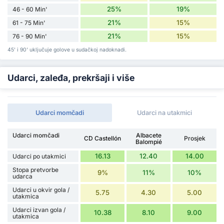
25%
19%
46 - 60 Min'
21%
15%
61 - 75 Min'
21%
15%
76 - 90 Min'
45' i 90' uključuje golove u sudačkoj nadoknadi.
Udarci, zaleđa, prekršaji i više
Udarci momčadi
Udarci na utakmici
Udarci momčadi
Albacete
CD Castellón
Prosjek
Balompié
16.13
12.40
14.00
Udarci po utakmici
Stopa pretvorbe
9%
11%
10%
udarca
Udarci u okvir gola /
5.75
4.30
5.00
utakmica
Udarci izvan gola /
10.38
8.10
9.00
utakmica