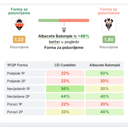
Forma za
Forma za
poluvrijeme
poluvrijeme
Albacete Balompie
is
+48%
1.22
1.80
better
u pogledu
Poluvrijeme
Poluvrijeme
Forma za poluvrijeme
1P/2P Forma
CD Castellón
Albacete Balompié
22%
50%
Pobjede 1P
22%
20%
Pobjede 2P
56%
30%
Neriješenih 1P
44%
40%
Neriješene 2P
22%
20%
Porazi 1P
33%
40%
Porazi 2P