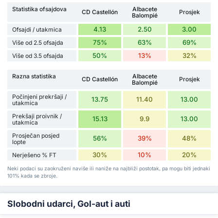
Statistika ofsajdova
Albacete
CD Castellón
Prosjek
Balompié
4.13
2.50
3.00
Ofsajdi / utakmica
75%
63%
69%
Više od 2.5 ofsajda
50%
13%
32%
Više od 3.5 ofsajda
Razna statistika
Albacete
CD Castellón
Prosjek
Balompié
Počinjeni prekršaji /
13.75
11.40
13.00
utakmica
Prekšaji proivnik /
15.13
9.9
13.00
utakmica
Prosječan posjed
56%
39%
48%
lopte
30%
10%
20%
Nerješeno % FT
Neki podaci su zaokruženi naviše ili naniže na najbliži postotak, pa mogu biti jednaki
101% kada se zbroje.
Slobodni udarci, Gol-aut i auti