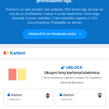
profitabilnih liga.
Premium će vam donijeti više pobjeda. 500 ekstra liga za koje se
zna da su profitabilne i manje ih prate kladionice. Osim toga,
dobivate Corner statistike i Card statistike zajedno s CSV
preuzimanjima. Pretplatite se danas!
PRIDRUŽITE SE PREMIUMU SADA
Kartoni
UNLOCK
Ukupni broj kartona/utakmica
* Zbroj kartona po utakmici između CD Castellon i
Albacete Balompie
Kartoni
Kartoni
/ utakmica
/ utakmica