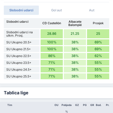
Slobodni udarci
Gol aut
Aut
Slobodni udarci
Albacete
CD Castellón
Prosjek
Balompié
Slobodni udarci na
28.86
21.25
25
utkm. Prosj.
100%
38%
69%
SU Ukupno 20.5+
100%
38%
69%
SU Ukupno 21.5+
86%
38%
62%
SU Ukupno 22.5+
71%
38%
55%
SU Ukupno 23.5+
71%
38%
55%
SU Ukupno 24.5+
71%
38%
55%
SU Ukupno 25.5+
Tablica lige
Tim
OU
Pobjeda
GZ
PG
GR
Bod.
Pr.
%