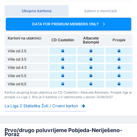
Ukupno kartona
katoni u momčadi
DATA FOR PREMIUM MEMBERS ONLY
Kartoni na utakmici
Albacete
CD Castellón
Prosjek
Balompié
Više od 2.5
Više od 3.5
Više od 4.5
Više od 5.5
Više od 6,5
Kartice ukupnog broja utakmica za CD Castellon i Albacete Balompie. Prosjek lige je
prosjek La Liga 2. Bilo je 0 kartona u 0 utakmicama u sezoni 2026/2027.
La Liga 2 Statistika Žuti / Crveni karton
Prvo/drugo poluvrijeme Pobjeda-Neriješeno-
Poraz