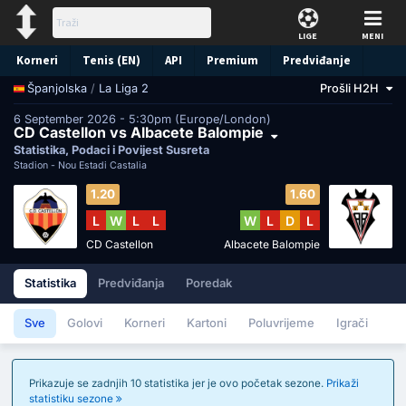
LIGE
MENI
Korneri
Tenis (EN)
API
Premium
Predviđanje
/
La Liga 2
Prošli H2H
Španjolska
6 September 2026 - 5:30pm (Europe/London)
CD Castellon vs Albacete Balompie
Statistika, Podaci i Povijest Susreta
Stadion -
Nou Estadi Castalia
1.20
1.60
L
W
L
L
W
L
D
L
CD Castellon
Albacete Balompie
Statistika
Predviđanja
Poredak
Sve
Golovi
Korneri
Kartoni
Poluvrijeme
Igrači
Prikazuje se zadnjih 10 statistika jer je ovo početak sezone.
Prikaži
statistiku sezone