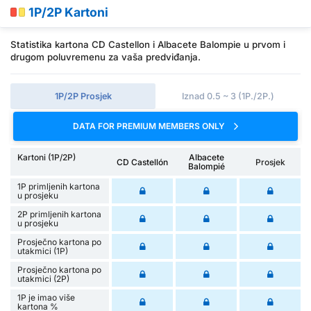
1P/2P Kartoni
Statistika kartona CD Castellon i Albacete Balompie u prvom i
drugom poluvremenu za vaša predviđanja.
1P/2P Prosjek
Iznad 0.5 ~ 3 (1P./2P.)
DATA FOR PREMIUM MEMBERS ONLY
Kartoni (1P/2P)
Albacete
CD Castellón
Prosjek
Balompié
1P primljenih kartona
u prosjeku
2P primljenih kartona
u prosjeku
Prosječno kartona po
utakmici (1P)
Prosječno kartona po
utakmici (2P)
1P je imao više
kartona %