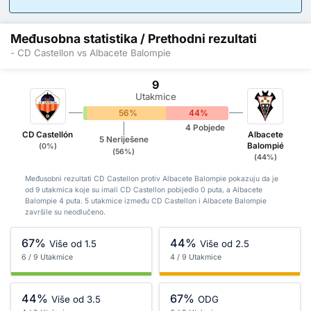
Međusobna statistika / Prethodni rezultati
- CD Castellon vs Albacete Balompie
9
Utakmice
0%
56%
44%
4 Pobjede
CD Castellón
Albacete
5 Neriješene
Balompié
(0%)
(56%)
(44%)
Međusobni rezultati CD Castellon protiv Albacete Balompie pokazuju da je
od 9 utakmica koje su imali CD Castellon pobijedio 0 puta, a Albacete
Balompie 4 puta. 5 utakmice između CD Castellon i Albacete Balompie
završile su neodlučeno.
67%
44%
Više od 1.5
Više od 2.5
6 / 9 Utakmice
4 / 9 Utakmice
44%
67%
Više od 3.5
ODG