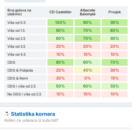
Broj golova na
Albacete
CD Castellón
Prosjek
utakmici
Balompié
100%
90%
95%
Više od 0.5
90%
70%
80%
Više od 1.5
60%
70%
65%
Više od 2.5
20%
20%
20%
Više od 3.5
10%
10%
10%
Više od 4.5
80%
60%
70%
ODG
20%
40%
30%
ODG & Pobjeda
30%
0%
15%
ODG & Remi
50%
60%
55%
ODG i više od 2.5
10%
10%
10%
Ne ODG i više od 2.5
Statistika kornera
Koliko će udaraca iz kuta biti?