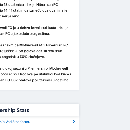
io 13 utakmica
, dok je
Hibernian FC
io 14
. 11 utakmica između ova dva tima je
o neriješeno.
well FC
je u
dobro formi kod kuće
, dok je
ian FC
u
jako dobro u gostima
.
nje utakmice
Motherwell FC
i
Hibernian FC
prosječno
2.68 golova
dok su oba tima
la pogodak u
50%
slučajeva.
 u ovoj sezoni u Premiership,
Motherwell
 prosječno
1 bodova po utakmici
kod kuće i
ian FC 1.67 bodova po utakmici
u gostima.
ership Stats
hip Vodič za formu