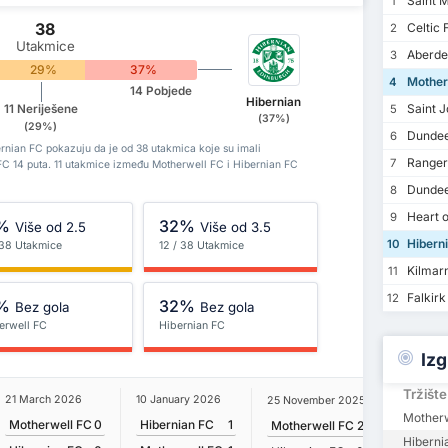
Saint M
1
38
Celtic 
2
Utakmice
Aberde
3
29%
37%
Mother
4
14 Pobjede
Hibernian
Saint J
11 Neriješene
5
(37%)
(29%)
Dundee
6
rnian FC pokazuju da je od 38 utakmica koje su imali
Ranger
7
 FC 14 puta. 11 utakmice između Motherwell FC i Hibernian FC
Dundee
8
Heart o
9
%
32%
Više od 2.5
Više od 3.5
Hibern
10
 38 Utakmice
12 / 38 Utakmice
Kilmar
11
Falkirk
12
%
32%
Bez gola
Bez gola
erwell FC
Hibernian FC
Izg
Tržište
21 March 2026
10 January 2026
25 November 2025
11 Januar
Motherw
Motherwell FC
0
Hibernian FC
1
Motherwell FC
2
Hiberni
Hiberni