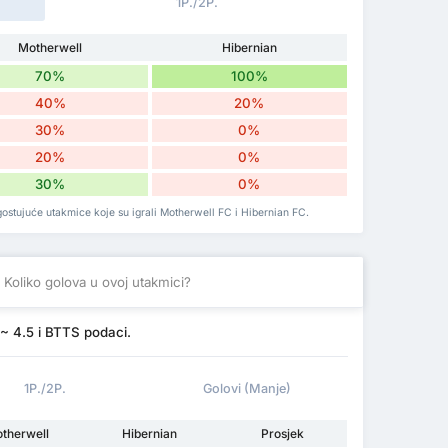
1P./2P.
Motherwell
Hibernian
70%
100%
40%
20%
30%
0%
20%
0%
30%
0%
ostujuće utakmice koje su igrali Motherwell FC i Hibernian FC.
Koliko golova u ovoj utakmici?
~ 4.5 i BTTS podaci.
1P./2P.
Golovi (Manje)
therwell
Hibernian
Prosjek