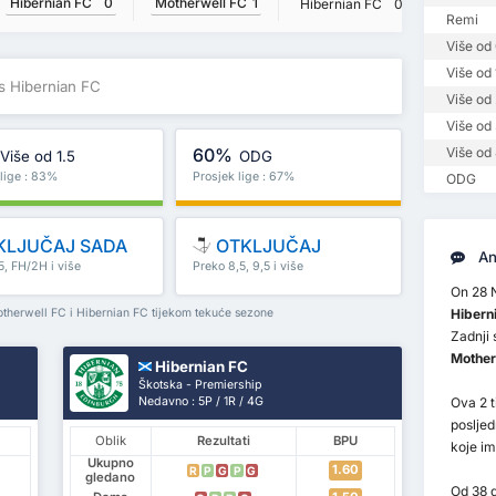
Hibernian FC
0
Motherwell FC
1
Hibernian FC
0
Motherw
Remi
Više od 
Više od 
s Hibernian FC
Više od 
Više od 
60%
Više od 
Više od 1.5
ODG
 lige : 83%
Prosjek lige : 67%
ODG
KLJUČAJ SADA
OTKLJUČAJ
An
5, FH/2H i više
Preko 8,5, 9,5 i više
On 28 
otherwell FC i Hibernian FC tijekom tekuće sezone
Hibern
Zadnji 
Motherw
Hibernian FC
Škotska - Premiership
Nedavno : 5P / 1R / 4G
Ova 2 t
posljed
Oblik
Rezultati
BPU
koje i
Ukupno
1.60
R
P
G
P
G
gledano
Od 38 