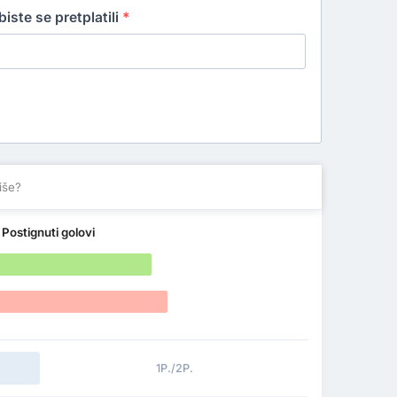
iste se pretplatili
*
iše?
u
Postignuti golovi
1P./2P.