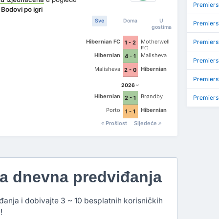
Premiers
Bodovi po igri
Sve
Doma
U
Premiers
gostima
Hibernian FC
Motherwell
Premiers
1 - 2
FC
Hibernian
Malisheva
4 - 1
Premiersh
Malisheva
Hibernian
2 - 0
Premiers
2026
Hibernian
Brøndby
Premiers
2 - 1
Porto
Hibernian
1 - 1
Prošlost
Sljedeće
na dnevna predviđanja
đanja i dobivajte 3 ~ 10 besplatnih korisničkih
!