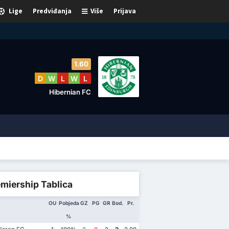
Lige
Predviđanja
Više
Prijava
1.60
D
W
L
W
L
Hibernian FC
miership Tablica
OU
Pobjeda
GZ
PG
GR
Bod.
Pr.
%