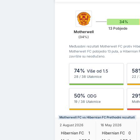
34%
13 Pobjede
Motherwell
(34%)
Međusobni rezultati Motherwell FC protiv Hibe
Motherwell FC pobijedio 13 puta, a Hibernian
završile su neodlučeno.
74%
58
Više od 1.5
28 / 38 Utakmice
22 /
50%
29
ODG
19 / 38 Utakmice
Moth
Motherwell FC vs Hibernian FC Prethodni rezultati
2 August 2026
16 May 2026
Hibernian FC
1
Hibernian FC
0