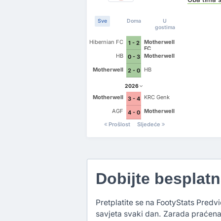
Sve
Doma
U
gostima
Hibernian FC
Motherwell
1 - 2
FC
HB
Motherwell
0 - 3
Motherwell
HB
2 - 0
2026
Motherwell
KRC Genk
3 - 4
AGF
Motherwell
4 - 0
Prošlost
Sljedeće
Dobijte besplat
Pretplatite se na FootyStats Predvi
savjeta svaki dan. Zarada praćena