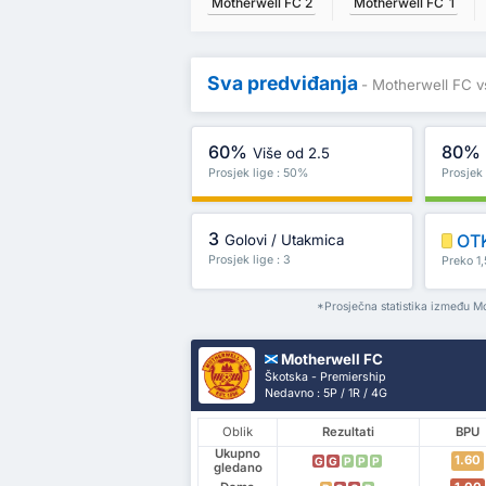
Motherwell FC
2
Motherwell FC
1
Sva predviđanja
- Motherwell FC v
60%
80%
Više od 2.5
Prosjek lige : 50%
Prosjek
3
OT
Golovi / Utakmica
Prosjek lige : 3
Preko 1,
*Prosječna statistika između M
Motherwell FC
Škotska - Premiership
Nedavno : 5P / 1R / 4G
Oblik
Rezultati
BPU
Ukupno
1.60
G
G
P
P
P
gledano