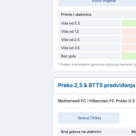
Puno vrijeme
Primio / utakmica
Više od 0.5
Više od 1.5
Više od 2.5
Više od 3.5
Bez gola
* Podaci o primljenim golovima uključuju domaće i g
Preko 2,5 & BTTS predviđanja
Motherwell FC i Hibernian FC Preko 0.5 
Golovi (Više)
Broj golova na utakmici
Mo