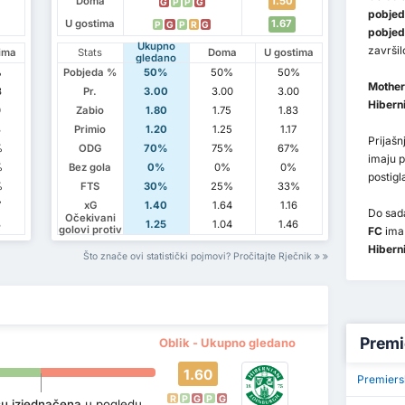
Doma
1.50
G
P
P
G
pobjed
U gostima
1.67
P
G
P
R
G
pobjed
Ukupno
završil
ima
Stats
Doma
U gostima
gledano
%
Pobjeda %
50%
50%
50%
Mother
3
Pr.
3.00
3.00
3.00
Hibern
0
Zabio
1.80
1.75
1.83
3
Primio
1.20
1.25
1.17
Prijaš
%
ODG
70%
75%
67%
imaju 
%
Bez gola
0%
0%
0%
postig
%
FTS
30%
25%
33%
7
xG
1.40
1.64
1.16
Do sada
Očekivani
3
1.25
1.04
1.46
golovi protiv
FC
ima
Hibern
Što znače ovi statistički pojmovi? Pročitajte Rječnik
Premi
Oblik - Ukupno gledano
1.60
Premiers
R
P
G
P
G
su izjednačena
u pogledu