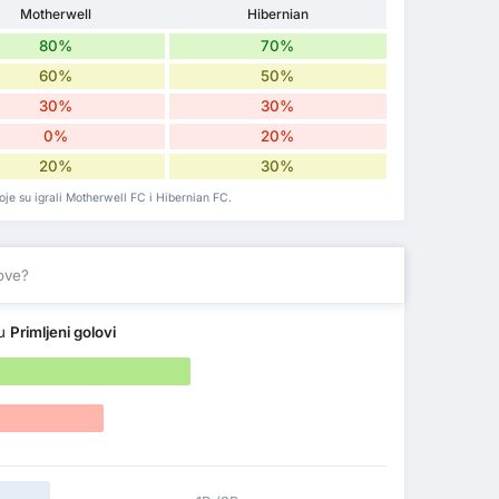
Motherwell
Hibernian
80%
70%
60%
50%
30%
30%
0%
20%
20%
30%
oje su igrali Motherwell FC i Hibernian FC.
love?
du
Primljeni golovi