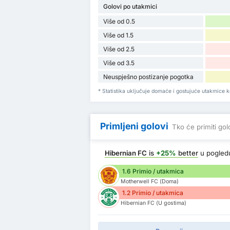
Golovi po utakmici
Više od 0.5
Više od 1.5
Više od 2.5
Više od 3.5
Neuspješno postizanje pogotka
* Statistika uključuje domaće i gostujuće utakmice k
Primljeni golovi
Tko će primiti go
Hibernian FC
is
+25%
better
u pogle
1.6 Primio / utakmica
Motherwell FC (Doma)
1.2 Primio / utakmica
Hibernian FC (U gostima)