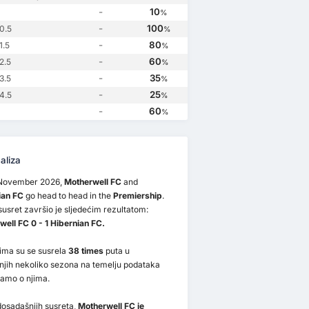
Hibernian FC
3
Motherwell FC
2
ell FC
1
Motherwell FC
0
-
10
%
-
100
0.5
%
-
80
1.5
%
-
60
2.5
%
-
35
3.5
%
-
25
4.5
%
-
60
%
aliza
November 2026,
Motherwell FC
and
ian FC
go head to head in the
Premiership
.
susret završio je sljedećim rezultatom:
ell FC 0 - 1 Hibernian FC.
ima su se susrela
38 times
puta u
njih nekoliko sezona na temelju podataka
mamo o njima.
dosadašnjih susreta,
Motherwell FC je