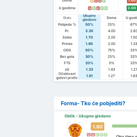
Doma
1.00
R
G
G
P
U gostima
2.00
G
P
G
P
P
Ukupno
Stats
Doma
U gost
gledano
Pobjeda %
50%
25%
67
Pr.
3.30
4.00
2.8
Zabio
1.70
2.00
1.5
Primio
1.60
2.00
1.3
ODG
50%
75%
33
Bez gola
30%
25%
33
FTS
20%
0%
33
xG
1.33
1.43
1.2
Očekivani
1.61
1.27
1.8
golovi protiv
Forma- Tko će pobjediti?
Oblik - Ukupno gledano
1.60
G
G
P
P
P
Oba tima 