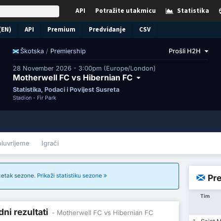
API
Potražite utakmicu
Statistika
(EN)
API
Premium
Predviđanje
CSV
/
Premiership
Prošli H2H
Škotska
28 November 2026 - 3:00pm (Europe/London)
Motherwell FC vs Hibernian FC
Statistika, Podaci i Povijest Susreta
Stadion -
Fir Park
oluvrijeme
Igrači
očetak sezone.
Prikaži statistiku sezone
Pre
Tim
ni rezultati
- Motherwell FC vs Hibernian FC