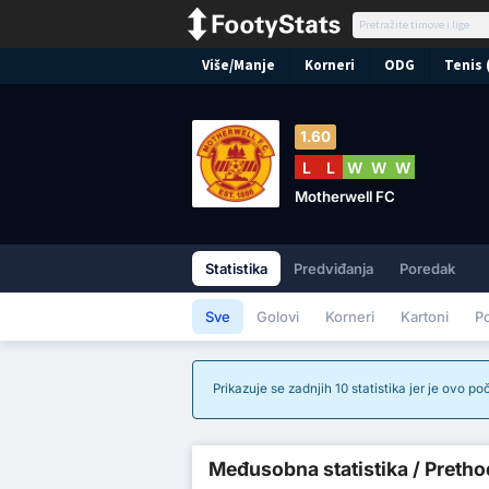
Više/Manje
Korneri
ODG
Tenis 
1.60
L
L
W
W
W
Motherwell FC
Statistika
Predviđanja
Poredak
Sve
Golovi
Korneri
Kartoni
P
Prikazuje se zadnjih 10 statistika jer je ovo p
Međusobna statistika / Prethod