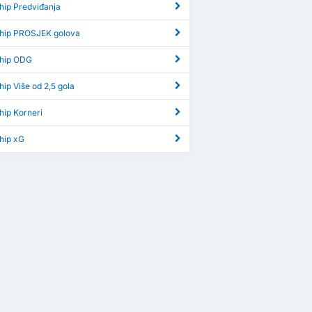
hip Predviđanja
hip PROSJEK golova
hip ODG
ip Više od 2,5 gola
hip Korneri
hip xG