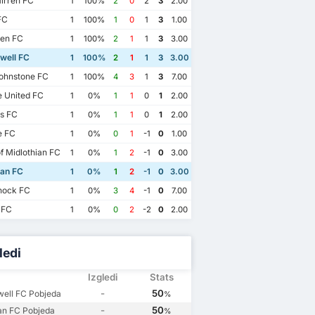
irren FC
1
100%
2
0
2
3
2.00
FC
1
100%
1
0
1
3
1.00
en FC
1
100%
2
1
1
3
3.00
well FC
1
100%
2
1
1
3
3.00
ohnstone FC
1
100%
4
3
1
3
7.00
 United FC
1
0%
1
1
0
1
2.00
s FC
1
0%
1
1
0
1
2.00
 FC
1
0%
0
1
-1
0
1.00
f Midlothian FC
1
0%
1
2
-1
0
3.00
ian FC
1
0%
1
2
-1
0
3.00
nock FC
1
0%
3
4
-1
0
7.00
 FC
1
0%
0
2
-2
0
2.00
ledi
Izgledi
Stats
y 2025
30 November 2024
5 October 2024
15 May 2024
-
50
ell FC Pobjeda
%
an FC
3
Motherwell FC
0
Hibernian FC
1
Hibernian FC
3
-
50
an FC Pobjeda
%