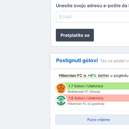
Unesite svoju adresu e-pošte da b
Pretplatite se
Postignuti golovi
Tko će postići v
Hibernian FC
is
+6%
better
u pogled
1.7 Golovi / Utakmica
Motherwell FC (Doma)
1.8 Golovi / Utakmica
Hibernian FC (U gostima)
Puno vrijeme