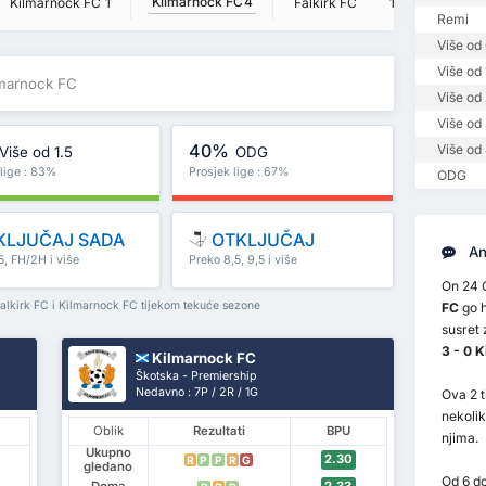
Kilmarnock FC
4
Kilmarnock FC
1
Falkirk FC
1
Kilmarn
Remi
Više od 
Više od 
ilmarnock FC
Više od 
Više od 
40%
Više od 
Više od 1.5
ODG
 lige : 83%
Prosjek lige : 67%
ODG
KLJUČAJ SADA
OTKLJUČAJ
An
5, FH/2H i više
Preko 8,5, 9,5 i više
On 24 
Falkirk FC i Kilmarnock FC tijekom tekuće sezone
FC
go h
susret 
3 - 0 
Kilmarnock FC
Škotska - Premiership
Nedavno : 7P / 2R / 1G
Ova 2 t
nekoli
Oblik
Rezultati
BPU
njima.
Ukupno
2.30
R
P
P
R
G
gledano
Od 6 do