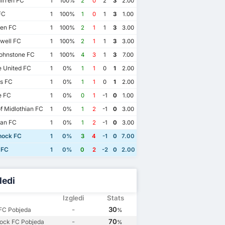
irren FC
1
100%
2
0
2
3
2.00
FC
1
100%
1
0
1
3
1.00
en FC
1
100%
2
1
1
3
3.00
well FC
1
100%
2
1
1
3
3.00
ohnstone FC
1
100%
4
3
1
3
7.00
 United FC
1
0%
1
1
0
1
2.00
s FC
1
0%
1
1
0
1
2.00
 FC
1
0%
0
1
-1
0
1.00
f Midlothian FC
1
0%
1
2
-1
0
3.00
ian FC
1
0%
1
2
-1
0
3.00
nock FC
1
0%
3
4
-1
0
7.00
 FC
1
0%
0
2
-2
0
2.00
ledi
Izgledi
Stats
r 2020
-
30
 FC Pobjeda
%
 FC
3
-
70
ock FC Pobjeda
%