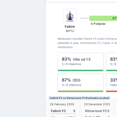
6
4 Pobjede
Falkirk
(67%)
Međusobni rezultati Falkirk FC protiv Kilmarn
pobijedio 4 puta, a Kilmarnock FC 2 puta. 0 u
neodlučeno.
83%
83
Više od 1.5
5 / 6 Utakmice
5 / 
67%
33
ODG
4 / 6 Utakmice
Falki
Falkirk FC vs Kilmarnock FC Prethodni rezultati
28 February 2026
20 December 2025
Falkirk FC
5
Kilmarnock FC
0