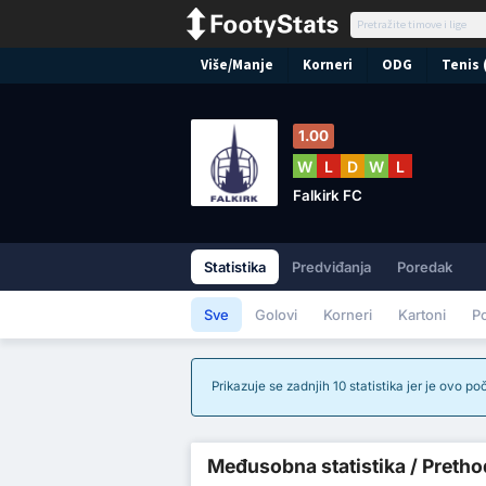
Više/Manje
Korneri
ODG
Tenis 
1.00
W
L
D
W
L
Falkirk FC
Statistika
Predviđanja
Poredak
Sve
Golovi
Korneri
Kartoni
P
Prikazuje se zadnjih 10 statistika jer je ovo p
Međusobna statistika / Prethod