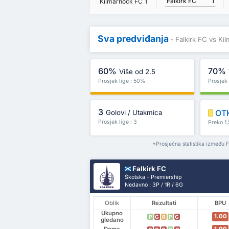
Falkirk FC
1
Kilmarnock FC
1
Sva predviđanja
- Falkirk FC vs K
60%
70%
Više od 2.5
Prosjek lige : 50%
Prosjek
3
OT
Golovi / Utakmica
Prosjek lige : 3
Preko 1,
*Prosječna statistika između 
Falkirk FC
Škotska - Premiership
Nedavno : 3P / 1R / 6G
Oblik
Rezultati
BPU
Ukupno
1.00
P
G
R
P
G
gledano