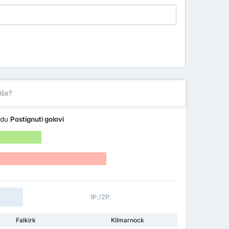
iše?
edu
Postignuti golovi
1P./2P.
Falkirk
Kilmarnock