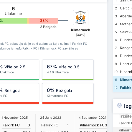
Saint M
1
6
Celtic 
2
Utakmice
Aberde
3
7%
0%
33%
Mother
4
2 Pobjede
Kilmarnock
Saint J
5
(33%)
Dundee
6
ock FC pokazuju da je od 6 utakmica koje su imali Falkirk FC
Ranger
7
takmice između Falkirk FC i Kilmarnock FC završile su
Dundee
8
Heart o
9
%
67%
Više od 2.5
Više od 3.5
Hibern
10
6 Utakmice
4 / 6 Utakmice
Kilmar
11
Falkirk
12
%
0%
Bez gola
Bez gola
rk FC
Kilmarnock FC
Izg
Tržište
1 November 2025
24 June 2022
4 September 2021
6 Octobe
Falkirk
Falkirk FC
3
Falkirk FC
1
Kilmarnock FC
3
Falkirk
Kilmarn