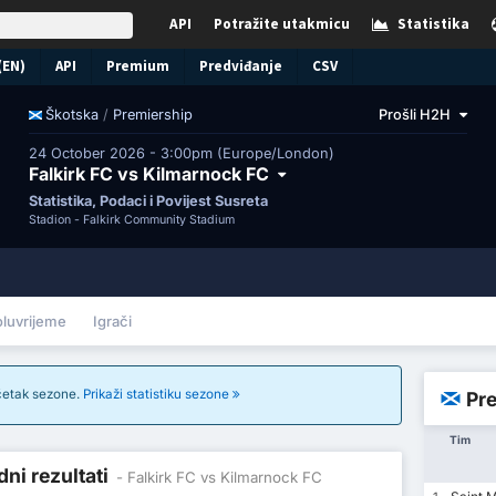
API
Potražite utakmicu
Statistika
(EN)
API
Premium
Predviđanje
CSV
/
Premiership
Prošli H2H
Škotska
24 October 2026 - 3:00pm (Europe/London)
Falkirk FC vs Kilmarnock FC
Statistika, Podaci i Povijest Susreta
Stadion -
Falkirk Community Stadium
oluvrijeme
Igrači
očetak sezone.
Prikaži statistiku sezone
Pre
Tim
ni rezultati
- Falkirk FC vs Kilmarnock FC