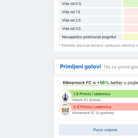
Više od 0.5
Više od 1.5
Više od 2.5
Više od 3.5
Neuspješno postizanje pogotka
* Statistika uključuje domaće i gostujuće utakmice k
Primljeni golovi
Tko će primiti go
Kilmarnock FC
is
+56%
better
u pogl
1.8 Primio / utakmica
Falkirk FC (Doma)
0.8 Primio / utakmica
Kilmarnock FC (U gostima)
Puno vrijeme