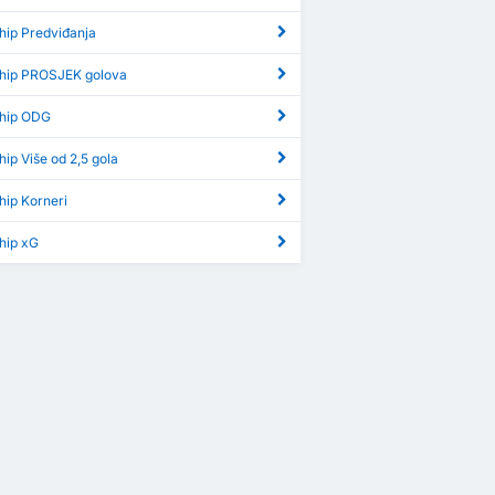
hip Predviđanja
hip PROSJEK golova
hip ODG
ip Više od 2,5 gola
hip Korneri
hip xG