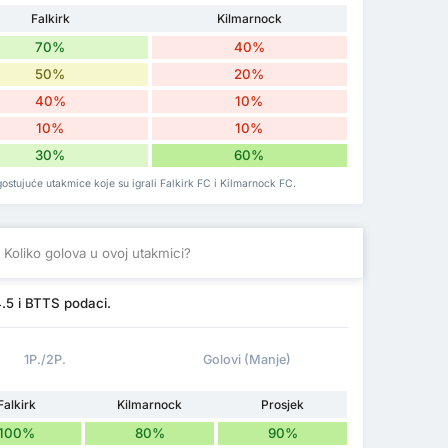
Falkirk
Kilmarnock
70%
40%
50%
20%
40%
10%
10%
10%
30%
60%
ostujuće utakmice koje su igrali Falkirk FC i Kilmarnock FC.
Koliko golova u ovoj utakmici?
4.5 i BTTS podaci.
1P./2P.
Golovi (Manje)
Falkirk
Kilmarnock
Prosjek
100%
80%
90%