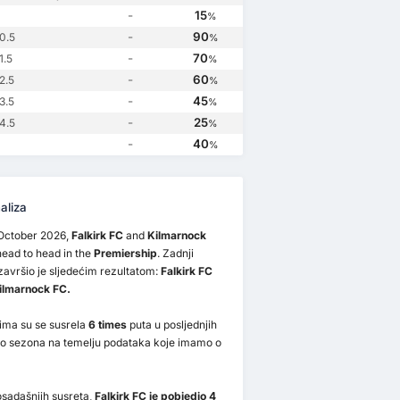
ock FC
0
-
15
%
-
90
0.5
%
-
70
1.5
%
-
60
2.5
%
-
45
3.5
%
-
25
4.5
%
-
40
%
aliza
October 2026,
Falkirk FC
and
Kilmarnock
ead to head in the
Premiership
. Zadnji
završio je sljedećim rezultatom:
Falkirk FC
Kilmarnock FC.
ima su se susrela
6 times
puta u posljednjih
ko sezona na temelju podataka koje imamo o
sadašnjih susreta,
Falkirk FC je pobjedio 4