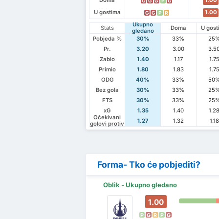
Doma
1.00
G
G
G
P
G
U gostima
1.00
G
G
P
R
Ukupno
Stats
Doma
U gost
gledano
Pobjeda %
30%
33%
25
Pr.
3.20
3.00
3.5
Zabio
1.40
1.17
1.7
Primio
1.80
1.83
1.7
ODG
40%
33%
50
Bez gola
30%
33%
25
FTS
30%
33%
25
xG
1.35
1.40
1.2
Očekivani
1.27
1.32
1.18
golovi protiv
Forma- Tko će pobjediti?
Oblik - Ukupno gledano
1.00
P
G
R
P
G