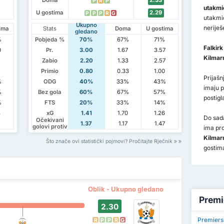
Doma
2.33
P
R
P
utakmi
U gostima
2.29
P
P
P
R
G
utakmic
Ukupno
neriješ
ima
Stats
Doma
U gostima
gledano
%
Pobjeda %
70%
67%
71%
Falkirk
0
Pr.
3.00
1.67
3.57
Kilmar
5
Zabio
2.20
1.33
2.57
5
Primio
0.80
0.33
1.00
Prijaš
%
ODG
40%
33%
43%
imaju 
%
Bez gola
60%
67%
57%
postig
%
FTS
20%
33%
14%
8
xG
1.41
1.70
1.26
Do sada
Očekivani
1.37
1.17
1.47
golovi protiv
ima pr
Kilmar
Što znače ovi statistički pojmovi? Pročitajte Rječnik
gostim
Oblik - Ukupno gledano
Premi
2.30
Premiers
R
P
P
R
G