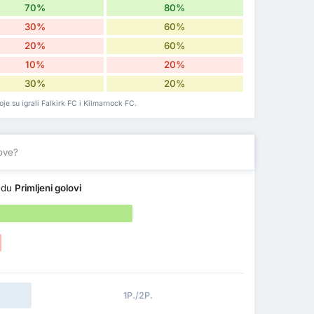
70%
80%
30%
60%
20%
60%
10%
20%
30%
20%
oje su igrali Falkirk FC i Kilmarnock FC.
love?
edu
Primljeni golovi
1P./2P.