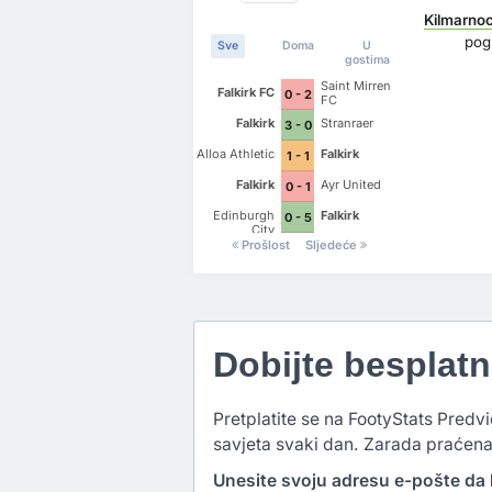
Kilmarno
pog
Sve
Doma
U
gostima
Saint Mirren
Falkirk FC
0 - 2
FC
Falkirk
Stranraer
3 - 0
Alloa Athletic
Falkirk
1 - 1
Falkirk
Ayr United
0 - 1
Edinburgh
Falkirk
0 - 5
City
Prošlost
Sljedeće
Dobijte besplat
Pretplatite se na FootyStats Predvi
savjeta svaki dan. Zarada praćena
Unesite svoju adresu e-pošte da b