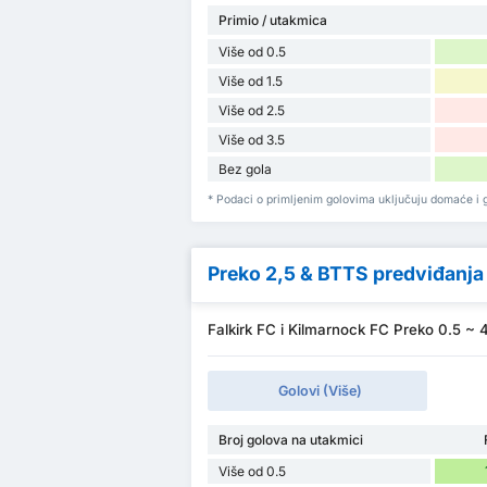
Primio / utakmica
Više od 0.5
Više od 1.5
Više od 2.5
Više od 3.5
Bez gola
* Podaci o primljenim golovima uključuju domaće i g
Preko 2,5 & BTTS predviđanja
Falkirk FC i Kilmarnock FC Preko 0.5 ~ 
Golovi (Više)
Broj golova na utakmici
Više od 0.5