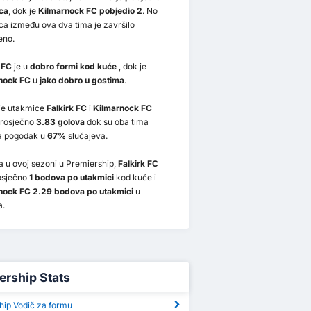
ca
, dok je
Kilmarnock FC pobjedio 2
. No
a između ova dva tima je završilo
eno.
 FC
je u
dobro formi kod kuće
, dok je
nock FC
u
jako dobro u gostima
.
nje utakmice
Falkirk FC
i
Kilmarnock FC
prosječno
3.83 golova
dok su oba tima
la pogodak u
67%
slučajeva.
 u ovoj sezoni u Premiership,
Falkirk FC
osječno
1 bodova po utakmici
kod kuće i
nock FC 2.29 bodova po utakmici
u
a.
ership Stats
hip Vodič za formu