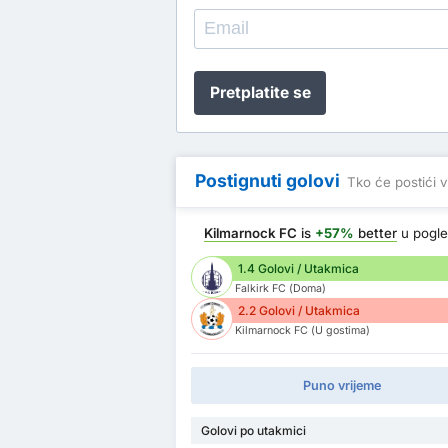
Pretplatite se
Postignuti golovi
Tko će postići v
Kilmarnock FC
is
+57%
better
u pogl
1.4 Golovi / Utakmica
Falkirk FC (Doma)
2.2 Golovi / Utakmica
Kilmarnock FC (U gostima)
Puno vrijeme
Golovi po utakmici