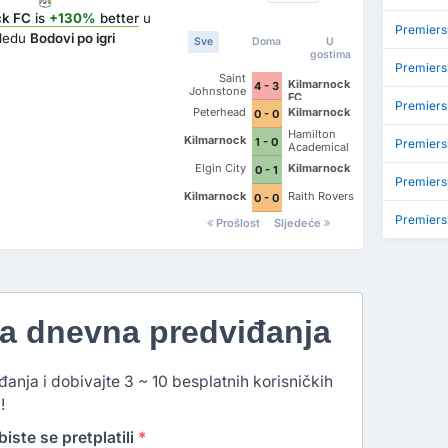
ck FC
is
+130%
better
u
Premiers
ledu
Bodovi po igri
Sve
Doma
U
gostima
Premiers
Saint
Kilmarnock
4 - 3
Johnstone
FC
FC
Premiers
Peterhead
Kilmarnock
0 - 0
Hamilton
Kilmarnock
1 - 0
Premiersh
Academical
Elgin City
Kilmarnock
0 - 1
Premiers
Kilmarnock
Raith Rovers
0 - 0
Premiers
Prošlost
Sljedeće
na dnevna predviđanja
đanja i dobivajte 3 ~ 10 besplatnih korisničkih
!
iste se pretplatili
*