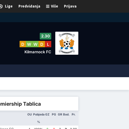
Lige
Predviđanja
Više
Prijava
2.30
D
W
W
D
L
Kilmarnock FC
miership Tablica
OU
Pobjeda
GZ
PG
GR
Bod.
Pr.
%