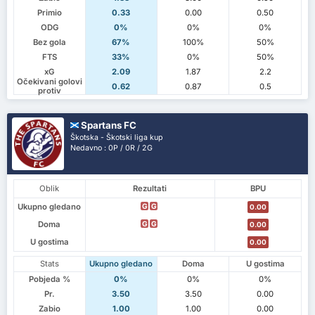
Primio
0.33
0.00
0.50
ODG
0%
0%
0%
Bez gola
67%
100%
50%
FTS
33%
0%
50%
xG
2.09
1.87
2.2
Očekivani golovi
0.62
0.87
0.5
protiv
Spartans FC
Škotska - Škotski liga kup
Nedavno : 0P / 0R / 2G
Oblik
Rezultati
BPU
Ukupno gledano
G
G
0.00
Doma
G
G
0.00
U gostima
0.00
Stats
Ukupno gledano
Doma
U gostima
Pobjeda %
0%
0%
0%
Pr.
3.50
3.50
0.00
Zabio
1.00
1.00
0.00