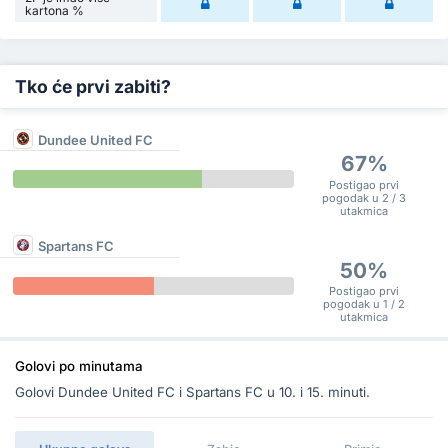
kartona %
Tko će prvi zabiti?
Dundee United FC
67%
Postigao prvi
pogodak u 2 / 3
utakmica
Spartans FC
50%
Postigao prvi
pogodak u 1 / 2
utakmica
Golovi po minutama
Golovi Dundee United FC i Spartans FC u 10. i 15. minuti.