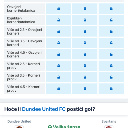
Osvojeni
korneri/utakmica
Izgubljeni
korneri/utakmica
Više od 2.5 - Osvojeni
korneri
Više od 3.5 - Osvojeni
korneri
Više od 4.5 - Osvojeni
korneri
Više od 2.5 - Korneri
protiv
Više od 3.5 - Korneri
protiv
Više od 4.5 - Korneri
protiv
Hoće li
Dundee United FC
postići gol?
Dundee United
Spartans
Velika šansa