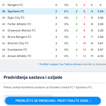
Rangers FC
37
0
0%
0
0
0
0
Spartans FC
38
2
0%
2
5
-3
3.50
Elgin City FC
39
3
0%
2
7
-5
3.00
Forfar Athletic FC
40
2
0%
0
6
-6
3.00
Greenock Morton FC
41
3
0%
0
6
-6
2.00
Brora Rangers FC
42
3
0%
1
8
-7
3.00
Brechin City FC
43
3
0%
1
10
-9
3.67
Dumbarton FC
44
3
0%
4
13
-9
5.67
Annan Athletic FC
45
3
0%
1
12
-11
4.33
*
Scottish League Cup Tablica obrasca
također je dostupna
Predviđanja sastava i ozljede
Prikaz zadnje korištene postave za Dundee United FC i Spartans FC.
Dundee United FC
Spartans FC
PRIDRUŽITE SE PREMIUMU. PROFITIRAJTE SADA.