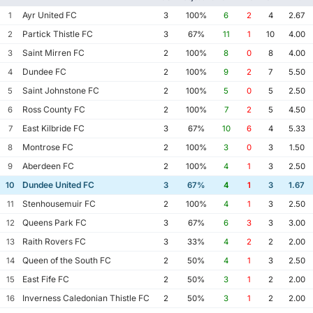
Ayr United FC
1
3
100%
6
2
4
2.67
Partick Thistle FC
2
3
67%
11
1
10
4.00
Saint Mirren FC
3
2
100%
8
0
8
4.00
Dundee FC
4
2
100%
9
2
7
5.50
Saint Johnstone FC
5
2
100%
5
0
5
2.50
Ross County FC
6
2
100%
7
2
5
4.50
East Kilbride FC
7
3
67%
10
6
4
5.33
Montrose FC
8
2
100%
3
0
3
1.50
Aberdeen FC
9
2
100%
4
1
3
2.50
Dundee United FC
10
3
67%
4
1
3
1.67
Stenhousemuir FC
11
2
100%
4
1
3
2.50
Queens Park FC
12
3
67%
6
3
3
3.00
Raith Rovers FC
13
3
33%
4
2
2
2.00
Queen of the South FC
14
2
50%
4
1
3
2.50
East Fife FC
15
2
50%
3
1
2
2.00
Inverness Caledonian Thistle FC
16
2
50%
3
1
2
2.00