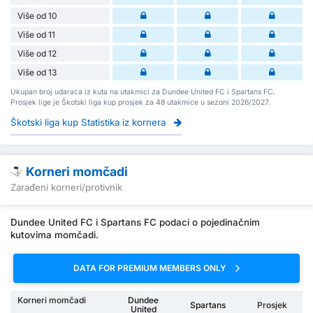
Više od 10
Više od 11
Više od 12
Više od 13
Ukupan broj udaraca iz kuta na utakmici za Dundee United FC i Spartans FC.
Prosjek lige je Škotski liga kup prosjek za 48 utakmice u sezoni 2026/2027.
Škotski liga kup Statistika iz kornera
Korneri momčadi
Zarađeni korneri/protivnik
Dundee United FC i Spartans FC podaci o pojedinačnim
kutovima momčadi.
DATA FOR PREMIUM MEMBERS ONLY
Korneri momčadi
Dundee
Spartans
Prosjek
United