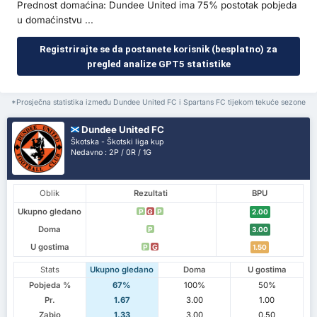
Prednost domaćina: Dundee United ima 75% postotak pobjeda
u domaćinstvu ...
Registrirajte se da postanete korisnik (besplatno) za
pregled analize GPT5 statistike
*Prosječna statistika između Dundee United FC i Spartans FC tijekom tekuće sezone
Dundee United FC
Škotska - Škotski liga kup
Nedavno : 2P / 0R / 1G
Oblik
Rezultati
BPU
Ukupno gledano
P
G
P
2.00
Doma
P
3.00
U gostima
P
G
1.50
Stats
Ukupno gledano
Doma
U gostima
Pobjeda %
67%
100%
50%
Pr.
1.67
3.00
1.00
Zabio
1.33
3.00
0.50