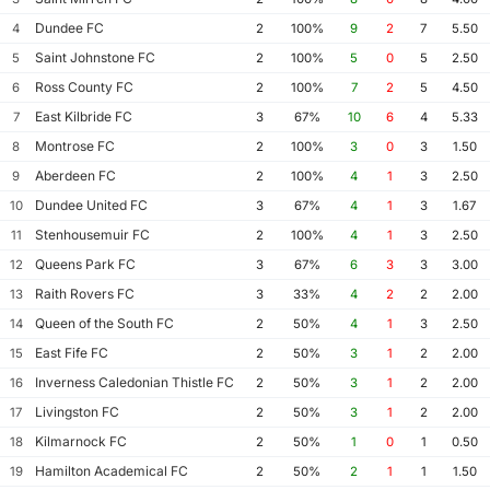
Dundee FC
4
2
100%
9
2
7
5.50
Saint Johnstone FC
5
2
100%
5
0
5
2.50
Ross County FC
6
2
100%
7
2
5
4.50
East Kilbride FC
7
3
67%
10
6
4
5.33
Montrose FC
8
2
100%
3
0
3
1.50
Aberdeen FC
9
2
100%
4
1
3
2.50
Dundee United FC
10
3
67%
4
1
3
1.67
Stenhousemuir FC
11
2
100%
4
1
3
2.50
Queens Park FC
12
3
67%
6
3
3
3.00
Raith Rovers FC
13
3
33%
4
2
2
2.00
Queen of the South FC
14
2
50%
4
1
3
2.50
East Fife FC
15
2
50%
3
1
2
2.00
Inverness Caledonian Thistle FC
16
2
50%
3
1
2
2.00
Livingston FC
17
2
50%
3
1
2
2.00
Kilmarnock FC
18
2
50%
1
0
1
0.50
Hamilton Academical FC
19
2
50%
2
1
1
1.50