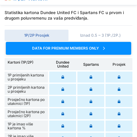
Statistika kartona Dundee United FC i Spartans FC u prvom i
drugom poluvremenu za vaša predviđanja.
1P/2P Prosjek
Iznad 0.5 ~ 3 (1P./2P.)
DATA FOR PREMIUM MEMBERS ONLY
Kartoni (1P/2P)
Dundee
Spartans
Prosjek
United
1P primljenih kartona
u prosjeku
2P primljenih kartona
u prosjeku
Prosječno kartona po
utakmici (1P)
Prosječno kartona po
utakmici (2P)
1P je imao više
kartona %
2P je imao više