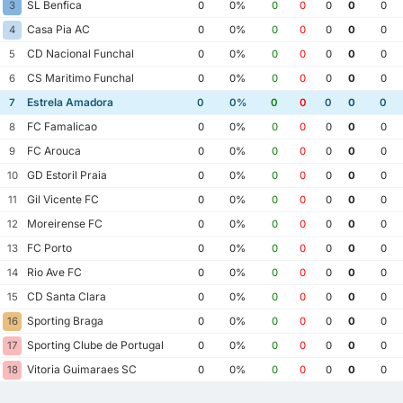
SL Benfica
3
0
0%
0
0
0
0
0
Casa Pia AC
4
0
0%
0
0
0
0
0
CD Nacional Funchal
5
0
0%
0
0
0
0
0
CS Maritimo Funchal
6
0
0%
0
0
0
0
0
Estrela Amadora
7
0
0%
0
0
0
0
0
FC Famalicao
8
0
0%
0
0
0
0
0
FC Arouca
9
0
0%
0
0
0
0
0
GD Estoril Praia
10
0
0%
0
0
0
0
0
Gil Vicente FC
11
0
0%
0
0
0
0
0
Moreirense FC
12
0
0%
0
0
0
0
0
FC Porto
13
0
0%
0
0
0
0
0
Rio Ave FC
14
0
0%
0
0
0
0
0
CD Santa Clara
15
0
0%
0
0
0
0
0
Sporting Braga
16
0
0%
0
0
0
0
0
Sporting Clube de Portugal
17
0
0%
0
0
0
0
0
Vitoria Guimaraes SC
18
0
0%
0
0
0
0
0