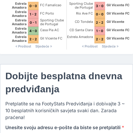
Estrela
Sporting Clube
FC Famalicao
Gil Vicente FC
0 - 0
3 - 0
Amadora
de Portugal
Estrela
FC Porto
Rio Ave FC
Gil Vicente FC
1 - 2
0 - 0
Amadora
Estrela
Sporting Clube
CD Tondela
Gil Vicente
0 - 1
2 - 2
Amadora
de Portugal
Estrela
Casa Pia AC
CD Santa Clara
Gil Vicente FC
4 - 0
1 - 0
Amadora
Estrela
Estrela Amadora
Gil Vicente FC
Gil Vicente FC
2 - 2
2 - 2
Amadora
Prošlost
Sljedeće
Prošlost
Sljedeće
Dobijte besplatna dnevna
predviđanja
Pretplatite se na FootyStats Predviđanja i dobivajte 3 ~
10 besplatnih korisničkih savjeta svaki dan. Zarada
praćena!
Unesite svoju adresu e-pošte da biste se pretplatili
*