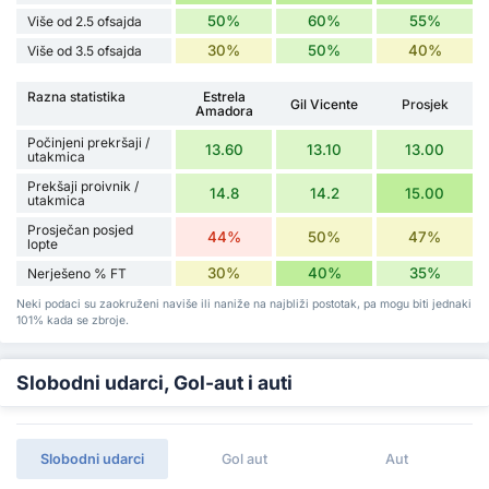
50%
60%
55%
Više od 2.5 ofsajda
30%
50%
40%
Više od 3.5 ofsajda
Razna statistika
Estrela
Gil Vicente
Prosjek
Amadora
Počinjeni prekršaji /
13.60
13.10
13.00
utakmica
Prekšaji proivnik /
14.8
14.2
15.00
utakmica
Prosječan posjed
44%
50%
47%
lopte
30%
40%
35%
Nerješeno % FT
Neki podaci su zaokruženi naviše ili naniže na najbliži postotak, pa mogu biti jednaki
101% kada se zbroje.
Slobodni udarci, Gol-aut i auti
Slobodni udarci
Gol aut
Aut