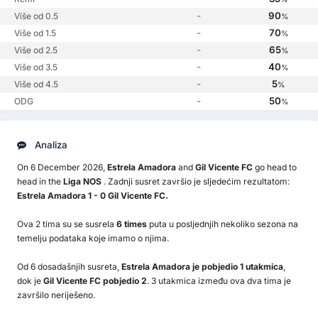
-
90
Više od 0.5
%
-
70
Više od 1.5
%
-
65
Više od 2.5
%
-
40
Više od 3.5
%
-
5
Više od 4.5
%
-
50
ODG
%
Analiza
On 6 December 2026,
Estrela Amadora
and
Gil Vicente FC
go head to
head in the
Liga NOS
. Zadnji susret završio je sljedećim rezultatom:
Estrela Amadora 1 - 0 Gil Vicente FC.
Ova 2 tima su se susrela
6 times
puta u posljednjih nekoliko sezona na
temelju podataka koje imamo o njima.
Od 6 dosadašnjih susreta,
Estrela Amadora je pobjedio 1 utakmica
,
dok je
Gil Vicente FC pobjedio 2
. 3 utakmica između ova dva tima je
završilo neriješeno.