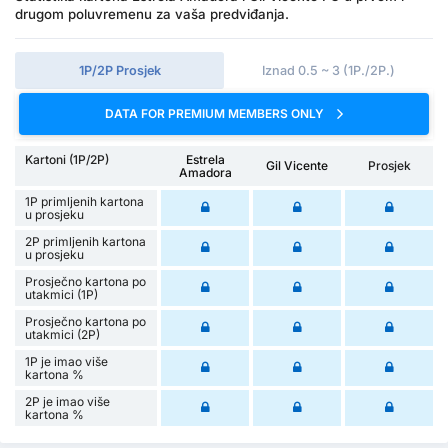
drugom poluvremenu za vaša predviđanja.
1P/2P Prosjek
Iznad 0.5 ~ 3 (1P./2P.)
DATA FOR PREMIUM MEMBERS ONLY
Kartoni (1P/2P)
Estrela
Gil Vicente
Prosjek
Amadora
1P primljenih kartona
u prosjeku
2P primljenih kartona
u prosjeku
Prosječno kartona po
utakmici (1P)
Prosječno kartona po
utakmici (2P)
1P je imao više
kartona %
2P je imao više
kartona %