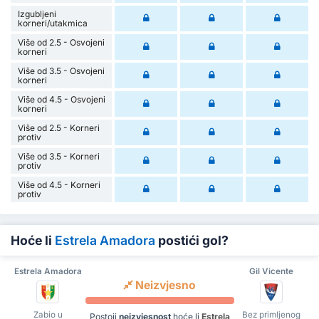
Izgubljeni
korneri/utakmica
Više od 2.5 - Osvojeni
korneri
Više od 3.5 - Osvojeni
korneri
Više od 4.5 - Osvojeni
korneri
Više od 2.5 - Korneri
protiv
Više od 3.5 - Korneri
protiv
Više od 4.5 - Korneri
protiv
Hoće li
Estrela Amadora
postići gol?
Estrela Amadora
Gil Vicente
Neizvjesno
Zabio u
Bez primljenog
Postoji
neizvjesnost
hoće li
Estrela