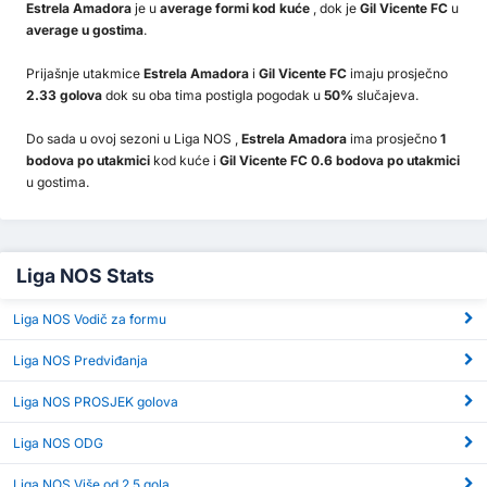
Estrela Amadora
je u
average formi kod kuće
, dok je
Gil Vicente FC
u
average u gostima
.
Prijašnje utakmice
Estrela Amadora
i
Gil Vicente FC
imaju prosječno
2.33 golova
dok su oba tima postigla pogodak u
50%
slučajeva.
Do sada u ovoj sezoni u Liga NOS ,
Estrela Amadora
ima prosječno
1
bodova po utakmici
kod kuće i
Gil Vicente FC 0.6 bodova po utakmici
u gostima.
Liga NOS Stats
Liga NOS Vodič za formu
Liga NOS Predviđanja
Liga NOS PROSJEK golova
Liga NOS ODG
Liga NOS Više od 2,5 gola