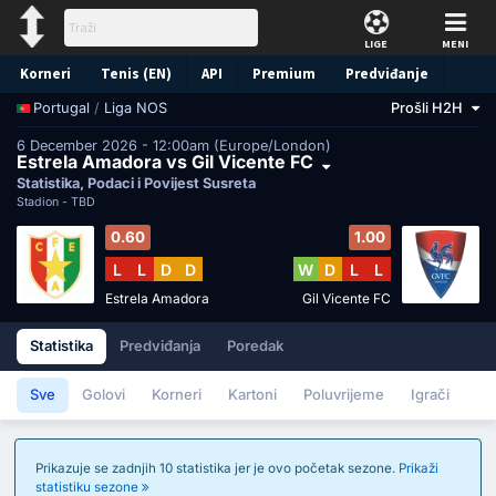
LIGE
MENI
Korneri
Tenis (EN)
API
Premium
Predviđanje
/
Liga NOS
Prošli H2H
Portugal
6 December 2026 - 12:00am (Europe/London)
Estrela Amadora vs Gil Vicente FC
Statistika, Podaci i Povijest Susreta
Stadion -
TBD
0.60
1.00
L
L
D
D
W
D
L
L
Estrela Amadora
Gil Vicente FC
Statistika
Predviđanja
Poredak
Sve
Golovi
Korneri
Kartoni
Poluvrijeme
Igrači
Prikazuje se zadnjih 10 statistika jer je ovo početak sezone.
Prikaži
statistiku sezone