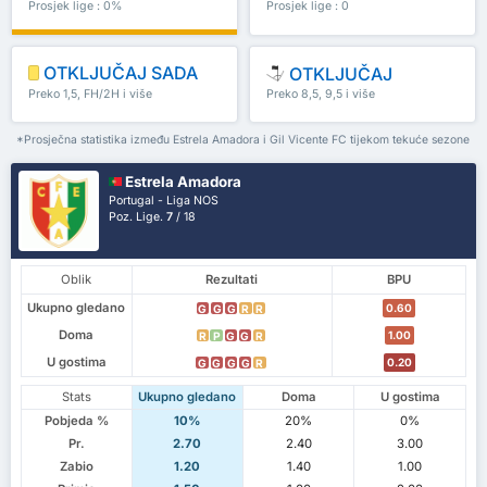
Prosjek lige : 0%
Prosjek lige : 0
OTKLJUČAJ SADA
OTKLJUČAJ
Preko 1,5, FH/2H i više
Preko 8,5, 9,5 i više
*Prosječna statistika između Estrela Amadora i Gil Vicente FC tijekom tekuće sezone
Estrela Amadora
Portugal - Liga NOS
Poz. Lige.
7
/ 18
Oblik
Rezultati
BPU
Ukupno gledano
0.60
G
G
G
R
R
Doma
1.00
R
P
G
G
R
U gostima
0.20
G
G
G
G
R
Stats
Ukupno gledano
Doma
U gostima
Pobjeda %
10%
20%
0%
Pr.
2.70
2.40
3.00
Zabio
1.20
1.40
1.00