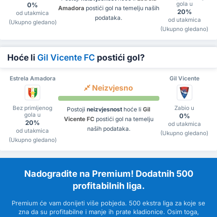
gola u
0%
Amadora
postići gol na temelju naših
20%
od utakmica
podataka.
od utakmica
(Ukupno gledano)
(Ukupno gledano)
Hoće li
Gil Vicente FC
postići gol?
Estrela Amadora
Gil Vicente
Neizvjesno
Bez primljenog
Zabio u
Postoji
neizvjesnost
hoće li
Gil
gola u
0%
Vicente FC
postići gol na temelju
20%
od utakmica
naših podataka.
od utakmica
(Ukupno gledano)
(Ukupno gledano)
Nadogradite na Premium! Dodatnih 500
profitabilnih liga.
Premium će vam donijeti više pobjeda. 500 ekstra liga za koje se
zna da su profitabilne i manje ih prate kladionice. Osim toga,