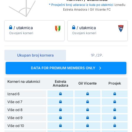
* Prosječni broj udaraca iz kuta po utakmici
između
Estrela Amadora i Gil Vicente FC
/ utakmica
/ utakmica
Osvojeni korneri
Osvojeni korneri
Ukupan broj kornera
1P./2P.
DATA FOR PREMIUM MEMBERS ONLY
Korneri na utakmici
Estrela
Gil Vicente
Prosjek
Amadora
Iznad 6
Više od 7
Više od 8
Više od 9
Više od 10