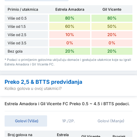
Primio / utakmica
Estrela Amadora
Gil Vicente
80%
80%
Više od 0.5
60%
50%
Više od 1.5
10%
20%
Više od 2.5
0%
0%
Više od 3.5
20%
20%
Bez gola
* Podaci o primljenim golovima uključuju domaće i gostujuće utakmice koje su igrali
Estrela Amadora i Gil Vicente FC.
Preko 2,5 & BTTS predviđanja
Koliko golova u ovoj utakmici?
Estrela Amadora i Gil Vicente FC Preko 0.5 ~ 4.5 i BTTS podaci.
Golovi (Više)
1P./2P.
Golovi (Manje)
Broj golova na
Estrela
Gil Vicente
Prosjek