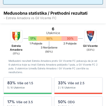
Međusobna statistika / Prethodni rezultati
- Estrela Amadora vs Gil Vicente FC
6
Utakmice
17%
50%
33%
1 Pobjede
2 Pobjede
Estrela
Gil Vicente
3 Neriješene
Amadora
(33%)
(50%)
(17%)
Međusobni rezultati Estrela Amadora protiv Gil Vicente FC pokazuju da je od
6 utakmica koje su imali Estrela Amadora pobijedio 1 puta, a Gil Vicente FC 2
puta. 3 utakmice između Estrela Amadora i Gil Vicente FC završile su
neodlučeno.
83%
33%
Više od 1.5
Više od 2.5
5 / 6 Utakmice
2 / 6 Utakmice
17%
50%
Više od 3.5
ODG