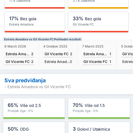
1 / 6 Utakmice
3 / 6 Utakmice
17%
33%
Bez gola
Bez gola
Estrela Amadora
Gil Vicente FC
Estrela Amadora vs Gil Vicente FC Prethodni rezultati
8 March 2026
7 March 2025
4 October 2025
5 Octob
Estrela Amadora
2
Estrela Amadora
1
Gil Vicente FC
2
Gil Vi
Gil Vicente FC
2
Gil Vicente FC
1
Estrela Amadora
0
Sva predviđanja
- Estrela Amadora vs Gil Vicente FC
65%
70%
Više od 2.5
Više od 1.5
Prosjek lige : 0%
Prosjek lige : 0%
50%
3
ODG
Golovi / Utakmica