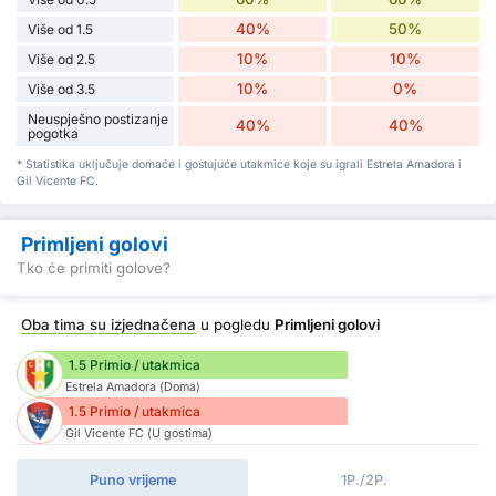
40%
50%
Više od 1.5
10%
10%
Više od 2.5
10%
0%
Više od 3.5
Neuspješno postizanje
40%
40%
pogotka
* Statistika uključuje domaće i gostujuće utakmice koje su igrali Estrela Amadora i
Gil Vicente FC.
Primljeni golovi
Tko će primiti golove?
Oba tima su izjednačena
u pogledu
Primljeni golovi
1.5 Primio / utakmica
Estrela Amadora (Doma)
1.5 Primio / utakmica
Gil Vicente FC (U gostima)
Puno vrijeme
1P./2P.