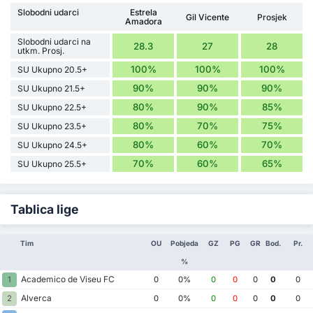
Slobodni udarci
Estrela
Gil Vicente
Prosjek
Amadora
Slobodni udarci na
28.3
27
28
utkm. Prosj.
100%
100%
100%
SU Ukupno 20.5+
90%
90%
90%
SU Ukupno 21.5+
80%
90%
85%
SU Ukupno 22.5+
80%
70%
75%
SU Ukupno 23.5+
80%
60%
70%
SU Ukupno 24.5+
70%
60%
65%
SU Ukupno 25.5+
Tablica lige
Tim
OU
Pobjeda
GZ
PG
GR
Bod.
Pr.
%
Academico de Viseu FC
1
0
0%
0
0
0
0
0
Alverca
2
0
0%
0
0
0
0
0