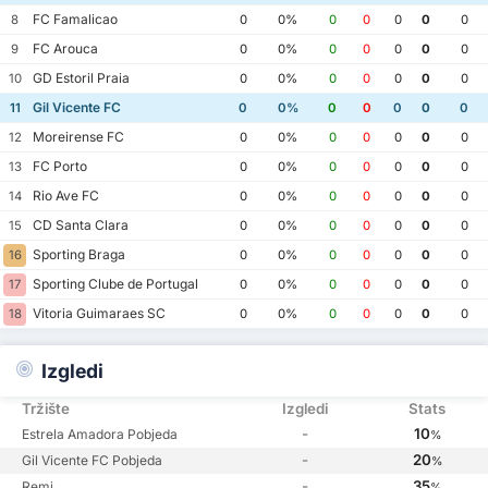
FC Famalicao
8
0
0%
0
0
0
0
0
FC Arouca
9
0
0%
0
0
0
0
0
GD Estoril Praia
10
0
0%
0
0
0
0
0
Gil Vicente FC
11
0
0%
0
0
0
0
0
Moreirense FC
12
0
0%
0
0
0
0
0
FC Porto
13
0
0%
0
0
0
0
0
Rio Ave FC
14
0
0%
0
0
0
0
0
CD Santa Clara
15
0
0%
0
0
0
0
0
Sporting Braga
16
0
0%
0
0
0
0
0
Sporting Clube de Portugal
17
0
0%
0
0
0
0
0
Vitoria Guimaraes SC
18
0
0%
0
0
0
0
0
Izgledi
Tržište
Izgledi
Stats
-
10
Estrela Amadora Pobjeda
%
-
20
Gil Vicente FC Pobjeda
%
-
35
Remi
%