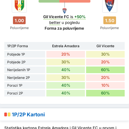
Gil Vicente FC
is
+50%
1.00
1.50
better
u pogledu
Poluvrijeme
Poluvrijeme
Forma za poluvrijeme
1P/2P Forma
Estrela Amadora
Gil Vicente
20%
30%
Pobjede 1P
30%
20%
Pobjede 2P
40%
60%
Neriješenih 1P
30%
20%
Neriješene 2P
40%
10%
Porazi 1P
40%
60%
Porazi 2P
1P/2P Kartoni
Statistika kartona Estrela Amadora i Gil Vicente FC u prvom i