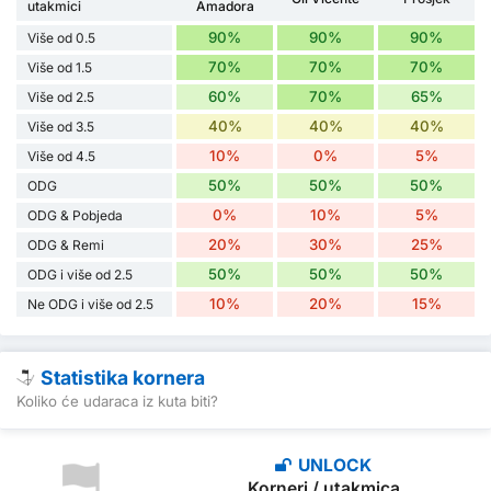
utakmici
Amadora
90%
90%
90%
Više od 0.5
70%
70%
70%
Više od 1.5
60%
70%
65%
Više od 2.5
40%
40%
40%
Više od 3.5
10%
0%
5%
Više od 4.5
50%
50%
50%
ODG
0%
10%
5%
ODG & Pobjeda
20%
30%
25%
ODG & Remi
50%
50%
50%
ODG i više od 2.5
10%
20%
15%
Ne ODG i više od 2.5
Statistika kornera
Koliko će udaraca iz kuta biti?
UNLOCK
Korneri / utakmica