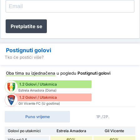
Pretplatite se
Postignuti golovi
Tko će postići više?
Oba tima su izjednačena
u pogledu
Postignuti golovi
1.2 Golovi / Utakmica
Estrela Amadora (Doma)
1.2 Golovi / Utakmica
Gil Vicente FC (U gostima)
Puno vrijeme
1P./2P.
Golovi po utakmici
Estrela Amadora
Gil Vicente
60%
60%
Više od 0.5