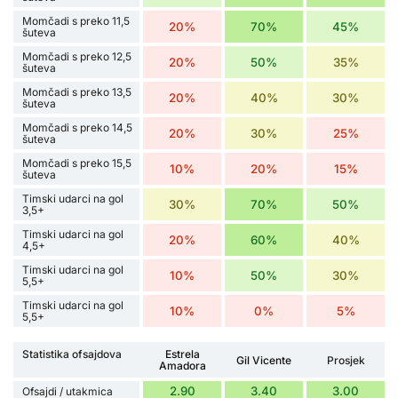
Momčadi s preko 11,5
20%
70%
45%
šuteva
Momčadi s preko 12,5
20%
50%
35%
šuteva
Momčadi s preko 13,5
20%
40%
30%
šuteva
Momčadi s preko 14,5
20%
30%
25%
šuteva
Momčadi s preko 15,5
10%
20%
15%
šuteva
Timski udarci na gol
30%
70%
50%
3,5+
Timski udarci na gol
20%
60%
40%
4,5+
Timski udarci na gol
10%
50%
30%
5,5+
Timski udarci na gol
10%
0%
5%
5,5+
Statistika ofsajdova
Estrela
Gil Vicente
Prosjek
Amadora
2.90
3.40
3.00
Ofsajdi / utakmica