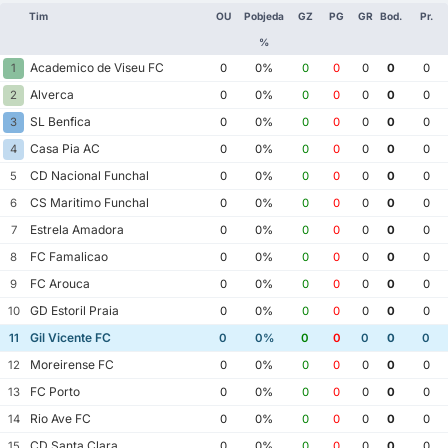
Tim
OU
Pobjeda
GZ
PG
GR
Bod.
Pr.
%
Academico de Viseu FC
1
0
0%
0
0
0
0
0
Alverca
2
0
0%
0
0
0
0
0
SL Benfica
3
0
0%
0
0
0
0
0
Casa Pia AC
4
0
0%
0
0
0
0
0
CD Nacional Funchal
5
0
0%
0
0
0
0
0
CS Maritimo Funchal
6
0
0%
0
0
0
0
0
Estrela Amadora
7
0
0%
0
0
0
0
0
FC Famalicao
8
0
0%
0
0
0
0
0
FC Arouca
9
0
0%
0
0
0
0
0
GD Estoril Praia
10
0
0%
0
0
0
0
0
Gil Vicente FC
11
0
0%
0
0
0
0
0
Moreirense FC
12
0
0%
0
0
0
0
0
FC Porto
13
0
0%
0
0
0
0
0
Rio Ave FC
14
0
0%
0
0
0
0
0
CD Santa Clara
15
0
0%
0
0
0
0
0