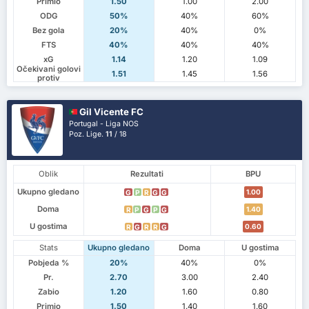
Primio
1.50
1.00
2.00
ODG
50%
40%
60%
Bez gola
20%
40%
0%
FTS
40%
40%
40%
xG
1.14
1.20
1.09
Očekivani golovi
1.51
1.45
1.56
protiv
Gil Vicente FC
Portugal - Liga NOS
Poz. Lige.
11
/ 18
Oblik
Rezultati
BPU
Ukupno gledano
1.00
G
P
R
G
G
Doma
1.40
R
P
G
P
G
U gostima
0.60
R
G
R
R
G
Stats
Ukupno gledano
Doma
U gostima
Pobjeda %
20%
40%
0%
Pr.
2.70
3.00
2.40
Zabio
1.20
1.60
0.80
Primio
1.50
1.40
1.60