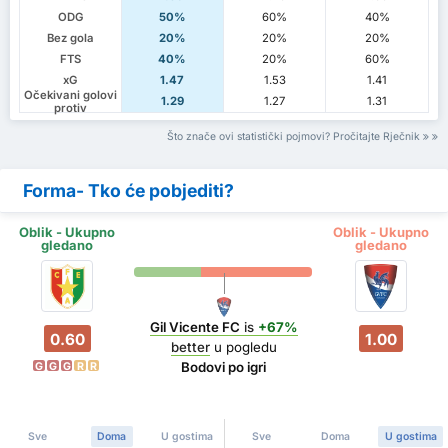
ODG
50%
60%
40%
Bez gola
20%
20%
20%
FTS
40%
20%
60%
xG
1.47
1.53
1.41
Očekivani golovi
1.29
1.27
1.31
protiv
Što znače ovi statistički pojmovi? Pročitajte Rječnik
Forma- Tko će pobjediti?
Oblik - Ukupno
Oblik - Ukupno
gledano
gledano
Gil Vicente FC
is
+67%
0.60
1.00
better
u pogledu
Bodovi po igri
G
G
G
R
R
Sve
Doma
U gostima
Sve
Doma
U gostima