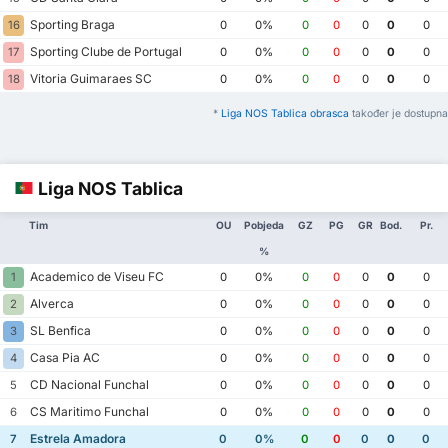
Sporting Braga
16
0
0%
0
0
0
0
0
Sporting Clube de Portugal
17
0
0%
0
0
0
0
0
Vitoria Guimaraes SC
18
0
0%
0
0
0
0
0
*
Liga NOS Tablica obrasca
također je dostupna
Liga NOS Tablica
Tim
OU
Pobjeda
GZ
PG
GR
Bod.
Pr.
%
Academico de Viseu FC
1
0
0%
0
0
0
0
0
Alverca
2
0
0%
0
0
0
0
0
SL Benfica
3
0
0%
0
0
0
0
0
Casa Pia AC
4
0
0%
0
0
0
0
0
CD Nacional Funchal
5
0
0%
0
0
0
0
0
CS Maritimo Funchal
6
0
0%
0
0
0
0
0
Estrela Amadora
7
0
0%
0
0
0
0
0