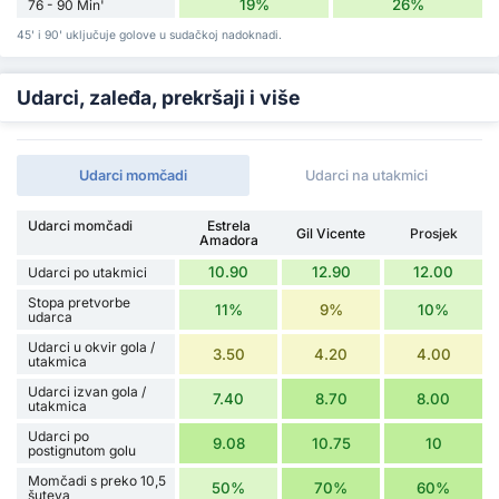
19%
26%
76 - 90 Min'
45' i 90' uključuje golove u sudačkoj nadoknadi.
Udarci, zaleđa, prekršaji i više
Udarci momčadi
Udarci na utakmici
Udarci momčadi
Estrela
Gil Vicente
Prosjek
Amadora
10.90
12.90
12.00
Udarci po utakmici
Stopa pretvorbe
11%
9%
10%
udarca
Udarci u okvir gola /
3.50
4.20
4.00
utakmica
Udarci izvan gola /
7.40
8.70
8.00
utakmica
Udarci po
9.08
10.75
10
postignutom golu
Momčadi s preko 10,5
50%
70%
60%
šuteva