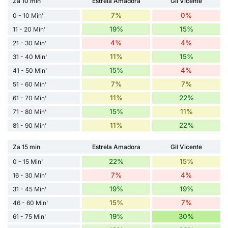
Za 10 min
Estrela Amadora
Gil Vicente
7%
0%
0 - 10 Min'
19%
15%
11 - 20 Min'
4%
4%
21 - 30 Min'
11%
15%
31 - 40 Min'
15%
4%
41 - 50 Min'
7%
7%
51 - 60 Min'
11%
22%
61 - 70 Min'
15%
11%
71 - 80 Min'
11%
22%
81 - 90 Min'
Za 15 min
Estrela Amadora
Gil Vicente
22%
15%
0 - 15 Min'
7%
4%
16 - 30 Min'
19%
19%
31 - 45 Min'
15%
7%
46 - 60 Min'
19%
30%
61 - 75 Min'