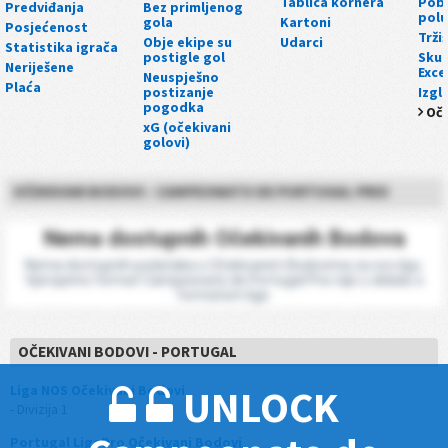
Tablica kornera
Pobj
Predviđanja
Bez primljenog
pol
gola
Kartoni
Posjećenost
Trži
Obje ekipe su
Udarci
Statistika igrača
postigle gol
Skup
Neriješene
Exce
Neuspješno
Plaća
postizanje
Izgl
pogodka
Oče
xG (očekivani
golovi)
OČEKIVANI BODOVI - CAMPEONATO DE PORTUGAL PRIO
Nema dostupnih Očekivanih Bodova
Nema dostupnih podataka o Očekivanim Bodovima za ovu ligu.
Vjerojatno format Campeonato de Portugal Prio nije u skladu s
formatom lige.
OČEKIVANI BODOVI - PORTUGAL
UNLOCK
Liga NOS Očekivani Bodovi
- Divizija 1
Portugal LigaPro Očekivani Bodovi