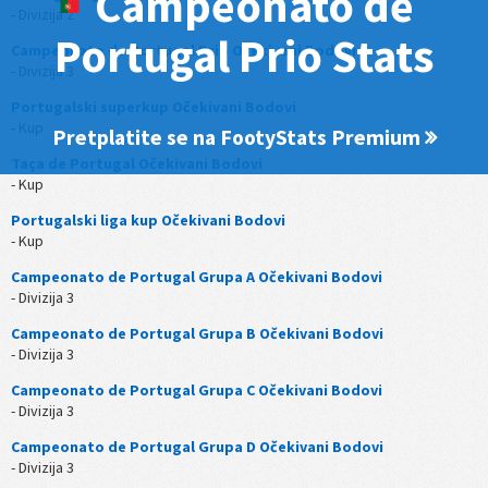
Campeonato de
- Divizija 2
Portugal Prio Stats
Campeonato de Portugal Prio Očekivani Bodovi
- Divizija 3
Portugalski superkup Očekivani Bodovi
- Kup
Pretplatite se na FootyStats Premium
Taça de Portugal Očekivani Bodovi
- Kup
Portugalski liga kup Očekivani Bodovi
- Kup
Campeonato de Portugal Grupa A Očekivani Bodovi
- Divizija 3
Campeonato de Portugal Grupa B Očekivani Bodovi
- Divizija 3
Campeonato de Portugal Grupa C Očekivani Bodovi
- Divizija 3
Campeonato de Portugal Grupa D Očekivani Bodovi
- Divizija 3