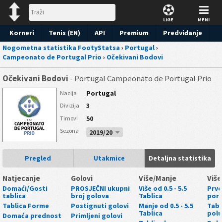
LIGE
MENI
Korneri
Tenis (EN)
API
Premium
Predviđanje
Nogometna statistika FootyStatsa
›
Portugal
›
Campeonato de Portugal Prio
›
Očekivani Bodovi
Očekivani Bodovi
- Portugal Campeonato de Portugal Prio
Portugal
Nacija
3
Divizija
50
Timovi
Sezona
2019/20
Pregled
Utakmice
Detaljna statistika
Natjecanje
Golovi
Više/Manje
Više
Domaći/Gosti
PROSJEČNI ukupni
Više od 0.5 - 5.5
Prvo
tablica
broj golova
Tablica
por
Tablica Forme
Postignuti golovi
Manje od 0.5 - 5.5
Tabl
Tablica
polu
Domaća prednost
Primljeni golovi