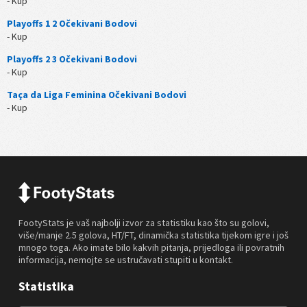
- Kup
Playoffs 1 2 Očekivani Bodovi
- Kup
Playoffs 2 3 Očekivani Bodovi
- Kup
Taça da Liga Feminina Očekivani Bodovi
- Kup
FootyStats je vaš najbolji izvor za statistiku kao što su golovi,
više/manje 2.5 golova, HT/FT, dinamička statistika tijekom igre i još
mnogo toga. Ako imate bilo kakvih pitanja, prijedloga ili povratnih
informacija, nemojte se ustručavati stupiti u kontakt.
Statistika