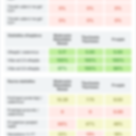
Timski udarci na gol
0%
0%
0%
5,5+
Timski udarci na gol
0%
0%
0%
5,5+
Statistika ofsajdova
Wybrzeże
Tłuchowia
Rewalskie
Prosjek
Tłuchowo
Rewal
5.17
5.00
5.00
Ofsajdi / utakmica
100%
100%
100%
Više od 2.5 ofsajda
67%
100%
84%
Više od 3.5 ofsajda
Razna statistika
Wybrzeże
Tłuchowia
Rewalskie
Prosjek
Tłuchowo
Rewal
Počinjeni prekršaji /
10.29
7.75
9.00
utakmica
Prekšaji proivnik /
0
0
0.00
utakmica
Prosječan posjed
44%
47%
46%
lopte
22%
13%
18%
Nerješeno % FT