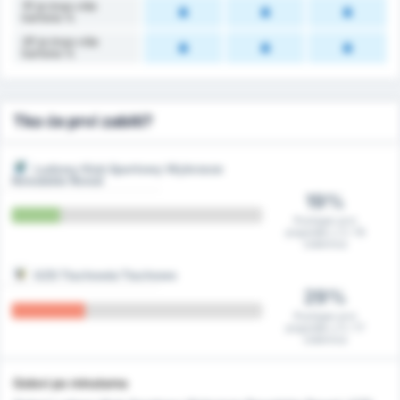
1P je imao više
kartona %
2P je imao više
kartona %
Tko će prvi zabiti?
Ludowy Klub Sportowy Wybrzeze
Rewalskie Rewal
19%
Postigao prvi
pogodak u 3 / 16
utakmica
GZS Tluchowia Tluchowo
29%
Postigao prvi
pogodak u 5 / 17
utakmica
Golovi po minutama