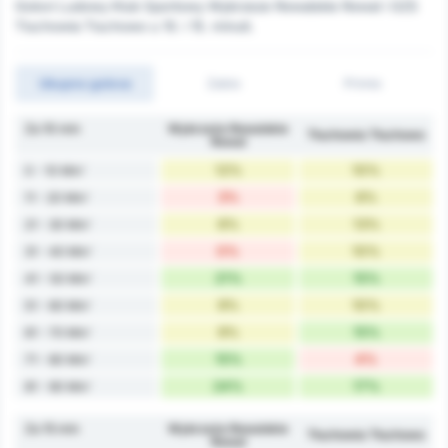
Golovi Ludowy Klub Sportowy Wybrzeze Rewalskie Rewal i GZS
Tluchowia Tluchowo u 10. i 15. minuti.
Ukupno golova
Zabio
Primio
Za 10 min
Wybrzeże Rewalskie
Tłuchowia Tłuchowo
Rewal
12%
10%
0 - 10 Min'
3%
6%
11 - 20 Min'
6%
13%
21 - 30 Min'
0%
10%
31 - 40 Min'
21%
15%
41 - 50 Min'
9%
10%
51 - 60 Min'
9%
15%
61 - 70 Min'
15%
4%
71 - 80 Min'
24%
17%
81 - 90 Min'
Za 15 min
Wybrzeże Rewalskie
Tłuchowia Tłuchowo
Rewal