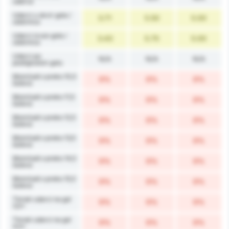
udarca
Udarci u okvir gola /
3.71
5.50
5.00
utakmica
Udarci izvan gola /
3.43
5.75
5.00
utakmica
Udarci po
N/A
N/A
N/A
postignutom golu
Momčadi s preko 10,5
0%
0%
0%
šuteva
Momčadi s preko 11,5
0%
0%
0%
šuteva
Momčadi s preko 12,5
0%
0%
0%
šuteva
Momčadi s preko 13,5
0%
0%
0%
šuteva
Momčadi s preko 14,5
0%
0%
0%
šuteva
Momčadi s preko 15,5
0%
0%
0%
šuteva
Timski udarci na gol
0%
0%
0%
3,5+
Timski udarci na gol
0%
0%
0%
4,5+