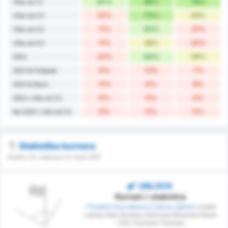
67%
88%
78%
Više od 1.5
22%
75%
49%
Više od 2.5
11%
50%
31%
Više od 3.5
11%
38%
25%
Više od 4.5
22%
50%
36%
ODG
0%
13%
7%
ODG & Pobjeda
11%
0%
6%
ODG & Remi
0%
0%
0%
ODG i više od 2.5
0%
0%
0%
Ne ODG i više od 2.5
Statistika kornera
Koliko će udaraca iz kuta biti?
UNLOCK
Korneri / utakmica
* Prosječni broj udaraca iz kuta po utakmici
između
Ludowy Klub Sportowy Wybrzeze Rewalskie Rewal
i GZS Tluchowia Tluchowo