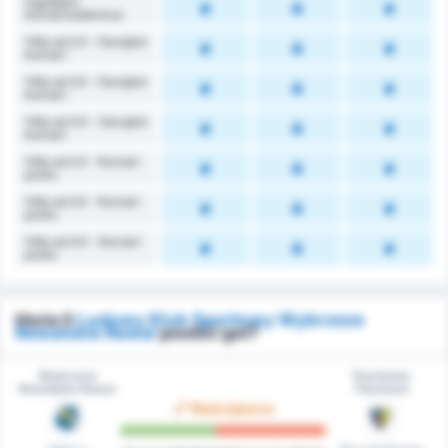
Izgubljeni
korneri/utakmica
Više od 2.5 - Osvojeni
korneri
Više od 3.5 - Osvojeni
korneri
Više od 4.5 - Osvojeni
korneri
Više od 2.5 - Korneri
protiv
Više od 3.5 - Korneri
protiv
Više od 4.5 - Korneri
protiv
Hoće li
Ludowy Klub Sportowy Wybrzeze
Rewalskie Rewal
postići gol?
Wybrzeże
Tłuchowia
Rewalskie Rewal
Tłuchowo
Neizvjesno