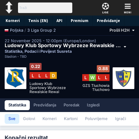
LIGE
MENI
Korneri
Tenis (EN)
API
Premium
Predviđanje
/
3 Liga Group 2
Prošli H2H
Poljska
22 November 2025 - 12:00pm (Europe/London)
Ludowy Klub Sportowy Wybrzeze Rewalskie Rewal vs GZS Tluchowia Tluchowo
Statistika, Podaci i Povijest Susreta
Stadion -
TBD
0.22
0.88
L
L
L
D
L
W
L
L
Ludowy Klub
GZS Tluchowia
Sportowy Wybrzeze
Tluchowo
Rewalskie Rewal
Statistika
Predviđanja
Poredak
Izgledi
Sve
Golovi
Korneri
Kartoni
Poluvrijeme
Igrači
Konačni rezultat