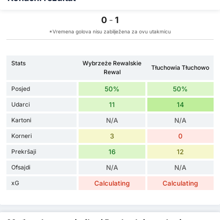
0
-
1
*Vremena golova nisu zabilježena za ovu utakmicu
Stats
Wybrzeże Rewalskie
Tłuchowia Tłuchowo
Rewal
Posjed
50%
50%
Udarci
11
14
Kartoni
N/A
N/A
Korneri
3
0
Prekršaji
16
12
Ofsajdi
N/A
N/A
xG
Calculating
Calculating