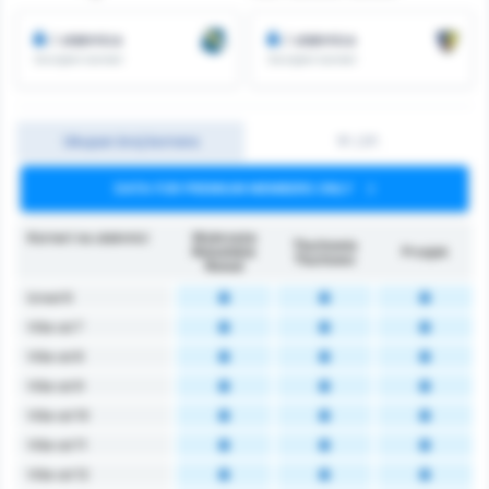
/ utakmica
/ utakmica
Osvojeni korneri
Osvojeni korneri
Ukupan broj kornera
1P./2P.
DATA FOR PREMIUM MEMBERS ONLY
Korneri na utakmici
Wybrzeże
Tłuchowia
Rewalskie
Prosjek
Tłuchowo
Rewal
Iznad 6
Više od 7
Više od 8
Više od 9
Više od 10
Više od 11
Više od 12