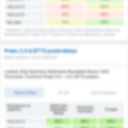
22%
50%
Više od 2.5
11%
25%
Više od 3.5
11%
25%
Bez gola
* Statistika iz zapisa primljenih golova kod kuće Ludowy Klub Sportowy Wybrzeze
Rewalskie Rewal i podaci GZS Tluchowia Tluchowo na utakmicama u gostima.
Preko 2,5 & BTTS predviđanja
Koliko golova u ovoj utakmici?
Ludowy Klub Sportowy Wybrzeze Rewalskie Rewal i GZS
Tluchowia Tluchowo Preko 0.5 ~ 4.5 i BTTS podaci.
Golovi (Više)
1P./2P.
Golovi (Manje)
Broj golova na
Wybrzeże
Tłuchowia
utakmici
Rewalskie
Prosjek
Tłuchowo
Rewal
89%
88%
89%
Više od 0.5