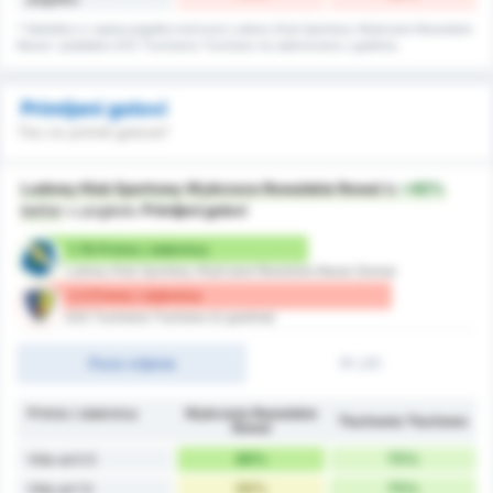
* Statistika iz zapisa pogotka kod kuće Ludowy Klub Sportowy Wybrzeze Rewalskie
Rewal i podataka GZS Tluchowia Tluchowo na utakmicama u gostima.
Primljeni golovi
Tko će primiti golove?
Ludowy Klub Sportowy Wybrzeze Rewalskie Rewal
is
+40%
better
u pogledu
Primljeni golovi
1.78 Primio / utakmica
Ludowy Klub Sportowy Wybrzeze Rewalskie Rewal (Doma)
2.5 Primio / utakmica
GZS Tluchowia Tluchowo (U gostima)
Puno vrijeme
1P./2P.
Primio / utakmica
Wybrzeże Rewalskie
Tłuchowia Tłuchowo
Rewal
89%
75%
Više od 0.5
56%
75%
Više od 1.5