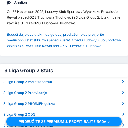
Analiza
On 22 November 2025, Ludowy Klub Sportowy Wybrzeze Rewalskie
Rewal played GZS Tluchowia Tluchowo in 3 Liga Group 2. Utakmica je
završila
0 - 1 za GZS Tluchowia Tluchowo
.
Budući da je ova utakmica gotova, predlažemo da provjerite
međusobnu statistiku za sljedeći susret između Ludowy Klub Sportowy
Wybrzeze Rewalskie Rewal and GZS Tluchowia Tluchowo.
3 Liga Group 2 Stats
3 Liga Group 2 Vodič za formu
3 Liga Group 2 Predviđanja
3 Liga Group 2 PROSJEK golova
3 Liga Group 2 ODG
PRIDRUŽITE SE PREMIUMU. PROFITIRAJTE SADA.
3 Liga Group 2 Više od 2,5 gola