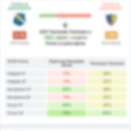
Forma za
Forma za
poluvrijeme
poluvrijeme
GZS Tluchowia Tluchowo
is
0.78
1.50
+92%
better
u pogledu
Poluvrijeme
Poluvrijeme
Forma za poluvrijeme
1P/2P Forma
Wybrzeże Rewalskie
Tłuchowia Tłuchowo
Rewal
11%
38%
Pobjede 1P
11%
25%
Pobjede 2P
44%
38%
Neriješenih 1P
11%
25%
Neriješene 2P
44%
25%
Porazi 1P
78%
50%
Porazi 2P