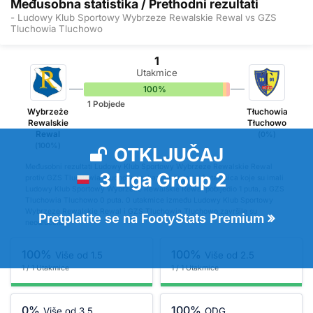
Međusobna statistika / Prethodni rezultati
- Ludowy Klub Sportowy Wybrzeze Rewalskie Rewal vs GZS
Tluchowia Tluchowo
1
Utakmice
100%
0%
0%
1 Pobjede
Wybrzeże
Tłuchowia
Rewalskie
Tłuchowo
Rewal
(0%)
(100%)
OTKLJUČAJ
Međusobni rezultati Ludowy Klub Sportowy Wybrzeze Rewalskie Rewal
3 Liga Group 2
protiv GZS Tluchowia Tluchowo pokazuju da je od 1 utakmica koje su imali
Ludowy Klub Sportowy Wybrzeze Rewalskie Rewal pobijedio 1 puta, a GZS
Tluchowia Tluchowo 0 puta. 0 utakmice između Ludowy Klub Sportowy
Wybrzeze Rewalskie Rewal i GZS Tluchowia Tluchowo završile su
Pretplatite se na FootyStats Premium
neodlučeno.
100%
100%
Više od 1.5
Više od 2.5
1 / 1 Utakmice
1 / 1 Utakmice
0%
100%
Više od 3.5
ODG