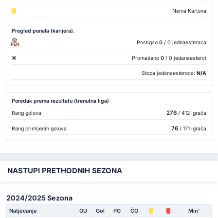
Nema Kartona
Pregled penala (karijera).
Postigao
0
/ 0 jednaesteraca
PEN
Promašeno
0
/ 0 jedanaesterci
Stopa jedanaesteraca:
N/A
Poredak prema rezultatu (trenutna liga)
276
Rang golova
/ 412 Igrača
76
Rang primljenih golova
/ 171 igrača
NASTUPI PRETHODNIH SEZONA
2024/2025 Sezona
Natjecanje
OU
Gol
PG
ČO
Min'