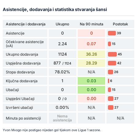
Asistencije, dodavanja i statistika stvaranja šansi
Asistencije i dodavanja
Ukupno
Na 90 minuta
Postotak
0
0
Asistencije
39
Očekivane asistencije
2.24
0.07
15
(xA)
1124
36.26
Ukupno dodavanja
45
877
28.29
Uspješna dodavanja
42
/ 1124
78.02%
N/A
Stopa dodavanja
26
1
0.03
Ključna dodavanja
6
0
0.00
Ubačaji
15
0
0.00
Uspješni Ubačaji
27
/ 0
0.00%
N/A
Izvršeni ubačaji
27
Nema
N/A
N/A
Minuta po asistenciji
asistencija
Yvon Mvogo nije postigao nijedan gol tijekom ove Ligue 1 sezone.