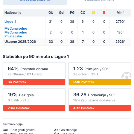
Natjecanje
OU
Gol
PG
ČO
Min'
Ligue 1
31
0
38
6
0
0
2790'
Međunarodno
Međunarodno
2
0
0
1
0
0
136'
Prijateljske
Ukupno 2025/2026
33
0
38
7
0
0
2926'
Statistika po 90 minuta u Ligue 1
64%
1.23
Postotak obrana
Primljeni / 90'
78 Obrane / 121 Udarci
38 golovi u 31 ut.
36 Postotak
55th Postotak
19%
36.26
Bez gola
Dodavanja / 90'
6 čistih u 31 ut.
1124 Zabilježena dodavanja
23rd Postotak
45th Postotak
Terminologija :
Gol
: Postignuti golovi
As
: Asistencije