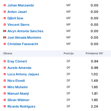
Johan Manzambi
0.00
MF
Ardon Jasari
0.00
MF
Djibril Sow
0.00
MF
Vincent Sierro
0.00
MF
Alvyn Antonio Sanches
0.00
MF
Joel Almada Monteiro
0.00
MF
Christian Fassnacht
0.00
MF
Obrana
Pozicija
Primljeno/ 90'
Eray Cömert
0.94
DF
Aurele Amenda
0.99
DF
Luca Antony Jaquez
1.02
DF
Nico Elvedi
1.49
DF
Miro Muheim
1.65
DF
Manuel Akanji
1.81
DF
Silvan Widmer
1.95
DF
Ricardo Rodríguez
2.24
DF