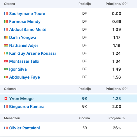
Obrana
Pozicija
Primljeno/ 90'
Souleymane Touré
0.00
DF
Formose Mendy
0.66
DF
Abdoul Bamo Meité
1.09
DF
Darlin Yongwa
1.17
DF
Nathaniel Adjei
1.19
DF
Kan Guy Arsene Kouassi
1.24
DF
Montassar Talbi
1.34
DF
Igor Silva
1.49
DF
Abdoulaye Faye
1.56
DF
Golmani
Pozicija
Primljeno/ 90'
Yvon Mvogo
1.23
GK
Bingourou Kamara
2.00
GK
Menadžeri
Godina
Pobjede %
Olivier Pantaloni
26
59
%