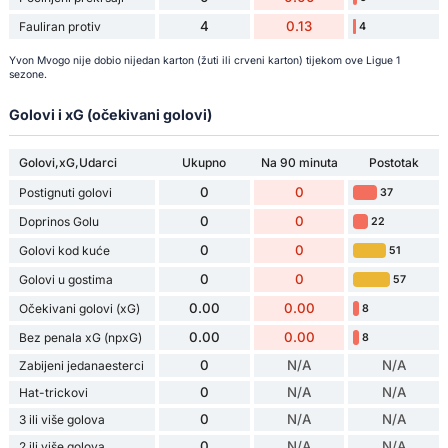
4
0.13
Fauliran protiv
4
Yvon Mvogo nije dobio nijedan karton (žuti ili crveni karton) tijekom ove Ligue 1
sezone.
Golovi i xG (očekivani golovi)
Golovi,xG,Udarci
Ukupno
Na 90 minuta
Postotak
0
0
Postignuti golovi
37
0
0
Doprinos Golu
22
0
0
Golovi kod kuće
51
0
0
Golovi u gostima
57
0.00
0.00
Očekivani golovi (xG)
8
0.00
0.00
Bez penala xG (npxG)
8
0
N/A
N/A
Zabijeni jedanaesterci
0
N/A
N/A
Hat-trickovi
0
N/A
N/A
3 ili više golova
0
N/A
N/A
2 ili više golova