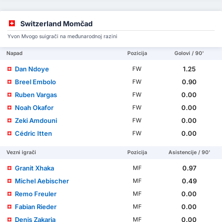
Switzerland Momčad
Yvon Mvogo suigrači na međunarodnoj razini
Napad
Pozicija
Golovi / 90'
Dan Ndoye
1.25
FW
Breel Embolo
0.90
FW
Ruben Vargas
0.00
FW
Noah Okafor
0.00
FW
Zeki Amdouni
0.00
FW
Cédric Itten
0.00
FW
Vezni igrači
Pozicija
Asistencije / 90'
Granit Xhaka
0.97
MF
Michel Aebischer
0.49
MF
Remo Freuler
0.00
MF
Fabian Rieder
0.00
MF
Denis Zakaria
0.00
MF