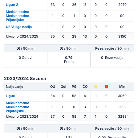
Ligue 2
33
0
26
13
0
0
2970'
Međunarodno
Međunarodno
1
0
1
0
0
0
90'
Prijateljske
UEFA liga nacija
1
0
2
0
0
0
90'
Ukupno 2024/2025
35
0
29
13
0
0
3150'
/ 90 min
/ 90 min
Rezervacije / 90 min
0
Golovi
0.79
0
Rezervacije
Primio
2023/2024 Sezona
Natjecanje
OU
Gol
PG
ČO
Min'
Ligue 1
34
0
58
4
1
0
3060'
Međunarodno
Međunarodno
3
0
0
3
0
0
233'
Prijateljske
Ukupno 2023/2024
37
0
58
7
1
0
3293'
/ 90 min
/ 90 min
Rezervacije / 90 min
0
Golovi
1.71
0.03
Rezervacije