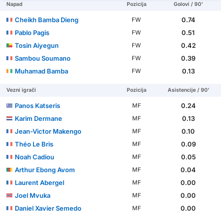
Napad
Pozicija
Golovi / 90'
Cheikh Bamba Dieng
0.74
FW
Pablo Pagis
0.51
FW
Tosin Aiyegun
0.42
FW
Sambou Soumano
0.39
FW
Muhamad Bamba
0.13
FW
Vezni igrači
Pozicija
Asistencije / 90'
Panos Katseris
0.24
MF
Karim Dermane
0.13
MF
Jean-Victor Makengo
0.10
MF
Théo Le Bris
0.09
MF
Noah Cadiou
0.05
MF
Arthur Ebong Avom
0.04
MF
Laurent Abergel
0.00
MF
Joel Mvuka
0.00
MF
Daniel Xavier Semedo
0.00
MF