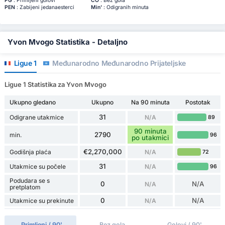
PG
: Primljeni golovi
ČO
: Bez gola
PEN
: Zabijeni jedanaesterci
Min'
: Odigranih minuta
Yvon Mvogo Statistika - Detaljno
Ligue 1
Međunarodno Međunarodno Prijateljske
Ligue 1 Statistika za Yvon Mvogo
Ukupno gledano
Ukupno
Na 90 minuta
Postotak
31
Odigrane utakmice
N/A
89
90 minuta
2790
min.
96
po utakmici
€2,270,000
Godišnja plaća
N/A
72
31
Utakmice su počele
N/A
96
Podudara se s
0
N/A
N/A
pretplatom
0
N/A
Utakmice su prekinute
N/A
Primljeni / 90'
Bez gola
Golovi / 90'