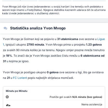
Yvon Mvogo još nije izveo jedanaesterac u svojoj karijeri (na temelju svih podataka o
sezoni koje imamo u FootyStatsu). Njegova statistika kaznenih udaraca bit će ažurirana
kada izvede jedanaesterac u službenoj utakmici.
Statistička analiza Yvon Mvogo
Yvon Mvogo je Golman koji se pojavio u
31 utakmicama
ove sezone u
Ligue
1
, igrajući ukupno
2790 minuta
. Yvon Mvogo prima u prosjeku
1.23 golova
za svakih 90 minuta koliko je na terenu. Njegov omjer prazne mreže trenutno
je
19%
. To znači da je Yvon Mvogo zadržao čistu mrežu u
6 utakmicama od
31
u kojima je igrao.
Yvon Mvogo je postigao ukupno
0 golova
ove sezone u ligi, što ga svrstava
na
21
u
FC Lorient
popis najboljih strijelaca momčadi.
Minutu po Minutu
Postiže gol svakih
N/A minuta (bez golova)
Nema asistencija