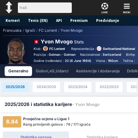
LIGE
MENI
Korneri
Tenis (EN)
API
Premium
Predviđanje
Francuska
/
Igrači
/
FC Lorient
/
Yvon Mvogo
Yvon Mvogo
Stats
Klub :
FC Lorient
Reprezentacija :
Switzerland National 
Pozicija :
Golman - Golman
Nacionalnost :
Switzerland
Birthpl
Godine (rođendan) :
32 (6 June 1994)
Visina :
190cm
Težina :
8
Generalno
Golovi,xG,Udarci
Asistencije i dodavanja
Dribli
2025/2026
2024/2025
2023/2024
2022/2023
202
2025/2026 i statistika karijere
- Yvon Mvogo
Prosječna ocjena u Ligue 1
6.84
Rang primljenih golova : 76 / 171 igrača
Statistika sezone
Statistika karijere