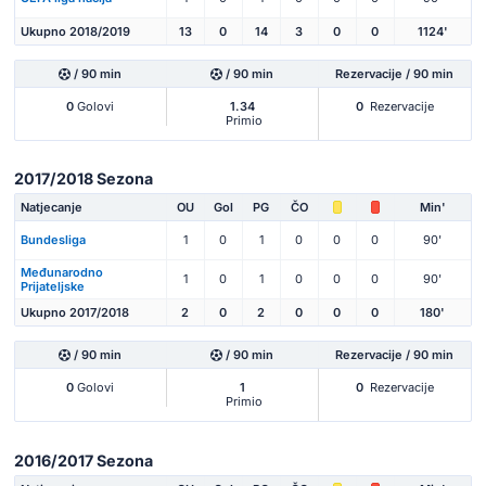
Ukupno 2018/2019
13
0
14
3
0
0
1124'
/ 90 min
/ 90 min
Rezervacije / 90 min
0
Golovi
1.34
0
Rezervacije
Primio
2017/2018 Sezona
Natjecanje
OU
Gol
PG
ČO
Min'
Bundesliga
1
0
1
0
0
0
90'
Međunarodno
1
0
1
0
0
0
90'
Prijateljske
Ukupno 2017/2018
2
0
2
0
0
0
180'
/ 90 min
/ 90 min
Rezervacije / 90 min
0
Golovi
1
0
Rezervacije
Primio
2016/2017 Sezona