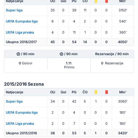
Natjecanje
OU
Gol
PG
ČO
Min'
Super liga
35
0
39
11
0
0
3150'
UEFA Europska liga
6
0
4
2
0
0
540'
UEFA Liga prvaka
4
0
11
1
0
0
360'
Ukupno 2016/2017
45
0
54
14
0
0
4050'
/ 90 min
/ 90 min
Rezervacije / 90 min
0
Golovi
1.11
0
Rezervacije
Primio
2015/2016 Sezona
Natjecanje
OU
Gol
PG
ČO
Min'
Super liga
34
0
42
5
1
0
3060'
UEFA Europska liga
2
0
4
0
0
0
180'
UEFA Liga prvaka
2
0
7
0
0
0
180'
Ukupno 2015/2016
38
0
53
5
1
0
3420'