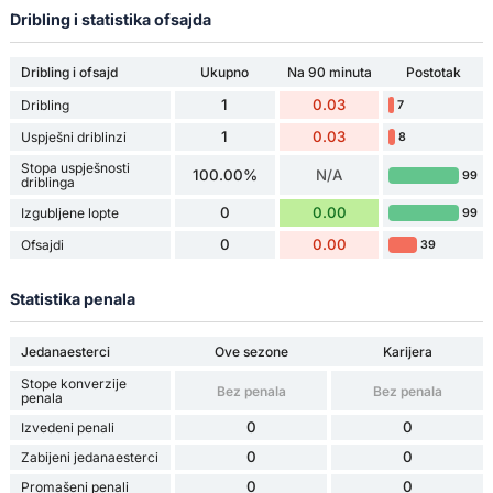
Dribling i statistika ofsajda
Dribling i ofsajd
Ukupno
Na 90 minuta
Postotak
1
0.03
Dribling
7
1
0.03
Uspješni driblinzi
8
Stopa uspješnosti
100.00%
N/A
99
driblinga
0
0.00
Izgubljene lopte
99
0
0.00
Ofsajdi
39
Statistika penala
Jedanaesterci
Ove sezone
Karijera
Stope konverzije
Bez penala
Bez penala
penala
0
0
Izvedeni penali
0
0
Zabijeni jedanaesterci
0
0
Promašeni penali