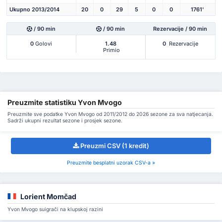
Ukupno 2013/2014
20
0
29
5
0
0
1761'
/ 90 min
/ 90 min
Rezervacije / 90 min
0
Golovi
1.48
0
Rezervacije
Primio
Preuzmite statistiku Yvon Mvogo
Preuzmite sve podatke Yvon Mvogo od 2011/2012 do 2026 sezone za sva natjecanja.
Sadrži ukupni rezultat sezone i prosjek sezone.
Preuzmi CSV (1 kredit)
Preuzmite besplatni uzorak CSV-a »
Lorient Momčad
Yvon Mvogo suigrači na klupskoj razini