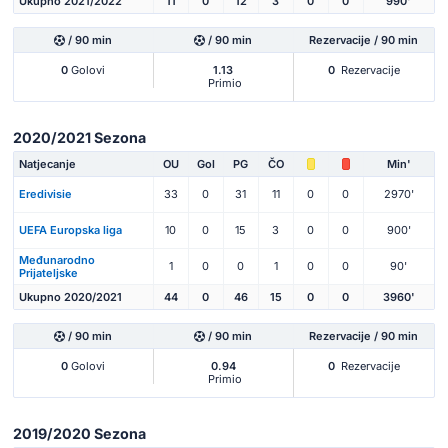
Ukupno 2021/2022
11
0
12
3
0
0
990'
/ 90 min
/ 90 min
Rezervacije / 90 min
0
Golovi
1.13
0
Rezervacije
Primio
2020/2021 Sezona
Natjecanje
OU
Gol
PG
ČO
Min'
Eredivisie
33
0
31
11
0
0
2970'
UEFA Europska liga
10
0
15
3
0
0
900'
Međunarodno
1
0
0
1
0
0
90'
Prijateljske
Ukupno 2020/2021
44
0
46
15
0
0
3960'
/ 90 min
/ 90 min
Rezervacije / 90 min
0
Golovi
0.94
0
Rezervacije
Primio
2019/2020 Sezona