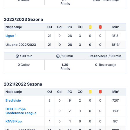
Primio
2022/2023 Sezona
Natjecanje
OU
Gol
PG
ČO
Min'
Ligue 1
21
0
28
3
0
0
1813'
Ukupno 2022/2023
21
0
28
3
0
0
1813'
/ 90 min
/ 90 min
Rezervacije / 90 min
0
Golovi
1.39
0
Rezervacije
Primio
2021/2022 Sezona
Natjecanje
OU
Gol
PG
ČO
Min'
Eredivisie
8
0
9
2
0
0
720'
UEFA Europa
2
0
2
1
0
0
180'
Conference League
KNVB Kup
1
0
1
0
0
0
90'