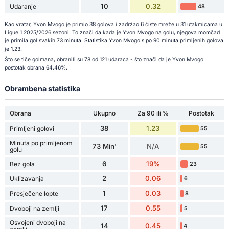
10
0.32
Udaranje
48
Kao vratar, Yvon Mvogo je primio 38 golova i zadržao 6 čiste mreže u 31 utakmicama u
Ligue 1 2025/2026 sezoni. To znači da kada je Yvon Mvogo na golu, njegova momčad
je primila gol svakih 73 minuta. Statistika Yvon Mvogo's po 90 minuta primljenih golova
je 1.23.
Što se tiče golmana, obranili su 78 od 121 udaraca - što znači da je Yvon Mvogo
postotak obrana 64.46%.
Obrambena statistika
Obrana
Ukupno
Za 90 ili %
Postotak
38
1.23
Primljeni golovi
55
Minuta po primljenom
73 Min'
N/A
55
golu
6
19%
Bez gola
23
2
0.06
Uklizavanja
6
1
0.03
Presječene lopte
8
17
0.55
Dvoboji na zemlji
5
Osvojeni dvoboji na
14
0.45
4