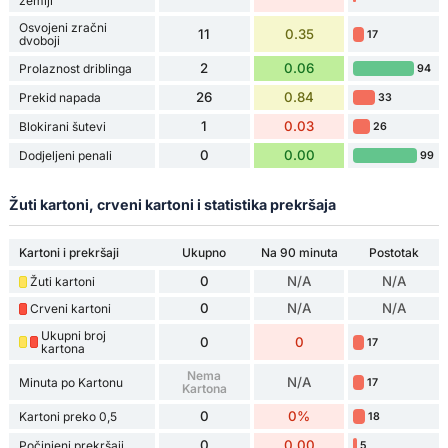
zemlji
Osvojeni zračni
11
0.35
17
dvoboji
2
0.06
Prolaznost driblinga
94
26
0.84
Prekid napada
33
1
0.03
Blokirani šutevi
26
0
0.00
Dodjeljeni penali
99
Žuti kartoni, crveni kartoni i statistika prekršaja
Kartoni i prekršaji
Ukupno
Na 90 minuta
Postotak
0
N/A
N/A
Žuti kartoni
0
N/A
N/A
Crveni kartoni
Ukupni broj
0
0
17
kartona
Nema
N/A
Minuta po Kartonu
17
Kartona
0
0%
Kartoni preko 0,5
18
0
0.00
Počinjeni prekršaji
5