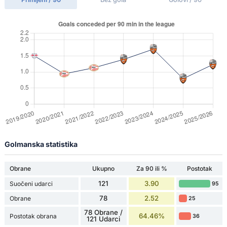
Golmanska statistika
Obrane
Ukupno
Za 90 ili %
Postotak
121
3.90
Suočeni udarci
95
78
2.52
Obrane
25
78 Obrane /
64.46%
Postotak obrana
36
121 Udarci