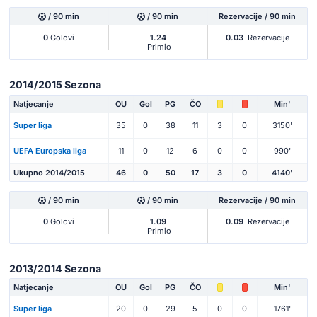
/ 90 min
/ 90 min
Rezervacije / 90 min
0
Golovi
1.24
0.03
Rezervacije
Primio
2014/2015 Sezona
Natjecanje
OU
Gol
PG
ČO
Min'
Super liga
35
0
38
11
3
0
3150'
UEFA Europska liga
11
0
12
6
0
0
990'
Ukupno 2014/2015
46
0
50
17
3
0
4140'
/ 90 min
/ 90 min
Rezervacije / 90 min
0
Golovi
1.09
0.09
Rezervacije
Primio
2013/2014 Sezona
Natjecanje
OU
Gol
PG
ČO
Min'
Super liga
20
0
29
5
0
0
1761'