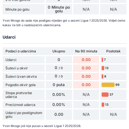
0 Minute po
N/A
N/A
Minute po golu
golu
Yvon Mvogo do sada nije postigao nijedan gol u sezoni Ligue 1 2025/2026. Vidjet ćemo
kakav će biti u nadolazećim utakmicama.
Udarci
Podaci o udarcima
Ukupno
Na 90 minuta
Postotak
0
0.00
Udarci
7
0
0.00
Šutevi u okvir
13
/ 0
0
0.00
Šutevi izvan okvira
8
/ 0
0 puta
0.00
Pogodio okvir gola
69
Stopa pretvorbe
0.00%
N/A
37
udarca
0.00%
N/A
Preciznost udarca
13
Udarci po postignutom
0.00
N/A
N/A
golu
Yvon Mvogo još nije pucao u sezoni Ligue 1 2025/2026.