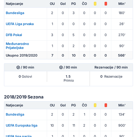
Natjecanje
OU
Gol
PG
ČO
Min'
Bundesliga
2
0
3
0
0
0
180'
UEFA Liga prvaka
1
0
0
0
0
0
26'
DFB Pokal
3
0
5
0
0
0
270'
Međunarodno
1
0
2
0
0
0
90'
Prijateljske
Ukupno 2019/2020
7
0
10
0
0
0
566'
/ 90 min
/ 90 min
Rezervacije / 90 min
0
Golovi
1.5
0
Rezervacije
Primio
2018/2019 Sezona
Natjecanje
OU
Gol
PG
ČO
Min'
Bundesliga
2
0
2
1
0
0
134'
UEFA Europska liga
10
0
11
2
0
0
900'
UEFA liga nacija
1
0
1
0
0
0
90'