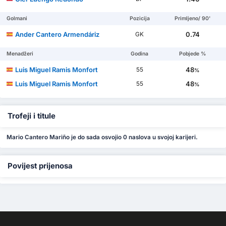
Golmani
Pozicija
Primljeno/ 90'
Ander Cantero Armendáriz
0.74
GK
Menadžeri
Godina
Pobjede %
Luis Miguel Ramis Monfort
48
55
%
Luis Miguel Ramis Monfort
48
55
%
Trofeji i titule
Mario Cantero Mariño je do sada osvojio 0 naslova u svojoj karijeri.
Povijest prijenosa