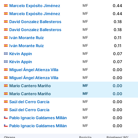
Marcelo Expósito Jiménez
0.44
MF
Marcelo Expósito Jiménez
0.44
MF
David Gonzalez Ballesteros
0.18
MF
David Gonzalez Ballesteros
0.18
MF
Iván Morante Ruiz
0.11
MF
Iván Morante Ruiz
0.11
MF
Kévin Appin
0.07
MF
Kévin Appin
0.07
MF
Miguel Ángel Atienza Villa
0.00
MF
Miguel Ángel Atienza Villa
0.00
MF
Mario Cantero Mariño
0.00
MF
Mario Cantero Mariño
0.00
MF
Saúl del Cerro García
0.00
MF
Saúl del Cerro García
0.00
MF
Pablo Ignacio Galdames Millán
0.00
MF
Pablo Ignacio Galdames Millán
0.00
MF
Obrana
Pozicija
Primljeno/ 90'