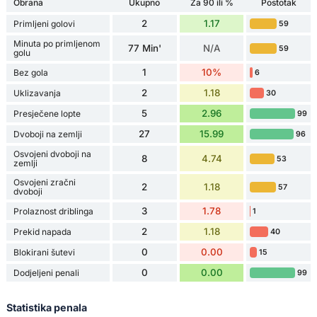
Obrana
Ukupno
Za 90 ili %
Postotak
2
1.17
Primljeni golovi
59
Minuta po primljenom
77 Min'
N/A
59
golu
1
10%
Bez gola
6
2
1.18
Uklizavanja
30
5
2.96
Presječene lopte
99
27
15.99
Dvoboji na zemlji
96
Osvojeni dvoboji na
8
4.74
53
zemlji
Osvojeni zračni
2
1.18
57
dvoboji
3
1.78
Prolaznost driblinga
1
2
1.18
Prekid napada
40
0
0.00
Blokirani šutevi
15
0
0.00
Dodjeljeni penali
99
Statistika penala