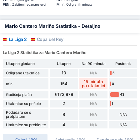
PG
: Primljeni golovi
ČO
: Bez gola
PEN
: Zabijeni jedanaesterci
Min'
: Odigranih minuta
Mario Cantero Mariño Statistika - Detaljno
La Liga 2
Copa del Rey
La Liga 2 Statistika za Mario Cantero Mariño
Ukupno gledano
Ukupno
Na 90 minuta
Postotak
10
Odigrane utakmice
N/A
5
15 minuta
154
min.
0
po utakmici
€173,979
Godišnja plaća
N/A
43
2
Utakmice su počele
N/A
1
Podudara se s
8
N/A
N/A
pretplatom
4
N/A
Utakmice su prekinute
N/A
Golovi / 90'
Asistencije / 90'
Doprinos golu / 90'