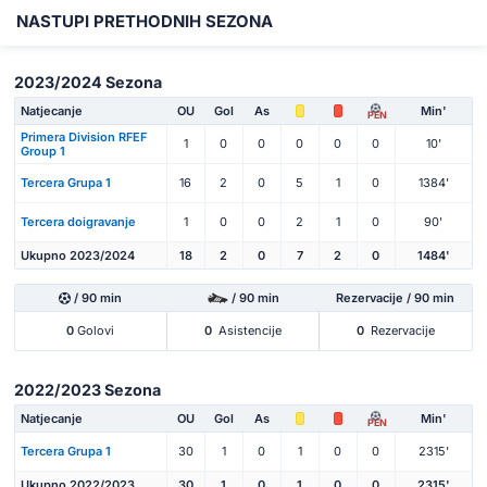
NASTUPI PRETHODNIH SEZONA
2023/2024 Sezona
Natjecanje
OU
Gol
As
Min'
PEN
Primera Division RFEF
1
0
0
0
0
0
10'
Group 1
Tercera Grupa 1
16
2
0
5
1
0
1384'
Tercera doigravanje
1
0
0
2
1
0
90'
Ukupno 2023/2024
18
2
0
7
2
0
1484'
/ 90 min
/ 90 min
Rezervacije / 90 min
0
Golovi
0
Asistencije
0
Rezervacije
2022/2023 Sezona
Natjecanje
OU
Gol
As
Min'
PEN
Tercera Grupa 1
30
1
0
1
0
0
2315'
Ukupno 2022/2023
30
1
0
1
0
0
2315'