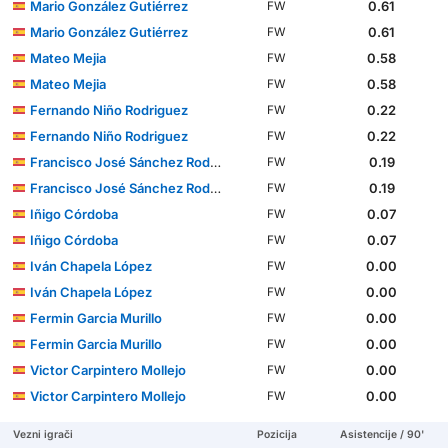
Mario González Gutiérrez
0.61
FW
Mario González Gutiérrez
0.61
FW
Mateo Mejia
0.58
FW
Mateo Mejia
0.58
FW
Fernando Niño Rodriguez
0.22
FW
Fernando Niño Rodriguez
0.22
FW
Francisco José Sánchez Rodríguez
0.19
FW
Francisco José Sánchez Rodríguez
0.19
FW
Iñigo Córdoba
0.07
FW
Iñigo Córdoba
0.07
FW
Iván Chapela López
0.00
FW
Iván Chapela López
0.00
FW
Fermin Garcia Murillo
0.00
FW
Fermin Garcia Murillo
0.00
FW
Victor Carpintero Mollejo
0.00
FW
Victor Carpintero Mollejo
0.00
FW
Vezni igrači
Pozicija
Asistencije / 90'