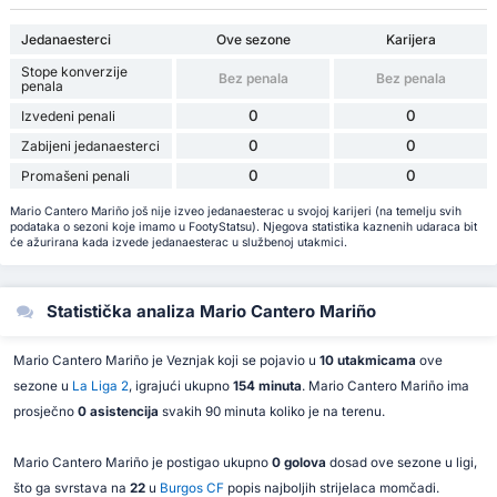
Jedanaesterci
Ove sezone
Karijera
Stope konverzije
Bez penala
Bez penala
penala
0
0
Izvedeni penali
0
0
Zabijeni jedanaesterci
0
0
Promašeni penali
Mario Cantero Mariño još nije izveo jedanaesterac u svojoj karijeri (na temelju svih
podataka o sezoni koje imamo u FootyStatsu). Njegova statistika kaznenih udaraca bit
će ažurirana kada izvede jedanaesterac u službenoj utakmici.
Statistička analiza Mario Cantero Mariño
Mario Cantero Mariño je Veznjak koji se pojavio u
10 utakmicama
ove
sezone u
La Liga 2
, igrajući ukupno
154 minuta
. Mario Cantero Mariño ima
prosječno
0 asistencija
svakih 90 minuta koliko je na terenu.
Mario Cantero Mariño je postigao ukupno
0 golova
dosad ove sezone u ligi,
što ga svrstava na
22
u
Burgos CF
popis najboljih strijelaca momčadi.