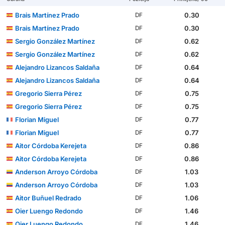
Brais Martínez Prado
0.30
DF
Brais Martínez Prado
0.30
DF
Sergio González Martínez
0.62
DF
Sergio González Martínez
0.62
DF
Alejandro Lizancos Saldaña
0.64
DF
Alejandro Lizancos Saldaña
0.64
DF
Gregorio Sierra Pérez
0.75
DF
Gregorio Sierra Pérez
0.75
DF
Florian Miguel
0.77
DF
Florian Miguel
0.77
DF
Aitor Córdoba Kerejeta
0.86
DF
Aitor Córdoba Kerejeta
0.86
DF
Anderson Arroyo Córdoba
1.03
DF
Anderson Arroyo Córdoba
1.03
DF
Aitor Buñuel Redrado
1.06
DF
Oier Luengo Redondo
1.46
DF
Oier Luengo Redondo
1.46
DF