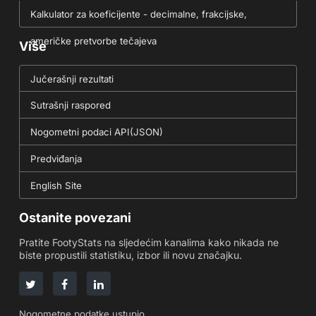
Kalkulator za koeficijente - decimalne, frakcijske,
američke pretvorbe tečajeva
Više
Jučerašnji rezultati
Sutrašnji raspored
Nogometni podaci API(JSON)
Predviđanja
English Site
Ostanite povezani
Pratite FootyStats na sljedećim kanalima kako nikada ne
biste propustili statistiku, izbor ili novu značajku.
Nogometne podatke ustupio