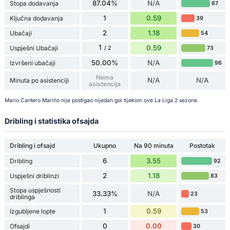
87.04%
N/A
Stopa dodavanja
87
1
0.59
Ključna dodavanja
39
2
1.18
Ubačaji
54
1
0.59
Uspješni Ubačaji
73
/ 2
50.00%
N/A
Izvršeni ubačaji
96
Nema
N/A
N/A
Minuta po asistenciji
asistencija
Mario Cantero Mariño nije postigao nijedan gol tijekom ove La Liga 2 sezone.
Dribling i statistika ofsajda
Dribling i ofsajd
Ukupno
Na 90 minuta
Postotak
6
3.55
Dribling
92
2
1.18
Uspješni driblinzi
83
Stopa uspješnosti
33.33%
N/A
23
driblinga
1
0.59
Izgubljene lopte
53
0
0.00
Ofsajdi
30