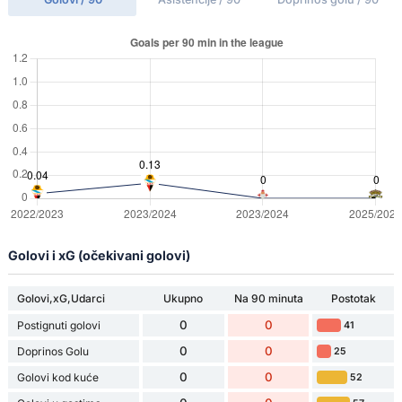
Golovi i xG (očekivani golovi)
Golovi,xG,Udarci
Ukupno
Na 90 minuta
Postotak
0
0
Postignuti golovi
41
0
0
Doprinos Golu
25
0
0
Golovi kod kuće
52