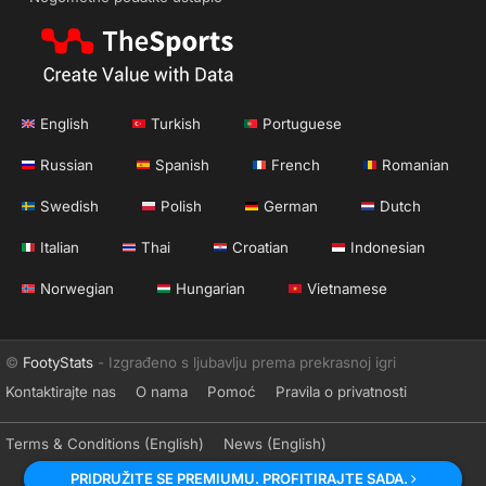
English
Turkish
Portuguese
Russian
Spanish
French
Romanian
Swedish
Polish
German
Dutch
Italian
Thai
Croatian
Indonesian
Norwegian
Hungarian
Vietnamese
©
FootyStats
- Izgrađeno s ljubavlju prema prekrasnoj igri
Kontaktirajte nas
O nama
Pomoć
Pravila o privatnosti
Terms & Conditions (English)
News (English)
PRIDRUŽITE SE PREMIUMU. PROFITIRAJTE SADA.