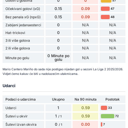
0
0
Golovi u gostima
57
0.15
0.09
Očekivani golovi (xG)
47
0.15
0.09
Bez penala xG (npxG)
48
0
N/A
N/A
Zabijeni jedanaesterci
0
N/A
N/A
Hat-trickovi
0
N/A
N/A
3 ili više golova
0
N/A
N/A
2 ili više golova
0 Minute po
N/A
N/A
Minute po golu
golu
Mario Cantero Mariño do sada nije postigao nijedan gol u sezoni La Liga 2 2025/2026.
Vidjet ćemo kakav će biti u nadolazećim utakmicama.
Udarci
Podaci o udarcima
Ukupno
Na 90 minuta
Postotak
1
0.59
Udarci
33
1
0.59
Šutevi u okvir
72
/ 1
0
0.00
Šutevi izvan okvira
7
/ 1