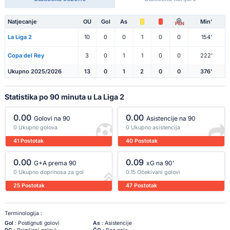
Natjecanje
OU
Gol
As
Min'
PEN
La Liga 2
10
0
0
1
0
0
154'
Copa del Rey
3
0
1
1
0
0
222'
Ukupno 2025/2026
13
0
1
2
0
0
376'
Statistika po 90 minuta u La Liga 2
0.00
0.00
Golovi na 90
Asistencije na 90
0 Ukupno golova
0 Ukupno asistencija
41 Postotak
40 Postotak
0.00
0.09
G+A prema 90
xG na 90'
0 Ukupno doprinosa za gol
0.15 Očekivani golovi
25 Postotak
47 Postotak
Terminologija :
Gol
: Postignuti golovi
As
: Asistencije