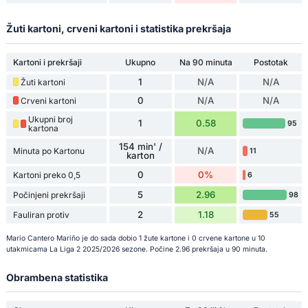
Žuti kartoni, crveni kartoni i statistika prekršaja
Kartoni i prekršaji
Ukupno
Na 90 minuta
Postotak
1
N/A
N/A
Žuti kartoni
0
N/A
N/A
Crveni kartoni
Ukupni broj
1
0.58
95
kartona
154 min' /
N/A
Minuta po Kartonu
11
karton
0
0%
Kartoni preko 0,5
6
5
2.96
Počinjeni prekršaji
98
2
1.18
Fauliran protiv
55
Mario Cantero Mariño je do sada dobio 1 žute kartone i 0 crvene kartone u 10
utakmicama La Liga 2 2025/2026 sezone. Počine 2.96 prekršaja u 90 minuta.
Obrambena statistika