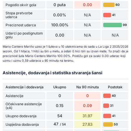
0 puta
0.00
Pogodio okvir gola
60
Stopa pretvorbe
0.00%
N/A
41
udarca
100.00%
N/A
Preciznost udarca
99
Udarci po postignutom
0.00
N/A
N/A
golu
Mario Cantero Mariño uzeo je 1 šuteva u 10 utakmicama do sada u La Liga 2 2025/2026
sezoni. Od 1 hitaca, 1 hitci su bili u metu, a ostali 0 hici bili su izvan mete. To znači da je
preciznost šuta Mario Cantero Mariño 100.00%. Postižu gol za svaki 0.00 udarac koji
uzmu i uzmu 0.59 udaraca u 90 minuta na terenu.
Asistencije, dodavanja i statistika stvaranja šansi
Asistencije i dodavanja
Ukupno
Na 90 minuta
Postotak
0
0
Asistencije
40
Očekivane asistencije
0.15
0.09
31
(xA)
54
31.97
Ukupno dodavanja
41
47
27.83
Uspješna dodavanja
50
/ 54