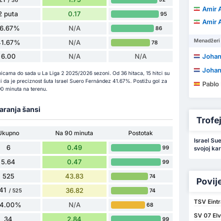
/ 36
Amir 
2 puta
0.17
95
Amir 
16.67%
N/A
86
Menadžeri
41.67%
N/A
78
6.00
N/A
N/A
Johan
Johan
icama do sada u La Liga 2 2025/2026 sezoni. Od 36 hitaca, 15 hitci su
nači da je preciznost šuta Israel Suero Fernández 41.67%. Postižu gol za
Pablo H
0 minuta na terenu.
varanja šansi
Trofeji
Ukupno
Na 90 minuta
Postotak
Israel Su
6
0.49
99
svojoj kari
5.64
0.47
99
525
43.83
74
Povij
41
36.82
74
/ 525
TSV Eintr
4.00%
N/A
68
SV 07 Elv
34
2.84
99