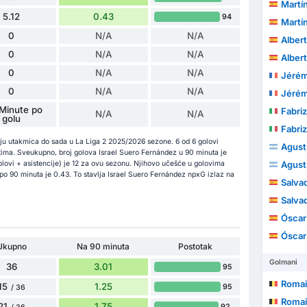
Martí
5.12
0.43
94
Martí
0
N/A
N/A
Alberto
0
N/A
N/A
Alberto
0
N/A
N/A
Jérém
0
N/A
N/A
Jérém
Minute po
Fabriz
N/A
N/A
golu
Fabriz
oju utakmica do sada u La Liga 2 2025/2026 sezone. 6 od 6 golovi
Agust
stima. Sveukupno, broj golova Israel Suero Fernández u 90 minuta je
lovi + asistencije) je 12 za ovu sezonu. Njihovo učešće u golovima
Agust
po 90 minuta je 0.43. To stavlja Israel Suero Fernández npxG izlaz na
Salvad
Salvad
Óscar
Óscar
Ukupno
Na 90 minuta
Postotak
Golmani
36
3.01
95
Romai
15
1.25
95
/ 36
Romai
21
1.75
92