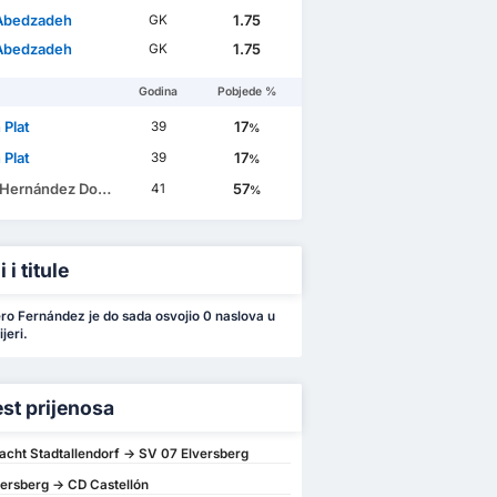
Abedzadeh
1.75
GK
Abedzadeh
1.75
GK
Godina
Pobjede %
 Plat
17
39
%
 Plat
17
39
%
ernández Domínguez
57
41
%
 i titule
ero Fernández je do sada osvojio 0 naslova u
jeri.
est prijenosa
acht Stadtallendorf -> SV 07 Elversberg
ersberg -> CD Castellón