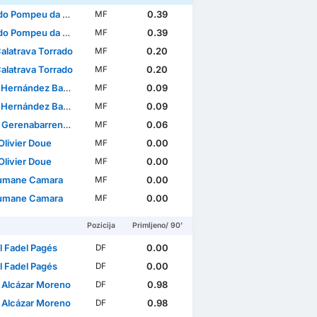
o Pompeu da Silva
0.39
MF
o Pompeu da Silva
0.39
MF
Calatrava Torrado
0.20
MF
Calatrava Torrado
0.20
MF
ernández Barriuso
0.09
MF
ernández Barriuso
0.09
MF
renabarrena Zendoia
0.06
MF
Olivier Doue
0.00
MF
Olivier Doue
0.00
MF
umane Camara
0.00
MF
umane Camara
0.00
MF
Pozicija
Primljeno/ 90'
l Fadel Pagés
0.00
DF
l Fadel Pagés
0.00
DF
 Alcázar Moreno
0.98
DF
 Alcázar Moreno
0.98
DF