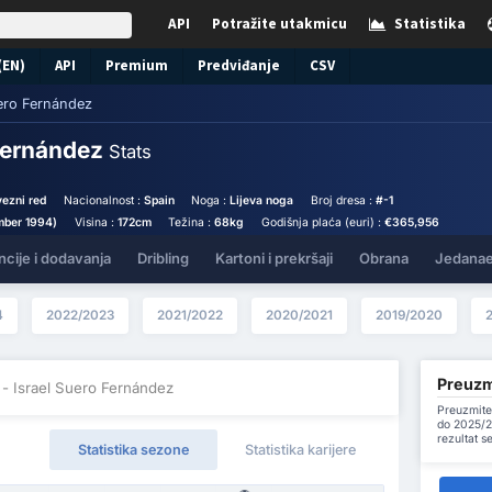
API
Potražite utakmicu
Statistika
(EN)
API
Premium
Predviđanje
CSV
uero Fernández
 Fernández
Stats
ezni red
Nacionalnost :
Spain
Noga :
Lijeva noga
Broj dresa :
#-1
mber 1994)
Visina :
172cm
Težina :
68kg
Godišnja plaća (euri) :
€365,956
ncije i dodavanja
Dribling
Kartoni i prekršaji
Obrana
Jedanae
4
2022/2023
2021/2022
2020/2021
2019/2020
Preuzmi
- Israel Suero Fernández
Preuzmite
do 2025/2
rezultat s
Statistika sezone
Statistika karijere