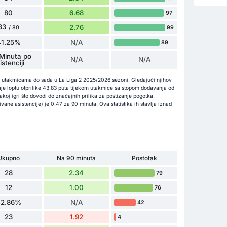
80
6.68
97
33
2.76
99
/ 80
41.25%
N/A
89
Minuta po
N/A
N/A
istenciji
34 utakmicama do sada u La Liga 2 2025/2026 sezoni. Gledajući njihov
je loptu otprilike 43.83 puta tijekom utakmice sa stopom dodavanja od
koj igri što dovodi do značajnih prilika za postizanje pogotka.
ne asistencije) je 0.47 za 90 minuta. Ova statistika ih stavlja iznad
Ukupno
Na 90 minuta
Postotak
28
2.34
79
12
1.00
76
42.86%
N/A
42
23
1.92
4