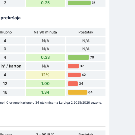
3
0.25
75
a prekršaja
Ukupno
Na 90 minuta
Postotak
4
N/A
N/A
0
N/A
N/A
4
0.33
70
in' / karton
N/A
37
4
12%
42
12
1.00
34
16
1.34
64
tone i 0 crvene kartone u 34 utakmicama La Liga 2 2025/2026 sezone.
Ukupno
Za 90 ili %
Postotak