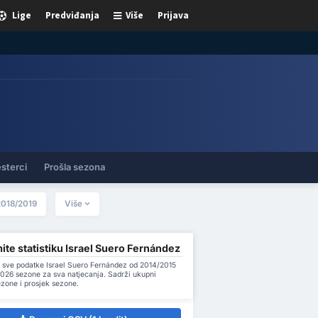
Lige
Predviđanja
Više
Prijava
sterci
Prošla sezona
2018/2019
Više
te statistiku Israel Suero Fernández
 sve podatke Israel Suero Fernández od 2014/2015
026 sezone za sva natjecanja. Sadrži ukupni
ezone i prosjek sezone.