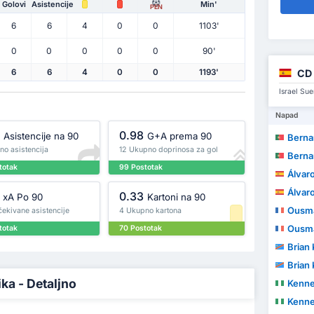
Golovi
Asistencije
Min'
PEN
6
6
4
0
0
1103'
0
0
0
0
0
90'
CD
6
6
4
0
0
1193'
Israel Sue
Napad
0.98
Asistencije na 90
G+A prema 90
Bernardo Pa
no asistencija
12 Ukupno doprinosa za gol
Bernardo Pa
totak
99 Postotak
Álvar
Álvar
0.33
xA Po 90
Kartoni na 90
Ousm
ekivane asistencije
4 Ukupno kartona
Ousm
totak
70 Postotak
Brian 
Brian 
ika - Detaljno
Kennet
Kennet