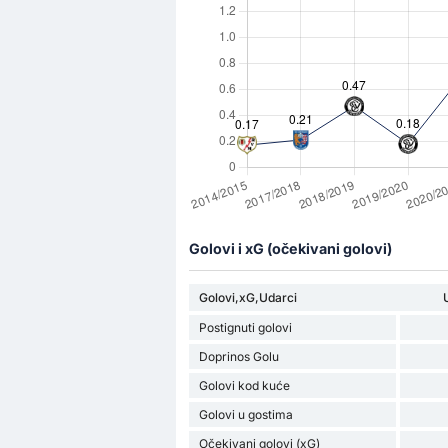
Golovi i xG (očekivani golovi)
Golovi,xG,Udarci
Postignuti golovi
Doprinos Golu
Golovi kod kuće
Golovi u gostima
Očekivani golovi (xG)