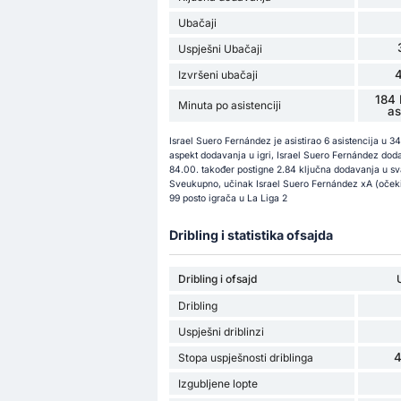
Ubačaji
Uspješni Ubačaji
Izvršeni ubačaji
184 
Minuta po asistenciji
as
Israel Suero Fernández je asistirao 6 asistencija u 
aspekt dodavanja u igri, Israel Suero Fernández doda
84.00. također postigne 2.84 ključna dodavanja u sva
Sveukupno, učinak Israel Suero Fernández xA (očekiva
99 posto igrača u La Liga 2
Dribling i statistika ofsajda
Dribling i ofsajd
Dribling
Uspješni driblinzi
Stopa uspješnosti driblinga
Izgubljene lopte