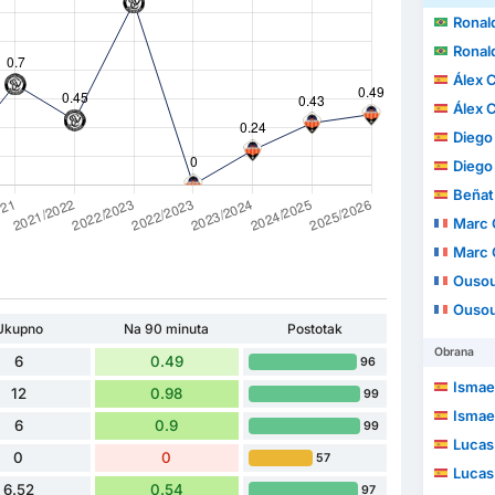
Ronald
Ronald
Álex 
Álex 
Diego H
Diego H
Beñat Ge
Marc 
Marc 
Ouso
Ouso
Ukupno
Na 90 minuta
Postotak
Obrana
6
0.49
96
Ismae
12
0.98
99
Ismae
6
0.9
99
Lucas
0
0
57
Lucas
6.52
0.54
97