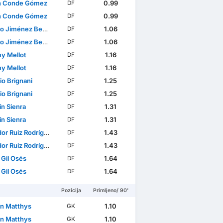
n Conde Gómez
0.99
DF
n Conde Gómez
0.99
DF
 Jiménez Benítez
1.06
DF
 Jiménez Benítez
1.06
DF
y Mellot
1.16
DF
y Mellot
1.16
DF
io Brignani
1.25
DF
io Brignani
1.25
DF
ín Sienra
1.31
DF
ín Sienra
1.31
DF
or Ruiz Rodríguez
1.43
DF
or Ruiz Rodríguez
1.43
DF
 Gil Osés
1.64
DF
 Gil Osés
1.64
DF
Pozicija
Primljeno/ 90'
n Matthys
1.10
GK
n Matthys
1.10
GK