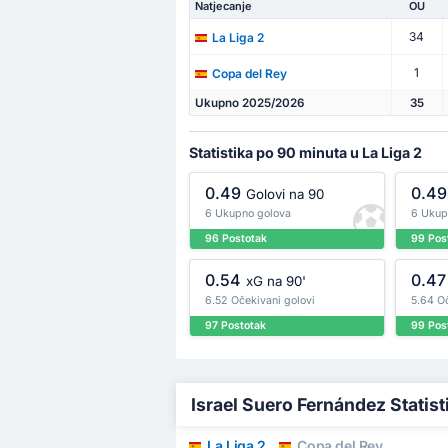
Natjecanje
OU
34
La Liga 2
1
Copa del Rey
Ukupno 2025/2026
35
Statistika po 90 minuta u La Liga 2
0.49
0.49
Golovi na 90
6 Ukupno golova
6 Ukup
96 Postotak
99 Pos
0.54
0.47
xG na 90'
6.52 Očekivani golovi
5.64 Oč
97 Postotak
99 Pos
Israel Suero Fernández Statist
La Liga 2
Copa del Rey