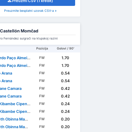
Preuzmi CSV (1 kredit)
Preuzmite besplatni uzorak CSV-a »
 Castellón Momčad
ro Fernández suigrači na klupskoj razini
Pozicija
Golovi / 90'
ço Almeida Queirós Rodrigues
1.70
FW
ço Almeida Queirós Rodrigues
1.70
FW
o Arana
0.54
FW
o Arana
0.54
FW
ane Camara
0.42
FW
ane Camara
0.42
FW
Kibambe Cipenga
0.24
FW
Kibambe Cipenga
0.24
FW
h Obinna Mamah
0.20
FW
h Obinna Mamah
0.20
FW