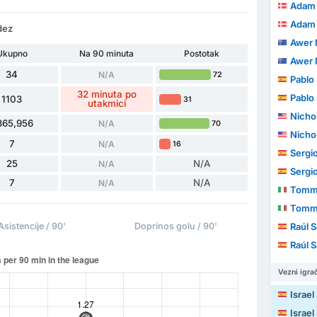
Adam
Adam
dez
Awer 
Ukupno
Na 90 minuta
Postotak
Awer 
34
N/A
72
Pablo
32 minuta po
Pablo
1103
31
utakmici
Nicho
365,956
N/A
70
Nicho
7
N/A
16
Sergio 
25
N/A
N/A
Sergio 
7
N/A
N/A
Tomma
Tomma
Asistencije / 90'
Doprinos golu / 90'
Raúl 
Raúl 
Vezni igrač
Israel
Israel