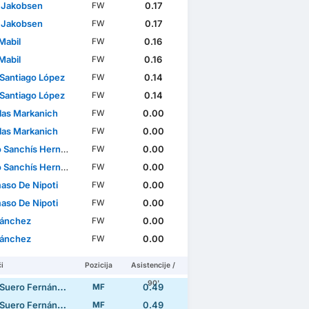
 Jakobsen
0.17
FW
 Jakobsen
0.17
FW
Mabil
0.16
FW
Mabil
0.16
FW
 Santiago López
0.14
FW
 Santiago López
0.14
FW
las Markanich
0.00
FW
las Markanich
0.00
FW
Sanchís Hernández
0.00
FW
Sanchís Hernández
0.00
FW
so De Nipoti
0.00
FW
so De Nipoti
0.00
FW
Sánchez
0.00
FW
Sánchez
0.00
FW
i
Pozicija
Asistencije /
90'
 Suero Fernández
0.49
MF
 Suero Fernández
0.49
MF