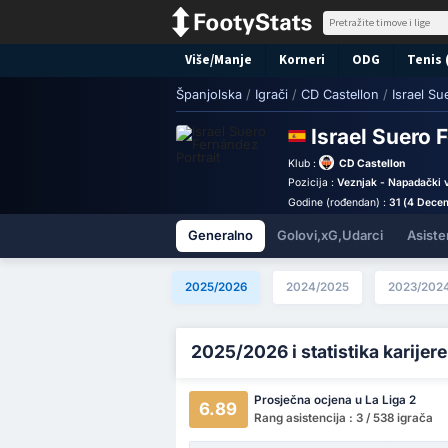
Više/Manje
Korneri
ODG
Tenis 
Španjolska
/
Igrači
/
CD Castellon
/
Israel S
Israel Suero
Klub :
CD Castellon
Pozicija :
Veznjak - Napadački v
Godine (rođendan) :
31 (4 Dece
Generalno
Golovi,xG,Udarci
Asiste
2025/2026
2024/2025
2023/202
2025/2026 i statistika karijere
Prosječna ocjena u La Liga 2
6.89
Rang asistencija : 3 / 538 igrača