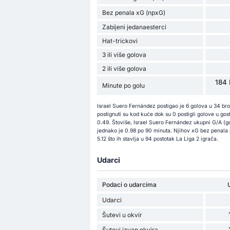
Bez penala xG (npxG)
Zabijeni jedanaesterci
Hat-trickovi
3 ili više golova
2 ili više golova
184 
Minute po golu
Israel Suero Fernández postigao je 6 golova u 34 br
postignuti su kod kuće dok su 0 postigli golove u go
0.49. Štoviše, Israel Suero Fernández ukupni G/A (go
jednako je 0.98 po 90 minuta. Njihov xG bez penala 
5.12 što ih stavlja u 94 postotak La Liga 2 igrača.
Udarci
Podaci o udarcima
Udarci
Šutevi u okvir
Šutevi izvan okvira