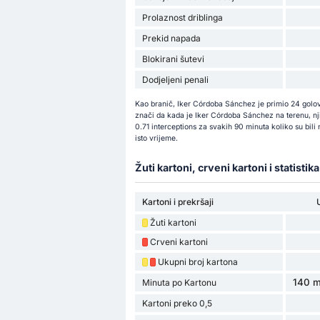
Prolaznost driblinga
Prekid napada
Blokirani šutevi
Dodjeljeni penali
Kao branič, Iker Córdoba Sánchez je primio 24 golo
znači da kada je Iker Córdoba Sánchez na terenu, njih
0.71 interceptions za svakih 90 minuta koliko su bil
isto vrijeme.
Žuti kartoni, crveni kartoni i statistik
Kartoni i prekršaji
Žuti kartoni
Crveni kartoni
Ukupni broj kartona
140 m
Minuta po Kartonu
Kartoni preko 0,5