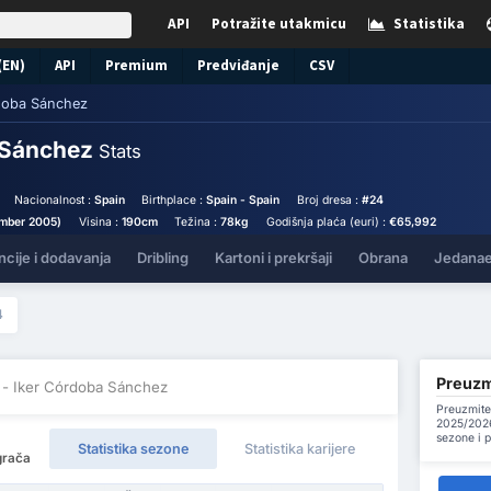
API
Potražite utakmicu
Statistika
(EN)
API
Premium
Predviđanje
CSV
doba Sánchez
 Sánchez
Stats
Nacionalnost :
Spain
Birthplace :
Spain - Spain
Broj dresa :
#24
ember 2005)
Visina :
190cm
Težina :
78kg
Godišnja plaća (euri) :
€65,992
ncije i dodavanja
Dribling
Kartoni i prekršaji
Obrana
Jedanae
4
Preuzm
- Iker Córdoba Sánchez
Preuzmite
2025/2026
sezone i 
Statistika sezone
Statistika karijere
igrača