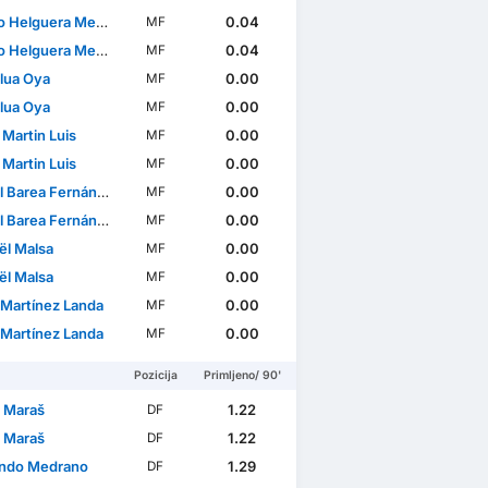
lguera Merello Volante
0.04
MF
lguera Merello Volante
0.04
MF
Clua Oya
0.00
MF
Clua Oya
0.00
MF
Martin Luis
0.00
MF
Martin Luis
0.00
MF
 Barea Fernández
0.00
MF
 Barea Fernández
0.00
MF
ël Malsa
0.00
MF
ël Malsa
0.00
MF
 Martínez Landa
0.00
MF
 Martínez Landa
0.00
MF
Pozicija
Primljeno/ 90'
a Maraš
1.22
DF
a Maraš
1.22
DF
ndo Medrano
1.29
DF