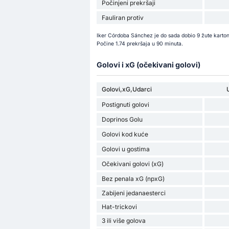
Počinjeni prekršaji
Fauliran protiv
Iker Córdoba Sánchez je do sada dobio 9 žute karto
Počine 1.74 prekršaja u 90 minuta.
Golovi i xG (očekivani golovi)
Golovi,xG,Udarci
Postignuti golovi
Doprinos Golu
Golovi kod kuće
Golovi u gostima
Očekivani golovi (xG)
Bez penala xG (npxG)
Zabijeni jedanaesterci
Hat-trickovi
3 ili više golova