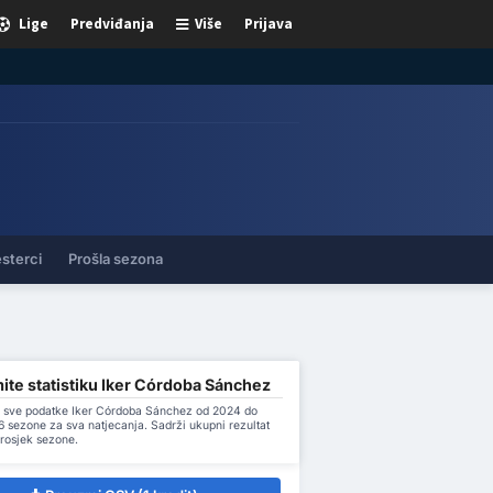
Lige
Predviđanja
Više
Prijava
sterci
Prošla sezona
ite statistiku Iker Córdoba Sánchez
 sve podatke Iker Córdoba Sánchez od 2024 do
 sezone za sva natjecanja. Sadrži ukupni rezultat
prosjek sezone.