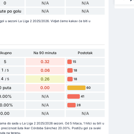
0
N/A
N/A
ute po golu
N/A
N/A
gol u sezoni La Liga 2 2025/2026. Vidjet ćemo kakav će biti u
Ukupno
Na 90 minuta
Postotak
5
0.32
15
1
0.06
18
/ 5
4
0.26
18
/ 5
0 puta
0.00
60
0.00%
N/A
41
0.00%
N/A
28
0.00
N/A
N/A
a do sada u La Liga 2 2025/2026 sezoni. Od 5 hitaca, 1 hitci su bili u
a je preciznost šuta Iker Córdoba Sánchez 20.00%. Postižu gol za svaki
uta na terenu.