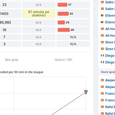
Salim 
23
N/A
37
Salim 
61 minuta po
1400
42
utakmici
Etien
Etien
65,992
N/A
28
Ali H
16
N/A
46
Ali H
7
N/A
N/A
Siren
3
N/A
N/A
Siren
Diego 
Bez gola
Golovi / 90'
Diego 
Vezni igrač
Alejand
Alejand
Francisco
Francisco
Rafel
Rafel