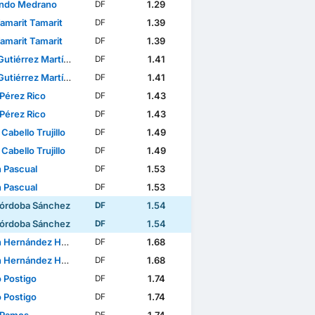
ndo Medrano
1.29
DF
amarit Tamarit
1.39
DF
amarit Tamarit
1.39
DF
utiérrez Martínez
1.41
DF
utiérrez Martínez
1.41
DF
 Pérez Rico
1.43
DF
 Pérez Rico
1.43
DF
Cabello Trujillo
1.49
DF
Cabello Trujillo
1.49
DF
n Pascual
1.53
DF
n Pascual
1.53
DF
Córdoba Sánchez
1.54
DF
Córdoba Sánchez
1.54
DF
Hernández Hernández
1.68
DF
Hernández Hernández
1.68
DF
o Postigo
1.74
DF
o Postigo
1.74
DF