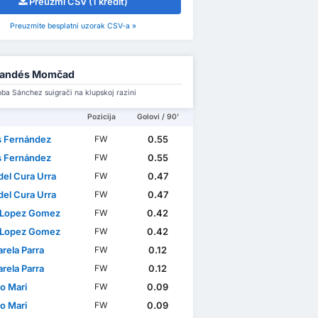
Preuzmi CSV (1 kredit)
Preuzmite besplatni uzorak CSV-a »
randés Momčad
oba Sánchez suigrači na klupskoj razini
Pozicija
Golovi / 90'
s Fernández
0.55
FW
s Fernández
0.55
FW
del Cura Urra
0.47
FW
del Cura Urra
0.47
FW
 Lopez Gomez
0.42
FW
 Lopez Gomez
0.42
FW
arela Parra
0.12
FW
arela Parra
0.12
FW
o Mari
0.09
FW
o Mari
0.09
FW