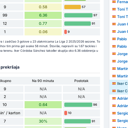
Ferna
9
0.58
57
Toni T
99
6.36
97
Toni T
12
0.77
91
Juan G
Juan G
1
0.06
9
Pablo
va i zadržao 3 golove u 23 utakmicama La Liga 2 2025/2026 sezone. To
Pablo
ov tim prima gol svake 58 minuti. Štoviše, napravili su 1.67 tackles i
i na terenu. Iker Córdoba Sánchez također skuplja oko 6.36 odobrenja u
Jorge 
Jorge 
a prekršaja
Martí
Martí
Ukupno
Na 90 minuta
Postotak
Iker 
9
N/A
N/A
Iker 
2
N/A
N/A
Adrián 
10
0.64
96
Adrián 
in' / karton
N/A
Sergi
10
Sergi
7
30%
91