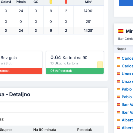
Golovi
Primio
ČO
Min'
0
24
3
9
2
1400'
0
0
0
0
0
28'
Mi
0
24
3
9
2
1428'
Iker Córd
Napad
0.64
Bez gola
Kartoni na 90
Carlo
h u 23 ut.
10 Ukupno kartona
Carlo
ostotak
96th Postotak
Unax 
Unax 
Pablo
a - Detaljno
Pablo
Iker V
Iker V
ez
Albert
Albert
Ukupno
Na 90 minuta
Postotak