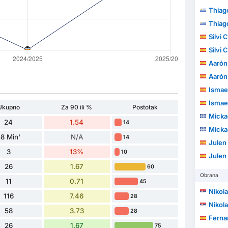
Thiago He
Thiago He
Silvi 
Silvi 
Aarón 
Aarón 
Ismael
Ismael
Ukupno
Za 90 ili %
Postotak
Micka
24
1.54
14
Micka
8 Min'
N/A
14
Julen
3
13%
10
Julen
26
1.67
60
Obrana
11
0.71
45
Nikol
116
7.46
28
Nikol
58
3.73
28
Ferna
26
1.67
75