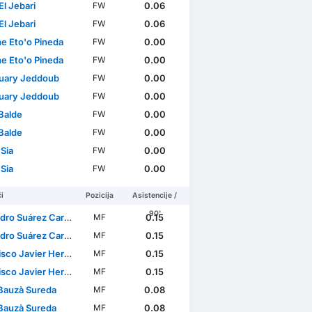
El Jebari
0.06
FW
El Jebari
0.06
FW
ne Eto'o Pineda
0.00
FW
ne Eto'o Pineda
0.00
FW
ouary Jeddoub
0.00
FW
ouary Jeddoub
0.00
FW
 Balde
0.00
FW
 Balde
0.00
FW
Sia
0.00
FW
Sia
0.00
FW
i
Pozicija
Asistencije /
90'
ro Suárez Cardero
0.15
MF
ro Suárez Cardero
0.15
MF
 Javier Hernandez Coarasa
0.15
MF
 Javier Hernandez Coarasa
0.15
MF
 Bauzà Sureda
0.08
MF
 Bauzà Sureda
0.08
MF