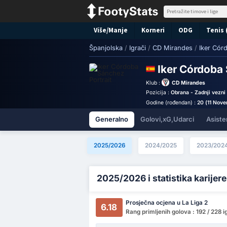
Više/Manje
Korneri
ODG
Tenis 
Španjolska
/
Igrači
/
CD Mirandes
/
Iker Cór
Iker Córdoba
Klub :
CD Mirandes
Pozicija :
Obrana - Zadnji vezni
Godine (rođendan) :
20 (11 Nov
Generalno
Golovi,xG,Udarci
Asiste
2025/2026
2024/2025
2023/202
2025/2026 i statistika karijere
Prosječna ocjena u La Liga 2
6.18
Rang primljenih golova : 192 / 228 