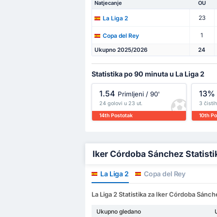
Natjecanje
OU
23
La Liga 2
1
Copa del Rey
Ukupno 2025/2026
24
Statistika po 90 minuta u La Liga 2
1.54
13%
Primljeni / 90'
24 golovi u 23 ut.
3 čisti
14th Postotak
10th P
Iker Córdoba Sánchez Statistik
La Liga 2
Copa del Rey
La Liga 2 Statistika za Iker Córdoba Sánch
Ukupno gledano