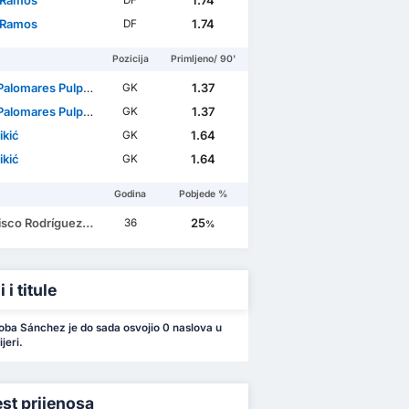
 Ramos
1.74
DF
 Ramos
1.74
DF
Pozicija
Primljeno/ 90'
alomares Pulpillo
1.37
GK
alomares Pulpillo
1.37
GK
ikić
1.64
GK
ikić
1.64
GK
Godina
Pobjede %
co Rodríguez Justo
25
36
%
 i titule
oba Sánchez je do sada osvojio 0 naslova u
jeri.
est prijenosa