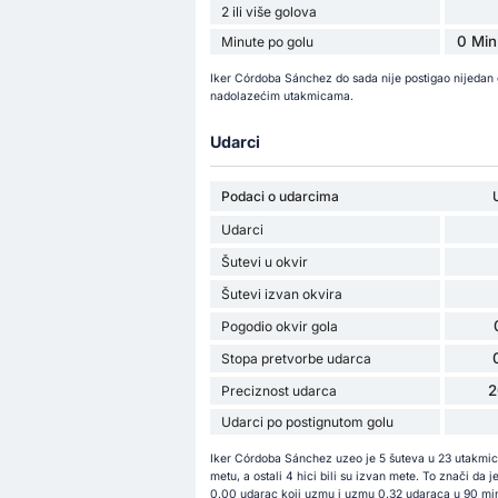
2 ili više golova
0 Min
Minute po golu
Iker Córdoba Sánchez do sada nije postigao nijedan 
nadolazećim utakmicama.
Udarci
Podaci o udarcima
Udarci
Šutevi u okvir
Šutevi izvan okvira
Pogodio okvir gola
Stopa pretvorbe udarca
2
Preciznost udarca
Udarci po postignutom golu
Iker Córdoba Sánchez uzeo je 5 šuteva u 23 utakmicam
metu, a ostali 4 hici bili su izvan mete. To znači d
0.00 udarac koji uzmu i uzmu 0.32 udaraca u 90 min