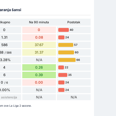
varanja šansi
Ukupno
Na 90 minuta
Postotak
0
0
40
1.31
0.08
24
586
37.67
57
88
31.37
60
/ 586
83.28%
N/A
66
4
0.26
22
6
0.39
35
0
0.00
24
/ 6
0.00%
N/A
24
N/A
N/A
asistencija
kom ove La Liga 2 sezone.