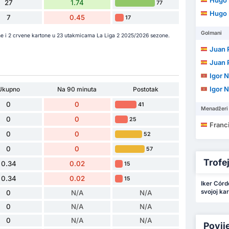
Hugo
27
1.74
77
Hugo
7
0.45
17
Golmani
ne i 2 crvene kartone u 23 utakmicama La Liga 2 2025/2026 sezone.
Juan P
Juan P
Igor N
Igor N
Ukupno
Na 90 minuta
Postotak
0
0
41
Menadžeri
0
0
25
Francis
0
0
52
0
0
57
Trofeji
0.34
0.02
15
0.34
0.02
15
Iker Córd
svojoj kari
0
N/A
N/A
0
N/A
N/A
0
N/A
N/A
Povij