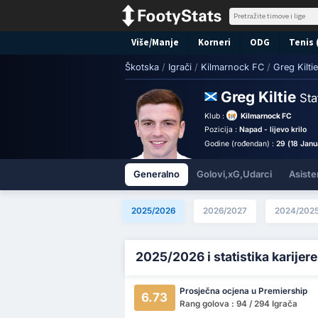
Više/Manje
Korneri
ODG
Tenis 
Škotska
/
Igrači
/
Kilmarnock FC
/
Greg Kiltie
Greg Kiltie
Sta
Klub :
Kilmarnock FC
Pozicija :
Napad - lijevo krilo
Godine (rođendan) :
29 (18 Janu
Generalno
Golovi,xG,Udarci
Asiste
2025/2026
2026/2027
2024/202
2025/2026 i statistika karijere
Prosječna ocjena u Premiership
6.73
Rang golova : 94 / 294 Igrača