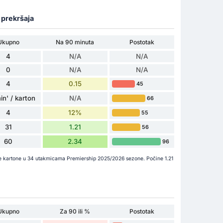
a prekršaja
Ukupno
Na 90 minuta
Postotak
4
N/A
N/A
0
N/A
N/A
4
0.15
45
in' / karton
N/A
66
4
12%
55
31
1.21
56
60
2.34
96
ene kartone u 34 utakmicama Premiership 2025/2026 sezone. Počine 1.21
Ukupno
Za 90 ili %
Postotak