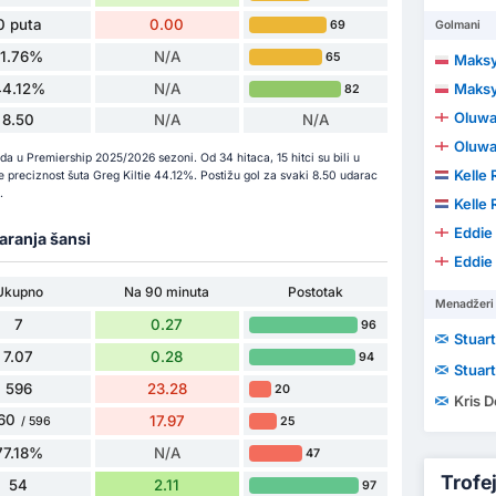
0 puta
0.00
69
Golmani
11.76%
N/A
65
Maksy
44.12%
N/A
Maksy
82
Oluwa
8.50
N/A
N/A
Oluwa
a u Premiership 2025/2026 sezoni. Od 34 hitaca, 15 hitci su bili u
Kelle
 je preciznost šuta Greg Kiltie 44.12%. Postižu gol za svaki 8.50 udarac
.
Kelle
Eddie
varanja šansi
Eddie
Ukupno
Na 90 minuta
Postotak
Menadžeri
7
0.27
96
Stuart
7.07
0.28
94
Stuart
596
23.28
20
Kris 
60
17.97
25
/ 596
77.18%
N/A
47
Trofeji
54
2.11
97