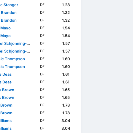
e Stanger
1.28
DF
 Brandon
1.32
DF
 Brandon
1.32
DF
 Mayo
1.54
DF
 Mayo
1.54
DF
 Schjonning-Larsen
1.57
DF
 Schjonning-Larsen
1.57
DF
ic Thompson
1.60
DF
ic Thompson
1.60
DF
e Deas
1.61
DF
e Deas
1.61
DF
s Brown
1.65
DF
s Brown
1.65
DF
 Brown
1.78
DF
 Brown
1.78
DF
illiams
3.04
DF
illiams
3.04
DF