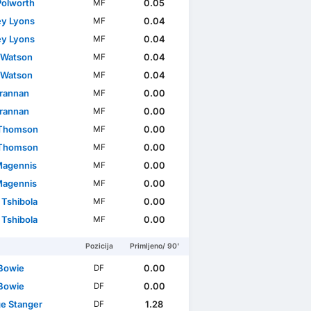
Polworth
0.05
MF
ey Lyons
0.04
MF
ey Lyons
0.04
MF
 Watson
0.04
MF
 Watson
0.04
MF
rannan
0.00
MF
rannan
0.00
MF
 Thomson
0.00
MF
 Thomson
0.00
MF
Magennis
0.00
MF
Magennis
0.00
MF
 Tshibola
0.00
MF
 Tshibola
0.00
MF
Pozicija
Primljeno/ 90'
Bowie
0.00
DF
Bowie
0.00
DF
e Stanger
1.28
DF