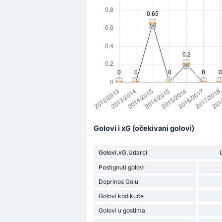
Golovi i xG (očekivani golovi)
Golovi,xG,Udarci
Postignuti golovi
Doprinos Golu
Golovi kod kuće
Golovi u gostima