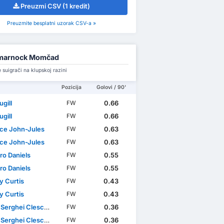
Preuzmi CSV (1 kredit)
Preuzmite besplatni uzorak CSV-a »
lmarnock Momčad
e suigrači na klupskoj razini
Pozicija
Golovi / 90'
gill
0.66
FW
gill
0.66
FW
ce John-Jules
0.63
FW
ce John-Jules
0.63
FW
ro Daniels
0.55
FW
ro Daniels
0.55
FW
y Curtis
0.43
FW
y Curtis
0.43
FW
Serghei Clescenco
0.36
FW
Serghei Clescenco
0.36
FW