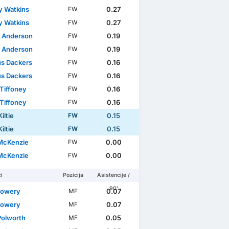
y Watkins
0.27
FW
y Watkins
0.27
FW
 Anderson
0.19
FW
 Anderson
0.19
FW
s Dackers
0.16
FW
s Dackers
0.16
FW
 Tiffoney
0.16
FW
 Tiffoney
0.16
FW
iltie
0.15
FW
iltie
0.15
FW
McKenzie
0.00
FW
McKenzie
0.00
FW
i
Pozicija
Asistencije /
90'
Lowery
0.07
MF
Lowery
0.07
MF
Polworth
0.05
MF