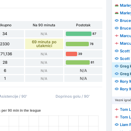
Marle
Marle
Bruce
Ukupno
Na 90 minuta
Postotak
Bruce
34
N/A
87
Marcu
69 minuta po
Marcu
2330
78
utakmici
Scott
71,136
N/A
39
Scott
28
N/A
81
Greg K
6
N/A
N/A
Greg K
1
N/A
N/A
Rory 
Rory 
Asistencije / 90'
Doprinos golu / 90'
Vezni igrač
Tom 
Tom 
Liam 