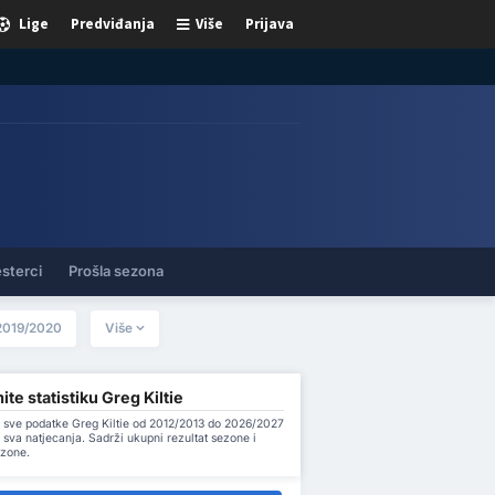
Lige
Predviđanja
Više
Prijava
sterci
Prošla sezona
2019/2020
Više
te statistiku Greg Kiltie
 sve podatke Greg Kiltie od 2012/2013 do 2026/2027
sva natjecanja. Sadrži ukupni rezultat sezone i
ezone.