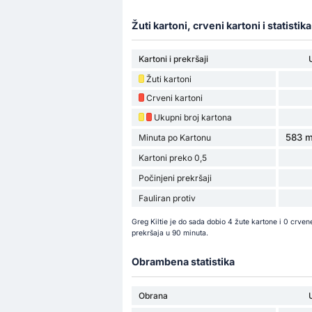
Žuti kartoni, crveni kartoni i statistik
Kartoni i prekršaji
Žuti kartoni
Crveni kartoni
Ukupni broj kartona
583 m
Minuta po Kartonu
Kartoni preko 0,5
Počinjeni prekršaji
Fauliran protiv
Greg Kiltie je do sada dobio 4 žute kartone i 0 crv
prekršaja u 90 minuta.
Obrambena statistika
Obrana