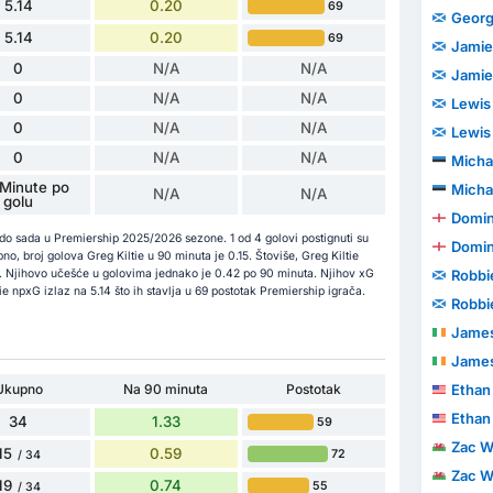
5.14
0.20
69
Georg
5.14
0.20
69
Jamie
0
N/A
N/A
Jamie
0
N/A
N/A
Lewis
0
N/A
N/A
Lewis
0
N/A
N/A
Michael
Minute po
Michael
N/A
N/A
golu
Domin
 do sada u Premiership 2025/2026 sezone. 1 od 4 golovi postignuti su
Domin
o, broj golova Greg Kiltie u 90 minuta je 0.15. Štoviše, Greg Kiltie
nu. Njihovo učešće u golovima jednako je 0.42 po 90 minuta. Njihov xG
Robbi
ie npxG izlaz na 5.14 što ih stavlja u 69 postotak Premiership igrača.
Robbi
Jame
Jame
Ukupno
Na 90 minuta
Postotak
Ethan
Ethan
34
1.33
59
Zac W
15
0.59
72
/ 34
Zac W
19
0.74
55
/ 34