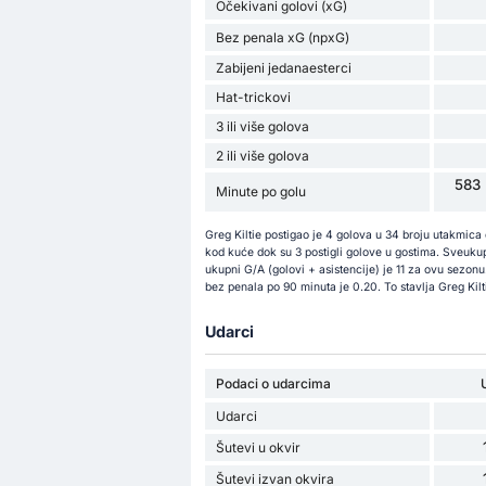
Očekivani golovi (xG)
Bez penala xG (npxG)
Zabijeni jedanaesterci
Hat-trickovi
3 ili više golova
2 ili više golova
583 
Minute po golu
Greg Kiltie postigao je 4 golova u 34 broju utakmica
kod kuće dok su 3 postigli golove u gostima. Sveukupn
ukupni G/A (golovi + asistencije) je 11 za ovu sezo
bez penala po 90 minuta je 0.20. To stavlja Greg Kilt
Udarci
Podaci o udarcima
Udarci
Šutevi u okvir
Šutevi izvan okvira