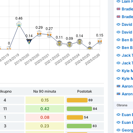
Liam 
Bradl
Bradl
David
David
Ben B
Ben B
Jack
Jack
Kyle 
Kyle 
Aaron
Ukupno
Na 90 minuta
Postotak
Aaron
4
0.15
69
Obrana
11
0.42
84
Euan 
1
0.08
54
Euan 
3
0.23
83
Georg