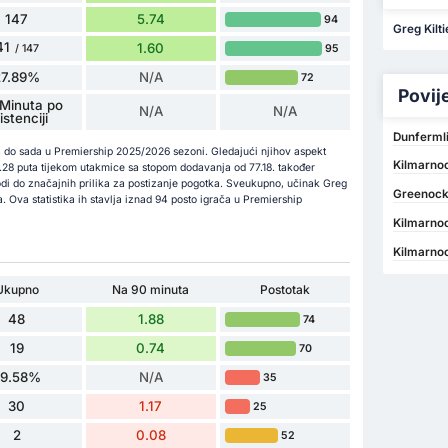
147
5.74
94
Greg Kilti
41
1.60
95
/ 147
27.89%
N/A
72
Povij
Minuta po
N/A
N/A
istenciji
Dunfermli
ma do sada u Premiership 2025/2026 sezoni. Gledajući njihov aspekt
Kilmarnoc
23.28 puta tijekom utakmice sa stopom dodavanja od 77.18. također
vodi do značajnih prilika za postizanje pogotka. Sveukupno, učinak Greg
Greenock
. Ova statistika ih stavlja iznad 94 posto igrača u Premiership
Kilmarno
Kilmarnoc
Ukupno
Na 90 minuta
Postotak
48
1.88
74
19
0.74
70
39.58%
N/A
35
30
1.17
25
2
0.08
52