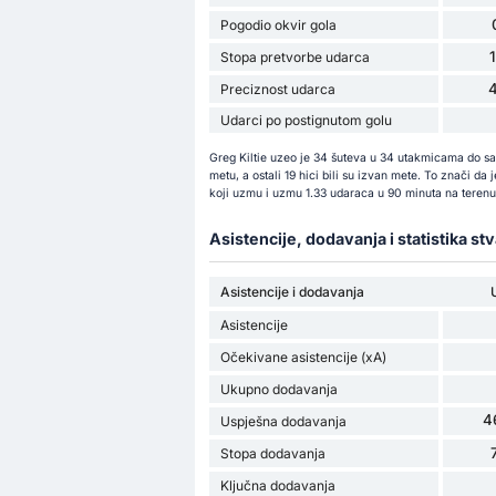
Pogodio okvir gola
Stopa pretvorbe udarca
Preciznost udarca
Udarci po postignutom golu
Greg Kiltie uzeo je 34 šuteva u 34 utakmicama do sad
metu, a ostali 19 hici bili su izvan mete. To znači da
koji uzmu i uzmu 1.33 udaraca u 90 minuta na terenu
Asistencije, dodavanja i statistika st
Asistencije i dodavanja
Asistencije
Očekivane asistencije (xA)
Ukupno dodavanja
4
Uspješna dodavanja
Stopa dodavanja
Ključna dodavanja