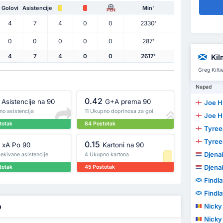
Golovi
Asistencije
Min'
PEN
4
7
4
0
0
2330'
0
0
0
0
0
287'
Ki
4
7
4
0
0
2617'
Greg Kilti
Napad
0.42
Asistencije na 90
G+A prema 90
Joe Hu
no asistencija
11 Ukupno doprinosa za gol
Joe Hu
totak
84 Postotak
Tyree
Tyree
0.15
xA Po 90
Kartoni na 90
Djenai
ekivane asistencije
4 Ukupno kartona
Djenai
totak
45 Postotak
Findla
Findla
o
Nicky 
Nicky 