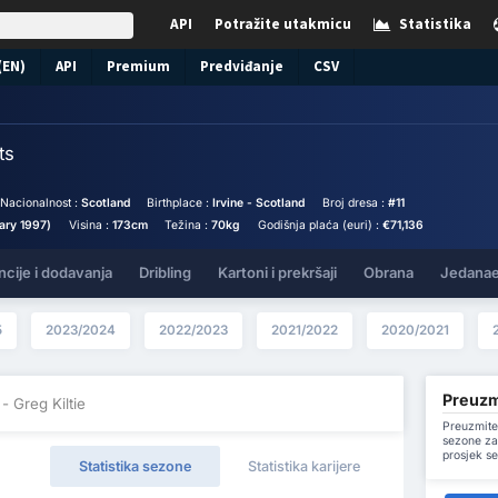
API
Potražite utakmicu
Statistika
(EN)
API
Premium
Predviđanje
CSV
ts
Nacionalnost :
Scotland
Birthplace :
Irvine - Scotland
Broj dresa :
#11
ary 1997)
Visina :
173cm
Težina :
70kg
Godišnja plaća (euri) :
€71,136
ncije i dodavanja
Dribling
Kartoni i prekršaji
Obrana
Jedanae
5
2023/2024
2022/2023
2021/2022
2020/2021
Preuzmi
- Greg Kiltie
Preuzmite
sezone za 
prosjek s
Statistika sezone
Statistika karijere