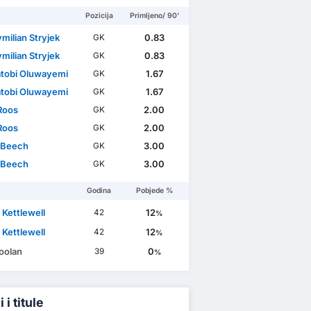
Pozicija
Primljeno/ 90'
milian Stryjek
0.83
GK
milian Stryjek
0.83
GK
tobi Oluwayemi
1.67
GK
tobi Oluwayemi
1.67
GK
 Roos
2.00
GK
 Roos
2.00
GK
 Beech
3.00
GK
 Beech
3.00
GK
Godina
Pobjede %
 Kettlewell
12
42
%
 Kettlewell
12
42
%
Doolan
0
39
%
 i titule