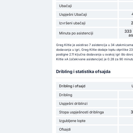
Ubačaji
Uspješni Ubačaji
Izvršeni ubačaji
333 
Minuta po asistenciji
as
Greg Kiltie je asistirao 7 asistencija u 34 utakmica
dodavanja u igri, Greg Kiltie dodaje loptu otprilike 
postigne 2.11 ključna dodavanja u svakoj igri što do
Kiltie xA (očekivane asistencije) je 0.28 za 90 minuta
Dribling i statistika ofsajda
Dribling i ofsajd
Dribling
Uspješni driblinzi
Stopa uspješnosti driblinga
Izgubljene lopte
Ofsajdi