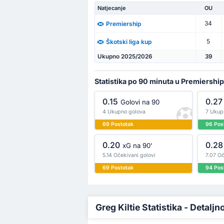
Natjecanje
OU
34
Premiership
5
Škotski liga kup
Ukupno 2025/2026
39
Statistika po 90 minuta u Premiership
0.15
0.27
Golovi na 90
4 Ukupno golova
7 Ukup
69 Postotak
96 Pos
0.20
0.28
xG na 90'
5.14 Očekivani golovi
7.07 Oč
69 Postotak
94 Pos
Greg Kiltie Statistika - Detaljn