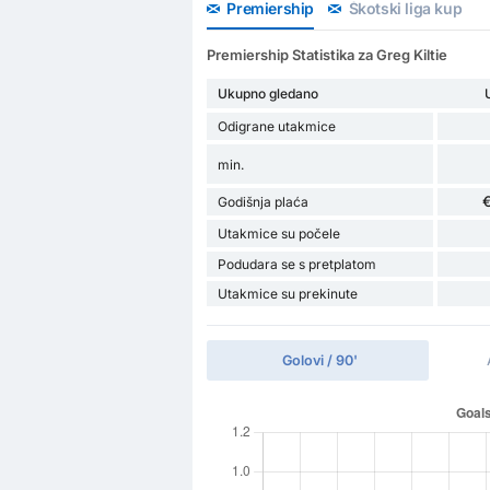
Premiership
Škotski liga kup
Premiership Statistika za Greg Kiltie
Ukupno gledano
Odigrane utakmice
min.
€
Godišnja plaća
Utakmice su počele
Podudara se s pretplatom
Utakmice su prekinute
Golovi / 90'