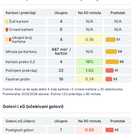
Kartoni i prekršaji
Ukupno
Na 90 minuta
Postotak
4
N/A
N/A
Žuti kartoni
0
N/A
N/A
Crveni kartoni
Ukupni broj
4
0.18
51
kartona
487 min' /
N/A
Minuta po Kartonu
59
karton
4
16%
Kartoni preko 0,5
68
22
1.02
Počinjeni prekršaji
41
16
0.74
Fauliran protiv
33
Connor Allan je do sada dobio 4 žute kartone i 0 crvene kartone u 25 utakmicama
Premiership 2025/2026 sezone. Počine 1.02 prekršaja u 90 minuta.
Golovi i xG (očekivani golovi)
Golovi,xG,Udarci
Ukupno
Na 90 minuta
Postotak
1
0.05
Postignuti golovi
42