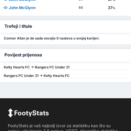
John McGlynn
37
64
%
Trofeji i titule
Connor Allan je do sada osvojio 0 naslova u svojoj karijeri.
Povijest prijenosa
Kelty Hearts FC -> Rangers FC Under 21
Rangers FC Under 21 -> Kelty Hearts FC
FootyStats je vaš najbolji izvor za statistiku kao što su
golovi, više/manje 2.5 golova, HT/FT, dinamička statistika