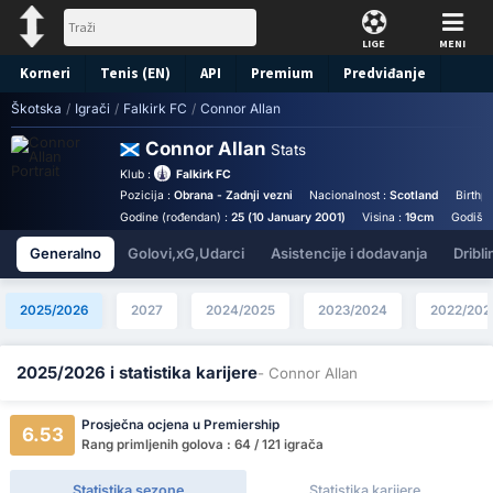
LIGE
MENI
Korneri
Tenis (EN)
API
Premium
Predviđanje
Škotska
/
Igrači
/
Falkirk FC
/
Connor Allan
Connor Allan
Stats
Klub :
Falkirk FC
Pozicija :
Obrana - Zadnji vezni
Nacionalnost :
Scotland
Birthp
Godine (rođendan) :
25 (10 January 2001)
Visina :
19cm
Godišnj
Generalno
Golovi,xG,Udarci
Asistencije i dodavanja
Dribli
2025/2026
2027
2024/2025
2023/2024
2022/202
2025/2026 i statistika karijere
- Connor Allan
Prosječna ocjena u Premiership
6.53
Rang primljenih golova : 64 / 121 igrača
Statistika sezone
Statistika karijere