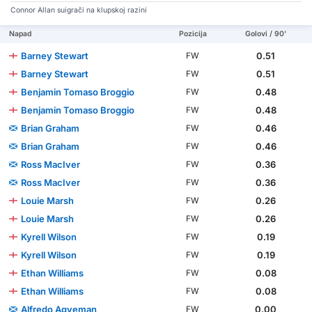
Connor Allan suigrači na klupskoj razini
Napad
Pozicija
Golovi / 90'
Barney Stewart
0.51
FW
Barney Stewart
0.51
FW
Benjamin Tomaso Broggio
0.48
FW
Benjamin Tomaso Broggio
0.48
FW
Brian Graham
0.46
FW
Brian Graham
0.46
FW
Ross MacIver
0.36
FW
Ross MacIver
0.36
FW
Louie Marsh
0.26
FW
Louie Marsh
0.26
FW
Kyrell Wilson
0.19
FW
Kyrell Wilson
0.19
FW
Ethan Williams
0.08
FW
Ethan Williams
0.08
FW
Alfredo Agyeman
0.00
FW