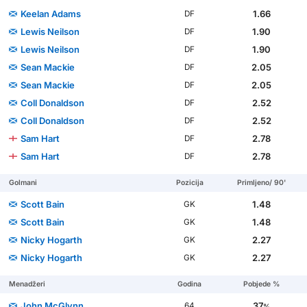
Keelan Adams
1.66
DF
Lewis Neilson
1.90
DF
Lewis Neilson
1.90
DF
Sean Mackie
2.05
DF
Sean Mackie
2.05
DF
Coll Donaldson
2.52
DF
Coll Donaldson
2.52
DF
Sam Hart
2.78
DF
Sam Hart
2.78
DF
Golmani
Pozicija
Primljeno/ 90'
Scott Bain
1.48
GK
Scott Bain
1.48
GK
Nicky Hogarth
2.27
GK
Nicky Hogarth
2.27
GK
Menadžeri
Godina
Pobjede %
John McGlynn
37
64
%