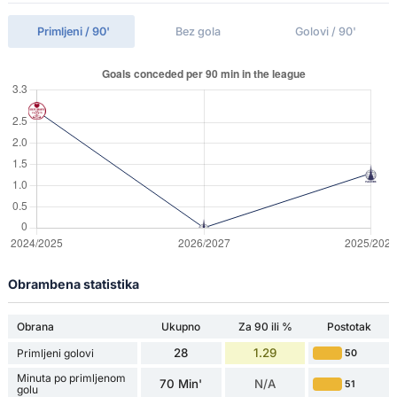
Primljeni / 90'
Bez gola
Golovi / 90'
Obrambena statistika
Obrana
Ukupno
Za 90 ili %
Postotak
28
1.29
Primljeni golovi
50
Minuta po primljenom
70 Min'
N/A
51
golu