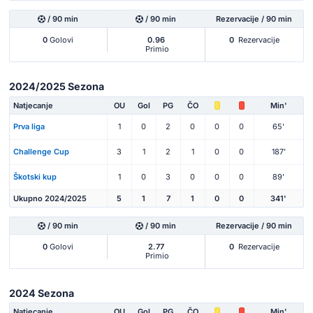
/ 90 min
/ 90 min
Rezervacije / 90 min
0
Golovi
0.96
0
Rezervacije
Primio
2024/2025 Sezona
Natjecanje
OU
Gol
PG
ČO
Min'
Prva liga
1
0
2
0
0
0
65'
Challenge Cup
3
1
2
1
0
0
187'
Škotski kup
1
0
3
0
0
0
89'
Ukupno 2024/2025
5
1
7
1
0
0
341'
/ 90 min
/ 90 min
Rezervacije / 90 min
0
Golovi
2.77
0
Rezervacije
Primio
2024 Sezona
Natjecanje
OU
Gol
PG
ČO
Min'