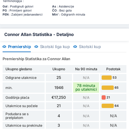
Terminologija :
Gol
: Postignuti golovi
As
: Asistencije
PG
: Primljeni golovi
ČO
: Bez gola
PEN
: Zabijeni jedanaesterci
Min'
: Odigranih minuta
Connor Allan Statistika - Detaljno
Premiership
Škotski liga kup
Škotski kup
Premiership Statistika za Connor Allan
Ukupno gledano
Ukupno
Na 90 minuta
Postotak
25
Odigrane utakmice
N/A
53
78 minuta
1946
min.
65
po utakmici
€17,250
Godišnja plaća
N/A
21
21
Utakmice su počele
N/A
64
Podudara se s
4
N/A
N/A
pretplatom
3
N/A
Utakmice su prekinute
N/A