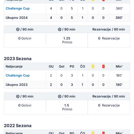
Challenge Cup
4
0
5
1
0
0
360'
Ukupno 2024
4
0
5
1
0
0
360'
/ 90 min
/ 90 min
Rezervacije / 90 min
0
Golovi
1.25
0
Rezervacije
Primio
2023 Sezona
Natjecanje
OU
Gol
PG
ČO
Min'
Challenge Cup
2
0
3
1
0
0
180'
Ukupno 2023
2
0
3
1
0
0
180'
/ 90 min
/ 90 min
Rezervacije / 90 min
0
Golovi
1.5
0
Rezervacije
Primio
2022 Sezona
Natjecanje
OU
Gol
PG
ČO
Min'