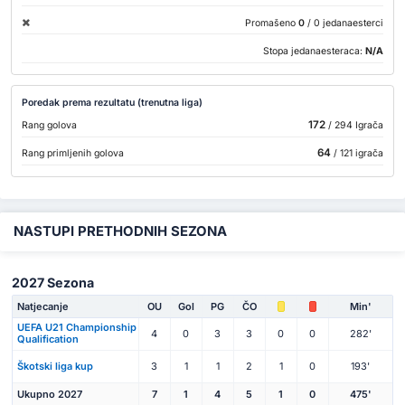
Promašeno
0
/ 0 jedanaesterci
Stopa jedanaesteraca:
N/A
Poredak prema rezultatu (trenutna liga)
172
Rang golova
/ 294 Igrača
64
Rang primljenih golova
/ 121 igrača
NASTUPI PRETHODNIH SEZONA
2027 Sezona
Natjecanje
OU
Gol
PG
ČO
Min'
UEFA U21 Championship
4
0
3
3
0
0
282'
Qualification
Škotski liga kup
3
1
1
2
1
0
193'
Ukupno 2027
7
1
4
5
1
0
475'