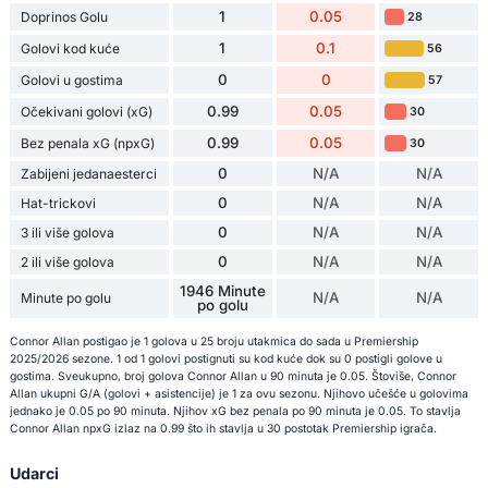
1
0.05
Doprinos Golu
28
1
0.1
Golovi kod kuće
56
0
0
Golovi u gostima
57
0.99
0.05
Očekivani golovi (xG)
30
0.99
0.05
Bez penala xG (npxG)
30
0
N/A
N/A
Zabijeni jedanaesterci
0
N/A
N/A
Hat-trickovi
0
N/A
N/A
3 ili više golova
0
N/A
N/A
2 ili više golova
1946 Minute
N/A
N/A
Minute po golu
po golu
Connor Allan postigao je 1 golova u 25 broju utakmica do sada u Premiership
2025/2026 sezone. 1 od 1 golovi postignuti su kod kuće dok su 0 postigli golove u
gostima. Sveukupno, broj golova Connor Allan u 90 minuta je 0.05. Štoviše, Connor
Allan ukupni G/A (golovi + asistencije) je 1 za ovu sezonu. Njihovo učešće u golovima
jednako je 0.05 po 90 minuta. Njihov xG bez penala po 90 minuta je 0.05. To stavlja
Connor Allan npxG izlaz na 0.99 što ih stavlja u 30 postotak Premiership igrača.
Udarci