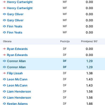
Henry Cartwright
0.00
MF
Henry Cartwright
0.00
MF
Gary Oliver
0.00
MF
Gary Oliver
0.00
MF
Finn Yeats
0.00
MF
Finn Yeats
0.00
MF
Obrana
Pozicija
Primljeno/ 90'
Ryan Edwards
0.00
DF
Ryan Edwards
0.00
DF
Connor Allan
1.29
DF
Connor Allan
1.29
DF
Filip Lissah
1.38
DF
Leon McCann
1.43
DF
Leon McCann
1.43
DF
Liam Henderson
1.56
DF
Liam Henderson
1.56
DF
Keelan Adams
1.66
DF