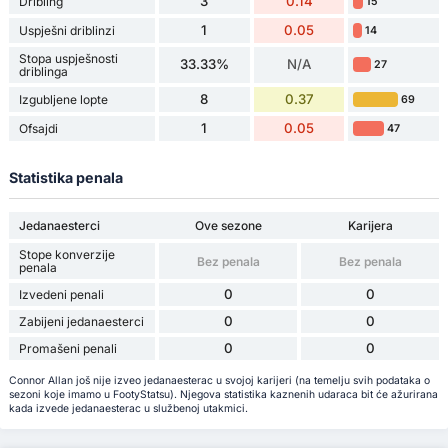
3
0.14
Dribling
15
1
0.05
Uspješni driblinzi
14
Stopa uspješnosti
33.33%
N/A
27
driblinga
8
0.37
Izgubljene lopte
69
1
0.05
Ofsajdi
47
Statistika penala
Jedanaesterci
Ove sezone
Karijera
Stope konverzije
Bez penala
Bez penala
penala
0
0
Izvedeni penali
0
0
Zabijeni jedanaesterci
0
0
Promašeni penali
Connor Allan još nije izveo jedanaesterac u svojoj karijeri (na temelju svih podataka o
sezoni koje imamo u FootyStatsu). Njegova statistika kaznenih udaraca bit će ažurirana
kada izvede jedanaesterac u službenoj utakmici.