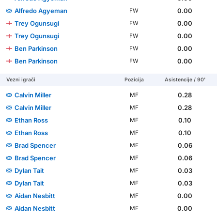
Alfredo Agyeman
0.00
FW
Trey Ogunsugi
0.00
FW
Trey Ogunsugi
0.00
FW
Ben Parkinson
0.00
FW
Ben Parkinson
0.00
FW
Vezni igrači
Pozicija
Asistencije / 90'
Calvin Miller
0.28
MF
Calvin Miller
0.28
MF
Ethan Ross
0.10
MF
Ethan Ross
0.10
MF
Brad Spencer
0.06
MF
Brad Spencer
0.06
MF
Dylan Tait
0.03
MF
Dylan Tait
0.03
MF
Aidan Nesbitt
0.00
MF
Aidan Nesbitt
0.00
MF