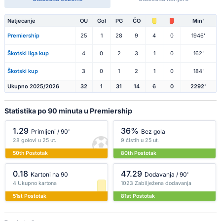
Natjecanje
OU
Gol
PG
ČO
Min'
Premiership
25
1
28
9
4
0
1946'
Škotski liga kup
4
0
2
3
1
0
162'
Škotski kup
3
0
1
2
1
0
184'
Ukupno 2025/2026
32
1
31
14
6
0
2292'
Statistika po 90 minuta u Premiership
1.29
36%
Primljeni / 90'
Bez gola
28 golovi u 25 ut.
9 čistih u 25 ut.
50th Postotak
80th Postotak
0.18
47.29
Kartoni na 90
Dodavanja / 90'
4 Ukupno kartona
1023 Zabilježena dodavanja
51st Postotak
81st Postotak