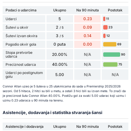
Podaci o udarcima
Ukupno
Na 90 minuta
Postotak
5
0.23
Udarci
11
2
0.09
Šutevi u okvir
23
/ 5
3
0.14
Šutevi izvan okvira
12
/ 5
0 puta
0.00
Pogodio okvir gola
69
Stopa pretvorbe
20.00%
N/A
90
udarca
40.00%
N/A
Preciznost udarca
75
Udarci po postignutom
5.00
N/A
N/A
golu
Connor Allan uzeo je 5 šuteva u 25 utakmicama do sada u Premiership 2025/2026
sezoni. Od 5 hitaca, 2 hitci su bili u metu, a ostali 3 hici bili su izvan mete. To znači da
je preciznost šuta Connor Allan 40.00%. Postižu gol za svaki 5.00 udarac koji uzmu i
uzmu 0.23 udaraca u 90 minuta na terenu.
Asistencije, dodavanja i statistika stvaranja šansi
Asistencije i dodavanja
Ukupno
Na 90 minuta
Postotak