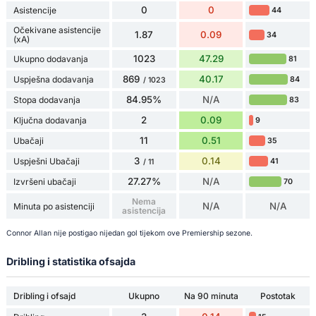
0
0
Asistencije
44
Očekivane asistencije
1.87
0.09
34
(xA)
1023
47.29
Ukupno dodavanja
81
869
40.17
Uspješna dodavanja
84
/ 1023
84.95%
N/A
Stopa dodavanja
83
2
0.09
Ključna dodavanja
9
11
0.51
Ubačaji
35
3
0.14
Uspješni Ubačaji
41
/ 11
27.27%
N/A
Izvršeni ubačaji
70
Nema
N/A
N/A
Minuta po asistenciji
asistencija
Connor Allan nije postigao nijedan gol tijekom ove Premiership sezone.
Dribling i statistika ofsajda
Dribling i ofsajd
Ukupno
Na 90 minuta
Postotak