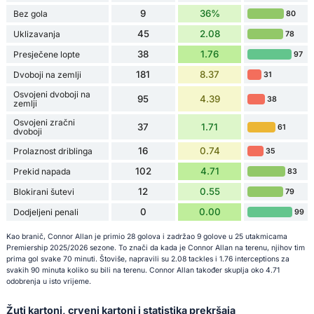
9
36%
Bez gola
80
45
2.08
Uklizavanja
78
38
1.76
Presječene lopte
97
181
8.37
Dvoboji na zemlji
31
Osvojeni dvoboji na
95
4.39
38
zemlji
Osvojeni zračni
37
1.71
61
dvoboji
16
0.74
Prolaznost driblinga
35
102
4.71
Prekid napada
83
12
0.55
Blokirani šutevi
79
0
0.00
Dodjeljeni penali
99
Kao branič, Connor Allan je primio 28 golova i zadržao 9 golove u 25 utakmicama
Premiership 2025/2026 sezone. To znači da kada je Connor Allan na terenu, njihov tim
prima gol svake 70 minuti. Štoviše, napravili su 2.08 tackles i 1.76 interceptions za
svakih 90 minuta koliko su bili na terenu. Connor Allan također skuplja oko 4.71
odobrenja u isto vrijeme.
Žuti kartoni, crveni kartoni i statistika prekršaja