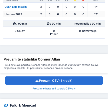
UEFA Liga mladih
2
0
0
0
0
0
17'
Ukupno 2022
2
0
0
0
0
0
17'
/ 90 min
/ 90 min
Rezervacije / 90 min
0
Golovi
0
0
Rezervacije
Primio
Preuzmite statistiku Connor Allan
Preuzmite sve podatke Connor Allan od 2021/2022 do 2026/2027 sezone za sva
natjecanja. Sadrži ukupni rezultat sezone i prosjek sezone.
Preuzmi CSV (1 kredit)
Preuzmite besplatni uzorak CSV-a »
Falkirk Momčad