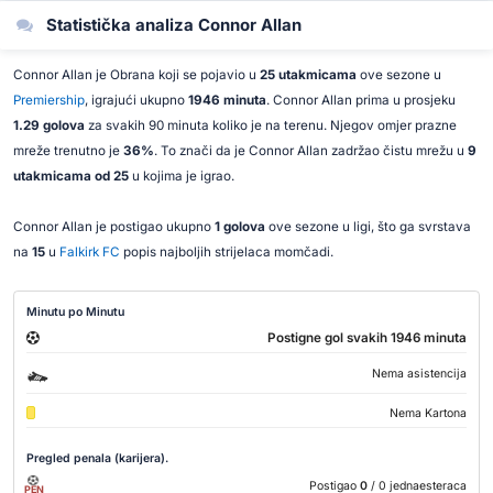
Statistička analiza Connor Allan
Connor Allan je Obrana koji se pojavio u
25 utakmicama
ove sezone u
Premiership
, igrajući ukupno
1946 minuta
. Connor Allan prima u prosjeku
1.29 golova
za svakih 90 minuta koliko je na terenu. Njegov omjer prazne
mreže trenutno je
36%
. To znači da je Connor Allan zadržao čistu mrežu u
9
utakmicama od 25
u kojima je igrao.
Connor Allan je postigao ukupno
1 golova
ove sezone u ligi, što ga svrstava
na
15
u
Falkirk FC
popis najboljih strijelaca momčadi.
Minutu po Minutu
Postigne gol svakih 1946 minuta
Nema asistencija
Nema Kartona
Pregled penala (karijera).
Postigao
0
/ 0 jednaesteraca
PEN