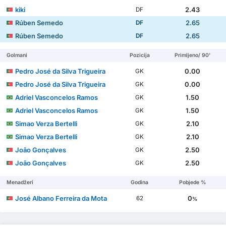
kiki
2.43
DF
Rúben Semedo
2.65
DF
Rúben Semedo
2.65
DF
Golmani
Pozicija
Primljeno/ 90'
Pedro José da Silva Trigueira
0.00
GK
Pedro José da Silva Trigueira
0.00
GK
Adriel Vasconcelos Ramos
1.50
GK
Adriel Vasconcelos Ramos
1.50
GK
Simao Verza Bertelli
2.10
GK
Simao Verza Bertelli
2.10
GK
João Gonçalves
2.50
GK
João Gonçalves
2.50
GK
Menadžeri
Godina
Pobjede %
José Albano Ferreira da Mota
0
62
%