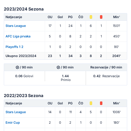
2023/2024 Sezona
Natjecanje
OU
Gol
PG
ČO
Min'
Stars League
17
1
24
1
6
1
1501'
AFC Liga prvaka
5
0
8
2
2
1
450'
Playoffs 1 2
1
0
2
0
0
0
90'
Ukupno 2023/2024
23
1
34
3
8
2
2041'
/ 90 min
/ 90 min
Rezervacije / 90 min
0.06
Golovi
1.44
0.42
Rezervacije
Primio
2022/2023 Sezona
Natjecanje
OU
Gol
PG
ČO
Min'
Stars League
14
0
11
4
5
0
1006'
Emir Cup
2
0
2
1
0
0
180'