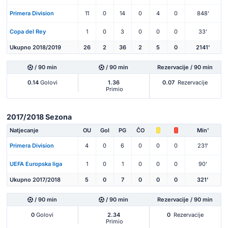
Primera Division
11
0
14
0
4
0
848'
Copa del Rey
1
0
3
0
0
0
33'
Ukupno 2018/2019
26
2
36
2
5
0
2141'
/ 90 min
/ 90 min
Rezervacije / 90 min
0.14
Golovi
1.36
0.07
Rezervacije
Primio
2017/2018 Sezona
Natjecanje
OU
Gol
PG
ČO
Min'
Primera Division
4
0
6
0
0
0
231'
UEFA Europska liga
1
0
1
0
0
0
90'
Ukupno 2017/2018
5
0
7
0
0
0
321'
/ 90 min
/ 90 min
Rezervacije / 90 min
0
Golovi
2.34
0
Rezervacije
Primio