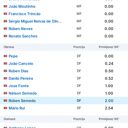
João Moutinho
0.00
MF
Francisco Trincão
0.00
MF
Sérgio Miguel Relvas de Oliveira
0.00
MF
Rúben Neves
0.00
MF
Renato Sanches
0.00
MF
Obrana
Pozicija
Primljeno/ 90'
Pepe
0.00
DF
João Cancelo
0.24
DF
Rúben Dias
0.50
DF
Danilo Pereira
0.52
DF
Jose Fonte
1.00
DF
Nélson Semedo
1.00
DF
Rúben Semedo
2.00
DF
Mário Rui
2.54
DF
Golmani
Pozicija
Primljeno/ 90'
Anthony Lopes
0.00
GK