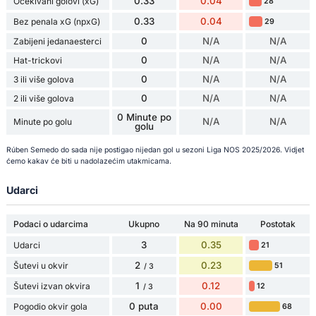
0.33
0.04
Očekivani golovi (xG)
28
0.33
0.04
Bez penala xG (npxG)
29
0
N/A
N/A
Zabijeni jedanaesterci
0
N/A
N/A
Hat-trickovi
0
N/A
N/A
3 ili više golova
0
N/A
N/A
2 ili više golova
0 Minute po
N/A
N/A
Minute po golu
golu
Rúben Semedo do sada nije postigao nijedan gol u sezoni Liga NOS 2025/2026. Vidjet
ćemo kakav će biti u nadolazećim utakmicama.
Udarci
Podaci o udarcima
Ukupno
Na 90 minuta
Postotak
3
0.35
Udarci
21
2
0.23
Šutevi u okvir
51
/ 3
1
0.12
Šutevi izvan okvira
12
/ 3
0 puta
0.00
Pogodio okvir gola
68