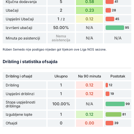
5
0.58
Ključna dodavanja
41
2
0.23
Ubačaji
28
1
0.12
Uspješni Ubačaji
45
/ 2
50.00%
N/A
Izvršeni ubačaji
95
Nema
N/A
N/A
Minuta po asistenciji
asistencija
Rúben Semedo nije postigao nijedan gol tijekom ove Liga NOS sezone.
Dribling i statistika ofsajda
Dribling i ofsajd
Ukupno
Na 90 minuta
Postotak
1
0.12
Dribling
12
1
0.12
Uspješni driblinzi
19
Stopa uspješnosti
100.00%
N/A
99
driblinga
1
0.12
Izgubljene lopte
81
0
0.00
Ofsajdi
39