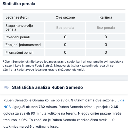
Statistika penala
Jedanaesterci
Ove sezone
Karijera
Stope konverzije
Bez penala
Bez penala
penala
0
0
Izvedeni penali
0
0
Zabijeni jedanaesterci
0
0
Promašeni penali
Rúben Semedo još nije izveo jedanaesterac u svojoj karijeri (na temelju svih podataka
o sezoni koje imamo u FootyStatsu). Njegova statistika kaznenih udaraca bit će
ažurirana kada izvede jedanaesterac u službenoj utakmici.
Statistička analiza Rúben Semedo
Rúben Semedo je Obrana koji se pojavio u
9 utakmicama
ove sezone u
Liga
NOS
, igrajući ukupno
782 minuta
. Rúben Semedo prima u prosjeku
2.65
golova
za svakih 90 minuta koliko je na terenu. Njegov omjer prazne mreže
trenutno je
0%
. To znači da je Rúben Semedo zadržao čistu mrežu u
0
utakmicama od 9
u kojima je igrao.