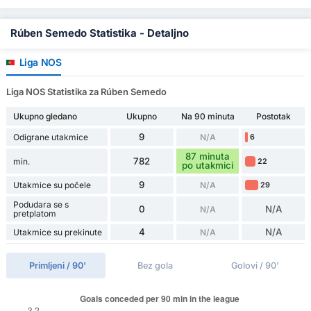
Rúben Semedo Statistika - Detaljno
Liga NOS
Liga NOS Statistika za Rúben Semedo
Ukupno gledano
Ukupno
Na 90 minuta
Postotak
9
Odigrane utakmice
N/A
6
87 minuta
782
min.
22
po utakmici
9
Utakmice su počele
N/A
29
Podudara se s
0
N/A
N/A
pretplatom
4
N/A
Utakmice su prekinute
N/A
Primljeni / 90'
Bez gola
Golovi / 90'