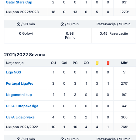
Qatar Stars Cup
2
0
0
1
0
0
93'
Ukupno 2022/2023
18
0
13
6
5
0
1279'
/ 90 min
/ 90 min
Rezervacije / 90 min
0
Golovi
0.98
0.45
Rezervacije
Primio
2021/2022 Sezona
Natjecanje
OU
Gol
PG
ČO
Min'
Liga NOS
1
0
0
1
0
0
5'
Portugal LigaPro
3
0
3
1
3
1
270'
Nogometni kup
1
1
3
0
0
0
90'
UEFA Europska liga
1
0
1
0
0
0
44'
UEFA Liga prvaka
4
0
3
2
1
0
360'
Ukupno 2021/2022
10
1
10
4
4
1
769'
/ 90 min
/ 90 min
Rezervacije / 90 min