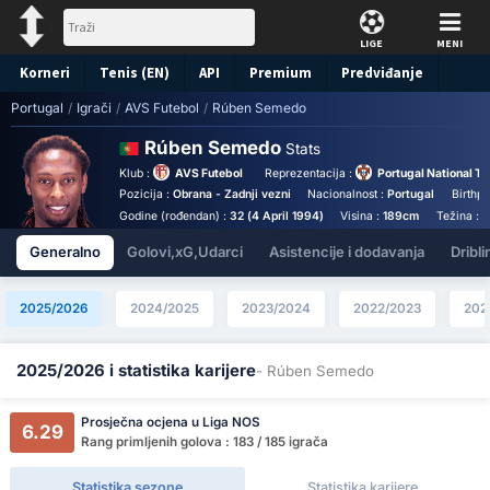
LIGE
MENI
Korneri
Tenis (EN)
API
Premium
Predviđanje
Portugal
/
Igrači
/
AVS Futebol
/
Rúben Semedo
Rúben Semedo
Stats
Klub :
AVS Futebol
Reprezentacija :
Portugal National T
Pozicija :
Obrana - Zadnji vezni
Nacionalnost :
Portugal
Birthpl
Godine (rođendan) :
32 (4 April 1994)
Visina :
189cm
Težina :
8
Generalno
Golovi,xG,Udarci
Asistencije i dodavanja
Dribli
2025/2026
2024/2025
2023/2024
2022/2023
202
2025/2026 i statistika karijere
- Rúben Semedo
Prosječna ocjena u Liga NOS
6.29
Rang primljenih golova : 183 / 185 igrača
Statistika sezone
Statistika karijere