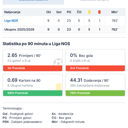
Natjecanje
OU
Gol
PG
ČO
Min'
Liga NOS
9
0
23
0
5
1
782'
Ukupno 2025/2026
9
0
23
0
5
1
782'
Statistika po 90 minuta u Liga NOS
2.65
0%
Primljeni / 90'
Bez gola
23 golovi u 9 ut.
0 čistih u 9 ut.
1st Postotak
3rd Postotak
0.69
44.31
Kartoni na 90
Dodavanja / 90'
6 Ukupno kartona
385 Zabilježena dodavanja
98th Postotak
74th Postotak
Terminologija :
Gol
: Postignuti golovi
As
: Asistencije
PG
: Primljeni golovi
ČO
: Bez gola
PEN
: Zabijeni jedanaesterci
Min'
: Odigranih minuta