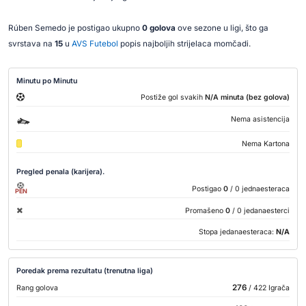
Rúben Semedo je postigao ukupno
0 golova
ove sezone u ligi, što ga
svrstava na
15
u
AVS Futebol
popis najboljih strijelaca momčadi.
Minutu po Minutu
Postiže gol svakih
N/A minuta (bez golova)
Nema asistencija
Nema Kartona
Pregled penala (karijera).
Postigao
0
/ 0 jednaesteraca
PEN
Promašeno
0
/ 0 jedanaesterci
Stopa jedanaesteraca:
N/A
Poredak prema rezultatu (trenutna liga)
276
Rang golova
/ 422 Igrača