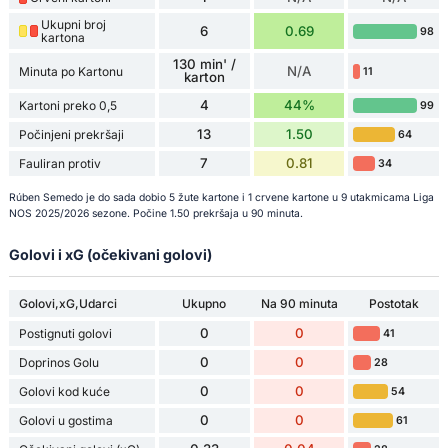
Ukupni broj
6
0.69
98
kartona
130 min' /
N/A
Minuta po Kartonu
11
karton
4
44%
Kartoni preko 0,5
99
13
1.50
Počinjeni prekršaji
64
7
0.81
Fauliran protiv
34
Rúben Semedo je do sada dobio 5 žute kartone i 1 crvene kartone u 9 utakmicama Liga
NOS 2025/2026 sezone. Počine 1.50 prekršaja u 90 minuta.
Golovi i xG (očekivani golovi)
Golovi,xG,Udarci
Ukupno
Na 90 minuta
Postotak
0
0
Postignuti golovi
41
0
0
Doprinos Golu
28
0
0
Golovi kod kuće
54
0
0
Golovi u gostima
61