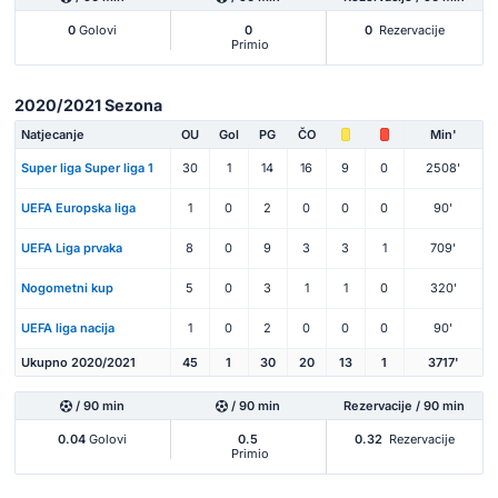
0
Golovi
0
0
Rezervacije
Primio
2020/2021 Sezona
Natjecanje
OU
Gol
PG
ČO
Min'
Super liga Super liga 1
30
1
14
16
9
0
2508'
UEFA Europska liga
1
0
2
0
0
0
90'
UEFA Liga prvaka
8
0
9
3
3
1
709'
Nogometni kup
5
0
3
1
1
0
320'
UEFA liga nacija
1
0
2
0
0
0
90'
Ukupno 2020/2021
45
1
30
20
13
1
3717'
/ 90 min
/ 90 min
Rezervacije / 90 min
0.04
Golovi
0.5
0.32
Rezervacije
Primio