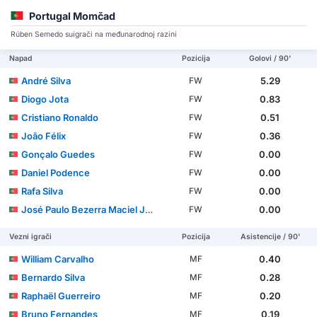
Portugal Momčad
Rúben Semedo suigrači na međunarodnoj razini
Napad
Pozicija
Golovi / 90'
André Silva
5.29
FW
Diogo Jota
0.83
FW
Cristiano Ronaldo
0.51
FW
João Félix
0.36
FW
Gonçalo Guedes
0.00
FW
Daniel Podence
0.00
FW
Rafa Silva
0.00
FW
José Paulo Bezerra Maciel Júnior
0.00
FW
Vezni igrači
Pozicija
Asistencije / 90'
William Carvalho
0.40
MF
Bernardo Silva
0.28
MF
Raphaël Guerreiro
0.20
MF
Bruno Fernandes
0.19
MF