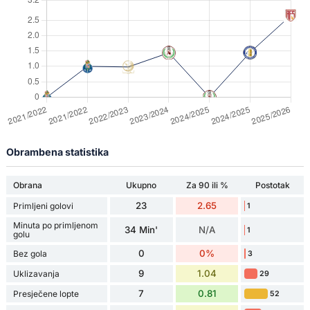
Obrambena statistika
Obrana
Ukupno
Za 90 ili %
Postotak
23
2.65
Primljeni golovi
1
Minuta po primljenom
34 Min'
N/A
1
golu
0
0%
Bez gola
3
9
1.04
Uklizavanja
29
7
0.81
Presječene lopte
52