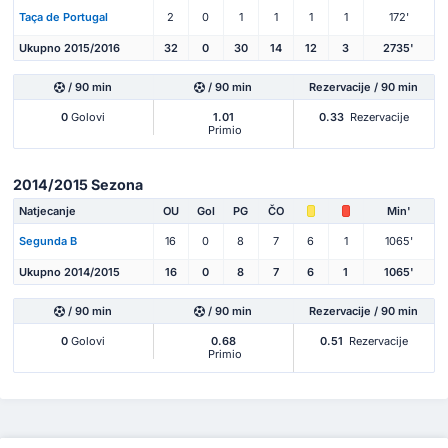
Taça de Portugal
2
0
1
1
1
1
172'
Ukupno 2015/2016
32
0
30
14
12
3
2735'
/ 90 min
/ 90 min
Rezervacije / 90 min
0
Golovi
1.01
0.33
Rezervacije
Primio
2014/2015 Sezona
Natjecanje
OU
Gol
PG
ČO
Min'
Segunda B
16
0
8
7
6
1
1065'
Ukupno 2014/2015
16
0
8
7
6
1
1065'
/ 90 min
/ 90 min
Rezervacije / 90 min
0
Golovi
0.68
0.51
Rezervacije
Primio