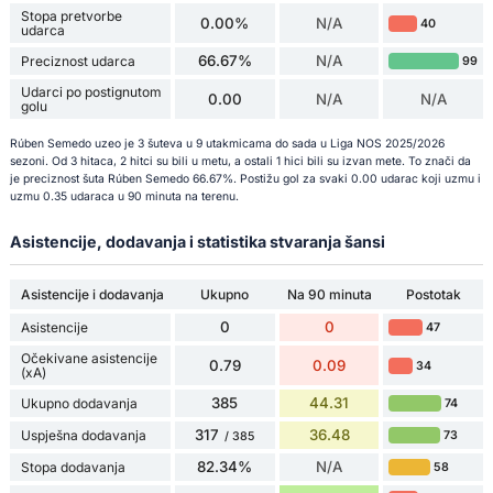
Stopa pretvorbe
0.00%
N/A
40
udarca
66.67%
N/A
Preciznost udarca
99
Udarci po postignutom
0.00
N/A
N/A
golu
Rúben Semedo uzeo je 3 šuteva u 9 utakmicama do sada u Liga NOS 2025/2026
sezoni. Od 3 hitaca, 2 hitci su bili u metu, a ostali 1 hici bili su izvan mete. To znači da
je preciznost šuta Rúben Semedo 66.67%. Postižu gol za svaki 0.00 udarac koji uzmu i
uzmu 0.35 udaraca u 90 minuta na terenu.
Asistencije, dodavanja i statistika stvaranja šansi
Asistencije i dodavanja
Ukupno
Na 90 minuta
Postotak
0
0
Asistencije
47
Očekivane asistencije
0.79
0.09
34
(xA)
385
44.31
Ukupno dodavanja
74
317
36.48
Uspješna dodavanja
73
/ 385
82.34%
N/A
Stopa dodavanja
58