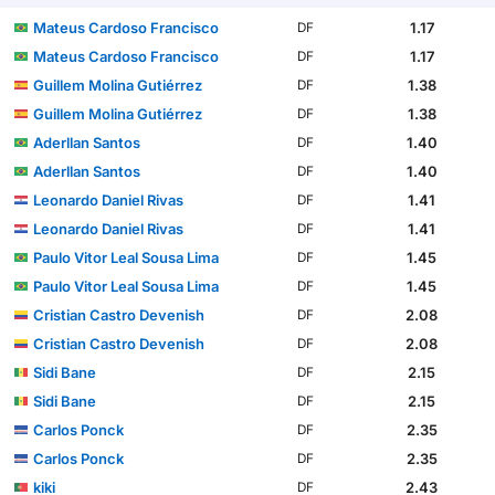
Mateus Cardoso Francisco
1.17
DF
Mateus Cardoso Francisco
1.17
DF
Guillem Molina Gutiérrez
1.38
DF
Guillem Molina Gutiérrez
1.38
DF
Aderllan Santos
1.40
DF
Aderllan Santos
1.40
DF
Leonardo Daniel Rivas
1.41
DF
Leonardo Daniel Rivas
1.41
DF
Paulo Vitor Leal Sousa Lima
1.45
DF
Paulo Vitor Leal Sousa Lima
1.45
DF
Cristian Castro Devenish
2.08
DF
Cristian Castro Devenish
2.08
DF
Sidi Bane
2.15
DF
Sidi Bane
2.15
DF
Carlos Ponck
2.35
DF
Carlos Ponck
2.35
DF
kiki
2.43
DF