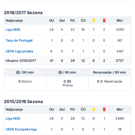
2016/2017 Sezona
Natjecanje
OU
Gol
PG
ČO
Min'
Liga NOS
24
0
22
10
7
2
2091'
Taça de Portugal
1
0
0
1
0
0
90'
UEFA Liga prvaka
6
0
7
1
1
0
540'
Ukupno 2016/2017
31
0
29
12
8
2
2721'
/ 90 min
/ 90 min
Rezervacije / 90 min
0
Golovi
0.95
0.3
Rezervacije
Primio
2015/2016 Sezona
Natjecanje
OU
Gol
PG
ČO
Min'
Liga NOS
29
0
28
13
9
1
2489'
UEFA Europska liga
1
0
1
0
2
1
74'