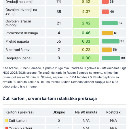
74
8.52
Dvoboji na zemlji
38
Osvojeni dvoboji na
38
4.37
40
zemlji
Osvojeni zračni
21
2.42
87
dvoboji
4
0.46
Prolaznost driblinga
61
55
6.33
Prekid napada
95
2
0.23
Blokirani šutevi
56
0
0.00
Dodjeljeni penali
99
Kao branič, Rúben Semedo je primio 23 golova i zadržao 0 golove u 9 utakmicama Liga
NOS 2025/2026 sezone. To znači da kada je Rúben Semedo na terenu, njihov tim
prima gol svake 34 minuti. Štoviše, napravili su 1.04 tackles i 0.81 interceptions za
svakih 90 minuta koliko su bili na terenu. Rúben Semedo također skuplja oko 6.33
odobrenja u isto vrijeme.
Žuti kartoni, crveni kartoni i statistika prekršaja
Kartoni i prekršaji
Ukupno
Na 90 minuta
Postotak
5
N/A
N/A
Žuti kartoni
1
N/A
N/A
Crveni kartoni