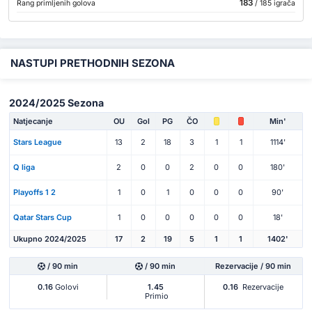
183
Rang primljenih golova
/ 185 igrača
NASTUPI PRETHODNIH SEZONA
2024/2025 Sezona
Natjecanje
OU
Gol
PG
ČO
Min'
Stars League
13
2
18
3
1
1
1114'
Q liga
2
0
0
2
0
0
180'
Playoffs 1 2
1
0
1
0
0
0
90'
Qatar Stars Cup
1
0
0
0
0
0
18'
Ukupno 2024/2025
17
2
19
5
1
1
1402'
/ 90 min
/ 90 min
Rezervacije / 90 min
0.16
Golovi
1.45
0.16
Rezervacije
Primio