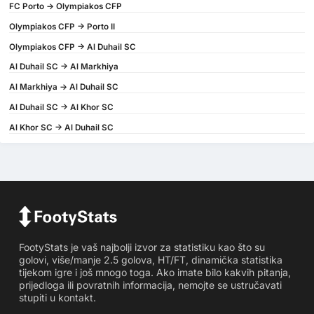
FC Porto -> Olympiakos CFP
Olympiakos CFP -> Porto II
Olympiakos CFP -> Al Duhail SC
Al Duhail SC -> Al Markhiya
Al Markhiya -> Al Duhail SC
Al Duhail SC -> Al Khor SC
Al Khor SC -> Al Duhail SC
FootyStats je vaš najbolji izvor za statistiku kao što su
golovi, više/manje 2.5 golova, HT/FT, dinamička statistika
tijekom igre i još mnogo toga. Ako imate bilo kakvih pitanja,
prijedloga ili povratnih informacija, nemojte se ustručavati
stupiti u kontakt.