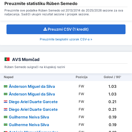
Preuzmite statistiku Rúben Semedo
Preuzmite sve podatke Rúben Semedo od 2013/2014 do 2025/2026 sezone za sva
natjecanja. Sadrži ukupni rezultat sezone i prosjek sezone.
Preuzmi CSV (1 kredit)
Preuzmite besplatni uzorak CSV-a »
AVS Momčad
Rúben Semedo suigrači na klupskoj razini
Napad
Pozicija
Golovi / 90'
Ânderson Miguel da Silva
1.03
FW
Ânderson Miguel da Silva
1.03
FW
Diego Ariel Duarte Garcete
0.21
FW
Diego Ariel Duarte Garcete
0.21
FW
Guilherme Neiva Silva
0.19
FW
Guilherme Neiva Silva
0.19
FW