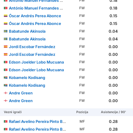
António Manuel Fernandes Mendes
0.18
FW
António Manuel Fernandes Mendes
0.18
FW
Óscar Andrés Perea Abonce
0.15
FW
Óscar Andrés Perea Abonce
0.15
FW
Babatunde Akinsola
0.04
FW
Babatunde Akinsola
0.04
FW
Jordi Escobar Fernández
0.00
FW
Jordi Escobar Fernández
0.00
FW
Edson Joelder Lobo Mucuana
0.00
FW
Edson Joelder Lobo Mucuana
0.00
FW
Kobamelo Kodisang
0.00
FW
Kobamelo Kodisang
0.00
FW
Andre Green
0.00
FW
Andre Green
0.00
FW
Vezni igrači
Pozicija
Asistencije / 90'
Rafael Avelino Pereira Pinto Barbosa
0.28
MF
Rafael Avelino Pereira Pinto Barbosa
0.28
MF