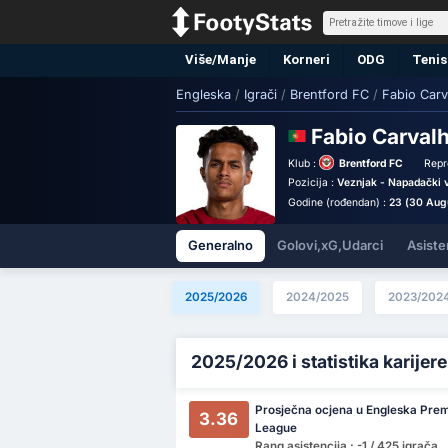
Više/Manje
Korneri
ODG
Tenis
Engleska
/
Igrači
/
Brentford FC
/
Fabio Carv
Fabio Carval
Klub :
Brentford FC
Repr
Pozicija :
Veznjak - Napadački v
Godine (rođendan) :
23 (30 Aug
Generalno
Golovi,xG,Udarci
Asiste
2025/2026
2024/2025
2023/202
2025/2026 i statistika karijere
Prosječna ocjena u Engleska Prem
3.36
League
Rang asistencija : -1 / 425 igrača