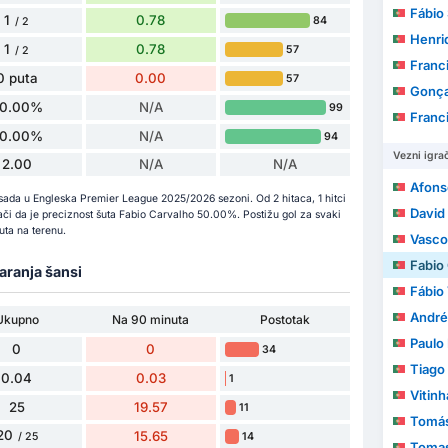
Fábio 
1
0.78
84
/ 2
Henri
1
0.78
57
/ 2
Franc
0 puta
0.00
57
Gonça
0.00%
N/A
99
Francisco
0.00%
N/A
94
Vezni igrač
2.00
N/A
N/A
Afonso G
ada u Engleska Premier League 2025/2026 sezoni. Od 2 hitaca, 1 hitci
David
 znači da je preciznost šuta Fabio Carvalho 50.00%. Postižu gol za svaki
ta na terenu.
Vasco
Fabio
varanja šansi
Fábio 
André
Ukupno
Na 90 minuta
Postotak
Paulo
0
0
34
Tiago Fi
0.04
0.03
1
Vitinh
25
19.57
11
Tomás
20
15.65
14
/ 25
Tomas 