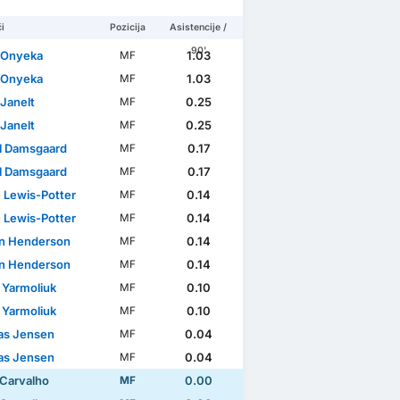
i
Pozicija
Asistencije /
90'
 Onyeka
1.03
MF
 Onyeka
1.03
MF
 Janelt
0.25
MF
 Janelt
0.25
MF
l Damsgaard
0.17
MF
l Damsgaard
0.17
MF
 Lewis-Potter
0.14
MF
 Lewis-Potter
0.14
MF
n Henderson
0.14
MF
n Henderson
0.14
MF
 Yarmoliuk
0.10
MF
 Yarmoliuk
0.10
MF
as Jensen
0.04
MF
as Jensen
0.04
MF
 Carvalho
0.00
MF