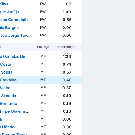
Silva
1.02
FW
que Araújo
1.00
FW
isco Conceição
0.56
FW
lo Borges
0.00
FW
 Jorge Tavares Oliveira
0.00
FW
i
Pozicija
Asistencije /
90'
amelas De Pinho Sousa
1.34
MF
 Costa
0.74
MF
 Sousa
0.67
MF
 Carvalho
0.40
MF
Vieira
0.30
MF
 Almeida
0.19
MF
 Bernardo
0.19
MF
lipe Oliveira Dantas
0.13
MF
a
0.00
MF
 Händel
0.00
MF
Franco Tavares
0.00
MF