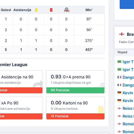
Golovi
Asistencije
Min'
PEN
1
0
0
0
0
97'
2
0
0
0
0
90'
Br
2
1
1
0
0
270'
Fabio Carv
5
1
1
0
0
457'
Napad
Igor 
remier League
Igor 
0.93
Asistencije na 90
G+A prema 90
Dango Abo
no asistencija
1 Ukupno doprinosa za gol
Dango Abo
totak
99 Postotak
Kevin
Kevin
0.00
xA Po 90
Kartoni na 90
Reiss
čekivane asistencije
0 Ukupno kartona
Reiss
tak
13 Postotak
Romel
Romel