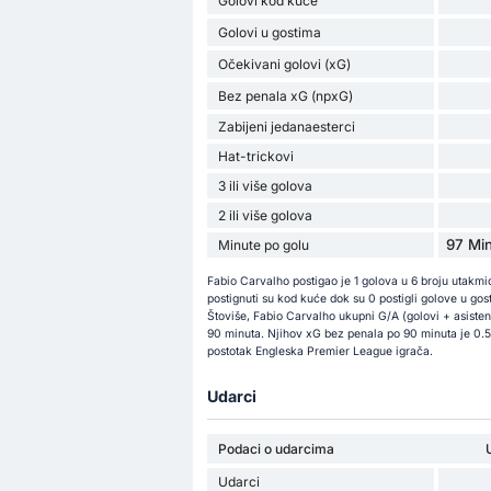
Golovi kod kuće
Golovi u gostima
Očekivani golovi (xG)
Bez penala xG (npxG)
Zabijeni jedanaesterci
Hat-trickovi
3 ili više golova
2 ili više golova
97 Min
Minute po golu
Fabio Carvalho postigao je 1 golova u 6 broju utakm
postignuti su kod kuće dok su 0 postigli golove u go
Štoviše, Fabio Carvalho ukupni G/A (golovi + asisten
90 minuta. Njihov xG bez penala po 90 minuta je 0.56
postotak Engleska Premier League igrača.
Udarci
Podaci o udarcima
Udarci