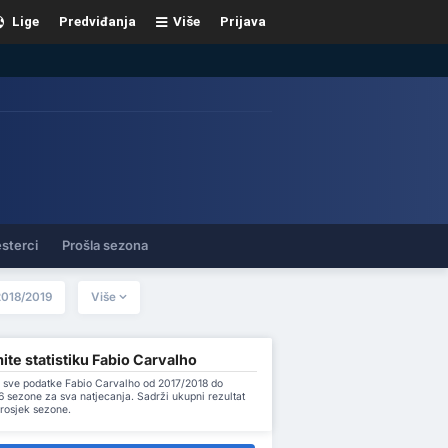
Lige
Predviđanja
Više
Prijava
sterci
Prošla sezona
2018/2019
Više
te statistiku Fabio Carvalho
 sve podatke Fabio Carvalho od 2017/2018 do
 sezone za sva natjecanja. Sadrži ukupni rezultat
prosjek sezone.