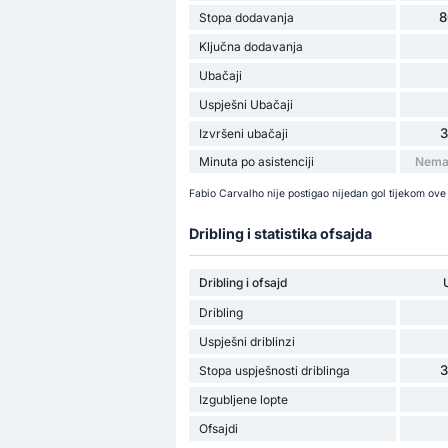
8
Stopa dodavanja
Ključna dodavanja
Ubačaji
Uspješni Ubačaji
Izvršeni ubačaji
Minuta po asistenciji
Nema 
Fabio Carvalho nije postigao nijedan gol tijekom ov
Dribling i statistika ofsajda
Dribling i ofsajd
Dribling
Uspješni driblinzi
Stopa uspješnosti driblinga
Izgubljene lopte
Ofsajdi