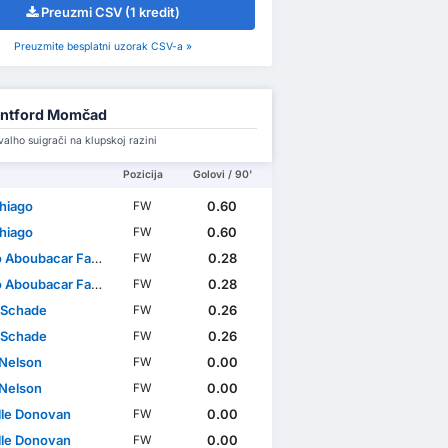
Preuzmi CSV (1 kredit)
Preuzmite besplatni uzorak CSV-a »
entford Momčad
alho suigrači na klupskoj razini
Pozicija
Golovi / 90'
Thiago
0.60
FW
Thiago
0.60
FW
ubacar Faissal Ouattara
0.28
FW
ubacar Faissal Ouattara
0.28
FW
 Schade
0.26
FW
 Schade
0.26
FW
 Nelson
0.00
FW
 Nelson
0.00
FW
le Donovan
0.00
FW
le Donovan
0.00
FW