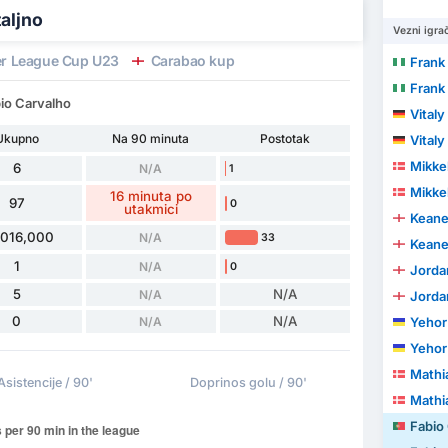
taljno
Vezni igrač
r League Cup U23
Carabao kup
Frank
Frank
bio Carvalho
Vitaly
Ukupno
Na 90 minuta
Postotak
Vitaly
Mikke
6
N/A
1
Mikke
16 minuta po
97
0
utakmici
Keane
,016,000
N/A
33
Keane
1
N/A
0
Jorda
5
N/A
N/A
Jorda
0
N/A
N/A
Yehor
Yehor
Mathi
Asistencije / 90'
Doprinos golu / 90'
Mathi
Fabio