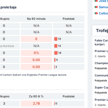
Jose Gon
a prekršaja
Samue
Celton
Ukupno
Na 90 minuta
Postotak
0
N/A
N/A
Trofeji
0
N/A
N/A
0
0
13
Fabio Car
karijeri.
N/A
a Kartona
13
Premier 
0
0%
14
2. mjesto
0
0.00
5
Champion
0
0.00
2
Pobjednik
rveni karton) tijekom ove Engleska Premier League sezone.
Communit
Pobjednik
Super Cu
Pobjednik
Ukupno
Za 90 ili %
Postotak
Premier L
3
2.78
0
2. mjesto