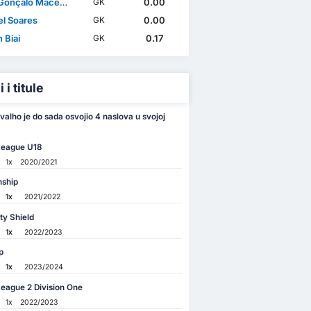
çalo Macedo Tabuaço
0.00
GK
l Soares
0.00
GK
 Biai
0.17
GK
 i titule
valho je do sada osvojio 4 naslova u svojoj
League U18
1x
2020/2021
ship
1x
2021/2022
y Shield
1x
2022/2023
p
1x
2023/2024
eague 2 Division One
1x
2022/2023