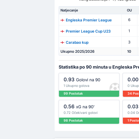
Natjecanje
OU
6
Engleska Premier League
1
Premier League Cup U23
3
Carabao kup
Ukupno 2025/2026
10
Statistika po 90 minuta u Engleska P
0.93
0.00
Golovi na 90
1 Ukupno golova
0 Ukup
99 Postotak
34 Pos
0.56
0.03
xG na 90'
0.72 Očekivani golovi
0.04 O
98 Postotak
1 Posto