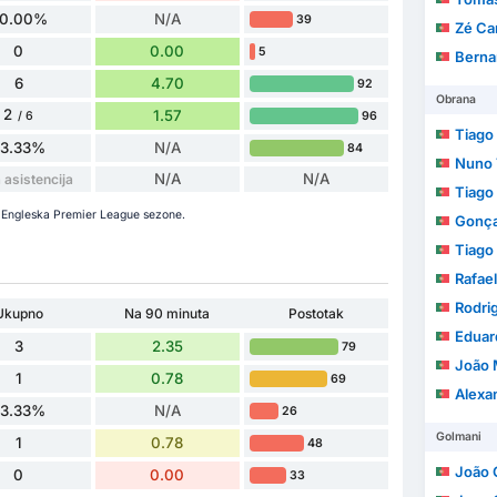
0.00%
N/A
39
Zé Ca
0
0.00
5
Berna
6
4.70
92
Obrana
2
1.57
96
/ 6
Tiago 
33.33%
N/A
84
Nuno 
N/A
N/A
asistencija
Tiago F
e Engleska Premier League sezone.
Gonça
Tiago
Rafae
Rodri
Ukupno
Na 90 minuta
Postotak
Eduardo Fil
3
2.35
79
João 
1
0.78
69
Alexa
33.33%
N/A
26
Golmani
1
0.78
48
João 
0
0.00
33