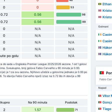
48
Ethan
0
0
53
Kristo
0.72
0.56
98
Kristo
0.72
0.56
99
Golmani
0
N/A
N/A
Caoim
0
N/A
N/A
Caoim
0
N/A
N/A
Hákon 
0
N/A
N/A
Hákon 
ute po golu
N/A
N/A
ica do sada u Engleska Premier League 2025/2026 sezone. 1 od 1 golovi
stima. Sveukupno, broj golova Fabio Carvalho u 90 minuta je 0.93.
cije) je 1 za ovu sezonu. Njihovo učešće u golovima jednako je 0.93 po
Por
. To stavlja Fabio Carvalho npxG izlaz na 0.72 što ih stavlja u 99
Fabio Carv
Napad
Vítor Ma
Gonça
Ukupno
Na 90 minuta
Postotak
Tiago
2
1.57
71