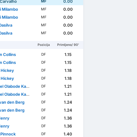
 Carvalho
0.00
MF
i Milambo
0.00
MF
i Milambo
0.00
MF
Dasilva
0.00
MF
Dasilva
0.00
MF
Pozicija
Primljeno/ 90'
n Collins
1.15
DF
n Collins
1.15
DF
 Hickey
1.18
DF
 Hickey
1.18
DF
l Olabode Kayode
1.21
DF
l Olabode Kayode
1.21
DF
van den Berg
1.24
DF
van den Berg
1.24
DF
Henry
1.36
DF
Henry
1.36
DF
 Pinnock
1.40
DF