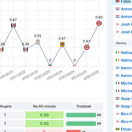
Fabio
Anton
Anton
Josh 
Josh 
Obrana
Natha
Natha
Aaron
Aaron
Michae
Michae
Sepp 
Sepp 
Ukupno
Na 90 minuta
Postotak
Rico 
1
0.93
99
Rico 
1
0.93
99
Ethan
1
0