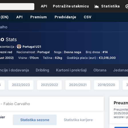
API
Potražite utakmicu
Statistika
 (EN)
API
Premium
Predviđanje
CSV
alho
ho
Stats
ezentacija :
Portugal U21
ezni red
Nacionalnost :
Portugal
Noga :
Desna noga
Broj dresa :
#14
ust 2002)
Visina :
170cm
Težina :
62kg
Godišnja plaća (euri) :
€3,016,000
ncije i dodavanja
Dribling
Kartoni i prekršaji
Obrana
Jedanae
4
2022/2023
2021/2022
2020/2021
2019/2020
Preuzmi
- Fabio Carvalho
Preuzmite
2025/2026
sezone i 
ier
Statistika sezone
Statistika karijere