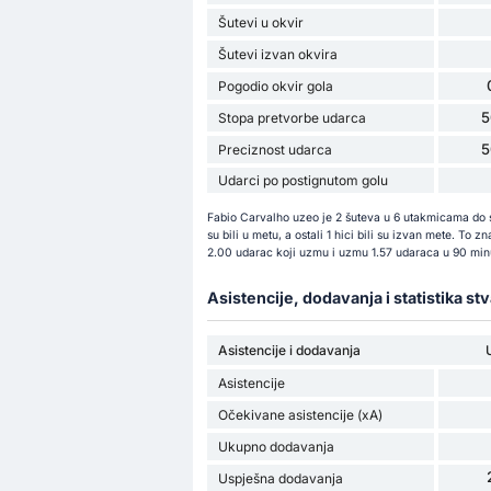
Šutevi u okvir
Šutevi izvan okvira
Pogodio okvir gola
5
Stopa pretvorbe udarca
5
Preciznost udarca
Udarci po postignutom golu
Fabio Carvalho uzeo je 2 šuteva u 6 utakmicama do s
su bili u metu, a ostali 1 hici bili su izvan mete. To
2.00 udarac koji uzmu i uzmu 1.57 udaraca u 90 minu
Asistencije, dodavanja i statistika st
Asistencije i dodavanja
Asistencije
Očekivane asistencije (xA)
Ukupno dodavanja
Uspješna dodavanja