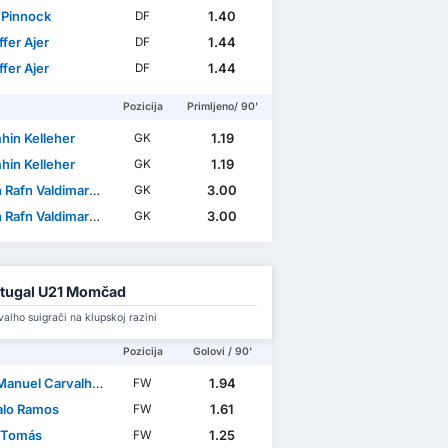
 Pinnock
1.40
DF
ffer Ajer
1.44
DF
ffer Ajer
1.44
DF
Pozicija
Primljeno/ 90'
hin Kelleher
1.19
GK
hin Kelleher
1.19
GK
Rafn Valdimarsson
3.00
GK
Rafn Valdimarsson
3.00
GK
tugal U21 Momčad
alho suigrači na klupskoj razini
Pozicija
Golovi / 90'
nuel Carvalho Oliveira
1.94
FW
lo Ramos
1.61
FW
 Tomás
1.25
FW