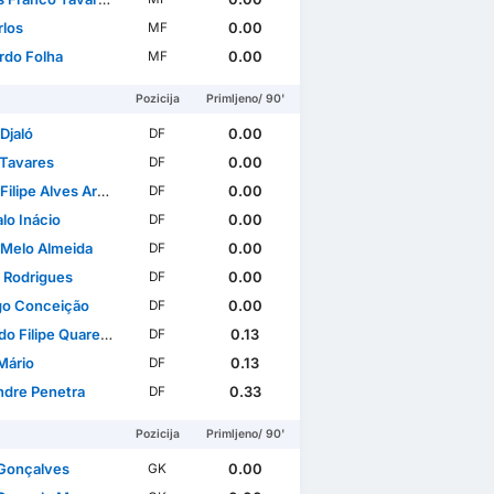
rlos
0.00
MF
rdo Folha
0.00
MF
Pozicija
Primljeno/ 90'
Djaló
0.00
DF
Tavares
0.00
DF
ilipe Alves Araújo
0.00
DF
lo Inácio
0.00
DF
 Melo Almeida
0.00
DF
l Rodrigues
0.00
DF
go Conceição
0.00
DF
ipe Quaresma Coimbra Simões
0.13
DF
Mário
0.13
DF
ndre Penetra
0.33
DF
Pozicija
Primljeno/ 90'
Gonçalves
0.00
GK