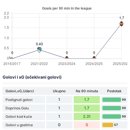
Golovi i xG (očekivani golovi)
Golovi,xG,Udarci
Ukupno
Na 90 minuta
Postotak
1
1.7
Postignuti golovi
99
1
1.7
Doprinos Golu
99
1
2.31
Golovi kod kuće
99
0
0
Golovi u gostima
57