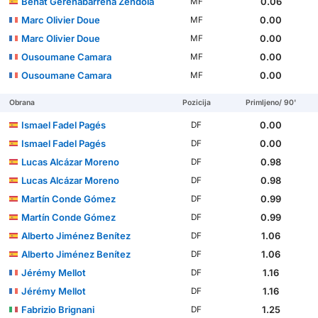
Beñat Gerenabarrena Zendoia
0.06
MF
Marc Olivier Doue
0.00
MF
Marc Olivier Doue
0.00
MF
Ousoumane Camara
0.00
MF
Ousoumane Camara
0.00
MF
Obrana
Pozicija
Primljeno/ 90'
Ismael Fadel Pagés
0.00
DF
Ismael Fadel Pagés
0.00
DF
Lucas Alcázar Moreno
0.98
DF
Lucas Alcázar Moreno
0.98
DF
Martín Conde Gómez
0.99
DF
Martín Conde Gómez
0.99
DF
Alberto Jiménez Benítez
1.06
DF
Alberto Jiménez Benítez
1.06
DF
Jérémy Mellot
1.16
DF
Jérémy Mellot
1.16
DF
Fabrizio Brignani
1.25
DF