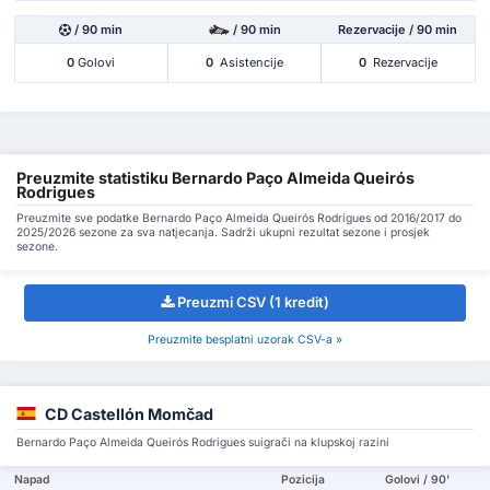
/ 90 min
/ 90 min
Rezervacije / 90 min
0
Golovi
0
Asistencije
0
Rezervacije
Preuzmite statistiku Bernardo Paço Almeida Queirós
Rodrigues
Preuzmite sve podatke Bernardo Paço Almeida Queirós Rodrigues od 2016/2017 do
2025/2026 sezone za sva natjecanja. Sadrži ukupni rezultat sezone i prosjek
sezone.
Preuzmi CSV (1 kredit)
Preuzmite besplatni uzorak CSV-a »
CD Castellón Momčad
Bernardo Paço Almeida Queirós Rodrigues suigrači na klupskoj razini
Napad
Pozicija
Golovi / 90'