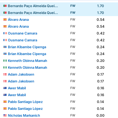
Bernardo Paço Almeida Queirós Rodrigues
1.70
FW
Bernardo Paço Almeida Queirós Rodrigues
1.70
FW
Álvaro Arana
0.54
FW
Álvaro Arana
0.54
FW
Ousmane Camara
0.42
FW
Ousmane Camara
0.42
FW
Brian Kibambe Cipenga
0.24
FW
Brian Kibambe Cipenga
0.24
FW
Kenneth Obinna Mamah
0.20
FW
Kenneth Obinna Mamah
0.20
FW
Adam Jakobsen
0.17
FW
Adam Jakobsen
0.17
FW
Awer Mabil
0.16
FW
Awer Mabil
0.16
FW
Pablo Santiago López
0.14
FW
Pablo Santiago López
0.14
FW
Nicholas Markanich
0.00
FW