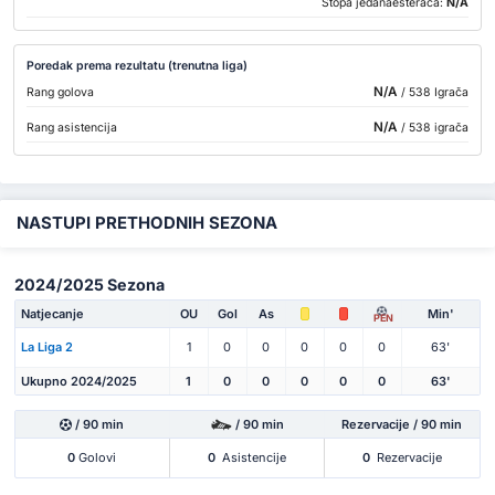
Stopa jedanaesteraca:
N/A
Poredak prema rezultatu (trenutna liga)
N/A
Rang golova
/ 538 Igrača
N/A
Rang asistencija
/ 538 igrača
NASTUPI PRETHODNIH SEZONA
2024/2025 Sezona
Natjecanje
OU
Gol
As
Min'
PEN
La Liga 2
1
0
0
0
0
0
63'
Ukupno 2024/2025
1
0
0
0
0
0
63'
/ 90 min
/ 90 min
Rezervacije / 90 min
0
Golovi
0
Asistencije
0
Rezervacije