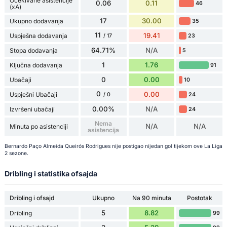
Očekivane asistencije
0.06
0.11
46
(xA)
17
30.00
Ukupno dodavanja
35
11
19.41
Uspješna dodavanja
23
/ 17
64.71%
N/A
Stopa dodavanja
5
1
1.76
Ključna dodavanja
91
0
0.00
Ubačaji
10
0
0.00
Uspješni Ubačaji
24
/ 0
0.00%
N/A
Izvršeni ubačaji
24
Nema
N/A
N/A
Minuta po asistenciji
asistencija
Bernardo Paço Almeida Queirós Rodrigues nije postigao nijedan gol tijekom ove La Liga
2 sezone.
Dribling i statistika ofsajda
Dribling i ofsajd
Ukupno
Na 90 minuta
Postotak
5
8.82
Dribling
99