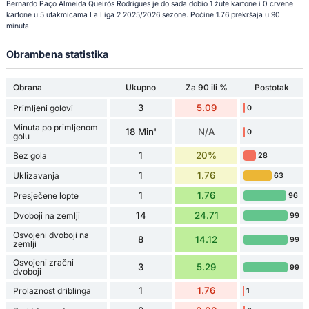
Bernardo Paço Almeida Queirós Rodrigues je do sada dobio 1 žute kartone i 0 crvene
kartone u 5 utakmicama La Liga 2 2025/2026 sezone. Počine 1.76 prekršaja u 90
minuta.
Obrambena statistika
Obrana
Ukupno
Za 90 ili %
Postotak
3
5.09
Primljeni golovi
0
Minuta po primljenom
18 Min'
N/A
0
golu
1
20%
Bez gola
28
1
1.76
Uklizavanja
63
1
1.76
Presječene lopte
96
14
24.71
Dvoboji na zemlji
99
Osvojeni dvoboji na
8
14.12
99
zemlji
Osvojeni zračni
3
5.29
99
dvoboji
1
1.76
Prolaznost driblinga
1