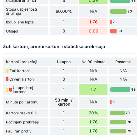
3
5.29
Uspješni driblinzi
99
Stopa uspješnosti
60.00%
N/A
80
driblinga
1
1.76
Izgubljene lopte
7
0
0.00
Ofsajdi
30
Žuti kartoni, crveni kartoni i statistika prekršaja
Kartoni i prekršaji
Ukupno
Na 90 minuta
Postotak
1
N/A
N/A
Žuti kartoni
0
N/A
N/A
Crveni kartoni
Ukupni broj
1
1.7
99
kartona
53 min' /
N/A
Minuta po Kartonu
6
karton
1
20%
Kartoni preko 0,5
70
1
1.76
Počinjeni prekršaji
78
1
1.76
Fauliran protiv
79