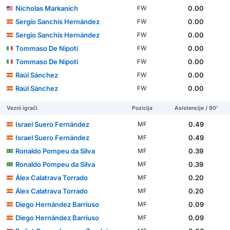
Nicholas Markanich
0.00
FW
Sergio Sanchís Hernández
0.00
FW
Sergio Sanchís Hernández
0.00
FW
Tommaso De Nipoti
0.00
FW
Tommaso De Nipoti
0.00
FW
Raúl Sánchez
0.00
FW
Raúl Sánchez
0.00
FW
Vezni igrači
Pozicija
Asistencije / 90'
Israel Suero Fernández
0.49
MF
Israel Suero Fernández
0.49
MF
Ronaldo Pompeu da Silva
0.39
MF
Ronaldo Pompeu da Silva
0.39
MF
Álex Calatrava Torrado
0.20
MF
Álex Calatrava Torrado
0.20
MF
Diego Hernández Barriuso
0.09
MF
Diego Hernández Barriuso
0.09
MF