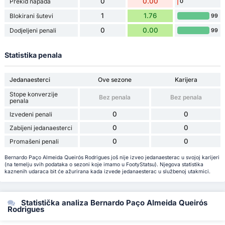
0
0.00
Prekid napada
0
1
1.76
Blokirani šutevi
99
0
0.00
Dodjeljeni penali
99
Statistika penala
Jedanaesterci
Ove sezone
Karijera
Stope konverzije
Bez penala
Bez penala
penala
0
0
Izvedeni penali
0
0
Zabijeni jedanaesterci
0
0
Promašeni penali
Bernardo Paço Almeida Queirós Rodrigues još nije izveo jedanaesterac u svojoj karijeri
(na temelju svih podataka o sezoni koje imamo u FootyStatsu). Njegova statistika
kaznenih udaraca bit će ažurirana kada izvede jedanaesterac u službenoj utakmici.
Statistička analiza Bernardo Paço Almeida Queirós
Rodrigues