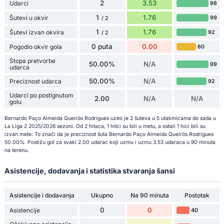
2
3.53
Udarci
98
1
1.76
Šutevi u okvir
99
/ 2
1
1.76
Šutevi izvan okvira
92
/ 2
0 puta
0.00
Pogodio okvir gola
60
Stopa pretvorbe
50.00%
N/A
99
udarca
50.00%
N/A
Preciznost udarca
92
Udarci po postignutom
2.00
N/A
N/A
golu
Bernardo Paço Almeida Queirós Rodrigues uzeo je 2 šuteva u 5 utakmicama do sada u
La Liga 2 2025/2026 sezoni. Od 2 hitaca, 1 hitci su bili u metu, a ostali 1 hici bili su
izvan mete. To znači da je preciznost šuta Bernardo Paço Almeida Queirós Rodrigues
50.00%. Postižu gol za svaki 2.00 udarac koji uzmu i uzmu 3.53 udaraca u 90 minuta
na terenu.
Asistencije, dodavanja i statistika stvaranja šansi
Asistencije i dodavanja
Ukupno
Na 90 minuta
Postotak
0
0
Asistencije
40