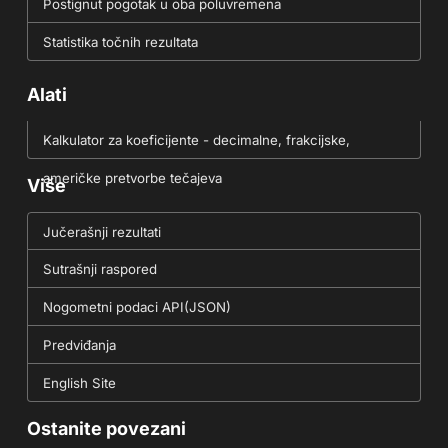
Postignut pogotak u oba poluvremena
Statistika točnih rezultata
Alati
Kalkulator za koeficijente - decimalne, frakcijske,
američke pretvorbe tečajeva
Više
Jučerašnji rezultati
Sutrašnji raspored
Nogometni podaci API(JSON)
Predviđanja
English Site
Ostanite povezani