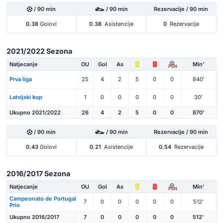
/ 90 min
/ 90 min
Rezervacije / 90 min
0.38
Golovi
0.38
Asistencije
0
Rezervacije
2021/2022 Sezona
Natjecanje
OU
Gol
As
Min'
PEN
Prva liga
25
4
2
5
0
0
840'
Latvijski kup
1
0
0
0
0
0
30'
Ukupno 2021/2022
26
4
2
5
0
0
870'
/ 90 min
/ 90 min
Rezervacije / 90 min
0.43
Golovi
0.21
Asistencije
0.54
Rezervacije
2016/2017 Sezona
Natjecanje
OU
Gol
As
Min'
PEN
Campeonato de Portugal
7
0
0
0
0
0
512'
Prio
Ukupno 2016/2017
7
0
0
0
0
0
512'