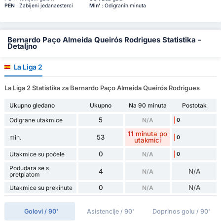
PEN
: Zabijeni jedanaesterci
Min'
: Odigranih minuta
Bernardo Paço Almeida Queirós Rodrigues Statistika -
Detaljno
La Liga 2
La Liga 2 Statistika za Bernardo Paço Almeida Queirós Rodrigues
Ukupno gledano
Ukupno
Na 90 minuta
Postotak
5
Odigrane utakmice
N/A
0
11 minuta po
53
min.
0
utakmici
0
Utakmice su počele
N/A
0
Podudara se s
4
N/A
N/A
pretplatom
0
N/A
Utakmice su prekinute
N/A
Golovi / 90'
Asistencije / 90'
Doprinos golu / 90'