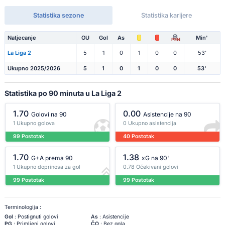
Statistika sezone
Statistika karijere
Natjecanje
OU
Gol
As
Min'
PEN
La Liga 2
5
1
0
1
0
0
53'
Ukupno 2025/2026
5
1
0
1
0
0
53'
Statistika po 90 minuta u La Liga 2
1.70
0.00
Golovi na 90
Asistencije na 90
1 Ukupno golova
0 Ukupno asistencija
99 Postotak
40 Postotak
1.70
1.38
G+A prema 90
xG na 90'
1 Ukupno doprinosa za gol
0.78 Očekivani golovi
99 Postotak
99 Postotak
Terminologija :
Gol
: Postignuti golovi
As
: Asistencije
PG
: Primljeni golovi
ČO
: Bez gola