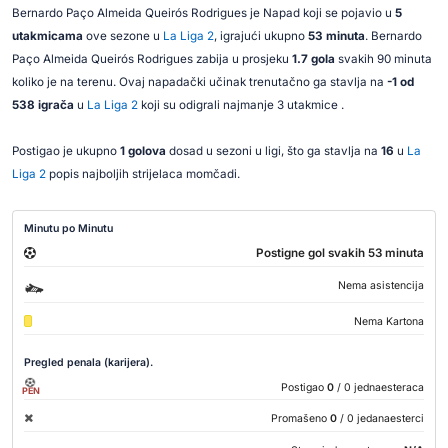
Bernardo Paço Almeida Queirós Rodrigues je Napad koji se pojavio u
5
utakmicama
ove sezone u
La Liga 2
, igrajući ukupno
53 minuta
. Bernardo
Paço Almeida Queirós Rodrigues zabija u prosjeku
1.7 gola
svakih 90 minuta
koliko je na terenu. Ovaj napadački učinak trenutačno ga stavlja na
-1 od
538 igrača
u
La Liga 2
koji su odigrali najmanje 3 utakmice .
Postigao je ukupno
1 golova
dosad u sezoni u ligi, što ga stavlja na
16
u
La
Liga 2
popis najboljih strijelaca momčadi.
Minutu po Minutu
Postigne gol svakih 53 minuta
Nema asistencija
Nema Kartona
Pregled penala (karijera).
Postigao
0
/ 0 jednaesteraca
PEN
Promašeno
0
/ 0 jedanaesterci