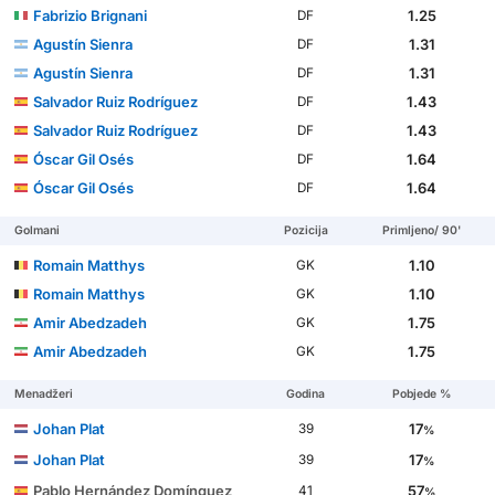
Fabrizio Brignani
1.25
DF
Agustín Sienra
1.31
DF
Agustín Sienra
1.31
DF
Salvador Ruiz Rodríguez
1.43
DF
Salvador Ruiz Rodríguez
1.43
DF
Óscar Gil Osés
1.64
DF
Óscar Gil Osés
1.64
DF
Golmani
Pozicija
Primljeno/ 90'
Romain Matthys
1.10
GK
Romain Matthys
1.10
GK
Amir Abedzadeh
1.75
GK
Amir Abedzadeh
1.75
GK
Menadžeri
Godina
Pobjede %
Johan Plat
17
39
%
Johan Plat
17
39
%
Pablo Hernández Domínguez
57
41
%