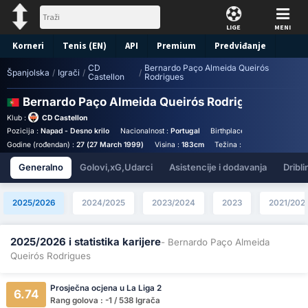
LIGE
MENI
Korneri
Tenis (EN)
API
Premium
Predviđanje
CD
Bernardo Paço Almeida Queirós
Španjolska
/
Igrači
/
/
Castellon
Rodrigues
Bernardo Paço Almeida Queirós Rodrigues
Stats
Klub :
CD Castellon
Pozicija :
Napad - Desno krilo
Nacionalnost :
Portugal
Birthplace :
Figueira da Foz 
Godine (rođendan) :
27 (27 March 1999)
Visina :
183cm
Težina :
80kg
Generalno
Golovi,xG,Udarci
Asistencije i dodavanja
Dribli
2025/2026
2024/2025
2023/2024
2023
2021/202
2025/2026 i statistika karijere
- Bernardo Paço Almeida
Queirós Rodrigues
Prosječna ocjena u La Liga 2
6.74
Rang golova : -1 / 538 Igrača