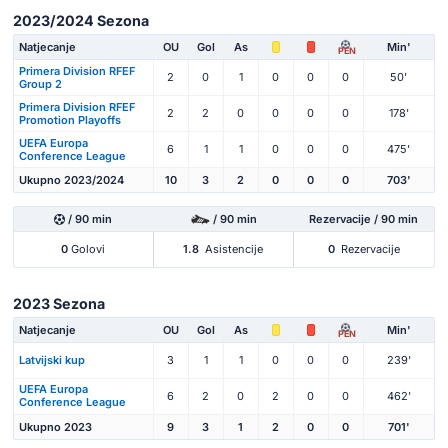
2023/2024 Sezona
Natjecanje
OU
Gol
As
Min'
PEN
Primera Division RFEF
2
0
1
0
0
0
50'
Group 2
Primera Division RFEF
2
2
0
0
0
0
178'
Promotion Playoffs
UEFA Europa
6
1
1
0
0
0
475'
Conference League
Ukupno 2023/2024
10
3
2
0
0
0
703'
/ 90 min
/ 90 min
Rezervacije / 90 min
0
Golovi
1.8
Asistencije
0
Rezervacije
2023 Sezona
Natjecanje
OU
Gol
As
Min'
PEN
Latvijski kup
3
1
1
0
0
0
239'
UEFA Europa
6
2
0
2
0
0
462'
Conference League
Ukupno 2023
9
3
1
2
0
0
701'