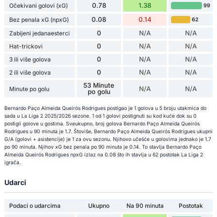
0.78
1.38
Očekivani golovi (xG)
99
0.08
0.14
Bez penala xG (npxG)
62
0
N/A
N/A
Zabijeni jedanaesterci
0
N/A
N/A
Hat-trickovi
0
N/A
N/A
3 ili više golova
0
N/A
N/A
2 ili više golova
53 Minute
N/A
N/A
Minute po golu
po golu
Bernardo Paço Almeida Queirós Rodrigues postigao je 1 golova u 5 broju utakmica do
sada u La Liga 2 2025/2026 sezone. 1 od 1 golovi postignuti su kod kuće dok su 0
postigli golove u gostima. Sveukupno, broj golova Bernardo Paço Almeida Queirós
Rodrigues u 90 minuta je 1.7. Štoviše, Bernardo Paço Almeida Queirós Rodrigues ukupni
G/A (golovi + asistencije) je 1 za ovu sezonu. Njihovo učešće u golovima jednako je 1.7
po 90 minuta. Njihov xG bez penala po 90 minuta je 0.14. To stavlja Bernardo Paço
Almeida Queirós Rodrigues npxG izlaz na 0.08 što ih stavlja u 62 postotak La Liga 2
igrača.
Udarci
Podaci o udarcima
Ukupno
Na 90 minuta
Postotak