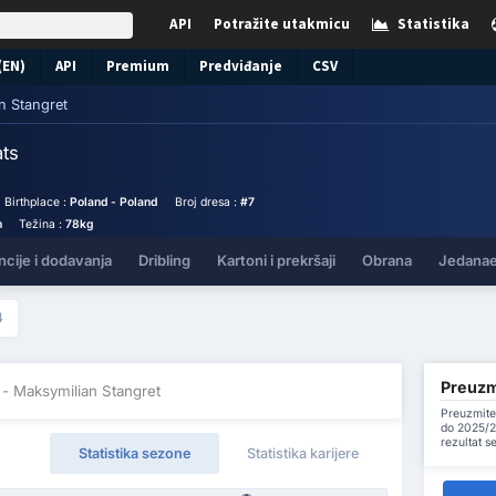
API
Potražite utakmicu
Statistika
(EN)
API
Premium
Predviđanje
CSV
n Stangret
ats
Birthplace :
Poland - Poland
Broj dresa :
#7
m
Težina :
78kg
ncije i dodavanja
Dribling
Kartoni i prekršaji
Obrana
Jedanae
4
Preuzmi
- Maksymilian Stangret
Preuzmite
do 2025/2
rezultat s
Statistika sezone
Statistika karijere