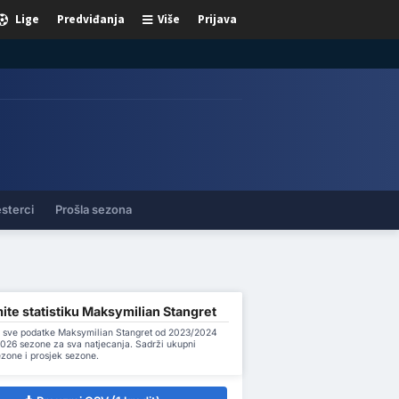
Lige
Predviđanja
Više
Prijava
sterci
Prošla sezona
te statistiku Maksymilian Stangret
 sve podatke Maksymilian Stangret od 2023/2024
026 sezone za sva natjecanja. Sadrži ukupni
ezone i prosjek sezone.