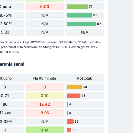
0 puta
0.00
71
18.75%
N/A
85
62.50%
N/A
97
5.33
N/A
N/A
a do sada u 2. Liga 2025/2026 sezoni. Od 16 hitaca, 10 hitci su bili u
 je preciznost šuta Maksymilian Stangret 62.50%. Postižu gol za svaki
ta na terenu.
varanja šansi
Ukupno
Na 90 minuta
Postotak
0
0
50
0.71
0.10
45
86
12.42
4
62
8.96
4
/ 86
72.09%
N/A
23
1
0.14
15