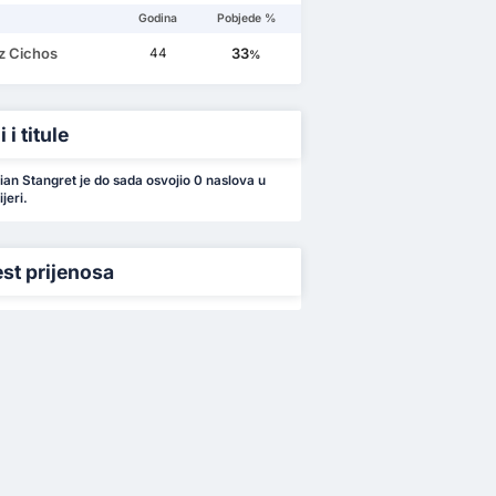
Godina
Pobjede %
z Cichos
33
44
%
 i titule
an Stangret je do sada osvojio 0 naslova u
jeri.
est prijenosa