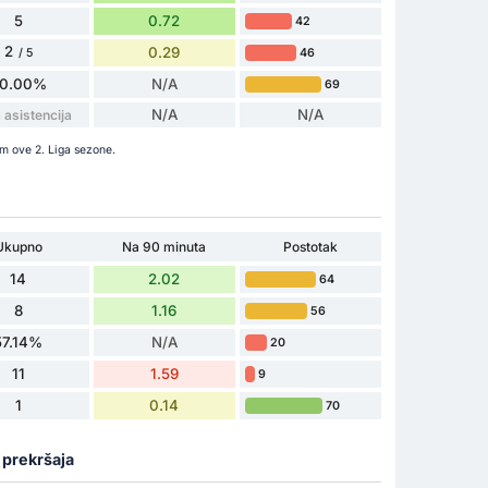
5
0.72
42
2
0.29
46
/ 5
0.00%
N/A
69
N/A
N/A
asistencija
om ove 2. Liga sezone.
Ukupno
Na 90 minuta
Postotak
14
2.02
64
8
1.16
56
57.14%
N/A
20
11
1.59
9
1
0.14
70
a prekršaja