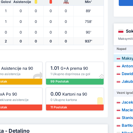
Golovi
Asistencije
Min'
PEN
1
0
0
0
0
89'
1
0
0
0
0
758'
So
0
0
0
0
0
90'
Maksymilia
2
0
0
0
0
937'
Napad
Maksy
Anton
1.01
Asistencije na 90
G+A prema 90
Dawid
no asistencija
1 Ukupno doprinosa za gol
Jakub
totak
99 Postotak
0.00
Vezni igrač
xA Po 90
Kartoni na 90
ekivane asistencije
0 Ukupno kartona
Jacek
totak
11 Postotak
Maciej
Stanis
Bartłom
a - Detaljno