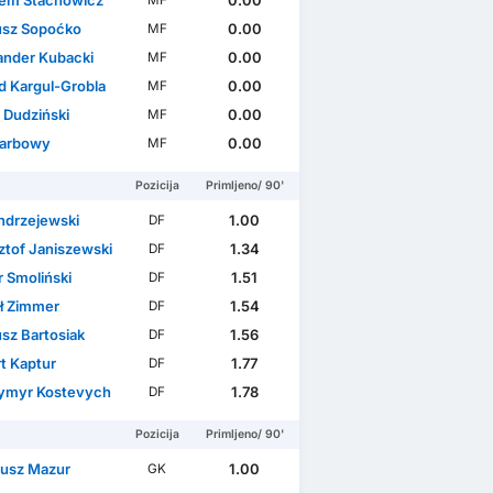
em Stachowicz
0.00
MF
sz Sopoćko
0.00
MF
ander Kubacki
0.00
MF
d Kargul-Grobla
0.00
MF
 Dudziński
0.00
MF
 Karbowy
0.00
MF
Pozicija
Primljeno/ 90'
ndrzejewski
1.00
DF
ztof Janiszewski
1.34
DF
r Smoliński
1.51
DF
ł Zimmer
1.54
DF
sz Bartosiak
1.56
DF
t Kaptur
1.77
DF
ymyr Kostevych
1.78
DF
Pozicija
Primljeno/ 90'
iusz Mazur
1.00
GK