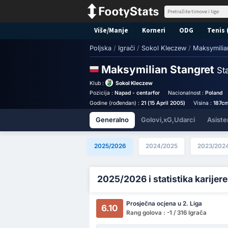
Više/Manje
Korneri
ODG
Tenis 
Poljska
/
Igrači
/
Sokol Kleczew
/
Maksymilia
Maksymilian Stangret
St
Klub :
Sokol Kleczew
Pozicija :
Napad - centarfor
Nacionalnost :
Poland
Godine (rođendan) :
21 (15 April 2005)
Visina :
187c
Generalno
Golovi,xG,Udarci
Asiste
2025/2026
2024/2025
2023/202
2025/2026 i statistika karijere
Prosječna ocjena u 2. Liga
6.10
Rang golova : -1 / 316 Igrača