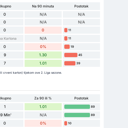
Ukupno
Na 90 minuta
Postotak
0
N/A
N/A
0
N/A
N/A
0
0
11
N/A
a Kartona
11
0
0%
19
9
1.30
45
7
1.01
39
ili crveni karton) tijekom ove 2. Liga sezone.
Ukupno
Za 90 ili %
Postotak
1
1.01
89
9 Min'
N/A
89
0
0%
10