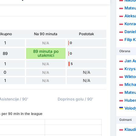
Nikod
Mateu
Aleks
Konra
Daniel
Ukupno
Na 90 minuta
Postotak
Filip
1
N/A
0
89 minuta po
Obrana
89
0
utakmici
Jan A
1
N/A
5
Krzys
0
N/A
N/A
Wikto
1
N/A
N/A
Micha
Mateu
Asistencije / 90'
Doprinos golu / 90'
Huber
Volod
Golmani
Klaud