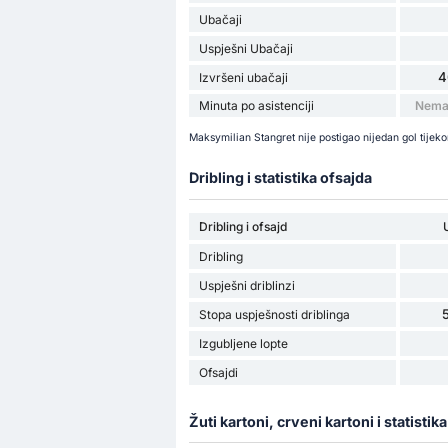
Ubačaji
Uspješni Ubačaji
4
Izvršeni ubačaji
Minuta po asistenciji
Nema 
Maksymilian Stangret nije postigao nijedan gol tijek
Dribling i statistika ofsajda
Dribling i ofsajd
Dribling
Uspješni driblinzi
Stopa uspješnosti driblinga
Izgubljene lopte
Ofsajdi
Žuti kartoni, crveni kartoni i statistik