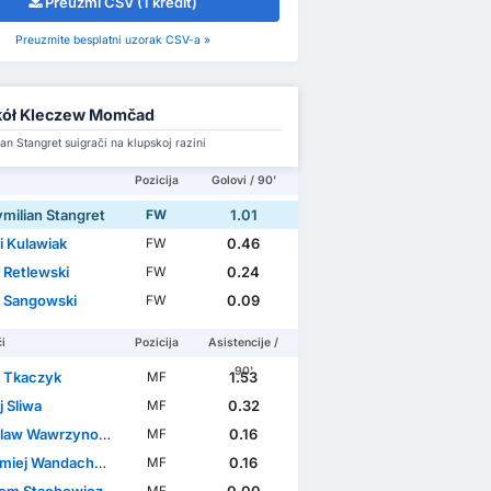
Preuzmi CSV (1 kredit)
Preuzmite besplatni uzorak CSV-a »
kół Kleczew Momčad
n Stangret suigrači na klupskoj razini
Pozicija
Golovi / 90'
milian Stangret
1.01
FW
i Kulawiak
0.46
FW
 Retlewski
0.24
FW
 Sangowski
0.09
FW
i
Pozicija
Asistencije /
90'
 Tkaczyk
1.53
MF
 Sliwa
0.32
MF
law Wawrzynowicz
0.16
MF
iej Wandachowicz
0.16
MF