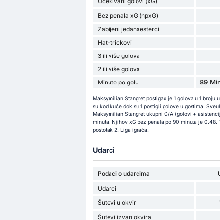
Očekivani golovi (xG)
Bez penala xG (npxG)
Zabijeni jedanaesterci
Hat-trickovi
3 ili više golova
2 ili više golova
89 Min
Minute po golu
Maksymilian Stangret postigao je 1 golova u 1 broju 
su kod kuće dok su 1 postigli golove u gostima. Sveu
Maksymilian Stangret ukupni G/A (golovi + asistencij
minuta. Njihov xG bez penala po 90 minuta je 0.48. T
postotak 2. Liga igrača.
Udarci
Podaci o udarcima
Udarci
Šutevi u okvir
Šutevi izvan okvira