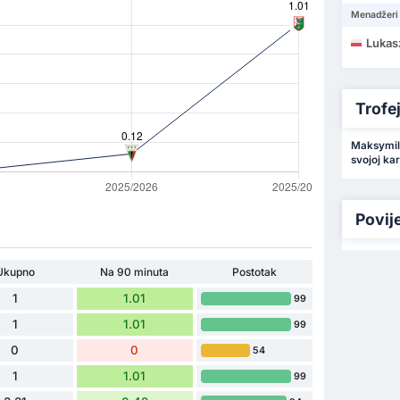
Menadžeri
Lukas
Trofeji
Maksymili
svojoj kari
Povij
Ukupno
Na 90 minuta
Postotak
1
1.01
99
1
1.01
99
0
0
54
1
1.01
99