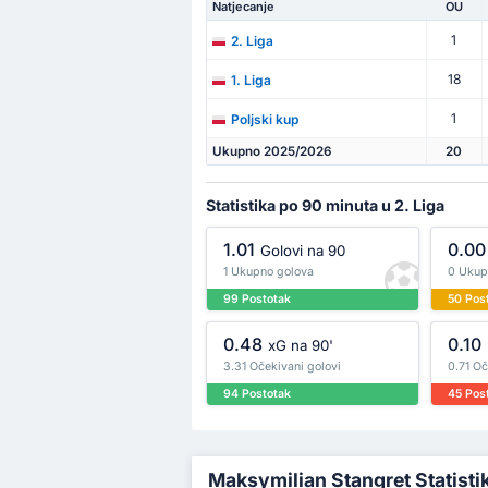
Natjecanje
OU
1
2. Liga
18
1. Liga
1
Poljski kup
Ukupno 2025/2026
20
Statistika po 90 minuta u 2. Liga
1.01
0.00
Golovi na 90
1 Ukupno golova
0 Ukup
99 Postotak
50 Pos
0.48
0.10
xG na 90'
3.31 Očekivani golovi
0.71 Oč
94 Postotak
45 Pos
Maksymilian Stangret Statistik