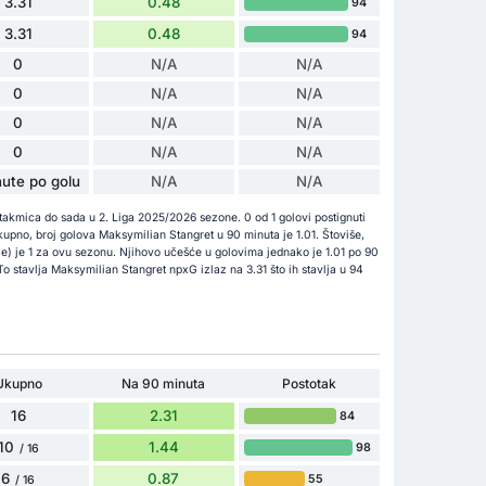
3.31
0.48
94
3.31
0.48
94
0
N/A
N/A
0
N/A
N/A
0
N/A
N/A
0
N/A
N/A
ute po golu
N/A
N/A
utakmica do sada u 2. Liga 2025/2026 sezone. 0 od 1 golovi postignuti
kupno, broj golova Maksymilian Stangret u 90 minuta je 1.01. Štoviše,
e) je 1 za ovu sezonu. Njihovo učešće u golovima jednako je 1.01 po 90
o stavlja Maksymilian Stangret npxG izlaz na 3.31 što ih stavlja u 94
Ukupno
Na 90 minuta
Postotak
16
2.31
84
10
1.44
98
/ 16
6
0.87
55
/ 16