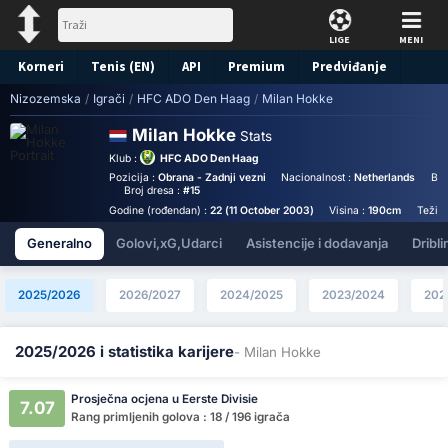
LIGE
MENI
Korneri
Tenis (EN)
API
Premium
Predviđanje
Nizozemska
/
Igrači
/
HFC ADO Den Haag
/
Milan Hokke
Milan Hokke
Stats
Klub :
HFC ADO Den Haag
Pozicija :
Obrana - Zadnji vezni
Nacionalnost :
Netherlands
Bir
Broj dresa :
#15
Godine (rođendan) :
22 (11 October 2003)
Visina :
190cm
Težin
Generalno
Golovi,xG,Udarci
Asistencije i dodavanja
Dribli
2025/2026
2026/2027
2024/2025
2023/2024
202
2025/2026 i statistika karijere
- Milan Hokke
Prosječna ocjena u Eerste Divisie
7.07
Rang primljenih golova : 18 / 196 igrača