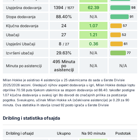
1394
62.39
Uspješna dodavanja
98
/ 1577
88.40%
N/A
Stopa dodavanja
91
24
1.07
Ključna dodavanja
57
27
1.21
Ubačaji
52
8
0.36
Uspješni Ubačaji
61
/ 27
29.63%
N/A
Izvršeni ubačaji
77
495 Minuta
po
N/A
N/A
Minuta po asistenciji
asistenciji
Milan Hokke je asistirao 4 asistencija u 25 utakmicama do sada u Eerste Divisie
2025/2026 sezoni. Gledajući njihov aspekt dodavanja u igri, Milan Hokke dodaje loptu
otprilike 70.58 puta tijekom utakmice sa stopom dodavanja od 88.40. također postigne
1.07 ključna dodavanja u svakoj igri što dovodi do značajnih prilika za postizanje
pogotka. Sveukupno, učinak Milan Hokke xA (očekivane asistencije) je 0.29 za 90
minuta. Ova statistika ih stavlja iznad 92 posto igrača u Eerste Divisie
Dribling i statistika ofsajda
Dribling i ofsajd
Ukupno
Na 90 minuta
Postotak