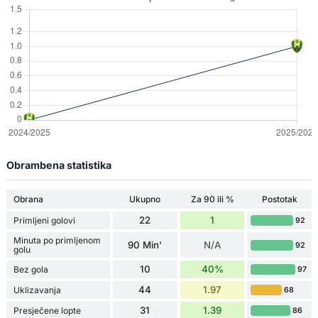
Obrambena statistika
Obrana
Ukupno
Za 90 ili %
Postotak
22
1
Primljeni golovi
92
Minuta po primljenom
90 Min'
N/A
92
golu
10
40%
Bez gola
97
44
1.97
Uklizavanja
68
31
1.39
Presječene lopte
86