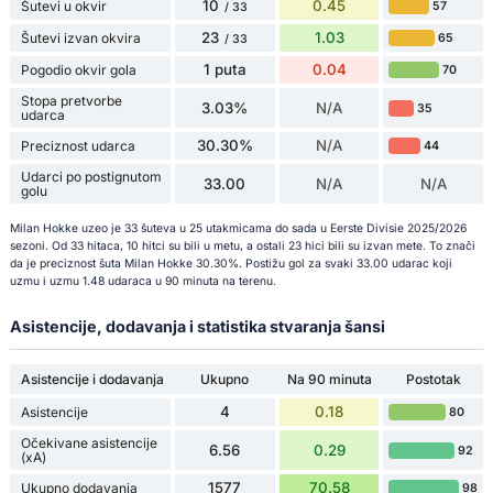
10
0.45
Šutevi u okvir
57
/ 33
23
1.03
Šutevi izvan okvira
65
/ 33
1 puta
0.04
Pogodio okvir gola
70
Stopa pretvorbe
3.03%
N/A
35
udarca
30.30%
N/A
Preciznost udarca
44
Udarci po postignutom
33.00
N/A
N/A
golu
Milan Hokke uzeo je 33 šuteva u 25 utakmicama do sada u Eerste Divisie 2025/2026
sezoni. Od 33 hitaca, 10 hitci su bili u metu, a ostali 23 hici bili su izvan mete. To znači
da je preciznost šuta Milan Hokke 30.30%. Postižu gol za svaki 33.00 udarac koji
uzmu i uzmu 1.48 udaraca u 90 minuta na terenu.
Asistencije, dodavanja i statistika stvaranja šansi
Asistencije i dodavanja
Ukupno
Na 90 minuta
Postotak
4
0.18
Asistencije
80
Očekivane asistencije
6.56
0.29
92
(xA)
1577
70.58
Ukupno dodavanja
98