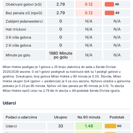
2.79
0.12
Očekivani golovi (xG)
48
2.79
0.12
Bez penala xG (npxG)
49
0
N/A
N/A
Zabijeni jedanaesterci
0
N/A
N/A
Hat-trickovi
0
N/A
N/A
3 ili više golova
0
N/A
N/A
2 ili više golova
1980 Minute
N/A
N/A
Minute po golu
po golu
Milan Hokke postigao je 1 golova u 25 broju utakmica do sada u Eerste Divisie
2025/2026 sezone. 0 od 1 golovi postignuti su kod kuće dok su 1 postigli golove u
gostima. Sveukupno, broj golova Milan Hokke u 90 minuta je 0.05. Štoviše, Milan
Hokke ukupni G/A (golovi + asistencije) je 5 za ovu sezonu. Njihovo učešće u golovima
jednako je 0.23 po 90 minuta. Njihov xG bez penala po 90 minuta je 0.12. To stavlja
Milan Hokke npxG izlaz na 2.79 što ih stavlja u 49 postotak Eerste Divisie igrača.
Udarci
Podaci o udarcima
Ukupno
Na 90 minuta
Postotak
33
1.48
Udarci
60