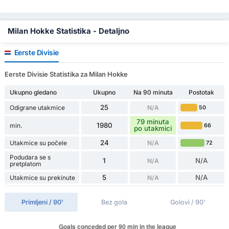
Milan Hokke Statistika - Detaljno
Eerste Divisie
Eerste Divisie Statistika za Milan Hokke
Ukupno gledano
Ukupno
Na 90 minuta
Postotak
25
Odigrane utakmice
N/A
50
79 minuta
1980
min.
66
po utakmici
24
Utakmice su počele
N/A
72
Podudara se s
1
N/A
N/A
pretplatom
5
N/A
Utakmice su prekinute
N/A
Primljeni / 90'
Bez gola
Golovi / 90'