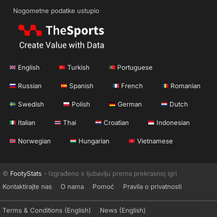
Nogometne podatke ustupio
English
Turkish
Portuguese
Russian
Spanish
French
Romanian
Swedish
Polish
German
Dutch
Italian
Thai
Croatian
Indonesian
Norwegian
Hungarian
Vietnamese
©
FootyStats
- Izgrađeno s ljubavlju prema prekrasnoj igri
Kontaktirajte nas
O nama
Pomoć
Pravila o privatnosti
Terms & Conditions (English)
News (English)