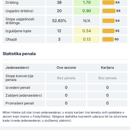
38
1.70
Dribling
64
20
0.90
Uspješni driblinzi
69
Stopa uspješnosti
52.63%
N/A
64
driblinga
12
0.54
Izgubljene lopte
65
3
0.13
Ofsajdi
60
Statistika penala
Jedanaesterci
Ove sezone
Karijera
Stope konverzije
Bez penala
Bez penala
penala
0
0
Izvedeni penali
0
0
Zabijeni jedanaesterci
0
0
Promašeni penali
Milan Hokke još nije izveo jedanaesterac u svojoj karijeri (na temelju svih podataka o
sezoni koje imamo u FootyStatsu). Njegova statistika kaznenih udaraca bit će ažurirana
kada izvede jedanaesterac u službenoj utakmici.