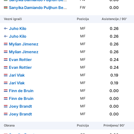
Sanyika Damiando Puljhun Bergtop
0.00
FW
Vezni igrači
Pozicija
Asistencije / 90'
Juho Kilo
0.26
MF
Juho Kilo
0.26
MF
Mylian Jimenez
0.26
MF
Mylian Jimenez
0.26
MF
Evan Rottier
0.24
MF
Evan Rottier
0.24
MF
Jari Vlak
0.19
MF
Jari Vlak
0.19
MF
Finn de Bruin
0.00
MF
Finn de Bruin
0.00
MF
Joey Brandt
0.00
MF
Joey Brandt
0.00
MF
Obrana
Pozicija
Primljeno/ 90'