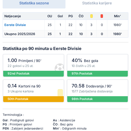
Statistika sezone
Statistika karijere
Natjecanje
OU
Gol
PG
ČO
Min'
Eerste Divisie
25
1
22
10
3
0
1980'
Ukupno 2025/2026
25
1
22
10
3
0
1980'
Statistika po 90 minuta u Eerste Divisie
1.00
40%
Primljeni / 90'
Bez gola
22 golovi u 25 ut.
10 čistih u 25 ut.
92nd Postotak
97th Postotak
0.14
70.58
Kartoni na 90
Dodavanja / 90'
3 Ukupno kartona
1577 Zabilježena dodavanja
50th Postotak
98th Postotak
Terminologija :
Gol
: Postignuti golovi
As
: Asistencije
PG
: Primljeni golovi
ČO
: Bez gola
PEN
: Zabijeni jedanaesterci
Min'
: Odigranih minuta