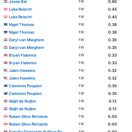
Jesse Bal
0.60
FW
Luka Reischl
0.45
FW
Luka Reischl
0.45
FW
Nigel Thomas
0.38
FW
Nigel Thomas
0.38
FW
Daryl van Mieghem
0.35
FW
Daryl van Mieghem
0.35
FW
Bryan Fiabema
0.33
FW
Bryan Fiabema
0.33
FW
Jalen Hawkins
0.32
FW
Jalen Hawkins
0.32
FW
Cameron Peupion
0.30
FW
Cameron Peupion
0.30
FW
Illaijh de Ruijter
0.13
FW
Illaijh de Ruijter
0.13
FW
Ruben Silva-Richards
0.00
FW
Ruben Silva-Richards
0.00
FW
Sanyika Damiando Puljhun Bergtop
0.00
FW