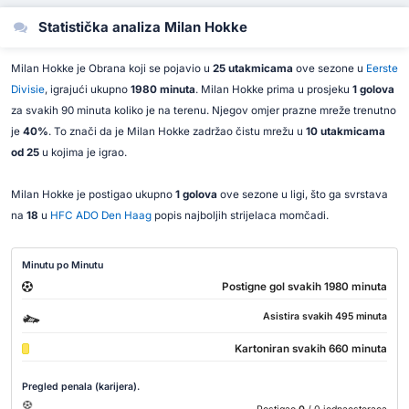
Statistička analiza Milan Hokke
Milan Hokke je Obrana koji se pojavio u
25 utakmicama
ove sezone u
Eerste
Divisie
, igrajući ukupno
1980 minuta
. Milan Hokke prima u prosjeku
1 golova
za svakih 90 minuta koliko je na terenu. Njegov omjer prazne mreže trenutno
je
40%
. To znači da je Milan Hokke zadržao čistu mrežu u
10 utakmicama
od 25
u kojima je igrao.
Milan Hokke je postigao ukupno
1 golova
ove sezone u ligi, što ga svrstava
na
18
u
HFC ADO Den Haag
popis najboljih strijelaca momčadi.
Minutu po Minutu
Postigne gol svakih 1980 minuta
Asistira svakih 495 minuta
Kartoniran svakih 660 minuta
Pregled penala (karijera).