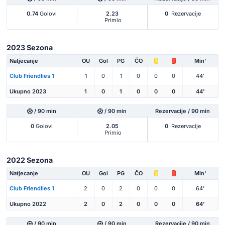
0.74
Golovi
2.23
0
Rezervacije
Primio
2023 Sezona
Natjecanje
OU
Gol
PG
ČO
Min'
Club Friendlies 1
1
0
1
0
0
0
44'
Ukupno 2023
1
0
1
0
0
0
44'
/ 90 min
/ 90 min
Rezervacije / 90 min
0
Golovi
2.05
0
Rezervacije
Primio
2022 Sezona
Natjecanje
OU
Gol
PG
ČO
Min'
Club Friendlies 1
2
0
2
0
0
0
64'
Ukupno 2022
2
0
2
0
0
0
64'
/ 90 min
/ 90 min
Rezervacije / 90 min