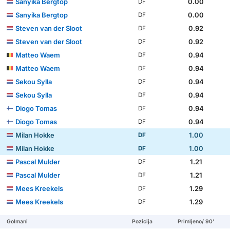
Sanyika Bergtop
0.00
DF
Sanyika Bergtop
0.00
DF
Steven van der Sloot
0.92
DF
Steven van der Sloot
0.92
DF
Matteo Waem
0.94
DF
Matteo Waem
0.94
DF
Sekou Sylla
0.94
DF
Sekou Sylla
0.94
DF
Diogo Tomas
0.94
DF
Diogo Tomas
0.94
DF
Milan Hokke
1.00
DF
Milan Hokke
1.00
DF
Pascal Mulder
1.21
DF
Pascal Mulder
1.21
DF
Mees Kreekels
1.29
DF
Mees Kreekels
1.29
DF
Golmani
Pozicija
Primljeno/ 90'