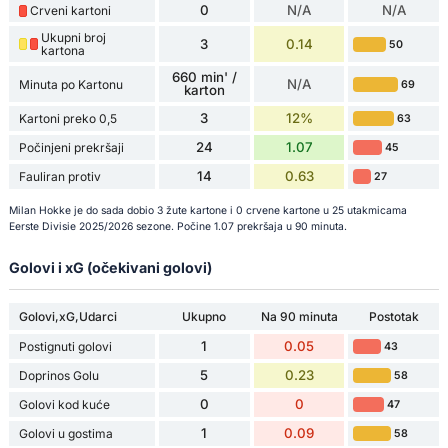
0
N/A
N/A
Crveni kartoni
Ukupni broj
3
0.14
50
kartona
660 min' /
N/A
Minuta po Kartonu
69
karton
3
12%
Kartoni preko 0,5
63
24
1.07
Počinjeni prekršaji
45
14
0.63
Fauliran protiv
27
Milan Hokke je do sada dobio 3 žute kartone i 0 crvene kartone u 25 utakmicama
Eerste Divisie 2025/2026 sezone. Počine 1.07 prekršaja u 90 minuta.
Golovi i xG (očekivani golovi)
Golovi,xG,Udarci
Ukupno
Na 90 minuta
Postotak
1
0.05
Postignuti golovi
43
5
0.23
Doprinos Golu
58
0
0
Golovi kod kuće
47
1
0.09
Golovi u gostima
58