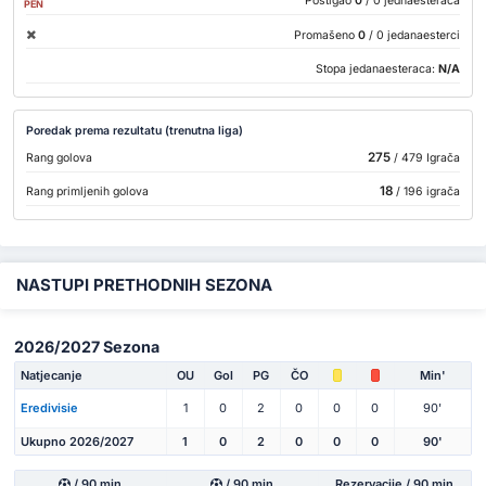
Postigao
0
/ 0 jednaesteraca
PEN
Promašeno
0
/ 0 jedanaesterci
Stopa jedanaesteraca:
N/A
Poredak prema rezultatu (trenutna liga)
275
Rang golova
/ 479 Igrača
18
Rang primljenih golova
/ 196 igrača
NASTUPI PRETHODNIH SEZONA
2026/2027 Sezona
Natjecanje
OU
Gol
PG
ČO
Min'
Eredivisie
1
0
2
0
0
0
90'
Ukupno 2026/2027
1
0
2
0
0
0
90'
/ 90 min
/ 90 min
Rezervacije / 90 min