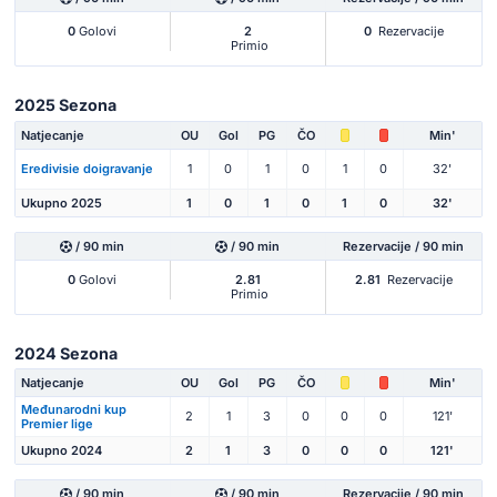
0
Golovi
2
0
Rezervacije
Primio
2025 Sezona
Natjecanje
OU
Gol
PG
ČO
Min'
Eredivisie doigravanje
1
0
1
0
1
0
32'
Ukupno 2025
1
0
1
0
1
0
32'
/ 90 min
/ 90 min
Rezervacije / 90 min
0
Golovi
2.81
2.81
Rezervacije
Primio
2024 Sezona
Natjecanje
OU
Gol
PG
ČO
Min'
Međunarodni kup
2
1
3
0
0
0
121'
Premier lige
Ukupno 2024
2
1
3
0
0
0
121'
/ 90 min
/ 90 min
Rezervacije / 90 min