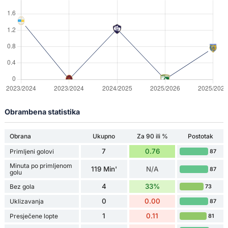
Obrambena statistika
Obrana
Ukupno
Za 90 ili %
Postotak
7
0.76
Primljeni golovi
87
Minuta po primljenom
119 Min'
N/A
87
golu
4
33%
Bez gola
73
0
0.00
Uklizavanja
87
1
0.11
Presječene lopte
81