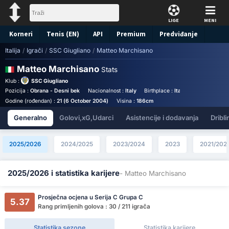
LIGE
MENI
Korneri
Tenis (EN)
API
Premium
Predviđanje
Italija
/
Igrači
/
SSC Giugliano
/
Matteo Marchisano
Matteo Marchisano
Stats
Klub :
SSC Giugliano
Pozicija :
Obrana - Desni bek
Nacionalnost :
Italy
Birthplace :
Italy - Italy
Broj dr
Godine (rođendan) :
21 (6 October 2004)
Visina :
186cm
Generalno
Golovi,xG,Udarci
Asistencije i dodavanja
Dribli
2025/2026
2024/2025
2023/2024
2023
2021/202
2025/2026 i statistika karijere
- Matteo Marchisano
Prosječna ocjena u Serija C Grupa C
5.37
Rang primljenih golova : 30 / 211 igrača
Statistika sezone
Statistika karijere