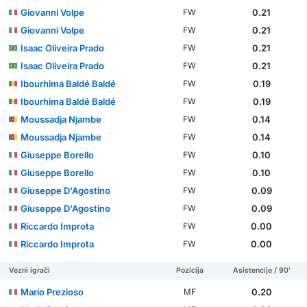
Giovanni Volpe
0.21
FW
Giovanni Volpe
0.21
FW
Isaac Oliveira Prado
0.21
FW
Isaac Oliveira Prado
0.21
FW
Ibourhima Baldé Baldé
0.19
FW
Ibourhima Baldé Baldé
0.19
FW
Moussadja Njambe
0.14
FW
Moussadja Njambe
0.14
FW
Giuseppe Borello
0.10
FW
Giuseppe Borello
0.10
FW
Giuseppe D'Agostino
0.09
FW
Giuseppe D'Agostino
0.09
FW
Riccardo Improta
0.00
FW
Riccardo Improta
0.00
FW
Vezni igrači
Pozicija
Asistencije / 90'
Mario Prezioso
0.20
MF