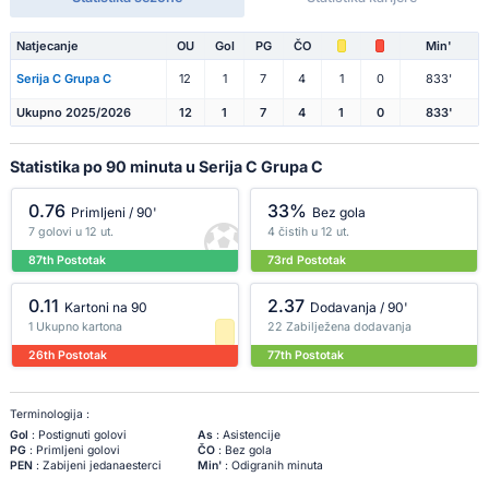
Natjecanje
OU
Gol
PG
ČO
Min'
Serija C Grupa C
12
1
7
4
1
0
833'
Ukupno 2025/2026
12
1
7
4
1
0
833'
Statistika po 90 minuta u Serija C Grupa C
0.76
33%
Primljeni / 90'
Bez gola
7 golovi u 12 ut.
4 čistih u 12 ut.
87th Postotak
73rd Postotak
0.11
2.37
Kartoni na 90
Dodavanja / 90'
1 Ukupno kartona
22 Zabilježena dodavanja
26th Postotak
77th Postotak
Terminologija :
Gol
: Postignuti golovi
As
: Asistencije
PG
: Primljeni golovi
ČO
: Bez gola
PEN
: Zabijeni jedanaesterci
Min'
: Odigranih minuta