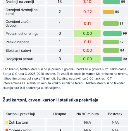
13
1.40
Dvoboji na zemlji
89
Osvojeni dvoboji na
2
0.22
59
zemlji
Osvojeni zračni
1
0.11
81
dvoboji
0
0.00
Prolaznost driblinga
99
1
0.11
Prekid napada
82
0
0.00
Blokirani šutevi
84
0
0.00
Dodjeljeni penali
99
Kao branič, Matteo Marchisano je primio 7 golova i zadržao 4 golove u 12 utakmicama
Serija C Grupa C 2025/2026 sezone. To znači da kada je Matteo Marchisano na terenu,
njihov tim prima gol svake 119 minuti. Štoviše, napravili su 0.00 tackles i 0.11
interceptions za svakih 90 minuta koliko su bili na terenu. Matteo Marchisano također
skuplja oko 0.11 odobrenja u isto vrijeme.
Žuti kartoni, crveni kartoni i statistika prekršaja
Kartoni i prekršaji
Ukupno
Na 90 minuta
Postotak
1
N/A
N/A
Žuti kartoni
0
N/A
N/A
Crveni kartoni