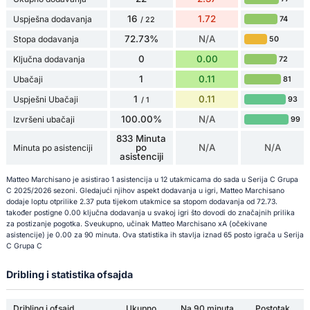
16
1.72
Uspješna dodavanja
74
/ 22
72.73%
N/A
Stopa dodavanja
50
0
0.00
Ključna dodavanja
72
1
0.11
Ubačaji
81
1
0.11
Uspješni Ubačaji
93
/ 1
100.00%
N/A
Izvršeni ubačaji
99
833 Minuta
po
N/A
N/A
Minuta po asistenciji
asistenciji
Matteo Marchisano je asistirao 1 asistencija u 12 utakmicama do sada u Serija C Grupa
C 2025/2026 sezoni. Gledajući njihov aspekt dodavanja u igri, Matteo Marchisano
dodaje loptu otprilike 2.37 puta tijekom utakmice sa stopom dodavanja od 72.73.
također postigne 0.00 ključna dodavanja u svakoj igri što dovodi do značajnih prilika
za postizanje pogotka. Sveukupno, učinak Matteo Marchisano xA (očekivane
asistencije) je 0.00 za 90 minuta. Ova statistika ih stavlja iznad 65 posto igrača u Serija
C Grupa C
Dribling i statistika ofsajda
Dribling i ofsajd
Ukupno
Na 90 minuta
Postotak