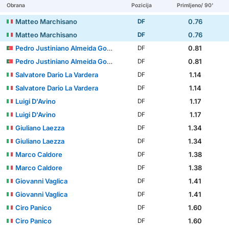
Obrana
Pozicija
Primljeno/ 90'
Matteo Marchisano
0.76
DF
Matteo Marchisano
0.76
DF
Pedro Justiniano Almeida Gomes
0.81
DF
Pedro Justiniano Almeida Gomes
0.81
DF
Salvatore Dario La Vardera
1.14
DF
Salvatore Dario La Vardera
1.14
DF
Luigi D'Avino
1.17
DF
Luigi D'Avino
1.17
DF
Giuliano Laezza
1.34
DF
Giuliano Laezza
1.34
DF
Marco Caldore
1.38
DF
Marco Caldore
1.38
DF
Giovanni Vaglica
1.41
DF
Giovanni Vaglica
1.41
DF
Ciro Panico
1.60
DF
Ciro Panico
1.60
DF