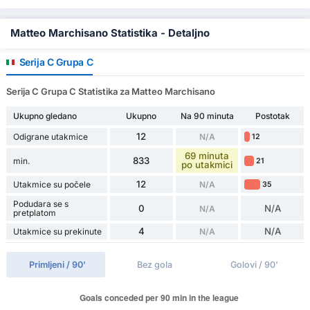
Matteo Marchisano Statistika - Detaljno
Serija C Grupa C
Serija C Grupa C Statistika za Matteo Marchisano
Ukupno gledano
Ukupno
Na 90 minuta
Postotak
12
Odigrane utakmice
N/A
12
69 minuta
833
min.
21
po utakmici
12
Utakmice su počele
N/A
35
Podudara se s
0
N/A
N/A
pretplatom
4
N/A
Utakmice su prekinute
N/A
Primljeni / 90'
Bez gola
Golovi / 90'