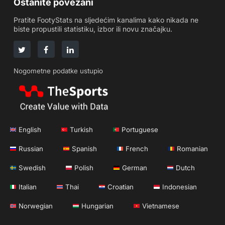
Ostanite povezani
Pratite FootyStats na sljedećim kanalima kako nikada ne
biste propustili statistiku, izbor ili novu značajku.
Nogometne podatke ustupio
English
Turkish
Portuguese
Russian
Spanish
French
Romanian
Swedish
Polish
German
Dutch
Italian
Thai
Croatian
Indonesian
Norwegian
Hungarian
Vietnamese