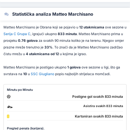
Statistička analiza Matteo Marchisano
Matteo Marchisano je Obrana koji se pojavio u
12 utakmicama
ove sezone u
Serija C Grupa C
, igrajući ukupno
833 minuta
. Matteo Marchisano prima u
prosjeku
0.76 golova
za svakih 90 minuta koliko je na terenu. Njegov omjer
prazne mreže trenutno je
33%
. To znači da je Matteo Marchisano zadržao
čistu mrežu u
4 utakmicama od 12
u kojima je igrao.
Matteo Marchisano je postigao ukupno
1 golova
ove sezone u ligi, što ga
svrstava na
10
u
SSC Giugliano
popis najboljih strijelaca momčadi.
Minutu po Minutu
Postigne gol svakih 833 minuta
Asistira svakih 833 minuta
Kartoniran svakih 833 minuta
Pregled penala (karijera).