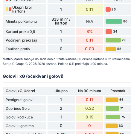
Ukupni broj
1
0.11
26
kartona
833 min' /
N/A
Minuta po Kartonu
86
karton
1
8%
Kartoni preko 0,5
34
1
0.11
Počinjeni prekršaji
79
0
0.00
Fauliran protiv
55
Matteo Marchisano je do sada dobio 1 žute kartone i 0 crvene kartone u 12 utakmicama
Serija C Grupa C 2025/2026 sezone. Počine 0.11 prekršaja u 90 minuta.
Golovi i xG (očekivani golovi)
Golovi,xG,Udarci
Ukupno
Na 90 minuta
Postotak
1
0.11
Postignuti golovi
66
2
0.22
Doprinos Golu
71
1
0.19
Golovi kod kuće
75
0
0
Golovi u gostima
63