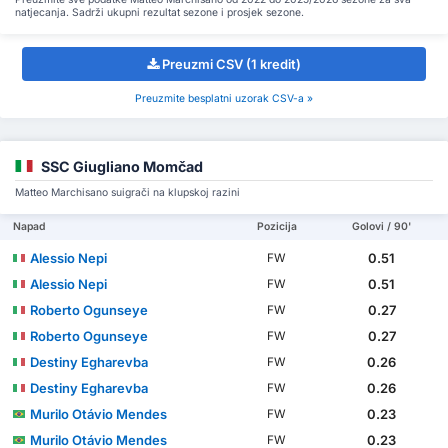
natjecanja. Sadrži ukupni rezultat sezone i prosjek sezone.
Preuzmi CSV (1 kredit)
Preuzmite besplatni uzorak CSV-a »
SSC Giugliano Momčad
Matteo Marchisano suigrači na klupskoj razini
Napad
Pozicija
Golovi / 90'
Alessio Nepi
0.51
FW
Alessio Nepi
0.51
FW
Roberto Ogunseye
0.27
FW
Roberto Ogunseye
0.27
FW
Destiny Egharevba
0.26
FW
Destiny Egharevba
0.26
FW
Murilo Otávio Mendes
0.23
FW
Murilo Otávio Mendes
0.23
FW