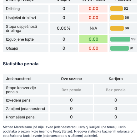
0
0.00
Dribling
62
0
0.00
Uspješni driblinzi
66
Stopa uspješnosti
0.00%
N/A
66
driblinga
0
0.00
Izgubljene lopte
99
0
0.00
Ofsajdi
91
Statistika penala
Jedanaesterci
Ove sezone
Karijera
Stope konverzije
Bez penala
Bez penala
penala
0
0
Izvedeni penali
0
0
Zabijeni jedanaesterci
0
0
Promašeni penali
Matteo Marchisano još nije izveo jedanaesterac u svojoj karijeri (na temelju svih
podataka o sezoni koje imamo u FootyStatsu). Njegova statistika kaznenih udaraca bit
će ažurirana kada izvede jedanaesterac u službenoj utakmici.