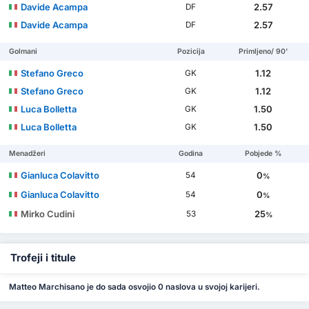
Davide Acampa
2.57
DF
Davide Acampa
2.57
DF
Golmani
Pozicija
Primljeno/ 90'
Stefano Greco
1.12
GK
Stefano Greco
1.12
GK
Luca Bolletta
1.50
GK
Luca Bolletta
1.50
GK
Menadžeri
Godina
Pobjede %
Gianluca Colavitto
0
54
%
Gianluca Colavitto
0
54
%
Mirko Cudini
25
53
%
Trofeji i titule
Matteo Marchisano je do sada osvojio 0 naslova u svojoj karijeri.