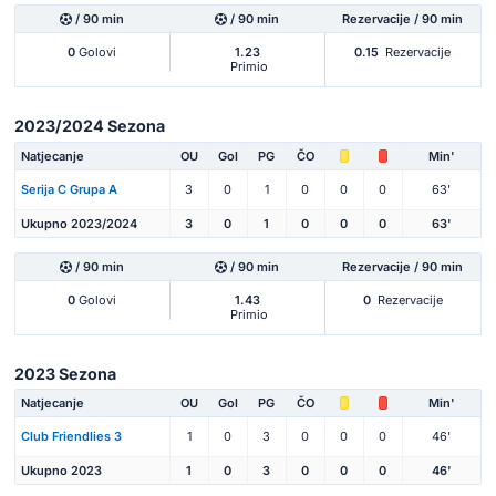
/ 90 min
/ 90 min
Rezervacije / 90 min
0
Golovi
1.23
0.15
Rezervacije
Primio
2023/2024 Sezona
Natjecanje
OU
Gol
PG
ČO
Min'
Serija C Grupa A
3
0
1
0
0
0
63'
Ukupno 2023/2024
3
0
1
0
0
0
63'
/ 90 min
/ 90 min
Rezervacije / 90 min
0
Golovi
1.43
0
Rezervacije
Primio
2023 Sezona
Natjecanje
OU
Gol
PG
ČO
Min'
Club Friendlies 3
1
0
3
0
0
0
46'
Ukupno 2023
1
0
3
0
0
0
46'