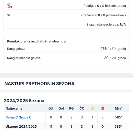
Postigao
0
/ 0 jednaesteraca
PEN
Promašeno
0
/ 0 jedanaesterci
Stopa jedanaesteraca:
N/A
Poredak prema rezultatu (trenutna liga)
176
Rang golova
/ 489 Igrača
30
Rang primljenih golova
/ 211 igrača
NASTUPI PRETHODNIH SEZONA
2024/2025 Sezona
Natjecanje
OU
Gol
PG
ČO
Min'
Serija C Grupa C
11
0
8
3
1
0
585'
Ukupno 2024/2025
11
0
8
3
1
0
585'