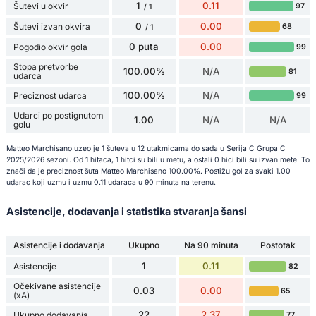
1
0.11
Šutevi u okvir
97
/ 1
0
0.00
Šutevi izvan okvira
68
/ 1
0 puta
0.00
Pogodio okvir gola
99
Stopa pretvorbe
100.00%
N/A
81
udarca
100.00%
N/A
Preciznost udarca
99
Udarci po postignutom
1.00
N/A
N/A
golu
Matteo Marchisano uzeo je 1 šuteva u 12 utakmicama do sada u Serija C Grupa C
2025/2026 sezoni. Od 1 hitaca, 1 hitci su bili u metu, a ostali 0 hici bili su izvan mete. To
znači da je preciznost šuta Matteo Marchisano 100.00%. Postižu gol za svaki 1.00
udarac koji uzmu i uzmu 0.11 udaraca u 90 minuta na terenu.
Asistencije, dodavanja i statistika stvaranja šansi
Asistencije i dodavanja
Ukupno
Na 90 minuta
Postotak
1
0.11
Asistencije
82
Očekivane asistencije
0.03
0.00
65
(xA)
22
2.37
Ukupno dodavanja
77