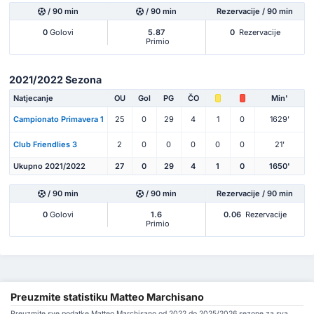
/ 90 min
/ 90 min
Rezervacije / 90 min
0
Golovi
5.87
0
Rezervacije
Primio
2021/2022 Sezona
Natjecanje
OU
Gol
PG
ČO
Min'
Campionato Primavera 1
25
0
29
4
1
0
1629'
Club Friendlies 3
2
0
0
0
0
0
21'
Ukupno 2021/2022
27
0
29
4
1
0
1650'
/ 90 min
/ 90 min
Rezervacije / 90 min
0
Golovi
1.6
0.06
Rezervacije
Primio
Preuzmite statistiku Matteo Marchisano
Preuzmite sve podatke Matteo Marchisano od 2022 do 2025/2026 sezone za sva