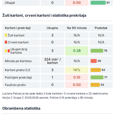
0
0.00
Ofsajdi
91
Žuti kartoni, crveni kartoni i statistika prekršaja
Kartoni i prekršaji
Ukupno
Na 90 minuta
Postotak
3
N/A
N/A
Žuti kartoni
0
N/A
N/A
Crveni kartoni
Ukupni broj
3
0.28
76
kartona
324 min' /
N/A
Minuta po Kartonu
36
karton
3
14%
Kartoni preko 0,5
62
1
0.10
Počinjeni prekršaji
77
0
0.00
Fauliran protiv
55
Luciano Peluso je do sada dobio 3 žute kartone i 0 crvene kartone u 22 utakmicama
Serija C Grupa C 2025/2026 sezone. Počine 0.10 prekršaja u 90 minuta.
Obrambena statistika