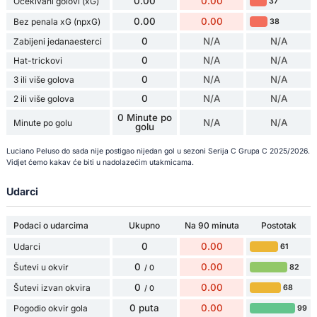
0.00
0.00
Očekivani golovi (xG)
37
0.00
0.00
Bez penala xG (npxG)
38
0
N/A
N/A
Zabijeni jedanaesterci
0
N/A
N/A
Hat-trickovi
0
N/A
N/A
3 ili više golova
0
N/A
N/A
2 ili više golova
0 Minute po
N/A
N/A
Minute po golu
golu
Luciano Peluso do sada nije postigao nijedan gol u sezoni Serija C Grupa C 2025/2026.
Vidjet ćemo kakav će biti u nadolazećim utakmicama.
Udarci
Podaci o udarcima
Ukupno
Na 90 minuta
Postotak
0
0.00
Udarci
61
0
0.00
Šutevi u okvir
82
/ 0
0
0.00
Šutevi izvan okvira
68
/ 0
0 puta
0.00
Pogodio okvir gola
99