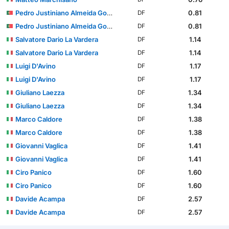
Pedro Justiniano Almeida Gomes
0.81
DF
Pedro Justiniano Almeida Gomes
0.81
DF
Salvatore Dario La Vardera
1.14
DF
Salvatore Dario La Vardera
1.14
DF
Luigi D'Avino
1.17
DF
Luigi D'Avino
1.17
DF
Giuliano Laezza
1.34
DF
Giuliano Laezza
1.34
DF
Marco Caldore
1.38
DF
Marco Caldore
1.38
DF
Giovanni Vaglica
1.41
DF
Giovanni Vaglica
1.41
DF
Ciro Panico
1.60
DF
Ciro Panico
1.60
DF
Davide Acampa
2.57
DF
Davide Acampa
2.57
DF