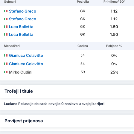
Golmani
Pozicija
Primljeno/ 90'
Stefano Greco
1.12
GK
Stefano Greco
1.12
GK
Luca Bolletta
1.50
GK
Luca Bolletta
1.50
GK
Menadžeri
Godina
Pobjede %
Gianluca Colavitto
0
54
%
Gianluca Colavitto
0
54
%
Mirko Cudini
25
53
%
Trofeji i titule
Luciano Peluso je do sada osvojio 0 naslova u svojoj karijeri.
Povijest prijenosa