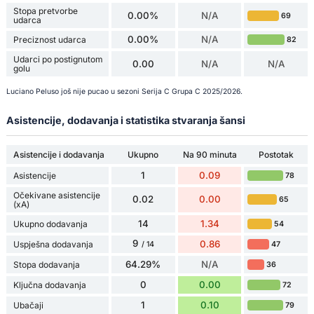
Stopa pretvorbe
0.00%
N/A
69
udarca
0.00%
N/A
Preciznost udarca
82
Udarci po postignutom
0.00
N/A
N/A
golu
Luciano Peluso još nije pucao u sezoni Serija C Grupa C 2025/2026.
Asistencije, dodavanja i statistika stvaranja šansi
Asistencije i dodavanja
Ukupno
Na 90 minuta
Postotak
1
0.09
Asistencije
78
Očekivane asistencije
0.02
0.00
65
(xA)
14
1.34
Ukupno dodavanja
54
9
0.86
Uspješna dodavanja
47
/ 14
64.29%
N/A
Stopa dodavanja
36
0
0.00
Ključna dodavanja
72
1
0.10
Ubačaji
79