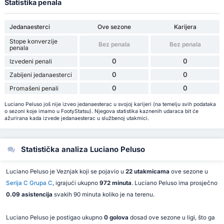
Statistika penala
Jedanaesterci
Ove sezone
Karijera
Stope konverzije
Bez penala
Bez penala
penala
0
0
Izvedeni penali
0
0
Zabijeni jedanaesterci
0
0
Promašeni penali
Luciano Peluso još nije izveo jedanaesterac u svojoj karijeri (na temelju svih podataka
o sezoni koje imamo u FootyStatsu). Njegova statistika kaznenih udaraca bit će
ažurirana kada izvede jedanaesterac u službenoj utakmici.
Statistička analiza Luciano Peluso
Luciano Peluso je Veznjak koji se pojavio u
22 utakmicama
ove sezone u
Serija C Grupa C
, igrajući ukupno
972 minuta
. Luciano Peluso ima prosječno
0.09 asistencija
svakih 90 minuta koliko je na terenu.
Luciano Peluso je postigao ukupno
0 golova
dosad ove sezone u ligi, što ga