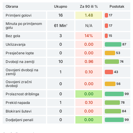
Obrana
Ukupno
Za 90 ili %
Postotak
16
1.48
Primljeni golovi
17
Minuta po primljenom
61 Min'
N/A
17
golu
3
14%
Bez gola
15
0
0.00
Uklizavanja
87
0
0.00
Presječene lopte
53
10
0.96
Dvoboji na zemlji
74
Osvojeni dvoboji na
1
0.10
43
zemlji
Osvojeni zračni
0
0.00
56
dvoboji
0
0.00
Prolaznost driblinga
99
1
0.10
Prekid napada
78
0
0.00
Blokirani šutevi
84
0
0.00
Dodjeljeni penali
99