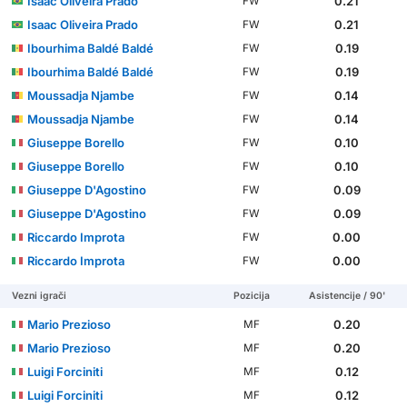
Isaac Oliveira Prado
0.21
FW
Isaac Oliveira Prado
0.21
FW
Ibourhima Baldé Baldé
0.19
FW
Ibourhima Baldé Baldé
0.19
FW
Moussadja Njambe
0.14
FW
Moussadja Njambe
0.14
FW
Giuseppe Borello
0.10
FW
Giuseppe Borello
0.10
FW
Giuseppe D'Agostino
0.09
FW
Giuseppe D'Agostino
0.09
FW
Riccardo Improta
0.00
FW
Riccardo Improta
0.00
FW
Vezni igrači
Pozicija
Asistencije / 90'
Mario Prezioso
0.20
MF
Mario Prezioso
0.20
MF
Luigi Forciniti
0.12
MF
Luigi Forciniti
0.12
MF