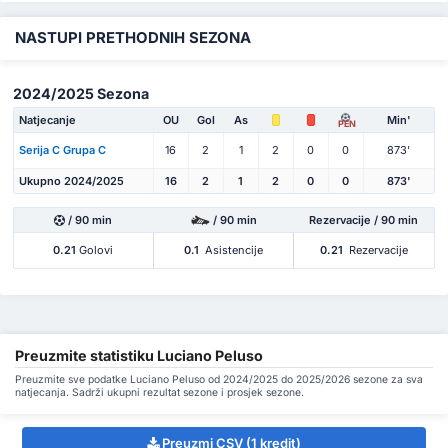
NASTUPI PRETHODNIH SEZONA
2024/2025 Sezona
Natjecanje
OU
Gol
As
Min'
PEN
Serija C Grupa C
16
2
1
2
0
0
873'
Ukupno 2024/2025
16
2
1
2
0
0
873'
/ 90 min
/ 90 min
Rezervacije / 90 min
0.21
Golovi
0.1
Asistencije
0.21
Rezervacije
Preuzmite statistiku Luciano Peluso
Preuzmite sve podatke Luciano Peluso od 2024/2025 do 2025/2026 sezone za sva
natjecanja. Sadrži ukupni rezultat sezone i prosjek sezone.
Preuzmi CSV (1 kredit)