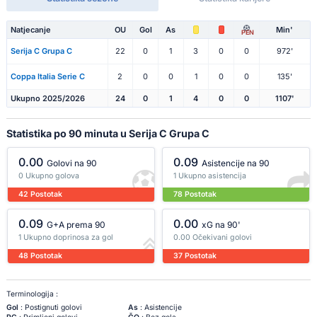
Natjecanje
OU
Gol
As
Min'
PEN
Serija C Grupa C
22
0
1
3
0
0
972'
Coppa Italia Serie C
2
0
0
1
0
0
135'
Ukupno 2025/2026
24
0
1
4
0
0
1107'
Statistika po 90 minuta u Serija C Grupa C
0.00
0.09
Golovi na 90
Asistencije na 90
0 Ukupno golova
1 Ukupno asistencija
42 Postotak
78 Postotak
0.09
0.00
G+A prema 90
xG na 90'
1 Ukupno doprinosa za gol
0.00 Očekivani golovi
48 Postotak
37 Postotak
Terminologija :
Gol
: Postignuti golovi
As
: Asistencije