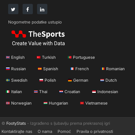
Nogometne podatke ustupio
English
Turkish
Portuguese
Russian
Spanish
French
Romanian
Swedish
Polish
German
Dutch
Italian
Thai
Croatian
Indonesian
Norwegian
Hungarian
Vietnamese
©
FootyStats
- Izgrađeno s ljubavlju prema prekrasnoj igri
Kontaktirajte nas
O nama
Pomoć
Pravila o privatnosti