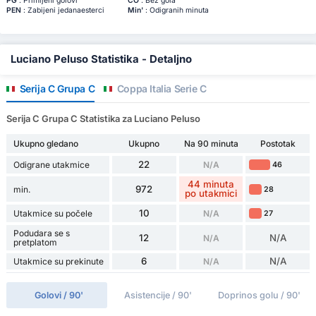
PG
: Primljeni golovi
ČO
: Bez gola
PEN
: Zabijeni jedanaesterci
Min'
: Odigranih minuta
Luciano Peluso Statistika - Detaljno
Serija C Grupa C
Coppa Italia Serie C
Serija C Grupa C Statistika za Luciano Peluso
Ukupno gledano
Ukupno
Na 90 minuta
Postotak
22
Odigrane utakmice
N/A
46
44 minuta
972
min.
28
po utakmici
10
Utakmice su počele
N/A
27
Podudara se s
12
N/A
N/A
pretplatom
6
N/A
Utakmice su prekinute
N/A
Golovi / 90'
Asistencije / 90'
Doprinos golu / 90'