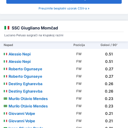
Preuzmite besplatni uzorak CSV-a »
SSC Giugliano Momčad
Luciano Peluso suigrači na klupskoj razini
Napad
Pozicija
Golovi / 90'
Alessio Nepi
0.51
FW
Alessio Nepi
0.51
FW
Roberto Ogunseye
0.27
FW
Roberto Ogunseye
0.27
FW
Destiny Egharevba
0.26
FW
Destiny Egharevba
0.26
FW
Murilo Otávio Mendes
0.23
FW
Murilo Otávio Mendes
0.23
FW
Giovanni Volpe
0.21
FW
Giovanni Volpe
0.21
FW