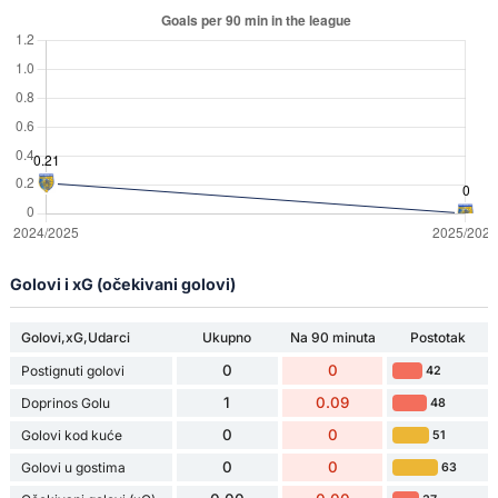
Golovi i xG (očekivani golovi)
Golovi,xG,Udarci
Ukupno
Na 90 minuta
Postotak
0
0
Postignuti golovi
42
1
0.09
Doprinos Golu
48
0
0
Golovi kod kuće
51
0
0
Golovi u gostima
63