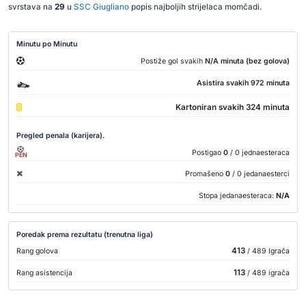
svrstava na
29
u
SSC Giugliano
popis najboljih strijelaca momčadi.
Minutu po Minutu
Postiže gol svakih
N/A minuta (bez golova)
Asistira svakih 972 minuta
Kartoniran svakih 324 minuta
Pregled penala (karijera).
Postigao
0
/ 0 jednaesteraca
PEN
Promašeno
0
/ 0 jedanaesterci
Stopa jedanaesteraca:
N/A
Poredak prema rezultatu (trenutna liga)
413
Rang golova
/ 489 Igrača
113
Rang asistencija
/ 489 igrača