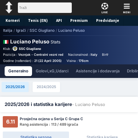
LIGE
MENI
Korneri
Tenis (EN)
API
Premium
Predviđanje
Italija
/
Igrači
/
SSC Giugliano
/
Luciano Peluso
Luciano Peluso
Stats
Klub :
SSC Giugliano
Pozicija :
Veznjak - Centralni vezni red
Nacionalnost :
Italy
Birthplace :
Italy - Italy
Godine (rođendan) :
21 (22 April 2005)
Visina :
176cm
Generalno
Golovi,xG,Udarci
Asistencije i dodavanja
Dribli
2025/2026
2024/2025
2025/2026 i statistika karijere
- Luciano Peluso
Prosječna ocjena u Serija C Grupa C
6.11
Rang asistencija : 113 / 489 igrača
Statistika sezone
Statistika karijere