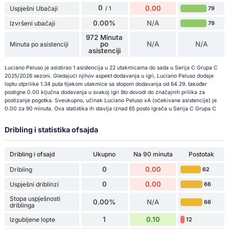
0
0.00
Uspješni Ubačaji
79
/ 1
0.00%
N/A
Izvršeni ubačaji
79
972 Minuta
po
N/A
N/A
Minuta po asistenciji
asistenciji
Luciano Peluso je asistirao 1 asistencija u 22 utakmicama do sada u Serija C Grupa C
2025/2026 sezoni. Gledajući njihov aspekt dodavanja u igri, Luciano Peluso dodaje
loptu otprilike 1.34 puta tijekom utakmice sa stopom dodavanja od 64.29. također
postigne 0.00 ključna dodavanja u svakoj igri što dovodi do značajnih prilika za
postizanje pogotka. Sveukupno, učinak Luciano Peluso xA (očekivane asistencije) je
0.00 za 90 minuta. Ova statistika ih stavlja iznad 65 posto igrača u Serija C Grupa C
Dribling i statistika ofsajda
Dribling i ofsajd
Ukupno
Na 90 minuta
Postotak
0
0.00
Dribling
62
0
0.00
Uspješni driblinzi
66
Stopa uspješnosti
0.00%
N/A
66
driblinga
1
0.10
Izgubljene lopte
12