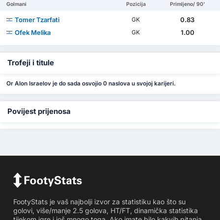
Golmani
Pozicija
Primljeno/ 90'
Tomer Tzarfati
0.83
GK
Ofek Melika
1.00
GK
Trofeji i titule
Or Alon Israelov je do sada osvojio 0 naslova u svojoj karijeri.
Povijest prijenosa
FootyStats je vaš najbolji izvor za statistiku kao što su
golovi, više/manje 2.5 golova, HT/FT, dinamička statistika
tijekom igre i još mnogo toga. Ako imate bilo kakvih pitanja,