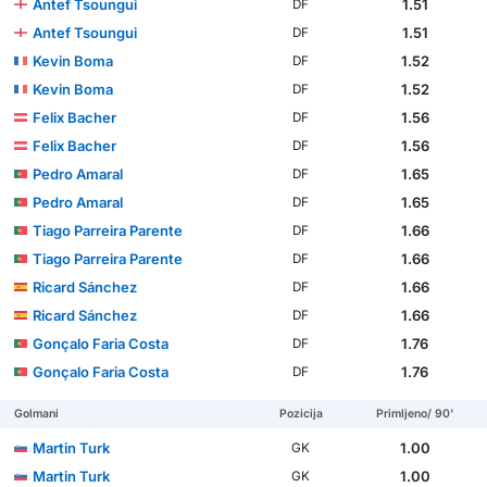
Antef Tsoungui
1.51
DF
Antef Tsoungui
1.51
DF
Kevin Boma
1.52
DF
Kevin Boma
1.52
DF
Felix Bacher
1.56
DF
Felix Bacher
1.56
DF
Pedro Amaral
1.65
DF
Pedro Amaral
1.65
DF
Tiago Parreira Parente
1.66
DF
Tiago Parreira Parente
1.66
DF
Ricard Sánchez
1.66
DF
Ricard Sánchez
1.66
DF
Gonçalo Faria Costa
1.76
DF
Gonçalo Faria Costa
1.76
DF
Golmani
Pozicija
Primljeno/ 90'
Martin Turk
1.00
GK
Martin Turk
1.00
GK