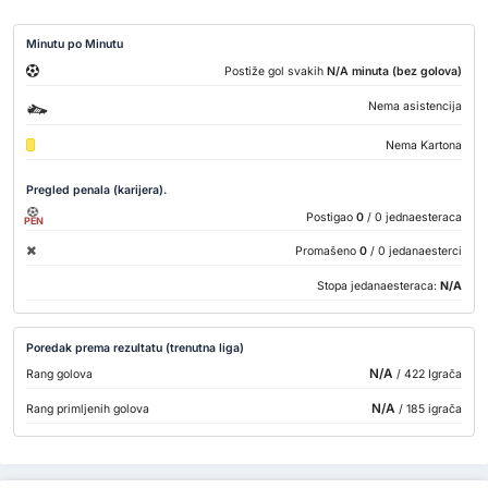
Minutu po Minutu
Postiže gol svakih
N/A minuta (bez golova)
Nema asistencija
Nema Kartona
Pregled penala (karijera).
Postigao
0
/ 0 jednaesteraca
PEN
Promašeno
0
/ 0 jedanaesterci
Stopa jedanaesteraca:
N/A
Poredak prema rezultatu (trenutna liga)
N/A
Rang golova
/ 422 Igrača
N/A
Rang primljenih golova
/ 185 igrača