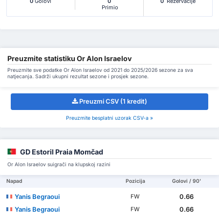
0
Golovi
0
0
Rezervacije
Primio
Preuzmite statistiku Or Alon Israelov
Preuzmite sve podatke Or Alon Israelov od 2021 do 2025/2026 sezone za sva
natjecanja. Sadrži ukupni rezultat sezone i prosjek sezone.
Preuzmi CSV (1 kredit)
Preuzmite besplatni uzorak CSV-a »
GD Estoril Praia Momčad
Or Alon Israelov suigrači na klupskoj razini
Napad
Pozicija
Golovi / 90'
Yanis Begraoui
0.66
FW
Yanis Begraoui
0.66
FW