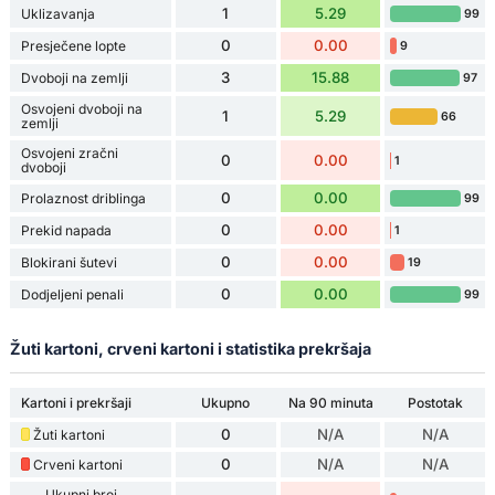
1
5.29
Uklizavanja
99
0
0.00
Presječene lopte
9
3
15.88
Dvoboji na zemlji
97
Osvojeni dvoboji na
1
5.29
66
zemlji
Osvojeni zračni
0
0.00
1
dvoboji
0
0.00
Prolaznost driblinga
99
0
0.00
Prekid napada
1
0
0.00
Blokirani šutevi
19
0
0.00
Dodjeljeni penali
99
Žuti kartoni, crveni kartoni i statistika prekršaja
Kartoni i prekršaji
Ukupno
Na 90 minuta
Postotak
0
N/A
N/A
Žuti kartoni
0
N/A
N/A
Crveni kartoni
Ukupni broj