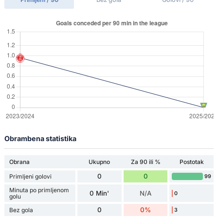
Obrambena statistika
Obrana
Ukupno
Za 90 ili %
Postotak
0
0
Primljeni golovi
99
Minuta po primljenom
0 Min'
N/A
0
golu
0
0%
Bez gola
3