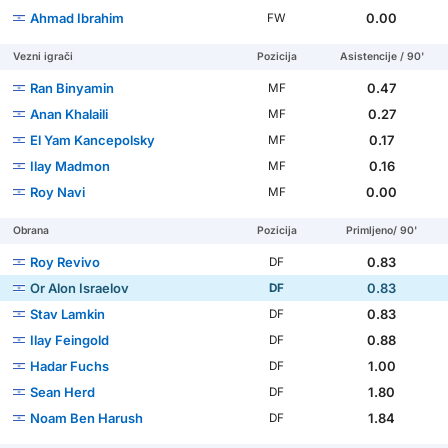
Ahmad Ibrahim
0.00
FW
Vezni igrači
Pozicija
Asistencije / 90'
Ran Binyamin
0.47
MF
Anan Khalaili
0.27
MF
El Yam Kancepolsky
0.17
MF
Ilay Madmon
0.16
MF
Roy Navi
0.00
MF
Obrana
Pozicija
Primljeno/ 90'
Roy Revivo
0.83
DF
Or Alon Israelov
0.83
DF
Stav Lamkin
0.83
DF
Ilay Feingold
0.88
DF
Hadar Fuchs
1.00
DF
Sean Herd
1.80
DF
Noam Ben Harush
1.84
DF