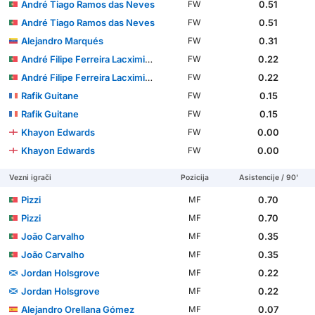
André Tiago Ramos das Neves
0.51
FW
André Tiago Ramos das Neves
0.51
FW
Alejandro Marqués
0.31
FW
André Filipe Ferreira Lacximicant
0.22
FW
André Filipe Ferreira Lacximicant
0.22
FW
Rafik Guitane
0.15
FW
Rafik Guitane
0.15
FW
Khayon Edwards
0.00
FW
Khayon Edwards
0.00
FW
Vezni igrači
Pozicija
Asistencije / 90'
Pizzi
0.70
MF
Pizzi
0.70
MF
João Carvalho
0.35
MF
João Carvalho
0.35
MF
Jordan Holsgrove
0.22
MF
Jordan Holsgrove
0.22
MF
Alejandro Orellana Gómez
0.07
MF