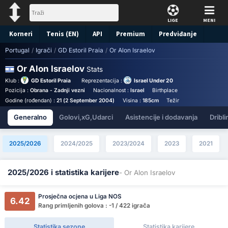
LIGE
MENI
Korneri
Tenis (EN)
API
Premium
Predviđanje
Portugal
/
Igrači
/
GD Estoril Praia
/
Or Alon Israelov
Or Alon Israelov
Stats
Klub :
GD Estoril Praia
Reprezentacija :
Israel Under 20
Pozicija :
Obrana - Zadnji vezni
Nacionalnost :
Israel
Birthplace :
Israel - Israel
B
Godine (rođendan) :
21 (2 September 2004)
Visina :
185cm
Težina :
74kg
Godišnj
Generalno
Golovi,xG,Udarci
Asistencije i dodavanja
Dribli
2025/2026
2024/2025
2023/2024
2023
2021
2025/2026 i statistika karijere
- Or Alon Israelov
Prosječna ocjena u Liga NOS
6.42
Rang primljenih golova : -1 / 422 igrača
Statistika sezone
Statistika karijere