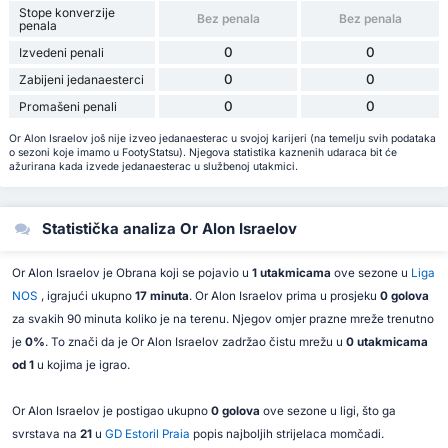
Stope konverzije
Bez penala
Bez penala
penala
0
0
Izvedeni penali
0
0
Zabijeni jedanaesterci
0
0
Promašeni penali
Or Alon Israelov još nije izveo jedanaesterac u svojoj karijeri (na temelju svih podataka
o sezoni koje imamo u FootyStatsu). Njegova statistika kaznenih udaraca bit će
ažurirana kada izvede jedanaesterac u službenoj utakmici.
Statistička analiza Or Alon Israelov
Or Alon Israelov je Obrana koji se pojavio u
1 utakmicama
ove sezone u
Liga
NOS
, igrajući ukupno
17 minuta
. Or Alon Israelov prima u prosjeku
0 golova
za svakih 90 minuta koliko je na terenu. Njegov omjer prazne mreže trenutno
je
0%
. To znači da je Or Alon Israelov zadržao čistu mrežu u
0 utakmicama
od 1
u kojima je igrao.
Or Alon Israelov je postigao ukupno
0 golova
ove sezone u ligi, što ga
svrstava na
21
u
GD Estoril Praia
popis najboljih strijelaca momčadi.