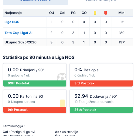
Natjecanje
OU
Gol
PG
ČO
Min'
Liga NOS
1
0
0
0
0
0
17'
Toto Cup Ligat Al
2
0
3
1
0
0
180'
Ukupno 2025/2026
3
0
3
1
0
0
197'
Statistika po 90 minuta u Liga NOS
0.00
0%
Primljeni / 90'
Bez gola
0 golovi u 1 ut.
0 čistih u 1 ut.
99th Postotak
3rd Postotak
0.00
52.94
Kartoni na 90
Dodavanja / 90'
0 Ukupno kartona
10 Zabilježena dodavanja
9th Postotak
86th Postotak
Terminologija :
Gol
: Postignuti golovi
As
: Asistencije