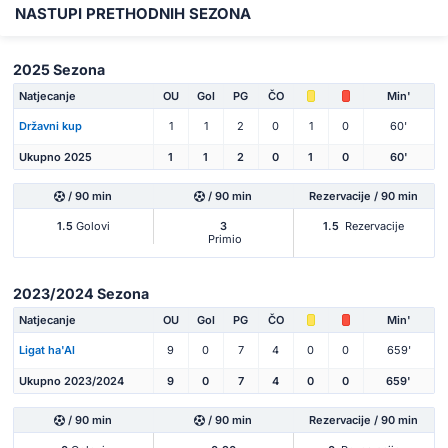
NASTUPI PRETHODNIH SEZONA
2025 Sezona
Natjecanje
OU
Gol
PG
ČO
Min'
Državni kup
1
1
2
0
1
0
60'
Ukupno 2025
1
1
2
0
1
0
60'
/ 90 min
/ 90 min
Rezervacije / 90 min
1.5
Golovi
3
1.5
Rezervacije
Primio
2023/2024 Sezona
Natjecanje
OU
Gol
PG
ČO
Min'
Ligat ha'Al
9
0
7
4
0
0
659'
Ukupno 2023/2024
9
0
7
4
0
0
659'
/ 90 min
/ 90 min
Rezervacije / 90 min