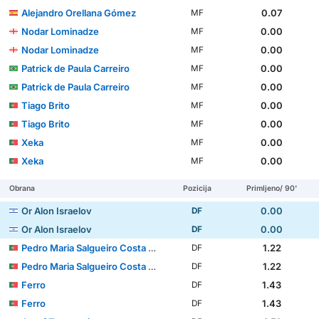
Alejandro Orellana Gómez
0.07
MF
Nodar Lominadze
0.00
MF
Nodar Lominadze
0.00
MF
Patrick de Paula Carreiro
0.00
MF
Patrick de Paula Carreiro
0.00
MF
Tiago Brito
0.00
MF
Tiago Brito
0.00
MF
Xeka
0.00
MF
Xeka
0.00
MF
Obrana
Pozicija
Primljeno/ 90'
Or Alon Israelov
0.00
DF
Or Alon Israelov
0.00
DF
Pedro Maria Salgueiro Costa Pessoa Carvalho
1.22
DF
Pedro Maria Salgueiro Costa Pessoa Carvalho
1.22
DF
Ferro
1.43
DF
Ferro
1.43
DF