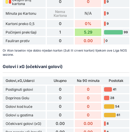
0
0
9
kartona
Nema
N/A
Minuta po Kartonu
9
Kartona
0
0%
Kartoni preko 0,5
9
1
5.29
Počinjeni prekršaji
99
0
0.00
Fauliran protiv
0
Or Alon Israelov nije dobio nijedan karton (žuti ili crveni karton) tijekom ove Liga NOS
sezone.
Golovi i xG (očekivani golovi)
Golovi,xG,Udarci
Ukupno
Na 90 minuta
Postotak
0
0
Postignuti golovi
41
0
0
Doprinos Golu
28
0
0
Golovi kod kuće
54
0
0
Golovi u gostima
61
0.00
0.00
Očekivani golovi (xG)
8