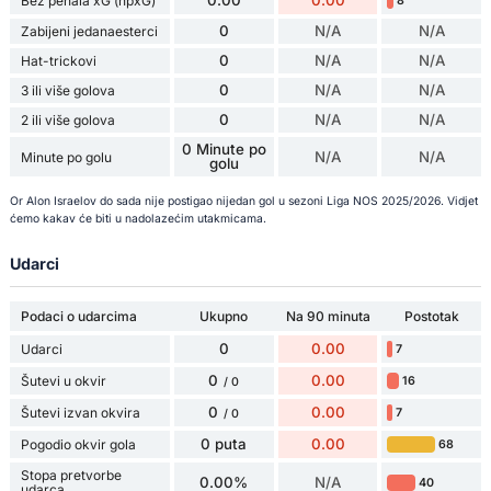
0.00
0.00
Bez penala xG (npxG)
8
0
N/A
N/A
Zabijeni jedanaesterci
0
N/A
N/A
Hat-trickovi
0
N/A
N/A
3 ili više golova
0
N/A
N/A
2 ili više golova
0 Minute po
N/A
N/A
Minute po golu
golu
Or Alon Israelov do sada nije postigao nijedan gol u sezoni Liga NOS 2025/2026. Vidjet
ćemo kakav će biti u nadolazećim utakmicama.
Udarci
Podaci o udarcima
Ukupno
Na 90 minuta
Postotak
0
0.00
Udarci
7
0
0.00
Šutevi u okvir
16
/ 0
0
0.00
Šutevi izvan okvira
7
/ 0
0 puta
0.00
Pogodio okvir gola
68
Stopa pretvorbe
0.00%
N/A
40
udarca