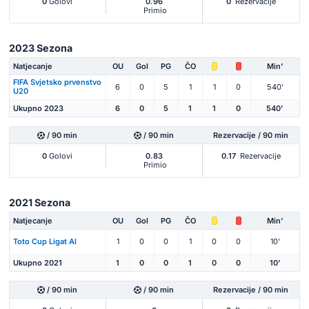
0
Golovi
0.96
0
Rezervacije
Primio
2023 Sezona
Natjecanje
OU
Gol
PG
ČO
Min'
FIFA Svjetsko prvenstvo
6
0
5
1
1
0
540'
U20
Ukupno 2023
6
0
5
1
1
0
540'
/ 90 min
/ 90 min
Rezervacije / 90 min
0
Golovi
0.83
0.17
Rezervacije
Primio
2021 Sezona
Natjecanje
OU
Gol
PG
ČO
Min'
Toto Cup Ligat Al
1
0
0
1
0
0
10'
Ukupno 2021
1
0
0
1
0
0
10'
/ 90 min
/ 90 min
Rezervacije / 90 min