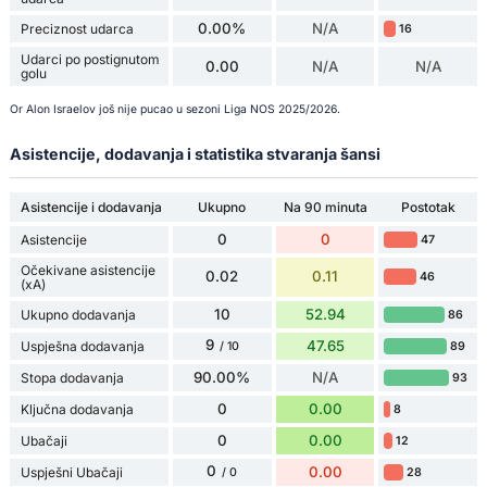
0.00%
N/A
Preciznost udarca
16
Udarci po postignutom
0.00
N/A
N/A
golu
Or Alon Israelov još nije pucao u sezoni Liga NOS 2025/2026.
Asistencije, dodavanja i statistika stvaranja šansi
Asistencije i dodavanja
Ukupno
Na 90 minuta
Postotak
0
0
Asistencije
47
Očekivane asistencije
0.02
0.11
46
(xA)
10
52.94
Ukupno dodavanja
86
9
47.65
Uspješna dodavanja
89
/ 10
90.00%
N/A
Stopa dodavanja
93
0
0.00
Ključna dodavanja
8
0
0.00
Ubačaji
12
0
0.00
Uspješni Ubačaji
28
/ 0