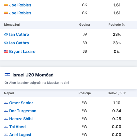
Joel Robles
1.61
GK
Joel Robles
1.61
GK
Menadžeri
Godina
Pobjede %
Ian Cathro
23
39
%
Ian Cathro
23
39
%
Bryant Lazaro
0
38
%
Israel U20 Momčad
Or Alon Israelov suigrači na klupskoj razini
Napad
Pozicija
Golovi / 90'
Omer Senior
1.10
FW
Dor Turgeman
0.34
FW
Hamza Shibli
0.25
FW
Tai Abed
0.00
FW
Ariel Lugasi
0.00
FW