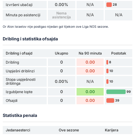
0.00%
N/A
Izvršeni ubačaji
28
Nema
N/A
N/A
Minuta po asistenciji
asistencija
Or Alon Israelov nije postigao nijedan gol tijekom ove Liga NOS sezone.
Dribling i statistika ofsajda
Dribling i ofsajd
Ukupno
Na 90 minuta
Postotak
0
0.00
Dribling
8
0
0.00
Uspješni driblinzi
10
Stopa uspješnosti
0.00%
N/A
10
driblinga
0
0.00
Izgubljene lopte
99
0
0.00
Ofsajdi
39
Statistika penala
Jedanaesterci
Ove sezone
Karijera