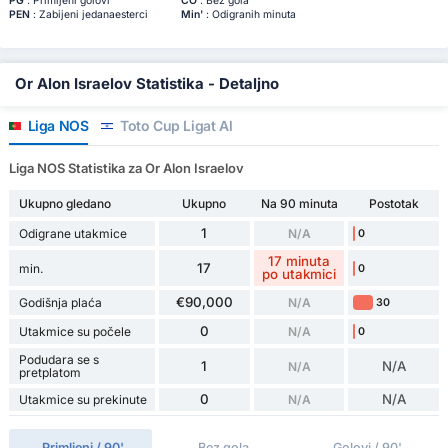
PG
: Primljeni golovi
ČO
: Bez gola
PEN
: Zabijeni jedanaesterci
Min'
: Odigranih minuta
Or Alon Israelov Statistika - Detaljno
Liga NOS
Toto Cup Ligat Al
Liga NOS Statistika za Or Alon Israelov
Ukupno gledano
Ukupno
Na 90 minuta
Postotak
1
Odigrane utakmice
N/A
0
17 minuta
17
min.
0
po utakmici
€90,000
Godišnja plaća
N/A
30
0
Utakmice su počele
N/A
0
Podudara se s
1
N/A
N/A
pretplatom
0
N/A
Utakmice su prekinute
N/A
Primljeni / 90'
Bez gola
Golovi / 90'