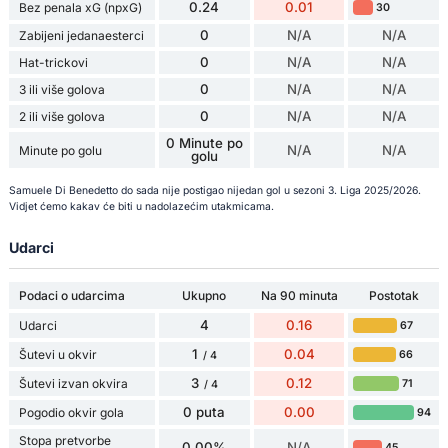
0.24
0.01
Bez penala xG (npxG)
30
0
N/A
N/A
Zabijeni jedanaesterci
0
N/A
N/A
Hat-trickovi
0
N/A
N/A
3 ili više golova
0
N/A
N/A
2 ili više golova
0 Minute po
N/A
N/A
Minute po golu
golu
Samuele Di Benedetto do sada nije postigao nijedan gol u sezoni 3. Liga 2025/2026.
Vidjet ćemo kakav će biti u nadolazećim utakmicama.
Udarci
Podaci o udarcima
Ukupno
Na 90 minuta
Postotak
4
0.16
Udarci
67
1
0.04
Šutevi u okvir
66
/ 4
3
0.12
Šutevi izvan okvira
71
/ 4
0 puta
0.00
Pogodio okvir gola
94
Stopa pretvorbe
0.00%
N/A
45