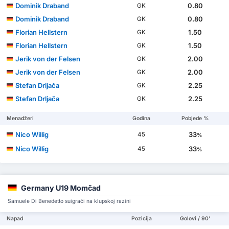
Dominik Draband
0.80
GK
Dominik Draband
0.80
GK
Florian Hellstern
1.50
GK
Florian Hellstern
1.50
GK
Jerik von der Felsen
2.00
GK
Jerik von der Felsen
2.00
GK
Stefan Drljača
2.25
GK
Stefan Drljača
2.25
GK
Menadžeri
Godina
Pobjede %
Nico Willig
33
45
%
Nico Willig
33
45
%
Germany U19 Momčad
Samuele Di Benedetto suigrači na klupskoj razini
Napad
Pozicija
Golovi / 90'