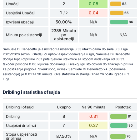
2
0.08
Ubačaji
53
1
0.04
Uspješni Ubačaji
65
/ 2
50.00%
N/A
Izvršeni ubačaji
86
2385 Minuta
po
N/A
N/A
Minuta po asistenciji
asistenciji
Samuele Di Benedetto je asistirao 1 asistencija u 33 utakmicama do sada u 3. Liga
2025/2026 sezoni. Gledajući njihov aspekt dodavanja u igri, Samuele Di Benedetto
dodaje loptu otprilike 7.67 puta tijekom utakmice sa stopom dodavanja od 83.33.
također postigne 0.00 ključna dodavanja u svakoj igri što dovodi do značajnih prilika
za postizanje pogotka. Sveukupno, učinak Samuele Di Benedetto xA (očekivane
asistencije) je 0.01 za 90 minuta. Ova statistika ih stavlja iznad 26 posto igrača u 3.
Liga
Dribling i statistika ofsajda
Dribling i ofsajd
Ukupno
Na 90 minuta
Postotak
8
0.31
Dribling
81
7
0.27
Uspješni driblinzi
85
Stopa uspješnosti
87.50%
N/A
76
driblinga