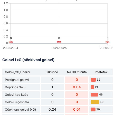
Golovi i xG (očekivani golovi)
Golovi,xG,Udarci
Ukupno
Na 90 minuta
Postotak
0
0
Postignuti golovi
32
1
0.04
Doprinos Golu
21
0
0
Golovi kod kuće
46
0
0
Golovi u gostima
50
0.24
0.01
Očekivani golovi (xG)
29