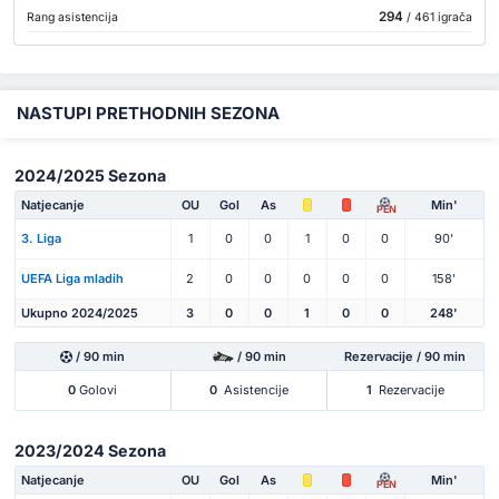
294
Rang asistencija
/ 461 igrača
NASTUPI PRETHODNIH SEZONA
2024/2025 Sezona
Natjecanje
OU
Gol
As
Min'
PEN
3. Liga
1
0
0
1
0
0
90'
UEFA Liga mladih
2
0
0
0
0
0
158'
Ukupno 2024/2025
3
0
0
1
0
0
248'
/ 90 min
/ 90 min
Rezervacije / 90 min
0
Golovi
0
Asistencije
1
Rezervacije
2023/2024 Sezona
Natjecanje
OU
Gol
As
Min'
PEN