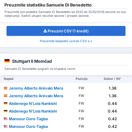
Preuzmite statistiku Samuele Di Benedetto
Preuzmite sve podatke Samuele Di Benedetto od 2022 do 2025/2026 sezone za sva
natjecanja. Sadrži ukupni rezultat sezone i prosjek sezone.
Preuzmi CSV (1 kredit)
Preuzmite besplatni uzorak CSV-a »
Stuttgart II Momčad
Samuele Di Benedetto suigrači na klupskoj razini
Napad
Pozicija
Golovi / 90'
Jeremy Alberto Arévalo Mera
1.36
FW
Jeremy Alberto Arévalo Mera
1.36
FW
Abdenego N'Lola Nankishi
0.44
FW
Abdenego N'Lola Nankishi
0.44
FW
Mansour Ouro-Tagba
0.42
FW
Mansour Ouro-Tagba
0.42
FW