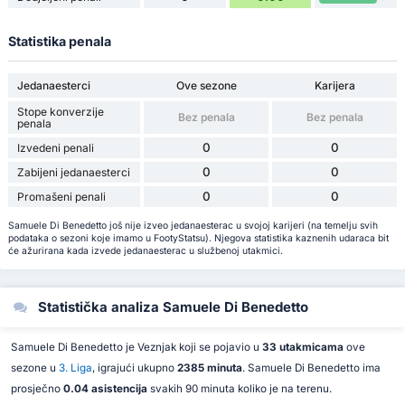
Statistika penala
Jedanaesterci
Ove sezone
Karijera
Stope konverzije
Bez penala
Bez penala
penala
0
0
Izvedeni penali
0
0
Zabijeni jedanaesterci
0
0
Promašeni penali
Samuele Di Benedetto još nije izveo jedanaesterac u svojoj karijeri (na temelju svih
podataka o sezoni koje imamo u FootyStatsu). Njegova statistika kaznenih udaraca bit
će ažurirana kada izvede jedanaesterac u službenoj utakmici.
Statistička analiza Samuele Di Benedetto
Samuele Di Benedetto je Veznjak koji se pojavio u
33 utakmicama
ove
sezone u
3. Liga
, igrajući ukupno
2385 minuta
. Samuele Di Benedetto ima
prosječno
0.04 asistencija
svakih 90 minuta koliko je na terenu.