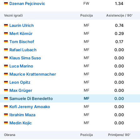
Dzenan Pejcinovic
1.34
FW
Vezni igrači
Pozicija
Asistencije / 90'
Laurin Ulrich
0.74
MF
Mert Kömür
0.29
MF
Tom Bischof
0.17
MF
Rafael Lubach
0.00
MF
Klaus Sima Suso
0.00
MF
Luca Marino
0.00
MF
Maurice Krattenmacher
0.00
MF
Leon Opitz
0.00
MF
Max Grüger
0.00
MF
Samuele Di Benedetto
0.00
MF
Kofi Jeremy Amoako
0.00
MF
Ibrahim Maza
0.00
MF
Medin Kojic
0.00
MF
Obrana
Pozicija
Primljeno/ 90'