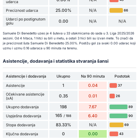
udarca
25.00%
N/A
Preciznost udarca
66
Udarci po postignutom
0.00
N/A
N/A
golu
Samuele Di Benedetto uzeo je 4 šuteva u 33 utakmicama do sada u 3. Liga 2025/2026
sezoni. Od 4 hitaca, 1 hitci su bili u metu, a ostali 3 hici bili su izvan mete. To znači da
je preciznost šuta Samuele Di Benedetto 25.00%. Postižu gol za svaki 0.00 udarac koji
uzmu i uzmu 0.16 udaraca u 90 minuta na terenu.
Asistencije, dodavanja i statistika stvaranja šansi
Asistencije i dodavanja
Ukupno
Na 90 minuta
Postotak
1
0.04
Asistencije
37
Očekivane asistencije
0.35
0.01
26
(xA)
198
7.67
Ukupno dodavanja
89
165
6.40
Uspješna dodavanja
90
/ 198
83.33%
N/A
Stopa dodavanja
69
0
0.00
Ključna dodavanja
43