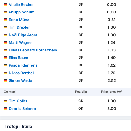
Vitalie Becker
0.00
DF
Philipp Schulz
0.00
DF
Reno Münz
0.81
DF
Tim Drexler
1.00
DF
Noël Bigo Atom
1.00
DF
Matti Wagner
1.24
DF
Lukas Leonard Bornschein
1.33
DF
Elias Baum
1.49
DF
Pascal Klemens
1.62
DF
Niklas Barthel
1.70
DF
Simon Walde
2.52
DF
Golmani
Pozicija
Primljeno/ 90'
Tim Goller
1.00
GK
Dennis Seimen
2.00
GK
Trofeji i titule