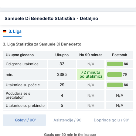
Samuele Di Benedetto Statistika - Detaljno
3. Liga
3. Liga Statistika za Samuele Di Benedetto
Ukupno gledano
Ukupno
Na 90 minuta
Postotak
33
Odigrane utakmice
N/A
80
72 minuta
2385
min.
76
po utakmici
29
Utakmice su počele
N/A
80
Podudara se s
4
N/A
N/A
pretplatom
5
N/A
Utakmice su prekinute
N/A
Golovi / 90'
Asistencije / 90'
Doprinos golu / 90'