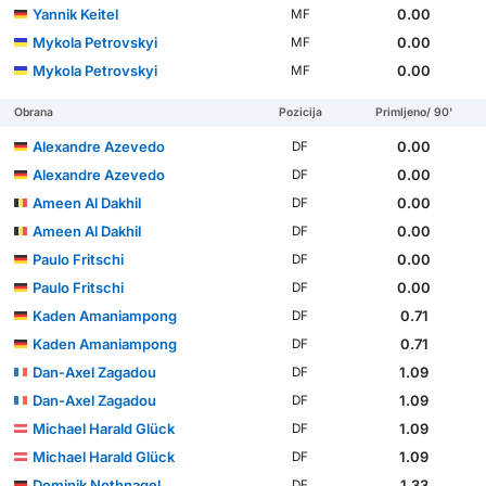
Yannik Keitel
0.00
MF
Mykola Petrovskyi
0.00
MF
Mykola Petrovskyi
0.00
MF
Obrana
Pozicija
Primljeno/ 90'
Alexandre Azevedo
0.00
DF
Alexandre Azevedo
0.00
DF
Ameen Al Dakhil
0.00
DF
Ameen Al Dakhil
0.00
DF
Paulo Fritschi
0.00
DF
Paulo Fritschi
0.00
DF
Kaden Amaniampong
0.71
DF
Kaden Amaniampong
0.71
DF
Dan-Axel Zagadou
1.09
DF
Dan-Axel Zagadou
1.09
DF
Michael Harald Glück
1.09
DF
Michael Harald Glück
1.09
DF
Dominik Nothnagel
1.33
DF