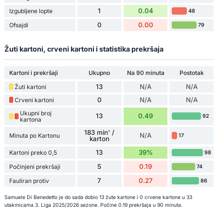
1
0.04
Izgubljene lopte
48
0
0.00
Ofsajdi
79
Žuti kartoni, crveni kartoni i statistika prekršaja
Kartoni i prekršaji
Ukupno
Na 90 minuta
Postotak
13
N/A
N/A
Žuti kartoni
0
N/A
N/A
Crveni kartoni
Ukupni broj
13
0.49
92
kartona
183 min' /
N/A
Minuta po Kartonu
17
karton
13
39%
Kartoni preko 0,5
98
5
0.19
Počinjeni prekršaji
74
7
0.27
Fauliran protiv
86
Samuele Di Benedetto je do sada dobio 13 žute kartone i 0 crvene kartone u 33
utakmicama 3. Liga 2025/2026 sezone. Počine 0.19 prekršaja u 90 minuta.