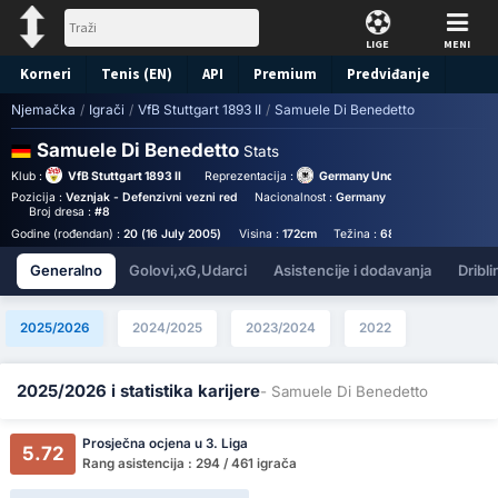
LIGE
MENI
Korneri
Tenis (EN)
API
Premium
Predviđanje
Njemačka
/
Igrači
/
VfB Stuttgart 1893 II
/
Samuele Di Benedetto
Samuele Di Benedetto
Stats
Klub :
VfB Stuttgart 1893 II
Reprezentacija :
Germany Under 19
Pozicija :
Veznjak - Defenzivni vezni red
Nacionalnost :
Germany
Birthplace :
Germ
Broj dresa :
#8
Godine (rođendan) :
20 (16 July 2005)
Visina :
172cm
Težina :
68kg
Generalno
Golovi,xG,Udarci
Asistencije i dodavanja
Dribli
2025/2026
2024/2025
2023/2024
2022
2025/2026 i statistika karijere
- Samuele Di Benedetto
Prosječna ocjena u 3. Liga
5.72
Rang asistencija : 294 / 461 igrača