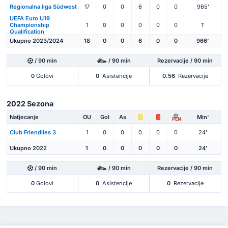
Regionalna liga Südwest
17
0
0
6
0
0
965'
UEFA Euro U19
Championship
1
0
0
0
0
0
1'
Qualification
Ukupno 2023/2024
18
0
0
6
0
0
966'
/ 90 min
/ 90 min
Rezervacije / 90 min
0
Golovi
0
Asistencije
0.56
Rezervacije
2022 Sezona
Natjecanje
OU
Gol
As
Min'
PEN
Club Friendlies 3
1
0
0
0
0
0
24'
Ukupno 2022
1
0
0
0
0
0
24'
/ 90 min
/ 90 min
Rezervacije / 90 min
0
Golovi
0
Asistencije
0
Rezervacije