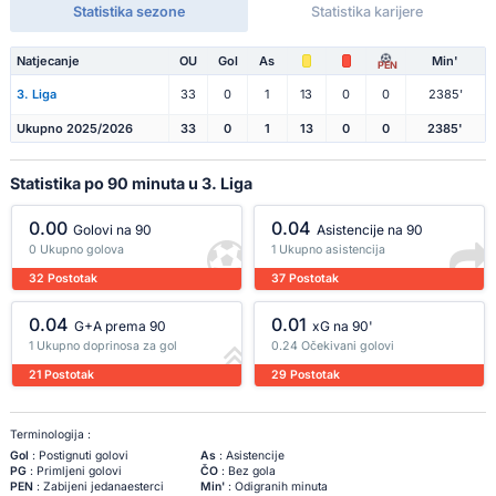
Statistika sezone
Statistika karijere
Natjecanje
OU
Gol
As
Min'
PEN
3. Liga
33
0
1
13
0
0
2385'
Ukupno 2025/2026
33
0
1
13
0
0
2385'
Statistika po 90 minuta u 3. Liga
0.00
0.04
Golovi na 90
Asistencije na 90
0 Ukupno golova
1 Ukupno asistencija
32 Postotak
37 Postotak
0.04
0.01
G+A prema 90
xG na 90'
1 Ukupno doprinosa za gol
0.24 Očekivani golovi
21 Postotak
29 Postotak
Terminologija :
Gol
: Postignuti golovi
As
: Asistencije
PG
: Primljeni golovi
ČO
: Bez gola
PEN
: Zabijeni jedanaesterci
Min'
: Odigranih minuta