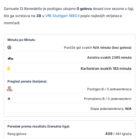
Samuele Di Benedetto je postigao ukupno
0 golova
dosad ove sezone u ligi,
što ga svrstava na
38
u
VfB Stuttgart 1893 II
popis najboljih strijelaca
momčadi.
Minutu po Minutu
Postiže gol svakih
N/A minuta (bez golova)
Asistira svakih 2385 minuta
Kartoniran svakih 183 minuta
Pregled penala (karijera).
Postigao
0
/ 0 jednaesteraca
PEN
Promašeno
0
/ 0 jedanaesterci
Stopa jedanaesteraca:
N/A
Poredak prema rezultatu (trenutna liga)
409
Rang golova
/ 461 Igrača