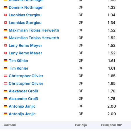
Dominik Nothnagel
1.33
DF
Leonidas Stergiou
1.34
DF
Leonidas Stergiou
1.34
DF
Maximilian Tobias Herwerth
1.52
DF
Maximilian Tobias Herwerth
1.52
DF
Leny Remo Meyer
1.52
DF
Leny Remo Meyer
1.52
DF
Tim Köhler
1.61
DF
Tim Köhler
1.61
DF
Christopher Olivier
1.65
DF
Christopher Olivier
1.65
DF
Alexander Groiß
1.76
DF
Alexander Groiß
1.76
DF
Antonijo Janjic
2.00
DF
Antonijo Janjic
2.00
DF
Golmani
Pozicija
Primljeno/ 90'