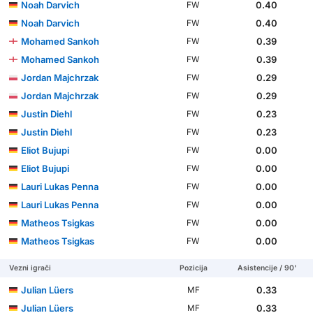
Noah Darvich
0.40
FW
Noah Darvich
0.40
FW
Mohamed Sankoh
0.39
FW
Mohamed Sankoh
0.39
FW
Jordan Majchrzak
0.29
FW
Jordan Majchrzak
0.29
FW
Justin Diehl
0.23
FW
Justin Diehl
0.23
FW
Eliot Bujupi
0.00
FW
Eliot Bujupi
0.00
FW
Lauri Lukas Penna
0.00
FW
Lauri Lukas Penna
0.00
FW
Matheos Tsigkas
0.00
FW
Matheos Tsigkas
0.00
FW
Vezni igrači
Pozicija
Asistencije / 90'
Julian Lüers
0.33
MF
Julian Lüers
0.33
MF