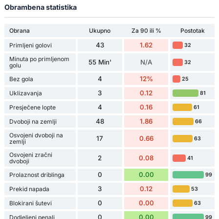
Obrambena statistika
Obrana
Ukupno
Za 90 ili %
Postotak
43
1.62
Primljeni golovi
32
Minuta po primljenom
55 Min'
N/A
32
golu
4
12%
Bez gola
25
3
0.12
Uklizavanja
81
4
0.16
Presječene lopte
61
48
1.86
Dvoboji na zemlji
66
Osvojeni dvoboji na
17
0.66
63
zemlji
Osvojeni zračni
2
0.08
41
dvoboji
0
0.00
Prolaznost driblinga
99
3
0.12
Prekid napada
53
0
0.00
Blokirani šutevi
63
0
0.00
Dodjeljeni penali
99