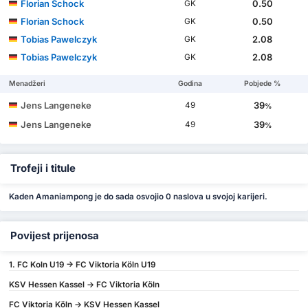
Florian Schock
0.50
GK
Florian Schock
0.50
GK
Tobias Pawelczyk
2.08
GK
Tobias Pawelczyk
2.08
GK
Menadžeri
Godina
Pobjede %
Jens Langeneke
39
49
%
Jens Langeneke
39
49
%
Trofeji i titule
Kaden Amaniampong je do sada osvojio 0 naslova u svojoj karijeri.
Povijest prijenosa
1. FC Koln U19 -> FC Viktoria Köln U19
KSV Hessen Kassel -> FC Viktoria Köln
FC Viktoria Köln -> KSV Hessen Kassel