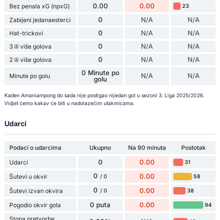
0.00
0.00
Bez penala xG (npxG)
23
0
N/A
N/A
Zabijeni jedanaesterci
0
N/A
N/A
Hat-trickovi
0
N/A
N/A
3 ili više golova
0
N/A
N/A
2 ili više golova
0 Minute po
N/A
N/A
Minute po golu
golu
Kaden Amaniampong do sada nije postigao nijedan gol u sezoni 3. Liga 2025/2026.
Vidjet ćemo kakav će biti u nadolazećim utakmicama.
Udarci
Podaci o udarcima
Ukupno
Na 90 minuta
Postotak
0
0.00
Udarci
31
0
0.00
Šutevi u okvir
58
/ 0
0
0.00
Šutevi izvan okvira
38
/ 0
0 puta
0.00
Pogodio okvir gola
94
Stopa pretvorbe