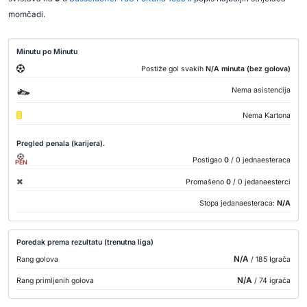
momčadi.
Minutu po Minutu
Postiže gol svakih
N/A minuta (bez golova)
Nema asistencija
Nema Kartona
Pregled penala (karijera).
Postigao
0
/ 0 jednaesteraca
PEN
Promašeno
0
/ 0 jedanaesterci
Stopa jedanaesteraca:
N/A
Poredak prema rezultatu (trenutna liga)
N/A
Rang golova
/ 185 Igrača
N/A
Rang primljenih golova
/ 74 igrača