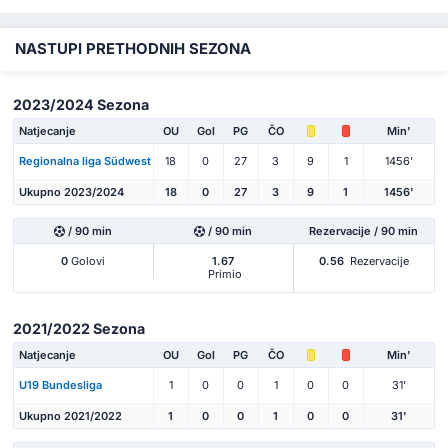
NASTUPI PRETHODNIH SEZONA
2023/2024 Sezona
Natjecanje
OU
Gol
PG
ČO
Min'
Regionalna liga Südwest
18
0
27
3
9
1
1456'
Ukupno 2023/2024
18
0
27
3
9
1
1456'
/ 90 min
/ 90 min
Rezervacije / 90 min
0
Golovi
1.67
0.56
Rezervacije
Primio
2021/2022 Sezona
Natjecanje
OU
Gol
PG
ČO
Min'
U19 Bundesliga
1
0
0
1
0
0
31'
Ukupno 2021/2022
1
0
0
1
0
0
31'