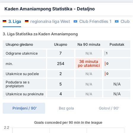
Kaden Amaniampong Statistika - Detaljno
3. Liga
regionalna liga West
Club Friendlies 1
Club F
3. Liga Statistika za Kaden Amaniampong
Ukupno gledano
Ukupno
Na 90 minuta
Postotak
7
Odigrane utakmice
N/A
1
36 minuta
254
min.
0
po utakmici
2
Utakmice su počele
N/A
0
Podudara se s
5
N/A
N/A
pretplatom
4
N/A
Utakmice su prekinute
N/A
Primljeni / 90'
Bez gola
Golovi / 90'