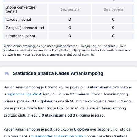
Stope konverzije
Bez penala
Bez penala
penala
0
0
Izvedeni penali
0
0
Zabijeni jedanaesterci
0
0
Promašeni penali
Kaden Amaniampong još nije izveo jedanaesterac u svojoj karijeri (na temelju svih
podataka o sezoni koje imamo u FootyStatsu). Njegova statistika kaznenih udaraca bit
će ažurirana kada izvede jedanaesterac u službenoj utakmici.
Statistička analiza Kaden Amaniampong
Kaden Amaniampong je Obrana koji se pojavio u
3 utakmicama
ove sezone
u
regionalna liga West
, igrajući ukupno
270 minuta
. Kaden Amaniampong
prima u prosjeku
1.67 golova
za svakih 90 minuta koliko je na terenu. Njegov
omjer prazne mreže trenutno je
0%
. To znači da je Kaden Amaniampong
zadržao čistu mrežu u
0 utakmicama od 3
u kojima je igrao.
Kaden Amaniampong je postigao ukupno
0 golova
ove sezone u ligi, što ga
svrstava na
9
u
Dusseldorfer TuS Fortuna 1895 II
popis najboljih strijelaca