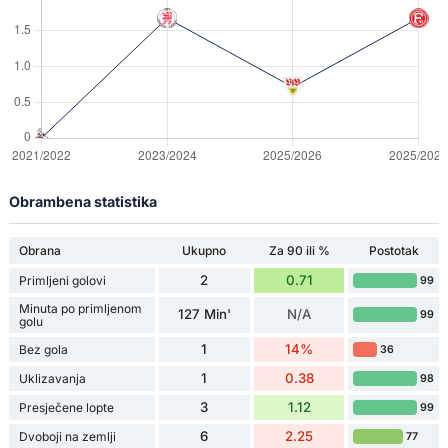
Obrambena statistika
Obrana
Ukupno
Za 90 ili %
Postotak
2
0.71
Primljeni golovi
99
Minuta po primljenom
127 Min'
N/A
99
golu
1
14%
Bez gola
36
1
0.38
Uklizavanja
98
3
1.12
Presječene lopte
99
6
2.25
Dvoboji na zemlji
77