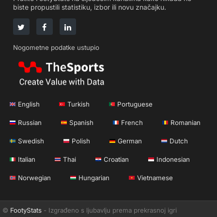
biste propustili statistiku, izbor ili novu značajku.
Nogometne podatke ustupio
English
Turkish
Portuguese
Russian
Spanish
French
Romanian
Swedish
Polish
German
Dutch
Italian
Thai
Croatian
Indonesian
Norwegian
Hungarian
Vietnamese
©
FootyStats
- Izgrađeno s ljubavlju prema prekrasnoj igri