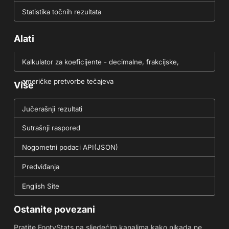
Statistika točnih rezultata
Alati
Kalkulator za koeficijente - decimalne, frakcijske,
američke pretvorbe tečajeva
Više
Jučerašnji rezultati
Sutrašnji raspored
Nogometni podaci API(JSON)
Predviđanja
English Site
Ostanite povezani
Pratite FootyStats na sljedećim kanalima kako nikada ne