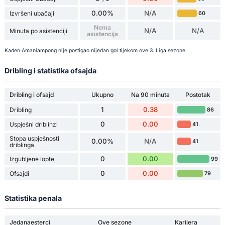
0.00%
N/A
Izvršeni ubačaji
60
Nema
N/A
N/A
Minuta po asistenciji
asistencija
Kaden Amaniampong nije postigao nijedan gol tijekom ove 3. Liga sezone.
Dribling i statistika ofsajda
Dribling i ofsajd
Ukupno
Na 90 minuta
Postotak
1
0.38
Dribling
86
0
0.00
Uspješni driblinzi
41
Stopa uspješnosti
0.00%
N/A
41
driblinga
0
0.00
Izgubljene lopte
99
0
0.00
Ofsajdi
79
Statistika penala
Jedanaesterci
Ove sezone
Karijera