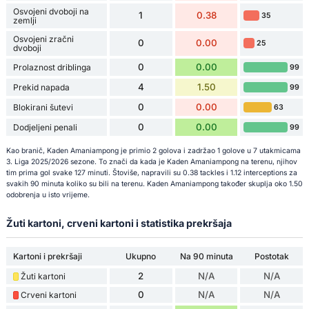
Osvojeni dvoboji na
1
0.38
35
zemlji
Osvojeni zračni
0
0.00
25
dvoboji
0
0.00
Prolaznost driblinga
99
4
1.50
Prekid napada
99
0
0.00
Blokirani šutevi
63
0
0.00
Dodjeljeni penali
99
Kao branič, Kaden Amaniampong je primio 2 golova i zadržao 1 golove u 7 utakmicama
3. Liga 2025/2026 sezone. To znači da kada je Kaden Amaniampong na terenu, njihov
tim prima gol svake 127 minuti. Štoviše, napravili su 0.38 tackles i 1.12 interceptions za
svakih 90 minuta koliko su bili na terenu. Kaden Amaniampong također skuplja oko 1.50
odobrenja u isto vrijeme.
Žuti kartoni, crveni kartoni i statistika prekršaja
Kartoni i prekršaji
Ukupno
Na 90 minuta
Postotak
2
N/A
N/A
Žuti kartoni
0
N/A
N/A
Crveni kartoni