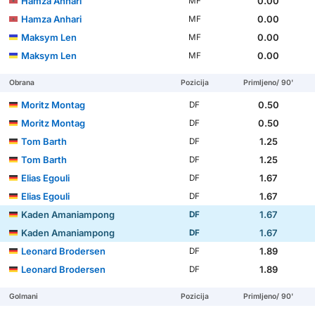
Hamza Anhari
0.00
MF
Hamza Anhari
0.00
MF
Maksym Len
0.00
MF
Maksym Len
0.00
MF
Obrana
Pozicija
Primljeno/ 90'
Moritz Montag
0.50
DF
Moritz Montag
0.50
DF
Tom Barth
1.25
DF
Tom Barth
1.25
DF
Elias Egouli
1.67
DF
Elias Egouli
1.67
DF
Kaden Amaniampong
1.67
DF
Kaden Amaniampong
1.67
DF
Leonard Brodersen
1.89
DF
Leonard Brodersen
1.89
DF
Golmani
Pozicija
Primljeno/ 90'