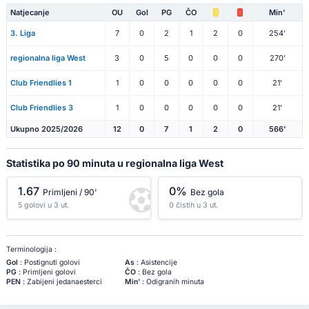
Natjecanje
OU
Gol
PG
ČO
Min'
3. Liga
7
0
2
1
2
0
254'
regionalna liga West
3
0
5
0
0
0
270'
Club Friendlies 1
1
0
0
0
0
0
21'
Club Friendlies 3
1
0
0
0
0
0
21'
Ukupno 2025/2026
12
0
7
1
2
0
566'
Statistika po 90 minuta u regionalna liga West
1.67
0%
Primljeni / 90'
Bez gola
5 golovi u 3 ut.
0 čistih u 3 ut.
Terminologija :
Gol
: Postignuti golovi
As
: Asistencije
PG
: Primljeni golovi
ČO
: Bez gola
PEN
: Zabijeni jedanaesterci
Min'
: Odigranih minuta