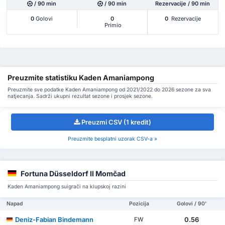
/ 90 min
/ 90 min
Rezervacije / 90 min
0
Golovi
0
0
Rezervacije
Primio
Preuzmite statistiku Kaden Amaniampong
Preuzmite sve podatke Kaden Amaniampong od 2021/2022 do 2026 sezone za sva
natjecanja. Sadrži ukupni rezultat sezone i prosjek sezone.
Preuzmi CSV (1 kredit)
Preuzmite besplatni uzorak CSV-a »
Fortuna Düsseldorf II Momčad
Kaden Amaniampong suigrači na klupskoj razini
Napad
Pozicija
Golovi / 90'
Deniz-Fabian Bindemann
0.56
FW