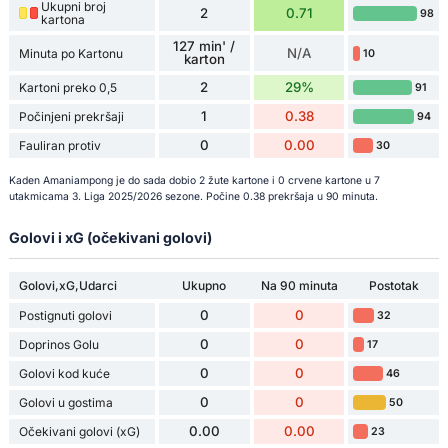
Ukupni broj
2
0.71
98
kartona
127 min' /
N/A
Minuta po Kartonu
10
karton
2
29%
Kartoni preko 0,5
91
1
0.38
Počinjeni prekršaji
94
0
0.00
Fauliran protiv
30
Kaden Amaniampong je do sada dobio 2 žute kartone i 0 crvene kartone u 7
utakmicama 3. Liga 2025/2026 sezone. Počine 0.38 prekršaja u 90 minuta.
Golovi i xG (očekivani golovi)
Golovi,xG,Udarci
Ukupno
Na 90 minuta
Postotak
0
0
Postignuti golovi
32
0
0
Doprinos Golu
17
0
0
Golovi kod kuće
46
0
0
Golovi u gostima
50
0.00
0.00
Očekivani golovi (xG)
23