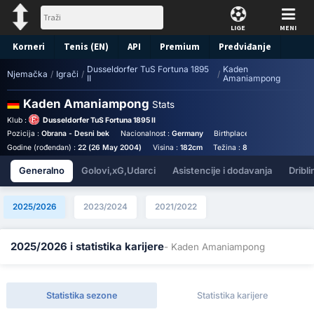
LIGE
MENI
Korneri
Tenis (EN)
API
Premium
Predviđanje
Dusseldorfer TuS Fortuna 1895
Kaden
Njemačka
/
Igrači
/
/
II
Amaniampong
Kaden Amaniampong
Stats
Klub :
Dusseldorfer TuS Fortuna 1895 II
Pozicija :
Obrana - Desni bek
Nacionalnost :
Germany
Birthplace :
Germany - Germ
Godine (rođendan) :
22 (26 May 2004)
Visina :
182cm
Težina :
82kg
Generalno
Golovi,xG,Udarci
Asistencije i dodavanja
Dribli
2025/2026
2023/2024
2021/2022
2025/2026 i statistika karijere
- Kaden Amaniampong
Statistika sezone
Statistika karijere