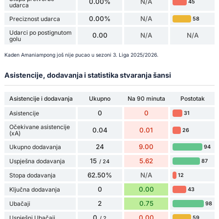
0.00%
N/A
45
udarca
0.00%
N/A
Preciznost udarca
58
Udarci po postignutom
0.00
N/A
N/A
golu
Kaden Amaniampong još nije pucao u sezoni 3. Liga 2025/2026.
Asistencije, dodavanja i statistika stvaranja šansi
Asistencije i dodavanja
Ukupno
Na 90 minuta
Postotak
0
0
Asistencije
31
Očekivane asistencije
0.04
0.01
26
(xA)
24
9.00
Ukupno dodavanja
94
15
5.62
Uspješna dodavanja
87
/ 24
62.50%
N/A
Stopa dodavanja
12
0
0.00
Ključna dodavanja
43
2
0.75
Ubačaji
98
0
0.00
Uspješni Ubačaji
59
/ 2