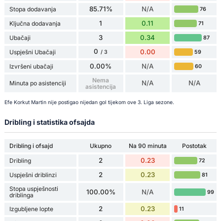
85.71%
N/A
Stopa dodavanja
76
1
0.11
Ključna dodavanja
71
3
0.34
Ubačaji
87
0
0.00
Uspješni Ubačaji
59
/ 3
0.00%
N/A
Izvršeni ubačaji
60
Nema
N/A
N/A
Minuta po asistenciji
asistencija
Efe Korkut Martin nije postigao nijedan gol tijekom ove 3. Liga sezone.
Dribling i statistika ofsajda
Dribling i ofsajd
Ukupno
Na 90 minuta
Postotak
2
0.23
Dribling
72
2
0.23
Uspješni driblinzi
81
Stopa uspješnosti
100.00%
N/A
99
driblinga
2
0.23
Izgubljene lopte
11