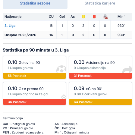
Statistika sezone
Statistika karijere
Natjecanje
OU
Gol
As
Min'
PEN
3. Liga
16
1
0
2
0
0
930'
Ukupno 2025/2026
16
1
0
2
0
0
930'
Statistika po 90 minuta u 3. Liga
0.10
0.00
Golovi na 90
Asistencije na 90
1 Ukupno golova
0 Ukupno asistencija
56 Postotak
31 Postotak
0.10
0.09
G+A prema 90
xG na 90'
1 Ukupno doprinosa za gol
0.80 Očekivani golovi
36 Postotak
64 Postotak
Terminologija :
Gol
: Postignuti golovi
As
: Asistencije
PG
: Primljeni golovi
ČO
: Bez gola
PEN
: Zabijeni jedanaesterci
Min'
: Odigranih minuta