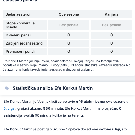
Jedanaesterci
Ove sezone
Karijera
Stope konverzije
Bez penala
Bez penala
penala
0
0
Izvedeni penali
0
0
Zabijeni jedanaesterci
0
0
Promašeni penali
Efe Korkut Martin još nije izveo jedanaesterac u svojoj karijeri (na temelju svih
podataka o sezoni koje imamo u FootyStatsu). Njegova statistika kaznenih udaraca bit
će ažurirana kada izvede jedanaesterac u službenoj utakmici.
Statistička analiza Efe Korkut Martin
Efe Korkut Martin je Veznjak koji se pojavio u
16 utakmicama
ove sezone u
3. Liga
, igrajući ukupno
930 minuta
. Efe Korkut Martin ima prosječno
0
asistencija
svakih 90 minuta koliko je na terenu.
Efe Korkut Martin je postigao ukupno
1 golova
dosad ove sezone u ligi, što