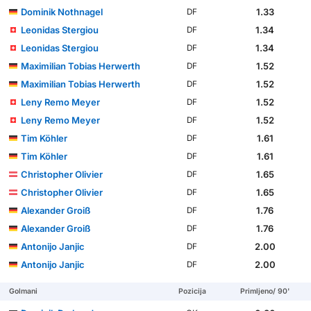
Dominik Nothnagel
1.33
DF
Leonidas Stergiou
1.34
DF
Leonidas Stergiou
1.34
DF
Maximilian Tobias Herwerth
1.52
DF
Maximilian Tobias Herwerth
1.52
DF
Leny Remo Meyer
1.52
DF
Leny Remo Meyer
1.52
DF
Tim Köhler
1.61
DF
Tim Köhler
1.61
DF
Christopher Olivier
1.65
DF
Christopher Olivier
1.65
DF
Alexander Groiß
1.76
DF
Alexander Groiß
1.76
DF
Antonijo Janjic
2.00
DF
Antonijo Janjic
2.00
DF
Golmani
Pozicija
Primljeno/ 90'