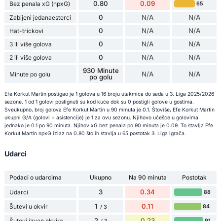
0.80
0.09
Bez penala xG (npxG)
65
0
N/A
N/A
Zabijeni jedanaesterci
0
N/A
N/A
Hat-trickovi
0
N/A
N/A
3 ili više golova
0
N/A
N/A
2 ili više golova
930 Minute
N/A
N/A
Minute po golu
po golu
Efe Korkut Martin postigao je 1 golova u 16 broju utakmica do sada u 3. Liga 2025/2026
sezone. 1 od 1 golovi postignuti su kod kuće dok su 0 postigli golove u gostima.
Sveukupno, broj golova Efe Korkut Martin u 90 minuta je 0.1. Štoviše, Efe Korkut Martin
ukupni G/A (golovi + asistencije) je 1 za ovu sezonu. Njihovo učešće u golovima
jednako je 0.1 po 90 minuta. Njihov xG bez penala po 90 minuta je 0.09. To stavlja Efe
Korkut Martin npxG izlaz na 0.80 što ih stavlja u 65 postotak 3. Liga igrača.
Udarci
Podaci o udarcima
Ukupno
Na 90 minuta
Postotak
3
0.34
Udarci
88
1
0.11
Šutevi u okvir
84
/ 3
2
0.23
Šutevi izvan okvira
91