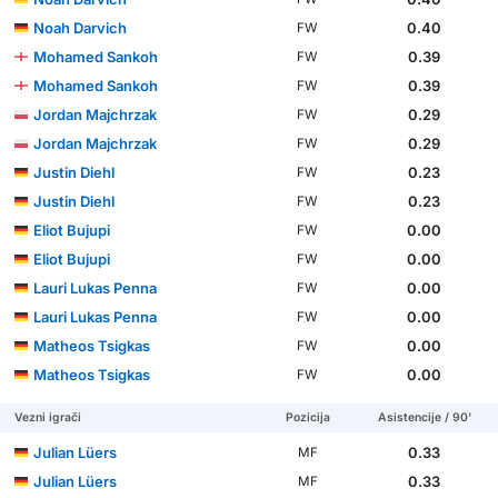
Noah Darvich
0.40
FW
Mohamed Sankoh
0.39
FW
Mohamed Sankoh
0.39
FW
Jordan Majchrzak
0.29
FW
Jordan Majchrzak
0.29
FW
Justin Diehl
0.23
FW
Justin Diehl
0.23
FW
Eliot Bujupi
0.00
FW
Eliot Bujupi
0.00
FW
Lauri Lukas Penna
0.00
FW
Lauri Lukas Penna
0.00
FW
Matheos Tsigkas
0.00
FW
Matheos Tsigkas
0.00
FW
Vezni igrači
Pozicija
Asistencije / 90'
Julian Lüers
0.33
MF
Julian Lüers
0.33
MF