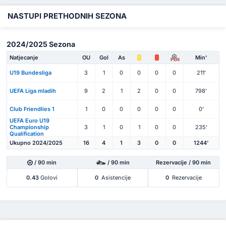
NASTUPI PRETHODNIH SEZONA
2024/2025 Sezona
Natjecanje
OU
Gol
As
Min'
PEN
U19 Bundesliga
3
1
0
0
0
0
211'
UEFA Liga mladih
9
2
1
2
0
0
798'
Club Friendlies 1
1
0
0
0
0
0
0'
UEFA Euro U19
Championship
3
1
0
1
0
0
235'
Qualification
Ukupno 2024/2025
16
4
1
3
0
0
1244'
/ 90 min
/ 90 min
Rezervacije / 90 min
0.43
Golovi
0
Asistencije
0
Rezervacije