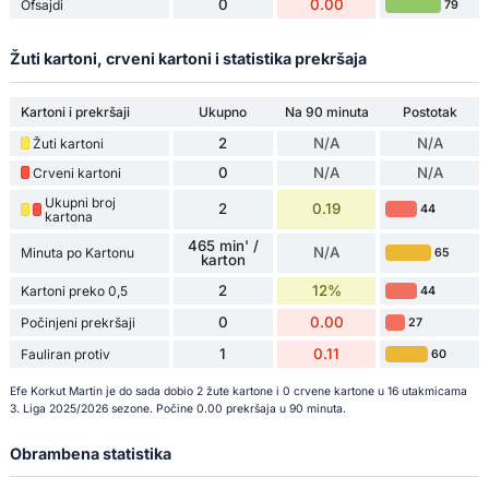
0
0.00
Ofsajdi
79
Žuti kartoni, crveni kartoni i statistika prekršaja
Kartoni i prekršaji
Ukupno
Na 90 minuta
Postotak
2
N/A
N/A
Žuti kartoni
0
N/A
N/A
Crveni kartoni
Ukupni broj
2
0.19
44
kartona
465 min' /
N/A
Minuta po Kartonu
65
karton
2
12%
Kartoni preko 0,5
44
0
0.00
Počinjeni prekršaji
27
1
0.11
Fauliran protiv
60
Efe Korkut Martin je do sada dobio 2 žute kartone i 0 crvene kartone u 16 utakmicama
3. Liga 2025/2026 sezone. Počine 0.00 prekršaja u 90 minuta.
Obrambena statistika