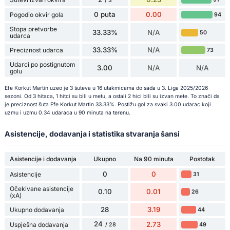
/ 3
0 puta
0.00
Pogodio okvir gola
94
Stopa pretvorbe
33.33%
N/A
50
udarca
33.33%
N/A
Preciznost udarca
73
Udarci po postignutom
3.00
N/A
N/A
golu
Efe Korkut Martin uzeo je 3 šuteva u 16 utakmicama do sada u 3. Liga 2025/2026
sezoni. Od 3 hitaca, 1 hitci su bili u metu, a ostali 2 hici bili su izvan mete. To znači da
je preciznost šuta Efe Korkut Martin 33.33%. Postižu gol za svaki 3.00 udarac koji
uzmu i uzmu 0.34 udaraca u 90 minuta na terenu.
Asistencije, dodavanja i statistika stvaranja šansi
Asistencije i dodavanja
Ukupno
Na 90 minuta
Postotak
0
0
Asistencije
31
Očekivane asistencije
0.10
0.01
26
(xA)
28
3.19
Ukupno dodavanja
44
24
2.73
Uspješna dodavanja
49
/ 28