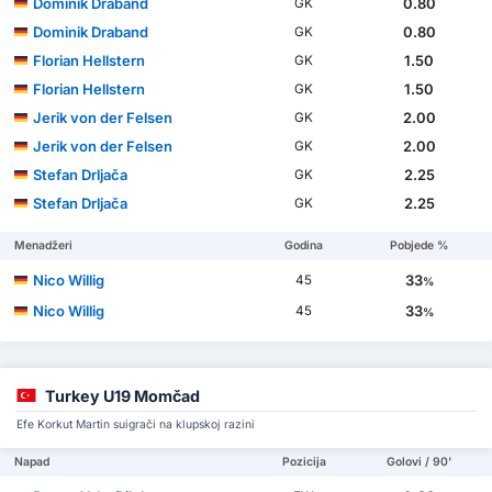
Dominik Draband
0.80
GK
Dominik Draband
0.80
GK
Florian Hellstern
1.50
GK
Florian Hellstern
1.50
GK
Jerik von der Felsen
2.00
GK
Jerik von der Felsen
2.00
GK
Stefan Drljača
2.25
GK
Stefan Drljača
2.25
GK
Menadžeri
Godina
Pobjede %
Nico Willig
33
45
%
Nico Willig
33
45
%
Turkey U19 Momčad
Efe Korkut Martin suigrači na klupskoj razini
Napad
Pozicija
Golovi / 90'