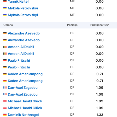
Yannik Keitel
0.00
MF
Mykola Petrovskyi
0.00
MF
Mykola Petrovskyi
0.00
MF
Obrana
Pozicija
Primljeno/ 90'
Alexandre Azevedo
0.00
DF
Alexandre Azevedo
0.00
DF
Ameen Al Dakhil
0.00
DF
Ameen Al Dakhil
0.00
DF
Paulo Fritschi
0.00
DF
Paulo Fritschi
0.00
DF
Kaden Amaniampong
0.71
DF
Kaden Amaniampong
0.71
DF
Dan-Axel Zagadou
1.09
DF
Dan-Axel Zagadou
1.09
DF
Michael Harald Glück
1.09
DF
Michael Harald Glück
1.09
DF
Dominik Nothnagel
1.33
DF