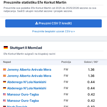
Preuzmite statistiku Efe Korkut Martin
Preuzmite sve podatke Efe Korkut Martin od 2025 do 2025/2026 sezone za sva
natjecanja. Sadrži ukupni rezultat sezone i prosjek sezone.
Preuzmi CSV (1 kredit)
Preuzmite besplatni uzorak CSV-a »
Stuttgart II Momčad
Efe Korkut Martin suigrači na klupskoj razini
Napad
Pozicija
Golovi / 90'
Jeremy Alberto Arévalo Mera
1.36
FW
Jeremy Alberto Arévalo Mera
1.36
FW
Abdenego N'Lola Nankishi
0.44
FW
Abdenego N'Lola Nankishi
0.44
FW
Mansour Ouro-Tagba
0.42
FW
Mansour Ouro-Tagba
0.42
FW
Noah Darvich
0.40
FW