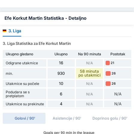
Efe Korkut Martin Statistika - Detaljno
3. Liga
3. Liga Statistika za Efe Korkut Martin
Ukupno gledano
Ukupno
Na 90 minuta
Postotak
16
Odigrane utakmice
N/A
21
58 minuta
930
min.
26
po utakmici
10
Utakmice su počele
N/A
26
Podudara se s
6
N/A
N/A
pretplatom
4
N/A
Utakmice su prekinute
N/A
Golovi / 90'
Asistencije / 90'
Doprinos golu / 90'