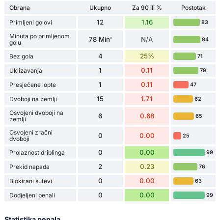
Obrana
Ukupno
Za 90 ili %
Postotak
12
1.16
Primljeni golovi
83
Minuta po primljenom
78 Min'
N/A
84
golu
4
25%
Bez gola
71
1
0.11
Uklizavanja
79
1
0.11
Presječene lopte
47
15
1.71
Dvoboji na zemlji
62
Osvojeni dvoboji na
6
0.68
65
zemlji
Osvojeni zračni
0
0.00
25
dvoboji
0
0.00
Prolaznost driblinga
99
2
0.23
Prekid napada
76
0
0.00
Blokirani šutevi
63
0
0.00
Dodjeljeni penali
99
Statistika penala