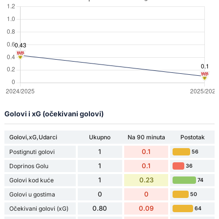
Golovi i xG (očekivani golovi)
Golovi,xG,Udarci
Ukupno
Na 90 minuta
Postotak
1
0.1
Postignuti golovi
56
1
0.1
Doprinos Golu
36
1
0.23
Golovi kod kuće
74
0
0
Golovi u gostima
50
0.80
0.09
Očekivani golovi (xG)
64