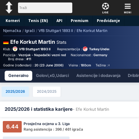
LIGE
MENI
Korneri
Tenis (EN)
API
Premium
Predviđanje
Njemačka
/
Igrači
/
VfB Stuttgart 1893 II
/
Efe Korkut Martin
Efe Korkut Martin
Stats
Klub :
VfB Stuttgart 1893 II
Reprezentacija :
Turkey Under 19
Pozicija :
Veznjak - Napadački vezni red
Nacionalnost :
Germany
Birthplace :
Germ
Broj dresa :
#11
Godine (rođendan) :
20 (23 June 2006)
Visina :
180cm
Težina :
61kg
Generalno
Golovi,xG,Udarci
Asistencije i dodavanja
Dribli
2025/2026
2024/2025
2025/2026 i statistika karijere
- Efe Korkut Martin
Prosječna ocjena u 3. Liga
6.44
Rang asistencija : 396 / 461 igrača