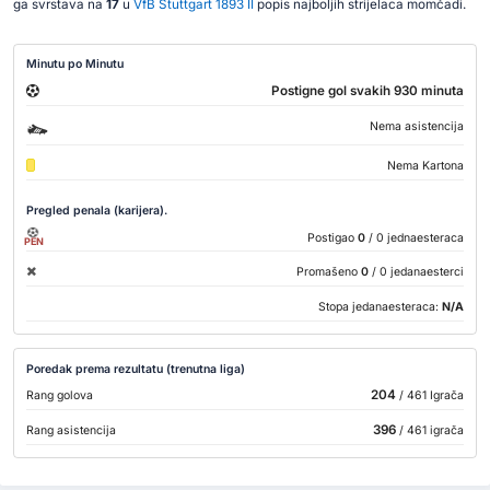
ga svrstava na
17
u
VfB Stuttgart 1893 II
popis najboljih strijelaca momčadi.
Minutu po Minutu
Postigne gol svakih 930 minuta
Nema asistencija
Nema Kartona
Pregled penala (karijera).
Postigao
0
/ 0 jednaesteraca
PEN
Promašeno
0
/ 0 jedanaesterci
Stopa jedanaesteraca:
N/A
Poredak prema rezultatu (trenutna liga)
204
Rang golova
/ 461 Igrača
396
Rang asistencija
/ 461 igrača