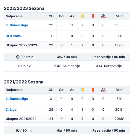
2022/2023 Sezona
Natjecanje
OU
Gol
As
Min'
PEN
2. Bundesliga
22
0
1
2
0
0
1305'
DFB Pokal
1
0
0
0
0
0
90'
Ukupno 2022/2023
23
0
1
2
0
0
1395'
/ 90 min
/ 90 min
Rezervacije / 90 min
0
Golovi
0.07
Asistencije
0.14
Rezervacije
2021/2022 Sezona
Natjecanje
OU
Gol
As
Min'
PEN
2. Bundesliga
3
0
0
0
0
0
50'
3. Liga
28
0
4
3
0
0
2018'
Ukupno 2021/2022
31
0
4
3
0
0
2068'
/ 90 min
/ 90 min
Rezervacije / 90 min