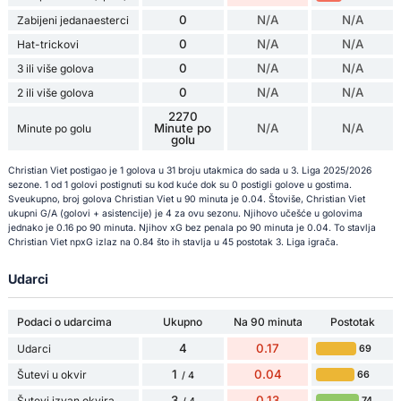
0
N/A
N/A
Zabijeni jedanaesterci
0
N/A
N/A
Hat-trickovi
0
N/A
N/A
3 ili više golova
0
N/A
N/A
2 ili više golova
2270
Minute po
N/A
N/A
Minute po golu
golu
Christian Viet postigao je 1 golova u 31 broju utakmica do sada u 3. Liga 2025/2026
sezone. 1 od 1 golovi postignuti su kod kuće dok su 0 postigli golove u gostima.
Sveukupno, broj golova Christian Viet u 90 minuta je 0.04. Štoviše, Christian Viet
ukupni G/A (golovi + asistencije) je 4 za ovu sezonu. Njihovo učešće u golovima
jednako je 0.16 po 90 minuta. Njihov xG bez penala po 90 minuta je 0.04. To stavlja
Christian Viet npxG izlaz na 0.84 što ih stavlja u 45 postotak 3. Liga igrača.
Udarci
Podaci o udarcima
Ukupno
Na 90 minuta
Postotak
4
0.17
Udarci
69
1
0.04
Šutevi u okvir
66
/ 4
3
0.13
Šutevi izvan okvira
74