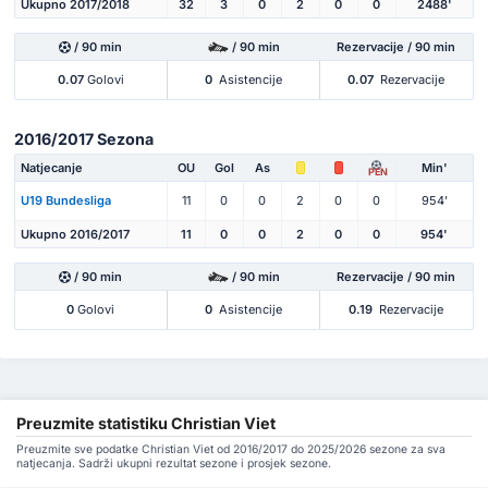
Ukupno 2017/2018
32
3
0
2
0
0
2488'
/ 90 min
/ 90 min
Rezervacije / 90 min
0.07
Golovi
0
Asistencije
0.07
Rezervacije
2016/2017 Sezona
Natjecanje
OU
Gol
As
Min'
PEN
U19 Bundesliga
11
0
0
2
0
0
954'
Ukupno 2016/2017
11
0
0
2
0
0
954'
/ 90 min
/ 90 min
Rezervacije / 90 min
0
Golovi
0
Asistencije
0.19
Rezervacije
Preuzmite statistiku Christian Viet
Preuzmite sve podatke Christian Viet od 2016/2017 do 2025/2026 sezone za sva
natjecanja. Sadrži ukupni rezultat sezone i prosjek sezone.