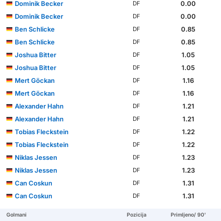
Dominik Becker
0.00
DF
Dominik Becker
0.00
DF
Ben Schlicke
0.85
DF
Ben Schlicke
0.85
DF
Joshua Bitter
1.05
DF
Joshua Bitter
1.05
DF
Mert Göckan
1.16
DF
Mert Göckan
1.16
DF
Alexander Hahn
1.21
DF
Alexander Hahn
1.21
DF
Tobias Fleckstein
1.22
DF
Tobias Fleckstein
1.22
DF
Niklas Jessen
1.23
DF
Niklas Jessen
1.23
DF
Can Coskun
1.31
DF
Can Coskun
1.31
DF
Golmani
Pozicija
Primljeno/ 90'