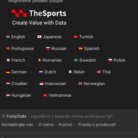
Nogometne podatke ustupio
English
Japanese
Turkish
Portuguese
Russian
Spanish
French
Romanian
Swedish
Polish
German
Dutch
Italian
Thai
Croatian
Indonesian
Norwegian
Hungarian
Vietnamese
©
FootyStats
- Izgrađeno s ljubavlju prema prekrasnoj igri
Kontaktirajte nas
O nama
Pomoć
Pravila o privatnosti