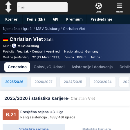
LIGE
MENI
Korneri
Tenis (EN)
API
Premium
Predviđanje
Njemačka
/
Igrači
/
MSV Duisburg
/
Christian Viet
Christian Viet
Stats
Klub :
MSV Duisburg
Pozicija :
Veznjak - Centralni vezni red
Nacionalnost :
Germany
Birthplace :
Germa
Godine (rođendan) :
27 (27 March 1999)
Visina :
183cm
Težina :
75kg
Generalno
Golovi,xG,Udarci
Asistencije i dodavanja
Dribli
2025/2026
2026/2027
2024/2025
2023/2024
202
2025/2026 i statistika karijere
- Christian Viet
Prosječna ocjena u 3. Liga
6.21
Rang asistencija : 183 / 461 igrača
Statistika sezone
Statistika karijere