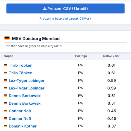
Preuzmi CSV (1 kredit)
Preuzmite besplatni uzorak CSV-a »
MSV Duisburg Momčad
Christian Viet suigrači na klupskoj razini
Napad
Pozicija
Golovi / 90'
Thilo Töpken
0.61
FW
Thilo Töpken
0.61
FW
Lex-Tyger Lobinger
0.59
FW
Lex-Tyger Lobinger
0.59
FW
Dennis Borkowski
0.51
FW
Dennis Borkowski
0.51
FW
Connor Noß
0.45
FW
Connor Noß
0.45
FW
Dominik Kother
0.37
FW