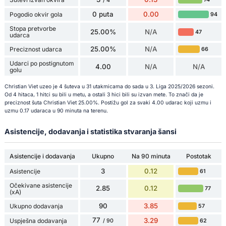
/ 4
0 puta
0.00
Pogodio okvir gola
94
Stopa pretvorbe
25.00%
N/A
47
udarca
25.00%
N/A
Preciznost udarca
66
Udarci po postignutom
4.00
N/A
N/A
golu
Christian Viet uzeo je 4 šuteva u 31 utakmicama do sada u 3. Liga 2025/2026 sezoni.
Od 4 hitaca, 1 hitci su bili u metu, a ostali 3 hici bili su izvan mete. To znači da je
preciznost šuta Christian Viet 25.00%. Postižu gol za svaki 4.00 udarac koji uzmu i
uzmu 0.17 udaraca u 90 minuta na terenu.
Asistencije, dodavanja i statistika stvaranja šansi
Asistencije i dodavanja
Ukupno
Na 90 minuta
Postotak
3
0.12
Asistencije
61
Očekivane asistencije
2.85
0.12
77
(xA)
90
3.85
Ukupno dodavanja
57
77
3.29
Uspješna dodavanja
62
/ 90