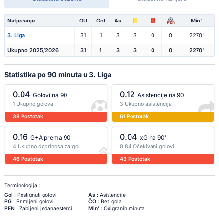
Natjecanje
OU
Gol
As
Min'
PEN
3. Liga
31
1
3
3
0
0
2270'
Ukupno 2025/2026
31
1
3
3
0
0
2270'
Statistika po 90 minuta u 3. Liga
0.04
0.12
Golovi na 90
Asistencije na 90
1 Ukupno golova
3 Ukupno asistencija
38 Postotak
61 Postotak
0.16
0.04
G+A prema 90
xG na 90'
4 Ukupno doprinosa za gol
0.84 Očekivani golovi
46 Postotak
43 Postotak
Terminologija :
Gol
: Postignuti golovi
As
: Asistencije
PG
: Primljeni golovi
ČO
: Bez gola
PEN
: Zabijeni jedanaesterci
Min'
: Odigranih minuta