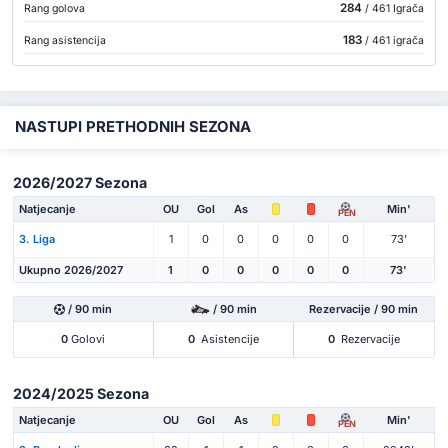
284
Rang golova
/ 461 Igrača
183
Rang asistencija
/ 461 igrača
NASTUPI PRETHODNIH SEZONA
2026/2027 Sezona
Natjecanje
OU
Gol
As
Min'
PEN
3. Liga
1
0
0
0
0
0
73'
Ukupno 2026/2027
1
0
0
0
0
0
73'
/ 90 min
/ 90 min
Rezervacije / 90 min
0
Golovi
0
Asistencije
0
Rezervacije
2024/2025 Sezona
Natjecanje
OU
Gol
As
Min'
PEN