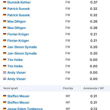
Dominik Kother
0.37
FW
Patrick Sussek
0.32
FW
Patrick Sussek
0.32
FW
Max Dittgen
0.26
FW
Max Dittgen
0.26
FW
Florian Krüger
0.21
FW
Florian Krüger
0.21
FW
Jan-Simon Symalla
0.20
FW
Jan-Simon Symalla
0.20
FW
Tim Heike
0.00
FW
Tim Heike
0.00
FW
Andy Visser
0.00
FW
Andy Visser
0.00
FW
Vezni igrači
Pozicija
Asistencije / 90'
Steffen Meuer
0.31
MF
Steffen Meuer
0.31
MF
Jesse Edem Tugbenyo
0.13
MF