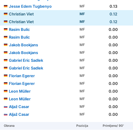
Jesse Edem Tugbenyo
0.13
MF
Christian Viet
0.12
MF
Christian Viet
0.12
MF
Rasim Bulic
0.00
MF
Rasim Bulic
0.00
MF
Jakob Bookjans
0.00
MF
Jakob Bookjans
0.00
MF
Gabriel Eric Sadlek
0.00
MF
Gabriel Eric Sadlek
0.00
MF
Florian Egerer
0.00
MF
Florian Egerer
0.00
MF
Leon Müller
0.00
MF
Leon Müller
0.00
MF
Aljaž Casar
0.00
MF
Aljaž Casar
0.00
MF
Obrana
Pozicija
Primljeno/ 90'