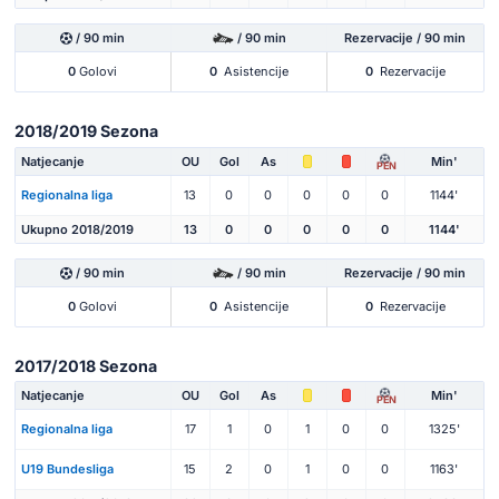
/ 90 min
/ 90 min
Rezervacije / 90 min
0
Golovi
0
Asistencije
0
Rezervacije
2018/2019 Sezona
Natjecanje
OU
Gol
As
Min'
PEN
Regionalna liga
13
0
0
0
0
0
1144'
Ukupno 2018/2019
13
0
0
0
0
0
1144'
/ 90 min
/ 90 min
Rezervacije / 90 min
0
Golovi
0
Asistencije
0
Rezervacije
2017/2018 Sezona
Natjecanje
OU
Gol
As
Min'
PEN
Regionalna liga
17
1
0
1
0
0
1325'
U19 Bundesliga
15
2
0
1
0
0
1163'