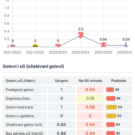
Golovi i xG (očekivani golovi)
Golovi,xG,Udarci
Ukupno
Na 90 minuta
Postotak
1
0.04
Postignuti golovi
38
4
0.16
Doprinos Golu
46
1
0.08
Golovi kod kuće
54
0
0
Golovi u gostima
50
0.84
0.04
Očekivani golovi (xG)
43
0.84
0.04
Bez penala xG (npxG)
45