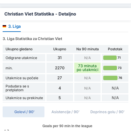
Christian Viet Statistika - Detaljno
3. Liga
3. Liga Statistika za Christian Viet
Ukupno gledano
Ukupno
Na 90 minuta
Postotak
31
Odigrane utakmice
N/A
71
73 minuta
2270
min.
73
po utakmici
27
Utakmice su počele
N/A
76
Podudara se s
4
N/A
N/A
pretplatom
5
N/A
Utakmice su prekinute
N/A
Golovi / 90'
Asistencije / 90'
Doprinos golu / 90'