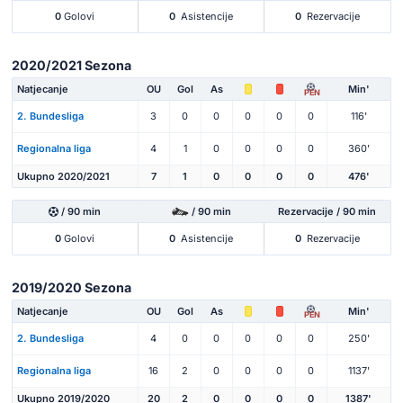
0
Golovi
0
Asistencije
0
Rezervacije
2020/2021 Sezona
Natjecanje
OU
Gol
As
Min'
PEN
2. Bundesliga
3
0
0
0
0
0
116'
Regionalna liga
4
1
0
0
0
0
360'
Ukupno 2020/2021
7
1
0
0
0
0
476'
/ 90 min
/ 90 min
Rezervacije / 90 min
0
Golovi
0
Asistencije
0
Rezervacije
2019/2020 Sezona
Natjecanje
OU
Gol
As
Min'
PEN
2. Bundesliga
4
0
0
0
0
0
250'
Regionalna liga
16
2
0
0
0
0
1137'
Ukupno 2019/2020
20
2
0
0
0
0
1387'