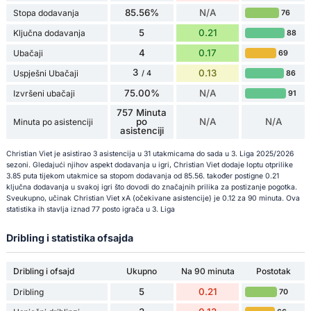
85.56%
N/A
Stopa dodavanja
76
5
0.21
Ključna dodavanja
88
4
0.17
Ubačaji
69
3
0.13
Uspješni Ubačaji
86
/ 4
75.00%
N/A
Izvršeni ubačaji
91
757 Minuta
po
N/A
N/A
Minuta po asistenciji
asistenciji
Christian Viet je asistirao 3 asistencija u 31 utakmicama do sada u 3. Liga 2025/2026
sezoni. Gledajući njihov aspekt dodavanja u igri, Christian Viet dodaje loptu otprilike
3.85 puta tijekom utakmice sa stopom dodavanja od 85.56. također postigne 0.21
ključna dodavanja u svakoj igri što dovodi do značajnih prilika za postizanje pogotka.
Sveukupno, učinak Christian Viet xA (očekivane asistencije) je 0.12 za 90 minuta. Ova
statistika ih stavlja iznad 77 posto igrača u 3. Liga
Dribling i statistika ofsajda
Dribling i ofsajd
Ukupno
Na 90 minuta
Postotak
5
0.21
Dribling
70