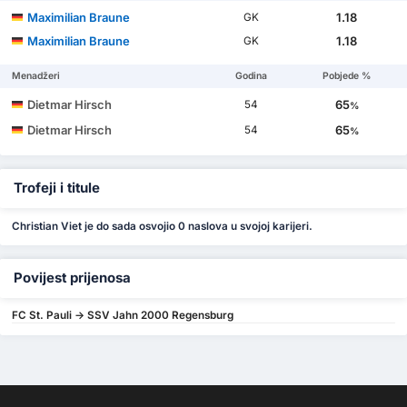
Maximilian Braune
1.18
GK
Maximilian Braune
1.18
GK
Menadžeri
Godina
Pobjede %
Dietmar Hirsch
65
54
%
Dietmar Hirsch
65
54
%
Trofeji i titule
Christian Viet je do sada osvojio 0 naslova u svojoj karijeri.
Povijest prijenosa
FC St. Pauli -> SSV Jahn 2000 Regensburg