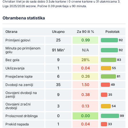
Christian Viet je do sada dobio 3 žute kartone i 0 crvene kartone u 31 utakmicama 3.
Liga 2025/2026 sezone. Počine 0.09 prekršaja u 90 minuta.
Obrambena statistika
Obrana
Ukupno
Za 90 ili %
Postotak
25
0.99
Primljeni golovi
92
Minuta po primljenom
91 Min'
N/A
92
golu
9
28%
Bez gola
83
1
0.04
Uklizavanja
55
6
0.26
Presječene lopte
81
35
1.50
Dvoboji na zemlji
49
Osvojeni dvoboji na
9
0.38
35
zemlji
Osvojeni zračni
3
0.13
54
dvoboji
0
0.00
Prolaznost driblinga
99
1
0.04
Prekid napada
33