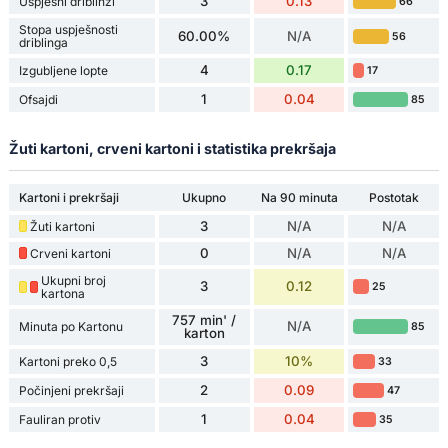
3
0.13
Uspješni driblinzi
66
Stopa uspješnosti
60.00%
N/A
56
driblinga
4
0.17
Izgubljene lopte
17
1
0.04
Ofsajdi
85
Žuti kartoni, crveni kartoni i statistika prekršaja
Kartoni i prekršaji
Ukupno
Na 90 minuta
Postotak
3
N/A
N/A
Žuti kartoni
0
N/A
N/A
Crveni kartoni
Ukupni broj
3
0.12
25
kartona
757 min' /
N/A
Minuta po Kartonu
85
karton
3
10%
Kartoni preko 0,5
33
2
0.09
Počinjeni prekršaji
47
1
0.04
Fauliran protiv
35