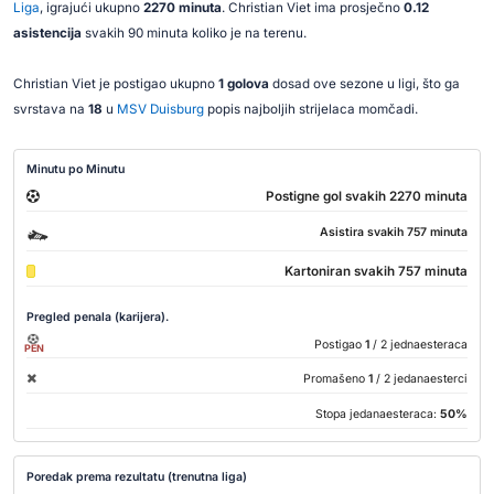
Liga
, igrajući ukupno
2270 minuta
. Christian Viet ima prosječno
0.12
asistencija
svakih 90 minuta koliko je na terenu.
Christian Viet je postigao ukupno
1 golova
dosad ove sezone u ligi, što ga
svrstava na
18
u
MSV Duisburg
popis najboljih strijelaca momčadi.
Minutu po Minutu
Postigne gol svakih 2270 minuta
Asistira svakih 757 minuta
Kartoniran svakih 757 minuta
Pregled penala (karijera).
Postigao
1
/ 2 jednaesteraca
PEN
Promašeno
1
/ 2 jedanaesterci
Stopa jedanaesteraca:
50%
Poredak prema rezultatu (trenutna liga)