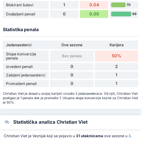
1
0.04
Blokirani šutevi
70
0
0.00
Dodjeljeni penali
99
Statistika penala
Jedanaesterci
Ove sezone
Karijera
Stope konverzije
50%
Bez penala
penala
0
2
Izvedeni penali
0
1
Zabijeni jedanaesterci
0
1
Promašeni penali
Christian Viet je dosad u svojoj karijeri izvodio 2 jedanaesteraca. Od njih, Christian Viet
postigao je 1 penala dok je promašio 1. Ukupna stopa konverzije kazne za Christian Viet
je 50%.
Statistička analiza Christian Viet
Christian Viet je Veznjak koji se pojavio u
31 utakmicama
ove sezone u
3.