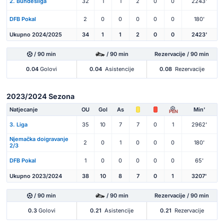
2. Bundesliga
32
1
1
2
0
0
2243'
DFB Pokal
2
0
0
0
0
0
180'
Ukupno 2024/2025
34
1
1
2
0
0
2423'
/ 90 min
/ 90 min
Rezervacije / 90 min
0.04
Golovi
0.04
Asistencije
0.08
Rezervacije
2023/2024 Sezona
Natjecanje
OU
Gol
As
Min'
PEN
3. Liga
35
10
7
7
0
1
2962'
Njemačka doigravanje
2
0
1
0
0
0
180'
2/3
DFB Pokal
1
0
0
0
0
0
65'
Ukupno 2023/2024
38
10
8
7
0
1
3207'
/ 90 min
/ 90 min
Rezervacije / 90 min
0.3
Golovi
0.21
Asistencije
0.21
Rezervacije