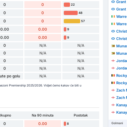
Grant
0
0
22
Grant
0
0
48
Warre
0
0
57
Warre
0.00
0.00
9
Chris
0.00
0.00
9
Chris
0
N/A
N/A
Munas
0
N/A
N/A
Munas
0
N/A
N/A
Jorda
Jorda
0
N/A
N/A
Rocky
ute po golu
N/A
N/A
Rocky
sezoni Premiership 2025/2026. Vidjet ćemo kakav će biti u
Zach 
Zach 
Kanay
Kanay
Ukupno
Na 90 minuta
Postotak
0
0.00
Golmani
8