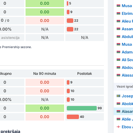
0
0.00
5
Musa 
0
0.00
9
Ebrim
0
0.00
22
/ 0
Alieu
Assan
0.00%
N/A
22
Abdul
N/A
N/A
asistencija
Musa 
e Premiership sezone.
Adama
Ali S
Abdou
Ukupno
Na 90 minuta
Postotak
Alass
0
0.00
9
Vezni igrač
0
0.00
10
Josep
0.00%
N/A
10
Abobk
0
0.00
99
Alasa
0
0.00
40
Ablie 
Ebou
a prekršaja