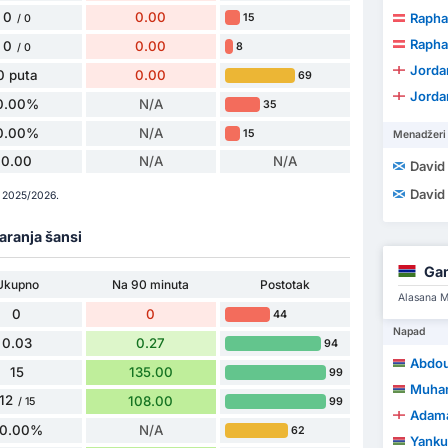
0
0.00
Raphae
15
/ 0
Raphae
0
0.00
8
/ 0
Jorda
0 puta
0.00
69
Jorda
0.00%
N/A
35
0.00%
N/A
15
Menadžeri
0.00
N/A
N/A
David
David
p 2025/2026.
varanja šansi
Ga
Ukupno
Na 90 minuta
Postotak
Alasana M
0
0
44
Napad
0.03
0.27
94
Abdou
15
135.00
99
Muha
12
108.00
99
/ 15
Adama
0.00%
N/A
62
Yanku