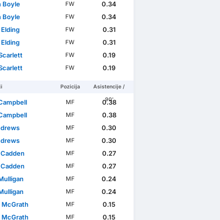
n Boyle
0.34
FW
n Boyle
0.34
FW
Elding
0.31
FW
Elding
0.31
FW
lification Africa
Scarlett
0.19
FW
Scarlett
0.19
FW
i
Pozicija
Asistencije /
90'
Campbell
0.38
MF
Campbell
0.38
MF
ndrews
0.30
MF
ndrews
0.30
MF
 Cadden
0.27
MF
 Cadden
0.27
MF
Mulligan
0.24
MF
Mulligan
0.24
MF
 McGrath
0.15
MF
 McGrath
0.15
MF