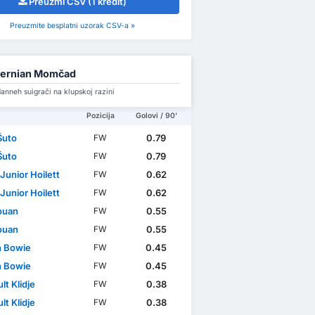
Preuzmi CSV (1 kredit)
Preuzmite besplatni uzorak CSV-a »
bernian Momčad
anneh suigrači na klupskoj razini
Pozicija
Golovi / 90'
Šuto
0.79
FW
Šuto
0.79
FW
Junior Hoilett
0.62
FW
Junior Hoilett
0.62
FW
Youan
0.55
FW
Youan
0.55
FW
n Bowie
0.45
FW
n Bowie
0.45
FW
lt Klidje
0.38
FW
lt Klidje
0.38
FW