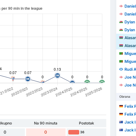
Daniel
Daniel
Dylan 
Dylan 
Alasa
Alasa
Miguel
Miguel
Rudi A
Joe N
Joe N
Obrana
Felix 
Felix 
Jack I
Ukupno
Na 90 minuta
Postotak
Jack I
0
0
36