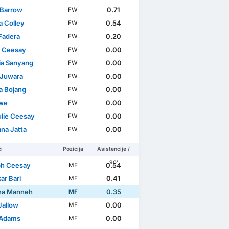
Barrow
0.71
FW
a Colley
0.54
FW
 Fadera
0.20
FW
 Ceesay
0.00
FW
ia Sanyang
0.00
FW
Juwara
0.00
FW
 Bojang
0.00
FW
owe
0.00
FW
lie Ceesay
0.00
FW
ana Jatta
0.00
FW
i
Pozicija
Asistencije /
90'
h Ceesay
0.54
MF
ar Bari
0.41
MF
na Manneh
0.35
MF
Jallow
0.00
MF
 Adams
0.00
MF