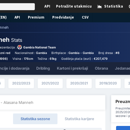
API
Potražite utakmicu
Statistika
(EN)
API
Premium
Predviđanje
CSV
anneh
nneh
Stats
ezentacija :
Gambia National Team
zni red
Nacionalnost :
Gambia
Birthplace :
Gambia - Gambia
Broj dresa :
#8
 1998)
Visina :
176cm
Težina :
61kg
Godišnja plaća (euri) :
€207,479
ncije i dodavanja
Dribling
Kartoni i prekršaji
Obrana
Jedanae
4
2022/2023
2021/2022
2020/2021
2019/2020
Preuzm
- Alasana Manneh
Preuzmite
2025/2026
sezone i 
Statistika sezone
Statistika karijere