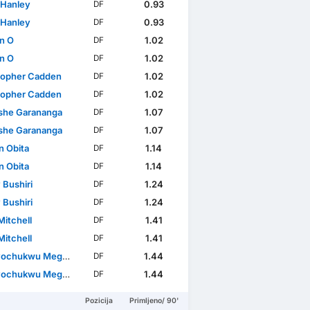
 Hanley
0.93
DF
 Hanley
0.93
DF
n O
1.02
DF
n O
1.02
DF
topher Cadden
1.02
DF
topher Cadden
1.02
DF
he Garananga
1.07
DF
he Garananga
1.07
DF
n Obita
1.14
DF
n Obita
1.14
DF
 Bushiri
1.24
DF
 Bushiri
1.24
DF
Mitchell
1.41
DF
Mitchell
1.41
DF
ochukwu Megwa
1.44
DF
ochukwu Megwa
1.44
DF
Pozicija
Primljeno/ 90'