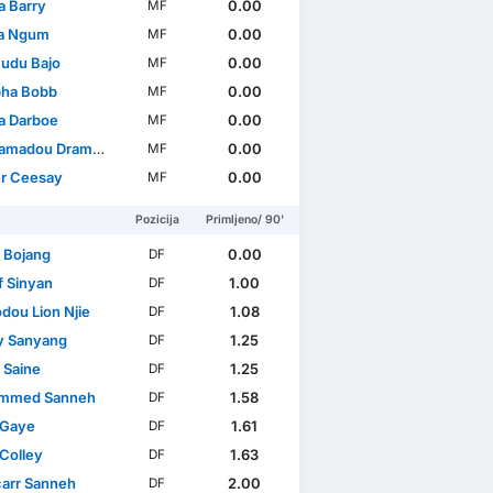
 Barry
0.00
MF
a Ngum
0.00
MF
udu Bajo
0.00
MF
ha Bobb
0.00
MF
a Darboe
0.00
MF
madou Drammeh
0.00
MF
r Ceesay
0.00
MF
Pozicija
Primljeno/ 90'
 Bojang
0.00
DF
f Sinyan
1.00
DF
ou Lion Njie
1.08
DF
y Sanyang
1.25
DF
 Saine
1.25
DF
mmed Sanneh
1.58
DF
 Gaye
1.61
DF
Colley
1.63
DF
arr Sanneh
2.00
DF