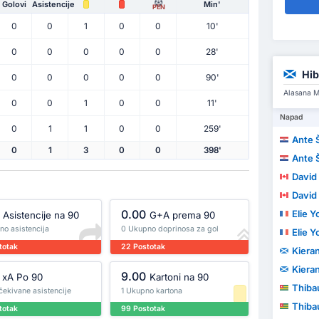
Golovi
Asistencije
Min'
PEN
0
0
1
0
0
10'
0
0
0
0
0
28'
Hi
0
0
0
0
0
90'
Alasana M
0
0
1
0
0
11'
Napad
0
1
1
0
0
259'
Ante 
0
1
3
0
0
398'
Ante 
David 
David 
0.00
Elie 
Asistencije na 90
G+A prema 90
no asistencija
0 Ukupno doprinosa za gol
Elie 
totak
22 Postotak
Kiera
Kiera
9.00
xA Po 90
Kartoni na 90
Thibau
čekivane asistencije
1 Ukupno kartona
Thibau
totak
99 Postotak