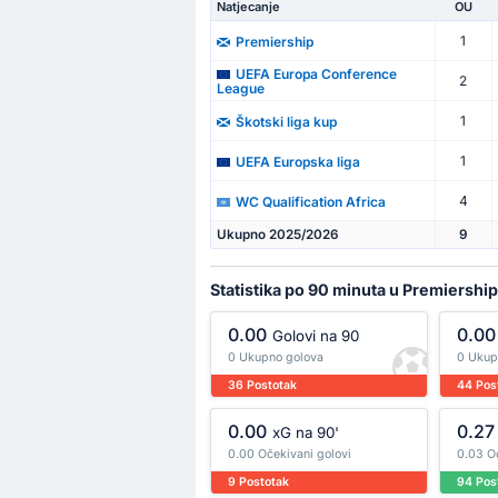
Natjecanje
OU
1
Premiership
UEFA Europa Conference
2
League
1
Škotski liga kup
1
UEFA Europska liga
4
WC Qualification Africa
Ukupno 2025/2026
9
Statistika po 90 minuta u Premiership
0.00
0.00
Golovi na 90
0 Ukupno golova
0 Ukup
36 Postotak
44 Pos
0.00
0.27
xG na 90'
0.00 Očekivani golovi
0.03 O
9 Postotak
94 Pos