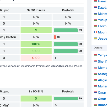
Hamza
Dawd
Ukupno
Na 90 minuta
Postotak
Mahm
1
N/A
N/A
Yusup
0
N/A
N/A
Ebrim
1
9
99
Mouha
n' / karton
N/A
10
Jespe
1
100%
99
Obrana
1
9.00
99
Yahya
0
0.00
1
Sherif
 crvene kartone u 1 utakmicama Premiership 2025/2026 sezone. Počine
Momod
Saine
Alagie
Muha
Ukupno
Za 90 ili %
Postotak
Omar
0
0
Omar 
99
Bubac
0 Min'
N/A
0