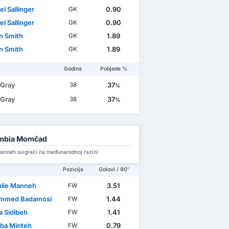
l Sallinger
0.90
GK
l Sallinger
0.90
GK
n Smith
1.89
GK
n Smith
1.89
GK
Godina
Pobjede %
 Gray
37
38
%
 Gray
37
38
%
mbia Momčad
anneh suigrači na međunarodnoj razini
Pozicija
Golovi / 90'
lie Manneh
3.51
FW
mmed Badamosi
1.44
FW
 Sidibeh
1.41
FW
ba Minteh
0.79
FW