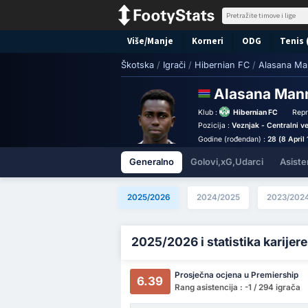
Više/Manje
Korneri
ODG
Tenis 
Škotska
/
Igrači
/
Hibernian FC
/
Alasana M
Alasana Ma
Klub :
Hibernian FC
Repr
Pozicija :
Veznjak - Centralni ve
Godine (rođendan) :
28 (8 April
Generalno
Golovi,xG,Udarci
Asiste
2025/2026
2024/2025
2023/202
2025/2026 i statistika karijere
Prosječna ocjena u Premiership
6.39
Rang asistencija : -1 / 294 igrača