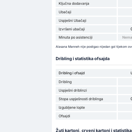
Ključna dodavanja
Ubačaji
Uspješni Ubačaji
Izvršeni ubačaji
Minuta po asistenciji
Nema 
Alasana Manneh nije postigao nijedan gol tijekom ov
Dribling i statistika ofsajda
Dribling i ofsajd
Dribling
Uspješni driblinzi
Stopa uspješnosti driblinga
Izgubljene lopte
Ofsajdi
Žuti kartoni, crveni kartoni i statistik