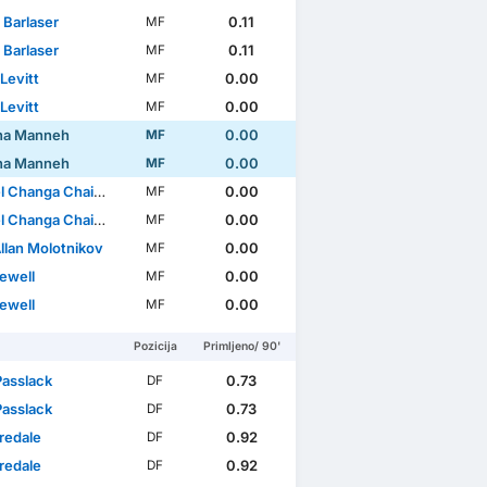
 Barlaser
0.11
MF
 Barlaser
0.11
MF
Levitt
0.00
MF
Levitt
0.00
MF
na Manneh
0.00
MF
na Manneh
0.00
MF
 Changa Chaiwa
0.00
MF
 Changa Chaiwa
0.00
MF
llan Molotnikov
0.00
MF
ewell
0.00
MF
ewell
0.00
MF
Pozicija
Primljeno/ 90'
Passlack
0.73
DF
Passlack
0.73
DF
redale
0.92
DF
redale
0.92
DF