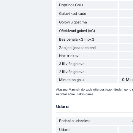
Doprinos Golu
Golovi kod kuće
Golovi u gostima
Očekivani golovi (xG)
Bez penala xG (npxG)
Zabijeni jedanaesterci
Hat-trickovi
3 ili više golova
2 ili više golova
0 Min
Minute po golu
Alasana Manneh do sada nije postigao nijedan gol u 
nadolazećim utakmicama.
Udarci
Podaci o udarcima
Udarci