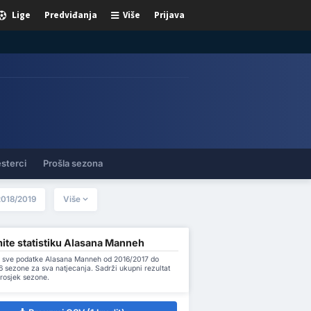
Lige
Predviđanja
Više
Prijava
sterci
Prošla sezona
2018/2019
Više
ite statistiku Alasana Manneh
 sve podatke Alasana Manneh od 2016/2017 do
 sezone za sva natjecanja. Sadrži ukupni rezultat
prosjek sezone.