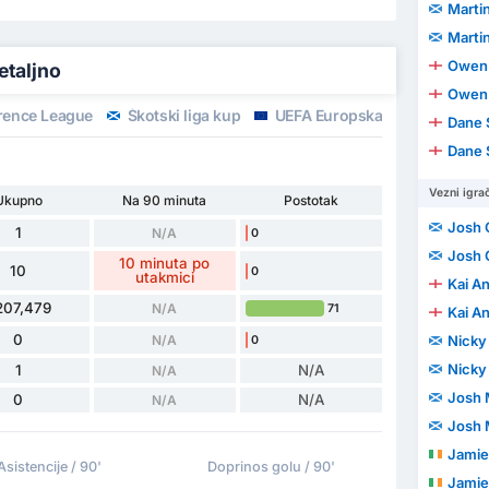
Marti
Marti
Owen 
etaljno
Owen 
rence League
Škotski liga kup
UEFA Europska liga
WC Qua
Dane 
Dane 
Vezni igrač
Ukupno
Na 90 minuta
Postotak
Josh 
1
N/A
0
Josh 
10 minuta po
10
0
utakmici
Kai A
207,479
N/A
71
Kai A
0
N/A
Nicky
0
Nicky
1
N/A
N/A
Josh 
0
N/A
N/A
Josh 
Jamie
Asistencije / 90'
Doprinos golu / 90'
Jamie