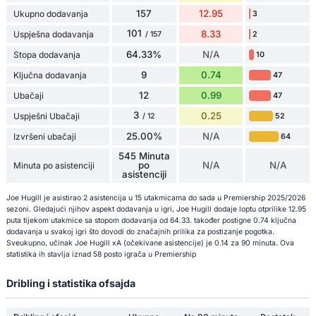
157
12.95
Ukupno dodavanja
3
101
8.33
Uspješna dodavanja
2
/ 157
64.33%
N/A
Stopa dodavanja
10
9
0.74
Ključna dodavanja
47
12
0.99
Ubačaji
47
3
0.25
Uspješni Ubačaji
52
/ 12
25.00%
N/A
Izvršeni ubačaji
64
545 Minuta
po
N/A
N/A
Minuta po asistenciji
asistenciji
Joe Hugill je asistirao 2 asistencija u 15 utakmicama do sada u Premiership 2025/2026
sezoni. Gledajući njihov aspekt dodavanja u igri, Joe Hugill dodaje loptu otprilike 12.95
puta tijekom utakmice sa stopom dodavanja od 64.33. također postigne 0.74 ključna
dodavanja u svakoj igri što dovodi do značajnih prilika za postizanje pogotka.
Sveukupno, učinak Joe Hugill xA (očekivane asistencije) je 0.14 za 90 minuta. Ova
statistika ih stavlja iznad 58 posto igrača u Premiership
Dribling i statistika ofsajda