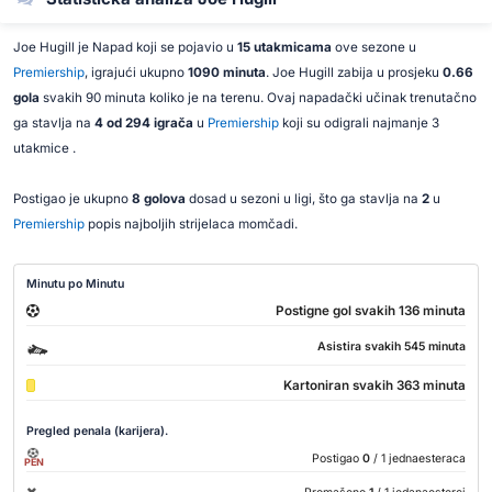
Joe Hugill je Napad koji se pojavio u
15 utakmicama
ove sezone u
Premiership
, igrajući ukupno
1090 minuta
. Joe Hugill zabija u prosjeku
0.66
gola
svakih 90 minuta koliko je na terenu. Ovaj napadački učinak trenutačno
ga stavlja na
4 od 294 igrača
u
Premiership
koji su odigrali najmanje 3
utakmice .
Postigao je ukupno
8 golova
dosad u sezoni u ligi, što ga stavlja na
2
u
Premiership
popis najboljih strijelaca momčadi.
Minutu po Minutu
Postigne gol svakih 136 minuta
Asistira svakih 545 minuta
Kartoniran svakih 363 minuta
Pregled penala (karijera).
Postigao
0
/ 1 jednaesteraca
PEN