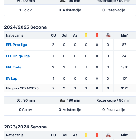
/ 90 min
/ 90 min
Rezervacije / 90 min
1
Golovi
0
Asistencije
0
Rezervacije
2024/2025 Sezona
Natjecanje
OU
Gol
As
Min'
PEN
EFL Prva liga
2
0
0
0
0
0
87'
EFL Druga liga
1
0
0
0
0
0
24'
EFL Trofej
3
2
1
1
0
0
186'
FA kup
1
0
0
0
0
0
15'
Ukupno 2024/2025
7
2
1
1
0
0
312'
/ 90 min
/ 90 min
Rezervacije / 90 min
0
Golovi
0
Asistencije
0
Rezervacije
2023/2024 Sezona
Natjecanje
OU
Gol
As
Min'
PEN