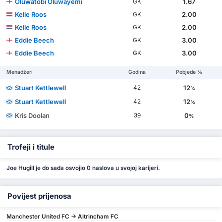
Oluwatobi Oluwayemi
1.67
GK
Kelle Roos
2.00
GK
Kelle Roos
2.00
GK
Eddie Beech
3.00
GK
Eddie Beech
3.00
GK
Menadžeri
Godina
Pobjede %
Stuart Kettlewell
12
42
%
Stuart Kettlewell
12
42
%
Kris Doolan
0
39
%
Trofeji i titule
Joe Hugill je do sada osvojio 0 naslova u svojoj karijeri.
Povijest prijenosa
Manchester United FC -> Altrincham FC