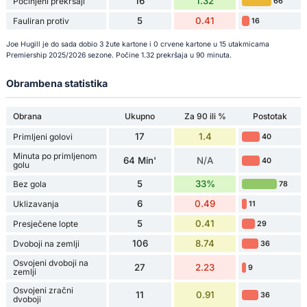
16
1.32
Počinjeni prekršaji
66
5
0.41
Fauliran protiv
16
Joe Hugill je do sada dobio 3 žute kartone i 0 crvene kartone u 15 utakmicama
Premiership 2025/2026 sezone. Počine 1.32 prekršaja u 90 minuta.
Obrambena statistika
Obrana
Ukupno
Za 90 ili %
Postotak
17
1.4
Primljeni golovi
40
Minuta po primljenom
64 Min'
N/A
40
golu
5
33%
Bez gola
78
6
0.49
Uklizavanja
11
5
0.41
Presječene lopte
29
106
8.74
Dvoboji na zemlji
36
Osvojeni dvoboji na
27
2.23
9
zemlji
Osvojeni zračni
11
0.91
36
dvoboji