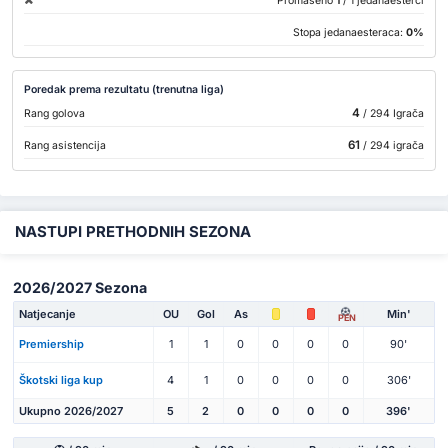
Promašeno
1
/ 1 jedanaesterci
Stopa jedanaesteraca:
0%
Poredak prema rezultatu (trenutna liga)
4
Rang golova
/ 294 Igrača
61
Rang asistencija
/ 294 igrača
NASTUPI PRETHODNIH SEZONA
2026/2027 Sezona
Natjecanje
OU
Gol
As
Min'
PEN
Premiership
1
1
0
0
0
0
90'
Škotski liga kup
4
1
0
0
0
0
306'
Ukupno 2026/2027
5
2
0
0
0
0
396'