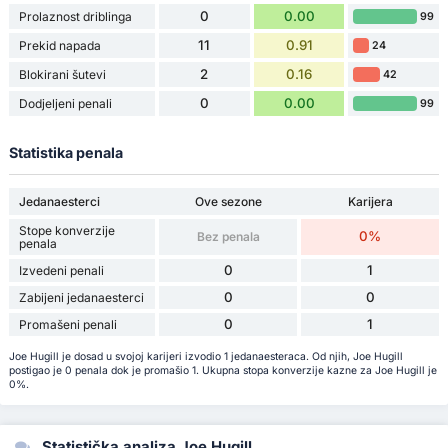
0
0.00
Prolaznost driblinga
99
11
0.91
Prekid napada
24
2
0.16
Blokirani šutevi
42
0
0.00
Dodjeljeni penali
99
Statistika penala
Jedanaesterci
Ove sezone
Karijera
Stope konverzije
0%
Bez penala
penala
0
1
Izvedeni penali
0
0
Zabijeni jedanaesterci
0
1
Promašeni penali
Joe Hugill je dosad u svojoj karijeri izvodio 1 jedanaesteraca. Od njih, Joe Hugill
postigao je 0 penala dok je promašio 1. Ukupna stopa konverzije kazne za Joe Hugill je
0%.
Statistička analiza Joe Hugill