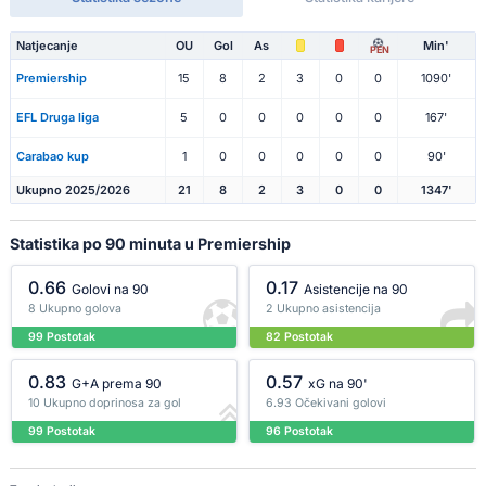
Natjecanje
OU
Gol
As
Min'
PEN
Premiership
15
8
2
3
0
0
1090'
EFL Druga liga
5
0
0
0
0
0
167'
Carabao kup
1
0
0
0
0
0
90'
Ukupno 2025/2026
21
8
2
3
0
0
1347'
Statistika po 90 minuta u Premiership
0.66
0.17
Golovi na 90
Asistencije na 90
8 Ukupno golova
2 Ukupno asistencija
99 Postotak
82 Postotak
0.83
0.57
G+A prema 90
xG na 90'
10 Ukupno doprinosa za gol
6.93 Očekivani golovi
99 Postotak
96 Postotak