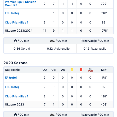
Premier liga 2 Division
9
7
1
1
0
0
729'
One U23
EFL Trofej
3
1
0
0
0
0
261'
Club Friendlies 1
2
1
0
0
0
0
88'
Ukupno 2023/2024
14
9
1
1
0
0
1078'
/ 90 min
/ 90 min
Rezervacije / 90 min
0.86
Golovi
0.12
Asistencije
0.12
Rezervacije
2023 Sezona
Natjecanje
OU
Gol
As
Min'
PEN
FA trofej
2
0
0
0
0
0
178'
EFL Trofej
2
0
0
0
0
0
92'
Club Friendlies 1
3
1
0
0
0
0
138'
Ukupno 2023
7
1
0
0
0
0
408'
/ 90 min
/ 90 min
Rezervacije / 90 min