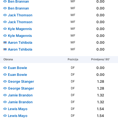
Ben Brannan
0.00
MF
Ben Brannan
0.00
MF
Jack Thomson
0.00
MF
Jack Thomson
0.00
MF
Kyle Magennis
0.00
MF
Kyle Magennis
0.00
MF
Aaron Tshibola
0.00
MF
Aaron Tshibola
0.00
MF
Obrana
Pozicija
Primljeno/ 90'
Euan Bowie
0.00
DF
Euan Bowie
0.00
DF
George Stanger
1.28
DF
George Stanger
1.28
DF
Jamie Brandon
1.32
DF
Jamie Brandon
1.32
DF
Lewis Mayo
1.54
DF
Lewis Mayo
1.54
DF