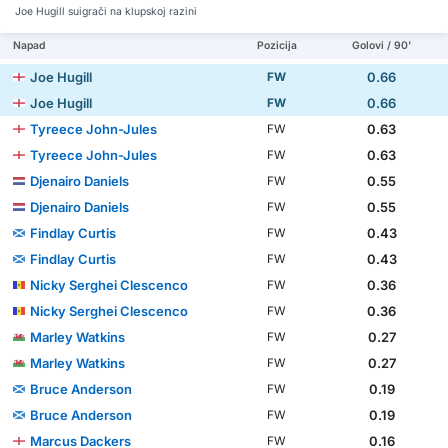
Joe Hugill suigrači na klupskoj razini
Napad
Pozicija
Golovi / 90'
Joe Hugill
0.66
FW
Joe Hugill
0.66
FW
Tyreece John-Jules
0.63
FW
Tyreece John-Jules
0.63
FW
Djenairo Daniels
0.55
FW
Djenairo Daniels
0.55
FW
Findlay Curtis
0.43
FW
Findlay Curtis
0.43
FW
Nicky Serghei Clescenco
0.36
FW
Nicky Serghei Clescenco
0.36
FW
Marley Watkins
0.27
FW
Marley Watkins
0.27
FW
Bruce Anderson
0.19
FW
Bruce Anderson
0.19
FW
Marcus Dackers
0.16
FW