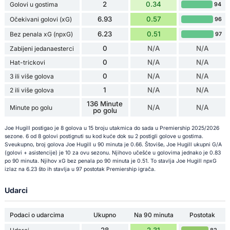
2
0.34
Golovi u gostima
94
6.93
0.57
Očekivani golovi (xG)
96
6.23
0.51
Bez penala xG (npxG)
97
0
N/A
N/A
Zabijeni jedanaesterci
0
N/A
N/A
Hat-trickovi
0
N/A
N/A
3 ili više golova
1
N/A
N/A
2 ili više golova
136 Minute
N/A
N/A
Minute po golu
po golu
Joe Hugill postigao je 8 golova u 15 broju utakmica do sada u Premiership 2025/2026
sezone. 6 od 8 golovi postignuti su kod kuće dok su 2 postigli golove u gostima.
Sveukupno, broj golova Joe Hugill u 90 minuta je 0.66. Štoviše, Joe Hugill ukupni G/A
(golovi + asistencije) je 10 za ovu sezonu. Njihovo učešće u golovima jednako je 0.83
po 90 minuta. Njihov xG bez penala po 90 minuta je 0.51. To stavlja Joe Hugill npxG
izlaz na 6.23 što ih stavlja u 97 postotak Premiership igrača.
Udarci
Podaci o udarcima
Ukupno
Na 90 minuta
Postotak