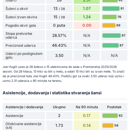
28
2.31
Udarci
82
13
1.07
Šutevi u okvir
91
/ 28
15
1.24
Šutevi izvan okvira
76
/ 28
0 puta
0.00
Pogodio okvir gola
69
Stopa pretvorbe
28.57%
N/A
97
udarca
46.43%
N/A
Preciznost udarca
87
Udarci po postignutom
3.50
N/A
N/A
golu
Joe Hugill uzeo je 28 šuteva u 15 utakmicama do sada u Premiership 2025/2026
sezoni. Od 28 hitaca, 13 hitci su bili u metu, a ostali 15 hici bili su izvan mete. To znači
da je preciznost šuta Joe Hugill 46.43%. Postižu gol za svaki 3.50 udarac koji uzmu i
uzmu 2.31 udaraca u 90 minuta na terenu.
Asistencije, dodavanja i statistika stvaranja šansi
Asistencije i dodavanja
Ukupno
Na 90 minuta
Postotak
2
0.17
Asistencije
82
Očekivane asistencije
1.73
0.14
58
(xA)