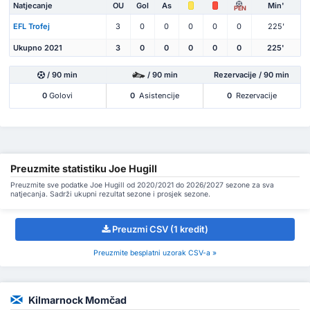
Natjecanje
OU
Gol
As
Min'
PEN
EFL Trofej
3
0
0
0
0
0
225'
Ukupno 2021
3
0
0
0
0
0
225'
/ 90 min
/ 90 min
Rezervacije / 90 min
0
Golovi
0
Asistencije
0
Rezervacije
Preuzmite statistiku Joe Hugill
Preuzmite sve podatke Joe Hugill od 2020/2021 do 2026/2027 sezone za sva
natjecanja. Sadrži ukupni rezultat sezone i prosjek sezone.
Preuzmi CSV (1 kredit)
Preuzmite besplatni uzorak CSV-a »
Kilmarnock Momčad