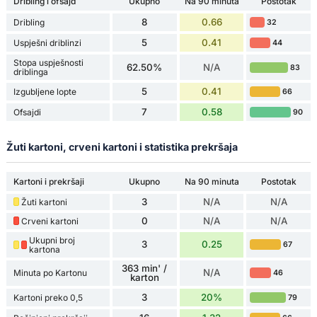
Dribling i ofsajd
Ukupno
Na 90 minuta
Postotak
8
0.66
Dribling
32
5
0.41
Uspješni driblinzi
44
Stopa uspješnosti
62.50%
N/A
83
driblinga
5
0.41
Izgubljene lopte
66
7
0.58
Ofsajdi
90
Žuti kartoni, crveni kartoni i statistika prekršaja
Kartoni i prekršaji
Ukupno
Na 90 minuta
Postotak
3
N/A
N/A
Žuti kartoni
0
N/A
N/A
Crveni kartoni
Ukupni broj
3
0.25
67
kartona
363 min' /
N/A
Minuta po Kartonu
46
karton
3
20%
Kartoni preko 0,5
79