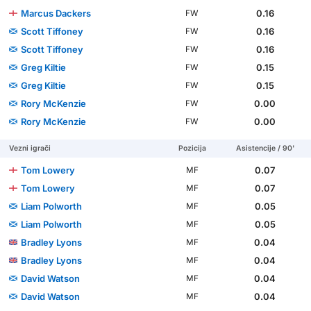
Marcus Dackers
0.16
FW
Scott Tiffoney
0.16
FW
Scott Tiffoney
0.16
FW
Greg Kiltie
0.15
FW
Greg Kiltie
0.15
FW
Rory McKenzie
0.00
FW
Rory McKenzie
0.00
FW
Vezni igrači
Pozicija
Asistencije / 90'
Tom Lowery
0.07
MF
Tom Lowery
0.07
MF
Liam Polworth
0.05
MF
Liam Polworth
0.05
MF
Bradley Lyons
0.04
MF
Bradley Lyons
0.04
MF
David Watson
0.04
MF
David Watson
0.04
MF