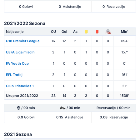
0
Golovi
0
Asistencije
0
Rezervacije
2021/2022 Sezona
Natjecanje
OU
Gol
As
Min'
PEN
U18 Premier League
16
12
2
1
0
0
1194'
UEFA Liga mladih
3
1
0
1
0
0
157'
FA Youth Cup
1
0
0
0
0
0
0'
EFL Trofej
2
1
0
0
0
0
161'
Club Friendlies 1
1
0
0
0
0
0
27'
Ukupno 2021/2022
23
14
2
2
0
0
1539'
/ 90 min
/ 90 min
Rezervacije / 90 min
0.9
Golovi
0.15
Asistencije
0.08
Rezervacije
2021 Sezona