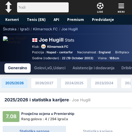
LIGE
MENI
Korneri
Tenis (EN)
API
Premium
Predviđanje
Škotska
/
Igrači
/
Kilmarnock FC
/
Joe Hugill
Joe Hugill
Stats
Klub :
Kilmarnock FC
Pozicija :
Napad - centarfor
Nacionalnost :
England
Birthplace 
Godine (rođendan) :
22 (19 October 2003)
Visina :
188cm
Generalno
Golovi,xG,Udarci
Asistencije i dodavanja
Dribli
2025/2026
2026/2027
2024/2025
2023/2024
202
2025/2026 i statistika karijere
- Joe Hugill
Prosječna ocjena u Premiership
7.08
Rang golova : 4 / 294 Igrača
Statistika sezone
Statistika karijere