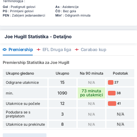
Terminologija :
Gol
: Postignuti golovi
As
: Asistencije
PG
: Primljeni golovi
ČO
: Bez gola
PEN
: Zabijeni jedanaesterci
Min'
: Odigranih minuta
Joe Hugill Statistika - Detaljno
Premiership
EFL Druga liga
Carabao kup
Premiership Statistika za Joe Hugill
Ukupno gledano
Ukupno
Na 90 minuta
Postotak
15
Odigrane utakmice
N/A
27
73 minuta
1090
min.
38
po utakmici
12
Utakmice su počele
N/A
41
Podudara se s
3
N/A
N/A
pretplatom
8
N/A
Utakmice su prekinute
N/A