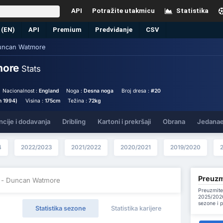
API
Potražite utakmicu
Statistika
 (EN)
API
Premium
Predviđanje
CSV
uncan Watmore
more
Stats
Nacionalnost :
England
Noga :
Desna noga
Broj dresa :
#20
h 1994)
Visina :
175cm
Težina :
72kg
ncije i dodavanja
Dribling
Kartoni i prekršaji
Obrana
Jedanae
4
2022/2023
2021/2022
2020/2021
2019/2020
Preuzm
- Duncan Watmore
Preuzmite
2025/2026
sezone i 
Statistika sezone
Statistika karijere