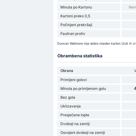
Minuta po Kartonu
Nem
Kartoni preko 0,5
Počinjeni prekršaji
Fauliran protiv
Duncan Watmore nije dobio nijedan karton (žuti ili c
Obrambena statistika
Obrana
Primljeni golovi
4
Minuta po primljenom golu
Bez gola
Uklizavanja
Presječene lopte
Dvoboji na zemlji
Osvojeni dvoboji na zemlji