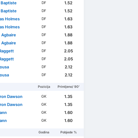
 Baptiste
1.52
DF
 Baptiste
1.52
DF
as Holmes
1.63
DF
as Holmes
1.63
DF
 Agbaire
1.88
DF
 Agbaire
1.88
DF
Raggett
2.05
DF
Raggett
2.05
DF
Sousa
2.12
DF
Sousa
2.12
DF
Pozicija
Primljeno/ 90'
ron Dawson
1.35
GK
ron Dawson
1.35
GK
ann
1.60
GK
ann
1.60
GK
Godina
Pobjede %