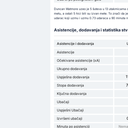
Duncan Watmore uzeo je 5 šuteva u 13 utakmicama do 
metu, a ostali 5 hici bili su izvan mete. To znači d
udarac koji uzmu i uzmu 0.73 udaraca u 90 minuta n
Asistencije, dodavanja i statistika st
Asistencije i dodavanja
Asistencije
Očekivane asistencije (xA)
Ukupno dodavanja
1
Uspješna dodavanja
Stopa dodavanja
Ključna dodavanja
Ubačaji
Uspješni Ubačaji
Izvršeni ubačaji
Minuta po asistenciji
Nema 