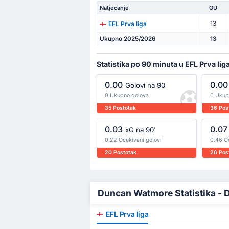
Natjecanje
OU
13
EFL Prva liga
Ukupno 2025/2026
13
Statistika po 90 minuta u EFL Prva lig
0.00
0.00
Golovi na 90
0 Ukupno golova
0 Ukup
35 Postotak
36 Pos
0.03
0.07
xG na 90'
0.22 Očekivani golovi
0.46 O
20 Postotak
26 Pos
Duncan Watmore Statistika - D
EFL Prva liga