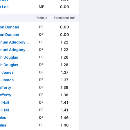
 Lee
0.00
MF
Pozicija
Primljeno/ 90'
son Duncan
0.00
DF
son Duncan
0.00
DF
uel Adegboyega
1.22
DF
uel Adegboyega
1.22
DF
h Douglas
1.26
DF
h Douglas
1.26
DF
e James
1.37
DF
e James
1.37
DF
afferty
1.38
DF
afferty
1.38
DF
 Hall
1.41
DF
 Hall
1.41
DF
ules
1.46
DF
ules
1.46
DF