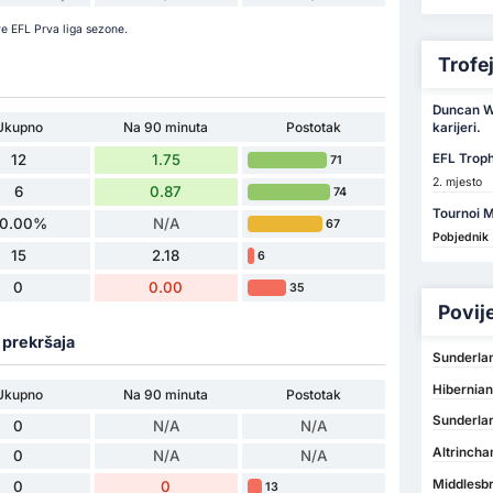
e EFL Prva liga sezone.
Trofeji
Duncan Wa
Ukupno
Na 90 minuta
Postotak
karijeri.
12
1.75
EFL Trop
71
2. mjesto
6
0.87
74
Tournoi M
0.00%
N/A
67
Pobjednik
15
2.18
6
0
0.00
35
Povij
a prekršaja
Sunderla
Hibernia
Ukupno
Na 90 minuta
Postotak
Sunderla
0
N/A
N/A
Altrinch
0
N/A
N/A
Middlesbr
0
0
13