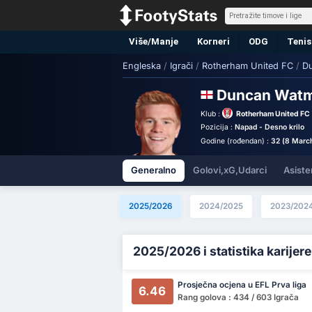
Više/Manje
Korneri
ODG
Tenis
Engleska
/
Igrači
/
Rotherham United FC
/
D
Duncan Wat
Klub :
Rotherham United FC
Pozicija :
Napad - Desno krilo
Godine (rođendan) :
32 (8 Marc
Generalno
Golovi,xG,Udarci
Asiste
2025/2026
2024/2025
2023/202
2025/2026 i statistika karijere
Prosječna ocjena u EFL Prva liga
6.46
Rang golova : 434 / 603 Igrača