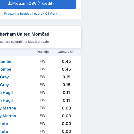
Preuzmi CSV (1 kredit)
Preuzmite besplatni uzorak CSV-a »
therham United Momčad
tmore suigrači na klupskoj razini
Pozicija
Golovi / 90'
Nombe
0.45
FW
Nombe
0.45
FW
 Gray
0.15
FW
 Gray
0.15
FW
 Hugill
0.11
FW
 Hugill
0.11
FW
ny Martha
0.03
FW
ny Martha
0.03
FW
Etete
0.00
FW
Etete
0.00
FW