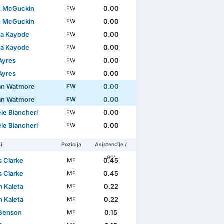
n McGuckin
0.00
FW
n McGuckin
0.00
FW
a Kayode
0.00
FW
a Kayode
0.00
FW
Ayres
0.00
FW
Ayres
0.00
FW
an Watmore
0.00
FW
an Watmore
0.00
FW
le Biancheri
0.00
FW
le Biancheri
0.00
FW
i
Pozicija
Asistencije /
90'
 Clarke
0.45
MF
 Clarke
0.45
MF
n Kaleta
0.22
MF
n Kaleta
0.22
MF
Benson
0.15
MF