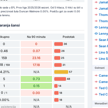
Jamal
sada u EFL Prva liga 2025/2026 sezoni. Od 5 hitaca, 0 hitci su bili u
Jamal
a je preciznost šuta Duncan Watmore 0.00%. Postižu gol za svaki 0.00
Thom
a terenu.
Thom
varanja šansi
Lenny
Lenny
Ukupno
Na 90 minuta
Postotak
Sean 
0
0
36
Sean 
0.46
0.07
26
Lino 
159
23.16
25
Lino 
18
17.18
31
/ 159
Golmani
74.21%
N/A
57
Came
5
0.73
48
Came
1
0.15
14
Ted C
0
0.00
18
/ 1
Ted C
0.00%
N/A
18
Menadžeri
N/A
N/A
asistencija