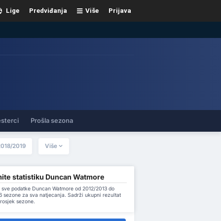
Lige
Predviđanja
Više
Prijava
sterci
Prošla sezona
2018/2019
Više
ite statistiku Duncan Watmore
 sve podatke Duncan Watmore od 2012/2013 do
 sezone za sva natjecanja. Sadrži ukupni rezultat
prosjek sezone.