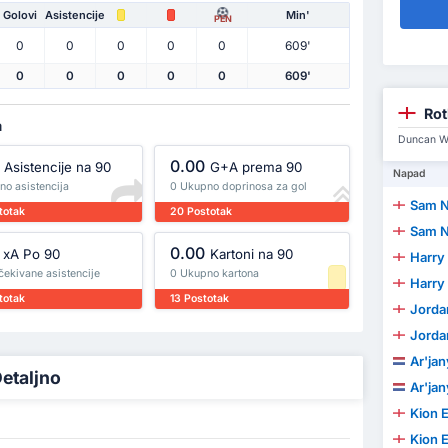
Golovi
Asistencije
Min'
PEN
0
0
0
0
0
609'
0
0
0
0
0
609'
Ro
a
Duncan Wa
0.00
Asistencije na 90
G+A prema 90
Napad
no asistencija
0 Ukupno doprinosa za gol
Sam 
totak
20 Postotak
Sam 
0.00
xA Po 90
Kartoni na 90
Harry
čekivane asistencije
0 Ukupno kartona
Harry
totak
13 Postotak
Jordan
Jordan
Ar'ja
etaljno
Ar'ja
Kion 
Kion 