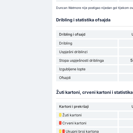
Duncan Watmore nije postigao nijedan gol tijekom ov
Dribling i statistika ofsajda
Dribling i ofsajd
Dribling
Uspješni driblinzi
5
Stopa uspješnosti driblinga
Izgubljene lopte
Ofsajdi
Žuti kartoni, crveni kartoni i statistik
Kartoni i prekršaji
Žuti kartoni
Crveni kartoni
Ukupni broj kartona