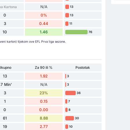
N/A
a Kartona
13
0
0%
13
3
0.44
11
10
1.46
76
rveni karton) tijekom ove EFL Prva liga sezone.
Ukupno
Za 90 ili %
Postotak
13
1.92
3
7 Min'
N/A
3
3
23%
36
1
0.15
7
0
0.00
8
61
8.88
30
19
2.77
10