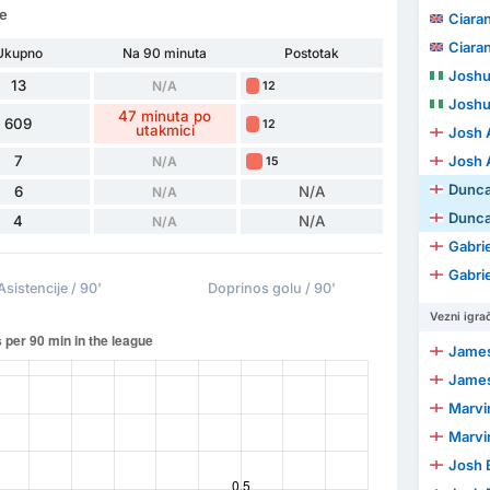
re
Ciara
Ciara
Ukupno
Na 90 minuta
Postotak
Joshu
13
N/A
12
Joshu
47 minuta po
609
12
utakmici
Josh 
7
Josh 
N/A
15
Dunc
6
N/A
N/A
Dunc
4
N/A
N/A
Gabrie
Gabrie
Asistencije / 90'
Doprinos golu / 90'
Vezni igrač
James
James
Marvi
Marvi
Josh 