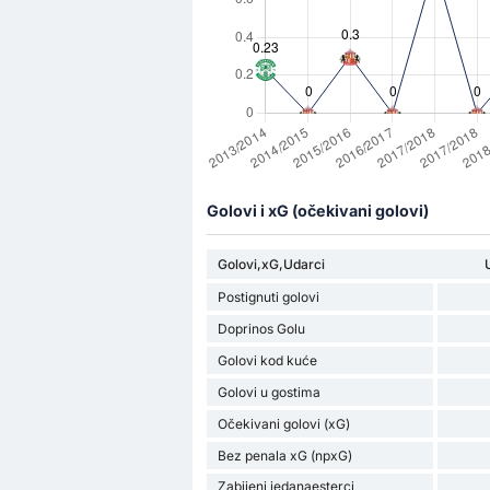
Golovi i xG (očekivani golovi)
Golovi,xG,Udarci
Postignuti golovi
Doprinos Golu
Golovi kod kuće
Golovi u gostima
Očekivani golovi (xG)
Bez penala xG (npxG)
Zabijeni jedanaesterci