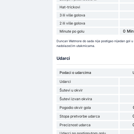
Hat-trickovi
3 ili više golova
2 ili više golova
0 Min
Minute po golu
Duncan Watmore do sada nije postigao nijedan gol u 
nadolazećim utakmicama.
Udarci
Podaci o udarcima
Udarci
Šutevi u okvir
Šutevi izvan okvira
Pogodio okvir gola
Stopa pretvorbe udarca
Preciznost udarca
Udarci po postignutom golu