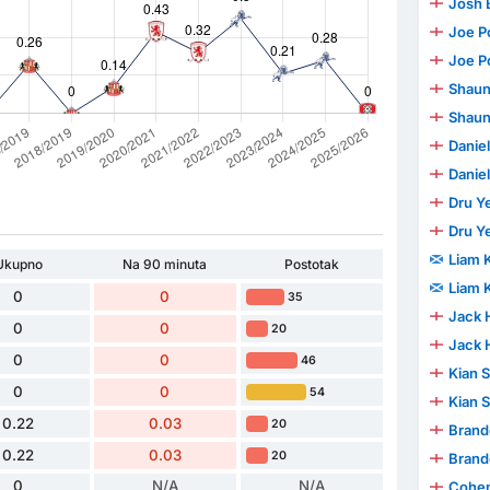
Josh 
Joe P
Joe P
Shaun
Shaun
Danie
Danie
Dru Y
Dru Y
Liam K
Ukupno
Na 90 minuta
Postotak
Liam K
0
0
35
Jack 
0
0
20
Jack 
0
0
46
Kian 
0
0
54
Kian 
0.22
0.03
20
Brand
0.22
0.03
20
Brand
0
N/A
N/A
Cohen