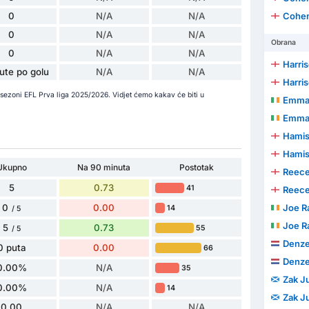
0
N/A
N/A
Cohen
0
N/A
N/A
Obrana
0
N/A
N/A
Harri
ute po golu
N/A
N/A
Harri
sezoni EFL Prva liga 2025/2026. Vidjet ćemo kakav će biti u
Emman
Emman
Hamis
Hamis
Ukupno
Na 90 minuta
Postotak
Reec
5
0.73
41
Reec
0
0.00
Joe R
14
/ 5
Joe R
5
0.73
55
/ 5
Denzel
0 puta
0.00
66
Denzel
0.00%
N/A
35
Zak J
0.00%
N/A
14
Zak J
0.00
N/A
N/A