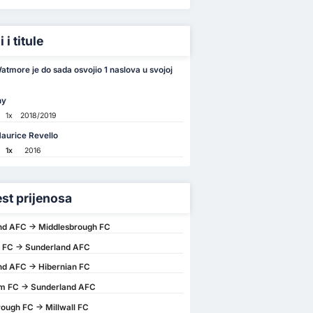
 i titule
tmore je do sada osvojio 1 naslova u svojoj
hy
1x
2018/2019
aurice Revello
1x
2016
est prijenosa
nd AFC -> Middlesbrough FC
n FC -> Sunderland AFC
nd AFC -> Hibernian FC
am FC -> Sunderland AFC
ough FC -> Millwall FC