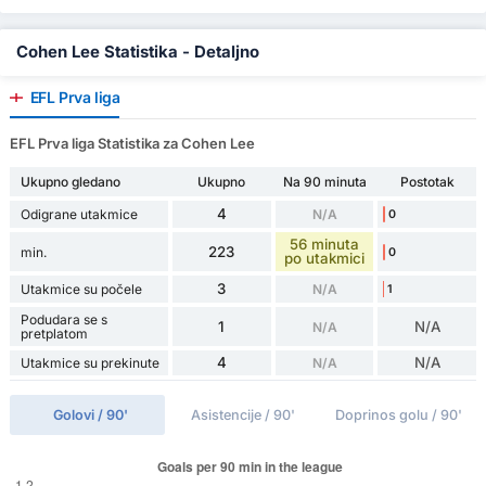
Cohen Lee Statistika - Detaljno
EFL Prva liga
EFL Prva liga Statistika za Cohen Lee
Ukupno gledano
Ukupno
Na 90 minuta
Postotak
4
Odigrane utakmice
N/A
0
56 minuta
223
min.
0
po utakmici
3
Utakmice su počele
N/A
1
Podudara se s
1
N/A
N/A
pretplatom
4
N/A
Utakmice su prekinute
N/A
Golovi / 90'
Asistencije / 90'
Doprinos golu / 90'