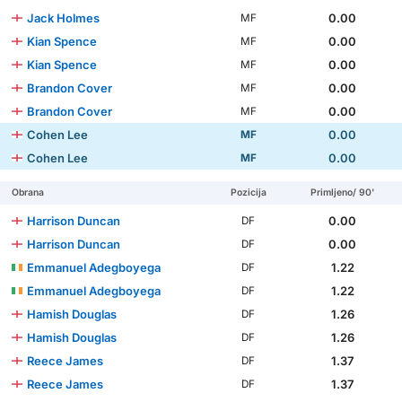
Jack Holmes
0.00
MF
Kian Spence
0.00
MF
Kian Spence
0.00
MF
Brandon Cover
0.00
MF
Brandon Cover
0.00
MF
Cohen Lee
0.00
MF
Cohen Lee
0.00
MF
Obrana
Pozicija
Primljeno/ 90'
Harrison Duncan
0.00
DF
Harrison Duncan
0.00
DF
Emmanuel Adegboyega
1.22
DF
Emmanuel Adegboyega
1.22
DF
Hamish Douglas
1.26
DF
Hamish Douglas
1.26
DF
Reece James
1.37
DF
Reece James
1.37
DF