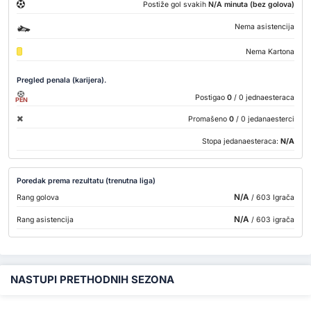
Postiže gol svakih
N/A minuta (bez golova)
Nema asistencija
Nema Kartona
Pregled penala (karijera).
Postigao
0
/ 0 jednaesteraca
PEN
Promašeno
0
/ 0 jedanaesterci
Stopa jedanaesteraca:
N/A
Poredak prema rezultatu (trenutna liga)
N/A
Rang golova
/ 603 Igrača
N/A
Rang asistencija
/ 603 igrača
NASTUPI PRETHODNIH SEZONA