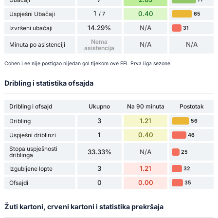
1
0.40
Uspješni Ubačaji
65
/ 7
14.29%
N/A
Izvršeni ubačaji
31
Nema
N/A
N/A
Minuta po asistenciji
asistencija
Cohen Lee nije postigao nijedan gol tijekom ove EFL Prva liga sezone.
Dribling i statistika ofsajda
Dribling i ofsajd
Ukupno
Na 90 minuta
Postotak
3
1.21
Dribling
56
1
0.40
Uspješni driblinzi
46
Stopa uspješnosti
33.33%
N/A
25
driblinga
3
1.21
Izgubljene lopte
32
0
0.00
Ofsajdi
35
Žuti kartoni, crveni kartoni i statistika prekršaja