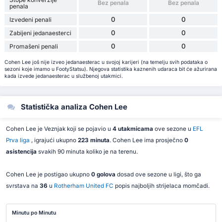
Bez penala
Bez penala
penala
0
0
Izvedeni penali
0
0
Zabijeni jedanaesterci
0
0
Promašeni penali
Cohen Lee još nije izveo jedanaesterac u svojoj karijeri (na temelju svih podataka o
sezoni koje imamo u FootyStatsu). Njegova statistika kaznenih udaraca bit će ažurirana
kada izvede jedanaesterac u službenoj utakmici.
Statistička analiza Cohen Lee
Cohen Lee je Veznjak koji se pojavio u
4 utakmicama
ove sezone u
EFL
Prva liga
, igrajući ukupno
223 minuta
. Cohen Lee ima prosječno
0
asistencija
svakih 90 minuta koliko je na terenu.
Cohen Lee je postigao ukupno
0 golova
dosad ove sezone u ligi, što ga
svrstava na
36
u
Rotherham United FC
popis najboljih strijelaca momčadi.
Minutu po Minutu