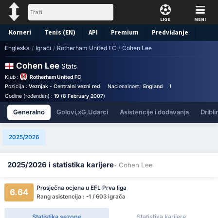
LIGE
MENI
Korneri
Tenis (EN)
API
Premium
Predviđanje
Engleska
/
Igrači
/
Rotherham United FC
/
Cohen Lee
Cohen Lee
Stats
Klub :
Rotherham United FC
Pozicija :
Veznjak - Centralni vezni red
Nacionalnost :
England
Birthplace :
England
Godine (rođendan) :
19 (8 February 2007)
Generalno
Golovi,xG,Udarci
Asistencije i dodavanja
Dribli
2025/2026
2025/2026 i statistika karijere
- Cohen Lee
Prosječna ocjena u EFL Prva liga
6.64
Rang asistencija : -1 / 603 igrača
Statistika sezone
Statistika karijere