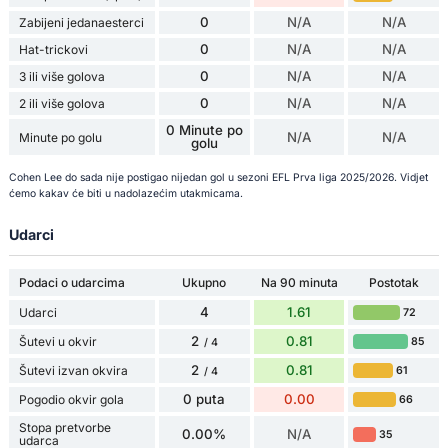
0
N/A
N/A
Zabijeni jedanaesterci
0
N/A
N/A
Hat-trickovi
0
N/A
N/A
3 ili više golova
0
N/A
N/A
2 ili više golova
0 Minute po
N/A
N/A
Minute po golu
golu
Cohen Lee do sada nije postigao nijedan gol u sezoni EFL Prva liga 2025/2026. Vidjet
ćemo kakav će biti u nadolazećim utakmicama.
Udarci
Podaci o udarcima
Ukupno
Na 90 minuta
Postotak
4
1.61
Udarci
72
2
0.81
Šutevi u okvir
85
/ 4
2
0.81
Šutevi izvan okvira
61
/ 4
0 puta
0.00
Pogodio okvir gola
66
Stopa pretvorbe
0.00%
N/A
35
udarca