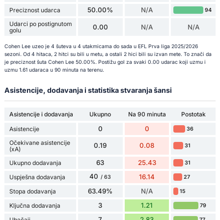
50.00%
N/A
Preciznost udarca
94
Udarci po postignutom
0.00
N/A
N/A
golu
Cohen Lee uzeo je 4 šuteva u 4 utakmicama do sada u EFL Prva liga 2025/2026
sezoni. Od 4 hitaca, 2 hitci su bili u metu, a ostali 2 hici bili su izvan mete. To znači da
je preciznost šuta Cohen Lee 50.00%. Postižu gol za svaki 0.00 udarac koji uzmu i
uzmu 1.61 udaraca u 90 minuta na terenu.
Asistencije, dodavanja i statistika stvaranja šansi
Asistencije i dodavanja
Ukupno
Na 90 minuta
Postotak
0
0
Asistencije
36
Očekivane asistencije
0.19
0.08
31
(xA)
63
25.43
Ukupno dodavanja
31
40
16.14
Uspješna dodavanja
27
/ 63
63.49%
N/A
Stopa dodavanja
15
3
1.21
Ključna dodavanja
79
7
2.83
Ubačaji
77