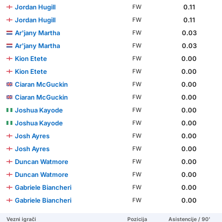
Jordan Hugill
0.11
FW
Jordan Hugill
0.11
FW
Ar'jany Martha
0.03
FW
Ar'jany Martha
0.03
FW
Kion Etete
0.00
FW
Kion Etete
0.00
FW
Ciaran McGuckin
0.00
FW
Ciaran McGuckin
0.00
FW
Joshua Kayode
0.00
FW
Joshua Kayode
0.00
FW
Josh Ayres
0.00
FW
Josh Ayres
0.00
FW
Duncan Watmore
0.00
FW
Duncan Watmore
0.00
FW
Gabriele Biancheri
0.00
FW
Gabriele Biancheri
0.00
FW
Vezni igrači
Pozicija
Asistencije / 90'