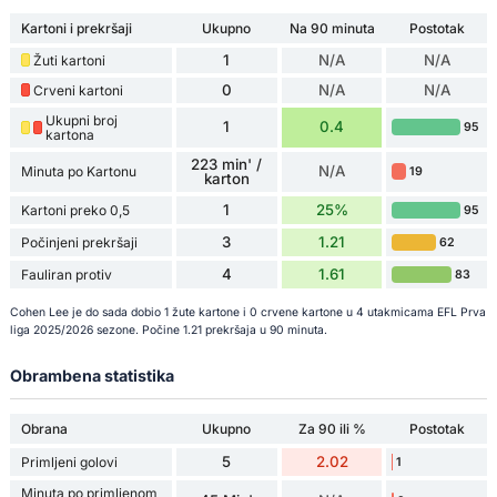
Kartoni i prekršaji
Ukupno
Na 90 minuta
Postotak
1
N/A
N/A
Žuti kartoni
0
N/A
N/A
Crveni kartoni
Ukupni broj
1
0.4
95
kartona
223 min' /
N/A
Minuta po Kartonu
19
karton
1
25%
Kartoni preko 0,5
95
3
1.21
Počinjeni prekršaji
62
4
1.61
Fauliran protiv
83
Cohen Lee je do sada dobio 1 žute kartone i 0 crvene kartone u 4 utakmicama EFL Prva
liga 2025/2026 sezone. Počine 1.21 prekršaja u 90 minuta.
Obrambena statistika
Obrana
Ukupno
Za 90 ili %
Postotak
5
2.02
Primljeni golovi
1
Minuta po primljenom