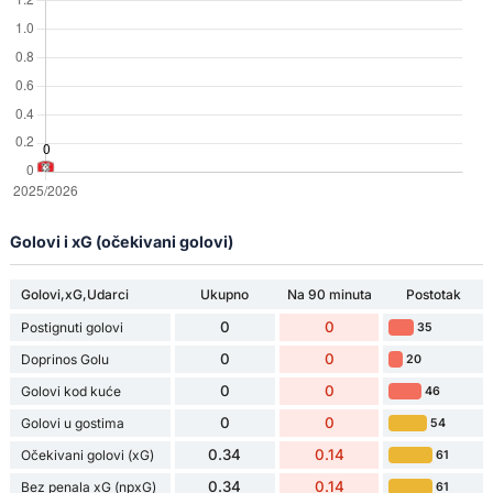
Golovi i xG (očekivani golovi)
Golovi,xG,Udarci
Ukupno
Na 90 minuta
Postotak
0
0
Postignuti golovi
35
0
0
Doprinos Golu
20
0
0
Golovi kod kuće
46
0
0
Golovi u gostima
54
0.34
0.14
Očekivani golovi (xG)
61
0.34
0.14
Bez penala xG (npxG)
61