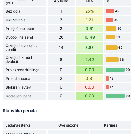
45 Min'
N/A
2
golu
1
25%
Bez gola
45
3
1.21
Uklizavanja
39
2
0.81
Presječene lopte
56
26
10.49
Dvoboji na zemlji
51
Osvojeni dvoboji na
14
5.65
62
zemlji
Osvojeni zračni
6
2.42
68
dvoboji
0
0.00
Prolaznost driblinga
99
2
0.81
Prekid napada
18
0
0.00
Blokirani šutevi
17
0
0.00
Dodjeljeni penali
99
Statistika penala
Jedanaesterci
Ove sezone
Karijera
Stope konverzije