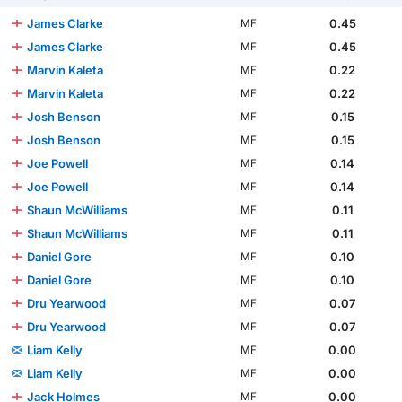
James Clarke
0.45
MF
James Clarke
0.45
MF
Marvin Kaleta
0.22
MF
Marvin Kaleta
0.22
MF
Josh Benson
0.15
MF
Josh Benson
0.15
MF
Joe Powell
0.14
MF
Joe Powell
0.14
MF
Shaun McWilliams
0.11
MF
Shaun McWilliams
0.11
MF
Daniel Gore
0.10
MF
Daniel Gore
0.10
MF
Dru Yearwood
0.07
MF
Dru Yearwood
0.07
MF
Liam Kelly
0.00
MF
Liam Kelly
0.00
MF
Jack Holmes
0.00
MF