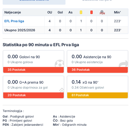
Natjecanje
OU
Gol
As
Min'
PEN
EFL Prva liga
4
0
0
1
0
0
223'
Ukupno 2025/2026
4
0
0
1
0
0
223'
Statistika po 90 minuta u EFL Prva liga
0.00
0.00
Golovi na 90
Asistencije na 90
0 Ukupno golova
0 Ukupno asistencija
35 Postotak
36 Postotak
0.00
0.14
G+A prema 90
xG na 90'
0 Ukupno doprinosa za gol
0.34 Očekivani golovi
20 Postotak
61 Postotak
Terminologija :
Gol
: Postignuti golovi
As
: Asistencije
PG
: Primljeni golovi
ČO
: Bez gola
PEN
: Zabijeni jedanaesterci
Min'
: Odigranih minuta