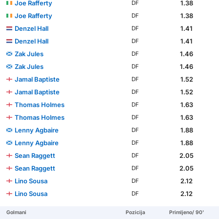
Joe Rafferty
1.38
DF
Joe Rafferty
1.38
DF
Denzel Hall
1.41
DF
Denzel Hall
1.41
DF
Zak Jules
1.46
DF
Zak Jules
1.46
DF
Jamal Baptiste
1.52
DF
Jamal Baptiste
1.52
DF
Thomas Holmes
1.63
DF
Thomas Holmes
1.63
DF
Lenny Agbaire
1.88
DF
Lenny Agbaire
1.88
DF
Sean Raggett
2.05
DF
Sean Raggett
2.05
DF
Lino Sousa
2.12
DF
Lino Sousa
2.12
DF
Golmani
Pozicija
Primljeno/ 90'