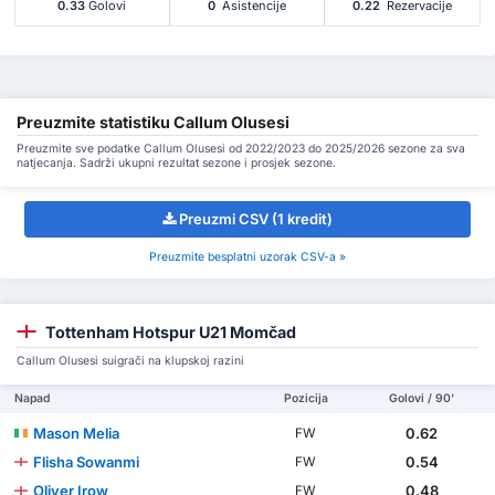
0.33
Golovi
0
Asistencije
0.22
Rezervacije
Preuzmite statistiku Callum Olusesi
Preuzmite sve podatke Callum Olusesi od 2022/2023 do 2025/2026 sezone za sva
natjecanja. Sadrži ukupni rezultat sezone i prosjek sezone.
Preuzmi CSV (1 kredit)
Preuzmite besplatni uzorak CSV-a »
Tottenham Hotspur U21 Momčad
Callum Olusesi suigrači na klupskoj razini
Napad
Pozicija
Golovi / 90'
Mason Melia
0.62
FW
Flisha Sowanmi
0.54
FW
Oliver Irow
0.48
FW