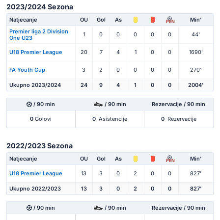
2023/2024 Sezona
Natjecanje
OU
Gol
As
Min'
PEN
Premier liga 2 Division
1
0
0
0
0
0
44'
One U23
U18 Premier League
20
7
4
1
0
0
1690'
FA Youth Cup
3
2
0
0
0
0
270'
Ukupno 2023/2024
24
9
4
1
0
0
2004'
/ 90 min
/ 90 min
Rezervacije / 90 min
0
Golovi
0
Asistencije
0
Rezervacije
2022/2023 Sezona
Natjecanje
OU
Gol
As
Min'
PEN
U18 Premier League
13
3
0
2
0
0
827'
Ukupno 2022/2023
13
3
0
2
0
0
827'
/ 90 min
/ 90 min
Rezervacije / 90 min