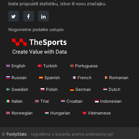
biste propustili statistiku, izbor ili novu značajku.
Nogometne podatke ustupio
English
Turkish
Portuguese
Russian
Spanish
French
Romanian
Swedish
Polish
German
Dutch
Italian
Thai
Croatian
Indonesian
Norwegian
Hungarian
Vietnamese
©
FootyStats
- Izgrađeno s ljubavlju prema prekrasnoj igri