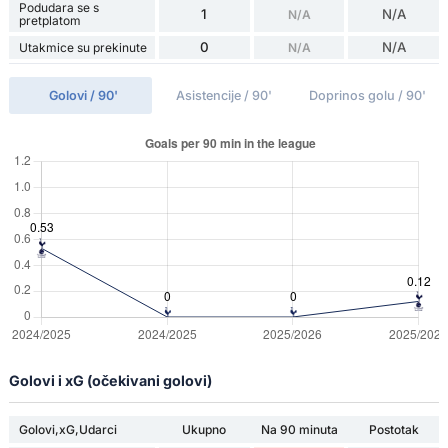
Podudara se s
1
N/A
N/A
pretplatom
0
N/A
Utakmice su prekinute
N/A
Golovi / 90'
Asistencije / 90'
Doprinos golu / 90'
Golovi i xG (očekivani golovi)
Golovi,xG,Udarci
Ukupno
Na 90 minuta
Postotak