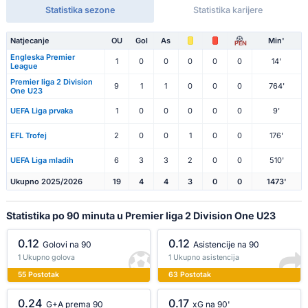
Statistika sezone
Statistika karijere
Natjecanje
OU
Gol
As
Min'
PEN
Engleska Premier
1
0
0
0
0
0
14'
League
Premier liga 2 Division
9
1
1
0
0
0
764'
One U23
UEFA Liga prvaka
1
0
0
0
0
0
9'
EFL Trofej
2
0
0
1
0
0
176'
UEFA Liga mladih
6
3
3
2
0
0
510'
Ukupno 2025/2026
19
4
4
3
0
0
1473'
Statistika po 90 minuta u Premier liga 2 Division One U23
0.12
0.12
Golovi na 90
Asistencije na 90
1 Ukupno golova
1 Ukupno asistencija
55 Postotak
63 Postotak
0.24
0.17
G+A prema 90
xG na 90'