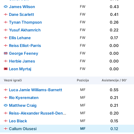
James Wilson
0.43
FW
Dane Scarlett
0.41
FW
Tynan Thompson
0.26
FW
Yusuf Akhamrich
0.22
FW
Ellis Lehane
0.17
FW
Reiss Elliot-Parris
0.00
FW
George Feeney
0.00
FW
Herbie James
0.00
FW
Leon Myrtaj
0.00
FW
Vezni igrači
Pozicija
Asistencije / 90'
Luca Jamie Williams-Barnett
0.55
MF
Rio Kyerematen
0.21
MF
Matthew Craig
0.21
MF
Reiss-Alexander Russell-Denny
0.20
MF
Leo Black
0.15
MF
Callum Olusesi
0.12
MF