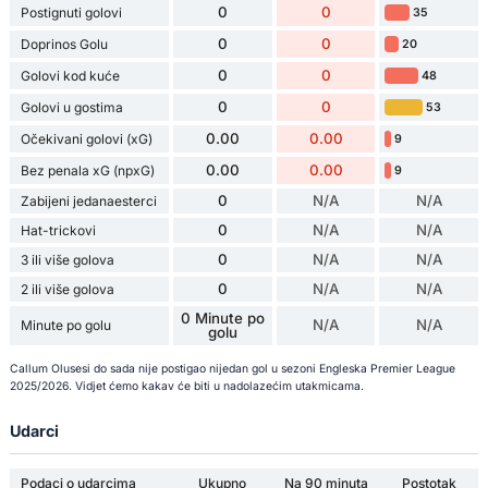
0
0
Postignuti golovi
35
0
0
Doprinos Golu
20
0
0
Golovi kod kuće
48
0
0
Golovi u gostima
53
0.00
0.00
Očekivani golovi (xG)
9
0.00
0.00
Bez penala xG (npxG)
9
0
N/A
N/A
Zabijeni jedanaesterci
0
N/A
N/A
Hat-trickovi
0
N/A
N/A
3 ili više golova
0
N/A
N/A
2 ili više golova
0 Minute po
N/A
N/A
Minute po golu
golu
Callum Olusesi do sada nije postigao nijedan gol u sezoni Engleska Premier League
2025/2026. Vidjet ćemo kakav će biti u nadolazećim utakmicama.
Udarci
Podaci o udarcima
Ukupno
Na 90 minuta
Postotak