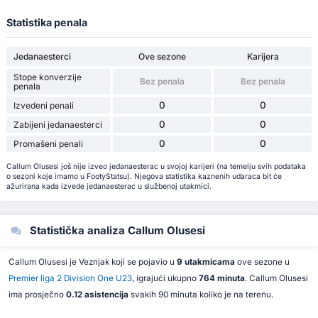
Statistika penala
Jedanaesterci
Ove sezone
Karijera
Stope konverzije
Bez penala
Bez penala
penala
0
0
Izvedeni penali
0
0
Zabijeni jedanaesterci
0
0
Promašeni penali
Callum Olusesi još nije izveo jedanaesterac u svojoj karijeri (na temelju svih podataka
o sezoni koje imamo u FootyStatsu). Njegova statistika kaznenih udaraca bit će
ažurirana kada izvede jedanaesterac u službenoj utakmici.
Statistička analiza Callum Olusesi
Callum Olusesi je Veznjak koji se pojavio u
9 utakmicama
ove sezone u
Premier liga 2 Division One U23
, igrajući ukupno
764 minuta
. Callum Olusesi
ima prosječno
0.12 asistencija
svakih 90 minuta koliko je na terenu.