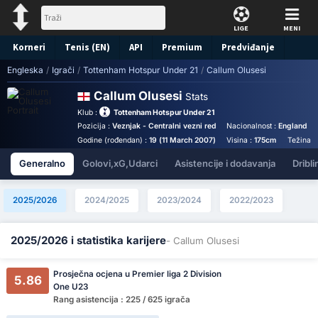
LIGE
MENI
Korneri
Tenis (EN)
API
Premium
Predviđanje
Engleska
/
Igrači
/
Tottenham Hotspur Under 21
/
Callum Olusesi
Callum Olusesi
Stats
Klub :
Tottenham Hotspur Under 21
Pozicija :
Veznjak - Centralni vezni red
Nacionalnost :
England
Godine (rođendan) :
19 (11 March 2007)
Visina :
175cm
Težina :
Generalno
Golovi,xG,Udarci
Asistencije i dodavanja
Dribli
2025/2026
2024/2025
2023/2024
2022/2023
2025/2026 i statistika karijere
- Callum Olusesi
Prosječna ocjena u Premier liga 2 Division
5.86
One U23
Rang asistencija : 225 / 625 igrača