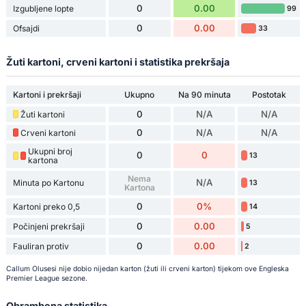
0
0.00
Izgubljene lopte
99
0
0.00
Ofsajdi
33
Žuti kartoni, crveni kartoni i statistika prekršaja
Kartoni i prekršaji
Ukupno
Na 90 minuta
Postotak
0
N/A
N/A
Žuti kartoni
0
N/A
N/A
Crveni kartoni
Ukupni broj
0
0
13
kartona
Nema
N/A
Minuta po Kartonu
13
Kartona
0
0%
Kartoni preko 0,5
14
0
0.00
Počinjeni prekršaji
5
0
0.00
Fauliran protiv
2
Callum Olusesi nije dobio nijedan karton (žuti ili crveni karton) tijekom ove Engleska
Premier League sezone.
Obrambena statistika