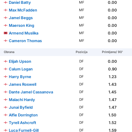
Daniel Batty
0.00
MF
Max McFadden
0.00
MF
Jamel Beggs
0.00
MF
Maerson King
0.00
MF
Armend Muslika
0.00
MF
Cameron Thomas
0.00
MF
Obrana
Pozicija
Primljeno/ 90'
Elijah Upson
0.00
DF
Calum Logan
0.90
DF
Harry Byrne
1.23
DF
James Roswell
1.43
DF
Dante Jamel Cassanova
1.45
DF
Malachi Hardy
1.47
DF
Junai Byfield
1.47
DF
Alfie Dorrington
1.50
DF
Tyrell Ashcroft
1.52
DF
Luca Furnell-Gill
1.59
DF