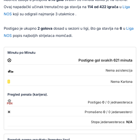
Ovaj napadački učinak trenutačno ga stavlja na
114 od 422 igrača
u
Liga
NOS
koji su odigrali najmanje 3 utakmice .
Postigao je ukupno
2 golova
dosad u sezoni u ligi, što ga stavlja na
6
u
Liga
NOS
popis najboljih strijelaca momčadi.
Minutu po Minutu
Postigne gol svakih 621 minuta
Nema asistencija
Nema Kartona
Pregled penala (karijera).
Postigao
0
/ 0 jednaesteraca
PEN
Promašeno
0
/ 0 jedanaesterci
Stopa jedanaesteraca:
N/A
Poredak prema rezultatu (trenutna liga)