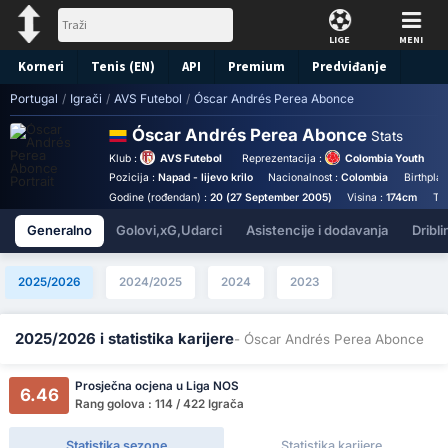
LIGE
MENI
Korneri
Tenis (EN)
API
Premium
Predviđanje
Portugal
/
Igrači
/
AVS Futebol
/
Óscar Andrés Perea Abonce
Óscar Andrés Perea Abonce
Stats
Klub :
AVS Futebol
Reprezentacija :
Colombia Youth
Pozicija :
Napad - lijevo krilo
Nacionalnost :
Colombia
Birthpla
Godine (rođendan) :
20 (27 September 2005)
Visina :
174cm
Te
Generalno
Golovi,xG,Udarci
Asistencije i dodavanja
Dribli
2025/2026
2024/2025
2024
2023
2025/2026 i statistika karijere
- Óscar Andrés Perea Abonce
Prosječna ocjena u Liga NOS
6.46
Rang golova : 114 / 422 Igrača
Statistika sezone
Statistika karijere