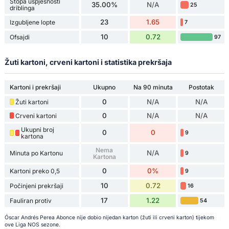
Stopa uspješnosti
35.00%
N/A
25
driblinga
23
1.65
Izgubljene lopte
7
10
0.72
Ofsajdi
97
Žuti kartoni, crveni kartoni i statistika prekršaja
Kartoni i prekršaji
Ukupno
Na 90 minuta
Postotak
0
N/A
N/A
Žuti kartoni
0
N/A
N/A
Crveni kartoni
Ukupni broj
0
0
9
kartona
Nema
N/A
Minuta po Kartonu
9
Kartona
0
0%
Kartoni preko 0,5
9
10
0.72
Počinjeni prekršaji
16
17
1.22
Fauliran protiv
54
Óscar Andrés Perea Abonce nije dobio nijedan karton (žuti ili crveni karton) tijekom
ove Liga NOS sezone.