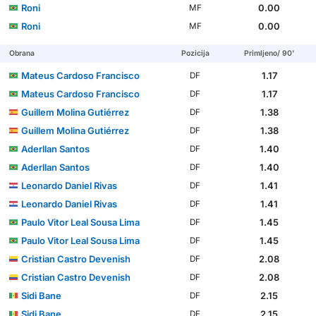
Roni
0.00
MF
Roni
0.00
MF
Obrana
Pozicija
Primljeno/ 90'
Mateus Cardoso Francisco
1.17
DF
Mateus Cardoso Francisco
1.17
DF
Guillem Molina Gutiérrez
1.38
DF
Guillem Molina Gutiérrez
1.38
DF
Aderllan Santos
1.40
DF
Aderllan Santos
1.40
DF
Leonardo Daniel Rivas
1.41
DF
Leonardo Daniel Rivas
1.41
DF
Paulo Vitor Leal Sousa Lima
1.45
DF
Paulo Vitor Leal Sousa Lima
1.45
DF
Cristian Castro Devenish
2.08
DF
Cristian Castro Devenish
2.08
DF
Sidi Bane
2.15
DF
Sidi Bane
2.15
DF