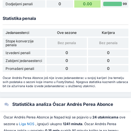
0
0.00
Dodjeljeni penali
99
Statistika penala
Jedanaesterci
Ove sezone
Karijera
Stope konverzije
Bez penala
Bez penala
penala
0
0
Izvedeni penali
0
0
Zabijeni jedanaesterci
0
0
Promašeni penali
Óscar Andrés Perea Abonce još nije izveo jedanaesterac u svojoj karijeri (na temelju
svih podataka o sezoni koje imamo u FootyStatsu). Njegova statistika kaznenih udaraca
bit će ažurirana kada izvede jedanaesterac u službenoj utakmici.
Statistička analiza Óscar Andrés Perea Abonce
Óscar Andrés Perea Abonce je Napad koji se pojavio u
24 utakmicama
ove
sezone u
Liga NOS
, igrajući ukupno
1241 minuta
. Óscar Andrés Perea
Abonce zabija u prosjeku
0.15 gola
svakih 90 minuta koliko je na terenu.