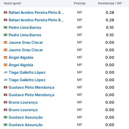
Vezni igrači
Pozicija
Asistencije / 90'
Rafael Avelino Pereira Pinto Barbosa
0.28
MF
Rafael Avelino Pereira Pinto Barbosa
0.28
MF
Pedro Lima Barros
0.10
MF
Pedro Lima Barros
0.10
MF
Jaume Grau Ciscar
0.00
MF
Jaume Grau Ciscar
0.00
MF
Ángel Algobia
0.00
MF
Ángel Algobia
0.00
MF
Tiago Galletto López
0.00
MF
Tiago Galletto López
0.00
MF
Gustavo Pinto Mendonça
0.00
MF
Gustavo Pinto Mendonça
0.00
MF
Bruno Lourenço
0.00
MF
Bruno Lourenço
0.00
MF
Gustavo Assunção
0.00
MF
Gustavo Assunção
0.00
MF