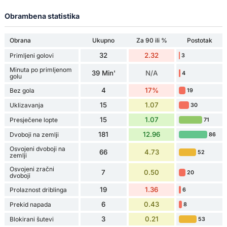
Obrambena statistika
Obrana
Ukupno
Za 90 ili %
Postotak
32
2.32
Primljeni golovi
3
Minuta po primljenom
39 Min'
N/A
4
golu
4
17%
Bez gola
19
15
1.07
Uklizavanja
30
15
1.07
Presječene lopte
71
181
12.96
Dvoboji na zemlji
86
Osvojeni dvoboji na
66
4.73
52
zemlji
Osvojeni zračni
7
0.50
20
dvoboji
19
1.36
Prolaznost driblinga
6
6
0.43
Prekid napada
8
3
0.21
Blokirani šutevi
53