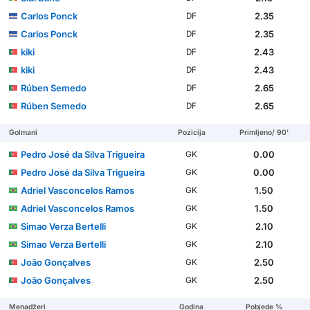
Carlos Ponck
2.35
DF
Carlos Ponck
2.35
DF
kiki
2.43
DF
kiki
2.43
DF
Rúben Semedo
2.65
DF
Rúben Semedo
2.65
DF
Golmani
Pozicija
Primljeno/ 90'
Pedro José da Silva Trigueira
0.00
GK
Pedro José da Silva Trigueira
0.00
GK
Adriel Vasconcelos Ramos
1.50
GK
Adriel Vasconcelos Ramos
1.50
GK
Simao Verza Bertelli
2.10
GK
Simao Verza Bertelli
2.10
GK
João Gonçalves
2.50
GK
João Gonçalves
2.50
GK
Menadžeri
Godina
Pobjede %