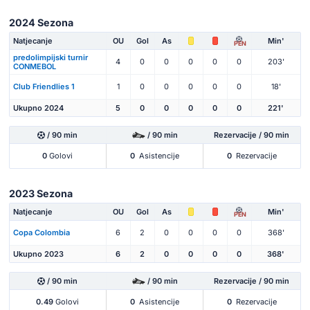
2024 Sezona
Natjecanje
OU
Gol
As
Min'
PEN
predolimpijski turnir
4
0
0
0
0
0
203'
CONMEBOL
Club Friendlies 1
1
0
0
0
0
0
18'
Ukupno 2024
5
0
0
0
0
0
221'
/ 90 min
/ 90 min
Rezervacije / 90 min
0
Golovi
0
Asistencije
0
Rezervacije
2023 Sezona
Natjecanje
OU
Gol
As
Min'
PEN
Copa Colombia
6
2
0
0
0
0
368'
Ukupno 2023
6
2
0
0
0
0
368'
/ 90 min
/ 90 min
Rezervacije / 90 min
0.49
Golovi
0
Asistencije
0
Rezervacije