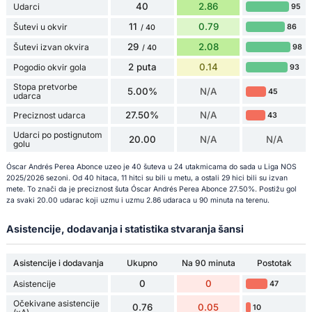
40
2.86
Udarci
95
11
0.79
Šutevi u okvir
86
/ 40
29
2.08
Šutevi izvan okvira
98
/ 40
2 puta
0.14
Pogodio okvir gola
93
Stopa pretvorbe
5.00%
N/A
45
udarca
27.50%
N/A
Preciznost udarca
43
Udarci po postignutom
20.00
N/A
N/A
golu
Óscar Andrés Perea Abonce uzeo je 40 šuteva u 24 utakmicama do sada u Liga NOS
2025/2026 sezoni. Od 40 hitaca, 11 hitci su bili u metu, a ostali 29 hici bili su izvan
mete. To znači da je preciznost šuta Óscar Andrés Perea Abonce 27.50%. Postižu gol
za svaki 20.00 udarac koji uzmu i uzmu 2.86 udaraca u 90 minuta na terenu.
Asistencije, dodavanja i statistika stvaranja šansi
Asistencije i dodavanja
Ukupno
Na 90 minuta
Postotak
0
0
Asistencije
47
Očekivane asistencije
0.76
0.05
10