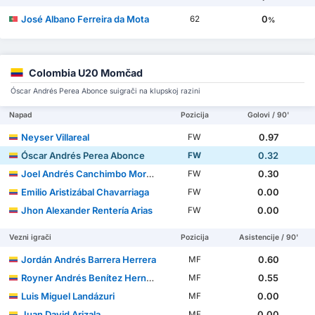
José Albano Ferreira da Mota
0
62
%
Colombia U20 Momčad
Óscar Andrés Perea Abonce suigrači na klupskoj razini
Napad
Pozicija
Golovi / 90'
Neyser Villareal
0.97
FW
Óscar Andrés Perea Abonce
0.32
FW
Joel Andrés Canchimbo Morales
0.30
FW
Emilio Aristizábal Chavarriaga
0.00
FW
Jhon Alexander Rentería Arias
0.00
FW
Vezni igrači
Pozicija
Asistencije / 90'
Jordán Andrés Barrera Herrera
0.60
MF
Royner Andrés Benítez Hernández
0.55
MF
Luis Miguel Landázuri
0.00
MF
Juan David Arizala
0.00
MF