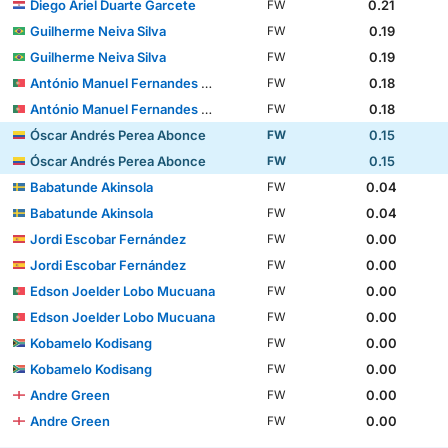
Diego Ariel Duarte Garcete
0.21
FW
Guilherme Neiva Silva
0.19
FW
Guilherme Neiva Silva
0.19
FW
António Manuel Fernandes Mendes
0.18
FW
António Manuel Fernandes Mendes
0.18
FW
Óscar Andrés Perea Abonce
0.15
FW
Óscar Andrés Perea Abonce
0.15
FW
Babatunde Akinsola
0.04
FW
Babatunde Akinsola
0.04
FW
Jordi Escobar Fernández
0.00
FW
Jordi Escobar Fernández
0.00
FW
Edson Joelder Lobo Mucuana
0.00
FW
Edson Joelder Lobo Mucuana
0.00
FW
Kobamelo Kodisang
0.00
FW
Kobamelo Kodisang
0.00
FW
Andre Green
0.00
FW
Andre Green
0.00
FW