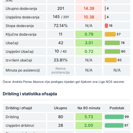
(xA)
201
14.39
Ukupno dodavanja
4
145
10.38
Uspješna dodavanja
4
/ 201
72.14%
N/A
Stopa dodavanja
16
11
0.79
Ključna dodavanja
57
42
3.01
Ubačaji
78
10
0.72
Uspješni Ubačaji
80
/ 42
23.81%
N/A
Izvršeni ubačaji
62
Nema
N/A
N/A
Minuta po asistenciji
asistencija
Óscar Andrés Perea Abonce nije postigao nijedan gol tijekom ove Liga NOS sezone.
Dribling i statistika ofsajda
Dribling i ofsajd
Ukupno
Na 90 minuta
Postotak
80
5.73
Dribling
99
28
2.00
Uspješni driblinzi
97