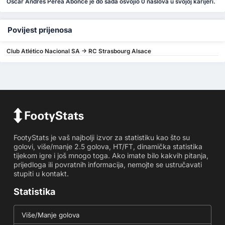
Óscar Andrés Perea Abonce je do sada osvojio 0 naslova u svojoj karijeri.
Povijest prijenosa
Club Atlético Nacional SA -> RC Strasbourg Alsace
FootyStats je vaš najbolji izvor za statistiku kao što su
golovi, više/manje 2.5 golova, HT/FT, dinamička statistika
tijekom igre i još mnogo toga. Ako imate bilo kakvih pitanja,
prijedloga ili povratnih informacija, nemojte se ustručavati
stupiti u kontakt.
Statistika
Više/Manje golova