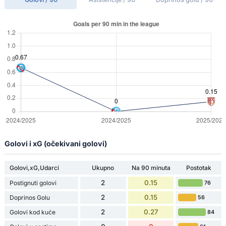
Golovi i xG (očekivani golovi)
Golovi,xG,Udarci
Ukupno
Na 90 minuta
Postotak
2
0.15
Postignuti golovi
76
2
0.15
Doprinos Golu
56
2
0.27
Golovi kod kuće
84