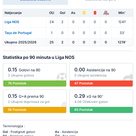
Natjecanje
OU
Gol
As
Min'
PEN
Liga NOS
24
2
0
0
0
0
1241'
Taça de Portugal
1
0
0
0
0
0
33'
Ukupno 2025/2026
25
2
0
0
0
0
1274'
Statistika po 90 minuta u Liga NOS
0.15
0.00
Golovi na 90
Asistencije na 90
2 Ukupno golova
0 Ukupno asistencija
76 Postotak
47 Postotak
0.15
0.29
G+A prema 90
xG na 90'
2 Ukupno doprinosa za gol
4.06 Očekivani golovi
56 Postotak
85 Postotak
Terminologija :
Gol
: Postignuti golovi
As
: Asistencije