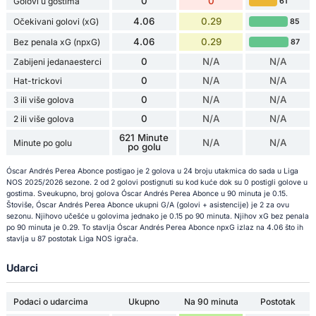
0
0
Golovi u gostima
61
4.06
0.29
Očekivani golovi (xG)
85
4.06
0.29
Bez penala xG (npxG)
87
0
N/A
N/A
Zabijeni jedanaesterci
0
N/A
N/A
Hat-trickovi
0
N/A
N/A
3 ili više golova
0
N/A
N/A
2 ili više golova
621 Minute
N/A
N/A
Minute po golu
po golu
Óscar Andrés Perea Abonce postigao je 2 golova u 24 broju utakmica do sada u Liga
NOS 2025/2026 sezone. 2 od 2 golovi postignuti su kod kuće dok su 0 postigli golove u
gostima. Sveukupno, broj golova Óscar Andrés Perea Abonce u 90 minuta je 0.15.
Štoviše, Óscar Andrés Perea Abonce ukupni G/A (golovi + asistencije) je 2 za ovu
sezonu. Njihovo učešće u golovima jednako je 0.15 po 90 minuta. Njihov xG bez penala
po 90 minuta je 0.29. To stavlja Óscar Andrés Perea Abonce npxG izlaz na 4.06 što ih
stavlja u 87 postotak Liga NOS igrača.
Udarci
Podaci o udarcima
Ukupno
Na 90 minuta
Postotak