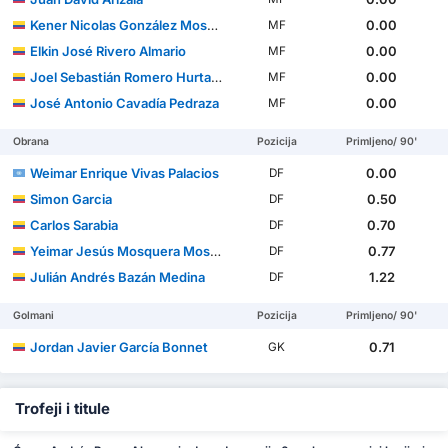
Kener Nicolas González Mosquera
0.00
MF
Elkin José Rivero Almario
0.00
MF
Joel Sebastián Romero Hurtado
0.00
MF
José Antonio Cavadía Pedraza
0.00
MF
Obrana
Pozicija
Primljeno/ 90'
Weimar Enrique Vivas Palacios
0.00
DF
Simon Garcia
0.50
DF
Carlos Sarabia
0.70
DF
Yeimar Jesús Mosquera Mosquera
0.77
DF
Julián Andrés Bazán Medina
1.22
DF
Golmani
Pozicija
Primljeno/ 90'
Jordan Javier García Bonnet
0.71
GK
Trofeji i titule