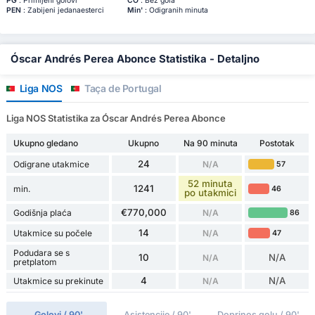
PG
: Primljeni golovi
ČO
: Bez gola
PEN
: Zabijeni jedanaesterci
Min'
: Odigranih minuta
Óscar Andrés Perea Abonce Statistika - Detaljno
Liga NOS
Taça de Portugal
Liga NOS Statistika za Óscar Andrés Perea Abonce
Ukupno gledano
Ukupno
Na 90 minuta
Postotak
24
Odigrane utakmice
N/A
57
52 minuta
1241
min.
46
po utakmici
€770,000
Godišnja plaća
N/A
86
14
Utakmice su počele
N/A
47
Podudara se s
10
N/A
N/A
pretplatom
4
N/A
Utakmice su prekinute
N/A
Golovi / 90'
Asistencije / 90'
Doprinos golu / 90'