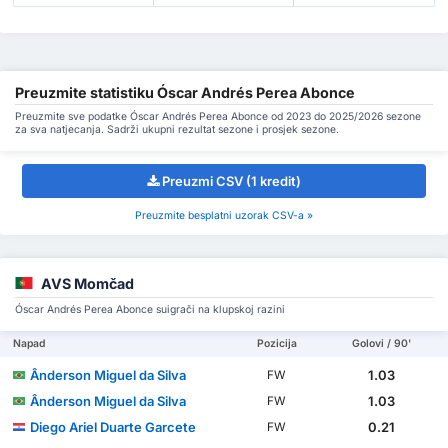
Preuzmite statistiku Óscar Andrés Perea Abonce
Preuzmite sve podatke Óscar Andrés Perea Abonce od 2023 do 2025/2026 sezone
za sva natjecanja. Sadrži ukupni rezultat sezone i prosjek sezone.
Preuzmi CSV (1 kredit)
Preuzmite besplatni uzorak CSV-a »
AVS Momčad
Óscar Andrés Perea Abonce suigrači na klupskoj razini
Napad
Pozicija
Golovi / 90'
Ânderson Miguel da Silva
1.03
FW
Ânderson Miguel da Silva
1.03
FW
Diego Ariel Duarte Garcete
0.21
FW