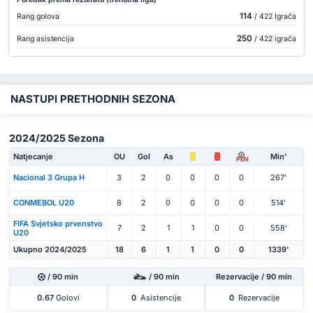
114
Rang golova
/ 422 Igrača
250
Rang asistencija
/ 422 igrača
NASTUPI PRETHODNIH SEZONA
2024/2025 Sezona
Natjecanje
OU
Gol
As
Min'
PEN
Nacional 3 Grupa H
3
2
0
0
0
0
267'
CONMEBOL U20
8
2
0
0
0
0
514'
FIFA Svjetsko prvenstvo
7
2
1
1
0
0
558'
U20
Ukupno 2024/2025
18
6
1
1
0
0
1339'
/ 90 min
/ 90 min
Rezervacije / 90 min
0.67
Golovi
0
Asistencije
0
Rezervacije