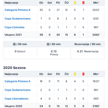
Natjecanje
OU
Gol
PG
ČO
Min'
Categoria Primera A
30
0
21
12
5
1
2632'
Copa Sudamericana
7
0
8
2
0
0
630'
Copa Colombia
2
0
1
1
1
0
180'
Ukupno 2021
39
0
30
15
6
1
3442'
/ 90 min
/ 90 min
Rezervacije / 90 min
0
Golovi
0.72
0.21
Rezervacije
Primio
2020 Sezona
Natjecanje
OU
Gol
PG
ČO
Min'
Categoria Primera A
18
0
11
8
4
0
1620'
Copa Sudamericana
2
0
1
1
1
0
180'
Copa Libertadores
4
0
1
3
0
0
360'
Ukupno 2020
24
0
13
12
5
0
2160'