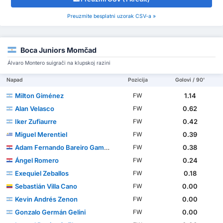
Preuzmite besplatni uzorak CSV-a »
Boca Juniors Momčad
Álvaro Montero suigrači na klupskoj razini
Napad
Pozicija
Golovi / 90'
Milton Giménez
1.14
FW
Alan Velasco
0.62
FW
Iker Zufiaurre
0.42
FW
Miguel Merentiel
0.39
FW
Adam Fernando Bareiro Gamarra
0.38
FW
Ángel Romero
0.24
FW
Exequiel Zeballos
0.18
FW
Sebastián Villa Cano
0.00
FW
Kevin Andrés Zenon
0.00
FW
Gonzalo Germán Gelini
0.00
FW