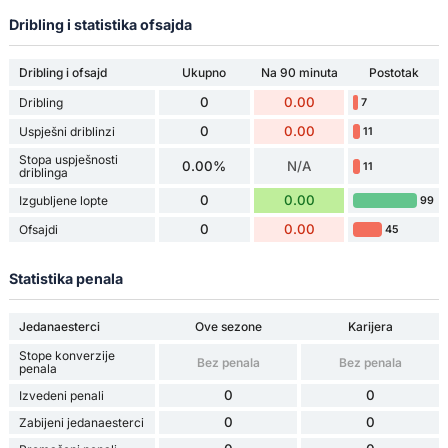
Dribling i statistika ofsajda
Dribling i ofsajd
Ukupno
Na 90 minuta
Postotak
0
0.00
Dribling
7
0
0.00
Uspješni driblinzi
11
Stopa uspješnosti
0.00%
N/A
11
driblinga
0
0.00
Izgubljene lopte
99
0
0.00
Ofsajdi
45
Statistika penala
Jedanaesterci
Ove sezone
Karijera
Stope konverzije
Bez penala
Bez penala
penala
0
0
Izvedeni penali
0
0
Zabijeni jedanaesterci