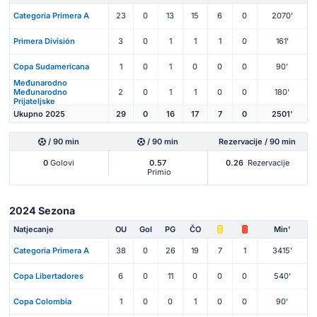
Categoria Primera A
23
0
13
15
6
0
2070'
Primera División
3
0
1
1
1
0
161'
Copa Sudamericana
1
0
1
0
0
0
90'
Međunarodno
Međunarodno
2
0
1
1
0
0
180'
Prijateljske
Ukupno 2025
29
0
16
17
7
0
2501'
/ 90 min
/ 90 min
Rezervacije / 90 min
0
Golovi
0.57
0.26
Rezervacije
Primio
2024 Sezona
Natjecanje
OU
Gol
PG
ČO
Min'
Categoria Primera A
38
0
26
19
7
1
3415'
Copa Libertadores
6
0
11
0
0
0
540'
Copa Colombia
1
0
0
1
0
0
90'