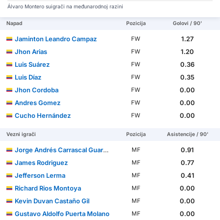
Álvaro Montero suigrači na međunarodnoj razini
Napad
Pozicija
Golovi / 90'
Jaminton Leandro Campaz
1.27
FW
Jhon Arias
1.20
FW
Luis Suárez
0.36
FW
Luis Díaz
0.35
FW
Jhon Cordoba
0.00
FW
Andres Gomez
0.00
FW
Cucho Hernández
0.00
FW
Vezni igrači
Pozicija
Asistencije / 90'
Jorge Andrés Carrascal Guardo
0.91
MF
James Rodriguez
0.77
MF
Jefferson Lerma
0.41
MF
Richard Rios Montoya
0.00
MF
Kevin Duvan Castaño Gil
0.00
MF
Gustavo Aldolfo Puerta Molano
0.00
MF