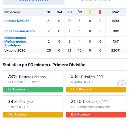
Natjecanje
OU
Gol
PG
ČO
Min'
Primera División
21
0
17
8
0
0
1890'
Copa Sudamericana
2
0
1
1
0
0
180'
Međunarodno
Međunarodno
2
0
3
1
0
0
134'
Prijateljske
Ukupno 2026
25
0
21
10
0
0
2204'
Statistika po 90 minuta u Primera División
78%
0.81
Postotak obrana
Primljeni / 90'
73 Obrane / 93 Udarci
17 golovi u 21 ut.
88 Postotak
62nd Postotak
38%
21.10
Bez gola
Dodavanja / 90'
8 čistih u 21 ut.
443 Zabilježena dodavanja
61st Postotak
16th Postotak