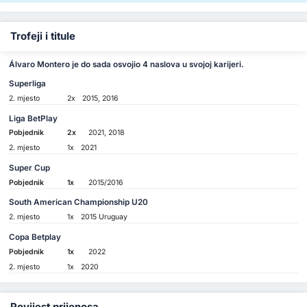
Trofeji i titule
Álvaro Montero je do sada osvojio 4 naslova u svojoj karijeri.
Superliga
2. mjesto
2x
2015, 2016
Liga BetPlay
Pobjednik
2x
2021, 2018
2. mjesto
1x
2021
Super Cup
Pobjednik
1x
2015/2016
South American Championship U20
2. mjesto
1x
2015 Uruguay
Copa Betplay
Pobjednik
1x
2022
2. mjesto
1x
2020
Povijest prijenosa