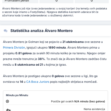
0
0
Promašeni penali
Álvaro Montero još nije izveo jedanaesterac u svojoj karijeri (na temelju svih podataka
o sezoni koje imamo u FootyStatsu). Njegova statistika kaznenih udaraca bit će
ažurirana kada izvede jedanaesterac u službenoj utakmici.
Statistička analiza Álvaro Montero
Álvaro Montero je Golman koji se pojavio u
21 utakmicama
ove sezone u
Primera División
, igrajući ukupno
1890 minuta
. Álvaro Montero prima u
prosjeku
0.81 golova
za svakih 90 minuta koliko je na terenu. Njegov omjer
prazne mreže trenutno je
38%
. To znači da je Álvaro Montero zadržao čistu
mrežu u
8 utakmicama od 21
u kojima je igrao.
Álvaro Montero je postigao ukupno
0 golova
ove sezone u ligi, što ga
svrstava na
14
u
CA Boca Juniors
popis najboljih strijelaca momčadi.
Minutu po Minutu
Postiže gol svakih
N/A minuta (bez golova)
Nema asistencija