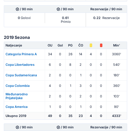
/ 90 min
/ 90 min
Rezervacije / 90 min
0
Golovi
0.61
0.22
Rezervacije
Primio
2019 Sezona
Natjecanje
OU
Gol
PG
ČO
Min'
Categoria Primera A
34
0
26
14
4
0
3060'
Copa Libertadores
6
0
8
2
0
0
540'
Copa Sudamericana
2
0
0
1
0
0
180'
Copa Colombia
4
0
1
3
0
0
360'
Međunarodno
2
0
0
2
0
0
103'
Prijateljske
Copa America
1
0
0
1
0
0
90'
Ukupno 2019
49
0
35
23
4
0
4333'
/ 90 min
/ 90 min
Rezervacije / 90 min