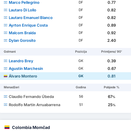
Marco Pellegrino
0.77
DF
Lautaro Di Lollo
0.82
DF
Lautaro Emanuel Blanco
0.82
DF
Ayrton Enrique Costa
0.89
DF
Malcom Braida
0.92
DF
Dylan Gorosito
2.40
DF
Golmani
Pozicija
Primljeno/ 90'
Leandro Brey
0.39
GK
Agustín Marchesín
0.67
GK
Álvaro Montero
0.81
GK
Menadžeri
Godina
Pobjede %
Claudio Fernando Úbeda
67
56
%
Rodolfo Martín Arruabarrena
25
51
%
Colombia Momčad