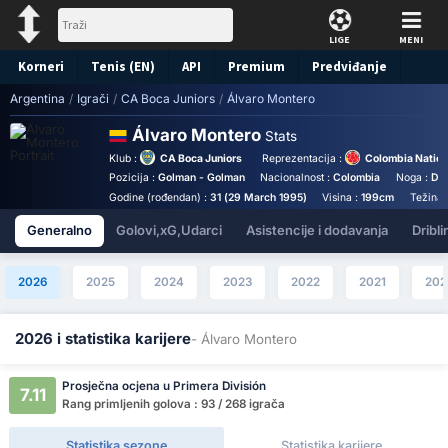
LIGE
MENI
Korneri
Tenis (EN)
API
Premium
Predviđanje
Argentina
/
Igrači
/
CA Boca Juniors
/
Álvaro Montero
Álvaro Montero
Stats
Klub :
CA Boca Juniors
Reprezentacija :
Colombia Nation
Pozicija :
Golman - Golman
Nacionalnost :
Colombia
Noga :
De
Godine (rođendan) :
31 (29 March 1995)
Visina :
199cm
Težina 
Generalno
Golovi,xG,Udarci
Asistencije i dodavanja
Dribli
2026
2025
2024
2023
2022
2021
202
2026 i statistika karijere
- Álvaro Montero
Prosječna ocjena u Primera División
7.11
Rang primljenih golova : 93 / 268 igrača
Statistika sezone
Statistika karijere