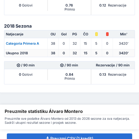
0
Golovi
0.76
0.12
Rezervacije
Primio
2018 Sezona
Natjecanje
OU
Gol
PG
ČO
Min'
Categoria Primera A
38
0
32
15
5
0
3420'
Ukupno 2018
38
0
32
15
5
0
3420'
/ 90 min
/ 90 min
Rezervacije / 90 min
0
Golovi
0.84
0.13
Rezervacije
Primio
Preuzmite statistiku Álvaro Montero
Preuzmite sve podatke Álvaro Montero od 2013 do 2026 sezone za sva natjecanja.
Sadrži ukupni rezultat sezone i prosjek sezone.
Preuzmi CSV (1 kredit)