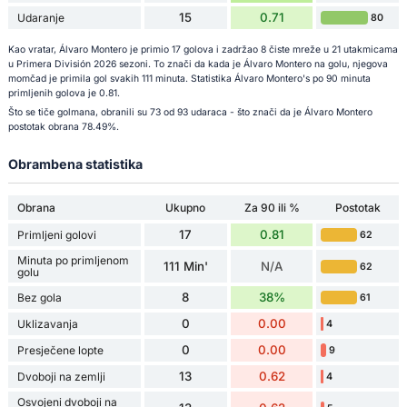
15
0.71
Udaranje
80
Kao vratar, Álvaro Montero je primio 17 golova i zadržao 8 čiste mreže u 21 utakmicama
u Primera División 2026 sezoni. To znači da kada je Álvaro Montero na golu, njegova
momčad je primila gol svakih 111 minuta. Statistika Álvaro Montero's po 90 minuta
primljenih golova je 0.81.
Što se tiče golmana, obranili su 73 od 93 udaraca - što znači da je Álvaro Montero
postotak obrana 78.49%.
Obrambena statistika
Obrana
Ukupno
Za 90 ili %
Postotak
17
0.81
Primljeni golovi
62
Minuta po primljenom
111 Min'
N/A
62
golu
8
38%
Bez gola
61
0
0.00
Uklizavanja
4
0
0.00
Presječene lopte
9
13
0.62
Dvoboji na zemlji
4
Osvojeni dvoboji na