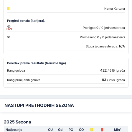
Nema Kartona
Pregled penala (karijera).
Postigao
0
/ 0 jednaesteraca
PEN
Promašeno
0
/ 0 jedanaesterci
Stopa jedanaesteraca:
N/A
Poredak prema rezultatu (trenutna liga)
422
Rang golova
/ 616 Igrača
93
Rang primljenih golova
/ 268 igrača
NASTUPI PRETHODNIH SEZONA
2025 Sezona
Natjecanje
OU
Gol
PG
ČO
Min'