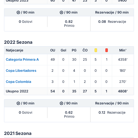
Ukupno 2023
60
0
47
23
3
0
5400'
/ 90 min
/ 90 min
Rezervacije / 90 min
0
Golovi
0.82
0.08
Rezervacije
Primio
2022 Sezona
Natjecanje
OU
Gol
PG
ČO
Min'
Categoria Primera A
49
0
30
25
5
1
4358'
Copa Libertadores
2
0
4
0
0
0
180'
Copa Colombia
3
0
1
2
0
0
270'
Ukupno 2022
54
0
35
27
5
1
4808'
/ 90 min
/ 90 min
Rezervacije / 90 min
0
Golovi
0.62
0.12
Rezervacije
Primio
2021 Sezona