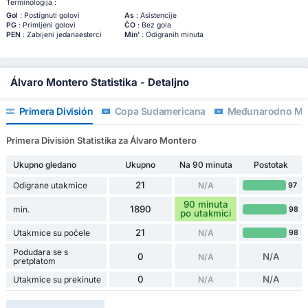
Terminologija :
Gol
: Postignuti golovi
As
: Asistencije
PG
: Primljeni golovi
ČO
: Bez gola
PEN
: Zabijeni jedanaesterci
Min'
: Odigranih minuta
Álvaro Montero Statistika - Detaljno
Primera División
Copa Sudamericana
Međunarodno Među
Primera División Statistika za Álvaro Montero
Ukupno gledano
Ukupno
Na 90 minuta
Postotak
21
Odigrane utakmice
N/A
97
90 minuta
1890
min.
98
po utakmici
21
Utakmice su počele
N/A
98
Podudara se s
0
N/A
N/A
pretplatom
0
N/A
Utakmice su prekinute
N/A