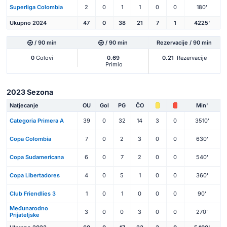
Superliga Colombia
2
0
1
1
0
0
180'
Ukupno 2024
47
0
38
21
7
1
4225'
/ 90 min
/ 90 min
Rezervacije / 90 min
0
Golovi
0.69
0.21
Rezervacije
Primio
2023 Sezona
Natjecanje
OU
Gol
PG
ČO
Min'
Categoria Primera A
39
0
32
14
3
0
3510'
Copa Colombia
7
0
2
3
0
0
630'
Copa Sudamericana
6
0
7
2
0
0
540'
Copa Libertadores
4
0
5
1
0
0
360'
Club Friendlies 3
1
0
1
0
0
0
90'
Međunarodno
3
0
0
3
0
0
270'
Prijateljske