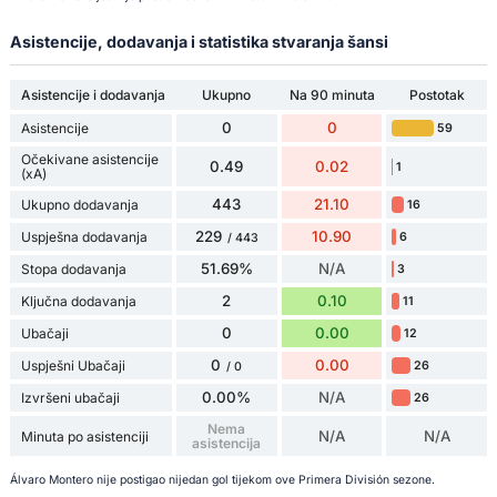
Asistencije, dodavanja i statistika stvaranja šansi
Asistencije i dodavanja
Ukupno
Na 90 minuta
Postotak
0
0
Asistencije
59
Očekivane asistencije
0.49
0.02
1
(xA)
443
21.10
Ukupno dodavanja
16
229
10.90
Uspješna dodavanja
6
/ 443
51.69%
N/A
Stopa dodavanja
3
2
0.10
Ključna dodavanja
11
0
0.00
Ubačaji
12
0
0.00
Uspješni Ubačaji
26
/ 0
0.00%
N/A
Izvršeni ubačaji
26
Nema
N/A
N/A
Minuta po asistenciji
asistencija
Álvaro Montero nije postigao nijedan gol tijekom ove Primera División sezone.