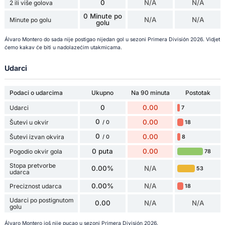
0
N/A
N/A
2 ili više golova
0 Minute po
N/A
N/A
Minute po golu
golu
Álvaro Montero do sada nije postigao nijedan gol u sezoni Primera División 2026. Vidjet
ćemo kakav će biti u nadolazećim utakmicama.
Udarci
Podaci o udarcima
Ukupno
Na 90 minuta
Postotak
0
0.00
Udarci
7
0
0.00
Šutevi u okvir
18
/ 0
0
0.00
Šutevi izvan okvira
8
/ 0
0 puta
0.00
Pogodio okvir gola
78
Stopa pretvorbe
0.00%
N/A
53
udarca
0.00%
N/A
Preciznost udarca
18
Udarci po postignutom
0.00
N/A
N/A
golu
Álvaro Montero još nije pucao u sezoni Primera División 2026.