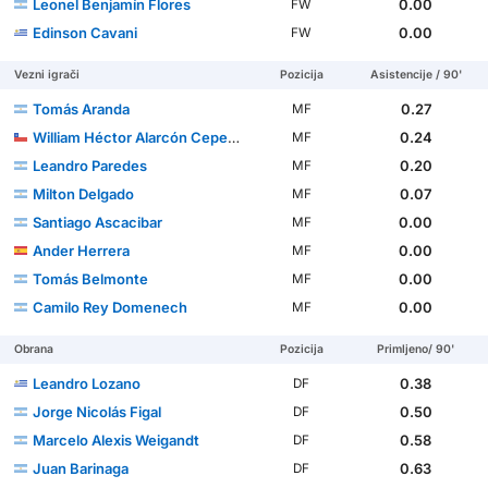
Leonel Benjamín Flores
0.00
FW
Edinson Cavani
0.00
FW
Vezni igrači
Pozicija
Asistencije / 90'
Tomás Aranda
0.27
MF
William Héctor Alarcón Cepeda
0.24
MF
Leandro Paredes
0.20
MF
Milton Delgado
0.07
MF
Santiago Ascacibar
0.00
MF
Ander Herrera
0.00
MF
Tomás Belmonte
0.00
MF
Camilo Rey Domenech
0.00
MF
Obrana
Pozicija
Primljeno/ 90'
Leandro Lozano
0.38
DF
Jorge Nicolás Figal
0.50
DF
Marcelo Alexis Weigandt
0.58
DF
Juan Barinaga
0.63
DF