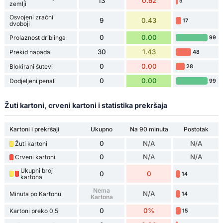
13
0.62
5
zemlji
Osvojeni zračni
9
0.43
17
dvoboji
0
0.00
Prolaznost driblinga
99
30
1.43
Prekid napada
48
0
0.00
Blokirani šutevi
28
0
0.00
Dodjeljeni penali
99
Žuti kartoni, crveni kartoni i statistika prekršaja
Kartoni i prekršaji
Ukupno
Na 90 minuta
Postotak
0
N/A
N/A
Žuti kartoni
0
N/A
N/A
Crveni kartoni
Ukupni broj
0
0
14
kartona
Nema
N/A
Minuta po Kartonu
14
Kartona
0
0%
Kartoni preko 0,5
15