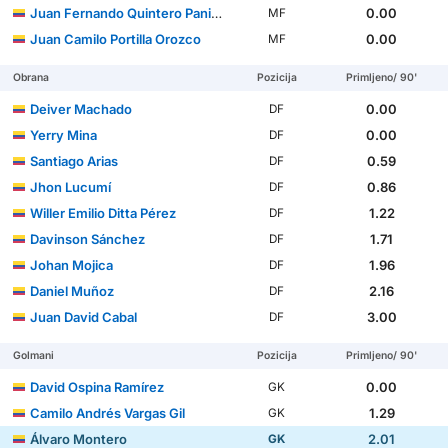
Juan Fernando Quintero Paniagua
0.00
MF
Juan Camilo Portilla Orozco
0.00
MF
Obrana
Pozicija
Primljeno/ 90'
Deiver Machado
0.00
DF
Yerry Mina
0.00
DF
Santiago Arias
0.59
DF
Jhon Lucumí
0.86
DF
Willer Emilio Ditta Pérez
1.22
DF
Davinson Sánchez
1.71
DF
Johan Mojica
1.96
DF
Daniel Muñoz
2.16
DF
Juan David Cabal
3.00
DF
Golmani
Pozicija
Primljeno/ 90'
David Ospina Ramírez
0.00
GK
Camilo Andrés Vargas Gil
1.29
GK
Álvaro Montero
2.01
GK