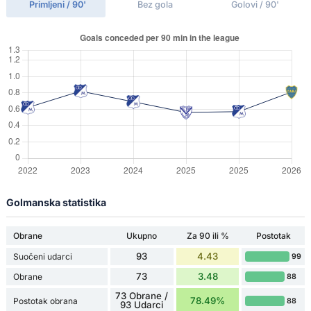
Primljeni / 90'
Bez gola
Golovi / 90'
Golmanska statistika
Obrane
Ukupno
Za 90 ili %
Postotak
93
4.43
Suočeni udarci
99
73
3.48
Obrane
88
73 Obrane /
78.49%
Postotak obrana
88
93 Udarci