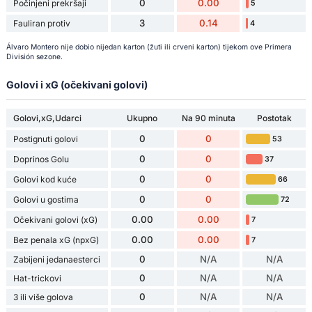
0
0.00
Počinjeni prekršaji
5
3
0.14
Fauliran protiv
4
Álvaro Montero nije dobio nijedan karton (žuti ili crveni karton) tijekom ove Primera
División sezone.
Golovi i xG (očekivani golovi)
Golovi,xG,Udarci
Ukupno
Na 90 minuta
Postotak
0
0
Postignuti golovi
53
0
0
Doprinos Golu
37
0
0
Golovi kod kuće
66
0
0
Golovi u gostima
72
0.00
0.00
Očekivani golovi (xG)
7
0.00
0.00
Bez penala xG (npxG)
7
0
N/A
N/A
Zabijeni jedanaesterci
0
N/A
N/A
Hat-trickovi
0
N/A
N/A
3 ili više golova