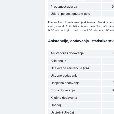
5
Preciznost udarca
Udarci po postignutom golu
Etienne Eto'o Pineda uzeo je 4 šuteva u 6 utakmicama
metu, a ostali 2 hici bili su izvan mete. To znači da
0.00 udarac koji uzmu i uzmu 3.50 udaraca u 90 min
Asistencije, dodavanja i statistika st
Asistencije i dodavanja
Asistencije
Očekivane asistencije (xA)
Ukupno dodavanja
Uspješna dodavanja
6
Stopa dodavanja
Ključna dodavanja
Ubačaji
Uspješni Ubačaji