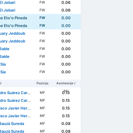
El Jebari
0.06
FW
El Jebari
0.06
FW
ne Eto'o Pineda
0.00
FW
ne Eto'o Pineda
0.00
FW
ouary Jeddoub
0.00
FW
ouary Jeddoub
0.00
FW
 Balde
0.00
FW
 Balde
0.00
FW
Sia
0.00
FW
Sia
0.00
FW
i
Pozicija
Asistencije /
90'
ro Suárez Cardero
0.15
MF
ro Suárez Cardero
0.15
MF
 Javier Hernandez Coarasa
0.15
MF
 Javier Hernandez Coarasa
0.15
MF
 Bauzà Sureda
0.08
MF
 Bauzà Sureda
0.08
MF