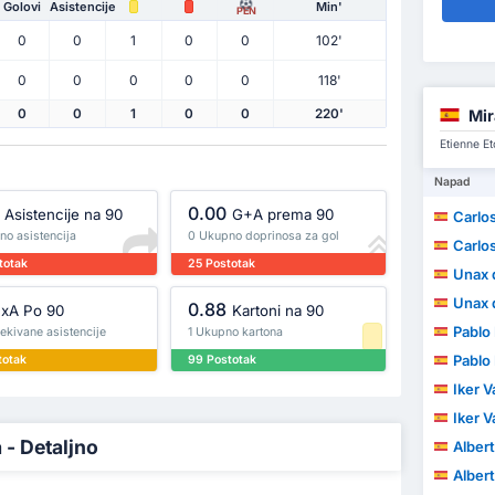
Golovi
Asistencije
Min'
PEN
0
0
1
0
0
102'
0
0
0
0
0
118'
Mi
0
0
1
0
0
220'
Etienne Et
Napad
0.00
Asistencije na 90
G+A prema 90
Carlo
no asistencija
0 Ukupno doprinosa za gol
Carlo
totak
25 Postotak
Unax 
Unax 
0.88
xA Po 90
Kartoni na 90
Pablo
ekivane asistencije
1 Ukupno kartona
Pablo
totak
99 Postotak
Iker V
Iker V
 - Detaljno
Albert
Albert