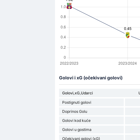
Golovi i xG (očekivani golovi)
Golovi,xG,Udarci
Postignuti golovi
Doprinos Golu
Golovi kod kuće
Golovi u gostima
Očekivani golovi (xG)