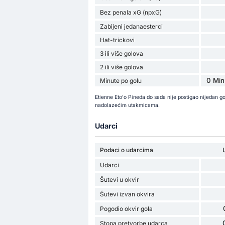
Bez penala xG (npxG)
Zabijeni jedanaesterci
Hat-trickovi
3 ili više golova
2 ili više golova
0 Min
Minute po golu
Etienne Eto'o Pineda do sada nije postigao nijedan g
nadolazećim utakmicama.
Udarci
Podaci o udarcima
Udarci
Šutevi u okvir
Šutevi izvan okvira
Pogodio okvir gola
Stopa pretvorbe udarca