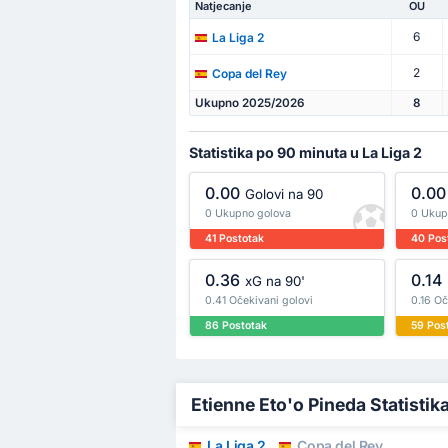
Natjecanje
OU
6
La Liga 2
2
Copa del Rey
Ukupno 2025/2026
8
Statistika po 90 minuta u La Liga 2
0.00
0.00
Golovi na 90
0 Ukupno golova
0 Ukup
41 Postotak
40 Pos
0.36
0.14
xG na 90'
0.41 Očekivani golovi
0.16 Oč
86 Postotak
59 Pos
Etienne Eto'o Pineda Statistika
La Liga 2
Copa del Rey