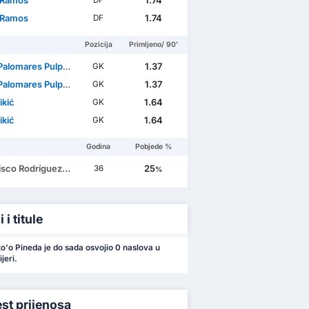
 Ramos
1.74
DF
 Ramos
1.74
DF
Pozicija
Primljeno/ 90'
alomares Pulpillo
1.37
GK
alomares Pulpillo
1.37
GK
ikić
1.64
GK
ikić
1.64
GK
Godina
Pobjede %
co Rodríguez Justo
25
36
%
 i titule
to'o Pineda je do sada osvojio 0 naslova u
jeri.
est prijenosa