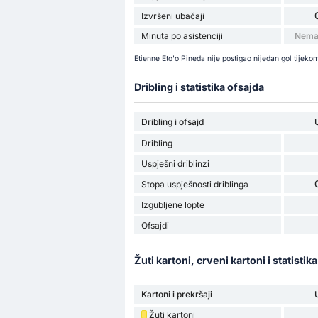
Izvršeni ubačaji
Minuta po asistenciji
Nema 
Etienne Eto'o Pineda nije postigao nijedan gol tijeko
Dribling i statistika ofsajda
Dribling i ofsajd
Dribling
Uspješni driblinzi
Stopa uspješnosti driblinga
Izgubljene lopte
Ofsajdi
Žuti kartoni, crveni kartoni i statistik
Kartoni i prekršaji
Žuti kartoni