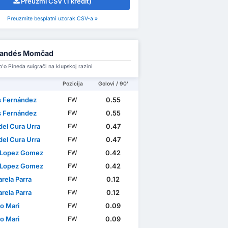
Preuzmi CSV (1 kredit)
Preuzmite besplatni uzorak CSV-a »
randés Momčad
o'o Pineda suigrači na klupskoj razini
Pozicija
Golovi / 90'
s Fernández
0.55
FW
s Fernández
0.55
FW
del Cura Urra
0.47
FW
del Cura Urra
0.47
FW
 Lopez Gomez
0.42
FW
 Lopez Gomez
0.42
FW
arela Parra
0.12
FW
arela Parra
0.12
FW
o Mari
0.09
FW
o Mari
0.09
FW