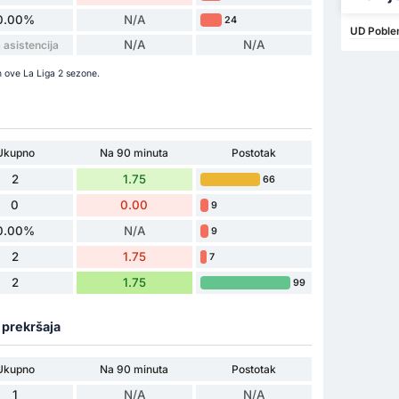
0.00%
N/A
24
UD Poblen
N/A
N/A
asistencija
m ove La Liga 2 sezone.
Ukupno
Na 90 minuta
Postotak
2
1.75
66
0
0.00
9
0.00%
N/A
9
2
1.75
7
2
1.75
99
a prekršaja
Ukupno
Na 90 minuta
Postotak
1
N/A
N/A