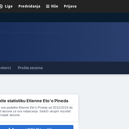
Lige
Predviđanja
Više
Prijava
sterci
Prošla sezona
te statistiku Etienne Eto'o Pineda
 sve podatke Etienne Eto'o Pineda od 2022/2023 do
 sezone za sva natjecanja. Sadrži ukupni rezultat
prosjek sezone.