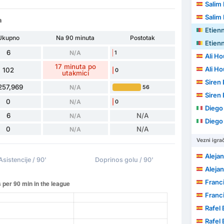
Salim 
Salim 
a
Etien
Ukupno
Na 90 minuta
Postotak
Etien
6
N/A
1
Ali H
17 minuta po
Ali H
102
0
utakmici
Siren
257,969
N/A
56
Siren
0
N/A
0
Diego 
6
N/A
N/A
Diego 
0
N/A
N/A
Vezni igrač
Alejand
Asistencije / 90'
Doprinos golu / 90'
Alejand
Francisco
Francisco
Rafel
Rafel