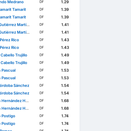
ndo Medrano
1.29
DF
amarit Tamarit
1.39
DF
amarit Tamarit
1.39
DF
utiérrez Martínez
1.41
DF
utiérrez Martínez
1.41
DF
 Pérez Rico
1.43
DF
 Pérez Rico
1.43
DF
Cabello Trujillo
1.49
DF
Cabello Trujillo
1.49
DF
n Pascual
1.53
DF
n Pascual
1.53
DF
Córdoba Sánchez
1.54
DF
Córdoba Sánchez
1.54
DF
Hernández Hernández
1.68
DF
Hernández Hernández
1.68
DF
o Postigo
1.74
DF
o Postigo
1.74
DF