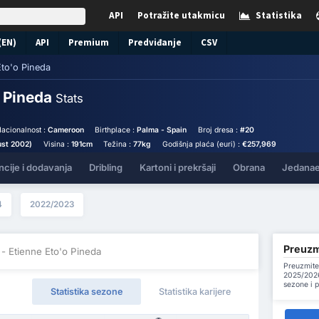
API
Potražite utakmicu
Statistika
(EN)
API
Premium
Predviđanje
CSV
Eto'o Pineda
o Pineda
Stats
acionalnost :
Cameroon
Birthplace :
Palma - Spain
Broj dresa :
#20
ust 2002)
Visina :
191cm
Težina :
77kg
Godišnja plaća (euri) :
€257,969
ncije i dodavanja
Dribling
Kartoni i prekršaji
Obrana
Jedanae
4
2022/2023
Preuzmi
- Etienne Eto'o Pineda
Preuzmite
2025/2026
sezone i 
Statistika sezone
Statistika karijere