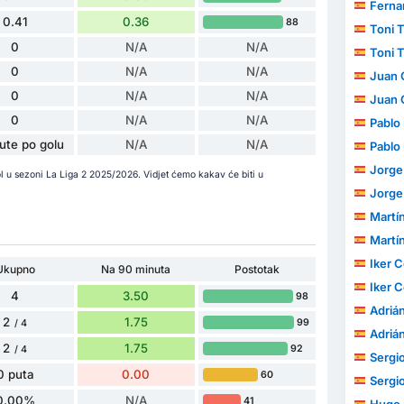
Ferna
0.41
0.36
88
Toni T
0
N/A
N/A
Toni T
0
N/A
N/A
Juan G
0
N/A
N/A
Juan G
0
N/A
N/A
Pablo
ute po golu
N/A
N/A
Pablo
Jorge 
ol u sezoni La Liga 2 2025/2026. Vidjet ćemo kakav će biti u
Jorge 
Martí
Martí
Iker 
Ukupno
Na 90 minuta
Postotak
Iker 
4
3.50
98
Adrián 
2
1.75
99
/ 4
Adrián 
2
1.75
92
/ 4
Sergi
0 puta
0.00
60
Sergi
0.00%
N/A
41