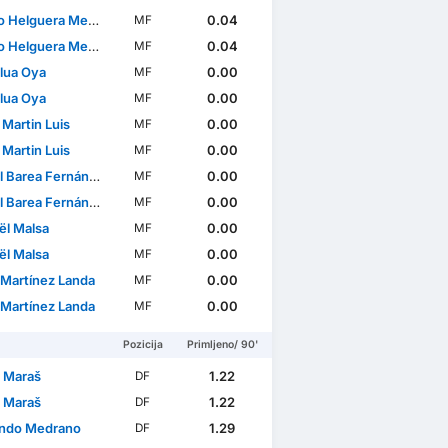
lguera Merello Volante
0.04
MF
lguera Merello Volante
0.04
MF
Clua Oya
0.00
MF
Clua Oya
0.00
MF
Martin Luis
0.00
MF
Martin Luis
0.00
MF
 Barea Fernández
0.00
MF
 Barea Fernández
0.00
MF
ël Malsa
0.00
MF
ël Malsa
0.00
MF
 Martínez Landa
0.00
MF
 Martínez Landa
0.00
MF
Pozicija
Primljeno/ 90'
a Maraš
1.22
DF
a Maraš
1.22
DF
ndo Medrano
1.29
DF