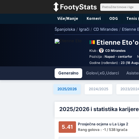
Više/Manje
Korneri
ODG
Tenis 
Španjolska
/
Igrači
/
CD Mirandes
/
Etienne 
Etienne Eto'
Klub :
CD Mirandes
Pozicija :
Napad - centarfor
N
Godine (rođendan) :
23 (18 Aug
Generalno
Golovi,xG,Udarci
Asiste
2025/2026
2024/2025
2023/202
2025/2026 i statistika karijere
Prosječna ocjena u La Liga 2
5.41
Rang golova : -1 / 538 Igrača