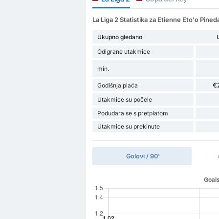
La Liga 2 Statistika za Etienne Eto'o Pined
Ukupno gledano
Odigrane utakmice
min.
€
Godišnja plaća
Utakmice su počele
Podudara se s pretplatom
Utakmice su prekinute
Golovi / 90'