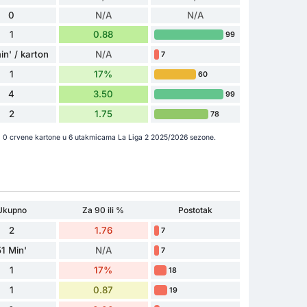
0
N/A
N/A
1
0.88
99
in' / karton
N/A
7
1
17%
60
4
3.50
99
2
1.75
78
e i 0 crvene kartone u 6 utakmicama La Liga 2 2025/2026 sezone.
Ukupno
Za 90 ili %
Postotak
2
1.76
7
51 Min'
N/A
7
1
17%
18
1
0.87
19