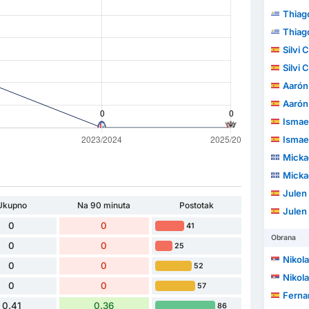
Thiago He
Thiago He
Silvi 
Silvi 
Aarón 
Aarón 
Ismael
Ismael
Micka
Micka
Julen
Ukupno
Na 90 minuta
Postotak
Julen
0
0
41
Obrana
0
0
25
Nikol
0
0
52
Nikol
0
0
57
Ferna
0.41
0.36
86