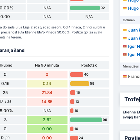
Hugo
0.00%
N/A
Hugo
92
0.00
N/A
N/A
Golmani
 do sada u La Liga 2 2025/2026 sezoni. Od 4 hitaca, 2 hitci su bili u
Juan P
 je preciznost šuta Etienne Eto'o Pineda 50.00%. Postižu gol za svaki
uta na terenu.
Juan P
Igor N
varanja šansi
Igor N
Ukupno
Na 90 minuta
Postotak
Menadžeri
0
0
40
Francis
0.16
0.14
59
25
21.84
16
Trofeji
17
14.85
13
/ 25
8.00%
N/A
10
Etienne E
svojoj kari
3
2.62
99
0
0.00
10
Povij
0
0.00
24
/ 0