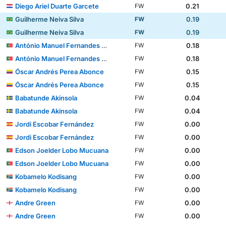
Diego Ariel Duarte Garcete
0.21
FW
Guilherme Neiva Silva
0.19
FW
Guilherme Neiva Silva
0.19
FW
António Manuel Fernandes Mendes
0.18
FW
António Manuel Fernandes Mendes
0.18
FW
Óscar Andrés Perea Abonce
0.15
FW
Óscar Andrés Perea Abonce
0.15
FW
Babatunde Akinsola
0.04
FW
Babatunde Akinsola
0.04
FW
Jordi Escobar Fernández
0.00
FW
Jordi Escobar Fernández
0.00
FW
Edson Joelder Lobo Mucuana
0.00
FW
Edson Joelder Lobo Mucuana
0.00
FW
Kobamelo Kodisang
0.00
FW
Kobamelo Kodisang
0.00
FW
Andre Green
0.00
FW
Andre Green
0.00
FW