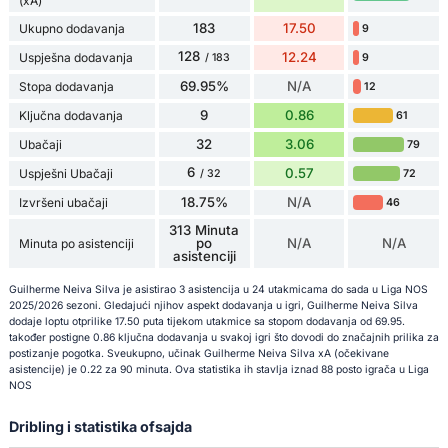
(xA)
183
17.50
Ukupno dodavanja
9
128
12.24
Uspješna dodavanja
9
/ 183
69.95%
N/A
Stopa dodavanja
12
9
0.86
Ključna dodavanja
61
32
3.06
Ubačaji
79
6
0.57
Uspješni Ubačaji
72
/ 32
18.75%
N/A
Izvršeni ubačaji
46
313 Minuta
po
N/A
N/A
Minuta po asistenciji
asistenciji
Guilherme Neiva Silva je asistirao 3 asistencija u 24 utakmicama do sada u Liga NOS
2025/2026 sezoni. Gledajući njihov aspekt dodavanja u igri, Guilherme Neiva Silva
dodaje loptu otprilike 17.50 puta tijekom utakmice sa stopom dodavanja od 69.95.
također postigne 0.86 ključna dodavanja u svakoj igri što dovodi do značajnih prilika za
postizanje pogotka. Sveukupno, učinak Guilherme Neiva Silva xA (očekivane
asistencije) je 0.22 za 90 minuta. Ova statistika ih stavlja iznad 88 posto igrača u Liga
NOS
Dribling i statistika ofsajda