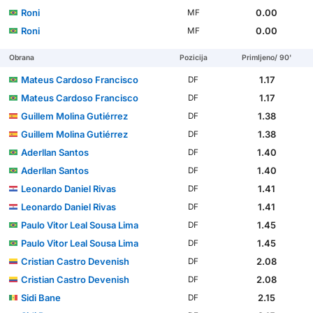
Roni
0.00
MF
Roni
0.00
MF
Obrana
Pozicija
Primljeno/ 90'
Mateus Cardoso Francisco
1.17
DF
Mateus Cardoso Francisco
1.17
DF
Guillem Molina Gutiérrez
1.38
DF
Guillem Molina Gutiérrez
1.38
DF
Aderllan Santos
1.40
DF
Aderllan Santos
1.40
DF
Leonardo Daniel Rivas
1.41
DF
Leonardo Daniel Rivas
1.41
DF
Paulo Vitor Leal Sousa Lima
1.45
DF
Paulo Vitor Leal Sousa Lima
1.45
DF
Cristian Castro Devenish
2.08
DF
Cristian Castro Devenish
2.08
DF
Sidi Bane
2.15
DF