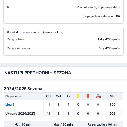
Promašeno
0
/ 0 jedanaesterci
Stopa jedanaesteraca:
N/A
Poredak prema rezultatu (trenutna liga)
84
Rang golova
/ 422 Igrača
18
Rang asistencija
/ 422 igrača
NASTUPI PRETHODNIH SEZONA
2024/2025 Sezona
Natjecanje
OU
Gol
As
Min'
PEN
Liga 3
11
3
1
0
0
0
802'
Ukupno 2024/2025
11
3
1
0
0
0
802'
/ 90 min
/ 90 min
Rezervacije / 90 min