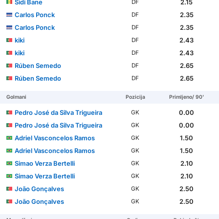
Sidi Bane
2.15
DF
Carlos Ponck
2.35
DF
Carlos Ponck
2.35
DF
kiki
2.43
DF
kiki
2.43
DF
Rúben Semedo
2.65
DF
Rúben Semedo
2.65
DF
Golmani
Pozicija
Primljeno/ 90'
Pedro José da Silva Trigueira
0.00
GK
Pedro José da Silva Trigueira
0.00
GK
Adriel Vasconcelos Ramos
1.50
GK
Adriel Vasconcelos Ramos
1.50
GK
Simao Verza Bertelli
2.10
GK
Simao Verza Bertelli
2.10
GK
João Gonçalves
2.50
GK
João Gonçalves
2.50
GK