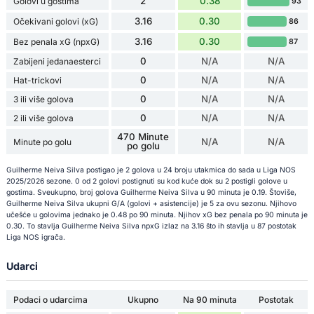
2
0.38
Golovi u gostima
93
3.16
0.30
Očekivani golovi (xG)
86
3.16
0.30
Bez penala xG (npxG)
87
0
N/A
N/A
Zabijeni jedanaesterci
0
N/A
N/A
Hat-trickovi
0
N/A
N/A
3 ili više golova
0
N/A
N/A
2 ili više golova
470 Minute
N/A
N/A
Minute po golu
po golu
Guilherme Neiva Silva postigao je 2 golova u 24 broju utakmica do sada u Liga NOS
2025/2026 sezone. 0 od 2 golovi postignuti su kod kuće dok su 2 postigli golove u
gostima. Sveukupno, broj golova Guilherme Neiva Silva u 90 minuta je 0.19. Štoviše,
Guilherme Neiva Silva ukupni G/A (golovi + asistencije) je 5 za ovu sezonu. Njihovo
učešće u golovima jednako je 0.48 po 90 minuta. Njihov xG bez penala po 90 minuta je
0.30. To stavlja Guilherme Neiva Silva npxG izlaz na 3.16 što ih stavlja u 87 postotak
Liga NOS igrača.
Udarci
Podaci o udarcima
Ukupno
Na 90 minuta
Postotak