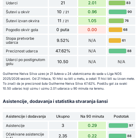
21
2.01
Udarci
83
10
0.96
Šutevi u okvir
90
/ 21
11
1.05
Šutevi izvan okvira
76
/ 21
0 puta
0.00
Pogodio okvir gola
68
Stopa pretvorbe
9.52%
N/A
61
udarca
47.62%
N/A
Preciznost udarca
88
Udarci po postignutom
10.50
N/A
N/A
golu
Guilherme Neiva Silva uzeo je 21 šuteva u 24 utakmicama do sada u Liga NOS
2025/2026 sezoni. Od 21 hitaca, 10 hitci su bili u metu, a ostali 11 hici bili su izvan mete.
To znači da je preciznost šuta Guilherme Neiva Silva 47.62%. Postižu gol za svaki
10.50 udarac koji uzmu i uzmu 2.01 udaraca u 90 minuta na terenu.
Asistencije, dodavanja i statistika stvaranja šansi
Asistencije i dodavanja
Ukupno
Na 90 minuta
Postotak
3
0.29
Asistencije
97
Očekivane asistencije
2.35
0.22
88