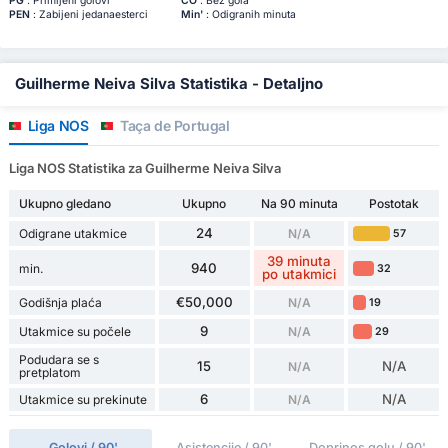
PG
: Primljeni golovi
ČO
: Bez gola
PEN
: Zabijeni jedanaesterci
Min'
: Odigranih minuta
Guilherme Neiva Silva Statistika - Detaljno
Liga NOS
Taça de Portugal
Liga NOS Statistika za Guilherme Neiva Silva
Ukupno gledano
Ukupno
Na 90 minuta
Postotak
24
Odigrane utakmice
N/A
57
39 minuta
940
min.
32
po utakmici
€50,000
Godišnja plaća
N/A
19
9
Utakmice su počele
N/A
29
Podudara se s
15
N/A
N/A
pretplatom
6
N/A
Utakmice su prekinute
N/A
Golovi / 90'
Asistencije / 90'
Doprinos golu / 90'