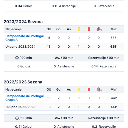
0.34
Golovi
0.11
Asistencije
0
Rezervacije
2023/2024 Sezona
Natjecanje
OU
Gol
As
Min'
PEN
Campeonato de Portugal
15
0
0
1
0
0
635'
Grupa A
Ukupno 2023/2024
15
0
0
1
0
0
635'
/ 90 min
/ 90 min
Rezervacije / 90 min
0
Golovi
0
Asistencije
0.14
Rezervacije
2022/2023 Sezona
Natjecanje
OU
Gol
As
Min'
PEN
Campeonato de Portugal
13
2
0
1
0
0
441'
Grupa A
Ukupno 2022/2023
13
2
0
1
0
0
441'
/ 90 min
/ 90 min
Rezervacije / 90 min
0.41
Golovi
0
Asistencije
0.2
Rezervacije