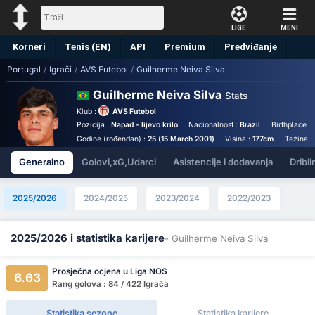
LIGE
MENI
Korneri
Tenis (EN)
API
Premium
Predviđanje
Portugal
/
Igrači
/
AVS Futebol
/
Guilherme Neiva Silva
Guilherme Neiva Silva
Stats
Klub :
AVS Futebol
Pozicija :
Napad - lijevo krilo
Nacionalnost :
Brazil
Birthplace :
Godine (rođendan) :
25 (15 March 2001)
Visina :
177cm
Težina :
Generalno
Golovi,xG,Udarci
Asistencije i dodavanja
Dribli
2025/2026
2024/2025
2023/2024
2022/2023
2025/2026 i statistika karijere
- Guilherme Neiva Silva
Prosječna ocjena u Liga NOS
6.63
Rang golova : 84 / 422 Igrača
Statistika sezone
Statistika karijere