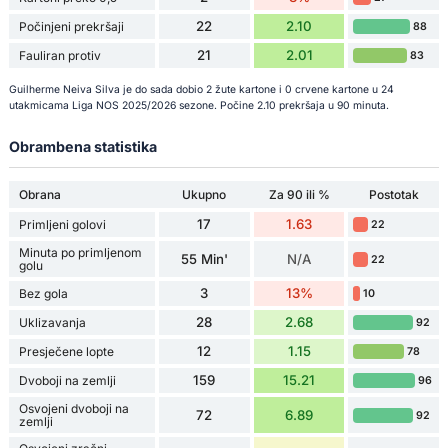
22
2.10
Počinjeni prekršaji
88
21
2.01
Fauliran protiv
83
Guilherme Neiva Silva je do sada dobio 2 žute kartone i 0 crvene kartone u 24
utakmicama Liga NOS 2025/2026 sezone. Počine 2.10 prekršaja u 90 minuta.
Obrambena statistika
Obrana
Ukupno
Za 90 ili %
Postotak
17
1.63
Primljeni golovi
22
Minuta po primljenom
55 Min'
N/A
22
golu
3
13%
Bez gola
10
28
2.68
Uklizavanja
92
12
1.15
Presječene lopte
78
159
15.21
Dvoboji na zemlji
96
Osvojeni dvoboji na
72
6.89
92
zemlji