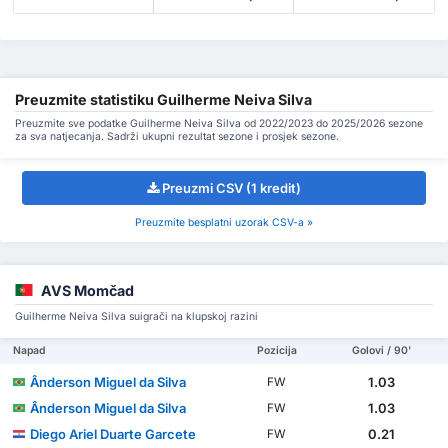
Preuzmite statistiku Guilherme Neiva Silva
Preuzmite sve podatke Guilherme Neiva Silva od 2022/2023 do 2025/2026 sezone
za sva natjecanja. Sadrži ukupni rezultat sezone i prosjek sezone.
Preuzmi CSV (1 kredit)
Preuzmite besplatni uzorak CSV-a »
AVS Momčad
Guilherme Neiva Silva suigrači na klupskoj razini
Napad
Pozicija
Golovi / 90'
Ânderson Miguel da Silva
1.03
FW
Ânderson Miguel da Silva
1.03
FW
Diego Ariel Duarte Garcete
0.21
FW