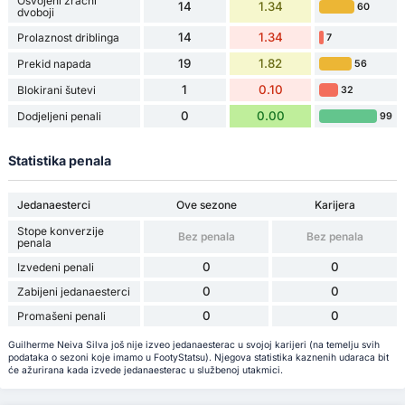
Osvojeni zračni
14
1.34
60
dvoboji
14
1.34
Prolaznost driblinga
7
19
1.82
Prekid napada
56
1
0.10
Blokirani šutevi
32
0
0.00
Dodjeljeni penali
99
Statistika penala
Jedanaesterci
Ove sezone
Karijera
Stope konverzije
Bez penala
Bez penala
penala
0
0
Izvedeni penali
0
0
Zabijeni jedanaesterci
0
0
Promašeni penali
Guilherme Neiva Silva još nije izveo jedanaesterac u svojoj karijeri (na temelju svih
podataka o sezoni koje imamo u FootyStatsu). Njegova statistika kaznenih udaraca bit
će ažurirana kada izvede jedanaesterac u službenoj utakmici.