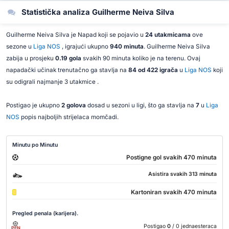
Statistička analiza Guilherme Neiva Silva
Guilherme Neiva Silva je Napad koji se pojavio u
24 utakmicama
ove
sezone u
Liga NOS
, igrajući ukupno
940 minuta
. Guilherme Neiva Silva
zabija u prosjeku
0.19 gola
svakih 90 minuta koliko je na terenu. Ovaj
napadački učinak trenutačno ga stavlja na
84 od 422 igrača
u
Liga NOS
koji
su odigrali najmanje 3 utakmice .
Postigao je ukupno
2 golova
dosad u sezoni u ligi, što ga stavlja na
7
u
Liga
NOS
popis najboljih strijelaca momčadi.
Minutu po Minutu
Postigne gol svakih 470 minuta
Asistira svakih 313 minuta
Kartoniran svakih 470 minuta
Pregled penala (karijera).
Postigao
0
/ 0 jednaesteraca
PEN