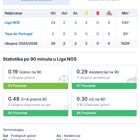
Natjecanje
OU
Gol
As
Min'
PEN
Liga NOS
24
2
3
2
0
0
940'
Taça de Portugal
2
0
0
0
0
0
89'
Ukupno 2025/2026
26
2
3
2
0
0
1029'
Statistika po 90 minuta u Liga NOS
0.19
0.29
Golovi na 90
Asistencije na 90
2 Ukupno golova
3 Ukupno asistencija
81 Postotak
97 Postotak
0.48
0.30
G+A prema 90
xG na 90'
5 Ukupno doprinosa za gol
3.16 Očekivani golovi
90 Postotak
86 Postotak
Terminologija :
Gol
: Postignuti golovi
As
: Asistencije