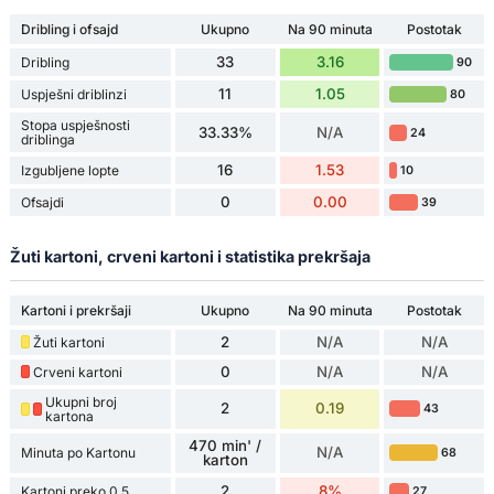
Dribling i ofsajd
Ukupno
Na 90 minuta
Postotak
33
3.16
Dribling
90
11
1.05
Uspješni driblinzi
80
Stopa uspješnosti
33.33%
N/A
24
driblinga
16
1.53
Izgubljene lopte
10
0
0.00
Ofsajdi
39
Žuti kartoni, crveni kartoni i statistika prekršaja
Kartoni i prekršaji
Ukupno
Na 90 minuta
Postotak
2
N/A
N/A
Žuti kartoni
0
N/A
N/A
Crveni kartoni
Ukupni broj
2
0.19
43
kartona
470 min' /
N/A
Minuta po Kartonu
68
karton
2
8%
Kartoni preko 0,5
27