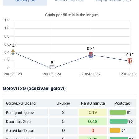
Golovi i xG (očekivani golovi)
Golovi,xG,Udarci
Ukupno
Na 90 minuta
Postotak
2
0.19
Postignuti golovi
81
5
0.48
Doprinos Golu
90
0
0
Golovi kod kuće
54