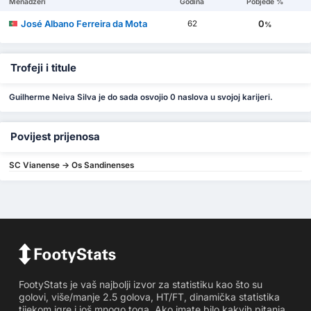
Menadžeri
Godina
Pobjede %
José Albano Ferreira da Mota
0
62
%
Trofeji i titule
Guilherme Neiva Silva je do sada osvojio 0 naslova u svojoj karijeri.
Povijest prijenosa
SC Vianense -> Os Sandinenses
FootyStats je vaš najbolji izvor za statistiku kao što su
golovi, više/manje 2.5 golova, HT/FT, dinamička statistika
tijekom igre i još mnogo toga. Ako imate bilo kakvih pitanja,