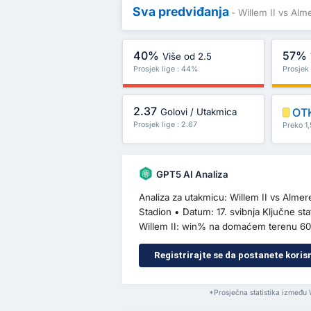
Sva predviđanja
- Willem II vs Alm
40%
57%
Više od 2.5
Prosjek lige : 44%
Prosjek
2.37
OT
Golovi / Utakmica
Prosjek lige : 2.67
Preko 1,
GPT5 AI Analiza
Analiza za utakmicu: Willem II vs Alme
Stadion • Datum: 17. svibnja Ključne st
Willem II: win% na domaćem terenu 60
Registrirajte se da postanete koris
*Prosječna statistika između 