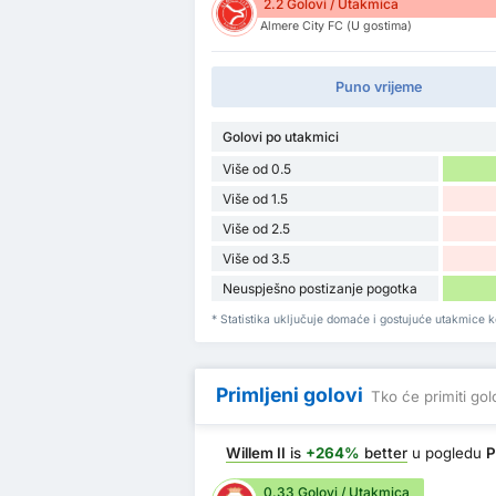
2.2 Golovi / Utakmica
Almere City FC (U gostima)
Puno vrijeme
Golovi po utakmici
Više od 0.5
Više od 1.5
Više od 2.5
Više od 3.5
Neuspješno postizanje pogotka
* Statistika uključuje domaće i gostujuće utakmice ko
Primljeni golovi
Tko će primiti go
Willem II
is
+264%
better
u pogledu
P
0.33 Golovi / Utakmica