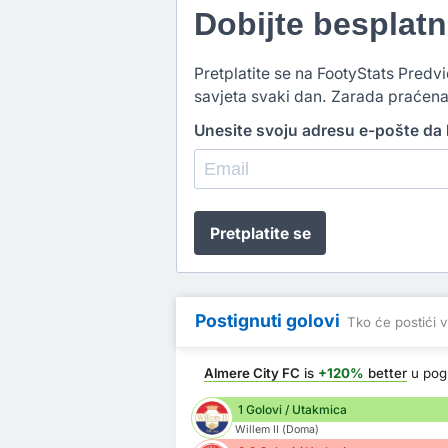
Dobijte besplat
Pretplatite se na FootyStats Predvi
savjeta svaki dan. Zarada praćena
Unesite svoju adresu e-pošte da b
Pretplatite se
Postignuti golovi
Tko će postići v
Almere City FC
is
+120%
better
u pog
1 Golovi / Utakmica
Willem II (Doma)