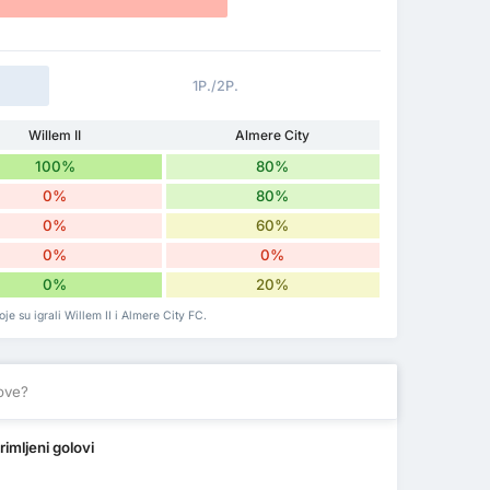
1P./2P.
Willem II
Almere City
100%
80%
0%
80%
0%
60%
0%
0%
0%
20%
je su igrali Willem II i Almere City FC.
love?
rimljeni golovi