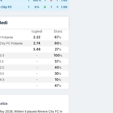
II
1
100%
1
0
1
1.00
 City FC
1
0%
0
1
-1
1.00
ledi
Izgledi
Stats
2.22
67
II Pobjeda
%
2.74
60
City FC Pobjeda
%
3.48
27
%
-
100
0.5
%
-
57
1.5
%
-
40
2.5
%
-
30
3.5
%
-
10
4.5
%
-
47
%
aliza
ay 2026, Willem II played Almere City FC in