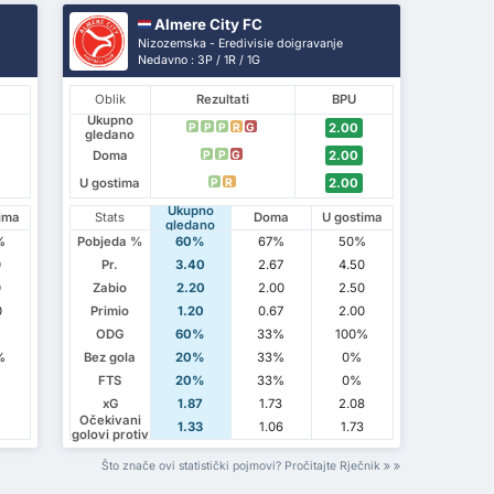
Almere City FC
Nizozemska - Eredivisie doigravanje
Nedavno : 3P / 1R / 1G
Oblik
Rezultati
BPU
Ukupno
2.00
P
P
P
R
G
gledano
Doma
2.00
P
P
G
U gostima
2.00
P
R
Ukupno
ima
Stats
Doma
U gostima
gledano
%
Pobjeda %
60%
67%
50%
0
Pr.
3.40
2.67
4.50
0
Zabio
2.20
2.00
2.50
0
Primio
1.20
0.67
2.00
ODG
60%
33%
100%
%
Bez gola
20%
33%
0%
FTS
20%
33%
0%
xG
1.87
1.73
2.08
Očekivani
2
1.33
1.06
1.73
golovi protiv
Što znače ovi statistički pojmovi? Pročitajte Rječnik