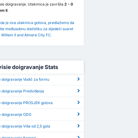
sie doigravanje. Utakmica je završila
2 - 0
em II
.
 da je ova utakmica gotova, predlažemo da
ite međusobnu statistiku za sljedeći susret
Willem II and Almere City FC.
visie doigravanje Stats
e doigravanje Vodič za formu
e doigravanje Predviđanja
ie doigravanje PROSJEK golova
21 October 2022
ry 2023
25 April 2014
8 November 2013
Willem II
1
Almere City FC
1
Almere City FC
1
Willem II
5
ie doigravanje ODG
Willem II
2
Almere City FC
1
I
0
Almere City FC
0
e doigravanje Više od 2,5 gola
e doigravanje Korneri