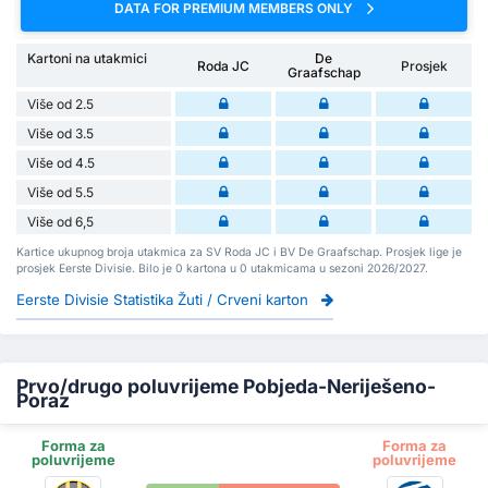
DATA FOR PREMIUM MEMBERS ONLY
Kartoni na utakmici
De
Roda JC
Prosjek
Graafschap
Više od 2.5
Više od 3.5
Više od 4.5
Više od 5.5
Više od 6,5
Kartice ukupnog broja utakmica za SV Roda JC i BV De Graafschap. Prosjek lige je
prosjek Eerste Divisie. Bilo je 0 kartona u 0 utakmicama u sezoni 2026/2027.
Eerste Divisie Statistika Žuti / Crveni karton
Prvo/drugo poluvrijeme Pobjeda-Neriješeno-
Poraz
Forma za
Forma za
poluvrijeme
poluvrijeme