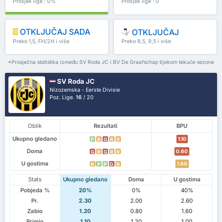
Prosjek lige : 0%
Prosjek lige : 0
OTKLJUČAJ SADA
OTKLJUČAJ
Preko 1,5, FH/2H i više
Preko 8,5, 9,5 i više
*Prosječna statistika između SV Roda JC i BV De Graafschap tijekom tekuće sezone
SV Roda JC
Nizozemska - Eerste Divisie
Poz. Lige.
16
/ 20
Oblik
Rezultati
BPU
Ukupno gledano
1.10
P
R
G
R
R
Doma
0.60
G
R
G
R
R
U gostima
1.60
R
P
P
G
R
Stats
Ukupno gledano
Doma
U gostima
Pobjeda %
20%
0%
40%
Pr.
2.30
2.00
2.60
Zabio
1.20
0.80
1.60
Primio
1.10
1.20
1.00