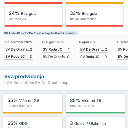
24%
33%
Bez gola
Bez gola
SV Roda JC
BV De Graafschap
SV Roda JC vs BV De Graafschap Prethodni rezultati
12 December 2025
15 August 2025
6 April 2025
1 Sept
BV De Graafschap
2
SV Roda JC
1
BV De Graafschap
2
SV Ro
SV Roda JC
3
BV De Graafschap
0
SV Roda JC
0
Sva predviđanja
- SV Roda JC vs BV De Graafschap
55%
85%
Više od 2.5
Više od 1.5
Prosjek lige : 0%
Prosjek lige : 0%
65%
3
ODG
Golovi / Utakmica