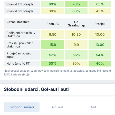
60%
70%
65%
Više od 2.5 ofsajda
30%
60%
45%
Više od 3.5 ofsajda
Razna statistika
De
Roda JC
Prosjek
Graafschap
Počinjeni prekršaji /
9.50
10.30
10.00
utakmica
Prekšaji proivnik /
15.8
9.9
13.00
utakmica
Prosječan posjed
53%
55%
54%
lopte
50%
30%
40%
Nerješeno % FT
Neki podaci su zaokruženi naviše ili naniže na najbliži postotak, pa mogu biti jednaki
101% kada se zbroje.
Slobodni udarci, Gol-aut i auti
Slobodni udarci
Gol aut
Aut