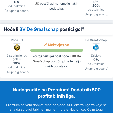
gola u
0%
JC
postići gol na temelju naših
20%
od utakmica
podataka.
od utakmica
(Ukupno gledano)
(Ukupno gledano)
Hoće li
BV De Graafschap
postići gol?
Roda JC
De Graafschap
Neizvjesno
Bez primljenog
Zabio u
Postoji
neizvjesnost
hoće li
BV De
gola u
0%
Graafschap
postići gol na temelju
10%
od utakmica
naših podataka.
od utakmica
(Ukupno gledano)
(Ukupno gledano)
Nadogradite na Premium! Dodatnih 500
profitabilnih liga.
Premium će vam donijeti više pobjeda. 500 ekstra liga za koje se
zna da su profitabilne i manje ih prate kladionice. Osim toga,