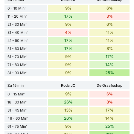
9%
6%
0 - 10 Min'
17%
3%
11 - 20 Min'
9%
6%
21 - 30 Min'
4%
11%
31 - 40 Min'
17%
11%
41 - 50 Min'
17%
8%
51 - 60 Min'
9%
17%
61 - 70 Min'
9%
14%
71 - 80 Min'
9%
25%
81 - 90 Min'
Za 15 min
Roda JC
De Graafschap
9%
6%
0 - 15 Min'
26%
8%
16 - 30 Min'
13%
17%
31 - 45 Min'
26%
14%
46 - 60 Min'
9%
25%
61 - 75 Min'