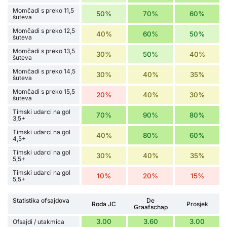
Momčadi s preko 11,5
50%
70%
60%
šuteva
Momčadi s preko 12,5
40%
60%
50%
šuteva
Momčadi s preko 13,5
30%
50%
40%
šuteva
Momčadi s preko 14,5
30%
40%
35%
šuteva
Momčadi s preko 15,5
20%
40%
30%
šuteva
Timski udarci na gol
70%
90%
80%
3,5+
Timski udarci na gol
40%
80%
60%
4,5+
Timski udarci na gol
30%
40%
35%
5,5+
Timski udarci na gol
10%
20%
15%
5,5+
Statistika ofsajdova
De
Roda JC
Prosjek
Graafschap
3.00
3.60
3.00
Ofsajdi / utakmica