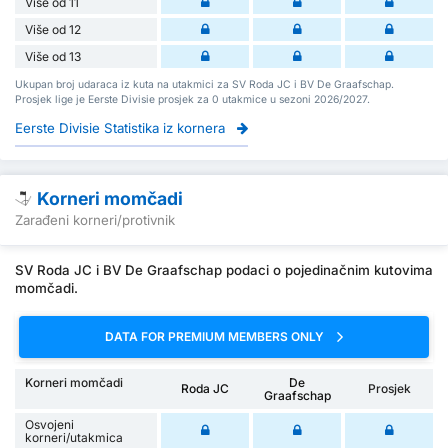
Više od 11
Više od 12
Više od 13
Ukupan broj udaraca iz kuta na utakmici za SV Roda JC i BV De Graafschap.
Prosjek lige je Eerste Divisie prosjek za 0 utakmice u sezoni 2026/2027.
Eerste Divisie Statistika iz kornera
Korneri momčadi
Zarađeni korneri/protivnik
SV Roda JC i BV De Graafschap podaci o pojedinačnim kutovima
momčadi.
DATA FOR PREMIUM MEMBERS ONLY
Korneri momčadi
De
Roda JC
Prosjek
Graafschap
Osvojeni
korneri/utakmica