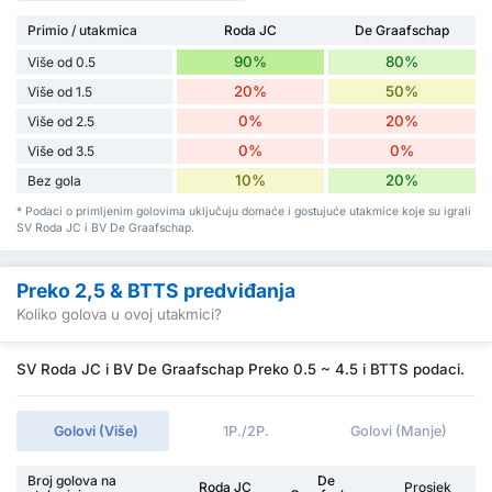
Primio / utakmica
Roda JC
De Graafschap
90%
80%
Više od 0.5
20%
50%
Više od 1.5
0%
20%
Više od 2.5
0%
0%
Više od 3.5
10%
20%
Bez gola
* Podaci o primljenim golovima uključuju domaće i gostujuće utakmice koje su igrali
SV Roda JC i BV De Graafschap.
Preko 2,5 & BTTS predviđanja
Koliko golova u ovoj utakmici?
SV Roda JC i BV De Graafschap Preko 0.5 ~ 4.5 i BTTS podaci.
Golovi (Više)
1P./2P.
Golovi (Manje)
Broj golova na
De
Roda JC
Prosjek