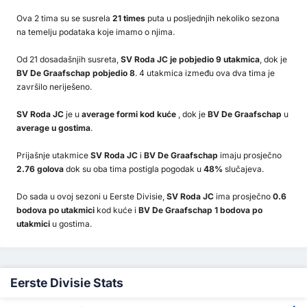
Ova 2 tima su se susrela
21 times
puta u posljednjih nekoliko sezona
na temelju podataka koje imamo o njima.
Od 21 dosadašnjih susreta,
SV Roda JC je pobjedio 9 utakmica
, dok je
BV De Graafschap pobjedio 8
. 4 utakmica između ova dva tima je
završilo neriješeno.
SV Roda JC
je u
average formi kod kuće
, dok je
BV De Graafschap
u
average u gostima
.
Prijašnje utakmice
SV Roda JC
i
BV De Graafschap
imaju prosječno
2.76 golova
dok su oba tima postigla pogodak u
48%
slučajeva.
Do sada u ovoj sezoni u Eerste Divisie,
SV Roda JC
ima prosječno
0.6
bodova po utakmici
kod kuće i
BV De Graafschap 1 bodova po
utakmici
u gostima.
Eerste Divisie Stats