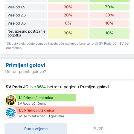
30%
70%
Više od 1.5
20%
30%
Više od 2.5
0%
10%
Više od 3.5
Neuspješno postizanje
30%
10%
pogotka
* Statistika uključuje domaće i gostujuće utakmice koje su igrali SV Roda JC i BV De
Graafschap.
Primljeni golovi
Tko će primiti golove?
SV Roda JC
is
+36%
better
u pogledu
Primljeni golovi
1.1 Primio / utakmica
SV Roda JC (Doma)
1.5 Primio / utakmica
BV De Graafschap (U gostima)
Puno vrijeme
1P./2P.