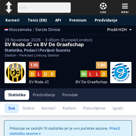
LIGE
MENI
Korneri
Tenis (EN)
API
Premium
Predviđanje
/
Eerste Divisie
Prošli H2H
Nizozemska
29 November 2026 - 3:45pm (Europe/London)
SV Roda JC vs BV De Graafschap
Statistika, Podaci i Povijest Susreta
Stadion -
Parkstad Limburg Stadion
1.10
1.50
D
L
D
D
W
L
L
D
SV Roda JC
BV De Graafschap
Statistika
Predviđanja
Poredak
Sve
Golovi
Korneri
Kartoni
Poluvrijeme
Igrači
Prikazuje se zadnjih 10 statistika jer je ovo početak sezone.
Prikaži
statistiku sezone