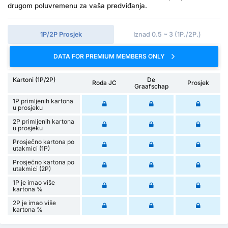
drugom poluvremenu za vaša predviđanja.
1P/2P Prosjek
Iznad 0.5 ~ 3 (1P./2P.)
DATA FOR PREMIUM MEMBERS ONLY
Kartoni (1P/2P)
De
Roda JC
Prosjek
Graafschap
1P primljenih kartona
u prosjeku
2P primljenih kartona
u prosjeku
Prosječno kartona po
utakmici (1P)
Prosječno kartona po
utakmici (2P)
1P je imao više
kartona %
2P je imao više
kartona %