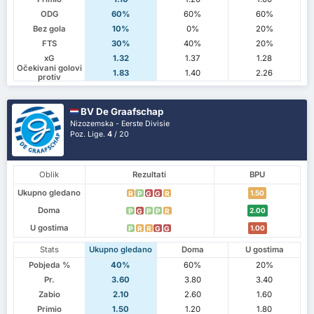
ODG
60%
60%
60%
Bez gola
10%
0%
20%
FTS
30%
40%
20%
xG
1.32
1.37
1.28
Očekivani golovi
1.83
1.40
2.26
protiv
BV De Graafschap
Nizozemska - Eerste Divisie
Poz. Lige.
4
/ 20
Oblik
Rezultati
BPU
Ukupno gledano
1.50
R
P
G
G
R
Doma
2.00
P
G
P
P
R
U gostima
1.00
P
R
R
G
G
Stats
Ukupno gledano
Doma
U gostima
Pobjeda %
40%
60%
20%
Pr.
3.60
3.80
3.40
Zabio
2.10
2.60
1.60
Primio
1.50
1.20
1.80