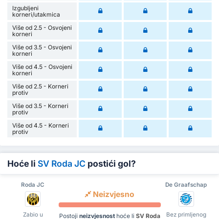
Izgubljeni
korneri/utakmica
Više od 2.5 - Osvojeni
korneri
Više od 3.5 - Osvojeni
korneri
Više od 4.5 - Osvojeni
korneri
Više od 2.5 - Korneri
protiv
Više od 3.5 - Korneri
protiv
Više od 4.5 - Korneri
protiv
Hoće li
SV Roda JC
postići gol?
Roda JC
De Graafschap
Neizvjesno
Zabio u
Bez primljenog
Postoji
neizvjesnost
hoće li
SV Roda