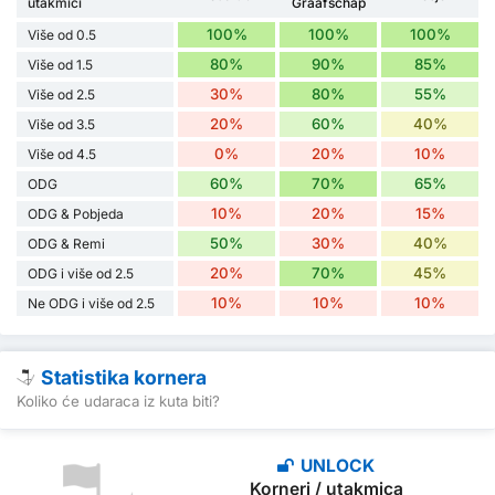
utakmici
Graafschap
100%
100%
100%
Više od 0.5
80%
90%
85%
Više od 1.5
30%
80%
55%
Više od 2.5
20%
60%
40%
Više od 3.5
0%
20%
10%
Više od 4.5
60%
70%
65%
ODG
10%
20%
15%
ODG & Pobjeda
50%
30%
40%
ODG & Remi
20%
70%
45%
ODG i više od 2.5
10%
10%
10%
Ne ODG i više od 2.5
Statistika kornera
Koliko će udaraca iz kuta biti?
UNLOCK
Korneri / utakmica