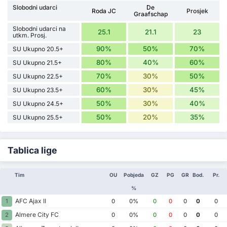
Slobodni udarci
De
Roda JC
Prosjek
Graafschap
Slobodni udarci na
25.1
21.1
23
utkm. Prosj.
90%
50%
70%
SU Ukupno 20.5+
80%
40%
60%
SU Ukupno 21.5+
70%
30%
50%
SU Ukupno 22.5+
60%
30%
45%
SU Ukupno 23.5+
50%
30%
40%
SU Ukupno 24.5+
50%
20%
35%
SU Ukupno 25.5+
Tablica lige
Tim
OU
Pobjeda
GZ
PG
GR
Bod.
Pr.
%
AFC Ajax II
1
0
0%
0
0
0
0
0
Almere City FC
2
0
0%
0
0
0
0
0