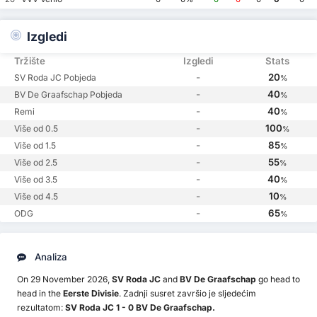
Izgledi
Tržište
Izgledi
Stats
-
20
SV Roda JC Pobjeda
%
-
40
BV De Graafschap Pobjeda
%
-
40
Remi
%
-
100
Više od 0.5
%
-
85
Više od 1.5
%
-
55
Više od 2.5
%
-
40
Više od 3.5
%
-
10
Više od 4.5
%
-
65
ODG
%
Analiza
On 29 November 2026,
SV Roda JC
and
BV De Graafschap
go head to
head in the
Eerste Divisie
. Zadnji susret završio je sljedećim
rezultatom:
SV Roda JC 1 - 0 BV De Graafschap.