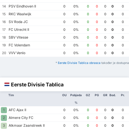
PSV Eindhoven II
14
0
0%
0
0
0
0
0
RKC Waalwijk
15
0
0%
0
0
0
0
0
SV Roda JC
16
0
0%
0
0
0
0
0
FC Utrecht II
17
0
0%
0
0
0
0
0
SBV Vitesse
18
0
0%
0
0
0
0
0
FC Volendam
19
0
0%
0
0
0
0
0
VVV Venlo
20
0
0%
0
0
0
0
0
*
Eerste Divisie Tablica obrasca
također je dostupna
Eerste Divisie Tablica
Tim
OU
Pobjeda
GZ
PG
GR
Bod.
Pr.
%
AFC Ajax II
1
0
0%
0
0
0
0
0
Almere City FC
2
0
0%
0
0
0
0
0
Alkmaar Zaanstreek II
3
0
0%
0
0
0
0
0