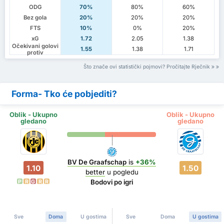
ODG
70%
80%
60%
Bez gola
20%
20%
20%
FTS
10%
0%
20%
xG
1.72
2.05
1.38
Očekivani golovi
1.55
1.38
1.71
protiv
Što znače ovi statistički pojmovi? Pročitajte Rječnik
Forma- Tko će pobjediti?
Oblik - Ukupno
Oblik - Ukupno
gledano
gledano
BV De Graafschap
is
+36%
1.10
1.50
better
u pogledu
Bodovi po igri
P
R
G
R
R
Sve
Doma
U gostima
Sve
Doma
U gostima