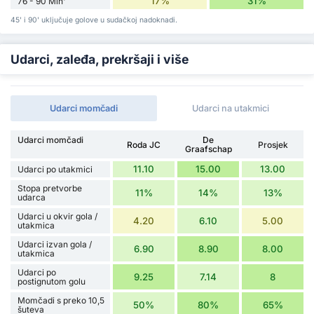
17%
31%
76 - 90 Min'
45' i 90' uključuje golove u sudačkoj nadoknadi.
Udarci, zaleđa, prekršaji i više
Udarci momčadi
Udarci na utakmici
Udarci momčadi
De
Roda JC
Prosjek
Graafschap
11.10
15.00
13.00
Udarci po utakmici
Stopa pretvorbe
11%
14%
13%
udarca
Udarci u okvir gola /
4.20
6.10
5.00
utakmica
Udarci izvan gola /
6.90
8.90
8.00
utakmica
Udarci po
9.25
7.14
8
postignutom golu
Momčadi s preko 10,5
50%
80%
65%
šuteva