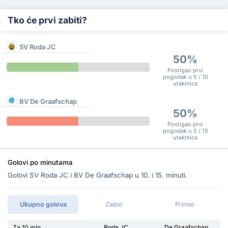
Tko će prvi zabiti?
SV Roda JC
50%
Postigao prvi
pogodak u 5 / 10
utakmica
BV De Graafschap
50%
Postigao prvi
pogodak u 5 / 10
utakmica
Golovi po minutama
Golovi SV Roda JC i BV De Graafschap u 10. i 15. minuti.
Ukupno golova
Zabio
Primio
Za 10 min
Roda JC
De Graafschap