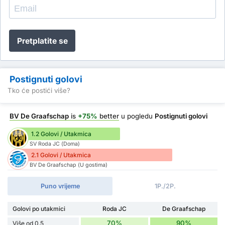
Pretplatite se
Postignuti golovi
Tko će postići više?
BV De Graafschap
is
+75%
better
u pogledu
Postignuti golovi
1.2 Golovi / Utakmica
SV Roda JC (Doma)
2.1 Golovi / Utakmica
BV De Graafschap (U gostima)
Puno vrijeme
1P./2P.
Golovi po utakmici
Roda JC
De Graafschap
70%
90%
Više od 0.5