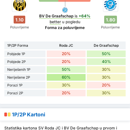
BV De Graafschap
is
+64%
1.10
1.80
better
u pogledu
Poluvrijeme
Poluvrijeme
Forma za poluvrijeme
1P/2P Forma
Roda JC
De Graafschap
20%
50%
Pobjede 1P
20%
40%
Pobjede 2P
50%
30%
Neriješenih 1P
60%
30%
Neriješene 2P
30%
20%
Porazi 1P
20%
30%
Porazi 2P
1P/2P Kartoni
Statistika kartona SV Roda JC i BV De Graafschap u prvom i