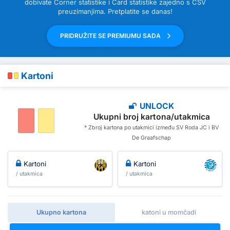
dobivate Corner statistike i Card statistike zajedno s CSV
preuzimanjima. Pretplatite se danas!
PRIDRUŽITE SE PREMIUMU SADA
Kartoni
UNLOCK
Ukupni broj kartona/utakmica
* Zbroj kartona po utakmici između SV Roda JC i BV
De Graafschap
Kartoni
Kartoni
/ utakmica
/ utakmica
Ukupno kartona
katoni u momčadi