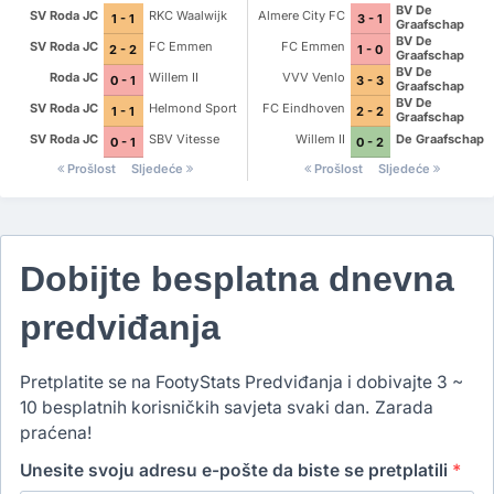
BV De
SV Roda JC
RKC Waalwijk
Almere City FC
1 - 1
3 - 1
Graafschap
BV De
SV Roda JC
FC Emmen
FC Emmen
2 - 2
1 - 0
Graafschap
BV De
Roda JC
Willem II
VVV Venlo
0 - 1
3 - 3
Graafschap
BV De
SV Roda JC
Helmond Sport
FC Eindhoven
1 - 1
2 - 2
Graafschap
SV Roda JC
SBV Vitesse
Willem II
De Graafschap
0 - 1
0 - 2
Prošlost
Sljedeće
Prošlost
Sljedeće
Dobijte besplatna dnevna
predviđanja
Pretplatite se na FootyStats Predviđanja i dobivajte 3 ~
10 besplatnih korisničkih savjeta svaki dan. Zarada
praćena!
Unesite svoju adresu e-pošte da biste se pretplatili
*