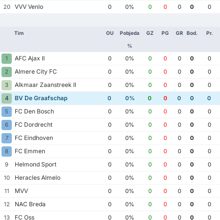
VVV Venlo
20
0
0%
0
0
0
0
0
Tim
OU
Pobjeda
GZ
PG
GR
Bod.
Pr.
%
AFC Ajax II
1
0
0%
0
0
0
0
0
Almere City FC
2
0
0%
0
0
0
0
0
Alkmaar Zaanstreek II
3
0
0%
0
0
0
0
0
BV De Graafschap
4
0
0%
0
0
0
0
0
FC Den Bosch
5
0
0%
0
0
0
0
0
FC Dordrecht
6
0
0%
0
0
0
0
0
FC Eindhoven
7
0
0%
0
0
0
0
0
FC Emmen
8
0
0%
0
0
0
0
0
Helmond Sport
9
0
0%
0
0
0
0
0
Heracles Almelo
10
0
0%
0
0
0
0
0
MVV
11
0
0%
0
0
0
0
0
NAC Breda
12
0
0%
0
0
0
0
0
FC Oss
13
0
0%
0
0
0
0
0