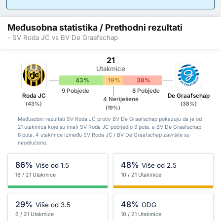
Međusobna statistika / Prethodni rezultati
- SV Roda JC vs BV De Graafschap
21
Utakmice
43%
19%
38%
9 Pobjede
8 Pobjede
Roda JC
De Graafschap
4 Neriješene
(43%)
(38%)
(19%)
Međusobni rezultati SV Roda JC protiv BV De Graafschap pokazuju da je od
21 utakmica koje su imali SV Roda JC pobijedio 9 puta, a BV De Graafschap
8 puta. 4 utakmice između SV Roda JC i BV De Graafschap završile su
neodlučeno.
86%
48%
Više od 1.5
Više od 2.5
18 / 21 Utakmice
10 / 21 Utakmice
29%
48%
Više od 3.5
ODG
6 / 21 Utakmice
10 / 21 Utakmice