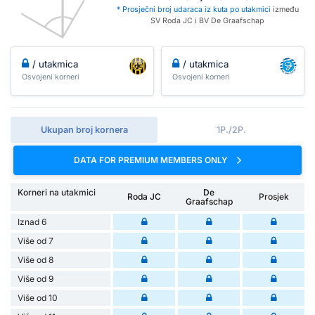
* Prosječni broj udaraca iz kuta po utakmici
između
SV Roda JC i BV De Graafschap
/ utakmica
/ utakmica
Osvojeni korneri
Osvojeni korneri
Ukupan broj kornera
1P./2P.
DATA FOR PREMIUM MEMBERS ONLY
Korneri na utakmici
De
Roda JC
Prosjek
Graafschap
Iznad 6
Više od 7
Više od 8
Više od 9
Više od 10