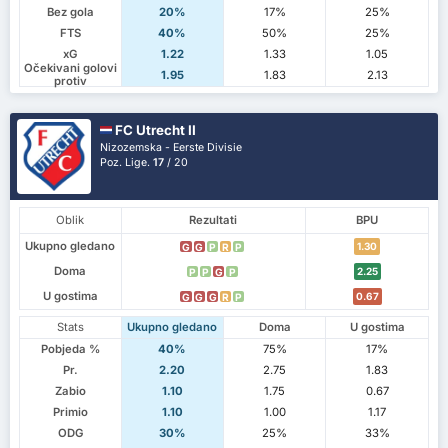
Bez gola
20%
17%
25%
FTS
40%
50%
25%
xG
1.22
1.33
1.05
Očekivani golovi
1.95
1.83
2.13
protiv
FC Utrecht II
Nizozemska - Eerste Divisie
Poz. Lige.
17
/ 20
Oblik
Rezultati
BPU
Ukupno gledano
1.30
G
G
P
R
P
Doma
2.25
P
P
G
P
U gostima
0.67
G
G
G
R
P
Stats
Ukupno gledano
Doma
U gostima
Pobjeda %
40%
75%
17%
Pr.
2.20
2.75
1.83
Zabio
1.10
1.75
0.67
Primio
1.10
1.00
1.17
ODG
30%
25%
33%