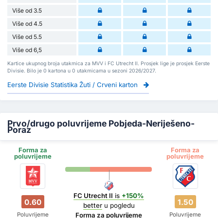
Više od 3.5
Više od 4.5
Više od 5.5
Više od 6,5
Kartice ukupnog broja utakmica za MVV i FC Utrecht II. Prosjek lige je prosjek Eerste
Divisie. Bilo je 0 kartona u 0 utakmicama u sezoni 2026/2027.
Eerste Divisie Statistika Žuti / Crveni karton
Prvo/drugo poluvrijeme Pobjeda-Neriješeno-
Poraz
Forma za
Forma za
poluvrijeme
poluvrijeme
FC Utrecht II
is
+150%
0.60
1.50
better
u pogledu
Poluvrijeme
Poluvrijeme
Forma za poluvrijeme