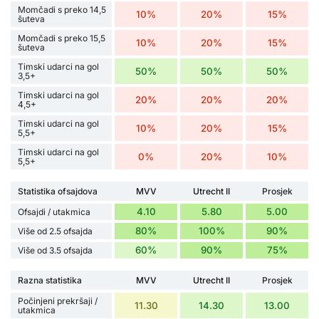
Momčadi s preko 14,5
10%
20%
15%
šuteva
Momčadi s preko 15,5
10%
20%
15%
šuteva
Timski udarci na gol
50%
50%
50%
3,5+
Timski udarci na gol
20%
20%
20%
4,5+
Timski udarci na gol
10%
20%
15%
5,5+
Timski udarci na gol
0%
20%
10%
5,5+
Statistika ofsajdova
MVV
Utrecht II
Prosjek
4.10
5.80
5.00
Ofsajdi / utakmica
80%
100%
90%
Više od 2.5 ofsajda
60%
90%
75%
Više od 3.5 ofsajda
Razna statistika
MVV
Utrecht II
Prosjek
Počinjeni prekršaji /
11.30
14.30
13.00
utakmica