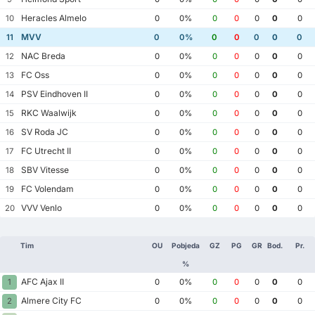
Heracles Almelo
10
0
0%
0
0
0
0
0
MVV
11
0
0%
0
0
0
0
0
NAC Breda
12
0
0%
0
0
0
0
0
FC Oss
13
0
0%
0
0
0
0
0
PSV Eindhoven II
14
0
0%
0
0
0
0
0
RKC Waalwijk
15
0
0%
0
0
0
0
0
SV Roda JC
16
0
0%
0
0
0
0
0
FC Utrecht II
17
0
0%
0
0
0
0
0
SBV Vitesse
18
0
0%
0
0
0
0
0
FC Volendam
19
0
0%
0
0
0
0
0
VVV Venlo
20
0
0%
0
0
0
0
0
Tim
OU
Pobjeda
GZ
PG
GR
Bod.
Pr.
%
AFC Ajax II
1
0
0%
0
0
0
0
0
Almere City FC
2
0
0%
0
0
0
0
0