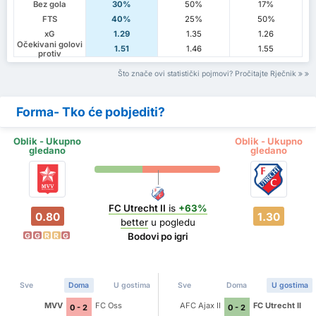
Bez gola
30%
50%
17%
FTS
40%
25%
50%
xG
1.29
1.35
1.26
Očekivani golovi
1.51
1.46
1.55
protiv
Što znače ovi statistički pojmovi? Pročitajte Rječnik
Forma- Tko će pobjediti?
Oblik - Ukupno
Oblik - Ukupno
gledano
gledano
FC Utrecht II
is
+63%
0.80
1.30
better
u pogledu
Bodovi po igri
G
G
R
R
G
Sve
Doma
U gostima
Sve
Doma
U gostima
MVV
FC Oss
AFC Ajax II
FC Utrecht II
0 - 2
0 - 2