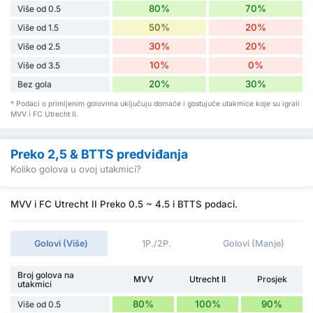
80%
70%
Više od 0.5
50%
20%
Više od 1.5
30%
20%
Više od 2.5
10%
0%
Više od 3.5
20%
30%
Bez gola
* Podaci o primljenim golovima uključuju domaće i gostujuće utakmice koje su igrali
MVV i FC Utrecht II.
Preko 2,5 & BTTS predviđanja
Koliko golova u ovoj utakmici?
MVV i FC Utrecht II Preko 0.5 ~ 4.5 i BTTS podaci.
Golovi (Više)
1P./2P.
Golovi (Manje)
Broj golova na
MVV
Utrecht II
Prosjek
utakmici
80%
100%
90%
Više od 0.5