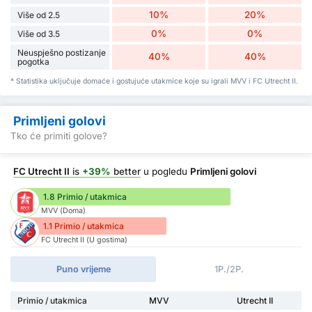
10%
20%
Više od 2.5
0%
0%
Više od 3.5
Neuspješno postizanje
40%
40%
pogotka
* Statistika uključuje domaće i gostujuće utakmice koje su igrali MVV i FC Utrecht II.
Primljeni golovi
Tko će primiti golove?
FC Utrecht II
is
+39%
better
u pogledu
Primljeni golovi
1.8 Primio / utakmica
MVV (Doma)
1.1 Primio / utakmica
FC Utrecht II (U gostima)
Puno vrijeme
1P./2P.
Primio / utakmica
MVV
Utrecht II