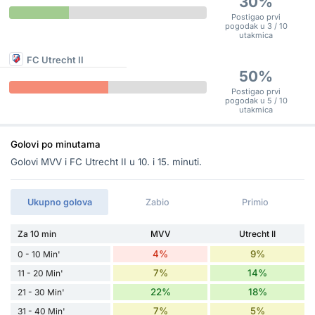
30%
Postigao prvi
pogodak u 3 / 10
utakmica
FC Utrecht II
50%
Postigao prvi
pogodak u 5 / 10
utakmica
Golovi po minutama
Golovi MVV i FC Utrecht II u 10. i 15. minuti.
Ukupno golova
Zabio
Primio
Za 10 min
MVV
Utrecht II
4%
9%
0 - 10 Min'
7%
14%
11 - 20 Min'
22%
18%
21 - 30 Min'
7%
5%
31 - 40 Min'