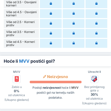
Više od 3.5 - Osvojeni
korneri
Više od 4.5 - Osvojeni
korneri
Više od 2.5 - Korneri
protiv
Više od 3.5 - Korneri
protiv
Više od 4.5 - Korneri
protiv
Hoće li
MVV
postići gol?
MVV
Utrecht II
Neizvjesno
Zabio u
Bez primljenog
Postoji
neizvjesnost
hoće li
MVV
gola u
0%
postići gol na temelju naših
30%
od utakmica
podataka.
od utakmica
(Ukupno gledano)
(Ukupno gledano)