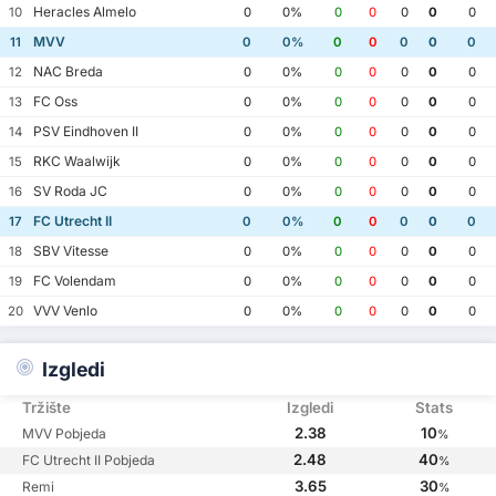
Heracles Almelo
10
0
0%
0
0
0
0
0
MVV
11
0
0%
0
0
0
0
0
NAC Breda
12
0
0%
0
0
0
0
0
FC Oss
13
0
0%
0
0
0
0
0
PSV Eindhoven II
14
0
0%
0
0
0
0
0
RKC Waalwijk
15
0
0%
0
0
0
0
0
SV Roda JC
16
0
0%
0
0
0
0
0
FC Utrecht II
17
0
0%
0
0
0
0
0
SBV Vitesse
18
0
0%
0
0
0
0
0
FC Volendam
19
0
0%
0
0
0
0
0
VVV Venlo
20
0
0%
0
0
0
0
0
Izgledi
Tržište
Izgledi
Stats
2.38
10
MVV Pobjeda
%
2.48
40
FC Utrecht II Pobjeda
%
3.65
30
Remi
%