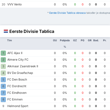
VVV Venlo
20
0
0%
0
0
0
0
0
*
Eerste Divisie Tablica obrasca
također je dostupna
Eerste Divisie Tablica
Tim
OU
Pobjeda
GZ
PG
GR
Bod.
Pr.
%
AFC Ajax II
1
0
0%
0
0
0
0
0
Almere City FC
2
0
0%
0
0
0
0
0
Alkmaar Zaanstreek II
3
0
0%
0
0
0
0
0
BV De Graafschap
4
0
0%
0
0
0
0
0
FC Den Bosch
5
0
0%
0
0
0
0
0
FC Dordrecht
6
0
0%
0
0
0
0
0
FC Eindhoven
7
0
0%
0
0
0
0
0
FC Emmen
8
0
0%
0
0
0
0
0
Helmond Sport
9
0
0%
0
0
0
0
0