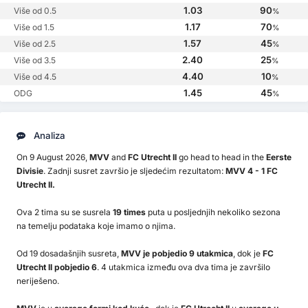
1.03
90
Više od 0.5
%
1.17
70
Više od 1.5
%
1.57
45
Više od 2.5
%
2.40
25
Više od 3.5
%
4.40
10
Više od 4.5
%
1.45
45
ODG
%
Analiza
On 9 August 2026,
MVV
and
FC Utrecht II
go head to head in the
Eerste
Divisie
. Zadnji susret završio je sljedećim rezultatom:
MVV 4 - 1 FC
Utrecht II.
Ova 2 tima su se susrela
19 times
puta u posljednjih nekoliko sezona
na temelju podataka koje imamo o njima.
Od 19 dosadašnjih susreta,
MVV je pobjedio 9 utakmica
, dok je
FC
Utrecht II pobjedio 6
. 4 utakmica između ova dva tima je završilo
neriješeno.