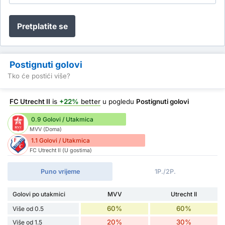
Pretplatite se
Postignuti golovi
Tko će postići više?
FC Utrecht II
is
+22%
better
u pogledu
Postignuti golovi
0.9 Golovi / Utakmica
MVV (Doma)
1.1 Golovi / Utakmica
FC Utrecht II (U gostima)
Puno vrijeme
1P./2P.
Golovi po utakmici
MVV
Utrecht II
60%
60%
Više od 0.5
20%
30%
Više od 1.5