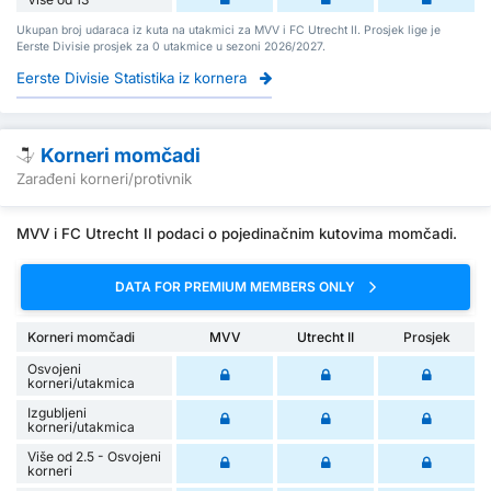
Ukupan broj udaraca iz kuta na utakmici za MVV i FC Utrecht II. Prosjek lige je
Eerste Divisie prosjek za 0 utakmice u sezoni 2026/2027.
Eerste Divisie Statistika iz kornera
Korneri momčadi
Zarađeni korneri/protivnik
MVV i FC Utrecht II podaci o pojedinačnim kutovima momčadi.
DATA FOR PREMIUM MEMBERS ONLY
Korneri momčadi
MVV
Utrecht II
Prosjek
Osvojeni
korneri/utakmica
Izgubljeni
korneri/utakmica
Više od 2.5 - Osvojeni
korneri