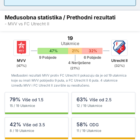
Međusobna statistika / Prethodni rezultati
- MVV vs FC Utrecht II
19
Utakmice
47%
21%
32%
9 Pobjede
6 Pobjede
MVV
Utrecht II
4 Neriješene
(47%)
(32%)
(21%)
Međusobni rezultati MVV protiv FC Utrecht II pokazuju da je od 19 utakmica
koje su imali MVV pobijedio 9 puta, a FC Utrecht II 6 puta. 4 utakmice
između MVV i FC Utrecht II završile su neodlučeno.
79%
63%
Više od 1.5
Više od 2.5
15 / 19 Utakmice
12 / 19 Utakmice
42%
58%
Više od 3.5
ODG
8 / 19 Utakmice
11 / 19 Utakmice