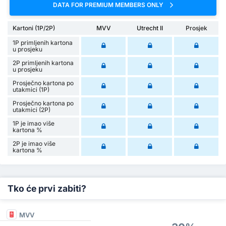
DATA FOR PREMIUM MEMBERS ONLY
Kartoni (1P/2P)
MVV
Utrecht II
Prosjek
1P primljenih kartona
u prosjeku
2P primljenih kartona
u prosjeku
Prosječno kartona po
utakmici (1P)
Prosječno kartona po
utakmici (2P)
1P je imao više
kartona %
2P je imao više
kartona %
Tko će prvi zabiti?
MVV