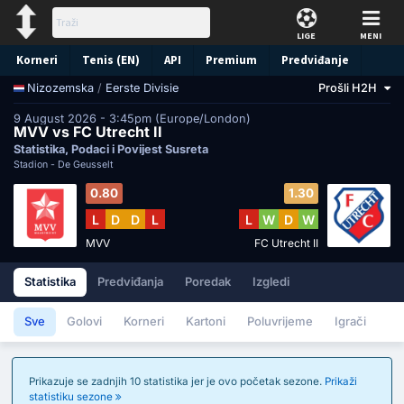
LIGE
MENI
Korneri
Tenis (EN)
API
Premium
Predviđanje
/
Eerste Divisie
Prošli H2H
Nizozemska
9 August 2026 - 3:45pm (Europe/London)
MVV vs FC Utrecht II
Statistika, Podaci i Povijest Susreta
Stadion -
De Geusselt
0.80
1.30
L
D
D
L
L
W
D
W
MVV
FC Utrecht II
Statistika
Predviđanja
Poredak
Izgledi
Sve
Golovi
Korneri
Kartoni
Poluvrijeme
Igrači
Prikazuje se zadnjih 10 statistika jer je ovo početak sezone.
Prikaži
statistiku sezone