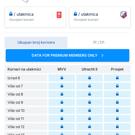
/ utakmica
/ utakmica
Osvojeni korneri
Osvojeni korneri
Ukupan broj kornera
1P./2P.
DATA FOR PREMIUM MEMBERS ONLY
Korneri na utakmici
MVV
Utrecht II
Prosjek
Iznad 6
Više od 7
Više od 8
Više od 9
Više od 10
Više od 11
Više od 12
Više od 13