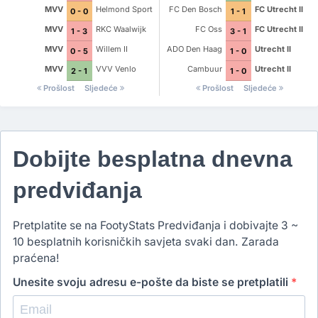
MVV
Helmond Sport
FC Den Bosch
FC Utrecht II
0 - 0
1 - 1
MVV
RKC Waalwijk
FC Oss
FC Utrecht II
1 - 3
3 - 1
MVV
Willem II
ADO Den Haag
Utrecht II
0 - 5
1 - 0
MVV
VVV Venlo
Cambuur
Utrecht II
2 - 1
1 - 0
Prošlost
Sljedeće
Prošlost
Sljedeće
Dobijte besplatna dnevna
predviđanja
Pretplatite se na FootyStats Predviđanja i dobivajte 3 ~
10 besplatnih korisničkih savjeta svaki dan. Zarada
praćena!
Unesite svoju adresu e-pošte da biste se pretplatili
*