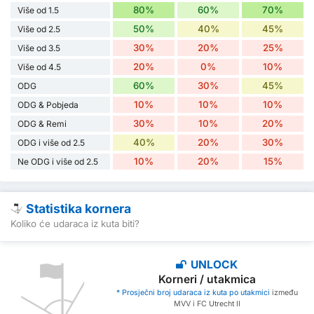
80%
60%
70%
Više od 1.5
50%
40%
45%
Više od 2.5
30%
20%
25%
Više od 3.5
20%
0%
10%
Više od 4.5
60%
30%
45%
ODG
10%
10%
10%
ODG & Pobjeda
30%
10%
20%
ODG & Remi
40%
20%
30%
ODG i više od 2.5
10%
20%
15%
Ne ODG i više od 2.5
Statistika kornera
Koliko će udaraca iz kuta biti?
UNLOCK
Korneri / utakmica
* Prosječni broj udaraca iz kuta po utakmici
između
MVV i FC Utrecht II