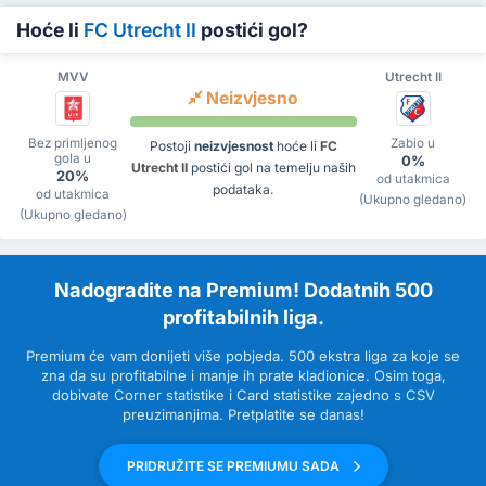
Hoće li
FC Utrecht II
postići gol?
MVV
Utrecht II
Neizvjesno
Bez primljenog
Zabio u
Postoji
neizvjesnost
hoće li
FC
gola u
0%
Utrecht II
postići gol na temelju naših
20%
od utakmica
podataka.
od utakmica
(Ukupno gledano)
(Ukupno gledano)
Nadogradite na Premium! Dodatnih 500
profitabilnih liga.
Premium će vam donijeti više pobjeda. 500 ekstra liga za koje se
zna da su profitabilne i manje ih prate kladionice. Osim toga,
dobivate Corner statistike i Card statistike zajedno s CSV
preuzimanjima. Pretplatite se danas!
PRIDRUŽITE SE PREMIUMU SADA