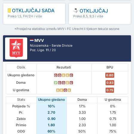
OTKLJUČAJ SADA
OTKLJUČAJ
Preko 1,5, FH/2H i više
Preko 8,5, 9,5 i više
*Prosječna statistika između MVV i FC Utrecht II tijekom tekuće sezone
MVV
Nizozemska - Eerste Divisie
Poz. Lige.
11
/ 20
Oblik
Rezultati
BPU
Ukupno gledano
0.80
G
G
R
R
G
Doma
0.83
P
G
G
R
G
U gostima
0.75
R
R
G
R
Stats
Ukupno gledano
Doma
U gostima
Pobjeda %
10%
17%
0%
Pr.
2.70
3.33
1.75
Zabio
0.90
1.00
0.75
Primio
1.80
2.33
1.00
ODG
60%
50%
75%