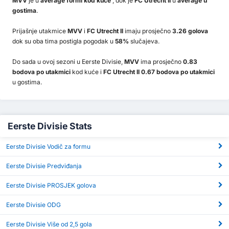
MVV
je u
average formi kod kuće
, dok je
FC Utrecht II
u
average u
gostima
.
Prijašnje utakmice
MVV
i
FC Utrecht II
imaju prosječno
3.26 golova
dok su oba tima postigla pogodak u
58%
slučajeva.
Do sada u ovoj sezoni u Eerste Divisie,
MVV
ima prosječno
0.83
bodova po utakmici
kod kuće i
FC Utrecht II 0.67 bodova po utakmici
u gostima.
Eerste Divisie Stats
Eerste Divisie Vodič za formu
Eerste Divisie Predviđanja
Eerste Divisie PROSJEK golova
Eerste Divisie ODG
Eerste Divisie Više od 2,5 gola