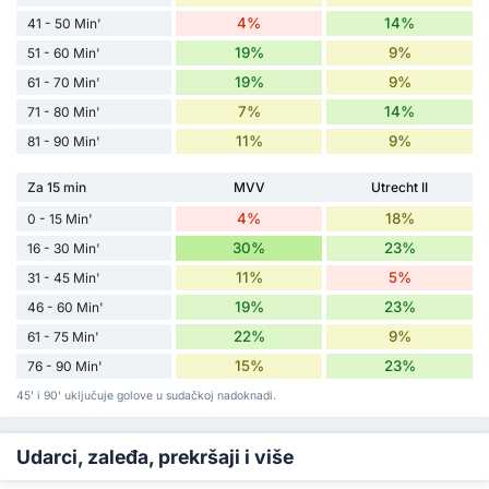
4%
14%
41 - 50 Min'
19%
9%
51 - 60 Min'
19%
9%
61 - 70 Min'
7%
14%
71 - 80 Min'
11%
9%
81 - 90 Min'
Za 15 min
MVV
Utrecht II
4%
18%
0 - 15 Min'
30%
23%
16 - 30 Min'
11%
5%
31 - 45 Min'
19%
23%
46 - 60 Min'
22%
9%
61 - 75 Min'
15%
23%
76 - 90 Min'
45' i 90' uključuje golove u sudačkoj nadoknadi.
Udarci, zaleđa, prekršaji i više