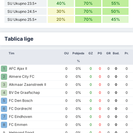
40%
70%
55%
SU Ukupno 23.5+
30%
70%
50%
SU Ukupno 24.5+
20%
70%
45%
SU Ukupno 25.5+
Tablica lige
Tim
OU
Pobjeda
GZ
PG
GR
Bod.
Pr.
%
AFC Ajax II
1
0
0%
0
0
0
0
0
Almere City FC
2
0
0%
0
0
0
0
0
Alkmaar Zaanstreek II
3
0
0%
0
0
0
0
0
BV De Graafschap
4
0
0%
0
0
0
0
0
FC Den Bosch
5
0
0%
0
0
0
0
0
FC Dordrecht
6
0
0%
0
0
0
0
0
FC Eindhoven
7
0
0%
0
0
0
0
0
FC Emmen
8
0
0%
0
0
0
0
0
Helmond Sport
9
0
0%
0
0
0
0
0