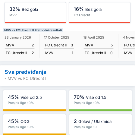
32%
16%
Bez gola
Bez gola
MVV
FC Utrecht II
MVV vs FC Utrecht II Prethodni rezultati
23 January 2026
17 October 2025
18 April 2025
4 Nove
MVV
2
FC Utrecht II
3
MVV
5
FC Utr
FC Utrecht II
2
MVV
1
FC Utrecht II
0
MVV
Sva predviđanja
- MVV vs FC Utrecht II
45%
70%
Više od 2.5
Više od 1.5
Prosjek lige : 0%
Prosjek lige : 0%
45%
2
ODG
Golovi / Utakmica
Prosjek lige : 0%
Prosjek lige : 0