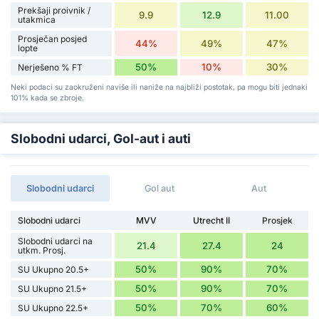
Prekšaji proivnik /
9.9
12.9
11.00
utakmica
Prosječan posjed
44%
49%
47%
lopte
50%
10%
30%
Nerješeno % FT
Neki podaci su zaokruženi naviše ili naniže na najbliži postotak, pa mogu biti jednaki
101% kada se zbroje.
Slobodni udarci, Gol-aut i auti
Slobodni udarci
Gol aut
Aut
Slobodni udarci
MVV
Utrecht II
Prosjek
Slobodni udarci na
21.4
27.4
24
utkm. Prosj.
50%
90%
70%
SU Ukupno 20.5+
50%
90%
70%
SU Ukupno 21.5+
50%
70%
60%
SU Ukupno 22.5+