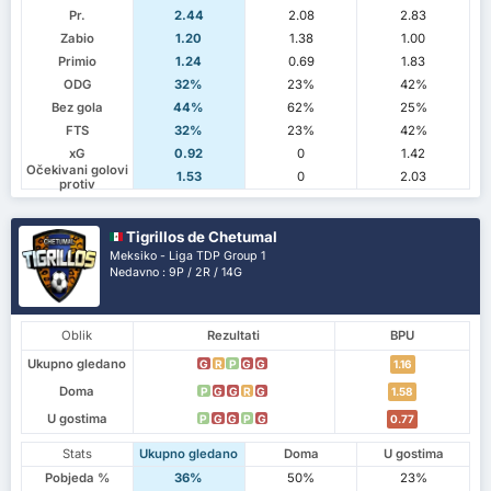
Pr.
2.44
2.08
2.83
Zabio
1.20
1.38
1.00
Primio
1.24
0.69
1.83
ODG
32%
23%
42%
Bez gola
44%
62%
25%
FTS
32%
23%
42%
xG
0.92
0
1.42
Očekivani golovi
1.53
0
2.03
protiv
Tigrillos de Chetumal
Meksiko - Liga TDP Group 1
Nedavno : 9P / 2R / 14G
Oblik
Rezultati
BPU
Ukupno gledano
G
R
P
G
G
1.16
Doma
P
G
G
R
G
1.58
U gostima
P
G
G
P
G
0.77
Stats
Ukupno gledano
Doma
U gostima
Pobjeda %
36%
50%
23%