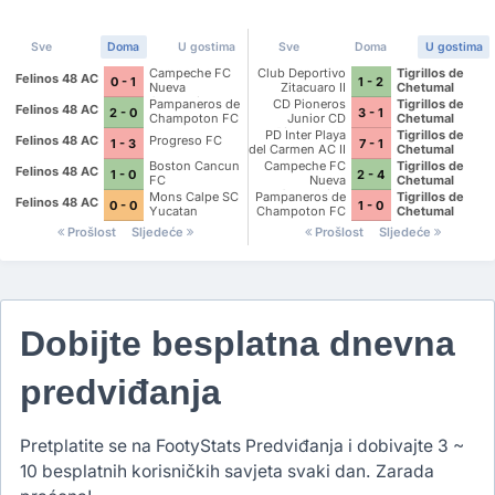
Sve
Doma
U gostima
Sve
Doma
U gostima
Campeche FC
Club Deportivo
Tigrillos de
Felinos 48 AC
0 - 1
1 - 2
Nueva
Zitacuaro II
Chetumal
Generacion
Pampaneros de
CD Pioneros
Tigrillos de
Felinos 48 AC
2 - 0
3 - 1
Champoton FC
Junior CD
Chetumal
Pioneros de
PD Inter Playa
Tigrillos de
Felinos 48 AC
Progreso FC
1 - 3
7 - 1
Cancun II
del Carmen AC II
Chetumal
Boston Cancun
Campeche FC
Tigrillos de
Felinos 48 AC
1 - 0
2 - 4
FC
Nueva
Chetumal
Generacion
Mons Calpe SC
Pampaneros de
Tigrillos de
Felinos 48 AC
0 - 0
1 - 0
Yucatan
Champoton FC
Chetumal
Prošlost
Sljedeće
Prošlost
Sljedeće
Dobijte besplatna dnevna
predviđanja
Pretplatite se na FootyStats Predviđanja i dobivajte 3 ~
10 besplatnih korisničkih savjeta svaki dan. Zarada