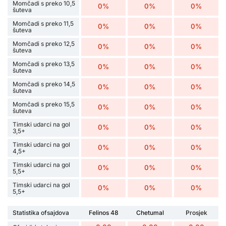
Momčadi s preko 10,5
0%
0%
0%
šuteva
Momčadi s preko 11,5
0%
0%
0%
šuteva
Momčadi s preko 12,5
0%
0%
0%
šuteva
Momčadi s preko 13,5
0%
0%
0%
šuteva
Momčadi s preko 14,5
0%
0%
0%
šuteva
Momčadi s preko 15,5
0%
0%
0%
šuteva
Timski udarci na gol
0%
0%
0%
3,5+
Timski udarci na gol
0%
0%
0%
4,5+
Timski udarci na gol
0%
0%
0%
5,5+
Timski udarci na gol
0%
0%
0%
5,5+
Statistika ofsajdova
Felinos 48
Chetumal
Prosjek