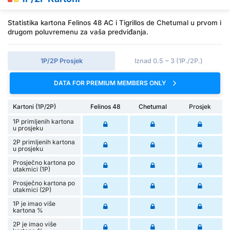
Statistika kartona Felinos 48 AC i Tigrillos de Chetumal u prvom i
drugom poluvremenu za vaša predviđanja.
1P/2P Prosjek
Iznad 0.5 ~ 3 (1P./2P.)
DATA FOR PREMIUM MEMBERS ONLY
Kartoni (1P/2P)
Felinos 48
Chetumal
Prosjek
1P primljenih kartona
u prosjeku
2P primljenih kartona
u prosjeku
Prosječno kartona po
utakmici (1P)
Prosječno kartona po
utakmici (2P)
1P je imao više
kartona %
2P je imao više