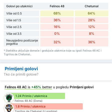
Golovi po utakmici
Felinos 48
Chetumal
68%
64%
Više od 0.5
36%
28%
Više od 1.5
16%
12%
Više od 2.5
0%
8%
Više od 3.5
Neuspješno postizanje
32%
36%
pogotka
* Statistika uključuje domaće i gostujuće utakmice koje su igrali Felinos 48 AC i
Tigrillos de Chetumal.
Primljeni golovi
Tko će primiti golove?
Felinos 48 AC
is
+45%
better
u pogledu
Primljeni golovi
1.24 Primio / utakmica
Felinos 48 AC (Doma)
1.8 Primio / utakmica
Tigrillos de Chetumal (U gostima)