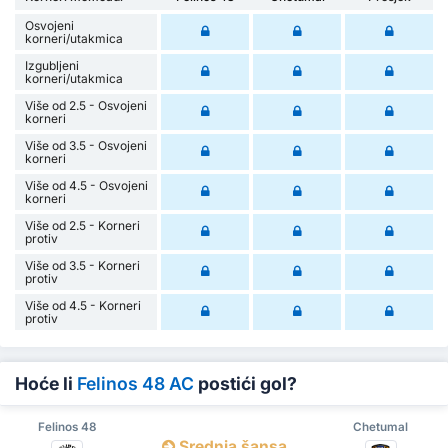
Osvojeni
korneri/utakmica
Izgubljeni
korneri/utakmica
Više od 2.5 - Osvojeni
korneri
Više od 3.5 - Osvojeni
korneri
Više od 4.5 - Osvojeni
korneri
Više od 2.5 - Korneri
protiv
Više od 3.5 - Korneri
protiv
Više od 4.5 - Korneri
protiv
Hoće li
Felinos 48 AC
postići gol?
Felinos 48
Chetumal
Srednja šansa