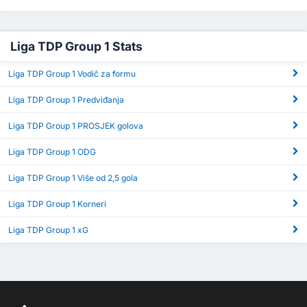
Liga TDP Group 1 Stats
Liga TDP Group 1 Vodič za formu
Liga TDP Group 1 Predviđanja
Liga TDP Group 1 PROSJEK golova
Liga TDP Group 1 ODG
Liga TDP Group 1 Više od 2,5 gola
Liga TDP Group 1 Korneri
Liga TDP Group 1 xG