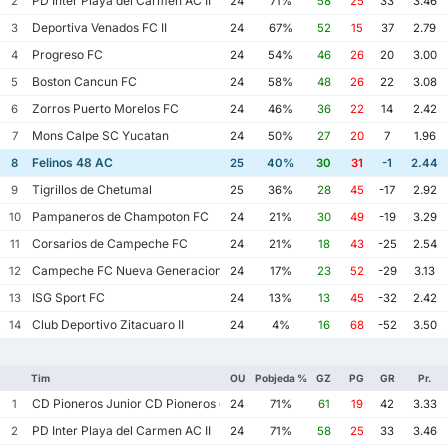
PD Inter Playa del Carmen AC II
2
24
71%
58
25
33
3.46
Deportiva Venados FC II
3
24
67%
52
15
37
2.79
Progreso FC
4
24
54%
46
26
20
3.00
Boston Cancun FC
5
24
58%
48
26
22
3.08
Zorros Puerto Morelos FC
6
24
46%
36
22
14
2.42
Mons Calpe SC Yucatan
7
24
50%
27
20
7
1.96
Felinos 48 AC
8
25
40%
30
31
-1
2.44
Tigrillos de Chetumal
9
25
36%
28
45
-17
2.92
Pampaneros de Champoton FC
10
24
21%
30
49
-19
3.29
Corsarios de Campeche FC
11
24
21%
18
43
-25
2.54
Campeche FC Nueva Generacion
12
24
17%
23
52
-29
3.13
ISG Sport FC
13
24
13%
13
45
-32
2.42
Club Deportivo Zitacuaro II
14
24
4%
16
68
-52
3.50
Tim
OU
Pobjeda %
GZ
PG
GR
Pr.
CD Pioneros Junior CD Pioneros de Cancun II
1
24
71%
61
19
42
3.33
PD Inter Playa del Carmen AC II
2
24
71%
58
25
33
3.46