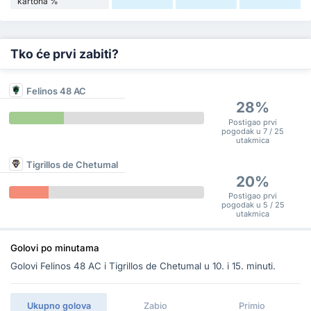
kartona %
Tko će prvi zabiti?
Felinos 48 AC
28%
Postigao prvi
pogodak u 7 / 25
utakmica
Tigrillos de Chetumal
20%
Postigao prvi
pogodak u 5 / 25
utakmica
Golovi po minutama
Golovi Felinos 48 AC i Tigrillos de Chetumal u 10. i 15. minuti.
Ukupno golova
Zabio
Primio