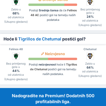
Zabio u
Bez primljenog
Postoji
Srednja šansa
da će
Felinos
gola u
68%
48 AC
postići gol na temelju naših
24%
od utakmica
podataka
od utakmica
(Ukupno gledano)
(Ukupno gledano)
Hoće li
Tigrillos de Chetumal
postići gol?
Felinos 48
Chetumal
Neizvjesno
Bez primljenog
Zabio u
Postoji
neizvjesnost
hoće li
Tigrillos
gola u
64%
de Chetumal
postići gol na temelju
44%
od utakmica
naših podataka.
od utakmica
(Ukupno gledano)
(Ukupno gledano)
Nadogradite na Premium! Dodatnih 500
profitabilnih liga.