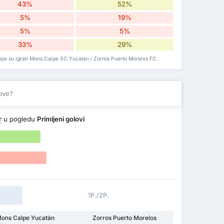
43%
52%
5%
19%
5%
5%
33%
29%
koje su igrali Mons Calpe SC Yucatan i Zorros Puerto Morelos FC.
love?
r
u pogledu
Primljeni golovi
1P./2P.
ons Calpe Yucatán
Zorros Puerto Morelos