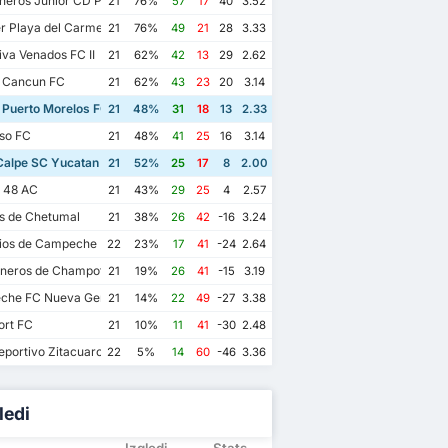
eros Junior CD Pioneros de Cancun II
21
76%
57
17
40
3.52
r Playa del Carmen AC II
21
76%
49
21
28
3.33
va Venados FC II
21
62%
42
13
29
2.62
 Cancun FC
21
62%
43
23
20
3.14
 Puerto Morelos FC
21
48%
31
18
13
2.33
so FC
21
48%
41
25
16
3.14
alpe SC Yucatan
21
52%
25
17
8
2.00
s 48 AC
21
43%
29
25
4
2.57
os de Chetumal
21
38%
26
42
-16
3.24
ios de Campeche FC
22
23%
17
41
-24
2.64
eros de Champoton FC
21
19%
26
41
-15
3.19
he FC Nueva Generacion
21
14%
22
49
-27
3.38
ort FC
21
10%
11
41
-30
2.48
portivo Zitacuaro II
22
5%
14
60
-46
3.36
ledi