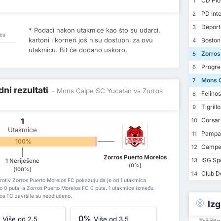
CD Pion
1
PD Inte
2
Deporti
3
* Podaci nakon utakmice kao što su udarci,
icu
kartoni i korneri još nisu dostupni za ovu
Boston
4
utakmicu. Bit će dodano uskoro.
Zorros
5
Progre
6
Mons C
7
ni rezultati
- Mons Calpe SC Yucatan vs Zorros
Felino
8
Tigrill
9
1
Corsar
10
Utakmice
Pampan
11
100%
0%
Campec
12
Zorros Puerto Morelos
ISG Sp
13
1 Neriješene
(0%)
(100%)
Club De
14
otiv Zorros Puerto Morelos FC pokazuju da je od 1 utakmica
o 0 puta, a Zorros Puerto Morelos FC 0 puta. 1 utakmice između
os FC završile su neodlučeno.
Izg
%
0%
Više od 2.5
Više od 3.5