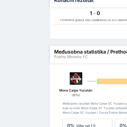
Konačni rezultat
1
-
0
*Vremena golova nisu zabilježena za ovu utakm
Međusobna statistika / Prethod
Puerto Morelos FC
0%
Mons Calpe Yucatán
(0%)
Međusobni rezultati Mons Calpe SC Yucatan pr
koje su imali Mons Calpe SC Yucatan pobijedi
Mons Calpe SC Yucatan i Zorros Puerto Morel
0%
0
Više od 1.5