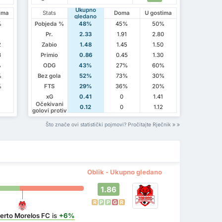
Ukupno
ima
Stats
Doma
U gostima
gledano
%
Pobjeda %
48%
45%
50%
5
Pr.
2.33
1.91
2.80
2
Zabio
1.48
1.45
1.50
3
Primio
0.86
0.45
1.30
%
ODG
43%
27%
60%
%
Bez gola
52%
73%
30%
%
FTS
29%
36%
20%
xG
0.41
0
1.41
Očekivani
0.12
0
1.12
golovi protiv
Što znače ovi statistički pojmovi? Pročitajte Rječnik
Oblik - Ukupno gledano
1.86
R
P
P
G
R
erto Morelos FC
is
+6%