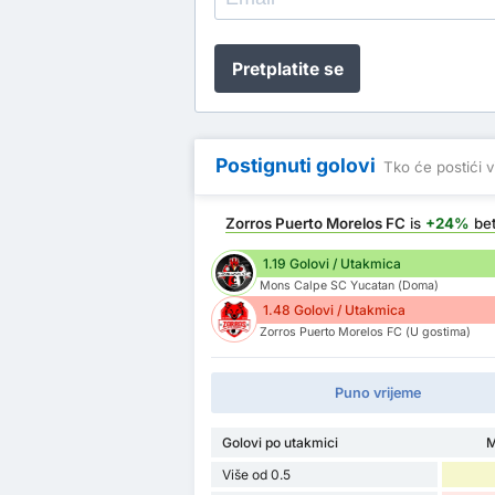
Pretplatite se
Postignuti golovi
Tko će postići v
Zorros Puerto Morelos FC
is
+24%
bet
1.19 Golovi / Utakmica
Mons Calpe SC Yucatan (Doma)
1.48 Golovi / Utakmica
Zorros Puerto Morelos FC (U gostima)
Puno vrijeme
Golovi po utakmici
M
Više od 0.5