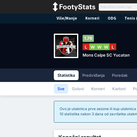
Više/Manje
Korneri
ODG
Tenis 
1.76
L
W
W
W
L
Mons Calpe SC Yucatan
Statistika
Predviđanja
Poredak
Sve
Golovi
Korneri
Kartoni
P
Ovo je utakmica prve sezone ili kup utakmica k
10 statistika nakon 3 dana od završetka utakm