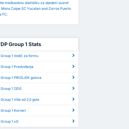
ite međusobnu statistiku za sljedeći susret
 Mons Calpe SC Yucatan and Zorros Puerto
s FC.
TDP Group 1 Stats
 Group 1 Vodič za formu
 Group 1 Predviđanja
 Group 1 PROSJEK golova
 Group 1 ODG
Group 1 Više od 2,5 gola
 Group 1 Korneri
 Group 1 xG