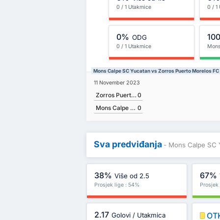
0 / 1 Utakmice
0 / 1
0%
10
ODG
0 / 1 Utakmice
Mons
Mons Calpe SC Yucatan vs Zorros Puerto Morelos FC P
11 November 2023
Zorros Puerto Morelos FC
0
Mons Calpe SC Yucatan
0
Sva predviđanja
- Mons Calpe SC 
38%
67%
Više od 2.5
Prosjek lige : 54%
Prosjek 
2.17
OT
Golovi / Utakmica