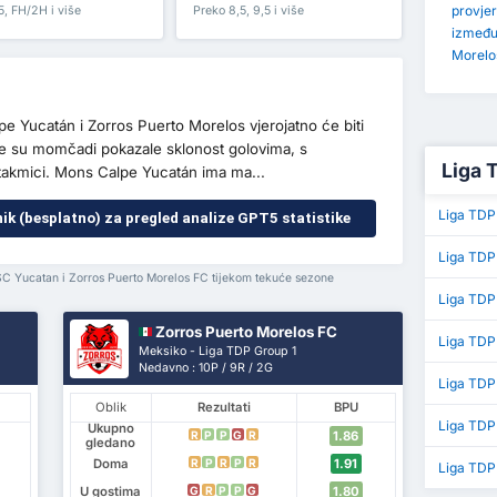
provjer
5, FH/2H i više
Preko 8,5, 9,5 i više
između
Morelo
 Yucatán i Zorros Puerto Morelos vjerojatno će biti
bje su momčadi pokazale sklonost golovima, s
Liga 
takmici. Mons Calpe Yucatán ima ma...
Liga TDP
nik (besplatno) za pregled analize GPT5 statistike
Liga TDP
SC Yucatan i Zorros Puerto Morelos FC tijekom tekuće sezone
Liga TDP
Zorros Puerto Morelos FC
Liga TDP
Meksiko - Liga TDP Group 1
Nedavno : 10P / 9R / 2G
Liga TDP 
Oblik
Rezultati
BPU
Liga TDP
Ukupno
1.86
R
P
P
G
R
gledano
Doma
1.91
R
P
R
P
R
Liga TDP
U gostima
1.80
G
R
P
P
G