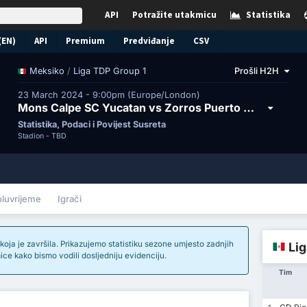
API
Potražite utakmicu
Statistika
(EN)
API
Premium
Predviđanje
CSV
/
Liga TDP Group 1
Prošli H2H
Meksiko
23 March 2024 - 9:00pm (Europe/London)
Mons Calpe SC Yucatan vs Zorros Puerto Morelos FC
Statistika, Podaci i Povijest Susreta
Stadion -
TBD
oluvrijeme
Igrači
oja je završila. Prikazujemo statistiku sezone umjesto zadnjih
Lig
ice kako bismo vodili dosljedniju evidenciju.
Tim