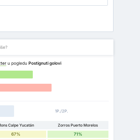
iše?
ter
u pogledu
Postignuti golovi
1P./2P.
ons Calpe Yucatán
Zorros Puerto Morelos
67%
71%