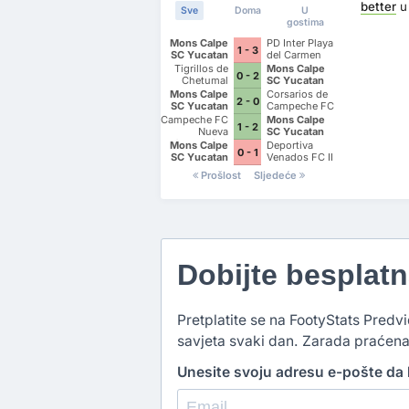
better
u
Sve
Doma
U
gostima
Mons Calpe
PD Inter Playa
1 - 3
SC Yucatan
del Carmen
AC II
Tigrillos de
Mons Calpe
0 - 2
Chetumal
SC Yucatan
Mons Calpe
Corsarios de
2 - 0
SC Yucatan
Campeche FC
Campeche FC
Mons Calpe
1 - 2
Nueva
SC Yucatan
Generacion
Mons Calpe
Deportiva
0 - 1
SC Yucatan
Venados FC II
Prošlost
Sljedeće
Dobijte besplat
Pretplatite se na FootyStats Predvi
savjeta svaki dan. Zarada praćena
Unesite svoju adresu e-pošte da b