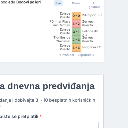
 pogledu
Bodovi po igri
Sve
Doma
U
gostima
Zorros
ISG Sport FC
0 - 0
Puerto
Morelos FC
PD Inter Playa
Zorros
3 - 2
del Carmen
Puerto
AC II
Morelos FC
Zorros
Felinos 48
3 - 1
Puerto
AC
Morelos FC
Tigrillos de
Zorros
2 - 3
Chetumal
Puerto
Morelos FC
Zorros
Progreso FC
3 - 3
Puerto
Morelos FC
Prošlost
Sljedeće
na dnevna predviđanja
đanja i dobivajte 3 ~ 10 besplatnih korisničkih
!
iste se pretplatili
*