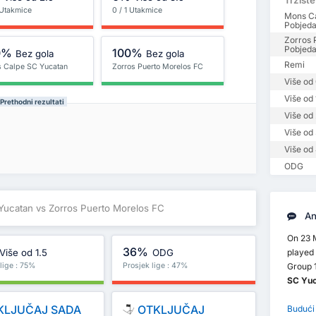
Tržište
 Utakmice
0 / 1 Utakmice
Mons C
Pobjed
Zorros 
Pobjed
0%
100%
Bez gola
Bez gola
Remi
 Calpe SC Yucatan
Zorros Puerto Morelos FC
Više od 
Više od 
rethodni rezultati
Više od 
Više od 
Više od 
ODG
Yucatan vs Zorros Puerto Morelos FC
An
On 23 
36%
Više od 1.5
ODG
played
lige : 75%
Prosjek lige : 47%
Group 1
SC Yuc
KLJUČAJ SADA
OTKLJUČAJ
Budući