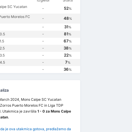
Izgledi
Stats
alpe SC Yucatan
-
52
%
a
Puerto Morelos FC
-
48
%
a
-
31
%
-
81
0.5
%
-
67
1.5
%
-
38
2.5
%
-
22
3.5
%
-
7
4.5
%
-
36
%
aliza
March 2024, Mons Calpe SC Yucatan
 Zorros Puerto Morelos FC in Liga TDP
. Utakmica je završila
1 - 0 za Mons Calpe
atan
.
 da je ova utakmica gotova, predlažemo da