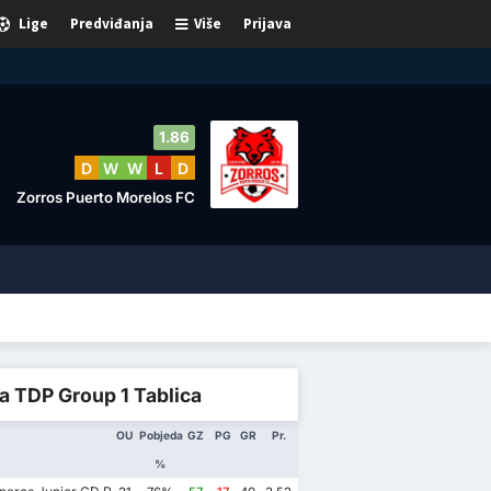
Lige
Predviđanja
Više
Prijava
1.86
D
W
W
L
D
Zorros Puerto Morelos FC
a TDP Group 1 Tablica
OU
Pobjeda
GZ
PG
GR
Pr.
%