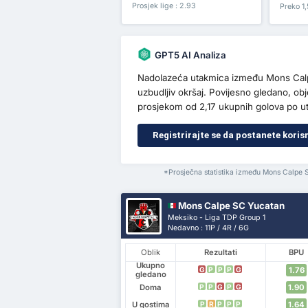
Prosjek lige : 2.93
Preko 1,
GPT5 AI Analiza
Nadolazeća utakmica između Mons Calpe
uzbudljiv okršaj. Povijesno gledano, o
prosjekom od 2,17 ukupnih golova po u
Registrirajte se da postanete koris
*Prosječna statistika između Mons Calpe 
Mons Calpe SC Yucatan
Meksiko - Liga TDP Group 1
Nedavno : 11P / 4R / 6G
Oblik
Rezultati
BPU
Ukupno
1.76
G
P
P
P
G
gledano
Doma
1.90
P
P
G
P
G
U gostima
1.64
P
R
P
P
P