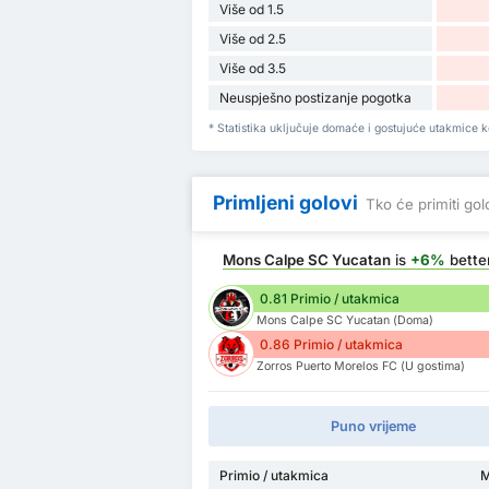
Više od 1.5
Više od 2.5
Više od 3.5
Neuspješno postizanje pogotka
* Statistika uključuje domaće i gostujuće utakmice 
Primljeni golovi
Tko će primiti go
Mons Calpe SC Yucatan
is
+6%
bette
0.81 Primio / utakmica
Mons Calpe SC Yucatan (Doma)
0.86 Primio / utakmica
Zorros Puerto Morelos FC (U gostima)
Puno vrijeme
Primio / utakmica
M