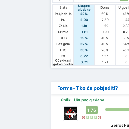
Ukupno
Stats
Doma
U gost
gledano
Pobjeda %
52%
60%
45
Pr.
2.00
2.50
1.5
Zabio
1.19
1.60
0.8
Primio
0.81
0.90
0.7
ODG
29%
40%
18
Bez gola
52%
40%
64
FTS
33%
20%
45
xG
0.77
1.27
0
Očekivani
0.71
1.21
0
golovi protiv
Forma- Tko će pobjediti?
Oblik - Ukupno gledano
1.76
G
P
P
P
G
Zorros Pu