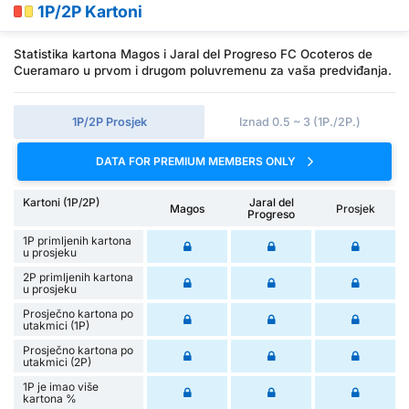
1P/2P Kartoni
Statistika kartona Magos i Jaral del Progreso FC Ocoteros de
Cueramaro u prvom i drugom poluvremenu za vaša predviđanja.
1P/2P Prosjek
Iznad 0.5 ~ 3 (1P./2P.)
DATA FOR PREMIUM MEMBERS ONLY
Kartoni (1P/2P)
Jaral del
Magos
Prosjek
Progreso
1P primljenih kartona
u prosjeku
2P primljenih kartona
u prosjeku
Prosječno kartona po
utakmici (1P)
Prosječno kartona po
utakmici (2P)
1P je imao više
kartona %