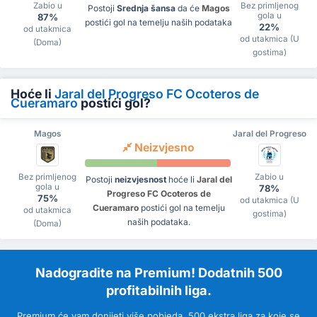
Zabio u
Bez primljenog
Postoji
Srednja šansa
da će
Magos
gola u
87%
postići gol na temelju naših podataka
22%
od utakmica
od utakmica (U
(Doma)
gostima)
Hoće li
Jaral del Progreso FC Ocoteros de
Cueramaro
postići gol?
Magos
Jaral del Progreso
Neizvjesno
Bez primljenog
Zabio u
Postoji
neizvjesnost
hoće li
Jaral del
gola u
78%
Progreso FC Ocoteros de
75%
od utakmica (U
Cueramaro
postići gol na temelju
od utakmica
gostima)
naših podataka.
(Doma)
Nadogradite na Premium! Dodatnih 500
profitabilnih liga.
Premium će vam donijeti više pobjeda. 500 ekstra liga za koje se