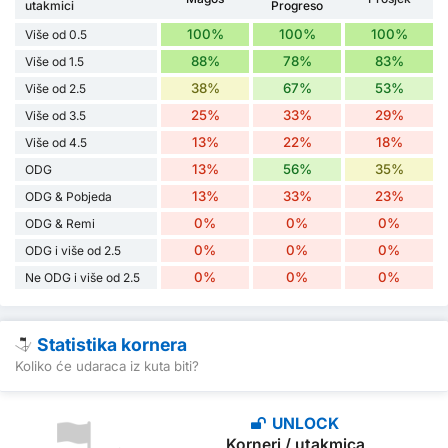
utakmici
Progreso
100%
100%
100%
Više od 0.5
88%
78%
83%
Više od 1.5
38%
67%
53%
Više od 2.5
25%
33%
29%
Više od 3.5
13%
22%
18%
Više od 4.5
13%
56%
35%
ODG
13%
33%
23%
ODG & Pobjeda
0%
0%
0%
ODG & Remi
0%
0%
0%
ODG i više od 2.5
0%
0%
0%
Ne ODG i više od 2.5
Statistika kornera
Koliko će udaraca iz kuta biti?
UNLOCK
Korneri / utakmica