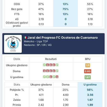
ODG
37%
13%
55%
Bez gola
47%
75%
27%
FTS
16%
13%
18%
xG
2.19
0
3.19
Očekivani golovi
0.13
0
1.13
protiv
Jaral del Progreso FC Ocoteros de Cueramaro
Meksiko - Liga TDP
Nedavno : 5P / 0R / 4G
Oblik
Rezultati
BPU
Ukupno gledano
P
G
G
G
P
1.11
Doma
G
G
G
G
P
0.60
U gostima
P
P
G
P
G
1.67
Stats
Ukupno gledano
Doma
U gostima
Pobjeda %
37%
20%
56%
Pr.
4.11
4.60
3.56
Zabio
1.68
1.70
1.67
Primio
2.42
2.90
1.89