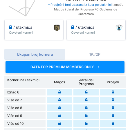
* Prosječni broj udaraca iz kuta po utakmici
između
Magos i Jaral del Progreso FC Ocoteros de
Cueramaro
/ utakmica
/ utakmica
Osvojeni korneri
Osvojeni korneri
Ukupan broj kornera
1P./2P.
DATA FOR PREMIUM MEMBERS ONLY
Korneri na utakmici
Jaral del
Magos
Prosjek
Progreso
Iznad 6
Više od 7
Više od 8
Više od 9
Više od 10