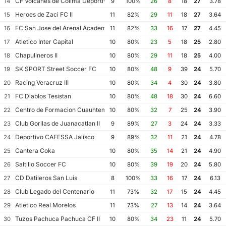
CF Volcanes de Colima Deportivo Tala
14
9
100%
26
8
18
27
3.78
Heroes de Zaci FC II
15
11
82%
29
11
18
27
3.64
FC San Jose del Arenal Academia America Leyendas
16
11
82%
33
16
17
27
4.45
Atletico Inter Capital
17
10
80%
23
5
18
25
2.80
Chapulineros II
18
10
80%
29
11
18
25
4.00
SK SPORT Street Soccer FC
19
10
80%
48
9
39
24
5.70
Racing Veracruz III
20
10
80%
34
4
30
24
3.80
FC Diablos Tesistan
21
10
80%
48
18
30
24
6.60
Centro de Formacion Cuauhtemoc Blanco
22
10
80%
32
7
25
24
3.90
Club Gorilas de Juanacatlan II
23
9
89%
27
3
24
24
3.33
Deportivo CAFESSA Jalisco
24
9
89%
32
11
21
24
4.78
Cantera Coka
25
10
80%
35
14
21
24
4.90
Saltillo Soccer FC
26
10
80%
39
19
20
24
5.80
CD Datileros San Luis
27
8
100%
33
16
17
24
6.13
Club Legado del Centenario
28
11
73%
32
17
15
24
4.45
Atletico Real Morelos
29
11
73%
27
13
14
24
3.64
Tuzos Pachuca Pachuca CF II
30
10
80%
34
23
11
24
5.70