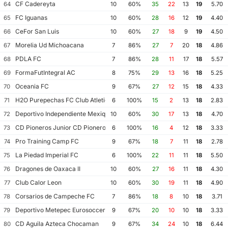
CF Cadereyta
64
10
60%
35
22
13
19
5.70
FC Iguanas
65
10
60%
28
16
12
19
4.40
CeFor San Luis
66
10
60%
27
18
9
19
4.50
Morelia Ud Michoacana
67
7
86%
27
7
20
18
4.86
PDLA FC
68
7
86%
28
11
17
18
5.57
FormaFutIntegral AC
69
8
75%
29
13
16
18
5.25
Oceania FC
70
9
67%
27
12
15
18
4.33
H2O Purepechas FC Club Atletico Morelia II
71
6
100%
15
2
13
18
2.83
Deportivo Independiente Mexiquense
72
10
60%
30
17
13
18
4.70
CD Pioneros Junior CD Pioneros de Cancun II
73
6
100%
16
4
12
18
3.33
Pro Training Camp FC
74
9
67%
18
7
11
18
2.78
La Piedad Imperial FC
75
6
100%
22
11
11
18
5.50
Dragones de Oaxaca II
76
10
60%
27
16
11
18
4.30
Club Calor Leon
77
10
60%
30
19
11
18
4.90
Corsarios de Campeche FC
78
7
86%
18
8
10
18
3.71
Deportivo Metepec Eurosoccer FC
79
9
67%
20
10
10
18
3.33
CD Aguila Azteca Chocaman
80
9
67%
34
24
10
18
6.44