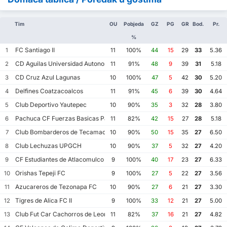
Tim
OU
Pobjeda
GZ
PG
GR
Bod.
Pr.
%
FC Santiago II
1
11
100%
44
15
29
33
5.36
CD Aguilas Universidad Autonoma de Guerrero
2
11
91%
48
9
39
31
5.18
CD Cruz Azul Lagunas
3
10
100%
47
5
42
30
5.20
Delfines Coatzacoalcos
4
11
91%
45
6
39
30
4.64
Club Deportivo Yautepec
5
10
90%
35
3
32
28
3.80
Pachuca CF Fuerzas Basicas Pachuca CF III
6
11
82%
42
15
27
28
5.18
Club Bombarderos de Tecamac
7
10
90%
50
15
35
27
6.50
Club Lechuzas UPGCH
8
10
90%
37
5
32
27
4.20
CF Estudiantes de Atlacomulco
9
9
100%
40
17
23
27
6.33
Orishas Tepeji FC
10
9
100%
27
5
22
27
3.56
Azucareros de Tezonapa FC
11
10
90%
27
6
21
27
3.30
Tigres de Alica FC II
12
9
100%
33
12
21
27
5.00
Club Fut Car Cachorros de Leon
13
11
82%
37
16
21
27
4.82