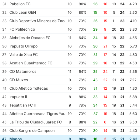
Pabellon FC
31
10
80%
26
16
10
24
4.20
Club Leon GEN
32
10
80%
15
10
5
24
2.50
Club Deportivo Mineros de Zacatecas II
33
10
70%
26
15
11
23
4.10
FC Politecnico
34
10
70%
29
9
20
22
3.80
Alebrijes de Oaxaca FC
35
11
64%
34
16
18
22
4.55
Irapuato Olimpo
36
10
70%
36
21
15
22
5.70
Valle de Xico FC
37
10
70%
31
17
14
22
4.80
Acatlan Cuauhtemoc FC
38
10
70%
29
16
13
22
4.50
CD Matamoros
39
11
64%
35
24
11
22
5.36
CD Muxes
40
9
78%
43
22
21
21
7.22
Club Atletico Toltecas
41
10
70%
31
12
19
21
4.30
Irapuato II
42
8
88%
33
14
19
21
5.88
Tepatitlan FC II
43
9
78%
34
15
19
21
5.44
Atletico Cuernavaca Tigres Yautepec
44
10
70%
37
19
18
21
5.60
La Tribu de Ciudad Juarez FC
45
8
88%
22
6
16
21
3.50
Club Sangre de Campeon
46
10
70%
30
14
16
21
4.40
Magos
47
8
88%
18
3
15
21
2.63