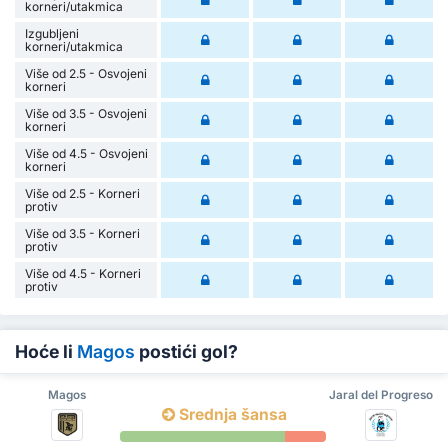
korneri/utakmica
Izgubljeni
korneri/utakmica
Više od 2.5 - Osvojeni
korneri
Više od 3.5 - Osvojeni
korneri
Više od 4.5 - Osvojeni
korneri
Više od 2.5 - Korneri
protiv
Više od 3.5 - Korneri
protiv
Više od 4.5 - Korneri
protiv
Hoće li
Magos
postići gol?
Magos
Jaral del Progreso
Srednja šansa