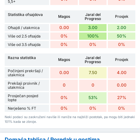
5,5+
Statistika ofsajdova
Jaral del
Magos
Prosjek
Progreso
0.00
3.00
2.00
Ofsajdi / utakmica
0%
100%
50%
Više od 2.5 ofsajda
0%
0%
0%
Više od 3.5 ofsajda
Razna statistika
Jaral del
Magos
Prosjek
Progreso
Počinjeni prekršaji /
0.00
7.50
4.00
utakmica
Prekšaji proivnik /
0
0
0.00
utakmica
Prosječan posjed
0%
53%
27%
lopte
0%
0%
0%
Nerješeno % FT
Neki podaci su zaokruženi naviše ili naniže na najbliži postotak, pa mogu biti jednaki
101% kada se zbroje.
Domaća tablica / Poredak u gostima