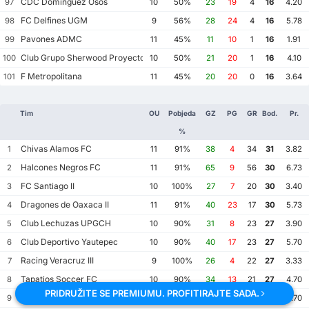
CDC Dominguez Osos
97
10
50%
23
19
4
16
4.20
FC Delfines UGM
98
9
56%
28
24
4
16
5.78
Pavones ADMC
99
11
45%
11
10
1
16
1.91
Club Grupo Sherwood Proyecto Mexico Soccer
100
10
50%
21
20
1
16
4.10
F Metropolitana
101
11
45%
20
20
0
16
3.64
Tim
OU
Pobjeda
GZ
PG
GR
Bod.
Pr.
%
Chivas Alamos FC
1
11
91%
38
4
34
31
3.82
Halcones Negros FC
2
11
91%
65
9
56
30
6.73
FC Santiago II
3
10
100%
27
7
20
30
3.40
Dragones de Oaxaca II
4
11
91%
40
23
17
30
5.73
Club Lechuzas UPGCH
5
10
90%
31
8
23
27
3.90
Club Deportivo Yautepec
6
10
90%
40
17
23
27
5.70
Racing Veracruz III
7
9
100%
26
4
22
27
3.33
Tapatios Soccer FC
8
10
90%
34
13
21
27
4.70
PRIDRUŽITE SE PREMIUMU. PROFITIRAJTE SADA.
FC Delfines UGM
9
10
90%
36
21
15
27
5.70