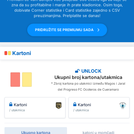
zna da su profitabilne i manje ih prate kladionice. Osim toga,
dobivate Corner statistike i Card statistike zajedno s CSV
preuzimanjima. Pretplatite se danas!
PRIDRUŽITE SE PREMIUMU SADA
Kartoni
UNLOCK
Ukupni broj kartona/utakmica
* Zbroj kartona po utakmici između Magos i Jaral
del Progreso FC Ocoteros de Cueramaro
Kartoni
Kartoni
/ utakmica
/ utakmica
Ukupno kartona
katoni u momčadi