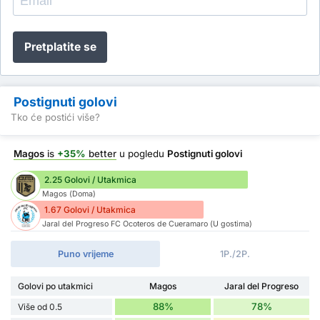
Pretplatite se
Postignuti golovi
Tko će postići više?
Magos
is
+35%
better
u pogledu
Postignuti golovi
2.25 Golovi / Utakmica
Magos (Doma)
1.67 Golovi / Utakmica
Jaral del Progreso FC Ocoteros de Cueramaro (U gostima)
Puno vrijeme
1P./2P.
Golovi po utakmici
Magos
Jaral del Progreso
88%
78%
Više od 0.5