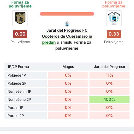
Forma za
Forma za
poluvrijeme
poluvrijeme
Jaral del Progreso FC
0.00
0.33
Ocoteros de Cueramaro
je
Poluvrijeme
Poluvrijeme
predan
u smislu
Forma za
poluvrijeme
1P/2P Forma
Magos
Jaral del Progreso
0%
11%
Pobjede 1P
0%
0%
Pobjede 2P
0%
0%
Neriješenih 1P
0%
100%
Neriješene 2P
0%
0%
Porazi 1P
0%
0%
Porazi 2P