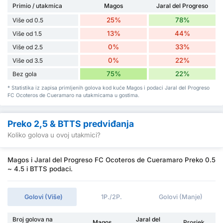
Primio / utakmica
Magos
Jaral del Progreso
25%
78%
Više od 0.5
13%
44%
Više od 1.5
0%
33%
Više od 2.5
0%
22%
Više od 3.5
75%
22%
Bez gola
* Statistika iz zapisa primljenih golova kod kuće Magos i podaci Jaral del Progreso
FC Ocoteros de Cueramaro na utakmicama u gostima.
Preko 2,5 & BTTS predviđanja
Koliko golova u ovoj utakmici?
Magos i Jaral del Progreso FC Ocoteros de Cueramaro Preko 0.5
~ 4.5 i BTTS podaci.
Golovi (Više)
1P./2P.
Golovi (Manje)
Broj golova na
Jaral del
Magos
Prosjek