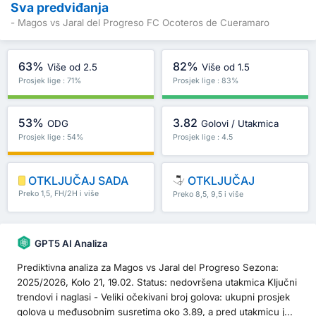
Sva predviđanja
- Magos vs Jaral del Progreso FC Ocoteros de Cueramaro
63%
82%
Više od 2.5
Više od 1.5
Prosjek lige : 71%
Prosjek lige : 83%
53%
3.82
ODG
Golovi / Utakmica
Prosjek lige : 54%
Prosjek lige : 4.5
OTKLJUČAJ SADA
OTKLJUČAJ
Preko 1,5, FH/2H i više
Preko 8,5, 9,5 i više
GPT5 AI Analiza
Prediktivna analiza za Magos vs Jaral del Progreso Sezona:
2025/2026, Kolo 21, 19.02. Status: nedovršena utakmica Ključni
trendovi i naglasi - Veliki očekivani broj golova: ukupni prosjek
golova u međusobnim susretima oko 3.89, a pred utakmicu j...