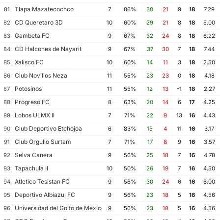
Tlapa Mazatecochco
81
7
86%
30
21
9
18
7.29
CD Queretaro 3D
82
10
60%
29
21
8
18
5.00
Gambeta FC
83
9
67%
32
24
8
18
6.22
CD Halcones de Nayarit
84
9
67%
37
30
7
18
7.44
Xalisco FC
85
10
60%
14
11
3
18
2.50
Club Novillos Neza
86
11
55%
23
23
0
18
4.18
Potosinos
87
11
55%
12
13
-1
18
2.27
Progreso FC
88
8
63%
20
14
6
17
4.25
Lobos ULMX II
89
7
71%
22
9
13
16
4.43
Club Deportivo Etchojoa
90
6
83%
15
4
11
16
3.17
Club Orgullo Surtam
91
7
71%
17
8
9
16
3.57
Selva Canera
92
9
56%
25
18
7
16
4.78
Tapachula II
93
10
50%
26
19
7
16
4.50
Atletico Tesistan FC
94
9
56%
30
24
6
16
6.00
Deportivo Albiazul FC
95
9
56%
23
18
5
16
4.56
Universidad del Golfo de Mexico FC
96
9
56%
23
18
5
16
4.56