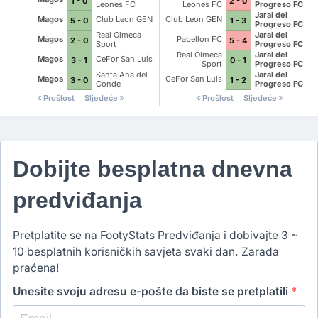
1 - 0
2 - 0
Leones FC
Leones FC
Progreso FC
Ocoteros de
Jaral del
Magos
Club Leon GEN
Club Leon GEN
5 - 0
1 - 3
Cueramaro
Progreso FC
Ocoteros de
Real Olmeca
Jaral del
Magos
Pabellon FC
2 - 0
5 - 4
Cueramaro
Sport
Progreso FC
Empresarios del
Ocoteros de
Real Olmeca
Jaral del
Magos
CeFor San Luis
3 - 1
0 - 1
Rincon
Cueramaro
Sport
Progreso FC
Empresarios del
Ocoteros de
Santa Ana del
Jaral del
Magos
CeFor San Luis
3 - 0
1 - 2
Rincon
Cueramaro
Conde
Progreso FC
Ocoteros de
Prošlost
Sljedeće
Prošlost
Sljedeće
Cueramaro
Dobijte besplatna dnevna
predviđanja
Pretplatite se na FootyStats Predviđanja i dobivajte 3 ~
10 besplatnih korisničkih savjeta svaki dan. Zarada
praćena!
Unesite svoju adresu e-pošte da biste se pretplatili
*