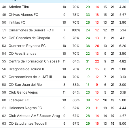
Atletico Tibu
48
10
70%
29
14
15
21
4.30
Chivas Alamos FC
49
9
78%
33
18
15
21
5.67
Irritilas FC
50
10
70%
26
13
13
21
3.90
Cimarrones de Sonora FC II
51
7
100%
24
12
12
21
5.14
CdF Charales de Chapala
52
9
78%
24
13
11
21
4.11
Guerreros Reynosa FC
53
10
70%
36
26
10
21
6.20
CD Aves Blancas
54
10
70%
22
13
9
21
3.50
Centro de Formacion Chiapas Futbol
55
11
64%
31
22
9
21
4.82
Dragones de Toluca II
56
10
70%
23
15
8
21
3.80
Correcaminos de la UAT III
57
10
70%
19
12
7
21
3.10
CD San Juan del Rio
58
8
88%
15
9
6
21
3.00
Club Gallos Viejos
59
11
64%
20
15
5
21
3.18
Ecatepec FC
60
10
60%
38
12
26
19
5.00
Halcones Negros FC
61
9
67%
29
11
18
19
4.44
Club Aztecas AMF Soccer Aragon
62
9
67%
28
14
14
19
4.67
CD Estudiantes Tecos II
63
9
67%
29
16
13
19
5.00