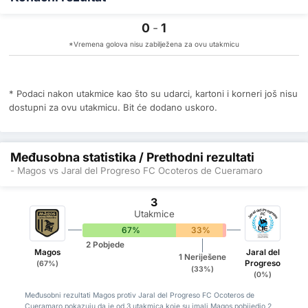
0
-
1
*Vremena golova nisu zabilježena za ovu utakmicu
* Podaci nakon utakmice kao što su udarci, kartoni i korneri još nisu
dostupni za ovu utakmicu. Bit će dodano uskoro.
Međusobna statistika / Prethodni rezultati
- Magos vs Jaral del Progreso FC Ocoteros de Cueramaro
3
Utakmice
67%
33%
0%
2 Pobjede
Magos
Jaral del
1 Neriješene
Progreso
(67%)
(33%)
(0%)
Međusobni rezultati Magos protiv Jaral del Progreso FC Ocoteros de
Cueramaro pokazuju da je od 3 utakmica koje su imali Magos pobijedio 2