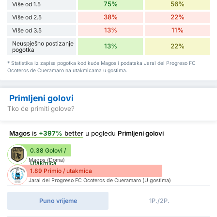
75%
56%
Više od 1.5
38%
22%
Više od 2.5
13%
11%
Više od 3.5
Neuspješno postizanje
13%
22%
pogotka
* Statistika iz zapisa pogotka kod kuće Magos i podataka Jaral del Progreso FC
Ocoteros de Cueramaro na utakmicama u gostima.
Primljeni golovi
Tko će primiti golove?
Magos
is
+397%
better
u pogledu
Primljeni golovi
0.38 Golovi /
Magos (Doma)
Utakmica
1.89 Primio / utakmica
Jaral del Progreso FC Ocoteros de Cueramaro (U gostima)
Puno vrijeme
1P./2P.