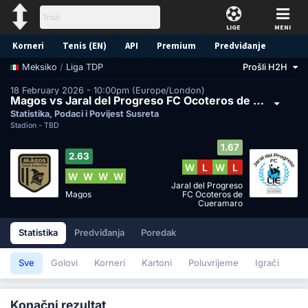
LIGE
MENI
Korneri
Tenis (EN)
API
Premium
Predviđanje
/
Liga TDP
Prošli H2H
Meksiko
18 February 2026 - 10:00pm (Europe/London)
Magos vs Jaral del Progreso FC Ocoteros de Cueramaro
Statistika, Podaci i Povijest Susreta
Stadion -
TBD
1.67
2.63
W
L
W
L
W
W
W
W
Jaral del Progreso
Magos
FC Ocoteros de
Cueramaro
Statistika
Predviđanja
Poredak
Sve
Golovi
Korneri
Kartoni
Poluvrijeme
Igrači
Konačni rezultat