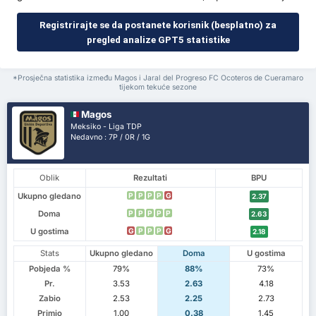
Registrirajte se da postanete korisnik (besplatno) za
pregled analize GPT5 statistike
*Prosječna statistika između Magos i Jaral del Progreso FC Ocoteros de Cueramaro
tijekom tekuće sezone
Magos
Meksiko - Liga TDP
Nedavno : 7P / 0R / 1G
Oblik
Rezultati
BPU
Ukupno gledano
P
P
P
P
G
2.37
Doma
P
P
P
P
P
2.63
U gostima
G
P
P
P
G
2.18
Stats
Ukupno gledano
Doma
U gostima
Pobjeda %
79%
88%
73%
Pr.
3.53
2.63
4.18
Zabio
2.53
2.25
2.73
Primio
1.00
0.38
1.45