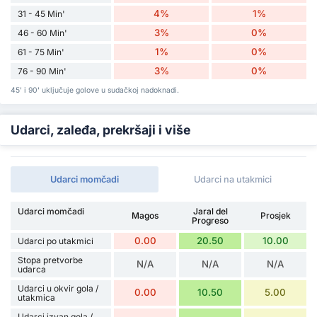
4%
1%
31 - 45 Min'
3%
0%
46 - 60 Min'
1%
0%
61 - 75 Min'
3%
0%
76 - 90 Min'
45' i 90' uključuje golove u sudačkoj nadoknadi.
Udarci, zaleđa, prekršaji i više
Udarci momčadi
Udarci na utakmici
Udarci momčadi
Jaral del
Magos
Prosjek
Progreso
0.00
20.50
10.00
Udarci po utakmici
Stopa pretvorbe
N/A
N/A
N/A
udarca
Udarci u okvir gola /
0.00
10.50
5.00
utakmica
Udarci izvan gola /